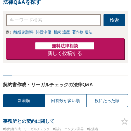
法律Q&Aを探す
検索
例）
離婚 慰謝料
誹謗中傷
相続 遺産
著作物 違法
無料法律相談
新しく投稿する
契約書作成・リーガルチェックの法律Q&A
新着順
回答数が多い順
役にたった順
事務所との契約に関して
#契約書作成・リーガルチェック
#芸能・エンタメ業界
#被害者