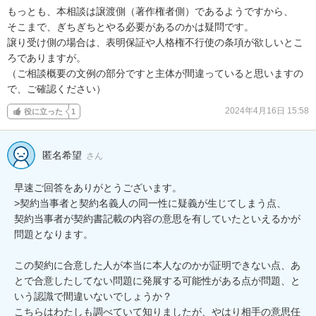
もっとも、本相談は譲渡側（著作権者側）であるようですから、

そこまで、ぎちぎちとやる必要があるのかは疑問です。

譲り受け側の場合は、表明保証や人格権不行使の条項が欲しいとこ
ろでありますが。

（ご相談概要の文例の部分ですと主体が間違っていると思いますの
で、ご確認ください）
2024年4月16日 15:58
役に立った
1
匿名希望
さん
早速ご回答をありがとうございます。

>契約当事者と契約名義人の同一性に疑義が生じてしまう点、

契約当事者が契約書記載の内容の意思を有していたといえるかが
問題となります。

この契約に合意した人が本当に本人なのかが証明できない点、あ
とで合意したしてない問題に発展する可能性がある点が問題、と
いう認識で間違いないでしょうか？

こちらはわたしも調べていて知りましたが、やはり相手の意思任