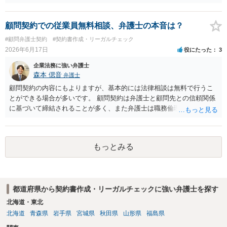
が、 全体的な方向性でいえば、 ・提供するサービスの中心を「日本語
授業・言語コーチング」と明確に位置付け、サーフィンや農業体験、
工場見学等のアクティビティは、旅行商品ではなく授業に付随した無
顧問契約での従業員無料相談、弁護士の本音は？
償の交流・学習機会として整理すること。 ・宿泊・交通・レンタカー
#顧問弁護士契約
#契約書作成・リーガルチェック
等の契約主体および支払は常にクライアント本人と事業者の間で完結
2026年6月17日
役にたった
3
させ、日本語講師は予約手続や支払の代理・媒介・取次・窓口を担わ
ないこと。 ・利用規約・免責条項では、①講師は旅行業者ではなく運
企業法務に強い弁護士
送・宿泊等のサービス提供者とは独立した立場であること、②参加者
森本 偲音
弁護士
の移動・アクティビティ参加は自己の判断と責任によること、③講師
顧問契約の内容にもよりますが、基本的には法律相談は無料で行うこ
の故意・重大な過失を除く範囲で事故等についての責任を限定するこ
とができる場合が多いです。 顧問契約は弁護士と顧問先との信頼関係
とを明示すること。 この辺りは意識して書類等を作成された方がよろ
に基づいて締結されることが多く、また弁護士は職務倫理上誠実に職
しいかと思います。 公開の場で個別具体的な内容に従って回答するの
務に従事すべき 義務を負っておりますので、原則として利益率が低い
にも限界がありますので、資料などを持参の上、弁護士の相談される
といった理由で真剣に回答しないということはございません。 仮にそ
ことをお勧めします。
ういった弁護士がいる場合は、その方個人の問題になりますが、顧問
もっとみる
先から顧問契約を打ち切られたり、場合によっては懲戒請求を 受ける
といったことになろうかと存じます。 以上ご参考までに。
都道府県から契約書作成・リーガルチェックに強い弁護士を探す
北海道・東北
北海道
青森県
岩手県
宮城県
秋田県
山形県
福島県