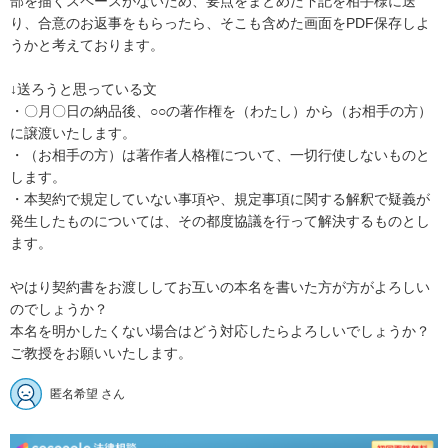
部を描くスペースがないため、要点をまとめた下記を相手様に送
り、合意のお返事をもらったら、そこも含めた画面をPDF保存しよ
うかと考えております。

↓送ろうと思っている文

・〇月〇日の納品後、○○の著作権を（わたし）から（お相手の方）
に譲渡いたします。

・（お相手の方）は著作者人格権について、一切行使しないものと
します。

・本契約で規定していない事項や、規定事項に関する解釈で疑義が
発生したものについては、その都度協議を行って解決するものとし
ます。

やはり契約書をお渡ししてお互いの本名を書いた方が方がよろしい
のでしょうか？

本名を明かしたくない場合はどう対応したらよろしいでしょうか？

ご教授をお願いいたします。
匿名希望 さん