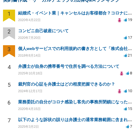
1
結婚式・イベント業｜キャンセルはお客様都合？コロナによる結婚式キャンセルのトラブル対処（編集部投稿）
19
2020年4月22日
2
コンビニ自己破産について
17
2020年7月20日
3
個人webサービスでの利用規約の書き方として「株式会社○○（以下当社）」と違う表現はありますか？
21
2018年8月14日
4
弁護士が自身の携帯番号で住所を調べる方法について
8
2025年10月18日
5
裁判官の心証を弁護士はどの程度把握できるのか？
10
2024年12月17日
6
業務委託の自分がコロナ感染し客先の事務所閉鎖になったら損害賠償請求されますか？
15
2020年4月15日
7
以下のような訴状の誤りは弁護士の通常業務範囲に含まれるか？
7
2025年3月2日