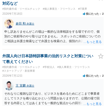
対応など
#契約書作成・リーガルチェック
#個人事業主・フリーランス
#IT業界
2026年7月18日
役にたった
2
倉田 勲
弁護士
申し訳ありませんがこの場は一般的な法律相談をする場ですので、個
別のご依頼等のやり取りはできません。 スポットのご依頼についての
ご相談は弁護士検索などで弁護士を検索の上、個別の弁護士にご連絡
ください。
外国人向け日本語特訓事業の法的リスクと対策につい
て教えてください
#契約書作成・リーガルチェック
#学校法人
#個人事業主・フリーランス
#スタートアップ・新規事業
2026年7月12日
役にたった
2
王 宣麟
弁護士
それなりに複雑な話であり、ビジネスを進めるためにどこまで事業者
としてリスクを織り込むかという問題がありますので、公開の場で回
答する内容としてはあくまでも一般的な観点からの回答になります