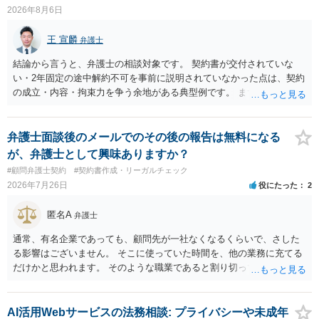
2026年8月6日
王 宣麟
弁護士
結論から言うと、弁護士の相談対象です。 契約書が交付されていな
い・2年固定の途中解約不可を事前に説明されていなかった点は、契約
の成立・内容・拘束力を争う余地がある典型例です。 まずは、運営と
のやり取り、規約のスクショ等の証拠を集めて、弁護士に相談されて
みてはいかがでしょうか。 また同時並行で（もしまだされていないの
であれば）書面で退所意思の明確化はしておくべきだと考えます。
弁護士面談後のメールでのその後の報告は無料になる
が、弁護士として興味ありますか？
#顧問弁護士契約
#契約書作成・リーガルチェック
2026年7月26日
役にたった
2
匿名A
弁護士
通常、有名企業であっても、顧問先が一社なくなるくらいで、さした
る影響はございません。 そこに使っていた時間を、他の業務に充てる
だけかと思われます。 そのような職業であると割り切ってご相談され
た方が、かえって良い弁護士に巡り会えるのではないかと思います。
相談者様のご意見が反映されることを、お祈りしております。
AI活用Webサービスの法務相談: プライバシーや未成年