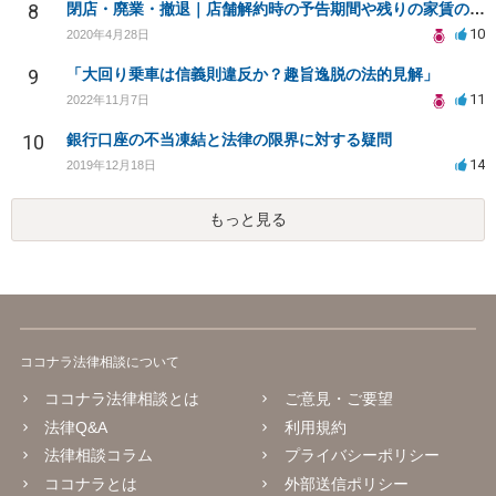
8
閉店・廃業・撤退｜店舗解約時の予告期間や残りの家賃の支払い（編集部投稿）
10
2020年4月28日
9
「大回り乗車は信義則違反か？趣旨逸脱の法的見解」
11
2022年11月7日
10
銀行口座の不当凍結と法律の限界に対する疑問
14
2019年12月18日
もっと見る
ココナラ法律相談について
ココナラ法律相談とは
ご意見・ご要望
法律Q&A
利用規約
法律相談コラム
プライバシーポリシー
ココナラとは
外部送信ポリシー