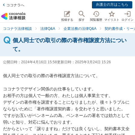
弁護士の方はこちら
ココナラへ
投稿する
探す
閲覧履歴
マイリスト
ログイン
ココナラ法律相談
法律Q&A
企業法務の法律Q&A
契約書作成・リー
個人同士での取引の際の著作権譲渡方法につい
て。
公開日時：
2024年4月16日 15:58
更新日時：
2025年3月24日 15:26
個人同士での取引の際の著作権譲渡方法について。

ココナラでデザイン関係のお仕事をしています。

お相手の方は個人で一般の方、わたしは個人事業主です。

デザインの著作権を譲渡することになりましたが、後々トラブルに
ならないために「著作権譲渡契約書」を交わそうと思いました。

ですがお互いがペンネームの為、ペンネームの署名では効力として
弱いと知り、対応に悩んでおります。

だからといって「譲りますね」だけでは良くないし、契約書本文全