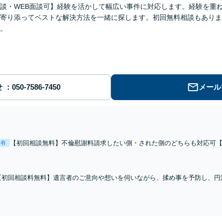
談・WEB面談可】経験を活かして幅広い事件に対応します。経験を重
寄り添ってベストな解決方法を一緒に探します。初回無料相談もありま
。
せ
メール
【初回相談無料】不倫慰謝料請求したい側・された側のどちらも対応可【
表有
00件以上の相談実績から蓄積されたノウハウを活かし、精神的な負担も
す。【休日・夜間相談あり】【ビデオ面談可】
【初回相談料無料】遺言者のご意向や想いを伺いながら、揉め事を予防し、円
言の作成をサポートいたします！【夜間・休日相談OK】リーズナブルな料金
を持って対応させて頂きます。