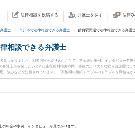
法律相談を投稿する
弁護士を探す
法律Q
弁護士
市川市で法律相談できる弁護士
妙典駅周辺で法律相談できる弁護
法律相談できる弁護士
が1名見つかりました。相談内容を絞り込むことで、料金表や事例、インタビュー有
の弁護士から探したいときは市区町村検索や同一路線のより大きな駅も追加選択し
費用、強みなどが注目されています。『家族間の相続トラブルのトラブルを勤務先か
のトラブル解決の実績豊富な妙典駅近くの弁護士を検索したい』『初回無料で家族
者さんにおすすめです。
士の料金や事例、インタビューが見つかります。