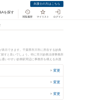
弁護士の方はこちら
&Aを探す
閲覧履歴
マイリスト
ログイン
士
無が表示できます。千葉県市川市に所在する妙典
て探すと良いでしょう。特に市川妙典法律事務所
ら通いやすい妙典駅周辺に事務所を構える弁護
間の相続トラブルを法律相談できる妙典駅付近の
変更
変更
変更