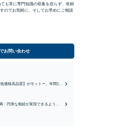
ねても常に専門知識の収集を怠らず、依頼
すのでお気軽に、そしてお早めにご相談
でお問い合わせ
低価格高品質】がモットー。年間10
軽減しながら迅速な解決を目指しま
満・円滑な相続が実現できるよう遺
で、迅速かつスピーディーにまごころ