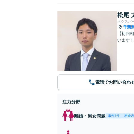
松尾 
ネクスパ
千葉
【初回相
います！
電話でお問い合わ
注力分野
離婚・男女問題
事例7件
料金