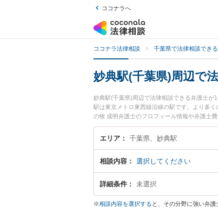
ココナラへ
ココナラ法律相談
千葉県で法律相談できる
妙典駅(千葉県)周辺で
妙典駅(千葉県)周辺で法律相談できる弁護士
駅は東京メトロ東西線沿線の駅です。より多く
の牧 成明弁護士のプロフィール情報や弁護士
士に面談予約したい』『家族間の相続トラブル
弁護士に面談予約したい』などでお困りの相談
エリア
千葉県、妙典駅
相談内容
選択してください
詳細条件
未選択
※
相談内容を選択する
と、その分野に強い弁護