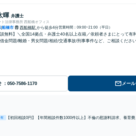
太暉
弁護士
ート法律事務所 西船橋オフィス
県
船橋市
西船橋駅
から徒歩4分
営業時間：09:00~21:00（平日）
|
談無料】＼全国14拠点・弁護士40名以上在籍／依頼者さまにとって有
借金問題/離婚・男女問題/相続/交通事故/刑事事件など、ご相談くださ
せ
メール
【初回相談0円】【年間相談件数1000件以上】不倫の慰謝料請求、養育
表有
に考えた攻めの弁護を行います。経験豊富な弁護士がご希望に沿った解
お気軽にお問合せ下さい。