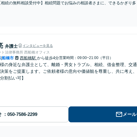
【相続の無料相談受付中】相続問題でお悩みの相談者さまに、できるかぎり多
くサポートいたします。
亮
弁護士
インタビューを見る
ート法律事務所 西船橋オフィス
県
船橋市
西船橋駅
から徒歩4分
営業時間：09:00~21:00（平日）
|
様の身近な弁護士として、離婚・男女トラブル、相続、借金整理、交通
決策をご提案します。ご依頼者様の意向や価値観を尊重し、共に考え、
分割払い可】
せ
メール