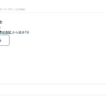
果について詳しくは
こちら
)
士
所
妙典駅
から徒歩7分
る