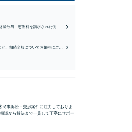
、財産分与、慰謝料を請求された側／
証拠収集などのアドバイスも可能です
など、相続全般についてお気軽にご相
③民事訴訟・交渉案件に注力しておりま
相談から解決まで一貫して丁寧にサポー