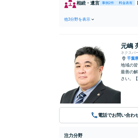
相続・遺言
事例2件
料金表有
他3分野を表示
元嶋 
ネクスパ
千葉
地域の皆
最善の解
さい。【
電話でお問い合わ
注力分野