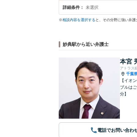
詳細条件
未選択
※
相談内容を選択する
と、その分野に強い弁護
妙典駅から近い弁護士
本宮 
アトラス
千葉
【イオン
ブルはご
分】
電話でお問い合わ