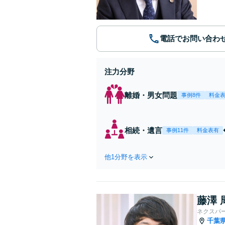
電話でお問い合わ
注力分野
離婚・男女問題
事例8件
料金
相続・遺言
事例11件
料金表有
他1分野を表示
藤澤 
ネクスパ
千葉