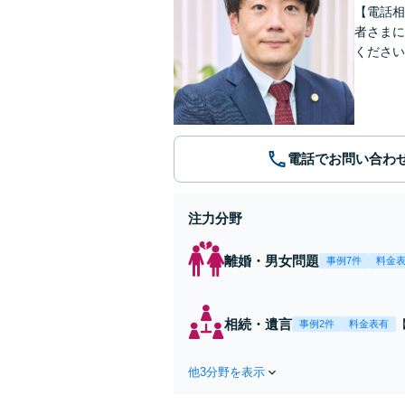
【電話相
者さまに
ください
電話でお問い合わ
注力分野
離婚・男女問題
事例7件
料金
相続・遺言
事例2件
料金表有
他3分野を表示