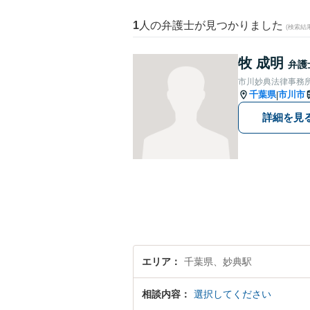
1
人の弁護士が見つかりました
(検索結
牧 成明
弁護
市川妙典法律事務
千葉県
市川市
|
詳細を見
エリア
千葉県、妙典駅
相談内容
選択してください