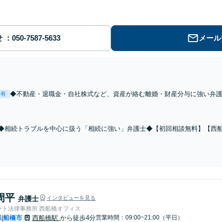
せ
メール
◆不動産・退職金・自社株式など、資産が絡む離婚・財産分与に強い弁護
表有
分】別居中の案件、相手方に弁護士がついている案件、調停・訴訟対応
求側＜着手金無料＞【夜間・土日相談◎】
◆相続トラブルを中心に扱う「相続に強い」弁護士◆【初回相談無料】【西船
審判）に常時多数対応。不動産相続／遺留分／遺言無効確認訴訟／寄与分／
もお任せください【夜間・土日相談◎】
周平
弁護士
インタビューを見る
ート法律事務所 西船橋オフィス
県
船橋市
西船橋駅
から徒歩4分
営業時間：09:00~21:00（平日）
|