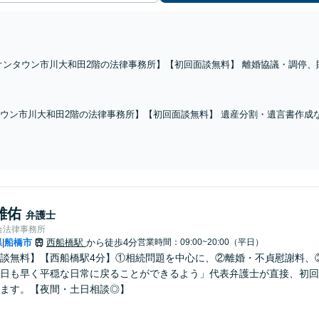
オンタウン市川大和田2階の法律事務所】【初回面談無料】 離婚協議・調停
側双方のご相談を承っております。 丁寧な対応と分りやすい説明を心がけ、
話相談可】
ウン市川大和田2階の法律事務所】【初回面談無料】 遺産分割・遺言書作成
。 丁寧な対応と分りやすい説明を心がけ、解決へと導きます【電話相談可】
雄佑
弁護士
合法律事務所
県
船橋市
西船橋駅
から徒歩4分
営業時間：09:00~20:00（平日）
|
談無料】【西船橋駅4分】①相続問題を中心に、②離婚・不貞慰謝料、
日も早く平穏な日常に戻ることができるよう」代表弁護士が直接、初回
ます。【夜間・土日相談◎】