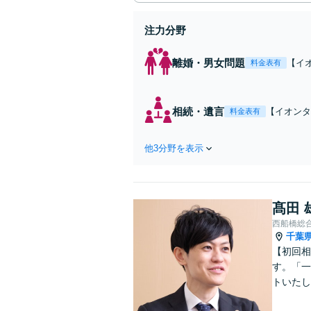
注力分野
離婚・男女問題
【イ
料金表有
する
【電
相続・遺言
【イオンタ
料金表有
談ください
他3分野を表示
髙田 
西船橋総
千葉
【初回相
す。「一
トいたし