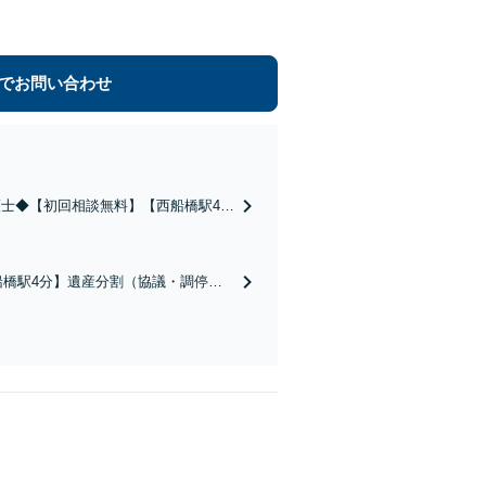
でお問い合わせ
士◆【初回相談無料】【西船橋駅4
もお任せください／不貞慰謝料の被請
橋駅4分】遺産分割（協議・調停・
特別受益／使途不明金など複雑な案件