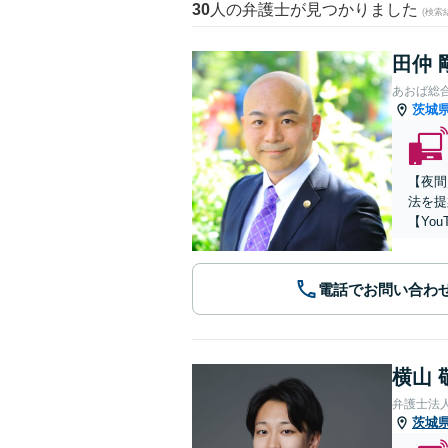
30
人の弁護士が見つかりました
(検索
田仲 
あおば総
茨城
【夜間
法を提
【You
電話でお問い合わ
横山 
弁護士法
茨城