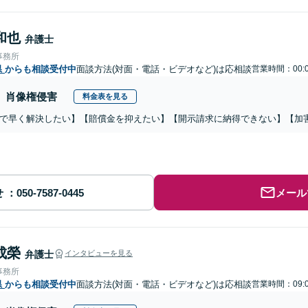
和也
弁護士
事務所
県
からも相談受付中
面談方法(対面・電話・ビデオなど)は応相談
営業時間：00:0
肖像権侵害
料金表を見る
で早く解決したい】【賠償金を抑えたい】【開示請求に納得できない】【加
せ
メール
成榮
弁護士
インタビューを見る
事務所
県
からも相談受付中
面談方法(対面・電話・ビデオなど)は応相談
営業時間：09:0