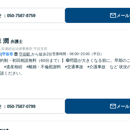
せ
メール
 潤
弁護士
人長瀬総合法律事務所 守谷支所
県
守谷市
守谷駅
から徒歩2分
営業時間：06:00~23:00（平日）
|
約制・初回相談無料（60分まで）】🔴問題が大きくなる前に。早期のご
 ◉遺産相続 ◉離婚・不倫慰謝料 ◉交通事故 ◉介護事故 など 状
談ください。
せ
メール