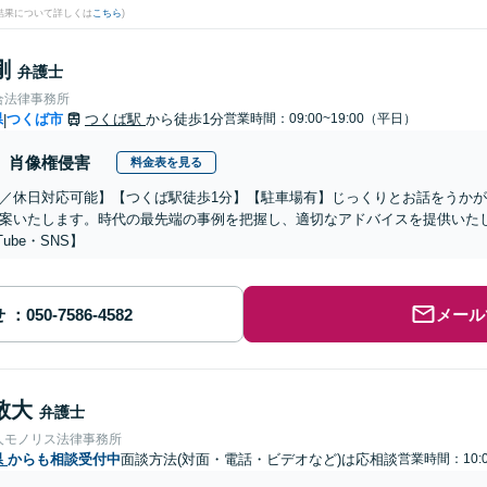
結果について詳しくは
こちら
)
剛
弁護士
合法律事務所
県
つくば市
つくば駅
から徒歩1分
営業時間：09:00~19:00（平日）
|
肖像権侵害
料金表を見る
／休日対応可能】【つくば駅徒歩1分】【駐車場有】じっくりとお話をうか
案いたします。時代の最先端の事例を把握し、適切なアドバイスを提供いた
Tube・SNS】
せ
メール
敬大
弁護士
人モノリス法律事務所
県
からも相談受付中
面談方法(対面・電話・ビデオなど)は応相談
営業時間：10:0