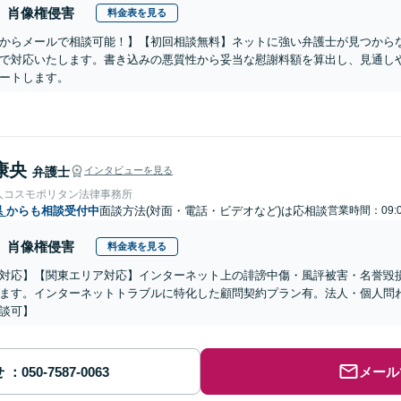
肖像権侵害
料金表を見る
からメールで相談可能！】【初回相談無料】ネットに強い弁護士が見つから
で対応いたします。書き込みの悪質性から妥当な慰謝料額を算出し、見通し
ートします。
康央
弁護士
インタビューを見る
人コスモポリタン法律事務所
県
からも相談受付中
面談方法(対面・電話・ビデオなど)は応相談
営業時間：09:0
肖像権侵害
料金表を見る
対応】【関東エリア対応】インターネット上の誹謗中傷・風評被害・名誉毀
ます。インターネットトラブルに特化した顧問契約プラン有。法人・個人問
談可】
せ
メール