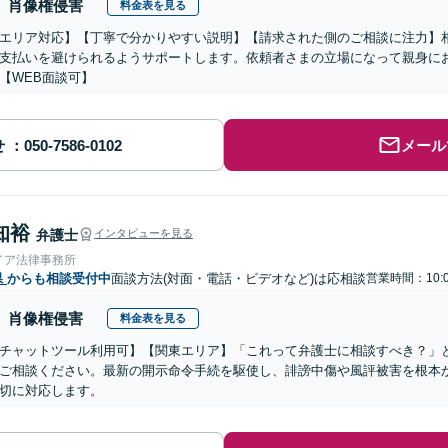
肖像権侵害
料金表を見る
エリア対応】【丁寧で分かりやすい説明】【請求された側のご相談に注力】
支払いを避けられるようサポートします。依頼者さまの立場になって親身に
【WEB面談可】
せ
メール
知裕
弁護士
インタビューを見る
イア法律事務所
県
からも相談受付中
面談方法(対面・電話・ビデオなど)は応相談
営業時間：10:0
肖像権侵害
料金表を見る
チャットツール利用可】【関東エリア】「これって弁護士に相談すべき？」
ご相談ください。最新の開示命令手続を駆使し、誹謗中傷や風評被害を根本
切に対応します。