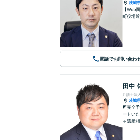
茨城
【Web
町役場近
電話でお問い合わ
田中 
弁護士法
茨城
◤完全
ートいた
🔹遺産