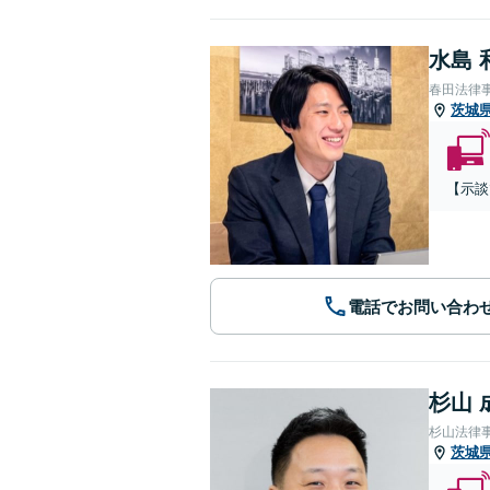
水島 
春田法律
茨城
【示談
電話でお問い合わ
杉山 
杉山法律
茨城