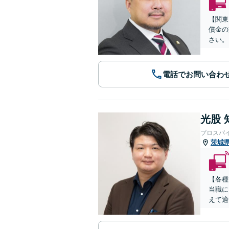
【関東
償金の
さい。
電話でお問い合わ
光股 
プロスパ
茨城
【各種
当職に
えて適