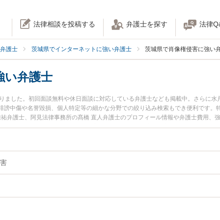
法律相談を投稿する
弁護士を探す
法律Q
弁護士
茨城県でインターネットに強い弁護士
茨城県で肖像権侵害に強い
強い弁護士
かりました。初回面談無料や休日面談に対応している弁護士なども掲載中。さらに水
誹謗中傷や名誉毀損、個人特定等の細かな分野での絞り込み検索もでき便利です。特
 雄祐弁護士、阿見法律事務所の髙橋 直人弁護士のプロフィール情報や弁護士費用、
に弁護士に相談したい』『肖像権侵害のトラブル解決の実績豊富な近くの弁護士を
』などでお困りの相談者さんにおすすめです。
害