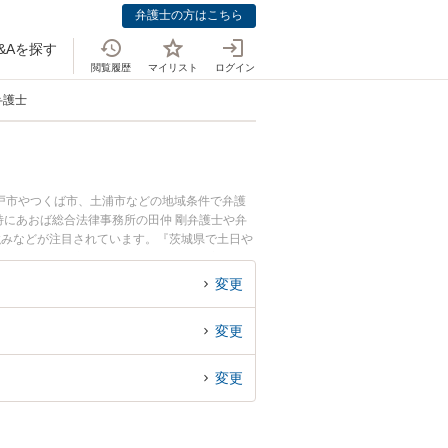
弁護士の方はこちら
&Aを探す
閲覧履歴
マイリスト
ログイン
弁護士
戸市やつくば市、土浦市などの地域条件で弁護
にあおば総合法律事務所の田仲 剛弁護士や弁
強みなどが注目されています。『茨城県で土日や
検索したい』『初回相談無料で肖像権侵害を法律
変更
変更
変更