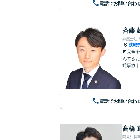
電話でお問い合わ
斉藤 
弁護士法
茨城
◤完全予
んできた
通事故｜
電話でお問い合わ
髙橋 
阿見法律