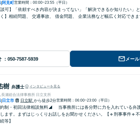
県
阿見町
営業時間：00:00~23:55（平日）
|
面談可】「依頼すべき内容が決まってない」「解決できるか知りたい」
く】相続問題、 交通事故、 借金問題、 企業法務など幅広く対応できま
せ
メール
佑樹
弁護士
インタビューを見る
人長瀬総合法律事務所 日立支所
県
日立市
日立駅
から徒歩2分
営業時間：06:00~23:00（平日）
|
予約制・初回法律相談無料◢ 当事務所には各分野に力を入れている弁
します。まずはじっくりお話しをお聞かせください。【🔹刑事事件🔹不
相続等】