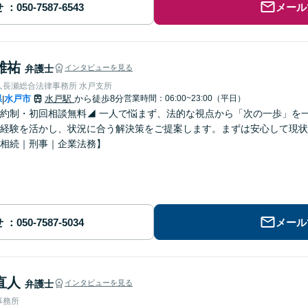
せ
メール
雄祐
弁護士
インタビューを見る
人長瀬総合法律事務所 水戸支所
県
水戸市
水戸駅
から徒歩8分
営業時間：06:00~23:00（平日）
|
約制・初回相談無料◢ 一人で悩まず、法的な視点から「次の一歩」を
経験を活かし、状況に合う解決策をご提案します。まずは安心して現状
相続｜刑事｜企業法務】
せ
メール
直人
弁護士
インタビューを見る
事務所