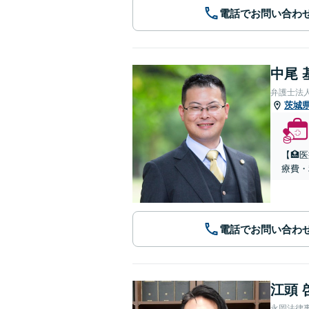
電話でお問い合わ
中尾 
弁護士法
茨城
【🏥
療費・
電話でお問い合わ
江頭 
永岡法律