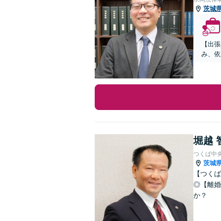
茨城
【出張
み、依
堀越 
つくば中
茨城
【つくば
◎【離婚
か？