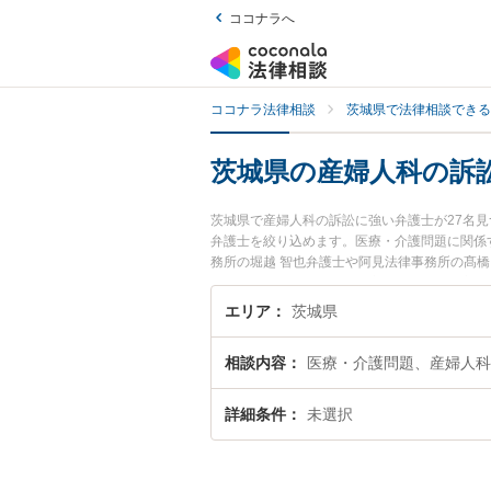
ココナラへ
ココナラ法律相談
茨城県で法律相談できる
茨城県の産婦人科の訴
茨城県で産婦人科の訴訟に強い弁護士が27名
弁護士を絞り込めます。医療・介護問題に関係
務所の堀越 智也弁護士や阿見法律事務所の髙橋
います。『茨城県で土日や夜間に発生した産婦
『初回相談無料で産婦人科の訴訟を法律相談で
エリア
茨城県
相談内容
医療・介護問題、産婦人科
詳細条件
未選択