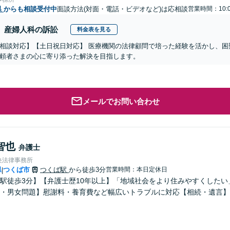
県
からも相談受付中
面談方法(対面・電話・ビデオなど)は応相談
営業時間：10:
産婦人科の訴訟
料金表を見る
相談対応】【土日祝日対応】 医療機関の法律顧問で培った経験を活かし、困
頼者さまの心に寄り添った解決を目指します。
メールでお問い合わせ
智也
弁護士
央法律事務所
県
つくば市
つくば駅
から徒歩3分
営業時間：本日定休日
|
駅徒歩3分】【弁護士歴10年以上】「地域社会をより住みやすくした
・男女問題】慰謝料・養育費など幅広いトラブルに対応【相続・遺言】