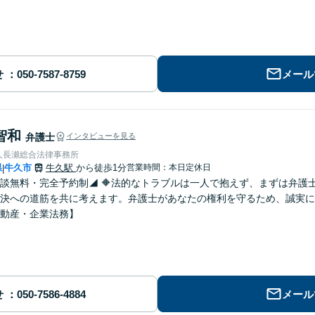
せ
メール
智和
弁護士
インタビューを見る
人長瀬総合法律事務所
県
牛久市
牛久駅
から徒歩1分
営業時間：本日定休日
|
談無料・完全予約制◢ 🔶法的なトラブルは一人で抱えず、まずは弁護
決への道筋を共に考えます。弁護士があなたの権利を守るため、誠実に
動産・企業法務】
せ
メール