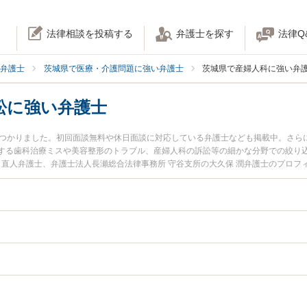
法律相談を投稿する
弁護士を探す
法律Q
弁護士
茨城県で医療・介護問題に強い弁護士
茨城県で産婦人科に強い弁
訟に強い弁護士
見つかりました。初回面談無料や休日面談に対応している弁護士なども掲載中。さら
する歯科治療ミスや美容整形のトラブル、産婦人科の訴訟等の細かな分野での絞り
 直人弁護士、弁護士法人長瀬総合法律事務所 守谷支所の大久保 潤弁護士のプロ
人科の訴訟のトラブルを今すぐに弁護士に相談したい』『産婦人科の訴訟のトラブ
きる茨城県内の弁護士に相談予約したい』などでお困りの相談者さんにおすすめで