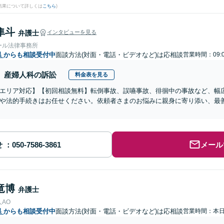
結果について詳しくは
こちら
)
隼斗
弁護士
インタビューを見る
ール法律事務所
県
からも相談受付中
面談方法(対面・電話・ビデオなど)は応相談
営業時間：09:
産婦人科の訴訟
料金表を見る
エリア対応】【初回相談無料】転倒事故、誤嚥事故、徘徊中の事故など、幅
や法的手続きはお任せください。依頼者さまのお悩みに親身に寄り添い、最
せ
メール
竜博
弁護士
AO
県
からも相談受付中
面談方法(対面・電話・ビデオなど)は応相談
営業時間：本