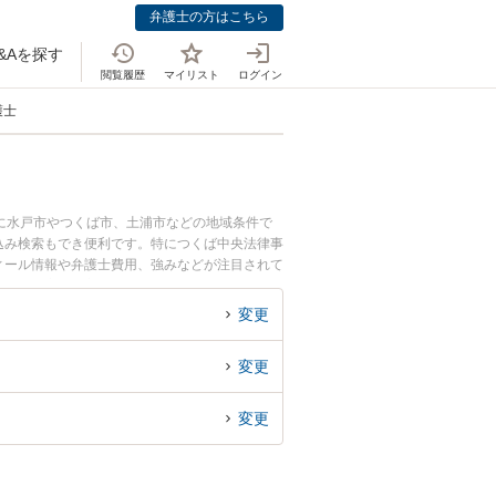
弁護士の方はこちら
&Aを探す
閲覧履歴
マイリスト
ログイン
護士
に水戸市やつくば市、土浦市などの地域条件で
込み検索もでき便利です。特につくば中央法律事
フィール情報や弁護士費用、強みなどが注目されて
ル解決の実績豊富な近くの弁護士を検索したい』
す。
変更
変更
変更