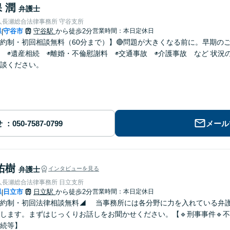
 潤
弁護士
人長瀬総合法律事務所 守谷支所
県
守谷市
守谷駅
から徒歩2分
営業時間：本日定休日
|
約制・初回相談無料（60分まで）】🔴問題が大きくなる前に。早期のご
 ◉遺産相続 ◉離婚・不倫慰謝料 ◉交通事故 ◉介護事故 など 状
談ください。
せ
メール
佑樹
弁護士
インタビューを見る
人長瀬総合法律事務所 日立支所
県
日立市
日立駅
から徒歩2分
営業時間：本日定休日
|
予約制・初回法律相談無料◢ 当事務所には各分野に力を入れている弁
します。まずはじっくりお話しをお聞かせください。【🔹刑事事件🔹不
相続等】