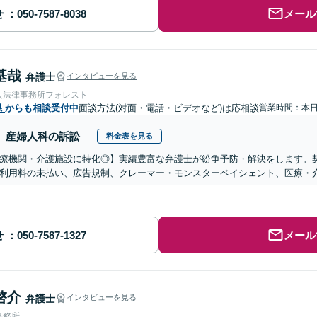
せ
メール
基哉
弁護士
インタビューを見る
人法律事務所フォレスト
県
からも相談受付中
面談方法(対面・電話・ビデオなど)は応相談
営業時間：本
産婦人科の訴訟
料金表を見る
医療機関・介護施設に特化◎】実績豊富な弁護士が紛争予防・解決をします。
利用料の未払い、広告規制、クレーマー・モンスターペイシェント、医療・
せ
メール
啓介
弁護士
インタビューを見る
事務所