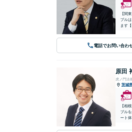
【関東
ブルは
ます【
電話でお問い合わ
原田 
虎ノ門法
茨城
【相模
ブルを
ート体