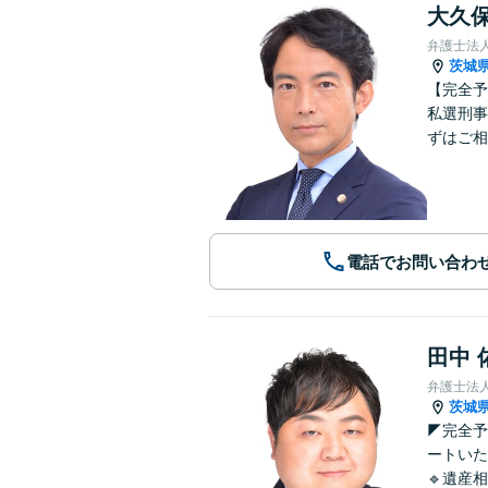
大久保
弁護士法
茨城
【完全予
私選刑事
ずはご相
電話でお問い合わ
田中 
弁護士法
茨城
◤完全
ートいた
🔹遺産