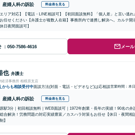
産婦人科の訴訟
料金表を見る
エリア対応】【電話・LINE相談可】【初回面談無料】「個人差」と言い逃
お任せください【弁護士が複数人在籍】事務所内で連携し解決へ。カルテ開
休日夜間面談可】
せ
メール
裕也
弁護士
律経済事務所 相模原支店
県
からも相談受付中
面談方法(対面・電話・ビデオなど)は応相談
営業時間：本
産婦人科の訴訟
料金表を見る
原駅3分｜初回相談無料｜WEB面談可｜1972年創業・長年の実績！90名の
総合解決！労務問題の対応実績豊富／カスハラ対策もお任せ【休日・夜間相
制】