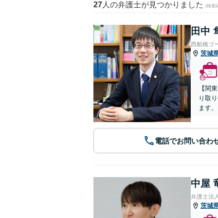
27
人の弁護士が見つかりました
(検索
田中 
西船橋ゴ
茨城
【関東
り取り
ます。
電話でお問い合わ
中屋 
弁護士法人
茨城