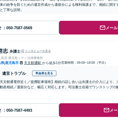
来の紛争を防ぐための遺言作成から遺留分による権利保護まで、相続に関す
と丁寧な説明」
せ
メール
啓志
弁護士
インタビューを見る
人萩原 鹿児島シティ法律事務所
島県
鹿児島市
天文館通駅
から徒歩1分
営業時間：09:00~18:00（平日）
|
遺言トラブル
料金表を見る
天文館通電停近く／提携駐車場有】相続の話し合いは弁護士の介入により、
動産相続／遺留分など、幅広く対応します。司法書士在籍でワンストップの
せ
メー