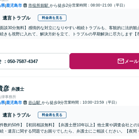
島県
鹿児島市
市役所前駅
から徒歩2分
営業時間：08:00~21:00（平日）
|
遺言トラブル
料金表を見る
面談30分無料】感情的な対立になりやすい相続トラブルも、客観的に法的観
続きも視野に入れて、解決方針を立て、トラブルの早期解決に尽力します【市
せ
メール
貴彦
弁護士
法律事務所
島県
鹿児島市
谷山駅
から徒歩9分
営業時間：10:00~23:59（平日）
|
遺言トラブル
料金表を見る
件数約50件】【初回相談無料】【弁護士歴10年以上】他士業や調査会社と
続・遺言に関する問題でお困りでしたら、弁護士にご相談ください。【夜間