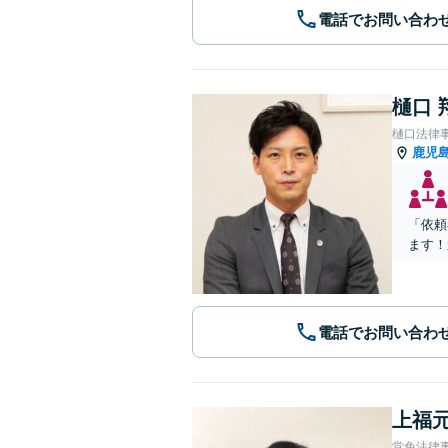
電話でお問い合わ
樋口 
樋口法律
鹿児
「依頼
ます！
電話でお問い合わ
上福元
堂免法律