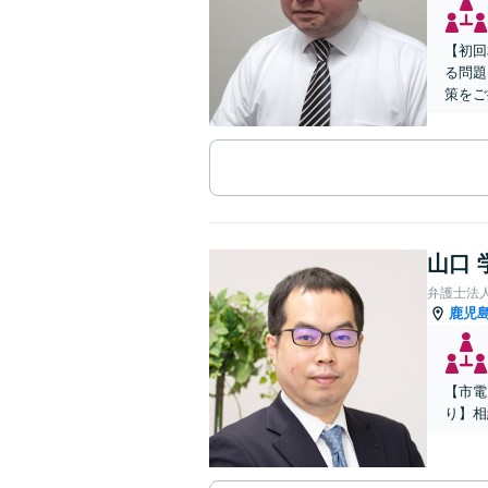
【初回
る問題
策をご
山口 
弁護士法
鹿児
【市電
り】相