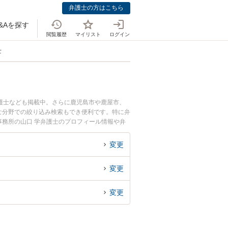
弁護士の方はこちら
&Aを探す
閲覧履歴
マイリスト
ログイン
士
護士なども掲載中。さらに鹿児島市や鹿屋市、
な分野での絞り込み検索もでき便利です。特に弁
事務所の山口 学弁護士のプロフィール情報や弁
たい』『遺言トラブルのトラブル解決の実績豊富
困りの相談者さんにおすすめです。
変更
変更
変更