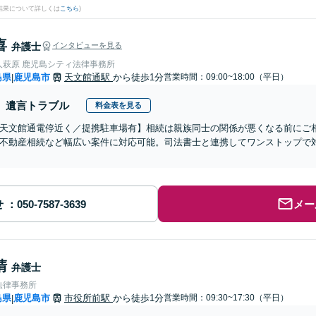
結果について詳しくは
こちら
)
喜
弁護士
インタビューを見る
人萩原 鹿児島シティ法律事務所
島県
鹿児島市
天文館通駅
から徒歩1分
営業時間：09:00~18:00（平日）
|
遺言トラブル
料金表を見る
天文館通電停近く／提携駐車場有】相続は親族同士の関係が悪くなる前にご
不動産相続など幅広い案件に対応可能。司法書士と連携してワンストップで
せ
メー
清
弁護士
法律事務所
島県
鹿児島市
市役所前駅
から徒歩1分
営業時間：09:30~17:30（平日）
|