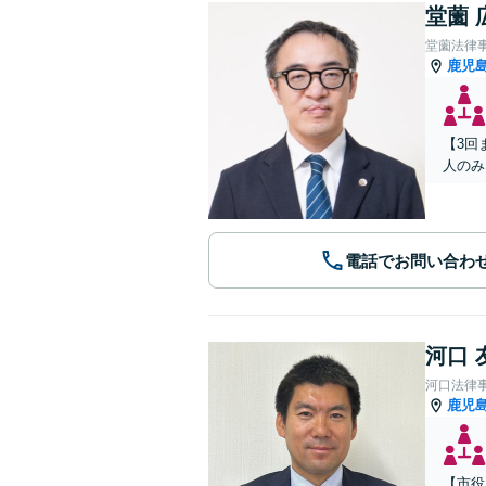
堂薗 
堂薗法律
鹿児
【3回
人のみ
電話でお問い合わ
河口 
河口法律
鹿児
【市役