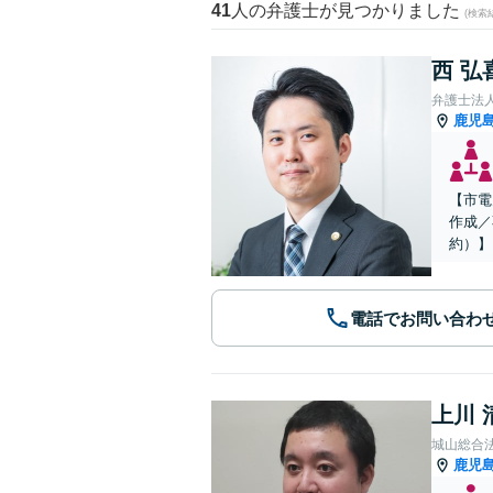
41
人の弁護士が見つかりました
(検索
西 弘
弁護士法
鹿児
【市電
作成／
約）】
電話でお問い合わ
上川 
城山総合
鹿児