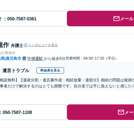
せ
メール
龍作
弁護士
インタビューを見る
会計事務所
島県
鹿児島市
中洲通駅
から徒歩5分
営業時間：08:30~17:30（平日）
|
遺言トラブル
料金表を見る
相談無料】【遺産分割・遺言書作成・相続放棄・遺留分】相続の問題は複雑
事者だけで解決するのはとても困難です。自分達では手に負えないと感じた
メー