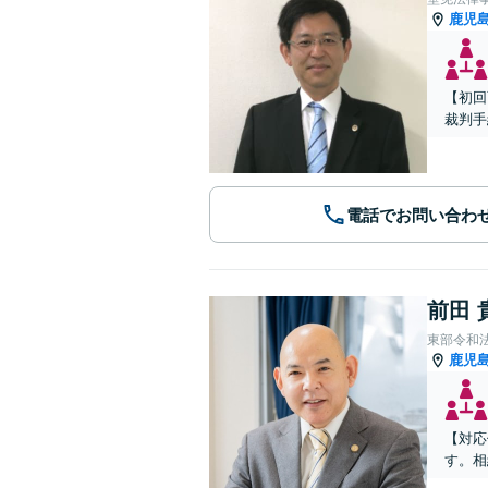
鹿児
【初回
裁判手
電話でお問い合わ
前田 
東部令和
鹿児
【対応
す。相