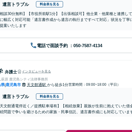
遺言トラブル
料金表を見る
相談30分無料】【市役所前駅1分】【出張相談可】他士業・他業種と連携し
に幅広く対応可能「遺言書作成から遺言の執行まですべて対応」状況を丁寧
提案いたします
電話で面談予約
学
弁護士
インタビューを見る
人萩原 鹿児島シティ法律事務所
島県
鹿児島市
天文館通駅
から徒歩1分
営業時間：09:00~18:00（平日）
|
遺言トラブル
料金表を見る
天文館通電停近く／提携駐車場有】【相続放棄】親族が生前に抱えていた借
続問題で争いを避けるための家族・民事信託、遺言書作成にも対応していま