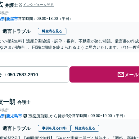
広
弁護士
インタビューを見る
事務所
島県
鹿屋市
営業時間：09:00~18:00（平日）
|
遺言トラブル
料金表を見る
まで相談無料】遺産分割協議・調停・審判、不動産が絡む相続、遺言書の作
なさまが納得し、円満に相続を終えられるように尽力いたします。ぜひ一度
せ
メール
友一朗
弁護士
事務所
島県
鹿児島市
市役所前駅
から徒歩3分
営業時間：09:00~19:00（平日）
|
遺言トラブル
事例を見る(1件)
料金表を見る
所前駅2分】【初回相談無料】「確かな実績に基づく解決力」「調停・審判