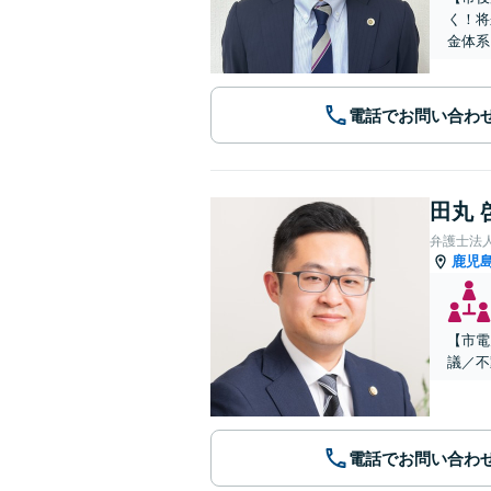
く！将
金体系
電話でお問い合わ
田丸 
弁護士法
鹿児
【市電
議／不
電話でお問い合わ