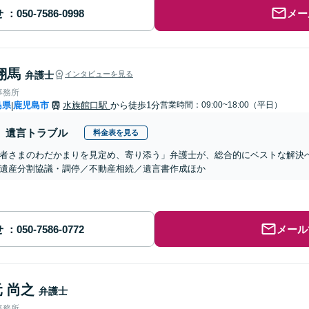
せ
メー
翔馬
弁護士
インタビューを見る
事務所
島県
鹿児島市
水族館口駅
から徒歩1分
営業時間：09:00~18:00（平日）
|
遺言トラブル
料金表を見る
者さまのわだかまりを見定め、寄り添う」弁護士が、総合的にベストな解決
遺産分割協議・調停／不動産相続／遺言書作成ほか
せ
メール
 尚之
弁護士
事務所