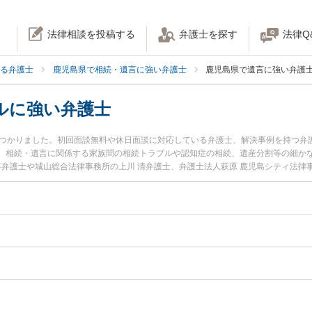
法律相談を投稿する
弁護士を探す
法律Q
る弁護士
鹿児島県で相続・遺言に強い弁護士
鹿児島県で遺言に強い弁護
ルに強い弁護士
見つかりました。初回面談無料や休日面談に対応している弁護士、解決事例を持つ弁
。相続・遺言に関係する家族間の相続トラブルや認知症の相続、遺産分割等の細か
喜弁護士や城山総合法律事務所の上川 清弁護士、弁護士法人萩原 鹿児島シティ法律
児島県で土日や夜間に発生した遺言トラブルのトラブルを今すぐに弁護士に相談し
で遺言トラブルを法律相談できる鹿児島県内の弁護士に相談予約したい』などでお