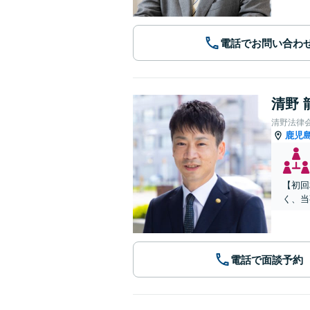
電話でお問い合わ
清野 
清野法律
鹿児
【初回
く、当
電話で面談予約