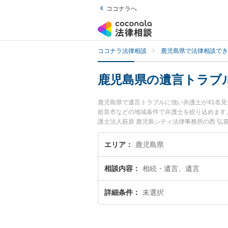
ココナラへ
ココナラ法律相談
鹿児島県で法律相談でき
鹿児島県の遺言トラブ
鹿児島県で遺言トラブルに強い弁護士が41名
姶良市などの地域条件で弁護士を絞り込めます
護士法人萩原 鹿児島シティ法律事務所の西 弘
護士費用、強みなどが注目されています。『鹿
な近くの弁護士を検索したい』『初回相談無料
エリア
鹿児島県
相談内容
相続・遺言、遺言
詳細条件
未選択