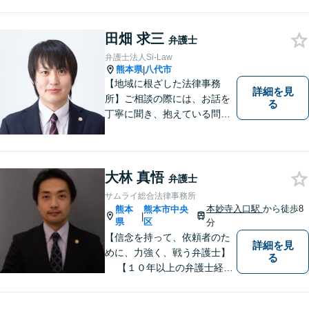
生に対応】ご希望に沿った債
務整理をご提案【遺産相続の
田畑 求三
ノウハウ多数】相続手続きか
弁護士
ら遺言書までトータルサポー
弁護士法人Si-Law
ト【JR熊本駅から徒歩1分】
熊本県
八代市
|
【地域に根ざした法律事務
詳細を見
所】ご相談の際には、お話を
る
丁寧に聞き、抱えている問題
をよく理解した上で、法的観
点を踏まえた最善の解決方法
をご提案できるよう心がけて
います。 1人で悩まず、お気
大林 真悟
弁護士
軽にご相談ください。
サムライ総合法律事務所
本妙寺入口駅
から徒歩8
熊本
熊本市中央
|
県
区
分
【信念を持って、依頼者のた
詳細を見
めに、力強く、戦う弁護士】
る
【１０年以上の弁護士経
験】 【①交通事故、②離婚
等の男女トラブル、③顧問弁