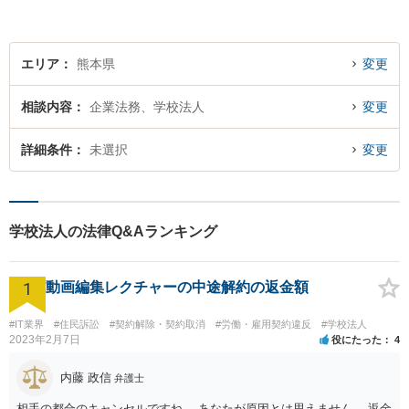
エリア
熊本県
変更
相談内容
企業法務、学校法人
変更
詳細条件
未選択
変更
学校法人の法律Q&Aランキング
1
動画編集レクチャーの中途解約の返金額
#IT業界
#住民訴訟
#契約解除・契約取消
#労働・雇用契約違反
#学校法人
2023年2月7日
役にたった
4
内藤 政信
弁護士
相手の都合のキャンセルですね。 あなたが原因とは思えません。 返金