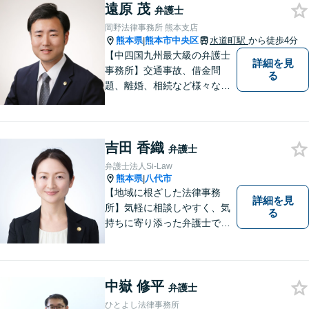
護の３つの分野に力を注ぐ弁
遠原 茂
弁護士
護士】
岡野法律事務所 熊本支店
熊本県
熊本市中央区
水道町駅
から徒歩4分
|
【中四国九州最大級の弁護士
詳細を見
事務所】交通事故、借金問
る
題、離婚、相続など様々な問
題について、「何度でも無
料」の相談を行っています！
まずはお気軽にご相談くださ
吉田 香織
い！
弁護士
弁護士法人Si-Law
熊本県
八代市
|
【地域に根ざした法律事務
詳細を見
所】気軽に相談しやすく、気
る
持ちに寄り添った弁護士であ
りたいと考えています。依頼
者の方のおかれた社会的状況
やお気持ちに配慮し、納得の
いく解決のサポートができま
中嶽 修平
弁護士
すよう、一つ一つのご依頼に
ひとよし法律事務所