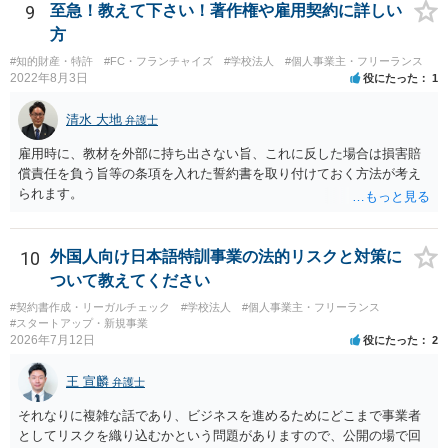
9
至急！教えて下さい！著作権や雇用契約に詳しい
方
#知的財産・特許
#FC・フランチャイズ
#学校法人
#個人事業主・フリーランス
2022年8月3日
役にたった
1
清水 大地
弁護士
雇用時に、教材を外部に持ち出さない旨、これに反した場合は損害賠
償責任を負う旨等の条項を入れた誓約書を取り付けておく方法が考え
られます。
10
外国人向け日本語特訓事業の法的リスクと対策に
ついて教えてください
#契約書作成・リーガルチェック
#学校法人
#個人事業主・フリーランス
#スタートアップ・新規事業
2026年7月12日
役にたった
2
王 宣麟
弁護士
それなりに複雑な話であり、ビジネスを進めるためにどこまで事業者
としてリスクを織り込むかという問題がありますので、公開の場で回