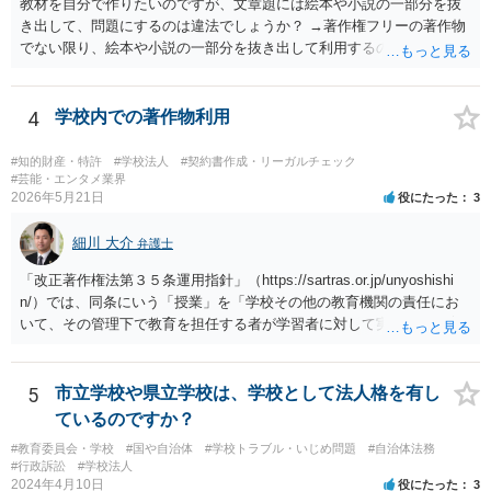
教材を自分で作りたいのですが、文章題には絵本や小説の一部分を抜
き出して、問題にするのは違法でしょうか？ →著作権フリーの著作物
でない限り、絵本や小説の一部分を抜き出して利用するのは著作権法
違反の可能性があります。
4
学校内での著作物利用
#知的財産・特許
#学校法人
#契約書作成・リーガルチェック
#芸能・エンタメ業界
2026年5月21日
役にたった
3
細川 大介
弁護士
「改正著作権法第３５条運用指針」（https://sartras.or.jp/unyoshishi
n/）では、同条にいう「授業」を「学校その他の教育機関の責任にお
いて、その管理下で教育を担任する者が学習者に対して実施する教育
活動」と定義しています。 該当例として講義・実習、特別活動（学
級活動・クラブ活動・学校行事等）、部活動、課外補習授業等を、該
当しない例として自主的なボランティア活動・保護者会・ＰＴＡ活動
5
市立学校や県立学校は、学校として法人格を有し
等を列挙しています。 本件をこれに当てはめますと、 ①主体である学
ているのですか？
校司書は、学校図書館法第６条第１項上「専ら学校図書館の職務に従
#教育委員会・学校
#国や自治体
#学校トラブル・いじめ問題
#自治体法務
事する職員」と位置づけられ、運用指針にいう「教育を担任する者」
#行政訴訟
#学校法人
に該当しません。 ②活動内容も、特別活動・学校行事等ではなく、図
2024年4月10日
役にたった
3