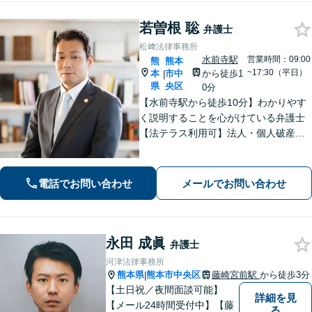
若曽根 聡
弁護士
松﨑法律事務所
水前寺駅
営業時間：09:00
熊
熊本
~17:30（平日）
本
市中
から徒歩1
|
県
央区
0分
【水前寺駅から徒歩10分】わかりやす
く説明することを心がけている弁護士
【法テラス利用可】法人・個人破産申
立、遺言・相続、離婚・男女問題・刑
事事件などに力を入れています。迅速
対応でスムーズに解決できるよう尽力
電話でお問い合わせ
メールでお問い合わせ
します。
永田 成眞
弁護士
河津法律事務所
熊本県
熊本市中央区
藤崎宮前駅
から徒歩3分
|
【土日祝／夜間面談可能】
詳細を見
【メール24時間受付中】【藤
る