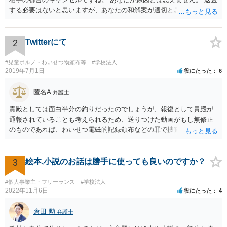
する必要はないと思いますが、あなたの和解案が適切と思います。
2
Twitterにて
#児童ポルノ・わいせつ物頒布等
#学校法人
2019年7月1日
役にたった
6
匿名A
弁護士
貴殿としては面白半分の釣りだったのでしょうが、報復として貴殿が
通報されていることも考えられるため、送りつけた動画がもし無修正
のものであれば、わいせつ電磁的記録頒布などの罪で捜査の対象にな
ることもあり得るでしょう。逮捕まではされなくとも、ある日突然警
察が自宅に来て、パソコンの中身を見られたり事情聴取を受けたりす
る可能性はゼロとは言えません。このようなことが繰り返されないこ
3
絵本,小説のお話は勝手に使っても良いのですか？
とを望みます。 まあ警察もこのような軽微な事案まではなかなか手が
回らないと思いますが。 それと、動画についてＫ高校の名前が挙がっ
#個人事業主・フリーランス
#学校法人
ていますが、学校名を特定する根拠が不明でデマの可能性がある場
2022年11月6日
役にたった
4
合、その高校名を拡散する行為は不適切と思われます。私学の場合、
学校法人の名誉を毀損したとして損害賠償を求められる可能性も否定
倉田 勲
弁護士
できません。