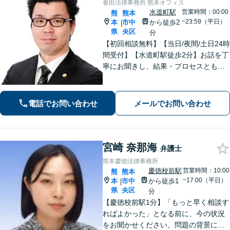
春田法律事務所 熊本オフィス
水道町駅
営業時間：00:00
熊
熊本
~23:59（平日）
本
市中
から徒歩2
|
県
央区
分
【初回相談無料】【当日/夜間/土日24時
間受付】【水道町駅徒歩2分】お話を丁
寧にお聞きし、結果・プロセスともに
ご満足していただけるサービスを提供
いたします。
電話でお問い合わせ
メールでお問い合わせ
宮崎 奈那海
弁護士
熊本慶徳法律事務所
慶徳校前駅
営業時間：10:00
熊
熊本
~17:00（平日）
本
市中
から徒歩1
|
県
央区
分
【慶徳校前駅1分】「もっと早く相談す
ればよかった」となる前に、今の状況
をお聞かせください。問題の背景にも