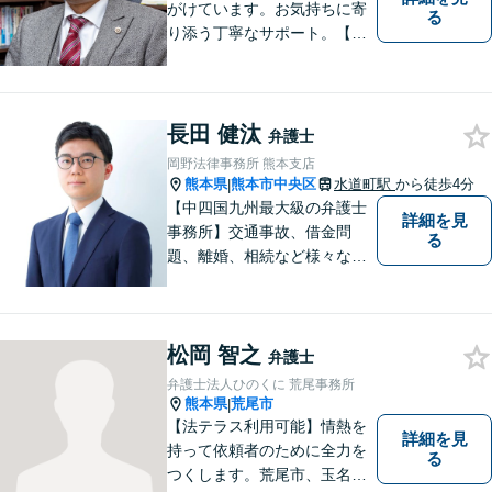
がけています。お気持ちに寄
る
り添う丁寧なサポート。【借
金・債務整理】将来を見据え
た最善策をご提案【労働・雇
用】証拠集めから手厚くサポ
ート。企業からのご相談も承
長田 健汰
弁護士
ります【交通事故】弁護士費
岡野法律事務所 熊本支店
用特約の利用可【夜間・休日
熊本県
熊本市中央区
水道町駅
から徒歩4分
|
面談可】
【中四国九州最大級の弁護士
詳細を見
事務所】交通事故、借金問
る
題、離婚、相続など様々な問
題について、「何度でも無
料」の相談を行っています！
まずはお気軽にご相談くださ
松岡 智之
い！
弁護士
弁護士法人ひのくに 荒尾事務所
熊本県
荒尾市
|
【法テラス利用可能】情熱を
詳細を見
持って依頼者のために全力を
る
つくします。荒尾市、玉名郡