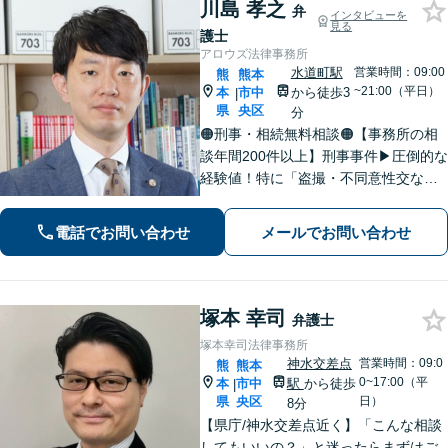
川島 孝之
弁
インタビューを
見る
護士
アロウズ法律事務所
水道町駅
営業時間：09:00
熊
熊本
~21:00（平日）
本
市中
から徒歩3
|
県
央区
分
🟠刑事・相続無料相談🟠【事務所の相
談年間200件以上】刑事事件▶︎圧倒的な
経験値！特に「盗撮・不同意性交など
性犯罪」の実績多数！相続▶︎「国税
局・証券会社」勤務で培った税の知識
電話でお問い合わせ
メールでお問い合わせ
を生かし、依頼者に寄り添った強いパ
ートナーになります【税理士資格あ
り】
塚本 幸司
弁護士
塚本幸司法律事務所
神水交差点
営業時間：09:0
熊
熊本
0~17:00（平
本
市中
駅
から徒歩
|
県
央区
日）
8分
【県庁/神水交差点近く】「こんな相談
してもいいの？」と迷ったらまずはご