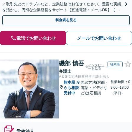
／取引先とのトラブルなど、企業法務はお任せください。豊富な実績
を活かし、円滑な企業経営をサポート【直通電話・メールOK】【不
動産・介護業界に精通】リーズナブルな料金プランあり
料金表を見る
電話でお問い合わせ
メールでお問い合わせ
磯部 慎吾
福岡県
インタビュ
ーを見る
弁護士
A＆S福岡法律事務所弁護士法人
営業時間：0
熊本県
か
面談方法(対面・
らも相談
電話・ビデオな
9:00~18:00
受付中
ど)は応相談
（平日）
学校法人