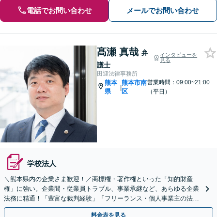
電話でお問い合わせ
メールでお問い合わせ
髙瀬 真哉
弁
インタビューを
見る
護士
田迎法律事務所
熊本
熊本市南
営業時間：09:00~21:00
|
県
区
（平日）
学校法人
＼熊本県内の企業さま歓迎！／商標権・著作権といった「知的財産
権」に強い。企業間・従業員トラブル、事業承継など、あらゆる企業
法務に精通！「豊富な裁判経験」「フリーランス・個人事業主の法務
も可」【初回相談無料】
料金表を見る