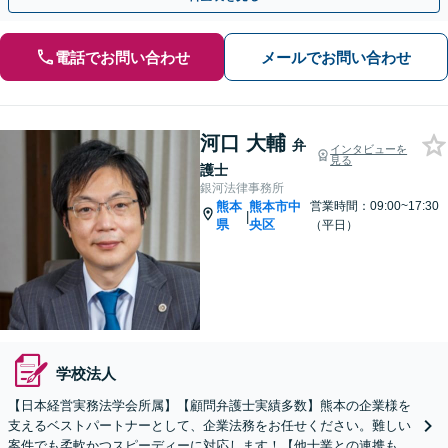
電話でお問い合わせ
メールでお問い合わせ
河口 大輔
弁
インタビューを
見る
護士
銀河法律事務所
熊本
熊本市中
営業時間：09:00~17:30
|
県
央区
（平日）
学校法人
【日本経営実務法学会所属】【顧問弁護士実績多数】熊本の企業様を
支えるベストパートナーとして、企業法務をお任せください。難しい
案件でも柔軟かつスピーディーに対応します！【他士業との連携も充