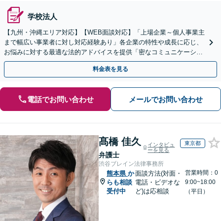
学校法人
【九州・沖縄エリア対応】【WEB面談対応】「上場企業～個人事業主
まで幅広い事業者に対し対応経験あり」各企業の特性や成長に応じ、
お悩みに対する最適な法的アドバイスを提供「密なコミュニケーショ
ンを通じ、適切な解決策をご提案」【休日・夜間相談可】
料金表を見る
電話でお問い合わせ
メールでお問い合わせ
髙橋 佳久
東京都
インタビュ
ーを見る
弁護士
渋谷ブレイン法律事務所
営業時間：0
熊本県
か
面談方法(対面・
らも相談
電話・ビデオな
9:00~18:00
受付中
ど)は応相談
（平日）