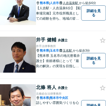
誠実に取り組んでまいりま
熊本県
人吉市
人吉温泉駅
から徒歩6分
|
す。
【人吉駅・人吉温泉6分】【駐
詳細を見
車場完備】元市役所職員とし
る
ての経験を持ち、地域の皆さ
まの暮らしに近い立場で多く
の声に触れてきました。人
吉・球磨地域の方々のため、
井手 健輔
懇切丁寧に対応し、解決を目
弁護士
指します【LINE対応】
井手法律事務所
熊本県
玉名市
玉名駅
から徒歩3分
|
【熊本県 玉名市の地元密着弁
詳細を見
護士】依頼者様にとって『最
る
良の解決』の実現を目指しま
す。お悩みの方はお気軽にご
相談ください。
北條 将人
弁護士
北條総合法律事務所
熊本県
熊本市中央区
|
話しやすい雰囲気づくりを心
詳細を見