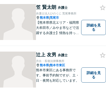
かで落ち着ける相談室をご用
笠 賢太朗
意しております。様々な問題
弁護士
に悩まれたとき、まずはお気
弁護士法人ひのくに 荒尾事務所
軽にご相談下さい。
熊本県
荒尾市
|
【熊本県県北エリア・福岡県
詳細を見
大牟田市／みやま市などで活
る
躍する弁護士】情熱を持って
依頼者のために全力を尽くす
ことをモットーに、皆様の問
題に1つ1つ丁寧に取り組みま
す。離婚 、相続、交通事故、
辻上 友男
弁護士
企業法務など幅広いお困りご
月出・長嶺法律事務所
とに対応可能です！
熊本県
熊本市東区
|
熊本市東区にある事務所で
詳細を見
す。事前予約制ですが、土・
る
日・夜間も対応しています。