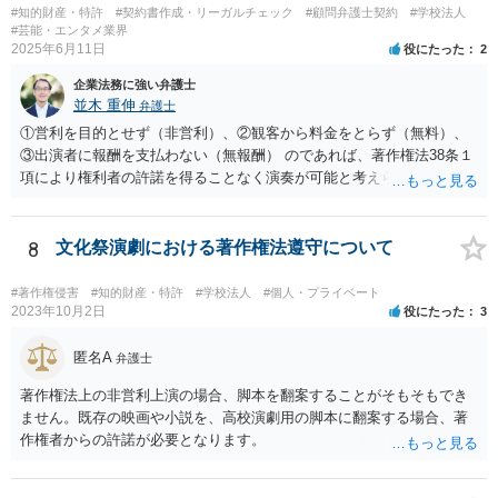
#知的財産・特許
#契約書作成・リーガルチェック
#顧問弁護士契約
#学校法人
たほうがよろしいかと思います。
#芸能・エンタメ業界
2025年6月11日
役にたった
2
企業法務に強い弁護士
並木 重伸
弁護士
①営利を目的とせず（非営利）、②観客から料金をとらず（無料）、
③出演者に報酬を支払わない（無報酬） のであれば、著作権法38条１
項により権利者の許諾を得ることなく演奏が可能と考えられます。 参
加費無料とのことですし、おそらく営利活動の一環として行われるも
のではないと思われますので、③次第と思われます。
8
文化祭演劇における著作権法遵守について
#著作権侵害
#知的財産・特許
#学校法人
#個人・プライベート
2023年10月2日
役にたった
3
匿名A
弁護士
著作権法上の非営利上演の場合、脚本を翻案することがそもそもでき
ません。既存の映画や小説を、高校演劇用の脚本に翻案する場合、著
作権者からの許諾が必要となります。