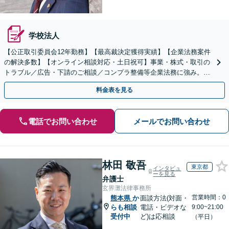
学校法人
【公正取引委員会12年勤務】【最高裁決定獲得実績】【企業法務案件
の解決多数】【オンライン相談対応・土日祝可】事業・株式・取引の
トラブル／広告・下請のご相談／コンプラ整備等企業法務に強み。株
式の相続／誹謗中傷対策／不動産問題まで幅広く対応！
料金表を見る
電話でお問い合わせ
メールでお問い合わせ
林田 敬吾
東京都
インタビュ
ーを見る
弁護士
玄界灘法律事務所
営業時間：0
熊本県
か
面談方法(対面・
らも相談
電話・ビデオな
9:00~21:00
受付中
ど)は応相談
（平日）