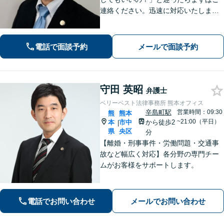
連絡ください。迅速に対応いたしま
す。 離婚問題／相続・相続放棄・遺言
／借金問題・債務整理お任せくださ
い。
電話で面談予約
メールで面談予約
守田 英昭
弁護士
ベリーベスト法律事務所 熊本オフィス
辛島町駅
営業時間：09:30
熊
熊本
~21:00（平日）
本
市中
から徒歩2
|
県
央区
分
【離婚・刑事事件・労働問題・交通事
故など幅広く対応】各分野の専門チー
ムがお客様をサポートします。
電話でお問い合わせ
メールでお問い合わせ