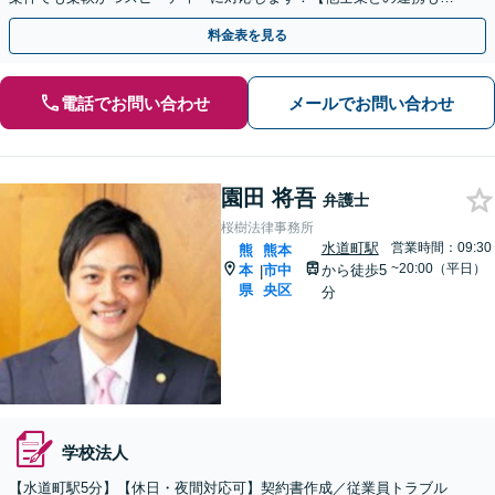
実】
料金表を見る
電話でお問い合わせ
メールでお問い合わせ
園田 将吾
弁護士
桜樹法律事務所
水道町駅
営業時間：09:30
熊
熊本
~20:00（平日）
本
市中
から徒歩5
|
県
央区
分
学校法人
【水道町駅5分】【休日・夜間対応可】契約書作成／従業員トラブル