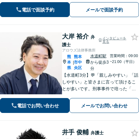
す。貴方の悩みが法律で解決できる
か、解決できるとしてどういった解決
電話で面談予約
メールで面談予約
策があるかご提案します。
大岸 裕介
弁
インタビューを
見る
護士
アロウズ法律事務所
水道町駅
営業時間：09:00
熊
熊本
~21:00（平日）
本
市中
から徒歩3
|
県
央区
分
【水道町3分】💬「親しみやすい」「話
しやすい」と皆さまに言って頂けるこ
とが多いです。刑事事件で培った「交
渉力」を活かし様々な悩みの解決を図
れるのが最大の強み◎【刑事事件／警
電話でお問い合わせ
メールでお問い合わせ
察に呼び出されている方▶︎電話相談0
円】【相続／借金／人身事故▶︎相談0
円】
井手 俊輔
弁護士