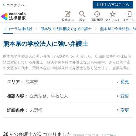
弁護士の方はこちら
ココナラへ
投稿する
探す
閲覧履歴
マイリスト
ログイン
ココナラ法律相談
熊本県で法律相談できる弁護士
熊本県で企業法務に
熊本県の学校法人に強い弁護士
熊本県で学校法人に強い弁護士が30名見つかりました。初回面談無料や休日面
談に対応している弁護士、解決事例を持つ弁護士なども掲載中。さらに熊本市
中央区や八代市、荒尾市などの地域条件で弁護士を絞り込めます。企業法務に
関係する顧問弁護士契約や契約書作成・リーガルチェック、雇用契約書・就業
規則作成等の細かな分野での絞り込み検索もでき便利です。特に東京スタート
エリア
熊本県
変更
アップ法律事務所 熊本支店の宮﨑 零生弁護士や田迎法律事務所の髙瀬 真哉弁
護士、銀河法律事務所の河口 大輔弁護士のプロフィール情報や弁護士費用、強
相談内容
企業法務、学校法人
変更
みなどが注目されています。『熊本県で土日や夜間に発生した学校法人のトラ
ブルを今すぐに弁護士に相談したい』『学校法人のトラブル解決の実績豊富な
近くの弁護士を検索したい』『初回相談無料で学校法人を法律相談できる熊本
詳細条件
未選択
変更
県内の弁護士に相談予約したい』などでお困りの相談者さんにおすすめです。
30
人の弁護士が見つかりました
(検索結果について詳しくは
こちら
)