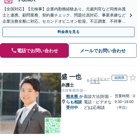
【全国対応】【元検事】企業内勤務経験あり。元裁判官など同僚弁護
士と連携。顧問業務、契約書チェック、問題社員対応、事業承継など
企業法務全般に対応。セカンドオピニオン歓迎。不正調査、不祥事や
ハラスメントの対応・予防にも実績。事業を守り成長支援。
料金表を見る
電話でお問い合わせ
メールでお問い合わせ
盛 一也
福岡県
インタビュー
を見る
弁護士
法律事務所盛一
営業時間：0
熊本県
か
面談方法(対面・
らも相談
電話・ビデオな
9:30~18:00
受付中
ど)は応相談
（平日）