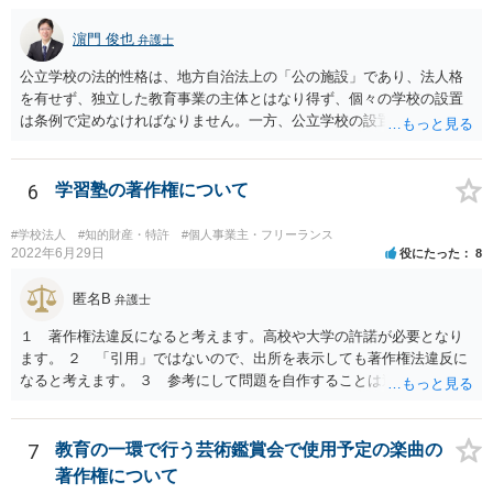
書館独自の読書推進活動であり、該当例のいずれにも当たりません。
したがって、本件展示は「授業の過程」要件を満たさず、３５条によ
濵門 俊也
弁護士
る適法化はできないと考えられます。 ただし、繰り返しになります
が、ご相談のケースのような事案が裁判沙汰になることが現実的には
公立学校の法的性格は、地方自治法上の「公の施設」であり、法人格
ほぼないため、今後も裁判例が積み重なる可能性がきわめて低く、ど
を有せず、独立した教育事業の主体とはなり得ず、個々の学校の設置
ちらの解釈が正しいのかについて司法の判断が下されることがないも
は条例で定めなければなりません。一方、公立学校の設置者である地
のと思われます。
方公共団体は地方自治法上「法人とする。」と規定され、法律上の権
利義務の主体となる法人格を有し、教育事業の主体となっています。
ちなみに、公立学校は教育行政組織上の取扱いとしては「教育機関」
6
学習塾の著作権について
であり、校舎・校地等は地方自治法上「行政財産」とされています。
#学校法人
#知的財産・特許
#個人事業主・フリーランス
2022年6月29日
役にたった
8
匿名B
弁護士
１ 著作権法違反になると考えます。高校や大学の許諾が必要となり
ます。 ２ 「引用」ではないので、出所を表示しても著作権法違反に
なると考えます。 ３ 参考にして問題を自作することは違法とならな
いと考えますが、例だけだと何とも判断しかねます ４ トリミングし
たとしてもそのまま貼り付けると著作権法違反となる可能性が高いで
す。 市販の問題集を購入して、それを解かせることは問題ないです
7
教育の一環で行う芸術鑑賞会で使用予定の楽曲の
が、複製となると「私的複製」とはならないので著作権法上問題とな
著作権について
ると思います。 いちど著作権取り扱っている弁護士にご相談いただい