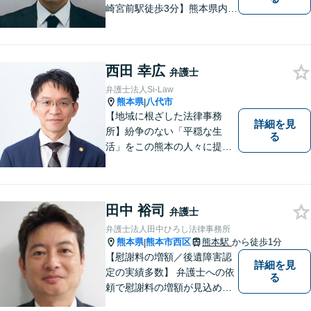
崎宮前駅徒歩3分】熊本県内及
び周辺地域から法律相談受付
中です。交通事故・男女関係
等の問題から、刑事、経営者
西田 幸広
の方の契約関係トラブルまで
弁護士
幅広くご相談いただいており
弁護士法人Si-Law
ます。お気軽にご相談くださ
熊本県
八代市
|
い。
【地域に根ざした法律事務
詳細を見
所】紛争のない「平穏な生
る
活」をこの熊本の人々に提供
することが私たちのモットー
であり法律家としての使命で
す。一人でも多くの熊本地域
の人たちに紛争のない「平穏
田中 裕司
弁護士
な生活」を提供するという志
弁護士法人田中ひろし法律事務所
を持って日々の仕事に取り組
熊本県
熊本市西区
熊本駅
から徒歩1分
|
んでまいります。
【慰謝料の増額／後遺障害認
詳細を見
定の実績多数】 弁護士への依
る
頼で慰謝料の増額が見込めま
す【破産・任意整理・個人再