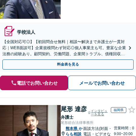
学校法人
【全国対応可◎】【初回問合せ無料｜相談〜解決まで弁護士が一貫対
応｜WEB面談可】企業規模問わず対応◎個人事業主も可。豊富な企業
法務の経験あり。顧問契約、労働問題、企業間トラブル、債権回収、
契約書のリーガルチェック等、サポートします。
料金表を見る
電話でお問い合わせ
メールでお問い合わせ
尾形 達彦
福岡県
インタビュ
ーを見る
弁護士
尾形総合法律事務所
営業時間：0
熊本県
か
面談方法(対面・
らも相談
電話・ビデオな
9:00~20:00