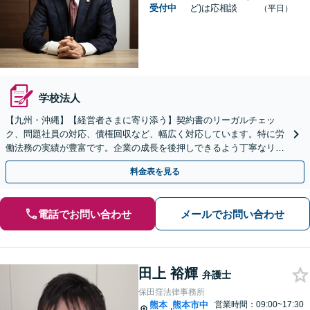
受付中
ど)は応相談
（平日）
学校法人
【九州・沖縄】【経営者さまに寄り添う】契約書のリーガルチェッ
ク、問題社員の対応、債権回収など、幅広く対応しています。特に労
働法務の実績が豊富です。企業の成長を後押しできるよう丁寧なリー
ガルサービスを提供いたします。
料金表を見る
電話でお問い合わせ
メールでお問い合わせ
田上 裕輝
弁護士
保田窪法律事務所
熊本
熊本市中
営業時間：09:00~17:30