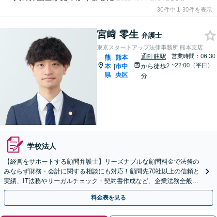
30件中 1-30件を表示
宮﨑 零生
弁護士
東京スタートアップ法律事務所 熊本支店
通町筋駅
営業時間：06:30
熊
熊本
~22:00（平日）
本
市中
から徒歩2
|
県
央区
分
学校法人
【経営をサポートする顧問弁護士】リーズナブルな顧問料金で法務の
みならず財務・会計に関する相談にも対応！顧問先70社以上の信頼と
実績、IT法務やリーガルチェック・契約書作成など、企業法務全般に
ついてお気軽にご相談ください。
料金表を見る