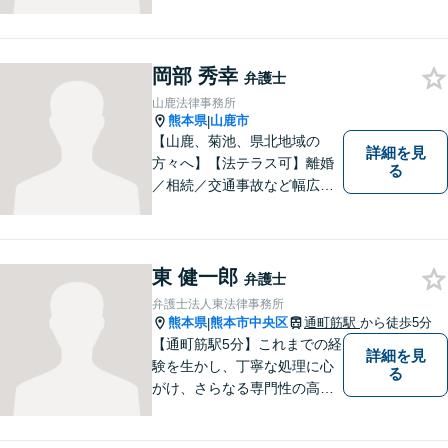
市などの県北や福岡県大牟田
市、みやま市なども対応可
能。個人、企業どちらの案件
にも対応可能ですのでお気軽
岡部 秀幸
弁護士
にご相談ください。【幅広い
山鹿法律事務所
案件のご相談可能】
熊本県
山鹿市
|
【山鹿、菊池、県北地域の
詳細を見
方々へ】【法テラス可】離婚
る
／相続／交通事故など幅広く
対応◎新しく生まれ変わった
「山鹿法律事務所」は、いっ
そう地域に法的サービスを提
供してまいります。お気軽に
東 健一郎
弁護士
ご相談を！
弁護士法人東法律事務所
熊本県
熊本市中央区
通町筋駅
から徒歩5分
|
【通町筋駅5分】これまでの経
詳細を見
験を生かし、丁寧な処理に心
る
がけ、さらなる専門性の高い
リーガルサービスを提供でき
るよう精進して参ります。静