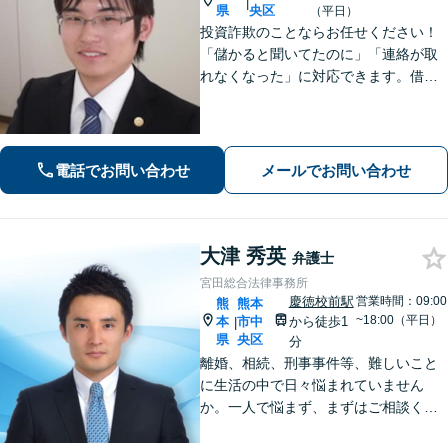
|
県
央区
（平日）
投資詐欺のことならお任せください！
「儲かると聞いてたのに」「連絡が取
れなくなった」に対応できます。借
金、債務整理にも精通しています【子
連れ相談可】【初回面談無料】
電話でお問い合わせ
メールでお問い合わせ
大津 秀英
弁護士
宮田総合法律事務所
慶徳校前駅
営業時間：09:00
熊
熊本
~18:00（平日）
本
市中
から徒歩1
|
県
央区
分
離婚、相続、刑事事件等、難しいこと
に生活の中で日々悩まれていません
か。一人で悩まず、まずはご相談くだ
さい。貴方の悩みを一緒に解決しま