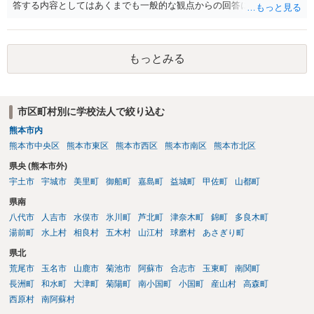
答する内容としてはあくまでも一般的な観点からの回答になります
が、 全体的な方向性でいえば、 ・提供するサービスの中心を「日本語
授業・言語コーチング」と明確に位置付け、サーフィンや農業体験、
工場見学等のアクティビティは、旅行商品ではなく授業に付随した無
もっとみる
償の交流・学習機会として整理すること。 ・宿泊・交通・レンタカー
等の契約主体および支払は常にクライアント本人と事業者の間で完結
させ、日本語講師は予約手続や支払の代理・媒介・取次・窓口を担わ
ないこと。 ・利用規約・免責条項では、①講師は旅行業者ではなく運
市区町村別に学校法人で絞り込む
送・宿泊等のサービス提供者とは独立した立場であること、②参加者
熊本市内
の移動・アクティビティ参加は自己の判断と責任によること、③講師
の故意・重大な過失を除く範囲で事故等についての責任を限定するこ
熊本市中央区
熊本市東区
熊本市西区
熊本市南区
熊本市北区
とを明示すること。 この辺りは意識して書類等を作成された方がよろ
県央 (熊本市外)
しいかと思います。 公開の場で個別具体的な内容に従って回答するの
宇土市
宇城市
美里町
御船町
嘉島町
益城町
甲佐町
山都町
にも限界がありますので、資料などを持参の上、弁護士の相談される
ことをお勧めします。
県南
八代市
人吉市
水俣市
氷川町
芦北町
津奈木町
錦町
多良木町
湯前町
水上村
相良村
五木村
山江村
球磨村
あさぎり町
県北
荒尾市
玉名市
山鹿市
菊池市
阿蘇市
合志市
玉東町
南関町
長洲町
和水町
大津町
菊陽町
南小国町
小国町
産山村
高森町
西原村
南阿蘇村