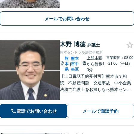
目を向け、あなたの気持ちにしっかり
寄り添います。【WEB相談可能】【夜
間面談可】
メールでお問い合わせ
木野 博徳
弁護士
熊本セントラル法律事務所
上熊本駅
営業時間：08:00
熊
熊本
~21:00（平日）
本
市中
から徒歩1
|
県
央区
0分
【土日電話予約受付可】熊本市で相
続、不動産問題、交通事故、中小企業
法務で弁護士をお探しなら熊本セント
ラル法律事務所(Tel: 096-288-2193)
へ。【LINE公式アカウント24時間予約
受付可】【休日・夜間相談可】
電話でお問い合わせ
メールで面談予約