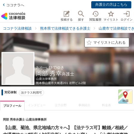
弁護士の方はこちら
ココナラへ
投稿する
探す
閲覧履歴
マイリスト
ログイン
ココナラ法律相談
熊本県で法律相談できる弁護士
山鹿市で法律相談で
マイリストに入れる
おかべ ひでゆき
岡部 秀幸
弁護士
山鹿法律事務所
熊本県
山鹿市大橋通201 岩野ビル2階
対応体制
法テラス利用可
インタビュー
注力分野
事例紹介
料金表
プロフィール
岡部 秀幸弁護士 山鹿法律事務所
【山鹿、菊池、県北地域の方々へ】【法テラス可】離婚／相続／