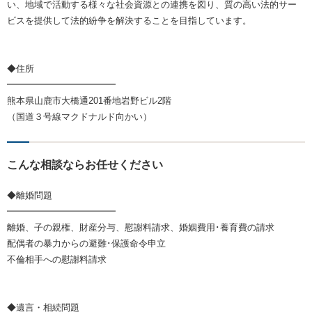
い、地域で活動する様々な社会資源との連携を図り、質の高い法的サー
ビスを提供して法的紛争を解決することを目指しています。
◆住所
━━━━━━━━━━━━
熊本県山鹿市大橋通201番地岩野ビル2階
（国道３号線マクドナルド向かい）
こんな相談ならお任せください
◆離婚問題
━━━━━━━━━━━━
離婚、子の親権、財産分与、慰謝料請求、婚姻費用･養育費の請求
配偶者の暴力からの避難･保護命令申立
不倫相手への慰謝料請求
◆遺言・相続問題