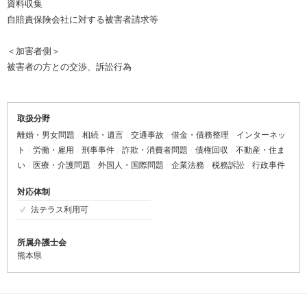
資料収集
自賠責保険会社に対する被害者請求等
＜加害者側＞
被害者の方との交渉、訴訟行為
取扱分野
離婚・男女問題
相続・遺言
交通事故
借金・債務整理
インターネッ
ト
労働・雇用
刑事事件
詐欺・消費者問題
債権回収
不動産・住ま
い
医療・介護問題
外国人・国際問題
企業法務
税務訴訟
行政事件
対応体制
法テラス利用可
所属弁護士会
熊本県