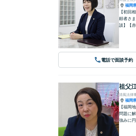
福岡
【初回相
頼者さま
談】【赤
電話で面談予約
祖父江
清風法律
福岡
【福岡地
問題に解
強みに円