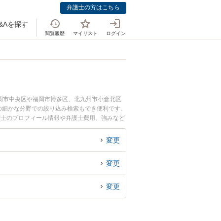
弁護士の方はこちら
&Aを探す
閲覧履歴
マイリスト
ログイン
岡市中央区や福岡市博多区、北九州市小倉北区
の細かな分野での絞り込み検索もでき便利です。
護士のプロフィール情報や弁護士費用、強みなど
ラブル解決の実績豊富な近くの弁護士を検索した
す。
変更
変更
変更