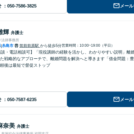
せ
メール
雄輝
弁護士
り法律事務所
県
糸島市
筑前前原駅
から徒歩5分
営業時間：10:00~19:00（平日）
|
面談・電話相談可】「現役講師の経験を活かし、わかりやすい説明」離
た戦略的なアプローチで、離婚問題を解決へと導きます「借金問題：豊
頼後は最短で督促ストップ
せ
メール
麻奈美
弁護士
人鬼塚綜合法律事務所 福岡支店