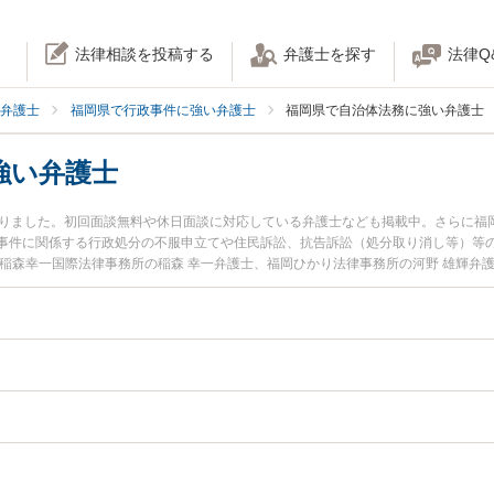
法律相談を投稿する
弁護士を探す
法律Q
弁護士
福岡県で行政事件に強い弁護士
福岡県で自治体法務に強い弁護士
強い弁護士
かりました。初回面談無料や休日面談に対応している弁護士なども掲載中。さらに福
事件に関係する行政処分の不服申立てや住民訴訟、抗告訴訟（処分取り消し等）等
や稲森幸一国際法律事務所の稲森 幸一弁護士、福岡ひかり法律事務所の河野 雄輝弁
発生した自治体法務のトラブルを今すぐに弁護士に相談したい』『自治体法務のト
きる福岡県内の弁護士に相談予約したい』などでお困りの相談者さんにおすすめで