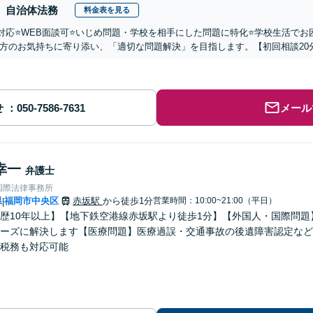
自治体法務
料金表を見る
国対応⭐️WEB面談可⭐️いじめ問題・学校を相手にした問題に特化⭐️学校生活
方のお気持ちに寄り添い、「適切な問題解決」を目指します。【初回相談20
せ
メール
幸一
弁護士
国際法律事務所
県
福岡市中央区
赤坂駅
から徒歩1分
営業時間：10:00~21:00（平日）
|
歴10年以上】【地下鉄空港線赤坂駅より徒歩1分】【外国人・国際問
ーズに解決します【医療問題】医療過誤・交通事故の後遺障害認定など
税務も対応可能