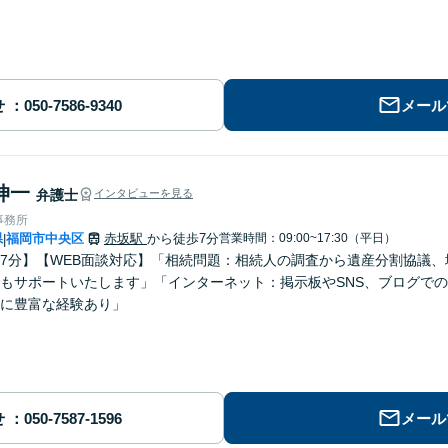
せ
メール
伸一
弁護士
インタビューを見る
事務所
県
福岡市中央区
赤坂駅
から徒歩7分
営業時間：09:00~17:30（平日）
|
7分】【WEB面談対応】「相続問題：相続人の調査から遺産分割協議
もサポートいたします」「インターネット：掲示板やSNS、ブログで
に豊富な経験あり」
せ
メール