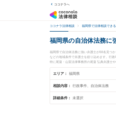
ココナラへ
ココナラ法律相談
福岡県で法律相談できる
福岡県の自治体法務に
福岡県で自治体法務に強い弁護士が68名見つ
などの地域条件で弁護士を絞り込めます。行政
特に尾畠・山室法律事務所の尾畠 弘典弁護士
が注目されています。『福岡県で土日や夜間に
い』『初回相談無料で自治体法務を法律相談で
エリア
福岡県
相談内容
行政事件、自治体法務
詳細条件
未選択