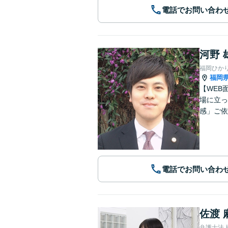
電話でお問い合わ
河野 
福岡ひか
福岡
【WEB
場に立っ
感」ご依
電話でお問い合わ
佐渡 
弁護士法