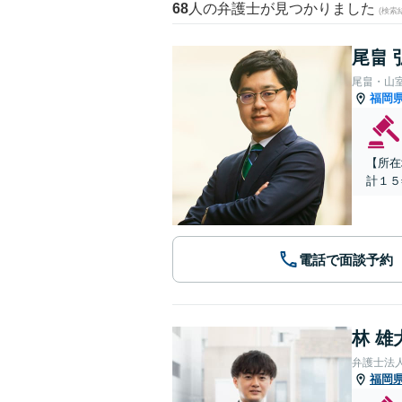
68
人の弁護士が見つかりました
(検索
尾畠 
尾畠・山
福岡
【所在
計１５
電話で面談予約
林 雄
弁護士法
福岡