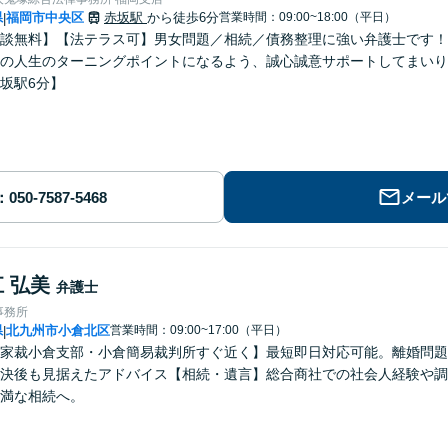
県
福岡市中央区
赤坂駅
から徒歩6分
営業時間：09:00~18:00（平日）
|
談無料】【法テラス可】男女問題／相続／債務整理に強い弁護士です！
の人生のターニングポイントになるよう、誠心誠意サポートしてまいり
坂駅6分】
メール
 弘美
弁護士
事務所
県
北九州市小倉北区
営業時間：09:00~17:00（平日）
|
家裁小倉支部・小倉簡易裁判所すぐ近く】最短即日対応可能。離婚問題
決後も見据えたアドバイス【相続・遺言】総合商社での社会人経験や調
満な相続へ。