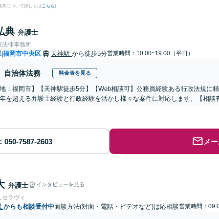
結果について詳しくは
こちら
)
弘典
弁護士
室法律事務所
県
福岡市中央区
天神駅
から徒歩5分
営業時間：10:00~19:00（平日）
|
自治体法務
料金表を見る
地：福岡市】【天神駅徒歩5分】【Web相談可】公務員経験ある行政法規に
年を超える弁護士経験と行政経験を活かし様々な案件に対応します。【相談
メー
大
弁護士
インタビューを見る
人セラヴィ
県
からも相談受付中
面談方法(対面・電話・ビデオなど)は応相談
営業時間：09:0