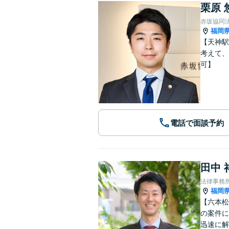
栗原 
赤坂協同
福岡
【天神駅
考えて、
可】
電話で面談予約
田中 
法律事務
福岡
【六本松
の案件に
迅速に解