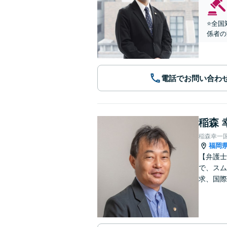
⭐️全
係者の
電話でお問い合わ
稲森 
稲森幸一
福岡
【弁護士
で、スム
求、国際