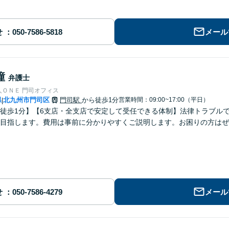
せ
メール
瞳
弁護士
人ＯＮＥ 門司オフィス
県
北九州市門司区
門司駅
から徒歩1分
営業時間：09:00~17:00（平日）
|
徒歩1分】【6支店・全支店で安定して受任できる体制】法律トラブル
目指します。費用は事前に分かりやすくご説明します。お困りの方はぜ
せ
メール