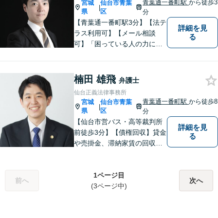
青葉通一番町駅
から徒歩3
宮城
仙台市青葉
|
県
区
分
【青葉通一番町駅3分】【法テ
詳細を見
ラス利用可】【メール相談
る
可】「困っている人の力にな
りたい」という思いを強く持
って日々業務に取り組んでお
ります。 依頼者の思いに寄り
楠田 雄飛
弁護士
添い、丁寧な対応を心がけて
仙台正義法律事務所
おりますので、ぜひご相談く
青葉通一番町駅
から徒歩8
宮城
仙台市青葉
|
ださい。
県
区
分
【仙台市営バス・高等裁判所
詳細を見
前徒歩3分】【債権回収】貸金
る
や売掛金、滞納家賃の回収な
らお任せください【離婚】不
倫慰謝料の請求を受けた方の
相談のみ受け付けております
1ページ目
前へ
次へ
【相続】遺言書作成・相続放
(3ページ中)
棄・遺産分割・遺留分のご相
談に対応しております