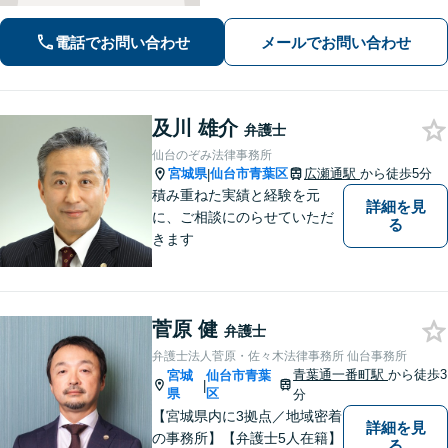
を武器に、不安を「その先の安心」へ
と変え、未来を見据えて全力で伴走い
電話でお問い合わせ
メールでお問い合わせ
たします。【電話・メール・WEB相談
可】
及川 雄介
弁護士
仙台のぞみ法律事務所
宮城県
仙台市青葉区
広瀬通駅
から徒歩5分
|
積み重ねた実績と経験を元
詳細を見
に、ご相談にのらせていただ
る
きます
菅原 健
弁護士
弁護士法人菅原・佐々木法律事務所 仙台事務所
青葉通一番町駅
から徒歩3
宮城
仙台市青葉
|
県
区
分
【宮城県内に3拠点／地域密着
詳細を見
の事務所】【弁護士5人在籍】
る