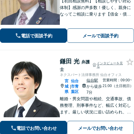
【初回相談無料】【相談しやすい対応
体制】感謝の声多数！優しく、親身に
なってご相談に乗ります【借金・債務
整理】法テラス利用可能。すぐに督促
をストップし、再スタートを切るサポ
ートを【離婚問題】男性側からの相談
電話で面談予約
メールで面談予約
実績が豊富です【青葉通一番町駅4分】
鎌田 光
弁護
インタビューを見
る
士
ネクスパート法律事務所 仙台オフィス
仙台駅
営業時間：09:00~
宮
仙台
21:00（土日祝日）
城
市青
から徒歩
|
県
葉区
7分
離婚・男女問題や相続、交通事故、債
務整理、刑事事件など、幅広く対応し
ます。厳しい状況に追い詰められ、ご
不安の中にいるご依頼様が光を見出
し、笑顔で再出発できるよう、お気持
電話でお問い合わせ
メールでお問い合わせ
ちに寄り添いながら、解決まで全力で