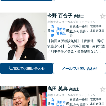
サポートします。【分割払い可】
今野 百合子
弁護士
弁護士法人リーガルプロフェッション
青葉通一番町
営業時間：
宮
仙台市
本日定休日
城
駅
から徒歩5
|
青葉区
県
分
【初回来所相談無料】【青葉通一番町
駅徒歩5分】【元検事】離婚・男女問題
／刑事事件／借金・債務整理など、あ
らゆる法律問題に全力を尽くします。
ご相談者さまのお話を丁寧にうかが
い、最善の解決策へと導くことを最も
電話でお問い合わせ
メールでお問い合わせ
重視しています。お困りの方はご相談
ください。
髙田 英典
弁護士
弁護士法人リーガルプロフェッション
青葉通一番町
営業時間：
宮
仙台市
本日定休日
城
駅
から徒歩5
|