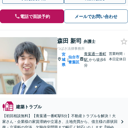
電話で面談予約
メールでお問い合わせ
森田 新司
弁護士
つばさ法律事務所
青葉通一番町
営業時間：
宮
仙台市
本日定休日
城
駅
から徒歩6
|
青葉区
県
分
建築トラブル
【初回相談無料】【青葉通一番町駅6分】不動産トラブルを解決！大
家さん・企業様の家賃滞納や立退き、土地売買から、借主様の原状回
復・立退料の交渉、欠陥住宅問題まで幅広く対応いたします【Web面