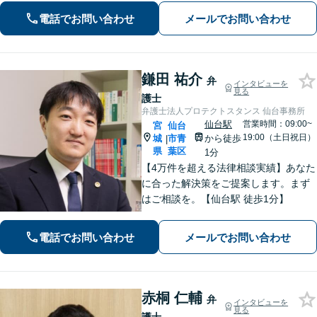
す。どんな些細なお悩みでも大丈夫で
電話でお問い合わせ
メールでお問い合わせ
すので、まずはお気軽にご相談くださ
い
鎌田 祐介
弁
インタビューを
見る
護士
弁護士法人プロテクトスタンス 仙台事務所
仙台駅
営業時間：09:00~
宮
仙台
19:00（土日祝日）
城
市青
から徒歩
|
県
葉区
1分
【4万件を超える法律相談実績】あなた
に合った解決策をご提案します。まず
はご相談を。【仙台駅 徒歩1分】
電話でお問い合わせ
メールでお問い合わせ
赤桐 仁輔
弁
インタビューを
見る