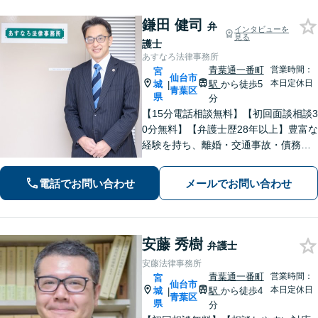
鎌田 健司
弁
インタビューを
見る
護士
あすなろ法律事務所
青葉通一番町
営業時間：
宮
仙台市
本日定休日
城
駅
から徒歩5
|
青葉区
県
分
【15分電話相談無料】【初回面談相談3
0分無料】【弁護士歴28年以上】豊富な
経験を持ち、離婚・交通事故・債務整
理・相続・消費者被害など、幅広く対
応。司法書士や税理士と連携。【青葉
電話でお問い合わせ
メールでお問い合わせ
通一番町駅5分】
安藤 秀樹
弁護士
安藤法律事務所
青葉通一番町
営業時間：
宮
仙台市
本日定休日
城
駅
から徒歩4
|
青葉区
県
分