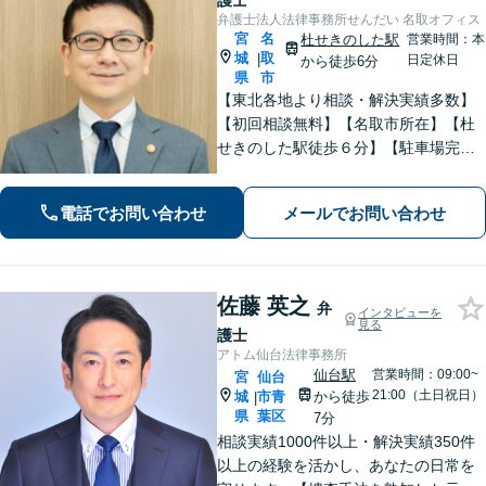
護士
弁護士法人法律事務所せんだい 名取オフィス
宮
名
杜せきのした駅
営業時間：本
城
取
|
日定休日
から徒歩6分
県
市
【東北各地より相談・解決実績多数】
【初回相談無料】【名取市所在】【杜
せきのした駅徒歩６分】【駐車場完
備】法律問題を抱える方々の不安を一
日でも早く取り除き、穏やかな日常を
電話でお問い合わせ
メールでお問い合わせ
取り戻せるよう尽力いたします。【完
全個室・防音】【プライバシー配慮】
佐藤 英之
弁
インタビューを
見る
護士
アトム仙台法律事務所
仙台駅
営業時間：09:00~
宮
仙台
21:00（土日祝日）
城
市青
から徒歩
|
県
葉区
7分
相談実績1000件以上・解決実績350件
以上の経験を活かし、あなたの日常を