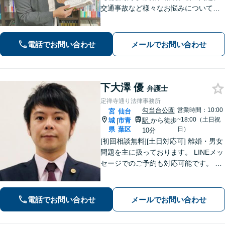
交通事故など様々なお悩みについて、
誠実にお話しをうかがいスピーディー
な問題解決を目指します。まずはお気
軽にご相談下さい。
電話でお問い合わせ
メールでお問い合わせ
下大澤 優
弁護士
定禅寺通り法律事務所
勾当台公園
営業時間：10:00
宮
仙台
~18:00（土日祝
城
市青
駅
から徒歩
|
県
葉区
日）
10分
[初回相談無料][土日対応可] 離婚・男女
問題を主に扱っております。 LINEメッ
セージでのご予約も対応可能です。 LI
NEでのご予約をご希望の場合は、以下
のリンクからご登録ください。 https://l
in.ee/uFqpYWb
電話でお問い合わせ
メールでお問い合わせ