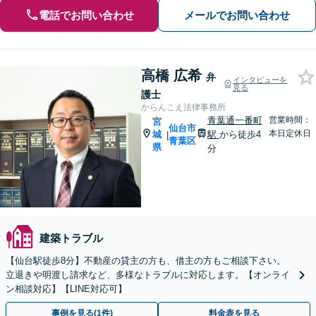
電話でお問い合わせ
メールでお問い合わせ
高橋 広希
弁
インタビューを
見る
護士
からんこえ法律事務所
青葉通一番町
営業時間：
宮
仙台市
本日定休日
城
駅
から徒歩4
|
青葉区
県
分
建築トラブル
【仙台駅徒歩8分】不動産の貸主の方も、借主の方もご相談下さい。
立退きや明渡し請求など、多様なトラブルに対応します。【オンライ
ン相談対応】【LINE対応可】
事例を見る(1件)
料金表を見る