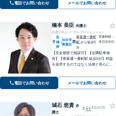
電話でお問い合わせ
メールでお問い合わせ
も営業】交通事故や刑事事件のご相談
もお任せください【Web面談可】
橋本 長臣
弁護士
弁護士法人リーガルプロフェッション
青葉通一番町
営業時間：
宮
仙台市
本日定休日
城
駅
から徒歩5
|
青葉区
県
分
【完全個室で相談可】【近隣駐車場
有】【青葉通一番町駅 徒歩5分】利益
を追求するのではなく法律と良心に従
って紛争の解決をすることが大切だと
考えています。依頼者様の意向を丁寧
にお聞きしご要望に沿った解決をする
電話でお問い合わせ
メールでお問い合わせ
ように心がけています。お気軽にご相
談ください。
城石 悠貴
弁
インタビューを
見る
護士