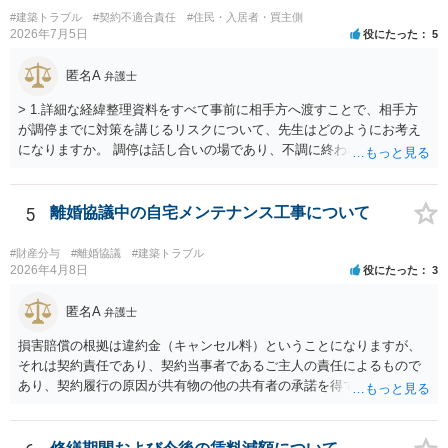
#建築トラブル
#契約不適合責任
#住民・入居者・買主側
2026年7月5日
役にたった
5
匿名A
弁護士
> 1.詳細な経緯整理資料をすべて事前に相手方へ渡すことで、相手方
が調停までに対策を講じるリスクについて、先生はどのようにお考え
になりますか。 調停は話し合いの場であり、不調に終われば訴訟で解
決せざるを得ません。 訴訟では「裁判所にだけ資料を見せる」などと
いう姑息な手段は使えませんし、公平かつ納得のできる解決というの
は、当事者と裁判所が同じ主張と証拠関係を踏まえた上で初めて実現
5
離婚協議中の自宅メンテナンス工事について
できるものだと考えます。 > 2.また、開示する範囲や内容の見せ方に
ついて、何か工夫できる点があればご教示いただけますでしょうか。
#財産分与
#離婚協議
#建築トラブル
弁護士によって考え方が異なるかもしれませんが、資料の一部を相手
2026年4月8日
役にたった
3
に見せないという行動は、その資料（や隠している部分）には提出者
にとって不利な事実が隠されているという推認を働かせることに繋が
匿名A
弁護士
るリスクがあります（もちろん、争点と全く無関係な部分をマスキン
損害賠償の根拠は違約金（キャンセル料）ということになりますが、
グ等することはありますが、それは手続戦略とは別の問題です）。 裁
それは契約責任であり、契約当事者であるご主人の責任によるもので
判所は公平な第三者であり、調停委員会に与える心証も考慮する必要
あり、契約履行の原因が共有物の他の共有者の承諾を得ていなかった
があります。手続を有利に進めたいのであれば、証拠の出し方より
というのは、まさしくご主人の責任ですので、全額ご主人が負担され
も、どのような反論でも対応できるように自身の主張をきちんと押さ
るべきものであり、奥さんが負担すべき債務ではありません。つまり
え、説得力のある説明と資料を用意することだと思います。 ただ、今
奥さんにメンテナンス工事契約を承諾しなければならない義務はあり