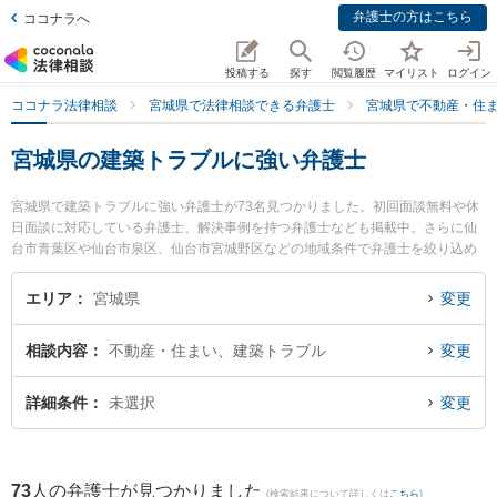
弁護士の方はこちら
ココナラへ
投稿する
探す
閲覧履歴
マイリスト
ログイン
ココナラ法律相談
宮城県で法律相談できる弁護士
宮城県で不動産・住
宮城県の建築トラブルに強い弁護士
宮城県で建築トラブルに強い弁護士が73名見つかりました。初回面談無料や休
日面談に対応している弁護士、解決事例を持つ弁護士なども掲載中。さらに仙
台市青葉区や仙台市泉区、仙台市宮城野区などの地域条件で弁護士を絞り込め
ます。不動産・住まいに関係する立ち退き交渉や家賃交渉、不動産契約解除等
の細かな分野での絞り込み検索もでき便利です。特に弁護士法人リーガルプロ
エリア
宮城県
変更
フェッションの新妻 範之弁護士やからんこえ法律事務所の高橋 広希弁護士、つ
ばさ法律事務所の森田 新司弁護士のプロフィール情報や弁護士費用、強みなど
相談内容
不動産・住まい、建築トラブル
変更
が注目されています。『宮城県で土日や夜間に発生した建築トラブルのトラブ
ルを今すぐに弁護士に相談したい』『建築トラブルのトラブル解決の実績豊富
な近くの弁護士を検索したい』『初回相談無料で建築トラブルを法律相談でき
詳細条件
未選択
変更
る宮城県内の弁護士に相談予約したい』などでお困りの相談者さんにおすすめ
です。
73
人の弁護士が見つかりました
(検索結果について詳しくは
こちら
)