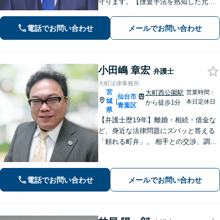
守ります。【捜査手法を熟知した元警
察官弁護士・刑事事件加害者弁護・交
通事故に特化】
電話でお問い合わせ
メールでお問い合わせ
小田嶋 章宏
弁護士
大町法律事務所
宮
大町西公園駅
営業時間：
仙台市
城
|
本日定休日
から徒歩1分
青葉区
県
【弁護士歴19年】離婚・相続・借金な
ど、身近な法律問題にズバッと答える
「頼れる町弁」。 相手との交渉、調
停、裁判、各種手続まで、必要に応じ
て安心してお任せいただけます。 【相
談料30分1,100円】【大町西公園駅1
電話でお問い合わせ
メールでお問い合わせ
分】【夜間・休日対応可能】