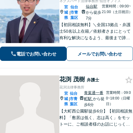
ネクスパート法律事務所 仙台オフィス
仙台駅
営業時間：09:00~
宮
仙台
21:00（土日祝日）
城
市青
から徒歩
|
県
葉区
7分
【初回相談無料】＼全国13拠点・弁護
士50名以上在籍／依頼者さまにとって
有利な解決になるよう、最後まで諦め
ずに闘います！借金問題/離婚・男女問
題/相続/交通事故/刑事事件など、ご相
電話でお問い合わせ
メールでお問い合わせ
談ください【夜間・休日対応】
花渕 茂樹
弁護士
花渕法律事務所
青葉通一番
営業時間：09:0
宮
仙台
0~18:00（日曜
城
市青
町駅
から徒
|
県
葉区
日）
歩6分
【大町西公園駅徒歩6分】【初回相談無
料】「敷居は低く、志は高く」をモッ
トーに、ご相談者様のお話にじっくり
耳を傾けます！豊富な実績と専門知識