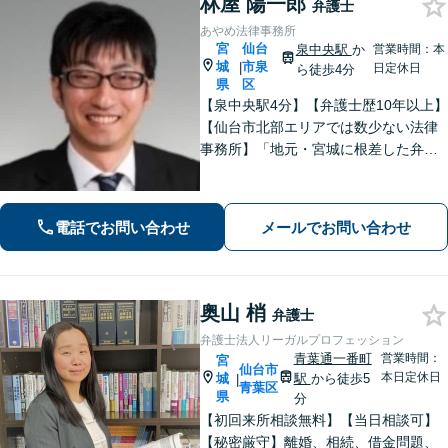
林屋 陽一郎
弁護士
あやめ法律事務所
宮
仙台
泉中央駅
か
営業時間：本
城
市泉
|
日定休日
ら徒歩4分
県
区
【泉中央駅4分】【弁護士歴10年以上】
【仙台市北部エリアでは数少ない法律
事務所】「地元・宮城に根差した弁護
活動／仙台市青葉区、泉区、富谷市、
大和町、利府町など」
電話でお問い合わせ
メールでお問い合わせ
奥山 梢
弁護士
弁護士法人リーガルプロフェッション
青葉通一番町
営業時間：
宮
仙台市
本日定休日
城
駅
から徒歩5
|
青葉区
県
分
【初回来所相談無料】【当日相談可】
【秘密厳守】離婚、相続、借金問題、