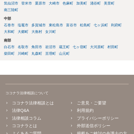
気仙沼市
登米市
栗原市
大崎市
色麻町
加美町
涌谷町
美里町
南三陸町
中部
石巻市
塩竈市
多賀城市
東松島市
富谷市
松島町
七ヶ浜町
利府町
大和町
大郷町
大衡村
女川町
南部
白石市
名取市
角田市
岩沼市
蔵王町
七ヶ宿町
大河原町
村田町
柴田町
川崎町
丸森町
亘理町
山元町
ココナラ法律相談について
ココナラ法律相談とは
ご意見・ご要望
法律Q&A
利用規約
法律相談コラム
プライバシーポリシー
ココナラとは
外部送信ポリシー
よくあるご質問
掲載をご検討の弁護士の方