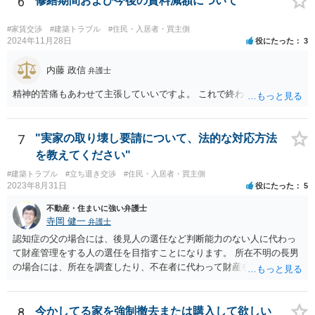
6
修繕期間および今後の賃料減額について
回提出を予定している資料がどのようなものであるのか、争点とどの
ません。 それでも請求をされましたら、個別の法律相談をされること
ような関係があるのか、なぜ調停を選択したのか等の個別事情によっ
をお薦めします。
て具体的なに採るべき手段は変わってくるため、上記はあくまで個別
#家賃交渉
#建築トラブル
#住民・入居者・買主側
2024年11月28日
役にたった
3
事情を踏まえない一般論としてご理解いただき、本件でどのように対
応すべきであるかについては弁護士へ直接相談された方がよいと思い
内藤 政信
ます。
弁護士
精神的苦痛もあわせて主張していいですよ。 これで終わります。
7
"実家の取り壊し要請について、法的な対応方法
を教えてください"
#建築トラブル
#立ち退き交渉
#住民・入居者・買主側
2023年8月31日
役にたった
5
不動産・住まいに強い弁護士
寺岡 健一
弁護士
認知症の父の場合には、後見人の選任など判断能力のない人に代わっ
て財産管理をする人の選任を目指すことになります。 所在不明の長男
の場合には、所在を調査したり、不在者に代わって財産を管理する人
の選任を目指すことになります。
8
今かしてる家を強制撤去または購入して欲しい