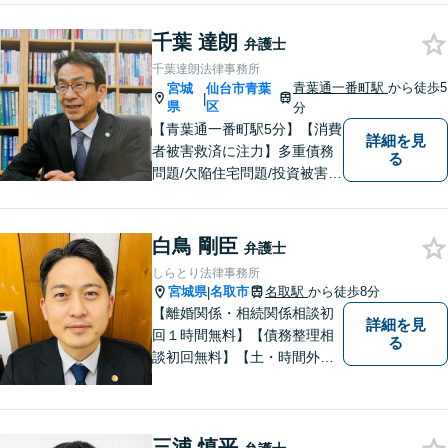
千葉 達朗
弁護士
千葉達朗法律事務所
青葉通一番町駅
から徒歩5
宮城
仙台市青葉
|
県
区
分
【青葉通一番町駅5分】【消費
詳細を見
者被害救済に注力】多重債務
る
問題/欠陥住宅問題/投資被害問
題などにお困りの方は是非ご
相談ください。依頼者様のご
意向を最大限汲み取るべく、
白鳥 剛臣
弁護士
丁寧なヒアリングと相談環境
しらとり法律事務所
の整備に努めています。
宮城県
名取市
名取駅
から徒歩8分
|
【離婚関係・相続関係相談初
詳細を見
回１時間無料】【債務整理相
る
談初回無料】【土・時間外応
相談】【駐車場あり】【法テ
ラス利用可】 かかりつけの
弁護士を見つけておきません
三浦 慎平
か？