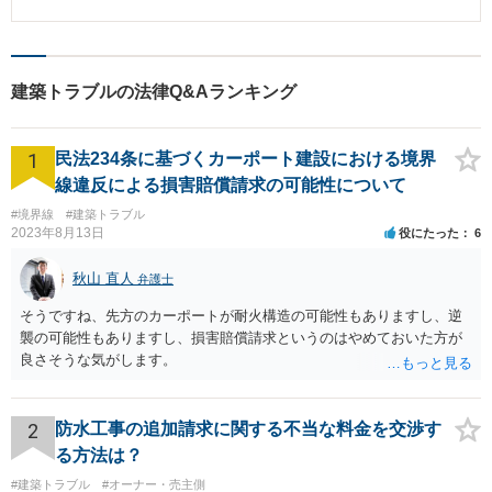
けて行った工事に関して、費用の支払の合意がないとして、支払いを拒絶さ
れてしまった。 【依頼者の相談後の状況】 相手方との間で契約不適合となる
のかを丁寧に協議を重ね、修繕の方法も双方に負担のない方法で行うことを
合意しました。 また、追加で行った工事に関しても、当初の契約内容に含ま
れていないこと、無償で行うと述べたことがないことを説明し、費用を負担
建築トラブルの法律Q&Aランキング
することで合意しました。 【解決方法、弁護士として果たした役割など】 発
注者側からすれば、多額の費用を投じていることが多いため、感情的になり
やすく、受注者側と建設的な議論ができないことがあります。 相手方の言い
1
分もきちんと聴取したうえで、丁寧に説明することで、相手方の理解を得
民法234条に基づくカーポート建設における境界
て、話を進めることができました。
線違反による損害賠償請求の可能性について
#境界線
#建築トラブル
2023年8月13日
役にたった
6
秋山 直人
弁護士
そうですね、先方のカーポートが耐火構造の可能性もありますし、逆
襲の可能性もありますし、損害賠償請求というのはやめておいた方が
良さそうな気がします。
2
防水工事の追加請求に関する不当な料金を交渉す
る方法は？
#建築トラブル
#オーナー・売主側