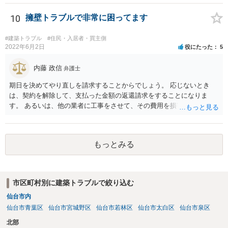
ているわけですから、相談者様の同意なく塀の撤去を求めることは法
的には難しいように思われます。 また、「隣地（相談者様）の許可」
10
擁壁トラブルで非常に困ってます
というのが何の許可を示しているのか判然としませんが、一般に、高
層建築物の建築確認を得る際は、近隣住民と協議してその建築に関し
#建築トラブル
#住民・入居者・買主側
同意を得るよう行政指導が行われておりますので、（推測になってし
2022年6月2日
役にたった
5
まいますが）この同意を得ている旨虚偽の申請を行い、建築許可を得
たのかもしれません。 近隣住民の同意は必須の要件ではないため、直
内藤 政信
弁護士
ちに建築確認自体が取り消されるわけではございませんが、虚偽の申
期日を決めてやり直しを請求することからでしょう。 応じないとき
請を行ったことについて申請者の責任を追及する余地はあろうかと存
は、契約を解除して、支払った金額の返還請求をすることになりま
じます。 お話をお聞きする限り、相手方のやり口は非常に強引かつ高
す。 あるいは、他の業者に工事をさせて、その費用を損害として請求
圧的で、相談者様が恐怖を感じるのは無理もないことかと思います。
することになるで しょう。
相手方の態度を見ていると、無理矢理塀を破壊して建築工事を強行す
るおそれすらあるように思われますので、相手方に、塀の取り壊しに
は応じない旨や、「隣地の許可済と話して（嘘をついて）建築許可を
もっとみる
取った」ということについて説明を求める旨を記載した通知書を送り
付けるとともに、行政にも相談するのがよろしいかと存じます。 ま
た、相談者様が弁護士に依頼することで、相手方との交渉は全て弁護
士に任せることができ、相手方と話さなければならないという精神的
市区町村別に建築トラブルで絞り込む
なご負担をなくすこともできます。 相手方に恐怖を感じ、ご自身で話
仙台市内
し合いを行うことができそうにないようでしたら、一度弁護士に依頼
仙台市青葉区
仙台市宮城野区
仙台市若林区
仙台市太白区
仙台市泉区
することをご検討いただくのがよろしいかもしれません。 ご参考にな
れば幸いです。
北部