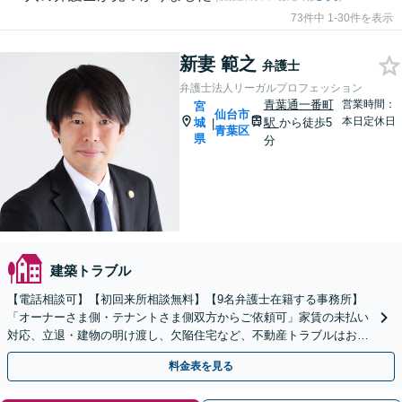
73件中 1-30件を表示
新妻 範之
弁護士
弁護士法人リーガルプロフェッション
青葉通一番町
営業時間：
宮
仙台市
本日定休日
城
駅
から徒歩5
|
青葉区
県
分
建築トラブル
【電話相談可】【初回来所相談無料】【9名弁護士在籍する事務所】
「オーナーさま側・テナントさま側双方からご依頼可」家賃の未払い
対応、立退・建物の明け渡し、欠陥住宅など、不動産トラブルはお任
せください「早期相談で損失を最小限に抑える」
料金表を見る