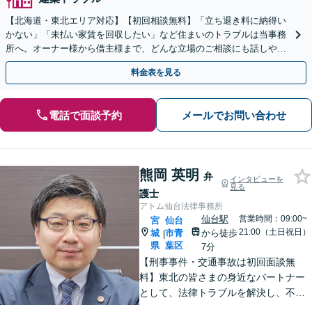
【北海道・東北エリア対応】【初回相談無料】「立ち退き料に納得い
かない」「未払い家賃を回収したい」など住まいのトラブルは当事務
所へ。オーナー様から借主様まで、どんな立場のご相談にも話しやす
い弁護士が対応します。ＷＥＢ面談可。
料金表を見る
電話で面談予約
メールでお問い合わせ
熊岡 英明
弁
インタビューを
見る
護士
アトム仙台法律事務所
仙台駅
営業時間：09:00~
宮
仙台
21:00（土日祝日）
城
市青
から徒歩
|
県
葉区
7分
【刑事事件・交通事故は初回面談無
料】東北の皆さまの身近なパートナー
として、法律トラブルを解決し、不安
を安心に変えられるよう尽力いたしま