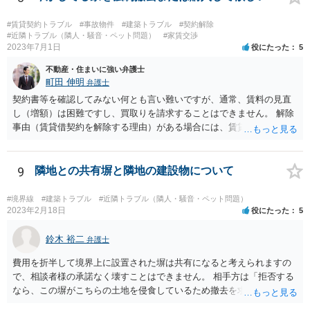
#賃貸契約トラブル
#事故物件
#建築トラブル
#契約解除
#近隣トラブル（隣人・騒音・ペット問題）
#家賃交渉
2023年7月1日
役にたった
5
不動産・住まいに強い弁護士
町田 伸明
弁護士
契約書等を確認してみない何とも言い難いですが、通常、賃料の見直
し（増額）は困難ですし、買取りを請求することはできません。 解除
事由（賃貸借契約を解除する理由）がある場合には、賃貸借契約を解
除して、土地建物の明け渡しを求めることも可能です。 明け渡しを求
めることができる状況であれば、事実上、賃料の見直し（増額）や買
取りの交渉をすることもあり得るでしょう。 反対に、明け渡しを求め
9
隣地との共有塀と隣地の建設物について
ることが難しいのであれば、賃料の見直し（増額）や買取りの交渉も
困難とならざるを得ないでしょう。 いずれにしても、（強制的な）明
#境界線
#建築トラブル
#近隣トラブル（隣人・騒音・ペット問題）
け渡しなどの請求もお考えなのであれば、現況や契約書等の確認が不
2023年2月18日
役にたった
5
可欠ですから、資料等一式を持参して弁護士にご相談された方がよい
かと思います。
鈴木 裕二
弁護士
費用を折半して境界上に設置された塀は共有になると考えられますの
で、相談者様の承諾なく壊すことはできません。 相手方は「拒否する
なら、この塀がこちらの土地を侵食しているため撤去を求める手続き
に移る」と述べているようですが、隣地の所有者と同意のうえ設置し