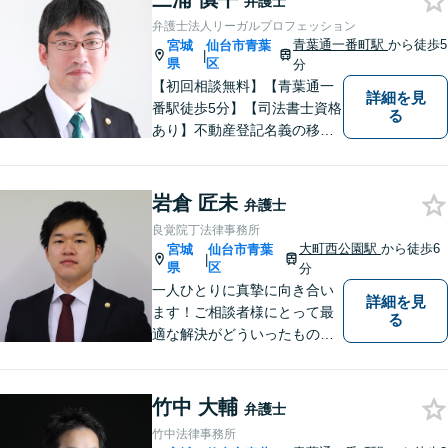
弁護士
弁護士法人リーガルプロフェッション
青葉通一番町駅
から徒歩5
宮城
仙台市青葉
|
県
区
分
【初回相談無料】【青葉通一
詳細を見
番駅徒歩5分】【司法書士資格
る
あり】不動産登記名義の移転
など登記実務に多く携わって
きました。不動産・相続・遺
産分割のほか、交通事故・離
岩倉 匠未
弁護士
婚・借金などあらゆる法律問
良覚院丁法律事務所
題に全力を尽くします。お困
大町西公園駅
から徒歩6
宮城
仙台市青葉
|
りの方はまずはご相談くださ
県
区
分
い。
一人ひとりに真摯に向き合い
詳細を見
ます！ご相談者様にとって最
る
適な解決がどういったものな
のか、丁寧にご説明いたしま
す【ご相談者様と二人三脚で
解決に臨む 】【労働問題／交
竹中 大輔
弁護士
通事故／離婚問題／相続問題
竹中法律事務所
／など】