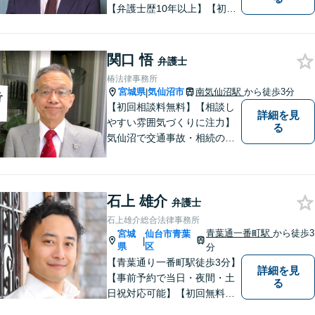
【弁護士歴10年以上】【初回
相談30分無料】「具体的に相
談内容が決まっていない」と
いう方も、まずはお電話くだ
関口 悟
弁護士
さい。個人や企業のあらゆる
椿法律事務所
トラブルに対応【青葉通一番
宮城県
気仙沼市
南気仙沼駅
から徒歩3分
|
町駅1分】
【初回相談料無料】【相談し
詳細を見
やすい雰囲気づくりに注力】
る
気仙沼で交通事故・相続のこ
となら椿法律事務所におまか
せください！不動産（売買・
賃貸・欠陥住宅）・相続・離
石上 雄介
婚・刑事事件のご相談にも対
弁護士
応します。【南気仙沼駅3分】
石上雄介総合法律事務所
青葉通一番町駅
から徒歩3
宮城
仙台市青葉
|
県
区
分
【青葉通り一番町駅徒歩3分】
詳細を見
【事前予約で当日・夜間・土
る
日祝対応可能】【初回無料相
談あり】