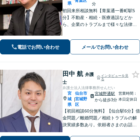
青葉区
県
分
初回来所相談無料【青葉通一番町駅5
分】不動産・相続・医療過誤などか
ら、企業のトラブルまで様々な法律問
題に全力を尽くします。ご相談者様の
お話をお聞きし、最善の解決策へと導
くことを最も重視しています。お困り
電話でお問い合わせ
メールでお問い合わせ
の方はご相談ください。9名の弁護士が
在籍
田中 航
弁護
インタビューを見
る
士
弁護士法人法律事務所せんだい
宮
仙台市
宮城野通駅
営業時間：
城
宮城野
|
本日定休日
から徒歩3分
県
区
【初回相談60分無料】【仙台駅6分】借
金問題／離婚問題／相続トラブルの解
決実績多数あり。依頼者さまのお話や
ご要望を丁寧にお聞きし、弁護士が解
決まで対応・サポートします【土曜日