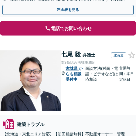
談可能】
料金表を見る
電話でお問い合わせ
七尾 毅
弁護士
北海道
南3条総合法律事務所
営業時
宮城県
か
面談方法(対面・電
らも相談
話・ビデオなど)は
間：本日
受付中
応相談
定休日
建築トラブル
【北海道・東北エリア対応】【初回相談無料】不動産オーナー・管理