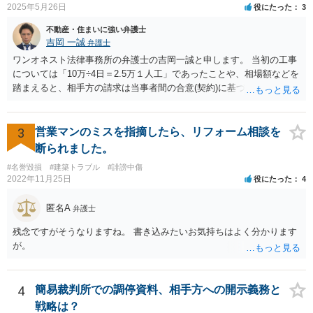
2025年5月26日
役にたった
3
不動産・住まいに強い弁護士
吉岡 一誠
弁護士
ワンオネスト法律事務所の弁護士の吉岡一誠と申します。 当初の工事
については「10万÷4日＝2.5万１人工」であったことや、相場額などを
踏まえると、相手方の請求は当事者間の合意(契約)に基づかない不当な
請求と言い得るので、追加工事代金については10万円（2.5万×4人）し
か支払う意向がない旨を伝えて、減額の交渉をすべきでしょう。 相手
方の立場としても、裁判を起こす時間や労力、経済的コストその他裁
3
営業マンのミスを指摘したら、リフォーム相談を
判が終わるまでキャッシュが入ってこないことなどがネックになり得
断られました。
るでしょうから、減額に応じてくる可能性は大いにあるかと思いま
#名誉毀損
#建築トラブル
#誹謗中傷
す。
2022年11月25日
役にたった
4
匿名A
弁護士
残念ですがそうなりますね。 書き込みたいお気持ちはよく分かります
が。
4
簡易裁判所での調停資料、相手方への開示義務と
戦略は？