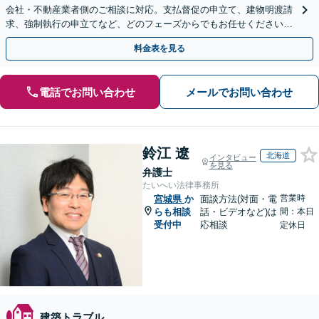
会社・不動産業者側のご相談に対応。支払督促の申立て、建物明渡請
求、強制執行の申立てなど、どのフェーズからでもお任せください。
他士業ともワンストップで対応可能【休日・夜間面談OK】
料金表を見る
電話でお問い合わせ
メールでお問い合わせ
鈴江 遼
北海道
インタビュー
を見る
弁護士
たいへい法律事務所
営業時
宮城県
か
面談方法(対面・電
らも相談
話・ビデオなど)は
間：本日
受付中
応相談
定休日
建築トラブル