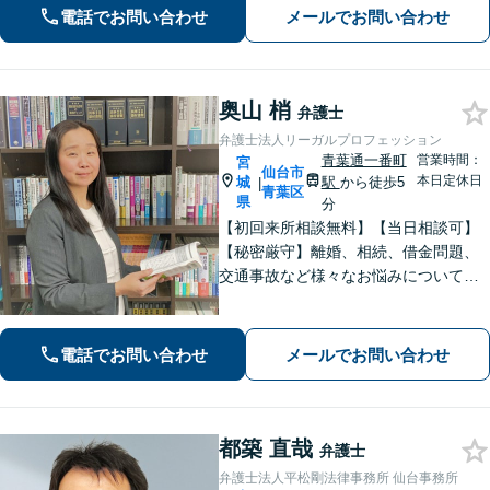
談料30分1,100円】【大町西公園駅1
電話でお問い合わせ
メールでお問い合わせ
分】【夜間・休日対応可能】
奥山 梢
弁護士
弁護士法人リーガルプロフェッション
青葉通一番町
営業時間：
宮
仙台市
本日定休日
城
駅
から徒歩5
|
青葉区
県
分
【初回来所相談無料】【当日相談可】
【秘密厳守】離婚、相続、借金問題、
交通事故など様々なお悩みについて、
誠実にお話しをうかがいスピーディー
な問題解決を目指します。まずはお気
軽にご相談下さい。
電話でお問い合わせ
メールでお問い合わせ
都築 直哉
弁護士
弁護士法人平松剛法律事務所 仙台事務所