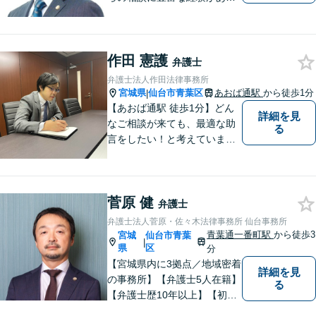
ます。【初回相談無料】ご依
頼者様の声に真摯に耳を傾
け、「法律の能力」「コミュ
作田 憲護
ニケーション力」「リサーチ
弁護士
力」をフルに用いて、真の救
弁護士法人作田法律事務所
済を目指します。【分割払い
宮城県
仙台市青葉区
あおば通駅
から徒歩1分
|
可】
【あおば通駅 徒歩1分】どん
詳細を見
なご相談が来ても、最適な助
る
言をしたい！と考えていま
す。法律問題でなくても構い
ません。 お気軽にご相談くだ
さい。
菅原 健
弁護士
弁護士法人菅原・佐々木法律事務所 仙台事務所
青葉通一番町駅
から徒歩3
宮城
仙台市青葉
|
県
区
分
【宮城県内に3拠点／地域密着
詳細を見
の事務所】【弁護士5人在籍】
る
【弁護士歴10年以上】【初回
相談30分無料】「具体的に相