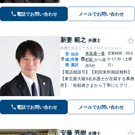
お話をお聞きし、最善の解決策へと導
くことを最も重視しています。お困り
電話でお問い合わせ
メールでお問い合わせ
の方はご相談ください。9名の弁護士が
在籍
新妻 範之
弁護士
弁護士法人リーガルプロフェッション
青葉通一番
営業時間：09:0
宮
仙台
0~17:30（土曜
城
市青
町駅
から徒
|
県
葉区
日）
歩5分
【電話相談可】【初回来所相談無料】
【東北最大級9名弁護士が在籍する事務
所】「依頼者さまから丁寧にヒアリン
グし、最適な離婚を提案」「不倫慰謝
料／請求する側・された側どちらも
可」多角的な視点で労働問題をサポー
電話でお問い合わせ
メールでお問い合わせ
ト【休日夜間相談可】【完全個室対
応】
安藤 秀樹
弁護士