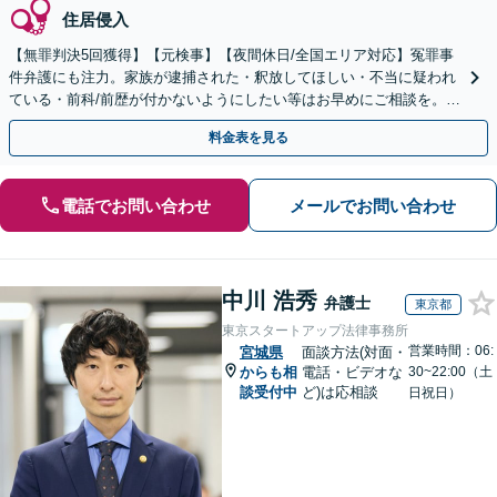
住居侵入
【無罪判決5回獲得】【元検事】【夜間休日/全国エリア対応】冤罪事
件弁護にも注力。家族が逮捕された・釈放してほしい・不当に疑われ
ている・前科/前歴が付かないようにしたい等はお早めにご相談を。迅
速に的確な対応に定評あり【分割払い可】
料金表を見る
電話でお問い合わせ
メールでお問い合わせ
中川 浩秀
弁護士
東京都
東京スタートアップ法律事務所
営業時間：06:
宮城県
面談方法(対面・
からも相
電話・ビデオな
30~22:00（土
談受付中
ど)は応相談
日祝日）