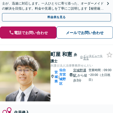
士が、迅速に対応します。一人ひとりに寄り添った、オーダーメイド
の解決を目指します。料金や見通しを丁寧にご説明します【秘密厳
守】【夜間・休日相談可】
料金表を見る
電話でお問い合わせ
メールでお問い合わせ
町屋 和憲
弁
インタビューを
見る
護士
弁護士法人法律事務所せんだい
仙台
宮城野通
営業時間：09:00
宮
市宮
~20:00（土日祝
駅
から徒
城
|
城野
日）
歩3分
県
区
住居侵入