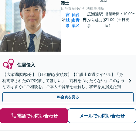
見る
護士
仙台青葉ゆかり法律事務所
広瀬通駅
営業時間：10:00~
宮
仙台
21:00（土日祝
城
市青
から徒歩3
|
県
葉区
日）
分
住居侵入
【広瀬通駅約3分】【圧倒的な実績数】【弁護士直通ダイヤル】「身
柄拘束されたので釈放してほしい」「前科をつけたくない」このよう
な方はすぐにご相談を。ご本人の背景を理解し、将来を見据えた判決
獲得・更正をサポートいたします。【初回60分無料相談】
料金表を見る
電話でお問い合わせ
メールでお問い合わせ