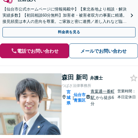
【仙台市公式ホームページに情報掲載中】【東北各地より相談・解決
実績多数】【初回相談60分無料】加害者・被害者双方の事案に精通。
接見頻度は本人の意向を尊重。ご家族と密に連携／差し入れなど臨機
応変に対応。
料金表を見る
電話でお問い合わせ
メールでお問い合わせ
森田 新司
弁護士
つばさ法律事務所
青葉通一番町
営業時間：
宮
仙台市
本日定休日
城
駅
から徒歩6
|
青葉区
県
分