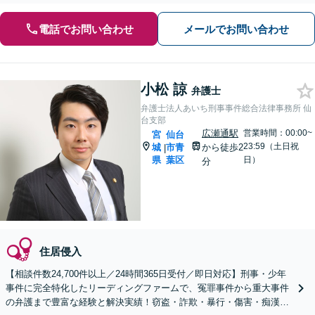
電話でお問い合わせ
メールでお問い合わせ
小松 諒
弁護士
弁護士法人あいち刑事事件総合法律事務所 仙
台支部
広瀬通駅
営業時間：00:00~
宮
仙台
23:59（土日祝
城
市青
から徒歩2
|
県
葉区
日）
分
住居侵入
【相談件数24,700件以上／24時間365日受付／即日対応】刑事・少年
事件に完全特化したリーディングファームで、冤罪事件から重大事件
の弁護まで豊富な経験と解決実績！窃盗・詐欺・暴行・傷害・痴漢・