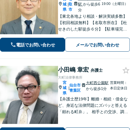
19:00（土曜日）
城
取
駅
から徒歩6
|
県
市
分
【東北各地より相談・解決実績多数】
【初回相談無料】【名取市所在】【杜
せきのした駅徒歩６分】【駐車場完
備】法律問題を抱える方々の不安を一
日でも早く取り除き、穏やかな日常を
電話でお問い合わせ
メールでお問い合わせ
取り戻せるよう尽力いたします。【完
全個室・防音】【プライバシー配慮】
小田嶋 章宏
弁護士
大町法律事務所
宮
大町西公園駅
営業時間：
仙台市
城
|
本日定休日
から徒歩1分
青葉区
県
【弁護士歴19年】離婚・相続・借金な
ど、身近な法律問題にズバッと答える
「頼れる町弁」。 相手との交渉、調
停、裁判、各種手続まで、必要に応じ
て安心してお任せいただけます。 【相