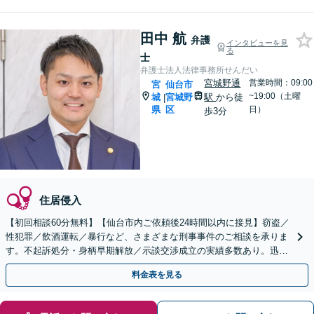
田中 航
弁護
インタビューを見
る
士
弁護士法人法律事務所せんだい
宮城野通
営業時間：09:00
宮
仙台市
~19:00（土曜
城
宮城野
駅
から徒
|
県
区
日）
歩3分
住居侵入
【初回相談60分無料】【仙台市内ご依頼後24時間以内に接見】窃盗／
性犯罪／飲酒運転／暴行など、さまざまな刑事事件のご相談を承りま
す。不起訴処分・身柄早期解放／示談交渉成立の実績多数あり。迅速
かつ的確に弁護活動を開始します【休日・夜間対応可】
料金表を見る