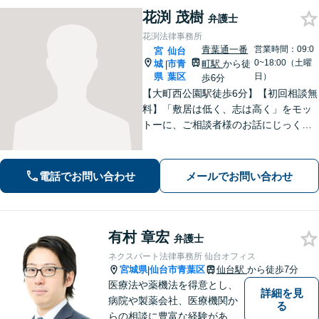
花渕 茂樹
弁護士
花渕法律事務所
青葉通一番
営業時間：09:0
宮
仙台
0~18:00（土曜
城
市青
町駅
から徒
|
県
葉区
日）
歩6分
【大町西公園駅徒歩6分】【初回相談無
料】「敷居は低く、志は高く」をモッ
トーに、ご相談者様のお話にじっくり
耳を傾けます！豊富な実績と専門知識
を武器に、不安を「その先の安心」へ
と変え、未来を見据えて全力で伴走い
電話でお問い合わせ
メールでお問い合わせ
たします。【電話・メール・WEB相談
可】
有村 章宏
弁護士
ネクスパート法律事務所 仙台オフィス
宮城県
仙台市青葉区
仙台駅
から徒歩7分
|
医療法や薬機法を得意とし、
詳細を見
病院や製薬会社、医療機関か
る
らの相談に豊富な経験があり