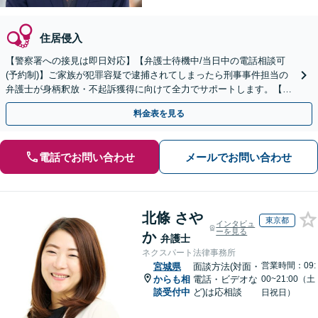
住居侵入
【警察署への接見は即日対応】【弁護士待機中/当日中の電話相談可
(予約制)】ご家族が犯罪容疑で逮捕されてしまったら刑事事件担当の
弁護士が身柄釈放・不起訴獲得に向けて全力でサポートします。【毎
月100名以上の相談実績】【全国対応】
料金表を見る
電話でお問い合わせ
メールでお問い合わせ
北條 さや
東京都
インタビュ
ーを見る
か
弁護士
ネクスパート法律事務所
営業時間：09:
宮城県
面談方法(対面・
からも相
電話・ビデオな
00~21:00（土
談受付中
ど)は応相談
日祝日）