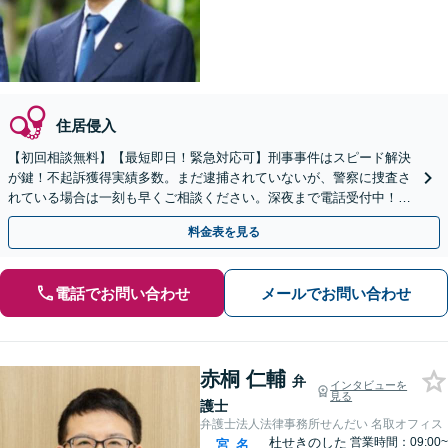
住居侵入
【初回相談無料】【最短即日！緊急対応可】刑事事件はスピード解決
が鍵！不起訴獲得実績多数。まだ逮捕されていないが、警察に捜査さ
れている場合は一刻も早くご相談ください。深夜まで電話受付中！痴
漢／盗撮／のぞき／その他性犯罪など
料金表を見る
電話でお問い合わせ
メールでお問い合わせ
赤桐 仁輔
弁
インタビューを
見る
護士
弁護士法人法律事務所せんだい 名取オフィス
杜せきのした
営業時間：09:00~
宮
名