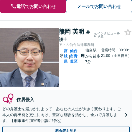
電話でお問い合わせ
メールでお問い合わせ
熊岡 英明
弁
インタビューを
見る
護士
アトム仙台法律事務所
仙台駅
営業時間：09:00~
宮
仙台
21:00（土日祝日）
城
市青
から徒歩
|
県
葉区
7分
住居侵入
どの弁護士を選ぶかによって、あなたの人生が大きく変わります。ご
本人の再出発と更生に向け、豊富な経験を活かし、全力で弁護しま
す。【刑事事件加害者弁護に特化】
料金表を見る