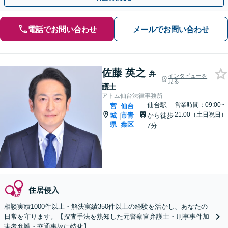
電話でお問い合わせ
メールでお問い合わせ
佐藤 英之
弁
インタビューを
見る
護士
アトム仙台法律事務所
仙台駅
営業時間：09:00~
宮
仙台
21:00（土日祝日）
城
市青
から徒歩
|
県
葉区
7分
住居侵入
相談実績1000件以上・解決実績350件以上の経験を活かし、あなたの
日常を守ります。【捜査手法を熟知した元警察官弁護士・刑事事件加
害者弁護・交通事故に特化】