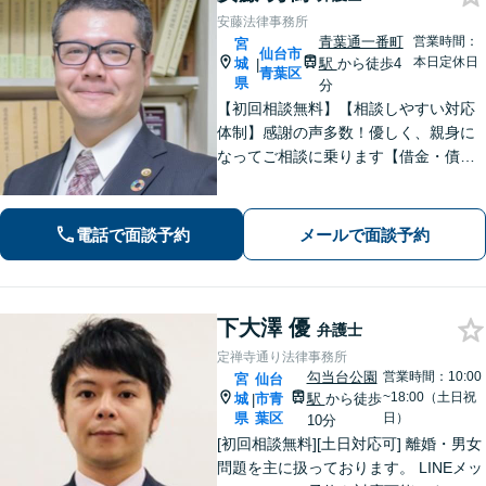
安藤法律事務所
青葉通一番町
営業時間：
宮
仙台市
本日定休日
城
駅
から徒歩4
|
青葉区
県
分
【初回相談無料】【相談しやすい対応
体制】感謝の声多数！優しく、親身に
なってご相談に乗ります【借金・債務
整理】法テラス利用可能。すぐに督促
をストップし、再スタートを切るサポ
ートを【離婚問題】男性側からの相談
電話で面談予約
メールで面談予約
実績が豊富です【青葉通一番町駅4分】
下大澤 優
弁護士
定禅寺通り法律事務所
勾当台公園
営業時間：10:00
宮
仙台
~18:00（土日祝
城
市青
駅
から徒歩
|
県
葉区
日）
10分
[初回相談無料][土日対応可] 離婚・男女
問題を主に扱っております。 LINEメッ