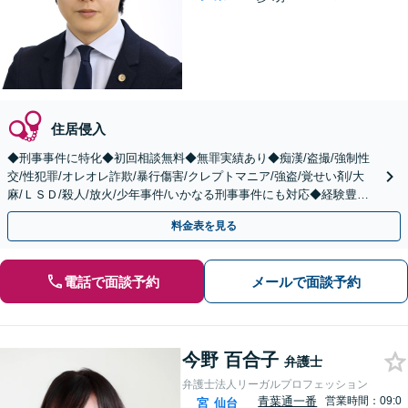
住居侵入
◆刑事事件に特化◆初回相談無料◆無罪実績あり◆痴漢/盗撮/強制性
交/性犯罪/オレオレ詐欺/暴行傷害/クレプトマニア/強盗/覚せい剤/大
麻/ＬＳＤ/殺人/放火/少年事件/いかなる刑事事件にも対応◆経験豊富
◆まずはご相談下さい。
料金表を見る
電話で面談予約
メールで面談予約
今野 百合子
弁護士
弁護士法人リーガルプロフェッション
青葉通一番
営業時間：09:0
宮
仙台