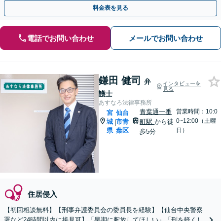
盗撮・薬物犯罪など幅広い分野に対応可能です！
料金表を見る
電話でお問い合わせ
メールでお問い合わせ
鎌田 健司
弁
インタビューを
見る
護士
あすなろ法律事務所
青葉通一番
営業時間：10:0
宮
仙台
0~12:00（土曜
城
市青
町駅
から徒
|
県
葉区
日）
歩5分
住居侵入
【初回相談無料】【刑事弁護委員会の委員長を経験】【仙台中央警察
署など24時間以内に接見可】「早期に釈放してほしい」「刑を軽くし