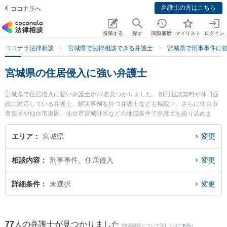
弁護士の方はこちら
ココナラへ
投稿する
探す
閲覧履歴
マイリスト
ログイン
ココナラ法律相談
宮城県で法律相談できる弁護士
宮城県で刑事事件に
宮城県の住居侵入に強い弁護士
宮城県で住居侵入に強い弁護士が77名見つかりました。初回面談無料や休日面
談に対応している弁護士、解決事例を持つ弁護士なども掲載中。さらに仙台市
青葉区や仙台市泉区、仙台市宮城野区などの地域条件で弁護士を絞り込めま
す。刑事事件に関係する加害者側や少年事件、再犯・前科あり等の細かな分野
での絞り込み検索もでき便利です。特に弁護士法人プロテクトスタンス 仙台事
エリア
宮城県
変更
務所の鎌田 祐介弁護士やアトム仙台法律事務所の熊岡 英明弁護士、アトム仙台
法律事務所の佐藤 英之弁護士のプロフィール情報や弁護士費用、強みなどが注
相談内容
刑事事件、住居侵入
変更
目されています。『宮城県で土日や夜間に発生した住居侵入のトラブルを今す
ぐに弁護士に相談したい』『住居侵入のトラブル解決の実績豊富な近くの弁護
士を検索したい』『初回相談無料で住居侵入を法律相談できる宮城県内の弁護
詳細条件
未選択
変更
士に相談予約したい』などでお困りの相談者さんにおすすめです。
77
人の弁護士が見つかりました
(検索結果について詳しくは
こちら
)