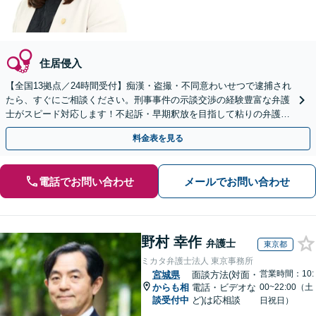
住居侵入
【全国13拠点／24時間受付】痴漢・盗撮・不同意わいせつで逮捕され
たら、すぐにご相談ください。刑事事件の示談交渉の経験豊富な弁護
士がスピード対応します！不起訴・早期釈放を目指して粘りの弁護活
動を行います。
料金表を見る
電話でお問い合わせ
メールでお問い合わせ
野村 幸作
弁護士
東京都
ミカタ弁護士法人 東京事務所
営業時間：10:
宮城県
面談方法(対面・
からも相
電話・ビデオな
00~22:00（土
談受付中
ど)は応相談
日祝日）