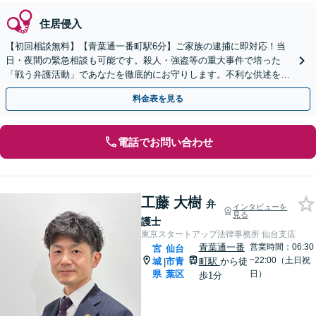
住居侵入
【初回相談無料】【青葉通一番町駅6分】ご家族の逮捕に即対応！当
日・夜間の緊急相談も可能です。殺人・強盗等の重大事件で培った
「戦う弁護活動」であなたを徹底的にお守りします。不利な供述を防
ぐ在宅事件の取調べ同行もお任せください。
料金表を見る
電話でお問い合わせ
工藤 大樹
弁
インタビューを
見る
護士
東京スタートアップ法律事務所 仙台支店
青葉通一番
営業時間：06:30
宮
仙台
~22:00（土日祝
城
市青
町駅
から徒
|
県
葉区
日）
歩1分