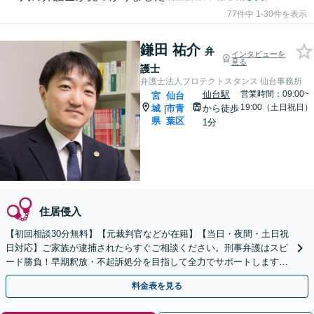
77件中 1-30件を表示
鎌田 祐介
弁
インタビューを
見る
護士
弁護士法人プロテクトスタンス 仙台事務所
仙台駅
営業時間：09:00~
宮
仙台
19:00（土日祝日）
城
市青
から徒歩
|
県
葉区
1分
住居侵入
【初回相談30分無料】【元裁判官などが在籍】【当日・夜間・土日祝
日対応】ご家族が逮捕されたらすぐご相談ください。刑事弁護はスピ
ード勝負！早期釈放・不起訴処分を目指して全力でサポートします。
【スピード対応】
料金表を見る