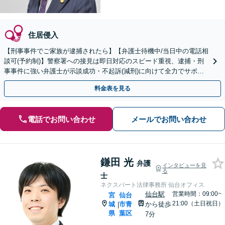
住居侵入
【刑事事件でご家族が逮捕されたら】【弁護士待機中/当日中の電話相
談可(予約制)】警察署への接見は即日対応のスピード重視、逮捕・刑
事事件に強い弁護士が示談成功・不起訴(減刑)に向けて全力でサポー
トします。【加害者側の相談専門】
料金表を見る
電話でお問い合わせ
メールでお問い合わせ
鎌田 光
弁護
インタビューを見
る
士
ネクスパート法律事務所 仙台オフィス
仙台駅
営業時間：09:00~
宮
仙台
21:00（土日祝日）
城
市青
から徒歩
|
県
葉区
7分