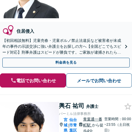
住居侵入
【初回相談無料】児童売春・児童ポルノ禁止法違反など被害者が未成
年の事件の示談交渉に強い弁護士をお探しの方へ【全国どこでもスピ
ード対応】刑事弁護はスピードが勝負です。ご家族が逮捕されたら一
刻も早くご相談ください【24時間365日相談受付】
料金表を見る
電話でお問い合わせ
メールでお問い合わせ
輿石 祐司
弁護士
パーミル法律事務所
青葉通一番
営業時間：00:00
宮
仙台
~23:55（土日祝
城
市青
町駅
から徒
|
県
葉区
日）
歩4分