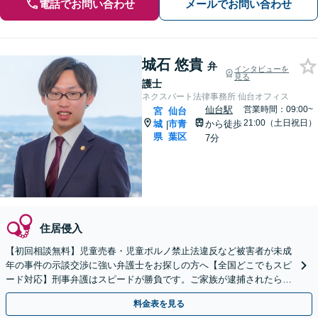
電話でお問い合わせ
メールでお問い合わせ
城石 悠貴
弁
インタビューを
見る
護士
ネクスパート法律事務所 仙台オフィス
仙台駅
営業時間：09:00~
宮
仙台
21:00（土日祝日）
城
市青
から徒歩
|
県
葉区
7分
住居侵入
【初回相談無料】児童売春・児童ポルノ禁止法違反など被害者が未成
年の事件の示談交渉に強い弁護士をお探しの方へ【全国どこでもスピ
ード対応】刑事弁護はスピードが勝負です。ご家族が逮捕されたら一
刻も早くご相談ください【24時間365日相談受付】
料金表を見る