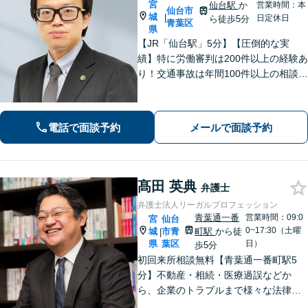
宮
仙台駅
か
営業時間：本
仙台市
城
|
日定休日
ら徒歩5分
青葉区
県
【JR「仙台駅」5分】【圧倒的な実
績】特に労働審判は200件以上の経験あ
り！交通事故は年間100件以上の相談対
応！もちろん、債権回収や企業法務ま
で全般に対応できます【社会保険労務
士資格あり】【中小企業診断士資格あ
電話で面談予約
メールで面談予約
り】【東北大学法学研究科助教も経
験】
髙田 英典
弁護士
弁護士法人リーガルプロフェッション
青葉通一番
営業時間：09:0
宮
仙台
0~17:30（土曜
城
市青
町駅
から徒
|
県
葉区
日）
歩5分
初回来所相談無料【青葉通一番町駅5
分】不動産・相続・医療過誤などか
ら、企業のトラブルまで様々な法律問
題に全力を尽くします。ご相談者様の