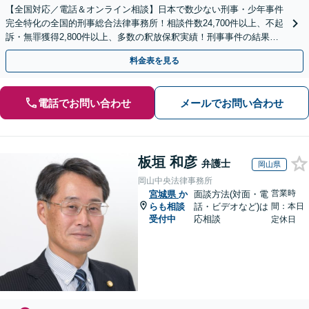
【全国対応／電話＆オンライン相談】日本で数少ない刑事・少年事件
完全特化の全国的刑事総合法律事務所！相談件数24,700件以上、不起
訴・無罪獲得2,800件以上、多数の釈放保釈実績！刑事事件の結果は
弁護士の腕次第で変わります【初回相談無料】
料金表を見る
電話でお問い合わせ
メールでお問い合わせ
板垣 和彦
弁護士
岡山県
岡山中央法律事務所
営業時
宮城県
か
面談方法(対面・電
らも相談
話・ビデオなど)は
間：本日
受付中
応相談
定休日