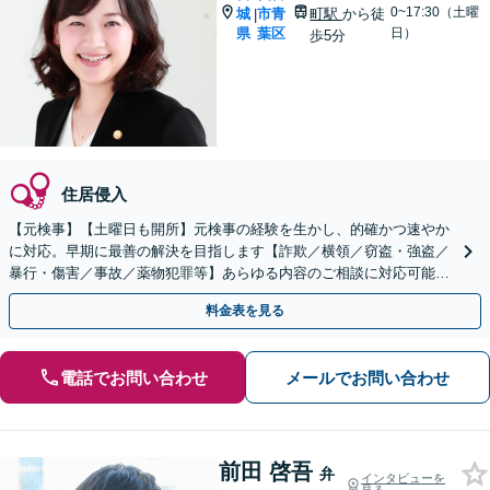
0~17:30（土曜
城
市青
町駅
から徒
|
県
葉区
日）
歩5分
住居侵入
【元検事】【土曜日も開所】元検事の経験を生かし、的確かつ速やか
に対応。早期に最善の解決を目指します【詐欺／横領／窃盗・強盗／
暴行・傷害／事故／薬物犯罪等】あらゆる内容のご相談に対応可能で
す【青葉通一番町駅徒歩5分】
料金表を見る
電話でお問い合わせ
メールでお問い合わせ
前田 啓吾
弁
インタビューを