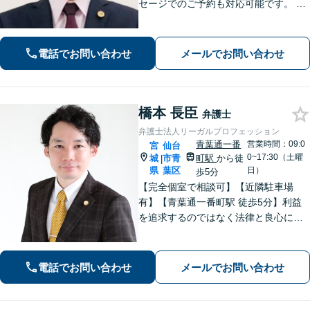
セージでのご予約も対応可能です。 LI
NEでのご予約をご希望の場合は、以下
のリンクからご登録ください。 https://l
in.ee/uFqpYWb
電話でお問い合わせ
メールでお問い合わせ
橋本 長臣
弁護士
弁護士法人リーガルプロフェッション
青葉通一番
営業時間：09:0
宮
仙台
0~17:30（土曜
城
市青
町駅
から徒
|
県
葉区
日）
歩5分
【完全個室で相談可】【近隣駐車場
有】【青葉通一番町駅 徒歩5分】利益
を追求するのではなく法律と良心に従
って紛争の解決をすることが大切だと
考えています。依頼者様の意向を丁寧
にお聞きしご要望に沿った解決をする
電話でお問い合わせ
メールでお問い合わせ
ように心がけています。お気軽にご相
談ください。