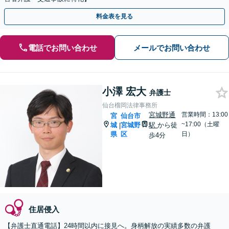
料金表を見る
電話でお問い合わせ
メールでお問い合わせ
小澤 宏大
弁護士
仙台榴岡法律事務所
宮城野通
営業時間：13:00
宮
仙台市
~17:00（土曜
城
宮城野
駅
から徒
|
県
区
日）
歩4分
住居侵入
【弁護士直通電話】24時間以内に接見へ。身柄解放の実績多数の弁護