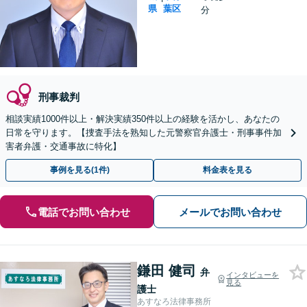
県
葉区
分
刑事裁判
相談実績1000件以上・解決実績350件以上の経験を活かし、あなたの
日常を守ります。【捜査手法を熟知した元警察官弁護士・刑事事件加
害者弁護・交通事故に特化】
事例を見る(1件)
料金表を見る
電話でお問い合わせ
メールでお問い合わせ
鎌田 健司
弁
インタビューを
見る
護士
あすなろ法律事務所