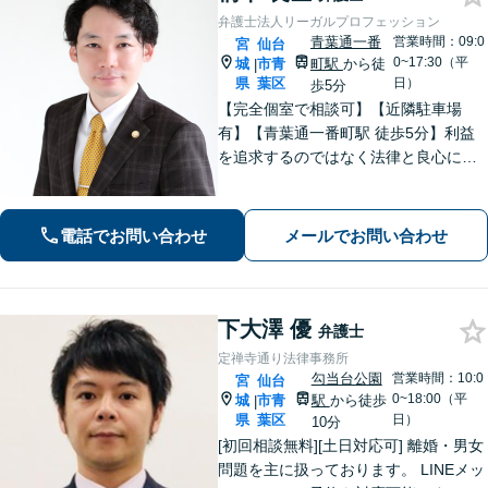
弁護士法人リーガルプロフェッション
青葉通一番
営業時間：09:0
宮
仙台
0~17:30（平
城
市青
町駅
から徒
|
県
葉区
日）
歩5分
【完全個室で相談可】【近隣駐車場
有】【青葉通一番町駅 徒歩5分】利益
を追求するのではなく法律と良心に従
って紛争の解決をすることが大切だと
考えています。依頼者様の意向を丁寧
にお聞きしご要望に沿った解決をする
電話でお問い合わせ
メールでお問い合わせ
ように心がけています。お気軽にご相
談ください。
下大澤 優
弁護士
定禅寺通り法律事務所
勾当台公園
営業時間：10:0
宮
仙台
0~18:00（平
城
市青
駅
から徒歩
|
県
葉区
日）
10分
[初回相談無料][土日対応可] 離婚・男女
問題を主に扱っております。 LINEメッ