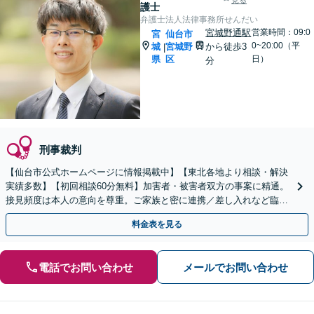
見る
護士
弁護士法人法律事務所せんだい
宮城野通駅
営業時間：09:0
宮
仙台市
0~20:00（平
城
宮城野
から徒歩3
|
県
区
日）
分
刑事裁判
【仙台市公式ホームページに情報掲載中】【東北各地より相談・解決
実績多数】【初回相談60分無料】加害者・被害者双方の事案に精通。
接見頻度は本人の意向を尊重。ご家族と密に連携／差し入れなど臨機
応変に対応。
料金表を見る
電話でお問い合わせ
メールでお問い合わせ