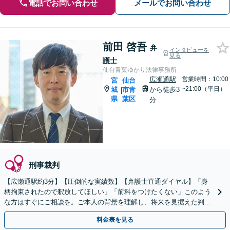
電話でお問い合わせ
メールでお問い合わせ
前田 啓吾
弁
インタビューを
見る
護士
仙台青葉ゆかり法律事務所
広瀬通駅
営業時間：10:00
宮
仙台
~21:00（平日）
城
市青
から徒歩3
|
県
葉区
分
刑事裁判
【広瀬通駅約3分】【圧倒的な実績数】【弁護士直通ダイヤル】「身
柄拘束されたので釈放してほしい」「前科をつけたくない」このよう
な方はすぐにご相談を。ご本人の背景を理解し、将来を見据えた判決
獲得・更正をサポートいたします。【初回60分無料相談】
料金表を見る