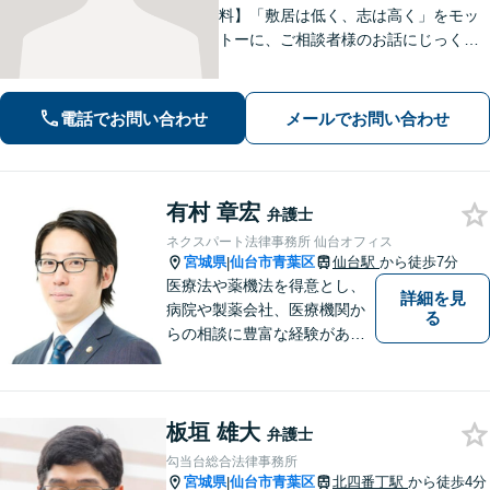
料】「敷居は低く、志は高く」をモッ
トーに、ご相談者様のお話にじっくり
耳を傾けます！豊富な実績と専門知識
を武器に、不安を「その先の安心」へ
と変え、未来を見据えて全力で伴走い
電話でお問い合わせ
メールでお問い合わせ
たします。【電話・メール・WEB相談
可】
有村 章宏
弁護士
ネクスパート法律事務所 仙台オフィス
宮城県
仙台市青葉区
仙台駅
から徒歩7分
|
医療法や薬機法を得意とし、
詳細を見
病院や製薬会社、医療機関か
る
らの相談に豊富な経験があり
ます。【初回相談無料】ご依
頼者様の声に真摯に耳を傾
け、「法律の能力」「コミュ
板垣 雄大
ニケーション力」「リサーチ
弁護士
力」をフルに用いて、真の救
勾当台総合法律事務所
済を目指します。【分割払い
宮城県
仙台市青葉区
北四番丁駅
から徒歩4分
|