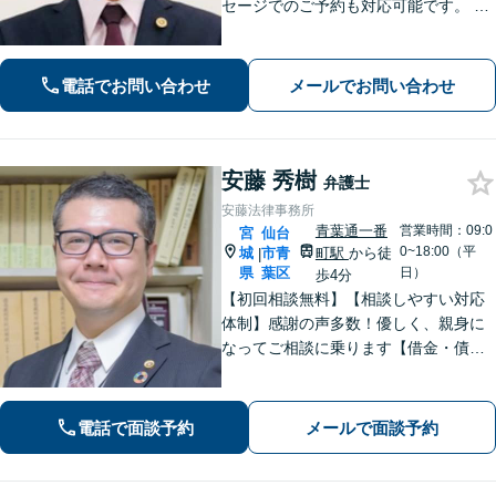
セージでのご予約も対応可能です。 LI
NEでのご予約をご希望の場合は、以下
のリンクからご登録ください。 https://l
in.ee/uFqpYWb
電話でお問い合わせ
メールでお問い合わせ
安藤 秀樹
弁護士
安藤法律事務所
青葉通一番
営業時間：09:0
宮
仙台
0~18:00（平
城
市青
町駅
から徒
|
県
葉区
日）
歩4分
【初回相談無料】【相談しやすい対応
体制】感謝の声多数！優しく、親身に
なってご相談に乗ります【借金・債務
整理】法テラス利用可能。すぐに督促
をストップし、再スタートを切るサポ
ートを【離婚問題】男性側からの相談
電話で面談予約
メールで面談予約
実績が豊富です【青葉通一番町駅4分】