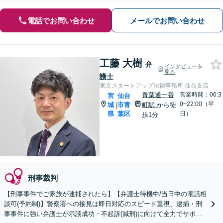
電話でお問い合わせ
メールでお問い合わせ
工藤 大樹
弁
インタビューを
見る
護士
東京スタートアップ法律事務所 仙台支店
青葉通一番
営業時間：06:3
宮
仙台
0~22:00（平
城
市青
町駅
から徒
|
県
葉区
日）
歩1分
刑事裁判
【刑事事件でご家族が逮捕されたら】【弁護士待機中/当日中の電話相
談可(予約制)】警察署への接見は即日対応のスピード重視、逮捕・刑
事事件に強い弁護士が示談成功・不起訴(減刑)に向けて全力でサポー