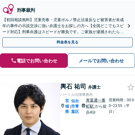
刑事裁判
【初回相談無料】児童売春・児童ポルノ禁止法違反など被害者が未成
年の事件の示談交渉に強い弁護士をお探しの方へ【全国どこでもスピ
ード対応】刑事弁護はスピードが勝負です。ご家族が逮捕されたら一
刻も早くご相談ください【24時間365日相談受付】
料金表を見る
電話でお問い合わせ
メールでお問い合わせ
輿石 祐司
弁護士
パーミル法律事務所
青葉通一番
営業時間：00:0
宮
仙台
0~23:55（平
城
市青
町駅
から徒
|
県
葉区
日）
歩4分