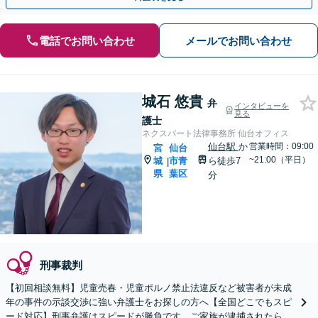
電話でお問い合わせ
メールでお問い合わせ
城石 悠貴
弁
インタビューを
見る
護士
ネクスパート法律事務所 仙台オフィス
仙台駅
か
営業時間：09:00
宮
仙台
~21:00（平日）
城
市青
ら徒歩7
|
県
葉区
分
刑事裁判
【初回相談無料】児童売春・児童ポルノ禁止法違反など被害者が未成
年の事件の示談交渉に強い弁護士をお探しの方へ【全国どこでもスピ
ード対応】刑事弁護はスピードが勝負です。ご家族が逮捕されたら一