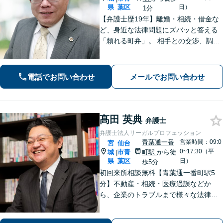
県
葉区
日）
1分
【弁護士歴19年】離婚・相続・借金な
ど、身近な法律問題にズバッと答える
「頼れる町弁」。 相手との交渉、調
停、裁判、各種手続まで、必要に応じ
て安心してお任せいただけます。 【相
談料30分1,100円】【大町西公園駅1
電話でお問い合わせ
メールでお問い合わせ
分】【夜間・休日対応可能】
髙田 英典
弁護士
弁護士法人リーガルプロフェッション
青葉通一番
営業時間：09:0
宮
仙台
0~17:30（平
城
市青
町駅
から徒
|
県
葉区
日）
歩5分
初回来所相談無料【青葉通一番町駅5
分】不動産・相続・医療過誤などか
ら、企業のトラブルまで様々な法律問
題に全力を尽くします。ご相談者様の
お話をお聞きし、最善の解決策へと導