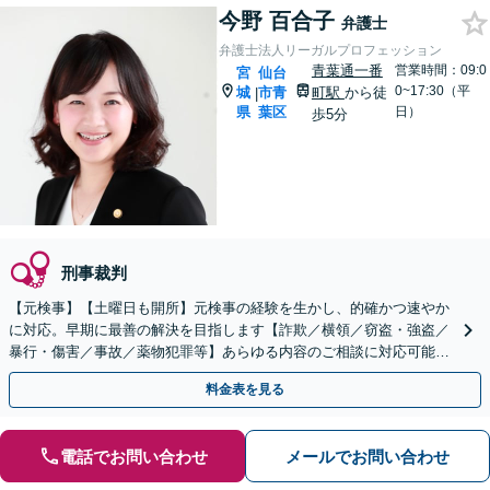
今野 百合子
弁護士
弁護士法人リーガルプロフェッション
青葉通一番
営業時間：09:0
宮
仙台
0~17:30（平
城
市青
町駅
から徒
|
県
葉区
日）
歩5分
刑事裁判
【元検事】【土曜日も開所】元検事の経験を生かし、的確かつ速やか
に対応。早期に最善の解決を目指します【詐欺／横領／窃盗・強盗／
暴行・傷害／事故／薬物犯罪等】あらゆる内容のご相談に対応可能で
す【青葉通一番町駅徒歩5分】
料金表を見る
電話でお問い合わせ
メールでお問い合わせ