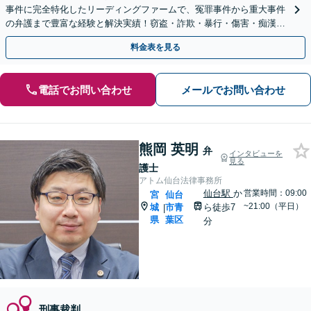
事件に完全特化したリーディングファームで、冤罪事件から重大事件
の弁護まで豊富な経験と解決実績！窃盗・詐欺・暴行・傷害・痴漢・
盗撮・薬物犯罪など幅広い分野に対応可能です！
料金表を見る
電話でお問い合わせ
メールでお問い合わせ
熊岡 英明
弁
インタビューを
見る
護士
アトム仙台法律事務所
仙台駅
か
営業時間：09:00
宮
仙台
~21:00（平日）
城
市青
ら徒歩7
|
県
葉区
分
刑事裁判