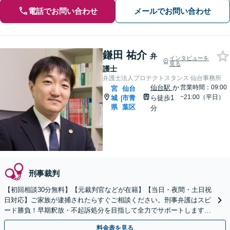
電話でお問い合わせ
メールでお問い合わせ
鎌田 祐介
弁
インタビューを
見る
護士
弁護士法人プロテクトスタンス 仙台事務所
仙台駅
か
営業時間：09:00
宮
仙台
~21:00（平日）
城
市青
ら徒歩1
|
県
葉区
分
刑事裁判
【初回相談30分無料】【元裁判官などが在籍】【当日・夜間・土日祝
日対応】ご家族が逮捕されたらすぐご相談ください。刑事弁護はスピ
ード勝負！早期釈放・不起訴処分を目指して全力でサポートします。
【スピード対応】
料金表を見る