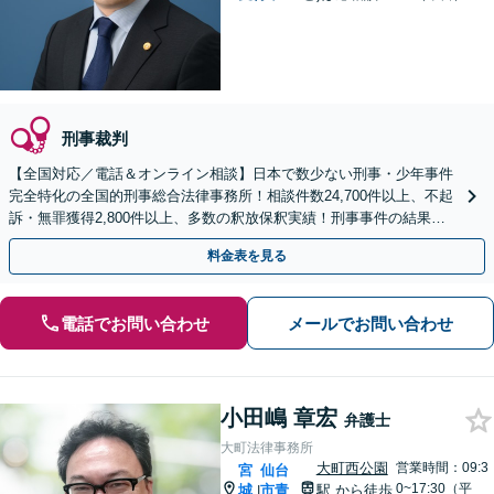
刑事裁判
【全国対応／電話＆オンライン相談】日本で数少ない刑事・少年事件
完全特化の全国的刑事総合法律事務所！相談件数24,700件以上、不起
訴・無罪獲得2,800件以上、多数の釈放保釈実績！刑事事件の結果は
弁護士の腕次第で変わります【初回相談無料】
料金表を見る
電話でお問い合わせ
メールでお問い合わせ
小田嶋 章宏
弁護士
大町法律事務所
大町西公園
営業時間：09:3
宮
仙台
0~17:30（平
城
市青
駅
から徒歩
|