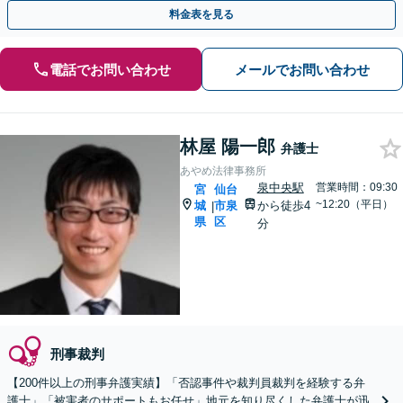
トします。【加害者側の相談専門】
料金表を見る
電話でお問い合わせ
メールでお問い合わせ
林屋 陽一郎
弁護士
あやめ法律事務所
泉中央駅
営業時間：09:30
宮
仙台
~12:20（平日）
城
市泉
から徒歩4
|
県
区
分
刑事裁判
【200件以上の刑事弁護実績】「否認事件や裁判員裁判を経験する弁
護士」「被害者のサポートもお任せ」地元を知り尽くした弁護士が迅