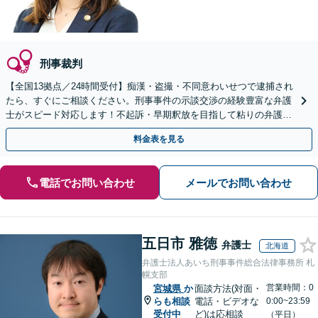
刑事裁判
【全国13拠点／24時間受付】痴漢・盗撮・不同意わいせつで逮捕され
たら、すぐにご相談ください。刑事事件の示談交渉の経験豊富な弁護
士がスピード対応します！不起訴・早期釈放を目指して粘りの弁護活
動を行います。
料金表を見る
電話でお問い合わせ
メールでお問い合わせ
五日市 雅徳
弁護士
北海道
弁護士法人あいち刑事事件総合法律事務所 札
幌支部
営業時間：0
宮城県
か
面談方法(対面・
らも相談
電話・ビデオな
0:00~23:59
受付中
ど)は応相談
（平日）