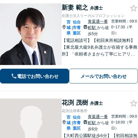
新妻 範之
弁護士
弁護士法人リーガルプロフェッション
青葉通一番
営業時間：09:0
宮
仙台
0~17:30（平
城
市青
町駅
から徒
|
県
葉区
日）
歩5分
【電話相談可】【初回来所相談無料】
【東北最大級9名弁護士が在籍する事務
所】「依頼者さまから丁寧にヒアリン
グし、最適な離婚を提案」「不倫慰謝
料／請求する側・された側どちらも
可」多角的な視点で労働問題をサポー
電話でお問い合わせ
メールでお問い合わせ
ト【休日夜間相談可】【完全個室対
応】
花渕 茂樹
弁護士
花渕法律事務所
青葉通一番
営業時間：09:0
宮
仙台
0~18:00（平
城
市青
町駅
から徒
|
県
葉区
日）
歩6分
【大町西公園駅徒歩6分】【初回相談無