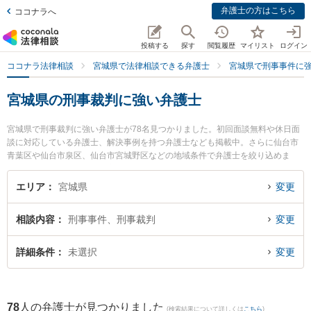
弁護士の方はこちら
ココナラへ
投稿する
探す
閲覧履歴
マイリスト
ログイン
ココナラ法律相談
宮城県で法律相談できる弁護士
宮城県で刑事事件に
宮城県の刑事裁判に強い弁護士
宮城県で刑事裁判に強い弁護士が78名見つかりました。初回面談無料や休日面
談に対応している弁護士、解決事例を持つ弁護士なども掲載中。さらに仙台市
青葉区や仙台市泉区、仙台市宮城野区などの地域条件で弁護士を絞り込めま
す。刑事事件に関係する加害者側や少年犯罪、再犯・前科あり等の細かな分野
での絞り込み検索もでき便利です。特に仙台榴岡法律事務所の小澤 宏大弁護士
エリア
宮城県
変更
や弁護士法人プロテクトスタンス 仙台事務所の鎌田 祐介弁護士、ネクスパート
法律事務所 仙台オフィスの城石 悠貴弁護士のプロフィール情報や弁護士費用、
相談内容
刑事事件、刑事裁判
変更
強みなどが注目されています。『宮城県で土日や夜間に発生した刑事裁判のト
ラブルを今すぐに弁護士に相談したい』『刑事裁判のトラブル解決の実績豊富
な近くの弁護士を検索したい』『初回相談無料で刑事裁判を法律相談できる宮
詳細条件
未選択
変更
城県内の弁護士に相談予約したい』などでお困りの相談者さんにおすすめで
す。
78
人の弁護士が見つかりました
(検索結果について詳しくは
こちら
)