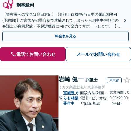
刑事裁判
【警察署への接見は即日対応】【弁護士待機中/当日中の電話相談可
(予約制)】ご家族が犯罪容疑で逮捕されてしまったら刑事事件担当の
弁護士が身柄釈放・不起訴獲得に向けて全力でサポートします。【毎
月100名以上の相談実績】【全国対応】
料金表を見る
電話でお問い合わせ
メールでお問い合わせ
岩崎 健一
弁護士
東京都
ミカタ弁護士法人 東京事務所
営業時間：0
宮城県
か
面談方法(対面・
らも相談
電話・ビデオな
9:00~21:00
受付中
ど)は応相談
（平日）