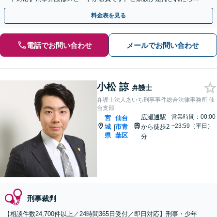
刻も早くご相談ください【24時間365日相談受付】
料金表を見る
電話でお問い合わせ
メールでお問い合わせ
小松 諒
弁護士
弁護士法人あいち刑事事件総合法律事務所 仙
台支部
広瀬通駅
営業時間：00:00
宮
仙台
~23:59（平日）
城
市青
から徒歩2
|
県
葉区
分
刑事裁判
【相談件数24,700件以上／24時間365日受付／即日対応】刑事・少年