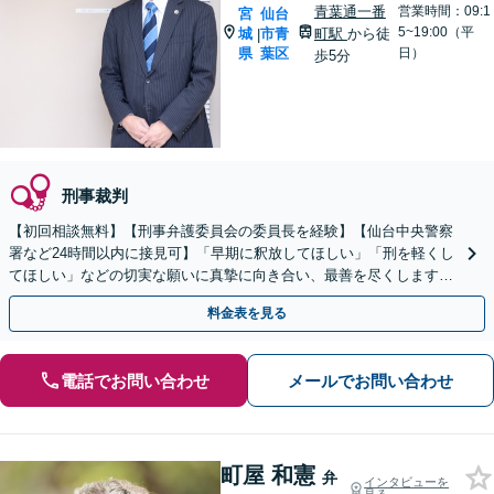
青葉通一番
営業時間：09:1
宮
仙台
5~19:00（平
城
市青
町駅
から徒
|
県
葉区
日）
歩5分
刑事裁判
【初回相談無料】【刑事弁護委員会の委員長を経験】【仙台中央警察
署など24時間以内に接見可】「早期に釈放してほしい」「刑を軽くし
てほしい」などの切実な願いに真摯に向き合い、最善を尽くします
「早期の身柄解放に強み／保釈請求の成功実績多数」
料金表を見る
電話でお問い合わせ
メールでお問い合わせ
町屋 和憲
弁
インタビューを