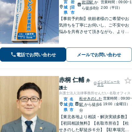
宮
岩
岩沼駅
か
営業時間：09:00~1
城
沼
|
2:00（平日）
ら徒歩8分
県
市
【事前予約制】依頼者様のご希望やお
気持ちを丁寧にお伺いし、ご不安やお
悩みを共有させて頂きながら、より良
い将来に進むための最適な解決を目指
します。【完全個室対応】【子連れ相
談可】【駐車場完備】
電話でお問い合わせ
メールでお問い合わせ
赤桐 仁輔
弁
インタビューを
見る
護士
弁護士法人法律事務所せんだい 名取オフィス
杜せきのした
営業時間：09:00~
宮
名
19:00（金曜日）
城
取
駅
から徒歩6
|
県
市
分
【東北各地より相談・解決実績多数】
【初回相談無料】【名取市所在】【杜
せきのした駅徒歩６分】【駐車場完