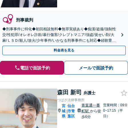
刑事裁判
◆刑事事件に特化◆初回相談無料◆無罪実績あり◆痴漢/盗撮/強制性
交/性犯罪/オレオレ詐欺/暴行傷害/クレプトマニア/強盗/覚せい剤/大
麻/ＬＳＤ/殺人/放火/少年事件/いかなる刑事事件にも対応◆経験豊富
◆まずはご相談下さい。
料金表を見る
電話で面談予約
メールで面談予約
森田 新司
弁護士
つばさ法律事務所
青葉通一番
営業時間：09:0
宮
仙台
0~17:15（平
城
市青
町駅
から徒
|
県
葉区
日）
歩6分