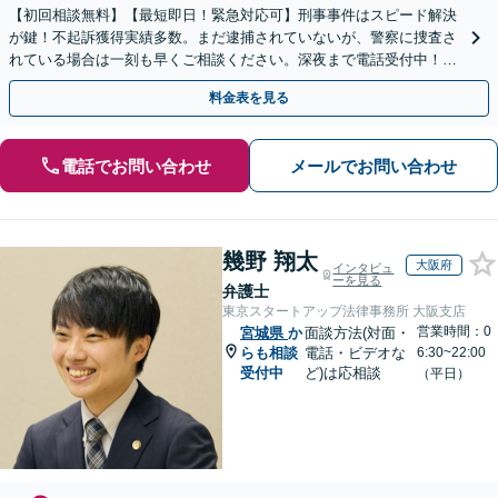
【初回相談無料】【最短即日！緊急対応可】刑事事件はスピード解決
が鍵！不起訴獲得実績多数。まだ逮捕されていないが、警察に捜査さ
れている場合は一刻も早くご相談ください。深夜まで電話受付中！痴
漢／盗撮／のぞき／その他性犯罪など
料金表を見る
電話でお問い合わせ
メールでお問い合わせ
幾野 翔太
大阪府
インタビュ
ーを見る
弁護士
東京スタートアップ法律事務所 大阪支店
営業時間：0
宮城県
か
面談方法(対面・
らも相談
電話・ビデオな
6:30~22:00
受付中
ど)は応相談
（平日）