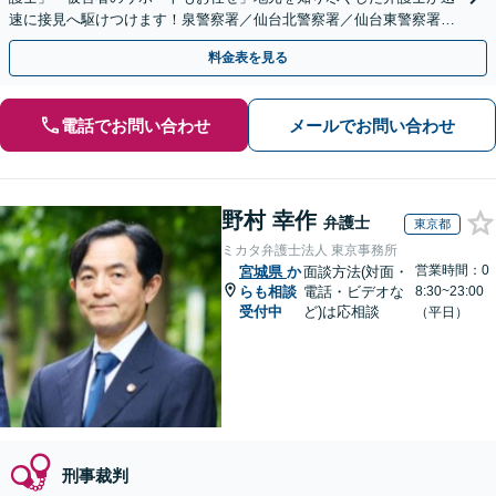
速に接見へ駆けつけます！泉警察署／仙台北警察署／仙台東警察署／
仙台南警察署／仙台中央警察署／若林警察署など
料金表を見る
電話でお問い合わせ
メールでお問い合わせ
野村 幸作
弁護士
東京都
ミカタ弁護士法人 東京事務所
営業時間：0
宮城県
か
面談方法(対面・
らも相談
電話・ビデオな
8:30~23:00
受付中
ど)は応相談
（平日）
刑事裁判