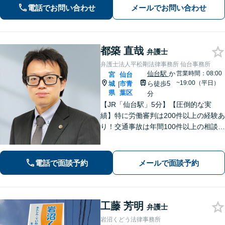
くことを最も重視しています。お困り
電話でお問い合わせ
メールでお問い合わせ
の方はご相談ください。9名の弁護士が
在籍
都築 直哉
弁護士
弁護士法人平松剛法律事務所 仙台事務所
仙台駅
か
営業時間：08:00
宮
仙台
~19:00（平日）
城
市青
ら徒歩5
|
県
葉区
分
【JR「仙台駅」5分】【圧倒的な実
績】特に労働審判は200件以上の経験あ
り！交通事故は年間100件以上の相談対
応！もちろん、債権回収や企業法務ま
で全般に対応できます【社会保険労務
士資格あり】【中小企業診断士資格あ
電話で面談予約
メールで面談予約
り】【東北大学法学研究科助教も経
験】
工藤 芳明
弁護士
岩沼くどう法律事務所