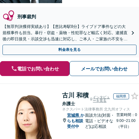
刑事裁判
【無罪判決獲得実績あり】【恵比寿駅8分】ライブドア事件などの大
規模事件も担当。暴行・窃盗・薬物・性犯罪など幅広く対応。逮捕直
後の即日接見・示談交渉も迅速に対応し、ご本人・ご家族の不安を最
小限に抑えます。【初回相談可能】【WEB面談可能】
料金表を見る
電話でお問い合わせ
メールでお問い合わせ
古川 和積
福岡県
インタビュ
ーを見る
弁護士
ネクスパート法律事務所 北九州オフィス
営業時間：0
宮城県
か
面談方法(対面・
らも相談
電話・ビデオな
9:00~21:00
受付中
ど)は応相談
（平日）