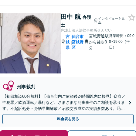
田中 航
弁護
インタビューを見
る
士
弁護士法人法律事務所せんだい
宮城野通駅
営業時間：09:0
宮
仙台市
0~19:00（平
城
宮城野
から徒歩3
|
県
区
日）
分
刑事裁判
【初回相談60分無料】【仙台市内ご依頼後24時間以内に接見】窃盗／
性犯罪／飲酒運転／暴行など、さまざまな刑事事件のご相談を承りま
す。不起訴処分・身柄早期解放／示談交渉成立の実績多数あり。迅速
かつ的確に弁護活動を開始します【休日・夜間対応可】
料金表を見る