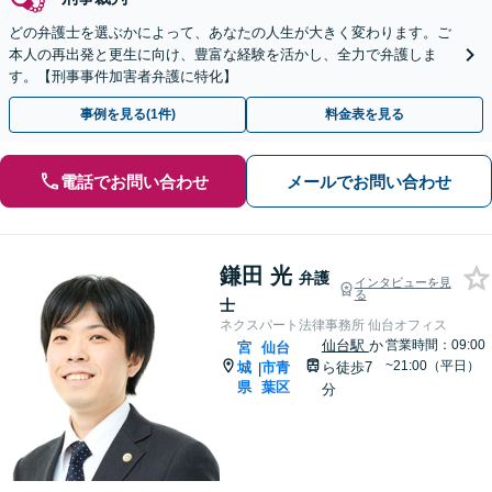
どの弁護士を選ぶかによって、あなたの人生が大きく変わります。ご
本人の再出発と更生に向け、豊富な経験を活かし、全力で弁護しま
す。【刑事事件加害者弁護に特化】
事例を見る(1件)
料金表を見る
電話でお問い合わせ
メールでお問い合わせ
鎌田 光
弁護
インタビューを見
る
士
ネクスパート法律事務所 仙台オフィス
仙台駅
か
営業時間：09:00
宮
仙台
~21:00（平日）
城
市青
ら徒歩7
|
県
葉区
分