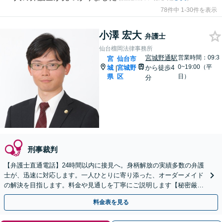
78件中 1-30件を表示
小澤 宏大
弁護士
仙台榴岡法律事務所
宮城野通駅
営業時間：09:3
宮
仙台市
0~19:00（平
城
宮城野
から徒歩4
|
県
区
日）
分
刑事裁判
【弁護士直通電話】24時間以内に接見へ。身柄解放の実績多数の弁護
士が、迅速に対応します。一人ひとりに寄り添った、オーダーメイド
の解決を目指します。料金や見通しを丁寧にご説明します【秘密厳
守】【夜間・休日相談可】
料金表を見る