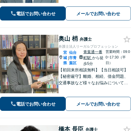
備】法律問題を抱える方々の不安を一
日でも早く取り除き、穏やかな日常を
電話でお問い合わせ
メールでお問い合わせ
取り戻せるよう尽力いたします。【完
全個室・防音】【プライバシー配慮】
奥山 梢
弁護士
弁護士法人リーガルプロフェッション
青葉通一番
営業時間：09:0
宮
仙台
0~17:30（平
城
市青
町駅
から徒
|
県
葉区
日）
歩5分
【初回来所相談無料】【当日相談可】
【秘密厳守】離婚、相続、借金問題、
交通事故など様々なお悩みについて、
誠実にお話しをうかがいスピーディー
な問題解決を目指します。まずはお気
軽にご相談下さい。
電話でお問い合わせ
メールでお問い合わせ
橋本 長臣
弁護士