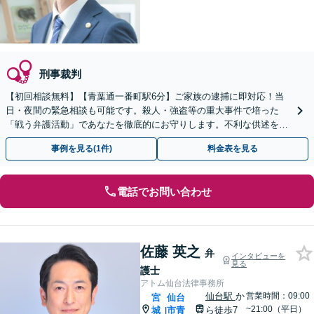
刑事裁判
【初回相談無料】【青葉通一番町駅6分】ご家族の逮捕に即対応！当
日・夜間の緊急相談も可能です。殺人・強盗等の重大事件で培った
「戦う弁護活動」であなたを徹底的にお守りします。不利な供述を防
ぐ在宅事件の取調べ同行もお任せください。
事例を見る(1件)
料金表を見る
電話でお問い合わせ
佐藤 英之
弁
インタビューを
見る
護士
アトム仙台法律事務所
仙台駅
か
営業時間：09:00
宮
仙台
~21:00（平日）
城
市青
ら徒歩7
|