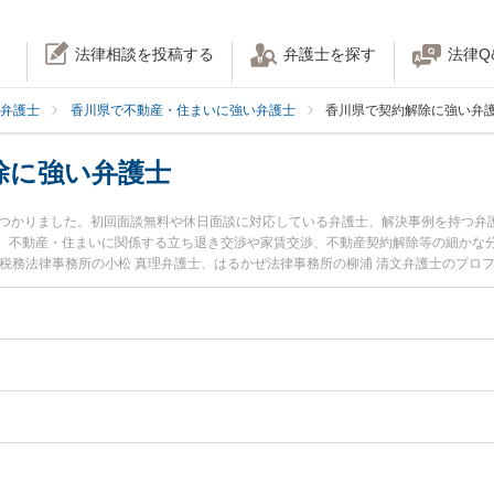
法律相談を投稿する
弁護士を探す
法律Q
弁護士
香川県で不動産・住まいに強い弁護士
香川県で契約解除に強い弁
除に強い弁護士
見つかりました。初回面談無料や休日面談に対応している弁護士、解決事例を持つ弁
。不動産・住まいに関係する立ち退き交渉や家賃交渉、不動産契約解除等の細かな
ト税務法律事務所の小松 真理弁護士、はるかぜ法律事務所の柳浦 清文弁護士のプロ
動産契約解除のトラブルを今すぐに弁護士に相談したい』『不動産契約解除のトラ
談できる香川県内の弁護士に相談予約したい』などでお困りの相談者さんにおすす