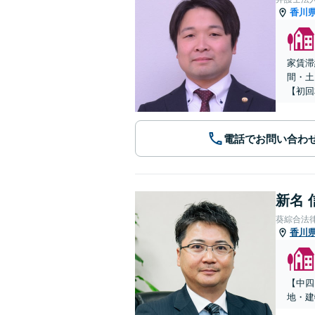
香川
家賃滞
間・土
【初回
電話でお問い合わ
新名 
葵綜合法
香川
【中四
地・建