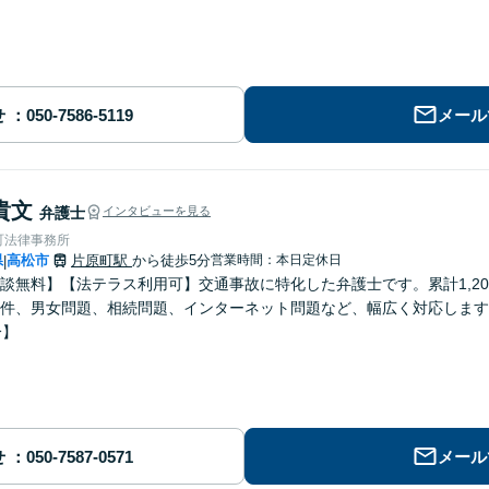
せ
メール
貴文
弁護士
インタビューを見る
町法律事務所
県
高松市
片原町駅
から徒歩5分
営業時間：本日定休日
|
談無料】【法テラス利用可】交通事故に特化した弁護士です。累計1,2
件、男女問題、相続問題、インターネット問題など、幅広く対応します
分】
せ
メール