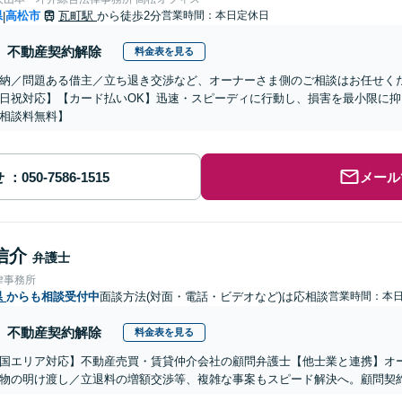
県
高松市
瓦町駅
から徒歩2分
営業時間：本日定休日
|
不動産契約解除
料金表を見る
納／問題ある借主／立ち退き交渉など、オーナーさま側のご相談はお任せく
日祝対応】【カード払いOK】迅速・スピーディに行動し、損害を最小限に
相談料無料】
せ
メール
信介
弁護士
律事務所
県
からも相談受付中
面談方法(対面・電話・ビデオなど)は応相談
営業時間：本
不動産契約解除
料金表を見る
国エリア対応】不動産売買・賃貸仲介会社の顧問弁護士【他士業と連携】オ
物の明け渡し／立退料の増額交渉等、複雑な事案もスピード解決へ。顧問契