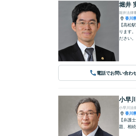
堀井 
堀井法律
香川
【高松駅
ります。
ださい。
電話でお問い合わ
小早川
小早川法
香川
【弁護士
題、相続