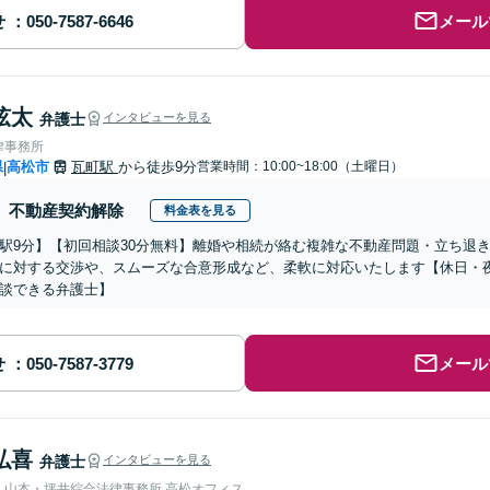
せ
メール
弦太
弁護士
インタビューを見る
律事務所
県
高松市
瓦町駅
から徒歩9分
営業時間：10:00~18:00（土曜日）
|
不動産契約解除
料金表を見る
駅9分】【初回相談30分無料】離婚や相続が絡む複雑な不動産問題・立ち退
に対する交渉や、スムーズな合意形成など、柔軟に対応いたします【休日・
談できる弁護士】
せ
メール
弘喜
弁護士
インタビューを見る
弁護士法人山本・坪井綜合法律事務所 高松オフィス