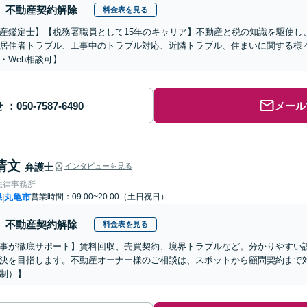
不動産契約解除
料金表を見る
産鑑定士】【税務署職員として15年のキャリア】不動産と税の知識を駆使し
居住者トラブル、工事中のトラブル対応、近隣トラブル、住まいに関する様
・Web相談可】
せ
メール
清文
弁護士
インタビューを見る
法律事務所
県
丸亀市
営業時間：09:00~20:00（土日祝日）
|
不動産契約解除
料金表を見る
事が徹底サポート】賃料回収、売買契約、境界トラブルなど。分かりやすい
決を目指します。不動産オーナー様のご相談は、スポットから顧問契約まで
制）】