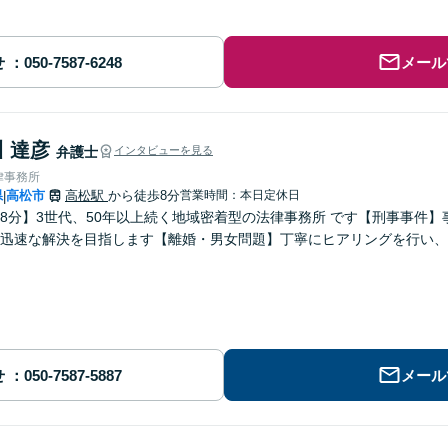
せ
メール
 達彦
弁護士
インタビューを見る
律事務所
県
高松市
高松駅
から徒歩8分
営業時間：本日定休日
|
8分】3世代、50年以上続く地域密着型の法律事務所 です【刑事事件
迅速な解決を目指します【離婚・男女問題】丁寧にヒアリングを行い、
せ
メール