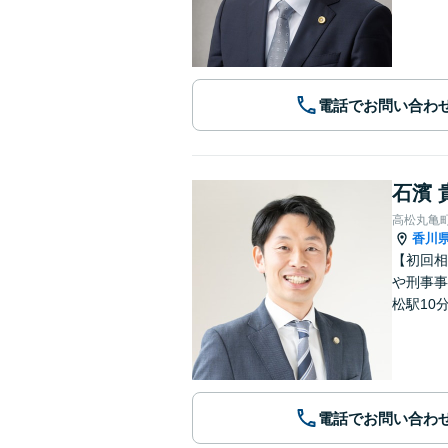
電話でお問い合わ
石濱 
高松丸亀
香川
【初回相
や刑事事
松駅10
電話でお問い合わ