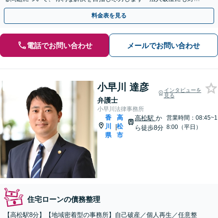
応！」【夜間・休日面談可】【完全個室】【片原町駅5分】
料金表を見る
電話でお問い合わせ
メールでお問い合わせ
小早川 達彦
インタビューを
見る
弁護士
小早川法律事務所
香
高
高松駅
か
営業時間：08:45~1
川
松
|
8:00（平日）
ら徒歩8分
県
市
住宅ローンの債務整理
【高松駅8分】【地域密着型の事務所】自己破産／個人再生／任意整