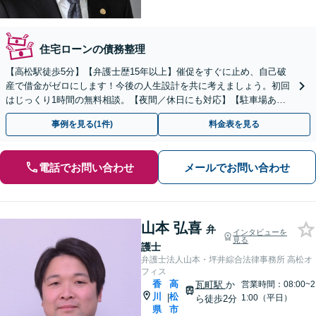
住宅ローンの債務整理
【高松駅徒歩5分】【弁護士歴15年以上】催促をすぐに止め、自己破
産で借金がゼロにします！今後の人生設計を共に考えましょう。初回
はじっくり1時間の無料相談。【夜間／休日にも対応】【駐車場あ
り】ご自宅を残したいというご希望にも対応します。
事例を見る(1件)
料金表を見る
電話でお問い合わせ
メールでお問い合わせ
山本 弘喜
弁
インタビューを
見る
護士
弁護士法人山本・坪井綜合法律事務所 高松オ
フィス
香
高
瓦町駅
か
営業時間：08:00~2
川
松
|
1:00（平日）
ら徒歩2分
県
市