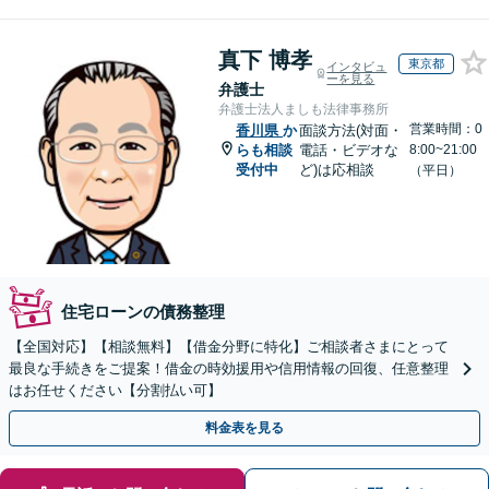
真下 博孝
東京都
インタビュ
ーを見る
弁護士
弁護士法人ましも法律事務所
営業時間：0
香川県
か
面談方法(対面・
らも相談
電話・ビデオな
8:00~21:00
受付中
ど)は応相談
（平日）
住宅ローンの債務整理
【全国対応】【相談無料】【借金分野に特化】ご相談者さまにとって
最良な手続きをご提案！借金の時効援用や信用情報の回復、任意整理
はお任せください【分割払い可】
料金表を見る