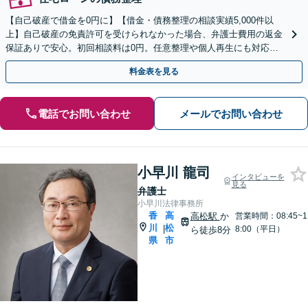
【自己破産で借金を0円に】【借金・債務整理の相談実績5,000件以
上】自己破産の免責許可を受けられなかった場合、弁護士費用の返金
保証ありで安心。初回相談料は0円。任意整理や個人再生にも対応
【土日祝日・夜間も相談受付】【費用の分割払い可】
料金表を見る
電話でお問い合わせ
メールでお問い合わせ
小早川 龍司
インタビューを
見る
弁護士
小早川法律事務所
香
高
高松駅
か
営業時間：08:45~1
川
松
|
8:00（平日）
ら徒歩8分
県
市