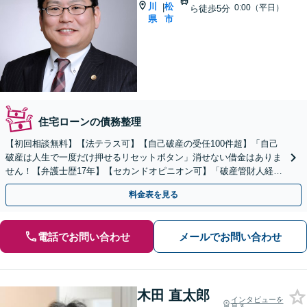
川
松
|
0:00（平日）
ら徒歩5分
県
市
住宅ローンの債務整理
【初回相談無料】【法テラス可】【自己破産の受任100件超】「自己
破産は人生で一度だけ押せるリセットボタン」消せない借金はありま
せん！【弁護士歴17年】【セカンドオピニオン可】「破産管財人経験
あり」「ギャンブル依存の債務整理に精通」
料金表を見る
電話でお問い合わせ
メールでお問い合わせ
木田 直太郎
インタビューを