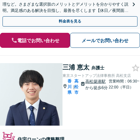
理など。さまざまな選択肢のメリットとデメリットを分かりやすく説
明。満足感のある解決を目指し、最善を尽くします【休日／夜間面談
OK（要予約）】
料金表を見る
電話でお問い合わせ
メールでお問い合わせ
三浦 恵太
弁護士
東京スタートアップ法律事務所 高松支店
香
高
高松築港駅
営業時間：06:30~
川
松
|
22:00（平日）
から徒歩6分
県
市
住宅ローンの債務整理