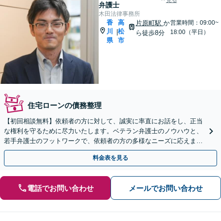
見る
弁護士
木田法律事務所
香
高
片原町駅
か
営業時間：09:00~
川
松
|
18:00（平日）
ら徒歩8分
県
市
住宅ローンの債務整理
【初回相談無料】依頼者の方に対して、誠実に率直にお話をし、正当
な権利を守るために尽力いたします。ベテラン弁護士のノウハウと、
若手弁護士のフットワークで、依頼者の方の多様なニーズに応えま
す。
料金表を見る
電話でお問い合わせ
メールでお問い合わせ