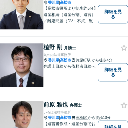
香川県
高松市
|
【高松市役所より徒歩約5分】
詳細を見
遺産相続（遺産分割、遺言）
る
／離婚問題（DV・不貞、慰謝
料、財産分与）／不動産／刑
事弁護など取扱い。満足度の
高いリーガルサービスをご提
供します。
植野 剛
弁護士
丸の内法律事務所
香川県
高松市
片原町駅
から徒歩4分
|
弁護士目線から依頼者目線へ
詳細を見
る
前原 雅也
弁護士
いろは法律事務所
香川県
高松市
高松駅
から徒歩10分
|
【遺言書作成・遺産分割でお
詳細を見