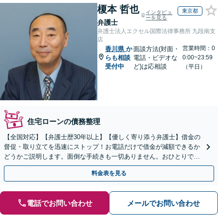
榎本 哲也
東京都
インタビュ
ーを見る
弁護士
弁護士法人エクセル国際法律事務所 九段南支
店
営業時間：0
香川県
か
面談方法(対面・
らも相談
電話・ビデオな
0:00~23:59
受付中
ど)は応相談
（平日）
住宅ローンの債務整理
【全国対応】【弁護士歴30年以上】【優しく寄り添う弁護士】借金の
督促・取り立てを迅速にストップ！お電話だけで借金が減額できるか
どうかご説明します。面倒な手続きも一切ありません。おひとりで悩
まず、お気軽にご相談ください。【電話相談可】
料金表を見る
電話でお問い合わせ
メールでお問い合わせ