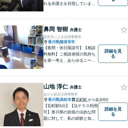
れる弁護士を目指していま
す。
鼻岡 智樹
弁護士
観音寺いぶき法律事務所
香川県
観音寺市
|
【夜間・休日面談可】【相談
詳細を見
料無料】ご相談者様の気持ち
る
を第一考え、あらゆるニーズ
にお応えできるプロフェッシ
ョナルとして、地域の皆さま
の問題解決のサポートをさせ
ていただきます。ご相談は無
山地 淳仁
弁護士
料ですので、お気軽にご相談
あかり総合法律事務所
ください。
香川県
高松市
瓦町駅
から徒歩8分
|
【瓦町駅6分】【法テラス利用
詳細を見
可】香川県の皆様の法的な問
る
題に対して、私の経験と知識
を活かし、最善の解決策をご