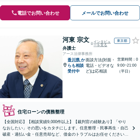
電話でお問い合わせ
メールでお問い合わせ
河東 宗文
東京都
インタビュ
ーを見る
弁護士
アース法律事務所
営業時間：0
香川県
か
面談方法(対面・
らも相談
電話・ビデオな
9:00~21:00
受付中
ど)は応相談
（平日）
住宅ローンの債務整理
【全国対応】【相談実績9,000件以上】【裁判官の経験あり】「やり
なおしたい」その思いをカタチにします。任意整理・民事再生・自己
破産・過払い金・任意売却など、借金のトラブルはお任せください。