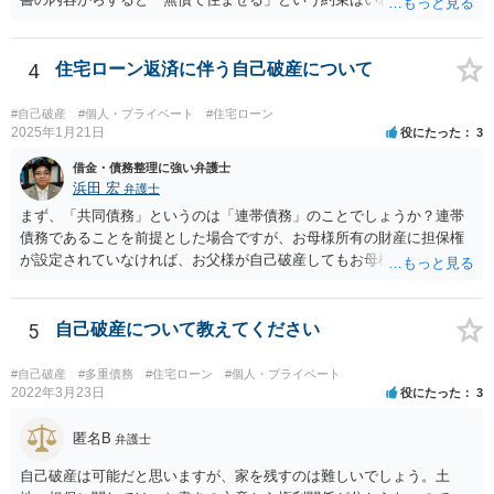
借契約ということになると思います。もし賃料を支払って住まわせる
ということであれば建物賃貸借になり、賃借人（元奥様＋お子さん）
に借地借家法上の保護及び抵当権より先に設定された賃貸借契約であ
4
住宅ローン返済に伴う自己破産について
れば抵当権者にも対抗できます。しかし、建物は離婚による公正証書
作成よりも前にローンで購入されたものと思われますので、仮に賃貸
#自己破産
#個人・プライベート
#住宅ローン
借契約が設定されていたとしても、奥様の賃借権は抵当権者（ローン
2025年1月21日
役にたった
3
債権者、保証会社）に対抗できません。 そして、貴殿が離婚後に自
借金・債務整理に強い弁護士
己破産するかどうかは、そもそも離婚の際に締結した公正証書で元奥
浜田 宏
弁護士
様と約束できる事柄ではありません。貴殿の経済状態が悪くなり、破
まず、「共同債務」というのは「連帯債務」のことでしょうか？連帯
産せざるを得なくなった場合には、経済的再起更生のために自己破産
債務であることを前提とした場合ですが、お母様所有の財産に担保権
を申し立てることはやむを得ないことであり、そのこと自体が奥様と
が設定されていなければ、お父様が自己破産してもお母様の財産は影
の公正証書での約束に違反することにはならないと思います。 もち
響を受けません。ですので、「父母が住んでいる持家」がお母様の単
ろん、貴殿所有のご自宅は任意売却なり競売により第三者に譲渡され
独所有（名義）であれば、そのまま住み続けることが出来ます。 他
ることになり、元奥様やお子さんは居住を継続することは難しくなり
方、当該持家がお父様の単独所有ないし父母の共有であれば、換価し
5
自己破産について教えてください
ます（競落人や譲渡を受けた第三者と賃貸借契約を締結できれば、居
て債権者への配当に充てることになりますので、住み続けることはで
住を継続することができる可能性も、一応あります。）。ですが、そ
きなくなります。 「自己破産は最低限度の生活が守られる」という
れは元奥様がこの建物の所有者でない以上、仕方のないことです。
#自己破産
#多重債務
#住宅ローン
#個人・プライベート
のは、「自由財産」と呼ばれる一定の財産（例：破産開始後に受給す
2022年3月23日
役にたった
3
なお、元奥様との関係は悪くなるでしょうが、離婚されている以上、
る年金、給料、９９万円までの現金、換価基準（一般的に２０万円）
元奥様の生活はご自身で立てていただくより外ありません。但し、今
未満の預金、換価しても１０万円未満の動産、現に居住する賃借不動
匿名B
後の養育費の増額請求等を受ける可能性はあります。貴殿の経済状況
弁護士
産の敷金、等）については、換価せずそのまま保有することが出来る
で可能な範囲で養育費を支払うことで、お子様の生活を維持できるよ
自己破産は可能だと思いますが、家を残すのは難しいでしょう。土
という意味です。
う努力されるしか無いと思います。 なお、破産申立代理人は、通常