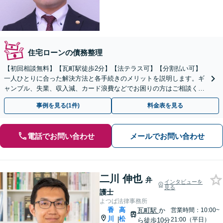
住宅ローンの債務整理
【初回相談無料】【瓦町駅徒歩2分】【法テラス可】【分割払い可】
一人ひとりに合った解決方法と各手続きのメリットを説明します。ギ
ャンブル、失業、収入減、カード浪費などでお困りの方はご相談くだ
さい。【自己破産／任意整理／個人再生】
事例を見る(1件)
料金表を見る
電話でお問い合わせ
メールでお問い合わせ
二川 伸也
弁
インタビューを
見る
護士
よつば法律事務所
香
高
瓦町駅
か
営業時間：10:00~
川
松
|
21:00（平日）
ら徒歩10分