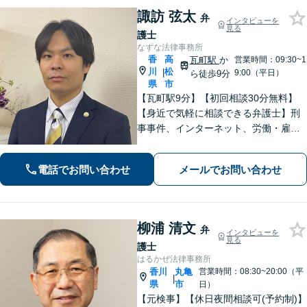
諏訪 弦太
弁
インタビューを
見る
護士
なずな法律事務所
香
高
瓦町駅
か
営業時間：09:30~1
川
松
|
9:00（平日）
ら徒歩9分
県
市
【瓦町駅9分】【初回相談30分無料】
【身近で気軽に相談できる弁護士】刑
事事件、インターネット、労働・雇用
など、幅広く対応しています。おひと
りで悩む前に、まずは無料の初回相談
電話でお問い合わせ
メールでお問い合わせ
でお話をお聞かせください。【電話相
談可】【休日・夜間対応】
柳浦 清文
弁
インタビューを
見る
護士
はるかぜ法律事務所
香川
丸亀
営業時間：08:30~20:00（平
|
県
市
日）
【元検事】【休日夜間相談可(予約制)】