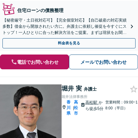
住宅ローンの債務整理
【秘密厳守・土日祝対応可】【完全個室対応】【自己破産の対応実績
多数】借金から開放されたい方に。弁護士に依頼し催促を今すぐにス
トップ！一人ひとりに合った解決方法をご提案。まずは現状をお聞か
せください【高松駅徒歩8分】
料金表を見る
電話でお問い合わせ
メールでお問い合わせ
堀井 実
弁護士
堀井法律事務所
香
高
高松駅
か
営業時間：09:00~1
川
松
|
8:00（平日）
ら徒歩5分
県
市