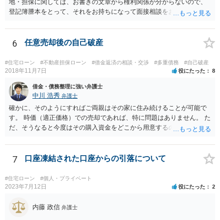
地・担保に関しては、お書きの文章から権利関係が分からないので、
債権者との対応は行います。その範囲で元奥様との連絡窓口にはなっ
登記簿謄本をとって、それをお持ちになって面接相談をお受けになる
てもらえると思いますが、あくまで破産手続に必要な範囲で、破産手
ことをお勧めします。
続の期間中だけになります。また、破産裁判所が選任する破産管財人
が就任して任意売却の手続を進めることになると思いますので、立ち
6
任意売却後の自己破産
退きの話は破産管財人と元奥様の間で行われることになると思いま
す。
#住宅ローン
#不動産担保ローン
#借金返済の相談・交渉
#多重債務
#自己破産
2018年11月7日
役にたった
8
借金・債務整理に強い弁護士
中川 浩秀
弁護士
確かに、そのようにすればご両親はその家に住み続けることが可能で
す。 時価（適正価格）での売却であれば、特に問題はありません。 た
だ、そうなると今度はその購入資金をどこから用意するのかという問
題になります。
7
口座凍結された口座からの引落について
#住宅ローン
#個人・プライベート
2023年7月12日
役にたった
2
内藤 政信
弁護士