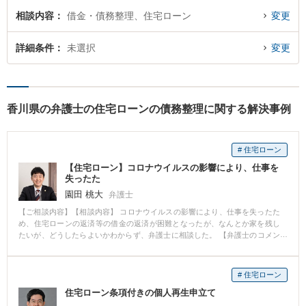
相談内容
借金・債務整理、住宅ローン
変更
詳細条件
未選択
変更
香川県の弁護士の住宅ローンの債務整理に関する解決事例
# 住宅ローン
【住宅ローン】コロナウイルスの影響により、仕事を
失ったた
園田 桃大
弁護士
【ご相談内容】【相談内容】 コロナウイルスの影響により、仕事を失ったた
め、住宅ローンの返済等の借金の返済が困難となったが、なんとか家を残し
たいが、どうしたらよいかわからず、弁護士に相談した。 【弁護士のコメン
ト】 一旦は仕事を失っていたため、自己破産しか選択肢がないように思えた
が、収入は下がったものの、就職先が見つかり、返済の目途が立ったため、
自己破産ではなく、個人再生により、減額された債務を支払い、不動産を残
# 住宅ローン
した形で解決を図ることができた。
住宅ローン条項付きの個人再生申立て