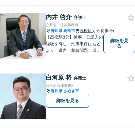
提案いたします。どんなお悩
みでもお気軽にご相談くださ
内井 啓介
い。少しでもお役に立てるよ
弁護士
う全力でサポートいたしま
立野省一法律事務所
す。
香川県
高松市
高松駅
から徒歩8分
|
【高松駅8分】検事・公証人の
詳細を見
経験を有し、刑事事件はもと
る
より、遺言・相続問題、成年
後見関係・任意後見契約、家
族信託契約、離婚問題などの
家事関係の事件を中心に取り
白河原 将
扱うほか、一般民事事件も取
弁護士
り扱っております。
白河原法律事務所
香川県
さぬき市
|
詳細を見る