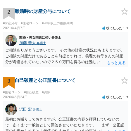
認可要件との関係で管理費等の納付状況を報告する必要があり、管理
費等を滞納している状態で、それを直前に一括して支払ったのであれ
2
離婚時の財産分与について
ば、当然、報告する必要かあります（通帳からの引落し等がないこと
で滞納の事実はすぐわかります）。 滞納管理費を親族などから援助を
#財産分与
#住宅ローン
#20年以上の婚姻期間
受けて支払った場合はともかく、再生債務者の財産から支払ってしま
2021年4月7日
役にたった
1
うと、偏頗弁済に該当する可能性が高くなります。 ただ、破産手続に
離婚・男女問題に強い弁護士
おいては偏頗弁済は免責不許可事由とされていますが、個人再生にお
加藤 善大
弁護士
いては当然に不認可事由とされているわけではなく、最低弁済額の計
ご相談ありがとうございます。 その他の財産の状況にもよりますが、
算を行う際に偏頗弁済した金額をそのまま最低弁済額へ加算する、と
ご相談の財産だけであることを前提とすれば、義理のお母さんの財産
いう方法でペナルティを課しています。 そのため、本件では滞納管理
分が考慮されていないので２５０万円を得るのは難しいでしょう。 た
費の金額とその資金調達が問題です。 司法書士ではなく、弁護士へ依
だ、仮に売却しないでお子様たちが住み続ける場合など、分与の方法
頼すべきでしょう。
が変わってきたりします。 詳しくは、直接弁護士にお会いになってほ
かの財産状況もお話の上ご相談になってください。
3
自己破産と公正証書について
#住宅ローン
#自己破産
#調停
2026年6月24日
役にたった
3
浜田 宏
弁護士
最初にお断りしておきますが、公正証書の内容を拝見していないの
で、あくまで一般論として回答させていただきます。 まず、公正証
書の内容からすると「無償で住ませる」という約束はいわゆる使用貸