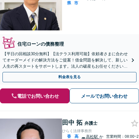
県
市
住宅ローンの債務整理
【平日の回相談30分無料】【法テラス利用可能】依頼者さまに合わせ
てオーダーメイドの解決方法をご提案！借金問題を解決して、新しい
人生の再スタートをサポートします。法人の破産もお任せください。
【夜間・休日相談可】【個室】【瓦町駅10分】
料金表を見る
電話でお問い合わせ
メールでお問い合わせ
田中 拓
弁護士
ひらく法律事務所
香
高
高松駅
か
営業時間：08:00~2