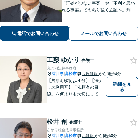
「証拠が少ない事案」や「不利と思わ
れる事案」でも粘り強く立証へ。刑事
事件だけでなく、離婚、相続、交通事
故、不動産などのトラブルにも幅広く
対応。丁寧な説明とヒアリングで、問
電話でお問い合わせ
メールでお問い合わせ
題解決に尽力します。
工藤 ゆかり
弁護士
丸の内法律事務所
香川県
高松市
片原町駅
から徒歩4分
|
【片原町駅徒歩４分】【法テ
詳細を見
ラス利用可】「依頼者の目
る
線」を何よりも大切にしてい
きたいと考えています。依頼
者の目線に立って、依頼者に
寄り添い、依頼者に納得して
松井 創
頂ける事件解決を目指して参
弁護士
ります。【当日／夜間／休日
あかり総合法律事務所
対応可】お気軽にご相談くだ
香川県
高松市
瓦町駅
から徒歩8分
|