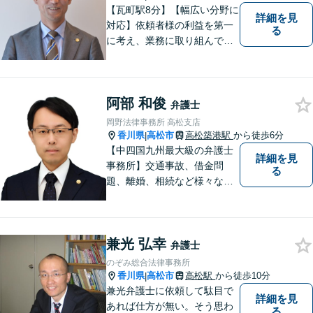
さい。
【瓦町駅8分】【幅広い分野に
詳細を見
対応】依頼者様の利益を第一
る
に考え、業務に取り組んでお
ります。秘密厳守、親身な相
談、最適な解決策をご提案い
たします。離婚・借金・刑事
阿部 和俊
事件・交通事故・不動産問題
弁護士
など幅広く対応。即日対応も
岡野法律事務所 高松支店
可能。まずはお気軽にご相談
香川県
高松市
高松築港駅
から徒歩6分
|
ください。
【中四国九州最大級の弁護士
詳細を見
事務所】交通事故、借金問
る
題、離婚、相続など様々な問
題について、「何度でも無
料」の相談を行っています！
まずはお気軽にご相談くださ
兼光 弘幸
い！
弁護士
のぞみ総合法律事務所
香川県
高松市
高松駅
から徒歩10分
|
兼光弁護士に依頼して駄目で
詳細を見
あれば仕方が無い。そう思わ
る