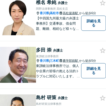
椎名 希純
弁護士
岡野法律事務所 高松支店
香川県
高松市
高松築港駅
から徒歩6分
|
【中四国九州最大級の弁護士
詳細を見
事務所】交通事故、借金問
る
題、離婚、相続など様々な問
題について、「何度でも無
料」の相談を行っています！
まずはお気軽にご相談くださ
多田 崇
い！
弁護士
東讃岐法律事務所
香川県
三木町
農学部前駅
から徒歩5分
|
東讃岐法律事務所では、個人
詳細を見
や企業の皆様の抱える法的ト
る
ラブルに対応いたします。 高
松まで行くのは少し遠いとい
う方は、当事務所をご利用く
ださい。
島村 研策
弁護士
島村研策法律事務所