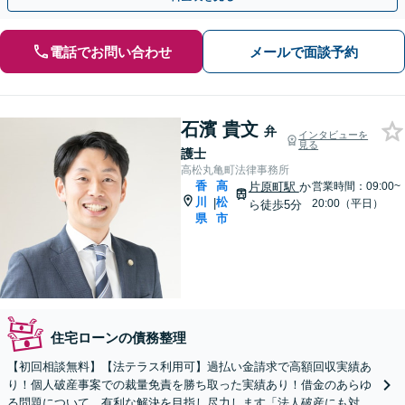
電話でお問い合わせ
メールで面談予約
石濱 貴文
弁
インタビューを
見る
護士
高松丸亀町法律事務所
香
高
片原町駅
か
営業時間：09:00~
川
松
|
20:00（平日）
ら徒歩5分
県
市
住宅ローンの債務整理
【初回相談無料】【法テラス利用可】過払い金請求で高額回収実績あ
り！個人破産事案での裁量免責を勝ち取った実績あり！借金のあらゆ
る問題について、有利な解決を目指し尽力します「法人破産にも対