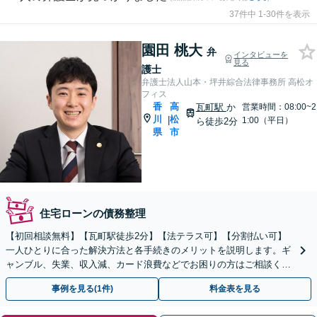
37件中 1-30件を表示
園田 桃大
弁
インタビューを
見る
護士
弁護士法人山本・坪井綜合法律事務所 高松オ
フィス
香
高
瓦町駅
か
営業時間：08:00~2
川
松
|
1:00（平日）
ら徒歩2分
県
市
住宅ローンの債務整理
【初回相談無料】【瓦町駅徒歩2分】【法テラス可】【分割払い可】
一人ひとりに合った解決方法と各手続きのメリットを説明します。ギ
ャンブル、失業、収入減、カード浪費などでお困りの方はご相談くだ
さい。【自己破産／任意整理／個人再生】
事例を見る(1件)
料金表を見る