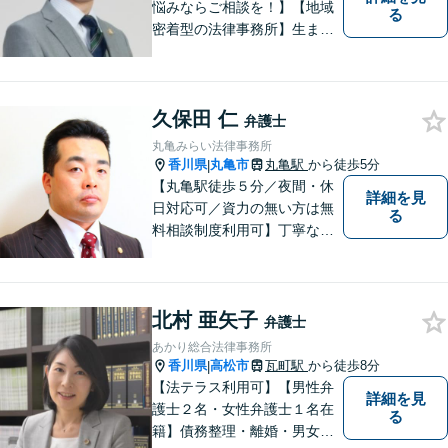
悩みならご相談を！】【地域
る
密着型の法律事務所】生まれ
育った香川県・高松市で、法
律問題にお悩みの方々の心強
い味方として、日々法律業務
久保田 仁
に取り組んでいます。相談・
弁護士
依頼しやすい環境づくりを徹
丸亀みらい法律事務所
底しています！【ZOOM面談
香川県
丸亀市
丸亀駅
から徒歩5分
|
対応可】
【丸亀駅徒歩５分／夜間・休
詳細を見
日対応可／資力の無い方は無
る
料相談制度利用可】丁寧な対
応を心がけております。お気
軽にご相談ください。（相談
は事前に御予約願います）
北村 亜矢子
弁護士
あかり総合法律事務所
香川県
高松市
瓦町駅
から徒歩8分
|
【法テラス利用可】【男性弁
詳細を見
護士２名・女性弁護士１名在
る
籍】債務整理・離婚・男女問