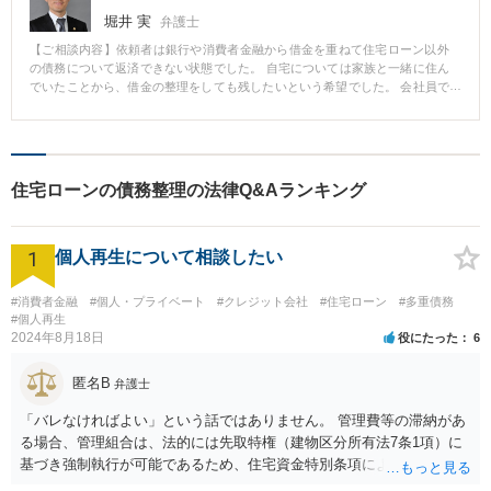
堀井 実
弁護士
【ご相談内容】依頼者は銀行や消費者金融から借金を重ねて住宅ローン以外
の債務について返済できない状態でした。 自宅については家族と一緒に住ん
でいたことから、借金の整理をしても残したいという希望でした。 会社員で
収入もある程度あったことから、個人再生が可能であると判断し、小規模個
人再生を申し立てた結果、住宅ローン債務以外の債務を5分の1に減額して3年
間にわたって分割弁済していくこと、住宅ローンについては従前通り支払う
という内容の住宅ローン特別条項付きの個人再生計画が認可されました。
住宅ローンの債務整理の法律Q&Aランキング
1
個人再生について相談したい
#消費者金融
#個人・プライベート
#クレジット会社
#住宅ローン
#多重債務
#個人再生
2024年8月18日
役にたった
6
匿名B
弁護士
「バレなければよい」という話ではありません。 管理費等の滞納があ
る場合、管理組合は、法的には先取特権（建物区分所有法7条1項）に
基づき強制執行が可能であるため、住宅資金特別条項による認可がで
きません（民事再生法198条1項ただし書を参照）。 申立ての際には、