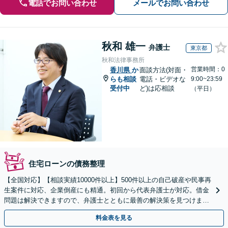
電話でお問い合わせ
メールでお問い合わせ
秋和 雄一
弁護士
東京都
秋和法律事務所
営業時間：0
香川県
か
面談方法(対面・
らも相談
電話・ビデオな
9:00~23:59
受付中
ど)は応相談
（平日）
住宅ローンの債務整理
【全国対応】【相談実績10000件以上】500件以上の自己破産や民事再
生案件に対応、企業倒産にも精通。初回から代表弁護士が対応。借金
問題は解決できますので、弁護士とともに最善の解決策を見つけまし
ょう【初回相談無料】【法テラス利用可】
料金表を見る