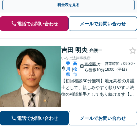
【初回相談無料】【全国対応可能】
料金表を見る
電話でお問い合わせ
メールでお問い合わせ
吉田 明央
弁護士
いろは法律事務所
香
高
高松駅
か
営業時間：09:30~
川
松
|
18:00（平日）
ら徒歩10分
県
市
【初回相談30分無料】地元高松の弁護
士として、親しみやすく頼りやすい法
律の相談相手としてあり続けます【相
続問題】他士業とスムーズに連携し、
納得できる解決の実現を目指します
【離婚問題】不貞慰謝料の請求する側
電話でお問い合わせ
メールでお問い合わせ
／された側、双方に対応【弁護士歴10
年以上】