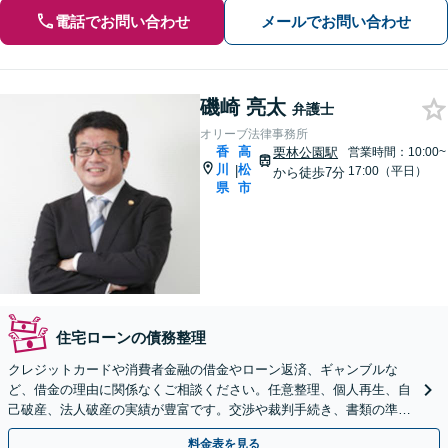
電話でお問い合わせ
メールでお問い合わせ
磯崎 亮太
弁護士
オリーブ法律事務所
香
高
栗林公園駅
営業時間：10:00~
川
松
|
17:00（平日）
から徒歩7分
県
市
住宅ローンの債務整理
クレジットカードや消費者金融の借金やローン返済、ギャンブルな
ど、借金の理由に関係なくご相談ください。任意整理、個人再生、自
己破産、法人破産の実績が豊富です。交渉や裁判手続き、書類の準備
を代理いたします【駐車場あり】
料金表を見る