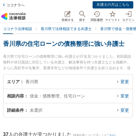
弁護士の方はこちら
ココナラへ
投稿する
探す
閲覧履歴
マイリスト
ログイン
ココナラ法律相談
香川県で法律相談できる弁護士
香川県で借金・債務
香川県の住宅ローンの債務整理に強い弁護士
香川県で住宅ローンの債務整理に強い弁護士が37名見つかりました。初回面談
無料や休日面談に対応している弁護士、解決事例を持つ弁護士なども掲載中。
さらに高松市や丸亀市、善通寺市などの地域条件で弁護士を絞り込めます。借
金・債務整理に関係する消費者金融の債務整理やクレジット会社の債務整理、
リボ払いの債務整理等の細かな分野での絞り込み検索もでき便利です。特に弁
エリア
香川県
変更
護士法人山本・坪井綜合法律事務所 高松オフィスの園田 桃大弁護士やオリーブ
法律事務所の磯崎 亮太弁護士、高松丸亀町法律事務所の石濱 貴文弁護士のプロ
相談内容
借金・債務整理、住宅ローン
変更
フィール情報や弁護士費用、強みなどが注目されています。『香川県で土日や
夜間に発生した住宅ローンの債務整理のトラブルを今すぐに弁護士に相談した
い』『住宅ローンの債務整理のトラブル解決の実績豊富な近くの弁護士を検索
詳細条件
未選択
変更
したい』『初回相談無料で住宅ローンの債務整理を法律相談できる香川県内の
弁護士に相談予約したい』などでお困りの相談者さんにおすすめです。
37
人の弁護士が見つかりました
(検索結果について詳しくは
こちら
)