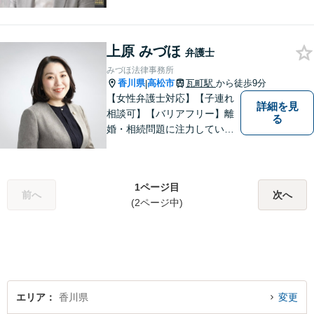
題・相続・労働問題・企業法
務・犯罪被害者支援に注力。
丁寧な対応とわかりやすい説
上原 みづほ
明を心がけています。早期解
弁護士
決のため、まずはお気軽にご
みづほ法律事務所
相談ください。
香川県
高松市
瓦町駅
から徒歩9分
|
【女性弁護士対応】【子連れ
詳細を見
相談可】【バリアフリー】離
る
婚・相続問題に注力していま
す。女性弁護士をお探しの方
はお問い合わせください。
1ページ目
前へ
次へ
(2ページ中)
エリア
香川県
変更