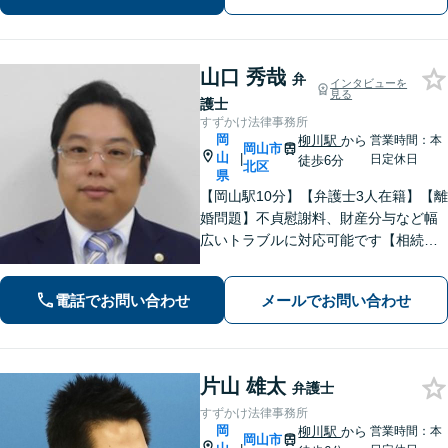
山口 秀哉
弁
インタビューを
見る
護士
すずかけ法律事務所
岡
柳川駅
から
営業時間：本
岡山市
山
|
日定休日
徒歩6分
北区
県
【岡山駅10分】【弁護士3人在籍】【離
婚問題】不貞慰謝料、財産分与など幅
広いトラブルに対応可能です【相続問
題】「遺産分割調停」「遺産分割審
判」「代理人としての交渉」などお任
電話でお問い合わせ
メールでお問い合わせ
せください【交通事故】「軽微な事
故」から「重大な事故」まで対応
片山 雄太
弁護士
すずかけ法律事務所
岡
柳川駅
から
営業時間：本
岡山市