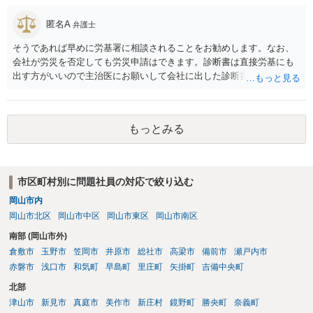
個人としても、相手に対してプライバシー侵害等に基づく損害賠償
（慰謝料）を請求する選択肢がありえます（ただし、金額は多額にな
匿名A
弁護士
らない可能性があります。）。
そうであれば早めに労基署に相談されることをお勧めします。なお、
会社が労災を否定しても労災申請はできます。診断書は直接労基にも
出す方がいいので主治医にお願いして会社に出した診断書の写しをも
らっておきましょう。
もっとみる
市区町村別に問題社員の対応で絞り込む
岡山市内
岡山市北区
岡山市中区
岡山市東区
岡山市南区
南部 (岡山市外)
倉敷市
玉野市
笠岡市
井原市
総社市
高梁市
備前市
瀬戸内市
赤磐市
浅口市
和気町
早島町
里庄町
矢掛町
吉備中央町
北部
津山市
新見市
真庭市
美作市
新庄村
鏡野町
勝央町
奈義町