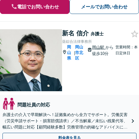
電話でお問い合わせ
メールでお問い合わせ
新名 信介
弁護士
葵綜合法律事務所
岡
岡山
岡山駅
から
営業時間：本
山
市北
|
日定休日
徒歩10分
県
区
問題社員の対応
弁護士の介入で早期解決へ！証拠集めから全力でサポート。労働災害
（労災申請サポート・損害賠償請求）／不当解雇／未払い残業代等、
幅広い問題に対応【顧問経験多数】労務管理の的確なアドバイスに注
力【夜間・休日対応】【岡山駅10分】
料金表を見る