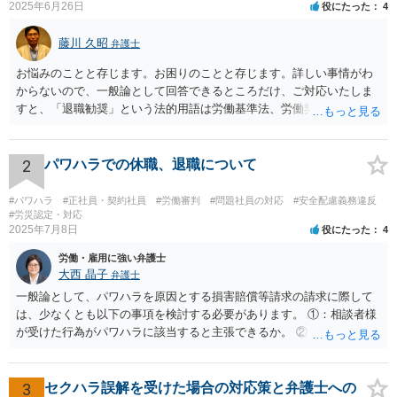
2025年6月26日
役にたった
4
藤川 久昭
弁護士
お悩みのことと存じます。お困りのことと存じます。詳しい事情がわ
からないので、一般論として回答できるところだけ、ご対応いたしま
すと、「退職勧奨」という法的用語は労働基準法、労働契約法上は存
在しないのです。法的に違法な退職勧奨・強要といえるためには、退
職を求めただけではなく、本人が退職を明確に拒否しているにもかか
わらず、その後でも執拗に退職を強く求めることです。 職場のパワー
2
パワハラでの休職、退職について
ハラスメントとは、同じ職場で働く者に対し、職務上の地位や人間関
係などの職場内の優位性を背景に、業務の適正な範囲を超えて、精神
#パワハラ
#正社員・契約社員
#労働審判
#問題社員の対応
#安全配慮義務違反
的・身体的苦痛を与える又は職場環境を悪化させる行為をいいます。
#労災認定・対応
2025年7月8日
役にたった
4
パワハラの事案は、証拠などをもとにしながら、直接具体的なお話を
お伺いして、法的に正確に分析する必要があります。本件の言動が、
労働・雇用に強い弁護士
これらに該当するかどうか、証拠に基づいて、子細な分析と慎重な対
大西 晶子
弁護士
応が必要です。客観的証拠が不可欠です。 法的に正確に分析されたい
一般論として、パワハラを原因とする損害賠償等請求の請求に際して
場合には、労務管理と労働法に精通し、上記に関連した法理等にも通
は、少なくとも以下の事項を検討する必要があります。 ①：相談者様
じた弁護士等に相談し、証拠をもとにしながら具体的な話をなさった
が受けた行為がパワハラに該当すると主張できるか。 ②：会社が、当
上で、今後の対応を検討するべきです。良い解決になりますよう祈念
該パワハラ行為を認識していたにもかかわらず、適切な対策を怠った
しております。
と主張できるか。 ③：当該パワハラ行為のせいで相談者様が適応障害
を患ったと主張できるか。 ④：①②③の主張を裏付ける証拠がどの程
3
セクハラ誤解を受けた場合の対応策と弁護士への