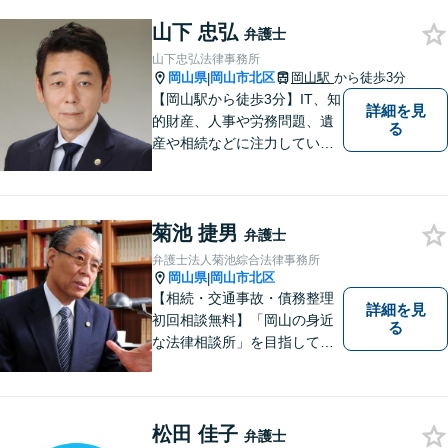
っていただけること。【法テ
山下 忠弘
ラス対応】【後払い対応】
弁護士
【日弁連国際人権問題委員会
山下忠弘法律事務所
所属】お困りの方は、お気軽
岡山県
岡山市北区
岡山駅
から徒歩3分
|
にご相談下さい。
【岡山駅から徒歩3分】IT、知
詳細を見
的財産、人事や労務問題、遺
る
産や相続などに注力していま
す。「弁護士に相談するか迷
っている」という悩みをお持
ちの方は、どうぞお気軽にご
菊池 捷男
相談ください。依頼者さまの
弁護士
サポートができるよう努めて
弁護士法人菊池綜合法律事務所
まいります。
岡山県
岡山市北区
|
【相続・交通事故・債務整理
詳細を見
初回相談無料】「岡山の身近
る
な法律相談所」を目指してい
ます。お悩みやご不安を抱え
た方のお力になれるよう全力
でサポートしていきます。ど
んなささいなことでも構いま
松田 佳子
弁護士