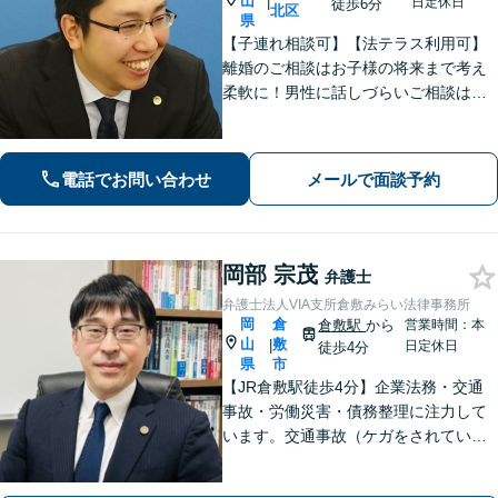
山
|
日定休日
徒歩6分
北区
県
【子連れ相談可】【法テラス利用可】
離婚のご相談はお子様の将来まで考え
柔軟に！男性に話しづらいご相談は女
性弁護士がうかがいます／不動産トラ
ブルは司法書士・土地家屋調査士など
と連携してきめ細やかに対応【注力分
電話でお問い合わせ
メールで面談予約
野初回相談無料】【WEB面談可】
岡部 宗茂
弁護士
弁護士法人VIA支所倉敷みらい法律事務所
岡
倉
倉敷駅
から
営業時間：本
山
敷
|
日定休日
徒歩4分
県
市
【JR倉敷駅徒歩4分】企業法務・交通
事故・労働災害・債務整理に注力して
います。交通事故（ケガをされている
被害者の方）、債務整理（過払い金請
求を含む）、労働災害、他士業からの