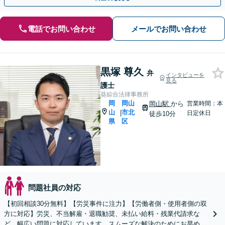
電話でお問い合わせ
メールでお問い合わせ
黒塚 尊久
弁
インタビューを
見る
護士
葵綜合法律事務所
岡
岡山
岡山駅
から
営業時間：本
山
市北
|
日定休日
徒歩10分
県
区
問題社員の対応
【初回相談30分無料】【労災事件に注力】【労働者側・使用者側の双
方に対応】労災、不当解雇・退職勧奨、未払い給料・残業代請求な
ど、幅広い問題に対応しています。スムーズな解決のためにお早めに