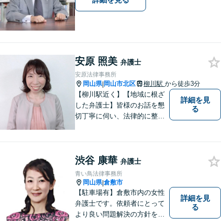
安原 照美
弁護士
安原法律事務所
岡山県
岡山市北区
柳川駅
から徒歩3分
|
【柳川駅近く】【地域に根ざ
詳細を見
した弁護士】皆様のお話を懇
る
切丁寧に伺い、法律的に整理
して、わかりやすい言葉でご
説明いたします。【24時間予
約受付可】皆様方のお悩みが
渋谷 康華
少しでも解決されますよう，
弁護士
誠心誠意努力いたす所存で
青い鳥法律事務所
す。皆様方のご来所をお待ち
岡山県
倉敷市
|
しております。
【駐車場有】倉敷市内の女性
詳細を見
弁護士です。依頼者にとって
る
より良い問題解決の方針を示