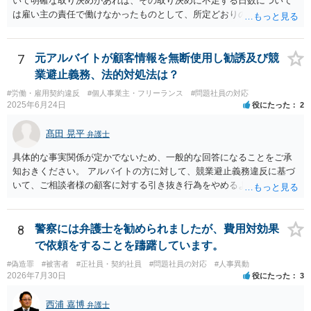
いて明確な取り決めがあれば、その取り決めに不足する日数について
は雇い主の責任で働けなかったものとして、所定どおりの賃金（民法5
36条2項）、又は、平均賃金の6割に相当する休業手当（労働基準法26
条）を請求できる可能性があります。ただ、自分からシフトの希望日
数を減らした分については難しいでしょう。 特に後者については、違
7
元アルバイトが顧客情報を無断使用し勧誘及び競
反した場合は労働基準監督署に申告して雇い主に指導をしてもらう手
業避止義務、法的対処法は？
続が用意されています（労働基準法104条）。 前者については労働基
#労働・雇用契約違反
#個人事業主・フリーランス
#問題社員の対応
準監督署の管轄外ですので、弁護士に請求を依頼したり、裁判所に民
2025年6月24日
役にたった
2
事訴訟や労働審判を申し立てたりする方法を取ることになるでしょ
う。
髙田 晃平
弁護士
具体的な事実関係が定かでないため、一般的な回答になることをご承
知おきください。 アルバイトの方に対して、競業避止義務違反に基づ
いて、ご相談者様の顧客に対する引き抜き行為をやめるように求める
ことや損害賠償請求を行うことが考えられます。 同じ駅のエリアにお
いてネイルサロンを開業していることや、同意なく顧客の電話番号やL
INEアカウント、メールアドレス等を持ち出して勧誘をしていることに
8
警察には弁護士を勧められましたが、費用対効果
ついては、競業避止義務に違反しているものと考えられます。 もっと
で依頼をすることを躊躇しています。
も、正式には退職していないものの、出社もしていないということで
#偽造罪
#被害者
#正社員・契約社員
#問題社員の対応
#人事異動
すと、在職中か退職扱いとなるかで争いになり、競業避止義務条項の
2026年7月30日
役にたった
3
有効性が問題になるところであり、損害賠償請求を行うにしても損害
の主張・立証が容易ではないため、労働法を扱う弁護士にご相談され
西浦 嘉博
弁護士
るのがよいと思われます。