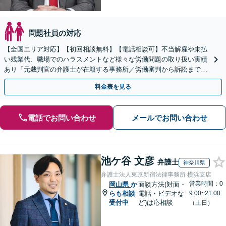
問題社員の対応
【全国エリア対応】【初回相談無料】【電話相談可】不当解雇や未払
い残業代、職場でのハラスメントなど様々な労働問題の取り扱い実績
あり「元裁判官の弁護士が在籍する事務所／労働審判から訴訟まで、
裁判官経験を活かした最適な戦略を立案」
料金表を見る
電話でお問い合わせ
メールでお問い合わせ
池ケ谷 文彦
弁護士
神奈川県
弁護士法人東京新宿法律事務所 横浜支店
営業時間：0
岡山県
か
面談方法(対面・
らも相談
電話・ビデオな
9:00~21:00
受付中
ど)は応相談
（土日）