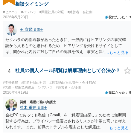
度充実しているか。 ⑤：未払残業代等、会社に対して他に請求できそ
相談タイミング
うなものはあるか。 ①～③により、パワハラ行為をした本人/会社の両
#セクハラ
#パワハラ
#問題社員の対応
#経営者・会社側
方に対して損害賠償等を請求できるか否かが変わってきます。 ④によ
2026年5月23日
役にたった
3
り、交渉のみで妥協べきか、訴訟も見据えて徹底的に責任追求できそ
うかを検討することになります。 また、会社に対して他に請求できそ
王 宣麟
弁護士
うなものがあれば（⑤）、パワハラの証拠が多少不足していたとして
も、併せて請求することによって、解決金の増額事由として扱うこと
セクハラの内部通報があったときに、一般的にはヒアリングの事実確
を検討する余地があります。 具体的なご事情が分からないため、抽象
認から入るものと思われるため、ヒアリングを受けるサイドとして
的な説明にとどまり申し訳ありません。 ただ、パワハラを原因とする
は、聞かれた内容に対して自己の認識を伝え、事実と異なることに関
労働トラブルをご自身で対応することは、ご負担が大きいかと存じま
しては否認をすべきでしょう（証拠があるなら証拠も見せながら）。
すので、弁護士への相談をお勧めいたします。
会社側でセクハラの事実があったと認定した場合は、単なる警告・指
導だけでなく、懲戒処分等が行われる可能性もありますので、そのよ
4
社員の個人メール閲覧は解雇理由として合法か？
うな不利益な処分が行われたタイミングで弁護士の相談されるのが良
いのではないかと思います。
#不当解雇
#問題社員の対応
#退職理由(自己都合・会社都合)
#労働・雇用契約違反
#パワハラ
#経営者・会社側
2026年4月19日
役にたった
8
労働・雇用に強い弁護士
並木 重伸
弁護士
会社PCであっても私信（Gmail）を「解雇理由探し」のために無断閲
覧する行為は、プライバシー侵害とされるリスクが非常に高いと考え
られます。 また、前職のトラブルを理由とした解雇は、 採用時に虚偽
の申告をした等でない限り、現在の解雇事由にはなりません。 今後は