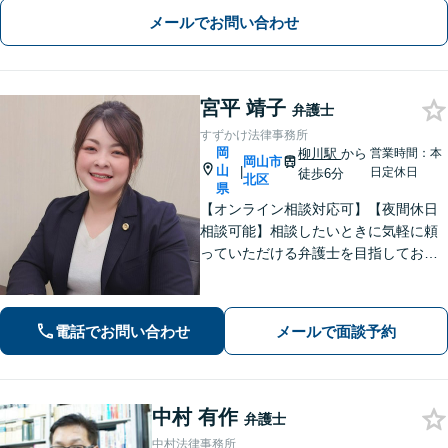
ご紹介がある場合の事業者相談は初回
メールでお問い合わせ
無料です。
宮平 靖子
弁護士
すずかけ法律事務所
岡
柳川駅
から
営業時間：本
岡山市
山
|
日定休日
徒歩6分
北区
県
【オンライン相談対応可】【夜間休日
相談可能】相談したいときに気軽に頼
っていただける弁護士を目指しており
ます。依頼者にとって最善の解決策を
一緒に考えます。まずはご相談くださ
い。
電話でお問い合わせ
メールで面談予約
中村 有作
弁護士
中村法律事務所