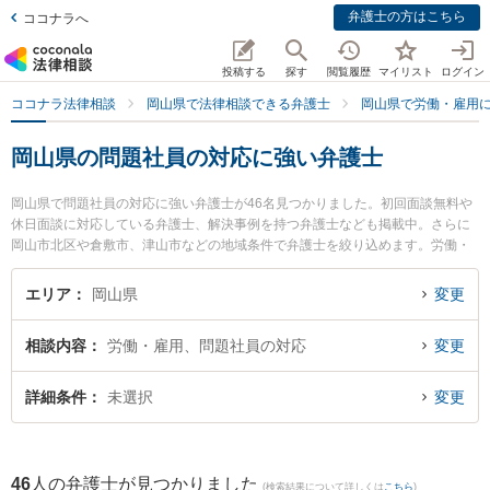
弁護士の方はこちら
ココナラへ
投稿する
探す
閲覧履歴
マイリスト
ログイン
ココナラ法律相談
岡山県で法律相談できる弁護士
岡山県で労働・雇用
岡山県の問題社員の対応に強い弁護士
岡山県で問題社員の対応に強い弁護士が46名見つかりました。初回面談無料や
休日面談に対応している弁護士、解決事例を持つ弁護士なども掲載中。さらに
岡山市北区や倉敷市、津山市などの地域条件で弁護士を絞り込めます。労働・
雇用に関係する不当解雇や退職勧奨、内定取消等の細かな分野での絞り込み検
索もでき便利です。特に三宅法律事務所の三宅 遼太郎弁護士や葵綜合法律事務
エリア
岡山県
変更
所の新名 信介弁護士、葵綜合法律事務所の黒塚 尊久弁護士のプロフィール情報
や弁護士費用、強みなどが注目されています。『岡山県で土日や夜間に発生し
相談内容
労働・雇用、問題社員の対応
変更
た問題社員の対応のトラブルを今すぐに弁護士に相談したい』『問題社員の対
応のトラブル解決の実績豊富な近くの弁護士を検索したい』『初回相談無料で
問題社員の対応を法律相談できる岡山県内の弁護士に相談予約したい』などで
詳細条件
未選択
変更
お困りの相談者さんにおすすめです。
46
人の弁護士が見つかりました
(検索結果について詳しくは
こちら
)