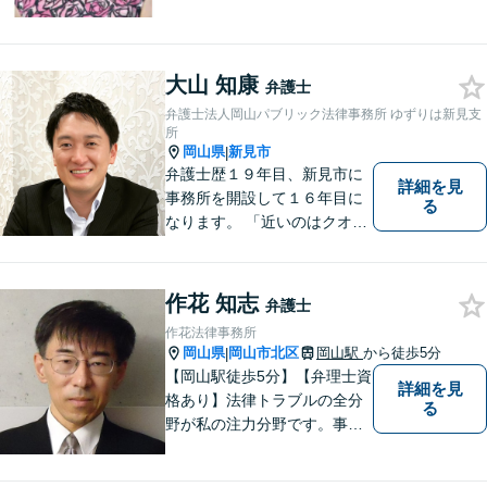
すために、まず依頼者の気持
ちを理解することを大切にし
ています。法律問題は早めの
ご相談が納得のいく解決への
大山 知康
弁護士
第一歩です。お一人で悩まず
弁護士法人岡山パブリック法律事務所 ゆずりは新見支
に、お気軽にご相談くださ
所
い。
岡山県
新見市
|
弁護士歴１９年目、新見市に
詳細を見
事務所を開設して１６年目に
る
なります。 「近いのはクオリ
ティ」をモットーに、地元の
皆さまに距離的にも精神的に
も「近い」法律事務所となれ
作花 知志
弁護士
るよう職員一同頑張っていま
作花法律事務所
す。 お気軽にお問い合わせく
岡山県
岡山市北区
岡山駅
から徒歩5分
|
ださい。
【岡山駅徒歩5分】【弁理士資
詳細を見
格あり】法律トラブルの全分
る
野が私の注力分野です。事務
所の理念は、ご相談の後には
心の中に花が咲いたようにな