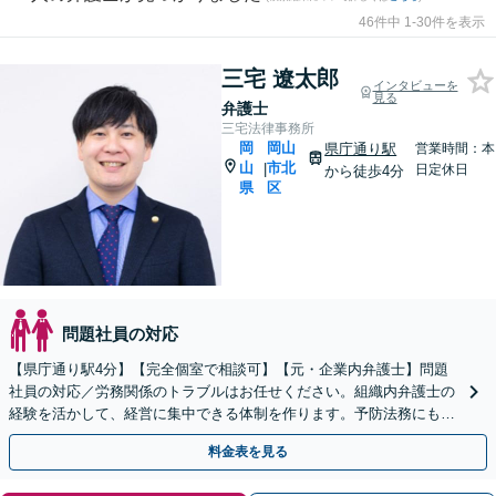
46件中 1-30件を表示
三宅 遼太郎
インタビューを
見る
弁護士
三宅法律事務所
岡
岡山
県庁通り駅
営業時間：本
山
市北
|
日定休日
から徒歩4分
県
区
問題社員の対応
【県庁通り駅4分】【完全個室で相談可】【元・企業内弁護士】問題
社員の対応／労務関係のトラブルはお任せください。組織内弁護士の
経験を活かして、経営に集中できる体制を作ります。予防法務にも力
を入れています。【夜間・休日相談可能】
料金表を見る