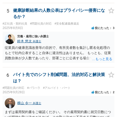
メールの内容には触れず、現在の「素行の悪さ」に関する事情を具体
的に記録してください。注意・指導を繰り返しても改善されないとい
5
健康診断結果の人数公表はプライバシー侵害にな
うプロセスを積み上げ、段階的に懲戒や退職勧奨を検討するのが安全
るか？
な進め方です。
#正社員・契約社員
#問題社員の対応
#安全配慮義務違反
2025年8月8日
役にたった
3
労働・雇用に強い弁護士
鈴木 悠太
弁護士
従業員の健康意識改善等の目的で、有所見者数を集計し匿名化処理の
もとで社内公表すること自体に違法性はありません。 もっとも、従業
員数自体が少人数であったり、部署ごとに公表する場合で特定の部署
が少人数である場合等には、個人が事実上特定されてしまう可能性が
あり、その場合は違法性を帯びることになります。 少人数部署がある
場合はより大きなグループ（企業全体）単位での公表にする、結果数
6
バイト先でのシフト削減問題、法的対応と解決策
をぼかして「約●％」とする等の工夫が、より特定回避に資するかもし
は？
れません。
#問題社員の対応
#パワハラ
#アルバイト・パート
2025年9月28日
役にたった
2
横山 令一
弁護士
まずは雇用契約書をご確認ください。 その雇用契約書に就労日数につ