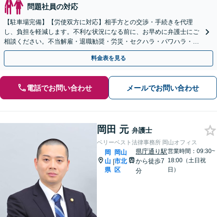
問題社員の対応
【駐車場完備】【労使双方に対応】相手方との交渉・手続きを代理
し、負担を軽減します。不利な状況になる前に、お早めに弁護士にご
相談ください。不当解雇・退職勧奨・労災・セクハラ・パワハラ・残
業代請求など、幅広く対応【WEB面談＆夜間面談可】
料金表を見る
電話でお問い合わせ
メールでお問い合わせ
岡田 元
弁護士
ベリーベスト法律事務所 岡山オフィス
県庁通り駅
営業時間：09:30~
岡
岡山
18:00（土日祝
山
市北
から徒歩7
|
県
区
日）
分