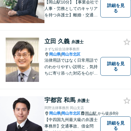
【岡山駅10分】【事業会社で
詳細を見
人事・労務としてのキャリア
る
を持つ弁護士】離婚・交通事
故・事業承継を含む相続の問
題に注力。依頼者の方に寄り
添いながら、まずはじっくり
立田 久義
とお話をうかがうことを心掛
弁護士
けています。必要に応じ、他
きずな綜合法律事務所
士業と連携して解決を図りま
岡山県
岡山市北区
|
す。
法律用語ではなく日常用語で
詳細を見
のわかりやすい説明と，気持
る
ちに寄り添った対応を心がけ
ています。
宇都宮 和馬
弁護士
岡野法律事務所 岡山支店
岡山県
岡山市北区
岡山駅
から徒歩8分
|
【中四国九州最大級の弁護士
詳細を見
事務所】交通事故、借金問
る