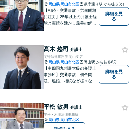
岡山県
岡山市北区
県庁通り駅
から徒歩3分
|
【相続・交通事故・労働問題
詳細を見
に注力】25年以上の弁護士経
る
験と実績を活かし最善の解決
法をご提案します。お受けし
た案件に依頼者との二人三脚
で取り組んでまいります
髙木 悠司
弁護士
岡野法律事務所 岡山支店
岡山県
岡山市北区
岡山駅
から徒歩8分
|
【中四国九州最大級の弁護士
詳細を見
事務所】交通事故、借金問
る
題、離婚、相続など様々な問
題について、「何度でも無
料」の相談を行っています！
まずはお気軽にご相談くださ
平松 敏男
い！
弁護士
平松・木津法律事務所
岡山県
岡山市北区
|
詳細を見る