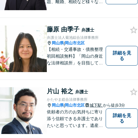
題、離婚、相続など様々な問
題について、「何度でも無
料」の相談を行っています！
まずはお気軽にご相談くださ
藤原 由季子
い！
弁護士
弁護士法人菊池綜合法律事務所
岡山県
岡山市北区
|
【相続・交通事故・債務整理
詳細を見
初回相談無料】「岡山の身近
る
な法律相談所」を目指してい
ます。お悩みやご不安を抱え
た方のお力になれるよう全力
でサポートしていきます。ど
んなささいなことでも構いま
片山 裕之
弁護士
せん。お気軽にご相談くださ
かたやま総合法律事務所
い。【土曜日も受付可能】
岡山県
岡山市北区
城下駅
から徒歩3分
|
【専用駐車場あり】
依頼者の方のお気持ちに寄り
詳細を見
添う信頼できる弁護士であり
る
たいと思っています。遺産分
割、交通事故、刑事事件、離