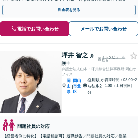
ご相談ください。あなたに寄り添い誠心誠意サポートします
料金表を見る
電話でお問い合わせ
メールでお問い合わせ
坪井 智之
弁
インタビューを
見る
護士
弁護士法人山本・坪井綜合法律事務所 岡山オ
フィス
柳川駅
か
営業時間：08:00~2
岡
岡山
1:00（土日祝日）
山
市北
ら徒歩2
|
県
区
分
問題社員の対応
【経営者側に特化】【電話相談可】退職勧告／問題社員の対応／従業