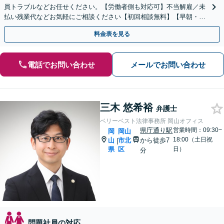
員トラブルなどお任せください。【労働者側も対応可】不当解雇／未
払い残業代などお気軽にご相談ください【初回相談無料】【早朝・夜
間・土日祝相談】スピード対応を心がけています。
料金表を見る
電話でお問い合わせ
メールでお問い合わせ
三木 悠希裕
弁護士
ベリーベスト法律事務所 岡山オフィス
県庁通り駅
営業時間：09:30~
岡
岡山
18:00（土日祝
山
市北
から徒歩7
|
県
区
日）
分
問題社員の対応