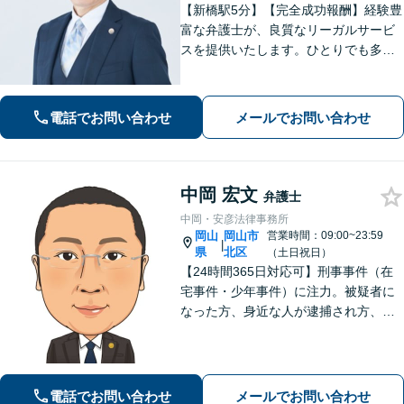
【新橋駅5分】【完全成功報酬】経験豊
富な弁護士が、良質なリーガルサービ
スを提供いたします。ひとりでも多く
の方が笑顔で未来を歩めるよう、丁寧
にアドバイス・サポートをいたしま
す。お困りの際は、ぜひご相談くださ
電話でお問い合わせ
メールでお問い合わせ
い。【弁護士歴20年以上】
中岡 宏文
弁護士
中岡・安彦法律事務所
岡山
岡山市
営業時間：09:00~23:59
|
県
北区
（土日祝日）
【24時間365日対応可】刑事事件（在
宅事件・少年事件）に注力。被疑者に
なった方、身近な人が逮捕され方、す
ぐにご相談ください。刑事事件はスピ
ード勝負、初回の接見は即時駆けつけ
ます。事件解決後のアフターケアもい
たします。
電話でお問い合わせ
メールでお問い合わせ