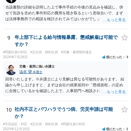
当該書類の詳細を説明した上で事件手続の今後の見込みを確認し、併
せて告訴を含めた事件対応の費用を聴き取るという意味合いで、まず
は法律事務所での相談を検討されてみてはいかがでしょうか。 上記、
ご参考ください。
9
年上部下による給与情報暴露、懲戒解雇は可能で
すか？
#問題社員の対応
#正社員・契約社員
#労働・雇用契約違反
2026年7月28日
役にたった
3
労働・雇用に強い弁護士
澁谷 望
弁護士
回答いたします。※弁護士により見解は異なる可能性があります。 結
論から申し上げますと、まずは会社の就業規則や「懲戒規程」の定め
に合致しているかを確認した上で、人事部門へ相談されることが最優
先となります。 その上で、いきなりの懲戒解雇は法的ハードルが高い
ものの、重い懲戒処分の対象には十分なり得ます。 名誉や評価の回復
については、会社側に「部下の不正行為による情報漏洩」と正式に認
10
社内不正とパワハラでうつ病、労災申請は可能
定させ、誤認した他部署への適切なフォローや周知を求めるのが有効
か？
です。 あるいは、懲戒があったことを社内で周知される手続があるの
#労災認定・対応
#正社員・契約社員
#問題社員の対応
ならば、それにより軽微ながら回復はできるかもしれません。 さらに
2025年12月16日
役にたった
1