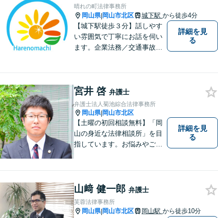
せん。お気軽にご相談くださ
晴れの町法律事務所
い。【土曜日も受付可能】
岡山県
岡山市北区
城下駅
から徒歩4分
|
【専用駐車場あり】
【城下駅徒歩３分】話しやす
詳細を見
い雰囲気で丁寧にお話を伺い
る
ます。企業法務／交通事故／
離婚／相続など幅広い案件を
取り扱っております。
宮井 啓
弁護士
弁護士法人菊池綜合法律事務所
岡山県
岡山市北区
|
【土曜の初回相談無料】「岡
詳細を見
山の身近な法律相談所」を目
る
指しています。お悩みやご不
安を抱えた方のお力になれる
よう、全力でサポートしてい
きます。どんなささいなこと
でも構いません。お気軽にご
山﨑 健一郎
弁護士
相談ください。【土曜日も受
芙蓉法律事務所
付可能】【専用駐車場あり】
岡山県
岡山市北区
岡山駅
から徒歩10分
|