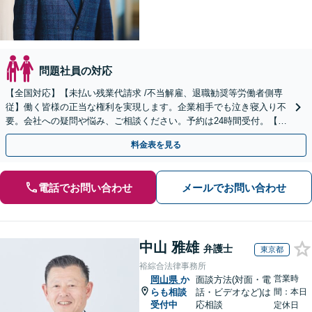
問題社員の対応
【全国対応】【未払い残業代請求 /不当解雇、退職勧奨等労働者側専
従】働く皆様の正当な権利を実現します。企業相手でも泣き寝入り不
要。会社への疑問や悩み、ご相談ください。予約は24時間受付。【初
回面談無料】【夜間・休日対応可】
料金表を見る
電話でお問い合わせ
メールでお問い合わせ
中山 雅雄
弁護士
東京都
裕綜合法律事務所
営業時
岡山県
か
面談方法(対面・電
らも相談
話・ビデオなど)は
間：本日
受付中
応相談
定休日