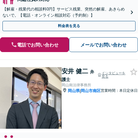
【解雇・残業代の相談料0円】サービス残業、突然の解雇、あきらめ
ないで。【電話・オンライン相談対応（予約制）】
料金表を見る
電話でお問い合わせ
メールでお問い合わせ
安井 健二
弁
インタビューを
見る
護士
岡山南法律事務所
岡山県
岡山市南区
営業時間：本日定休日
|