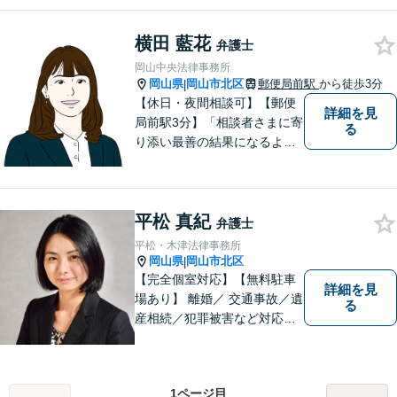
婚、不貞慰謝料、木企業法務
等に対応しています。お気軽
横田 藍花
にご相談ください。
弁護士
岡山中央法律事務所
岡山県
岡山市北区
郵便局前駅
から徒歩3分
|
【休日・夜間相談可】【郵便
詳細を見
局前駅3分】「相談者さまに寄
る
り添い最善の結果になるよう
尽力」婚姻費用・財産分与・
養育費の交渉などお任せくだ
さい「刑事事件：捜査機関に
平松 真紀
よる不当な取り調べや身体拘
弁護士
束から、依頼者さまの利益を
平松・木津法律事務所
守ります【完全個室相談】
岡山県
岡山市北区
|
【完全個室対応】【無料駐車
詳細を見
場あり】 離婚／ 交通事故／遺
る
産相続／犯罪被害など対応可
能。お話を、じっくりと伺い
ます。お気軽にご相談くださ
い。
1ページ目