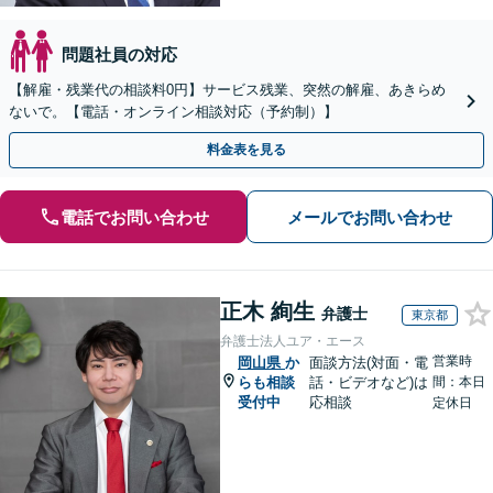
問題社員の対応
【解雇・残業代の相談料0円】サービス残業、突然の解雇、あきらめ
ないで。【電話・オンライン相談対応（予約制）】
料金表を見る
電話でお問い合わせ
メールでお問い合わせ
正木 絢生
弁護士
東京都
弁護士法人ユア・エース
営業時
岡山県
か
面談方法(対面・電
らも相談
話・ビデオなど)は
間：本日
受付中
応相談
定休日