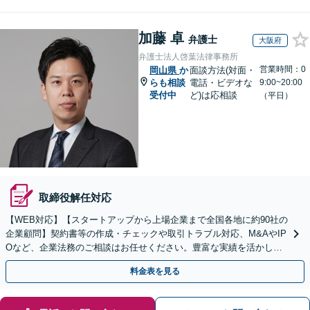
加藤 卓
弁護士
大阪府
弁護士法人啓葉法律事務所
営業時間：0
岡山県
か
面談方法(対面・
らも相談
電話・ビデオな
9:00~20:00
受付中
ど)は応相談
（平日）
取締役解任対応
【WEB対応】【スタートアップから上場企業まで全国各地に約90社の
企業顧問】契約書等の作成・チェックや取引トラブル対応、M&AやIP
Oなど、企業法務のご相談はお任せください。豊富な実績を活かし的
確に対応を進めてまいります。
料金表を見る