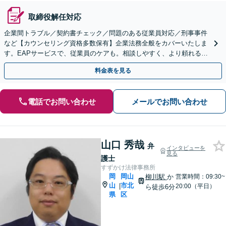
取締役解任対応
企業間トラブル／契約書チェック／問題のある従業員対応／刑事事件
など【カウンセリング資格多数保有】企業法務全般をカバーいたしま
す。EAPサービスで、従業員のケアも。相談しやすく、より頼れる存
在に！メンタルヘルスのご相談も可能【初回相談無料】
料金表を見る
電話でお問い合わせ
メールでお問い合わせ
山口 秀哉
弁
インタビューを
見る
護士
すずかけ法律事務所
岡
岡山
柳川駅
か
営業時間：09:30~
山
市北
|
20:00（平日）
ら徒歩6分
県
区