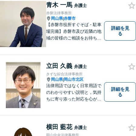
も「近い」法律事務所となれ
青木 一馬
弁護士
るよう職員一同頑張っていま
赤磐法律事務所
す。 お気軽にお問い合わせく
岡山県
赤磐市
|
ださい。
【赤磐市役所すぐそば・駐車
詳細を見
場完備】赤磐市及び近隣の地
る
域の皆様のご相談をお待ちし
ております。
立田 久義
弁護士
きずな綜合法律事務所
岡山県
岡山市北区
|
法律用語ではなく日常用語で
詳細を見
のわかりやすい説明と，気持
る
ちに寄り添った対応を心がけ
ています。
横田 藍花
弁護士
岡山中央法律事務所