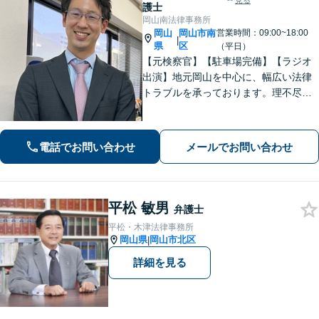
見る
護士
岡山南法律事務所
岡山
岡山市南
営業時間：09:00~18:00
|
県
区
（平日）
【元検察官】【駐車場完備】【ラジオ
出演】地元岡山を中心に、幅広い法律
トラブルを承っております。理不尽な
思いをされている方が「明るい未来」
を歩んでいけるよう、親切丁寧にサポ
ートいたします。お困りの方はお早め
電話でお問い合わせ
メールでお問い合わせ
にご相談ください【WEB面談｜夜間面
談可】
平松 敏男
弁護士
平松・木津法律事務所
岡山県
岡山市北区
|
詳細を見る