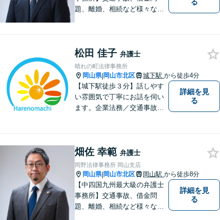
る
題、離婚、相続など様々な問
題について、「何度でも無
料」の相談を行っています！
まずはお気軽にご相談くださ
松田 佳子
い！
弁護士
晴れの町法律事務所
岡山県
岡山市北区
城下駅
から徒歩4分
|
【城下駅徒歩３分】話しやす
詳細を見
い雰囲気で丁寧にお話を伺い
る
ます。企業法務／交通事故／
離婚／相続など幅広い案件を
取り扱っております。
畑佐 幸範
弁護士
岡野法律事務所 岡山支店
岡山県
岡山市北区
岡山駅
から徒歩8分
|
【中四国九州最大級の弁護士
詳細を見
事務所】交通事故、借金問
る
題、離婚、相続など様々な問
題について、「何度でも無