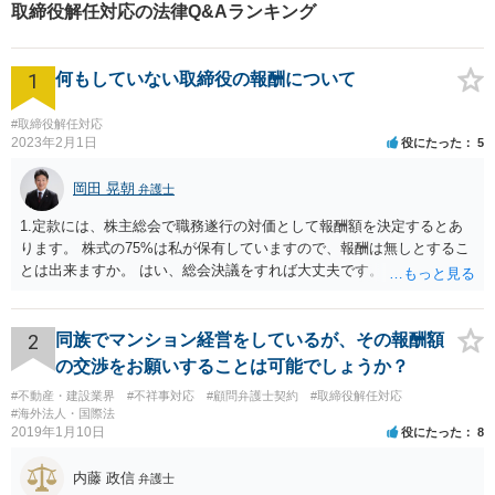
取締役解任対応の法律Q&Aランキング
1
何もしていない取締役の報酬について
#取締役解任対応
2023年2月1日
役にたった
5
岡田 晃朝
弁護士
1.定款には、株主総会で職務遂行の対価として報酬額を決定するとあ
ります。 株式の75%は私が保有していますので、報酬は無しとするこ
とは出来ますか。 はい、総会決議をすれば大丈夫です。 一応、就任時
に報酬を払う約束がある場合、出来る限り決議するように会社が動く
必要がありますが、本件では、そういう約束も無いようですし、大丈
夫でしょう。 2.定款には、任期も総会で決めるとありますので、短縮
2
同族でマンション経営をしているが、その報酬額
して、取締役を任期満了で辞めてもらっても良いでしょうか？ 途中で
の交渉をお願いすることは可能でしょうか？
の退職は正当事由が必要です。 解任は自由に可能ですが、正当事由が
#不動産・建設業界
#不祥事対応
#顧問弁護士契約
#取締役解任対応
無ければ、損害賠償の対象になります。 もっとも、元より無報酬な
#海外法人・国際法
ら、損害が無いようには思いますが、その点、何か言ってくるかもし
2019年1月10日
役にたった
8
れませんね。
内藤 政信
弁護士