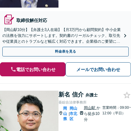
取締役解任対応
【岡山駅10分】【弁護士3人在籍】【月3万円から顧問契約】中小企業
の法務を強力にサポートします。契約書のリーガルチェック、取引先
や従業員とのトラブルなど幅広く対応できます。企業様のご要望に沿
えるよう尽力します【土日祝／夜間対応可】
料金表を見る
電話でお問い合わせ
メールでお問い合わせ
新名 信介
弁護士
葵綜合法律事務所
岡山駅
か
営業時間：09:00~
岡
岡山
12:00（平日）
山
市北
ら徒歩10
|
県
区
分