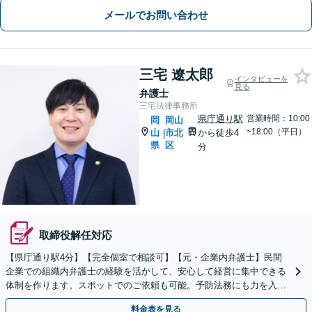
メールでお問い合わせ
三宅 遼太郎
インタビューを
見る
弁護士
三宅法律事務所
県庁通り駅
営業時間：10:00
岡
岡山
~18:00（平日）
山
市北
から徒歩4
|
県
区
分
取締役解任対応
【県庁通り駅4分】【完全個室で相談可】【元・企業内弁護士】民間
企業での組織内弁護士の経験を活かして、安心して経営に集中できる
体制を作ります。スポットでのご依頼も可能。予防法務にも力を入れ
ています。【夜間・休日相談可能】
料金表を見る