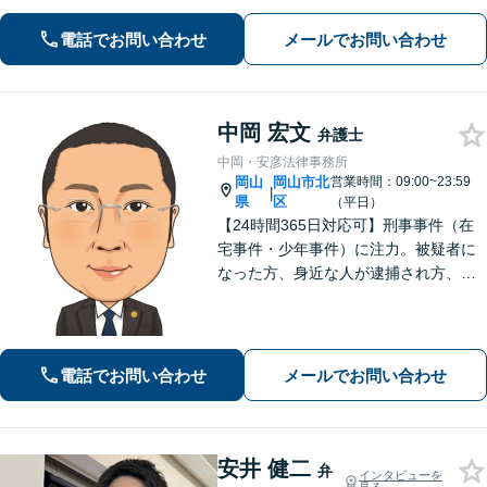
電話でお問い合わせ
メールでお問い合わせ
中岡 宏文
弁護士
中岡・安彦法律事務所
岡山
岡山市北
営業時間：09:00~23:59
|
県
区
（平日）
【24時間365日対応可】刑事事件（在
宅事件・少年事件）に注力。被疑者に
なった方、身近な人が逮捕され方、す
ぐにご相談ください。刑事事件はスピ
ード勝負、初回の接見は即時駆けつけ
ます。事件解決後のアフターケアもい
たします。
電話でお問い合わせ
メールでお問い合わせ
安井 健二
弁
インタビューを