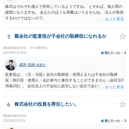
株式はそれぞれ個人で所有しているようですね。 とすれば、個人間の
譲渡になりますね。 あなたのほうも肩書はいりませんね。 法人が取得
するわけではないので。
5
親会社の監査役が子会社の取締役になれるか
#取締役解任対応
#不祥事対応
2024年2月29日
役にたった
2
成井 佑綺
弁護士
監査役は、（注：当該）会社の取締役・使用人または子会社の取締
役・執行役・使用人・会計参与と兼任することができません（会社法3
35条2項）。 会社法上の子会社に該当しない会社であれば上記の兼任
規制は及びません。 なお、この兼任規制に反して監査役が取締役を兼
任していた場合には、基本はその選任自体は有効となり、監査も有効
となりますが、当該監査役が損害賠償責任を負う可能性があります。
6
株式会社の役員を辞任したい。
もっとも、親会社が親会社の監査役を子会社の取締役に選任した場合
には、監査が無効になる可能性があります。 いずれにせよ兼任規制に
#取締役解任対応
反する兼任の場合には、監査役の辞任等を検討する対応がベターに思
2022年5月5日
役にたった
2
われます。