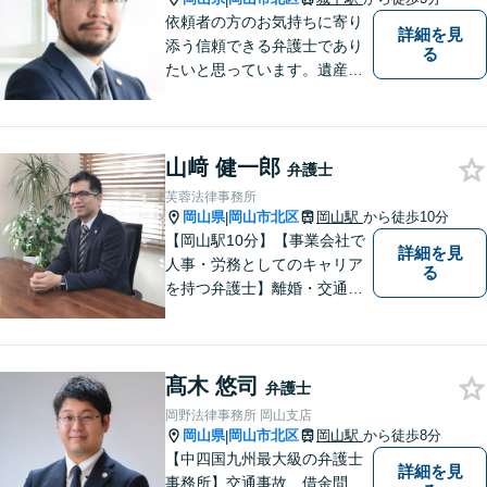
依頼者の方のお気持ちに寄り
詳細を見
添う信頼できる弁護士であり
る
たいと思っています。遺産分
割、交通事故、刑事事件、離
婚、不貞慰謝料、木企業法務
等に対応しています。お気軽
山﨑 健一郎
にご相談ください。
弁護士
芙蓉法律事務所
岡山県
岡山市北区
岡山駅
から徒歩10分
|
【岡山駅10分】【事業会社で
詳細を見
人事・労務としてのキャリア
る
を持つ弁護士】離婚・交通事
故・事業承継を含む相続の問
題に注力。依頼者の方に寄り
添いながら、まずはじっくり
髙木 悠司
とお話をうかがうことを心掛
弁護士
けています。必要に応じ、他
岡野法律事務所 岡山支店
士業と連携して解決を図りま
岡山県
岡山市北区
岡山駅
から徒歩8分
|
す。
【中四国九州最大級の弁護士
詳細を見
事務所】交通事故、借金問