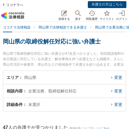
弁護士の方はこちら
ココナラへ
投稿する
探す
閲覧履歴
マイリスト
ログイン
ココナラ法律相談
岡山県で法律相談できる弁護士
岡山県で企業法務に
岡山県の取締役解任対応に強い弁護士
岡山県で取締役解任対応に強い弁護士が47名見つかりました。初回面談無料や
休日面談に対応している弁護士、解決事例を持つ弁護士なども掲載中。さらに
岡山市北区や倉敷市、津山市などの地域条件で弁護士を絞り込めます。企業法
務に関係する顧問弁護士契約や契約書作成・リーガルチェック、雇用契約書・
就業規則作成等の細かな分野での絞り込み検索もでき便利です。特に弁護士法
エリア
岡山県
変更
人VIA支所倉敷みらい法律事務所の岡部 宗茂弁護士や三宅法律事務所の三宅 遼
太郎弁護士、ベリーベスト法律事務所 岡山オフィスの三木 悠希裕弁護士のプロ
相談内容
企業法務、取締役解任対応
変更
フィール情報や弁護士費用、強みなどが注目されています。『岡山県で土日や
夜間に発生した取締役解任対応のトラブルを今すぐに弁護士に相談したい』
『取締役解任対応のトラブル解決の実績豊富な近くの弁護士を検索したい』
詳細条件
未選択
変更
『初回相談無料で取締役解任対応を法律相談できる岡山県内の弁護士に相談予
約したい』などでお困りの相談者さんにおすすめです。
47
人の弁護士が見つかりました
(検索結果について詳しくは
こちら
)