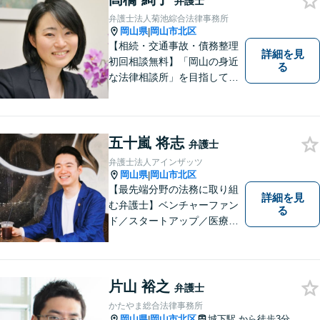
弁護士
相談ください。【土曜日も受
弁護士法人菊池綜合法律事務所
付可能】【専用駐車場あり】
岡山県
岡山市北区
|
【相続・交通事故・債務整理
詳細を見
初回相談無料】「岡山の身近
る
な法律相談所」を目指してい
ます。お悩みやご不安を抱え
た方のお力になれるよう全力
でサポートしていきます。ど
んなささいなことでも構いま
五十嵐 将志
弁護士
せん。お気軽にご相談くださ
弁護士法人アインザッツ
い。【土曜日も受付可能】
岡山県
岡山市北区
|
【専用駐車場あり】
【最先端分野の法務に取り組
詳細を見
む弁護士】ベンチャーファン
る
ド／スタートアップ／医療介
護／リーガルテックetc...移り
変わる時代のニーズに応えら
れるよう、専門性の高い分野
に積極的に取り組みます。少
片山 裕之
弁護士
数の案件に集中し、「迅速対
かたやま総合法律事務所
応」を実現します！
岡山県
岡山市北区
城下駅
から徒歩3分
|