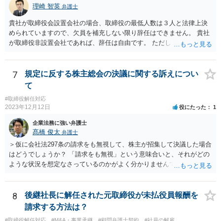
理崎 智英
弁護士
貴社が取締役会設置会社の場合、取締役の最低人数は３人と法律上決
められていますので、欠員を補充しない限り辞任はできません。 貴社
が取締役非設置会社であれば、辞任は自由です。 ただし、会社にとっ
て「不利な時期」に辞任した場合であって、辞任により会社に損害が
生じた場合、会社に対して損害賠償をする必要があります。 一度、今
後の対応等について、弁護士にご相談されることをお勧めします。
7
規定に反する株主総会の決議に関する訴えについ
て
#取締役解任対応
2023年12月12日
役にたった
1
企業法務に強い弁護士
髙橋 俊太
弁護士
＞仮に会社法297条の請求をも無視して、株主が招集して決議した場合
はどうでしょうか？ 「請求をも無視」という意味合いと、それがどの
ような状況を想定なさっているのかがよく分かりませんでしたが、株
主総会決議取消訴訟の対象あるいは株主総会決議不存在確認訴訟の対
象になるのではないかと思われます。
8
後継社長に解任された元取締役が未払役員報酬を
請求する方法は？
#取締役解任対応
#M&A・事業承継
#顧問弁護士契約
#社員の解雇