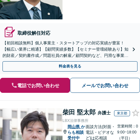
取締役解任対応
【初回相談無料】個人事業主・スタートアップの対応実績が豊富！
【幅広い業界に精通】【顧問実績多数】【セミナー登壇経験あり】知
的財産／契約書作成／問題社員の解雇／顧問契約など、円滑な事業運
営をサポートします【土日祝・夜間対応】【岡山駅10分】
料金表を見る
電話でお問い合わせ
メールでお問い合わせ
柴田 堅太郎
弁護士
東京都
LBX法律事務所
営業時間：0
岡山県
か
面談方法(対面・
らも相談
電話・ビデオな
9:00~18:00
受付中
ど)は応相談
（平日）