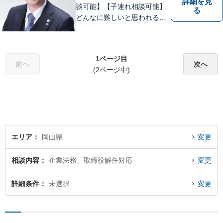
詳細を見
談可能】【子連れ相談可能】
る
どんなに難しいと思われる案
件でも、あきらめずに解決策
を探していきたいと考えてい
ます。トラブルに巻き込まれ
1ページ目
ている皆さまの現状を良い方
前へ
次へ
(2ページ中)
向に変化させることができる
ように全力を尽くします。
エリア
岡山県
変更
相談内容
企業法務、取締役解任対応
変更
詳細条件
未選択
変更