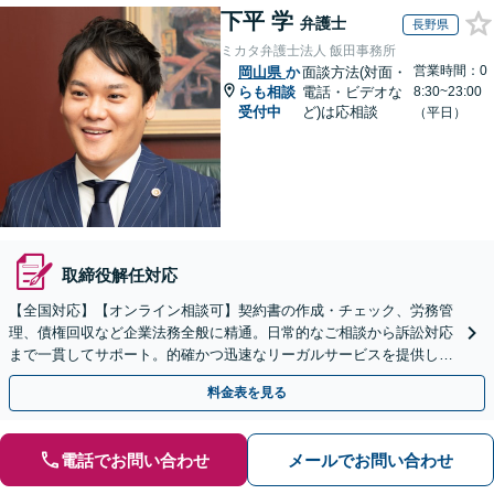
下平 学
弁護士
長野県
ミカタ弁護士法人 飯田事務所
営業時間：0
岡山県
か
面談方法(対面・
らも相談
電話・ビデオな
8:30~23:00
受付中
ど)は応相談
（平日）
取締役解任対応
【全国対応】【オンライン相談可】契約書の作成・チェック、労務管
理、債権回収など企業法務全般に精通。日常的なご相談から訴訟対応
まで一貫してサポート。的確かつ迅速なリーガルサービスを提供しま
す。【初回相談無料】【休日・夜間相談可】
料金表を見る
電話でお問い合わせ
メールでお問い合わせ