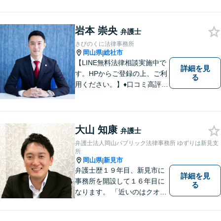
料」の相談を行っています！
まずはお気軽にご相談くださ
岩本 崇央
い！
弁護士
きびのくに法律事務所
岡山県
総社市
|
【LINE無料法律相談実施中で
詳細を見
す。HPからご登録の上、ご利
る
用ください。】♦口コミ高評価
多数有♦丁寧にお話をお伺いし
ます♦ご相談者・依頼者様の最
大の理解者として活動いたし
ます。【完全個室】【初回３
大山 知康
弁護士
０分無料面談】
弁護士法人岡山パブリック法律事務所 ゆずりは新見支
所
岡山県
新見市
|
弁護士歴１９年目、新見市に
詳細を見
事務所を開設して１６年目に
る
なります。 「近いのはクオリ
ティ」をモットーに、地元の
皆さまに距離的にも精神的に