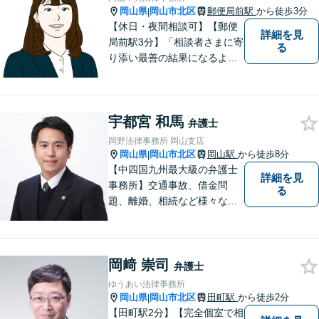
岡山県
岡山市北区
郵便局前駅
から徒歩3分
|
【休日・夜間相談可】【郵便
詳細を見
局前駅3分】「相談者さまに寄
る
り添い最善の結果になるよう
尽力」婚姻費用・財産分与・
養育費の交渉などお任せくだ
さい「刑事事件：捜査機関に
宇都宮 和馬
よる不当な取り調べや身体拘
弁護士
束から、依頼者さまの利益を
岡野法律事務所 岡山支店
守ります【完全個室相談】
岡山県
岡山市北区
岡山駅
から徒歩8分
|
【中四国九州最大級の弁護士
詳細を見
事務所】交通事故、借金問
る
題、離婚、相続など様々な問
題について、「何度でも無
料」の相談を行っています！
まずはお気軽にご相談くださ
岡﨑 崇司
い！
弁護士
ゆうあい法律事務所
岡山県
岡山市北区
田町駅
から徒歩2分
|
【田町駅2分】【完全個室で相