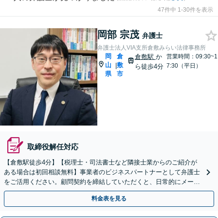
47件中 1-30件を表示
岡部 宗茂
弁護士
弁護士法人VIA支所倉敷みらい法律事務所
岡
倉
倉敷駅
か
営業時間：09:30~1
山
敷
|
7:30（平日）
ら徒歩4分
県
市
取締役解任対応
【倉敷駅徒歩4分】【税理士・司法書士など隣接士業からのご紹介が
ある場合は初回相談無料】事業者のビジネスパートナーとして弁護士
をご活用ください。顧問契約を締結していただくと、日常的にメール
やお電話でのご相談も可能です。
料金表を見る