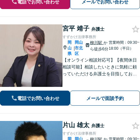
電話でお問い合わせ
メールでお問い合わせ
宮平 靖子
弁護士
すずかけ法律事務所
岡
岡山
柳川駅
か
営業時間：09:30~
山
市北
|
18:00（平日）
ら徒歩6分
県
区
【オンライン相談対応可】【夜間休日
相談可能】相談したいときに気軽に頼
っていただける弁護士を目指しており
ます。依頼者にとって最善の解決策を
一緒に考えます。まずはご相談くださ
い。
電話でお問い合わせ
メールで面談予約
片山 雄太
弁護士
すずかけ法律事務所
岡
岡山
柳川駅
か
営業時間：09:30~