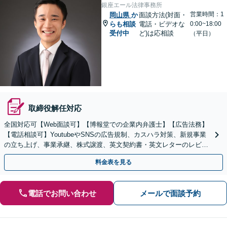
銀座エール法律事務所
営業時間：1
岡山県
か
面談方法(対面・
らも相談
電話・ビデオな
0:00~18:00
受付中
ど)は応相談
（平日）
取締役解任対応
全国対応可【Web面談可】【博報堂での企業内弁護士】【広告法務】
【電話相談可】YoutubeやSNSの広告規制、カスハラ対策、新規事業
の立ち上げ、事業承継、株式譲渡、英文契約書・英文レターのレビュ
ー・ドラフトなどに対応。
料金表を見る
電話でお問い合わせ
メールで面談予約