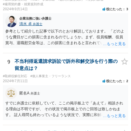
#雇用契約書・就業規則作成
2024年9月14日
役にたった
3
企業法務に強い弁護士
清水 卓
弁護士
参考として紹介した記事で以下のとおり解説しております。 「どのよ
うな費目がこの損害に含まれるのでしょうか。まず、役員報酬、役員
賞与、退職慰労金等は、この損害に含まれると言われています。また
手当等異なる名称が使用されていても、実質はこれらと同じような性
質の金員と判断されれば、損害に含まれる可能性があります。 慰謝料
や弁護士費用については、これらの損害に含まれないと述べる裁判例
9
不当利得返還請求訴訟で訴外和解交渉を行う際の
もありますが、含まれるとする見解もあり、争いがあるところです
留意点は？
（なお、含まれないとしても、民法の不法行為などの別の法律構成で
#取締役解任対応
#個人事業主・フリーランス
賠償請求される可能性もあります）。」 → このように、法律構成の工
2024年7月11日
役にたった
2
夫等次第では、慰謝料請求の余地もあるのですが、あなたのケースで
は、不法行為構成で請求しようとすると、３年の消滅時効の壁に阻ま
匿名A
弁護士
れるリスクがあるため、慰謝料請求までは難しいかもしれません。
損害のメイン部分は役員報酬の部分かと思われます。会社法第３３９
すでに弁護士に依頼していて、ここの掲示板上で「あえて」相談され
条２項の損害賠償責任の法的性質について、法律により設けられた特
る理由は不明ですが、 その状況で掲示板上でのご回答は致しかねま
別の責任（法定責任）と解する立場であっても、時効期間の観点から
す。 証人尋問も終わっているような状況で、実際に和解のお話も進ん
は、早めに請求行動を試みる等の対策を講じておくべきかと思いま
でいる様子であるところ、 そのような経緯、相手方にそのようにお伝
す。 この掲示板での私からの回答はこれで終わりにさせていただぎ
えになられたい理由、原告側の温度感、裁判の流れ、判決となったと
す。より詳しくは、証拠を持参の上、法律事務所に赴いて弁護士に直