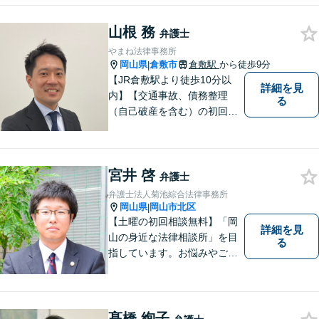
山根 務
弁護士
やまね法律事務所
岡山県
倉敷市
倉敷駅
から徒歩9分
|
【JR倉敷駅より徒歩10分以
詳細を見
内】【交通事故、債務整理
る
（自己破産を含む）の初回相
談６０分無料】
宮井 啓
弁護士
弁護士法人菊池綜合法律事務所
岡山県
岡山市北区
|
【土曜の初回相談無料】「岡
詳細を見
山の身近な法律相談所」を目
る
指しています。お悩みやご不
安を抱えた方のお力になれる
よう、全力でサポートしてい
きます。どんなささいなこと
でも構いません。お気軽にご
髙橋 絢子