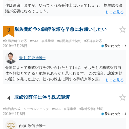
僕は遠慮しますが、やってくれる弁護士はいるでしょう。 株主総会決
議が必要になるでしょう。
3
親族間紛争の調停依頼を早急にお願いしたい
#取締役解任対応
#M&A・事業承継
#顧問弁護士契約
#不祥事対応
2019年7月28日
役にたった
7
青山 知史
弁護士
脅迫によって株式譲渡を強いられたとすれば、そもそもの株式譲渡自
体を無効とできる可能性もあるかと思われます。 この場合、譲渡無効
の通知を発した上で、社内の株主に関する手続き等を履行していく必
要がありますが、相手方も強硬な姿勢のようであり、場合によっては
株主権確認訴訟等に発展する可能性はあるかと思われます。 いずれに
しても、譲渡時の状況やその裏付けとなる証拠の有無、また、当該会
4
取締役辞任に伴う株式譲渡
社の定款等によって、採れる手段も変わってこようかと思われますの
で、早い段階で、 関連資料をお持ちの上、弁護士にご相談をされたほ
#契約書作成・リーガルチェック
#M&A・事業承継
#取締役解任対応
うが良いかと思慮いたします。
2019年4月8日
役にたった
4
内藤 政信
弁護士