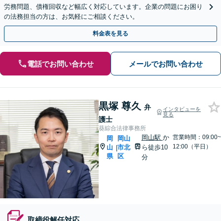
労務問題、債権回収など幅広く対応しています。企業の問題にお困り
の法務担当の方は、お気軽にご相談ください。
料金表を見る
電話でお問い合わせ
メールでお問い合わせ
黒塚 尊久
弁
インタビューを
見る
護士
葵綜合法律事務所
岡山駅
か
営業時間：09:00~
岡
岡山
12:00（平日）
山
市北
ら徒歩10
|
県
区
分
取締役解任対応