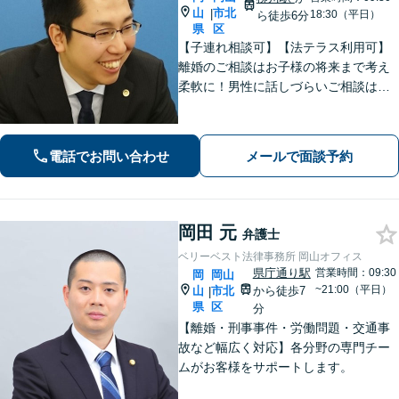
山
市北
|
18:30（平日）
ら徒歩6分
県
区
【子連れ相談可】【法テラス利用可】
離婚のご相談はお子様の将来まで考え
柔軟に！男性に話しづらいご相談は女
性弁護士がうかがいます／不動産トラ
ブルは司法書士・土地家屋調査士など
と連携してきめ細やかに対応【注力分
電話でお問い合わせ
メールで面談予約
野初回相談無料】【WEB面談可】
岡田 元
弁護士
ベリーベスト法律事務所 岡山オフィス
県庁通り駅
営業時間：09:30
岡
岡山
~21:00（平日）
山
市北
から徒歩7
|
県
区
分
【離婚・刑事事件・労働問題・交通事
故など幅広く対応】各分野の専門チー
ムがお客様をサポートします。