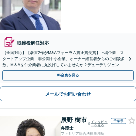
取締役解任対応
【全国対応】【著書2作がM&Aフォーラム賞正賞受賞】上場企業、ス
タートアップ企業、非公開中小企業、オーナー経営者からのご相談多
数。M＆Aを仲介業者に丸投げしていませんか？デューデリジェンス
や契約書作成・交渉はお任せください【初回無料】
料金表を見る
メールでお問い合わせ
辰野 樹市
千葉県
インタビュ
ーを見る
弁護士
ファミリア総合法律事務所