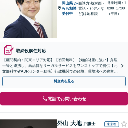
営業時間：1
岡山県
か
面談方法(対面・
らも相談
電話・ビデオな
0:00~17:00
受付中
ど)は応相談
（平日）
取締役解任対応
【顧問契約：関東エリア対応】【初回無料】【知的財産に強い】弁理
士等と連携し、高品質なリーガルサービスをワンストップで提供【元
文部科学省ADRセンター勤務】行政機関での経験、環境法への豊富な
知識を活かし、事業者さまの抱える問題を解決へ導きます
料金表を見る
電話でお問い合わせ
外山 大地
弁護士
東京都