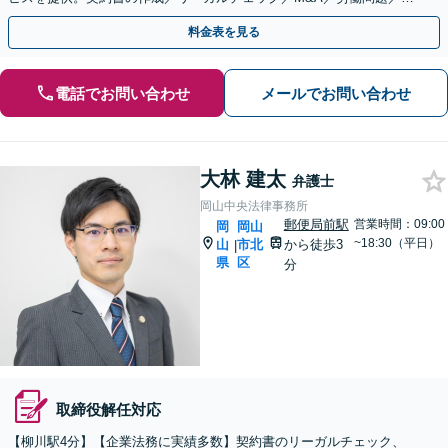
的財産等、お任せください【他士業連携可能】
料金表を見る
電話でお問い合わせ
メールでお問い合わせ
大林 建太
弁護士
岡山中央法律事務所
郵便局前駅
営業時間：09:00
岡
岡山
~18:30（平日）
山
市北
から徒歩3
|
県
区
分
取締役解任対応
【柳川駅4分】【企業法務に実績多数】契約書のリーガルチェック、