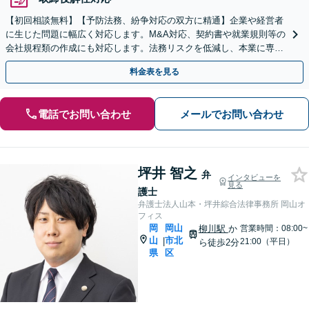
【初回相談無料】【予防法務、紛争対応の双方に精通】企業や経営者
に生じた問題に幅広く対応します。M&A対応、契約書や就業規則等の
会社規程類の作成にも対応します。法務リスクを低減し、本業に専念
できる環境を整えます。お気軽にご相談ください
料金表を見る
電話でお問い合わせ
メールでお問い合わせ
坪井 智之
弁
インタビューを
見る
護士
弁護士法人山本・坪井綜合法律事務所 岡山オ
フィス
岡
岡山
柳川駅
か
営業時間：08:00~
山
市北
|
21:00（平日）
ら徒歩2分
県
区