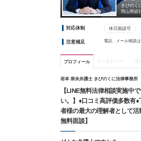
きびのく
岡山県
総
対応体制
休日面談可
電話、メール相談は
注意補足
インタビュー
注
プロフィール
岩本 崇央弁護士 きびのくに法律事務所
【LINE無料法律相談実施中
い。】♦口コミ高評価多数有
者様の最大の理解者として活
無料面談】