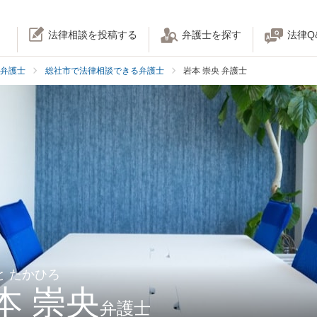
法律相談を投稿する
弁護士を探す
法律Q
弁護士
総社市で法律相談できる弁護士
岩本 崇央 弁護士
と たかひろ
本 崇央
弁護士