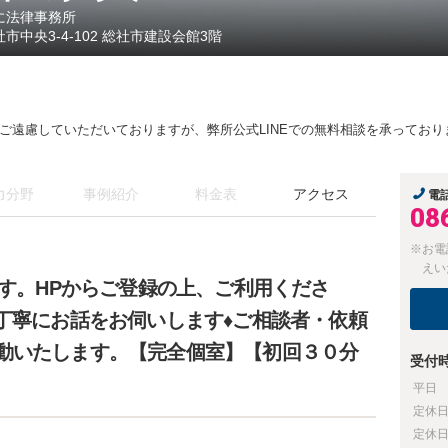
に法律事務所
社市中央3-4-102 総社市建設会館3階
ご遠慮していただいておりますが、弊所公式LINEでの無料相談を承っており
力分野
事例紹介
料金表
アクセス
電
08
※お電
えい
です。HPからご登録の上、ご利用くださ
♦丁寧にお話をお伺いします♦ご相談者・依頼
動いたします。【完全個室】【初回３０分
受付
平日
定休
定休