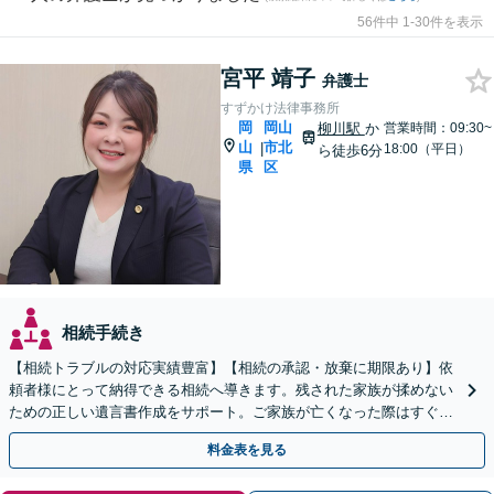
56件中 1-30件を表示
宮平 靖子
弁護士
すずかけ法律事務所
岡
岡山
柳川駅
か
営業時間：09:30~
山
市北
|
18:00（平日）
ら徒歩6分
県
区
相続手続き
【相続トラブルの対応実績豊富】【相続の承認・放棄に期限あり】依
頼者様にとって納得できる相続へ導きます。残された家族が揉めない
ための正しい遺言書作成をサポート。ご家族が亡くなった際はすぐに
弁護士に相談を！【安心の費用設計】【岡山駅徒歩10分】
料金表を見る