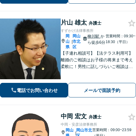
片山 雄太
弁護士
すずかけ法律事務所
岡
岡山
柳川駅
か
営業時間：09:30~
山
市北
|
18:30（平日）
ら徒歩6分
県
区
【子連れ相談可】【法テラス利用可】
離婚のご相談はお子様の将来まで考え
柔軟に！男性に話しづらいご相談は女
性弁護士がうかがいます／不動産トラ
ブルは司法書士・土地家屋調査士など
と連携してきめ細やかに対応【注力分
電話でお問い合わせ
メールで面談予約
野初回相談無料】【WEB面談可】
中岡 宏文
弁護士
中岡・安彦法律事務所
岡山
岡山市北
営業時間：09:00~23:59
|
県
区
（平日）