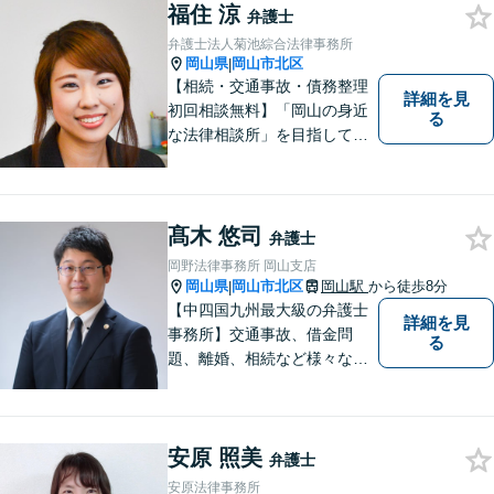
福住 涼
弁護士
弁護士法人菊池綜合法律事務所
岡山県
岡山市北区
|
【相続・交通事故・債務整理
詳細を見
初回相談無料】「岡山の身近
る
な法律相談所」を目指してい
ます。お悩みやご不安を抱え
た方のお力になれるよう全力
でサポートしていきます。ど
んなささいなことでも構いま
髙木 悠司
弁護士
せん。お気軽にご相談くださ
岡野法律事務所 岡山支店
い。【土曜日も受付可能】
岡山県
岡山市北区
岡山駅
から徒歩8分
|
【専用駐車場あり】
【中四国九州最大級の弁護士
詳細を見
事務所】交通事故、借金問
る
題、離婚、相続など様々な問
題について、「何度でも無
料」の相談を行っています！
まずはお気軽にご相談くださ
安原 照美
い！
弁護士
安原法律事務所