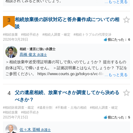
相談されてみると良いでしょう。
3
相続放棄後の訴状対応と答弁書作成についての相
談
#相続放棄
#相続手続き
#相続人調査・確定
#相続トラブルの代理交渉
2026年3月28日
役にたった
6
相続・遺言に強い弁護士
髙橋 俊太
弁護士
＞相続放棄申述受理証明書の写しで良いのでしょうか？ 提出するもの
自体は写しで構いません。 ＞証拠説明書とはなんでしょうか？ 下記を
ご参照ください。 https://www.courts.go.jp/tokyo-s/vc-files/tokyo-s/file/
14-1kisairei.pdf
4
父の遺産相続、放棄すべきか調査してから決める
べきか？
#相続財産調査・鑑定
#遺産分割
#不動産・土地の相続
#相続人調査・確定
#相続放棄
#相続手続き
2025年7月15日
役にたった
5
佐々木 晋輔
弁護士