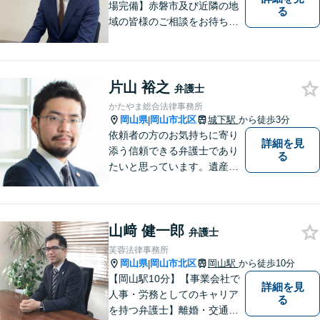
場完備】赤磐市及び近隣の地
る
域の皆様のご相談をお待ちし
ております。
片山 裕之
弁護士
かたやま総合法律事務所
岡山県
岡山市北区
城下駅
から徒歩3分
|
依頼者の方のお気持ちに寄り
詳細を見
添う信頼できる弁護士であり
る
たいと思っています。遺産分
割、交通事故、刑事事件、離
婚、不貞慰謝料、木企業法務
等に対応しています。お気軽
山﨑 健一郎
にご相談ください。
弁護士
芙蓉法律事務所
岡山県
岡山市北区
岡山駅
から徒歩10分
|
【岡山駅10分】【事業会社で
詳細を見
人事・労務としてのキャリア
る
を持つ弁護士】離婚・交通事