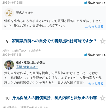
2019年6月28日
役にたった
6
匿名A
弁護士
情報を小出しにされますといつまでも質問と回答にキリがありません
ので、後はお近くの弁護士にご相談下さい。
9
家庭裁判所への自分での書類提出は可能ですか？
#調停
#相続手続き
#遺産分割
2025年5月8日
役にたった
5
相続・遺言に強い弁護士
髙橋 俊太
弁護士
貴方自身が作成した書面を提出して門前払いになるということはな
く、裁判所としては受理せざるを得ないはずですが、今後の貴方と代
理人との信頼関係のことを考えると、貴方の独断で書面を提出したり
裁判所に電話したりするのはお勧めしにくいところです。 現在の弁護
士が主張書面の提出を渋っているようですが、弁護士として提出の実
益がないと考えている可能性もあると思いますので、そのあたりも含
10
身元保証人の賠償義務、契約内容と法改正の影響
めて、弁護士見解を確認等するためによく打ち合わせた方がよいと思
います。単に面倒臭いということで書面提出をしないということであ
#相続手続き
#家族間の相続トラブル