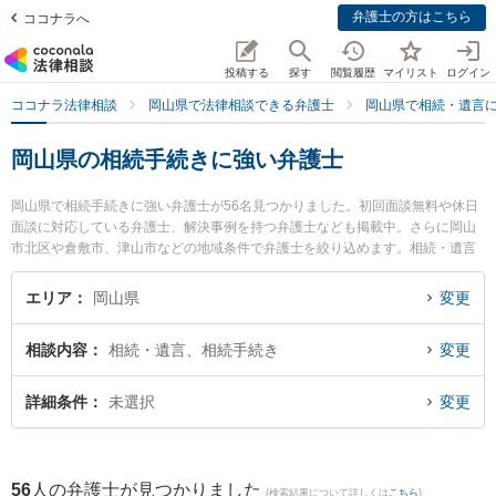
弁護士の方はこちら
ココナラへ
投稿する
探す
閲覧履歴
マイリスト
ログイン
ココナラ法律相談
岡山県で法律相談できる弁護士
岡山県で相続・遺言
岡山県の相続手続きに強い弁護士
岡山県で相続手続きに強い弁護士が56名見つかりました。初回面談無料や休日
面談に対応している弁護士、解決事例を持つ弁護士なども掲載中。さらに岡山
市北区や倉敷市、津山市などの地域条件で弁護士を絞り込めます。相続・遺言
に関係する家族間の相続トラブルや認知症の相続、遺産分割等の細かな分野で
の絞り込み検索もでき便利です。特にすずかけ法律事務所の宮平 靖子弁護士や
エリア
岡山県
変更
葵綜合法律事務所の吉田 浩晃弁護士、小野裕司法律事務所の小野 裕司弁護士の
プロフィール情報や弁護士費用、強みなどが注目されています。『岡山県で土
相談内容
相続・遺言、相続手続き
変更
日や夜間に発生した相続手続きのトラブルを今すぐに弁護士に相談したい』
『相続手続きのトラブル解決の実績豊富な近くの弁護士を検索したい』『初回
相談無料で相続手続きを法律相談できる岡山県内の弁護士に相談予約したい』
詳細条件
未選択
変更
などでお困りの相談者さんにおすすめです。
56
人の弁護士が見つかりました
(検索結果について詳しくは
こちら
)