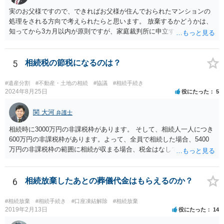
実のお父様ですので、できればお父様が住んでおられたマンションの
処理をされる方向で考えられたらと思います。 放棄するかどうかは、
知ってから3カ月以内が原則ですが、家庭裁判所に申立すれば3カ月の
期間を伸長することができます。 その間に、財産の状況を調査して、
放棄するかどうか決めることができます。 銀行やサラ金が数年も放置
することはありませんので、数年後に借金が発見される可能性はほぼ
5
相続税の節税になるのは？
ありません。 なお、私が扱った相続放棄を検討していた案件で、期間
伸長して調査したところ、サラ金に対する過払金など相当な財産が見
#遺産分割
#不動産・土地の相続
#協議
#相続手続き
つかったため相続したという事例がありました。
2024年8月25日
役にたった
5
関 大河
弁護士
相続時に3000万円の非課税枠があります。 そして、相続人一人につき
600万円の非課税枠があります。よって、全員で相続した場合、5400
万円の非課税枠の範囲に相続が収まる場合、税金はなしです。 一人が
相続放棄すると、600万円の枠が一つ減ります。よって、4800万円の
範囲となります。 一般的には、全員で相続する方が税金はお得です。
また、全員で相続しても、話し合いの結果、親がすべて相続と決める
6
相続放棄したあとの葬儀代金はもらえるのか？
こともできます。この場合でも相続の非課税枠は、全員で相続した540
0万円分使えます。 父が亡くなり、母が全部相続すると、母から三人
#相続放棄
#相続手続き
#口座凍結解除
#相続放棄
で相続する際は、4800万円が非課税枠となります。 そうすると、母が
2019年2月13日
役にたった
14
亡くなってから相続すると、両親のどちらかが亡くなってから相続す