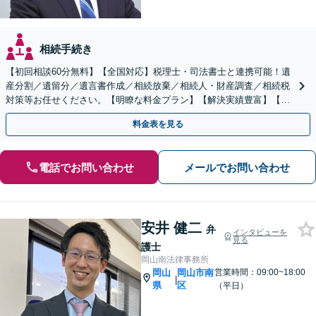
相続手続き
【初回相談60分無料】【全国対応】税理士・司法書士と連携可能！遺
産分割／遺留分／遺言書作成／相続放棄／相続人・財産調査／相続税
対策等お任せください。【明瞭な料金プラン】【解決実績豊富】【電
話相談可】
料金表を見る
電話でお問い合わせ
メールでお問い合わせ
安井 健二
弁
インタビューを
見る
護士
岡山南法律事務所
岡山
岡山市南
営業時間：09:00~18:00
|
県
区
（平日）