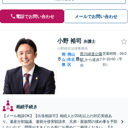
電話でお問い合わせ
メールでお問い合わせ
小野 裕司
弁護士
小野裕司法律事務所
西川緑道公園
営業時間：09:0
岡
岡山
0~20:00（平
山
市北
駅
から徒歩7
|
県
区
日）
分
相続手続き
【メール相談OK】【出張相談可】相続人が20名以上の対応実績あ
り。遺産分割協議、遺留分侵害額請求、兄弟・親族間の揉め事を予防
したいなど、問題が大きくなる前にお早めにご相談ください。【土日