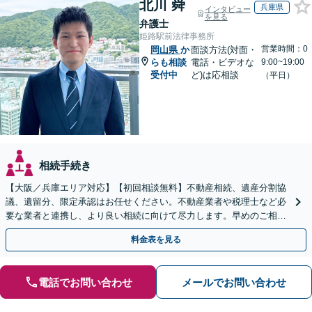
北川 舜
兵庫県
インタビュー
を見る
弁護士
姫路駅前法律事務所
営業時間：0
岡山県
か
面談方法(対面・
らも相談
電話・ビデオな
9:00~19:00
受付中
ど)は応相談
（平日）
相続手続き
【大阪／兵庫エリア対応】【初回相談無料】不動産相続、遺産分割協
議、遺留分、限定承認はお任せください。不動産業者や税理士など必
要な業者と連携し、より良い相続に向けて尽力します。早めのご相談
が複雑化を防ぐカギとなります【休日相談可】
料金表を見る
電話でお問い合わせ
メールでお問い合わせ