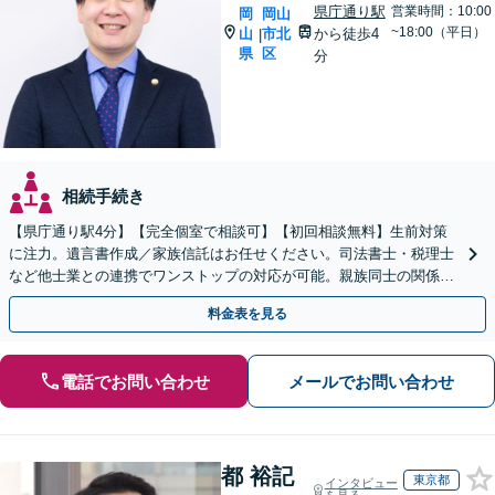
県庁通り駅
営業時間：10:00
岡
岡山
~18:00（平日）
山
市北
から徒歩4
|
県
区
分
相続手続き
【県庁通り駅4分】【完全個室で相談可】【初回相談無料】生前対策
に注力。遺言書作成／家族信託はお任せください。司法書士・税理士
など他士業との連携でワンストップの対応が可能。親族同士の関係を
守るためにも、お早めにご相談を。【夜間・休日相談可能】
料金表を見る
電話でお問い合わせ
メールでお問い合わせ
都 裕記
東京都
インタビュー