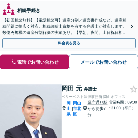
相続手続き
【初回相談無料】【電話相談可】遺産分割／遺言書作成など、遺産相
続問題に幅広く対応。相続診断士資格を有する弁護士が対応します。
数億円規模の遺産分割解決の実績あり。【早朝、夜間、土日祝日相談
対応】【カード払い可】
料金表を見る
電話でお問い合わせ
メールでお問い合わせ
岡田 元
弁護士
ベリーベスト法律事務所 岡山オフィス
県庁通り駅
営業時間：09:30
岡
岡山
~21:00（平日）
山
市北
から徒歩7
|
県
区
分