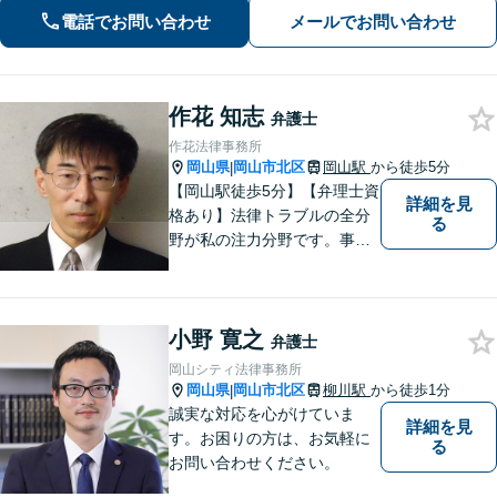
通。その他労働事件もカバー【行政事
電話でお問い合わせ
メールでお問い合わせ
件】学校トラブル・いじめ問題に注力
【企業法務】予防法務・紛争対応お任
せください。
作花 知志
弁護士
作花法律事務所
岡山県
岡山市北区
岡山駅
から徒歩5分
|
【岡山駅徒歩5分】【弁理士資
詳細を見
格あり】法律トラブルの全分
る
野が私の注力分野です。事務
所の理念は、ご相談の後には
心の中に花が咲いたようにな
っていただけること。【法テ
小野 寛之
ラス対応】【後払い対応】
弁護士
【日弁連国際人権問題委員会
岡山シティ法律事務所
所属】お困りの方は、お気軽
岡山県
岡山市北区
柳川駅
から徒歩1分
|
にご相談下さい。
誠実な対応を心がけていま
詳細を見
す。お困りの方は、お気軽に
る
お問い合わせください。