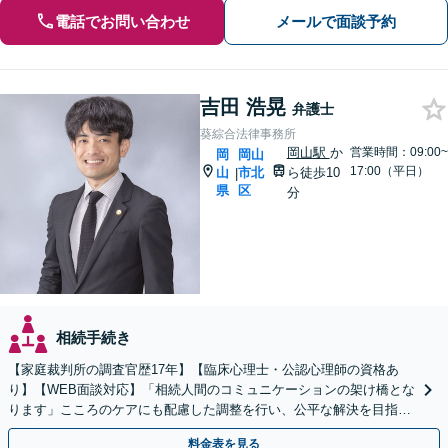
電話でお問い合わせ
メールで面談予約
吉田 浩晃
弁護士
葵綜合法律事務所
岡山駅
か
営業時間：09:00~
岡
岡山
17:00（平日）
山
市北
ら徒歩10
|
県
区
分
相続手続き
【家庭裁判所の調査官歴17年】【臨床心理士・公認心理師の資格あ
り】【WEB面談対応】「相続人間のコミュニケーションの架け橋とな
ります」こころのケアにも配慮した調整を行い、公平な解決を目指し
ます「成年後見・未成年後見のご相談にも対応」
料金表を見る