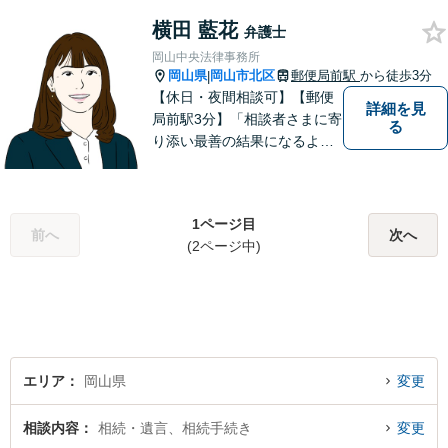
ちの方は、どうぞお気軽にご
横田 藍花
相談ください。依頼者さまの
弁護士
サポートができるよう努めて
岡山中央法律事務所
まいります。
岡山県
岡山市北区
郵便局前駅
から徒歩3分
|
【休日・夜間相談可】【郵便
詳細を見
局前駅3分】「相談者さまに寄
る
り添い最善の結果になるよう
尽力」婚姻費用・財産分与・
養育費の交渉などお任せくだ
さい「刑事事件：捜査機関に
1ページ目
よる不当な取り調べや身体拘
前へ
次へ
(2ページ中)
束から、依頼者さまの利益を
守ります【完全個室相談】
エリア
岡山県
変更
相談内容
相続・遺言、相続手続き
変更