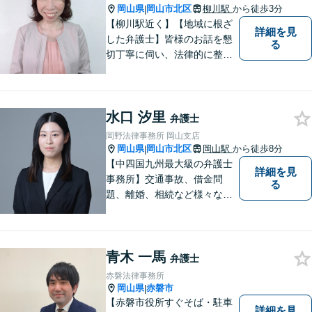
岡山県
岡山市北区
柳川駅
から徒歩3分
|
【柳川駅近く】【地域に根ざ
詳細を見
した弁護士】皆様のお話を懇
る
切丁寧に伺い、法律的に整理
して、わかりやすい言葉でご
説明いたします。【24時間予
約受付可】皆様方のお悩みが
水口 汐里
少しでも解決されますよう，
弁護士
誠心誠意努力いたす所存で
岡野法律事務所 岡山支店
す。皆様方のご来所をお待ち
岡山県
岡山市北区
岡山駅
から徒歩8分
|
しております。
【中四国九州最大級の弁護士
詳細を見
事務所】交通事故、借金問
る
題、離婚、相続など様々な問
題について、「何度でも無
料」の相談を行っています！
まずはお気軽にご相談くださ
青木 一馬
い！
弁護士
赤磐法律事務所
岡山県
赤磐市
|
【赤磐市役所すぐそば・駐車
詳細を見