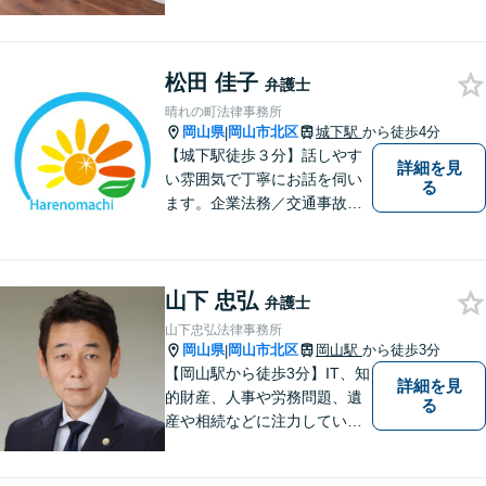
故・事業承継を含む相続の問
題に注力。依頼者の方に寄り
添いながら、まずはじっくり
松田 佳子
とお話をうかがうことを心掛
弁護士
けています。必要に応じ、他
晴れの町法律事務所
士業と連携して解決を図りま
岡山県
岡山市北区
城下駅
から徒歩4分
|
す。
【城下駅徒歩３分】話しやす
詳細を見
い雰囲気で丁寧にお話を伺い
る
ます。企業法務／交通事故／
離婚／相続など幅広い案件を
取り扱っております。
山下 忠弘
弁護士
山下忠弘法律事務所
岡山県
岡山市北区
岡山駅
から徒歩3分
|
【岡山駅から徒歩3分】IT、知
詳細を見
的財産、人事や労務問題、遺
る
産や相続などに注力していま
す。「弁護士に相談するか迷
っている」という悩みをお持