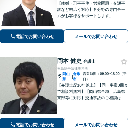
【離婚・刑事事件・労働問題・交通事
故など幅広く対応】各分野の専門チー
ムがお客様をサポートします。
電話でお問い合わせ
メールでお問い合わせ
岡本 健史
弁護士
玉島総合法律事務所
岡山
倉敷
営業時間：09:00~18:00（平
|
県
市
日）
【弁護士歴10年以上】【同一事案3回ま
で相談料無料】【岡山県全域、広島県
東部等に対応】交通事故のご相談はお
任せください！「1円でも多く」賠償金
の獲得を目指します！保険会社の対
応、後遺障害の認定に疑問や不安があ
る方、ご相談ください。
電話でお問い合わせ
メールでお問い合わせ