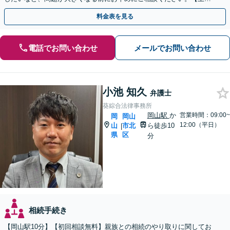
祝・夜間相談も可能】
料金表を見る
電話でお問い合わせ
メールでお問い合わせ
小池 知久
弁護士
葵綜合法律事務所
岡山駅
か
営業時間：09:00~
岡
岡山
12:00（平日）
山
市北
ら徒歩10
|
県
区
分
相続手続き
【岡山駅10分】【初回相談無料】親族との相続のやり取りに関してお