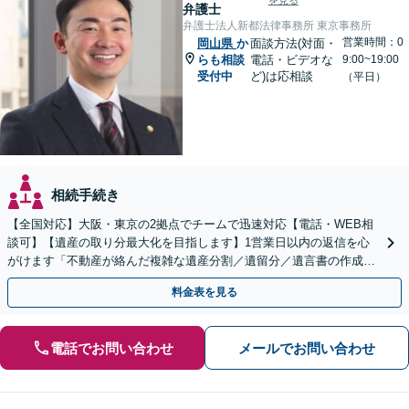
を見る
弁護士
弁護士法人新都法律事務所 東京事務所
営業時間：0
岡山県
か
面談方法(対面・
らも相談
電話・ビデオな
9:00~19:00
受付中
ど)は応相談
（平日）
相続手続き
【全国対応】大阪・東京の2拠点でチームで迅速対応【電話・WEB相
談可】【遺産の取り分最大化を目指します】1営業日以内の返信を心
がけます「不動産が絡んだ複雑な遺産分割／遺留分／遺言書の作成・
執行／事業承継など、お任せください」【休日相談あり】
料金表を見る
電話でお問い合わせ
メールでお問い合わせ