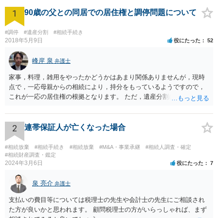
1
90歳の父との同居での居住権と調停問題について
#調停
#遺産分割
#相続手続き
2018年5月9日
役にたった
52
峰岸 泉
弁護士
家事，料理，雑用をやったかどうかはあまり関係ありませんが，現時
点で，一応母親からの相続により，持分をもっているようですので，
これが一応の居住権の根拠となります。 ただ，遺産分割により，母の
持分を父親が取得した場合，住み続けるのは難しいかも知れません。
2
連帯保証人が亡くなった場合
#相続放棄
#相続手続き
#相続放棄
#M&A・事業承継
#相続人調査・確定
#相続財産調査・鑑定
2024年3月6日
役にたった
7
泉 亮介
弁護士
支払いの費目等については税理士の先生や会計士の先生にご相談され
た方が良いかと思われます。 顧問税理士の方がいらっしゃれば、まず