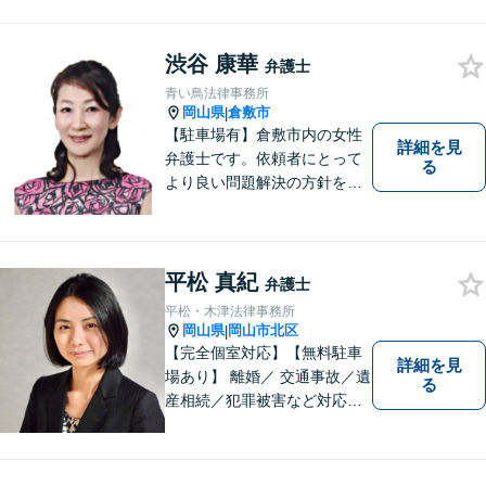
渋谷 康華
弁護士
青い鳥法律事務所
岡山県
倉敷市
|
【駐車場有】倉敷市内の女性
詳細を見
弁護士です。依頼者にとって
る
より良い問題解決の方針を示
すために、まず依頼者の気持
ちを理解することを大切にし
ています。法律問題は早めの
ご相談が納得のいく解決への
平松 真紀
弁護士
第一歩です。お一人で悩まず
平松・木津法律事務所
に、お気軽にご相談くださ
岡山県
岡山市北区
|
い。
【完全個室対応】【無料駐車
詳細を見
場あり】 離婚／ 交通事故／遺
る
産相続／犯罪被害など対応可
能。お話を、じっくりと伺い
ます。お気軽にご相談くださ
い。