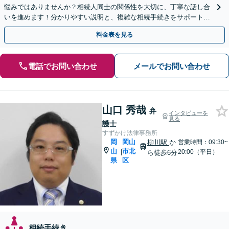
悩みではありませんか？相続人同士の関係性を大切に、丁寧な話し合
いを進めます！分かりやすい説明と、複雑な相続手続きをサポートい
たします。まずはご相談ください。【夜間・休日相談可】
料金表を見る
電話でお問い合わせ
メールでお問い合わせ
山口 秀哉
弁
インタビューを
見る
護士
すずかけ法律事務所
岡
岡山
柳川駅
か
営業時間：09:30~
山
市北
|
20:00（平日）
ら徒歩6分
県
区
相続手続き