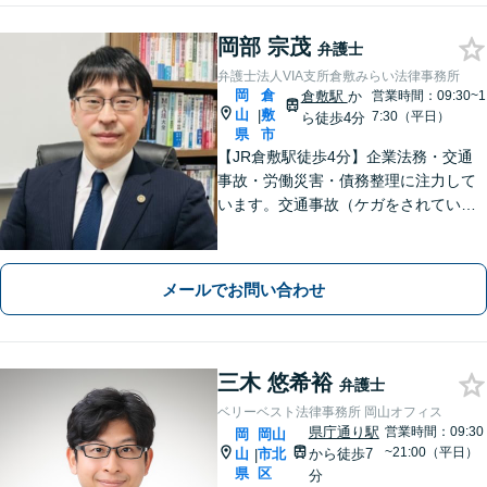
岡部 宗茂
弁護士
弁護士法人VIA支所倉敷みらい法律事務所
岡
倉
倉敷駅
か
営業時間：09:30~1
山
敷
|
7:30（平日）
ら徒歩4分
県
市
【JR倉敷駅徒歩4分】企業法務・交通
事故・労働災害・債務整理に注力して
います。交通事故（ケガをされている
被害者の方）、債務整理（過払い金請
求を含む）、労働災害、他士業からの
ご紹介がある場合の事業者相談は初回
メールでお問い合わせ
無料です。
三木 悠希裕
弁護士
ベリーベスト法律事務所 岡山オフィス
県庁通り駅
営業時間：09:30
岡
岡山
~21:00（平日）
山
市北
から徒歩7
|
県
区
分