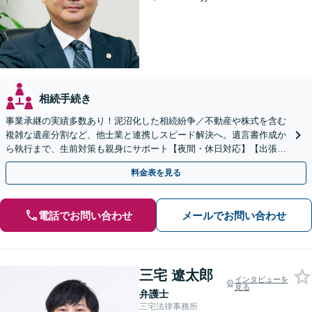
相続手続き
事業承継の実績多数あり！泥沼化した相続紛争／不動産や株式を含む
複雑な遺産分割など、他士業と連携しスピード解決へ。遺言書作成か
ら執行まで、生前対策も親身にサポート【夜間・休日対応】【出張サ
ポート】【岡山駅10分】
料金表を見る
電話でお問い合わせ
メールでお問い合わせ
三宅 遼太郎
インタビューを
見る
弁護士
三宅法律事務所