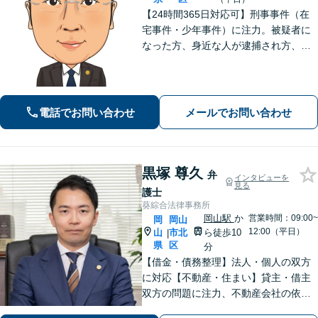
【24時間365日対応可】刑事事件（在
宅事件・少年事件）に注力。被疑者に
なった方、身近な人が逮捕され方、す
ぐにご相談ください。刑事事件はスピ
ード勝負、初回の接見は即時駆けつけ
ます。事件解決後のアフターケアもい
たします。
電話でお問い合わせ
メールでお問い合わせ
黒塚 尊久
弁
インタビューを
見る
護士
葵綜合法律事務所
岡山駅
か
営業時間：09:00~
岡
岡山
12:00（平日）
山
市北
ら徒歩10
|
県
区
分
【借金・債務整理】法人・個人の双方
に対応【不動産・住まい】貸主・借主
双方の問題に注力、不動産会社の依頼
実績あり【労働・雇用】労災事件に精