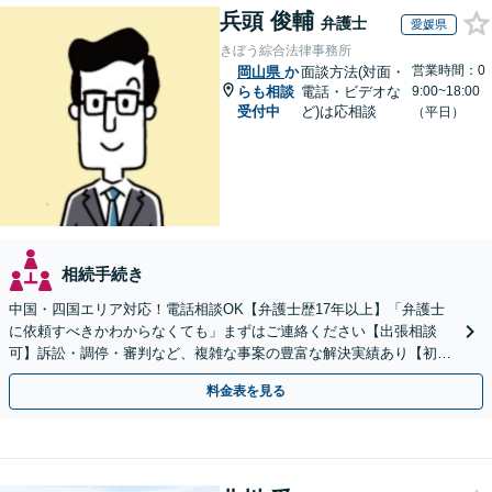
兵頭 俊輔
弁護士
愛媛県
きぼう綜合法律事務所
営業時間：0
岡山県
か
面談方法(対面・
らも相談
電話・ビデオな
9:00~18:00
受付中
ど)は応相談
（平日）
相続手続き
中国・四国エリア対応！電話相談OK【弁護士歴17年以上】「弁護士
に依頼すべきかわからなくても」まずはご連絡ください【出張相談
可】訴訟・調停・審判など、複雑な事案の豊富な解決実績あり【初回
相談無料】初回面談のみで解決できるケースもあります
料金表を見る