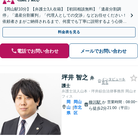
【岡山駅10分】【弁護士3人在籍】【初回相談無料】「遺産分割調
停」「遺産分割審判」「代理人としての交渉」などお任せください！
依頼者さまがご納得されるまで、何度でも丁寧に説明するよう心掛け
ています【土日祝／夜間対応可】【当日／電話相談可】
料金表を見る
電話でお問い合わせ
メールでお問い合わせ
坪井 智之
弁
インタビューを
見る
護士
弁護士法人山本・坪井綜合法律事務所 岡山オ
フィス
岡
岡山
柳川駅
か
営業時間：08:00~
山
市北
|
21:00（平日）
ら徒歩2分
県
区