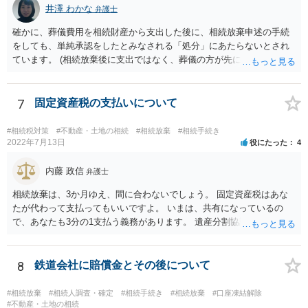
るより非課税の枠が減少します。 計画的に相続をするのがおすすめと
井澤 わかな
弁護士
いうことになります。これ以外にも気をつける点はあるかもしれませ
確かに、葬儀費用を相続財産から支出した後に、相続放棄申述の手続
んので、一度相談して想定するのがおすすめと思います。
をしても、単純承認をしたとみなされる「処分」にあたらないとされ
ています。 (相続放棄後に支出ではなく、葬儀の方が先に来るのが通常
だと思いますので、葬儀→葬儀費用を相続財産から支出→相続放棄申
述の手続ということだと思いますが) ただ、葬儀費用ならいくらでもよ
いということではなく、身分相応の、社会的儀式として当然認められ
7
固定資産税の支払いについて
る程度の金額に留まると考えた方がよいです。 もし、相続人の皆さん
に葬儀費用を支出する経済力がなく、質素な葬儀を行った費用であれ
#相続税対策
#不動産・土地の相続
#相続放棄
#相続手続き
ば相続財産から支出しても単純承認と認められない可能性が高いの
2022年7月13日
役にたった
4
で、相続放棄申述が受理される可能性も高いと思います。
内藤 政信
弁護士
相続放棄は、3か月ゆえ、間に合わないでしょう。 固定資産税はあな
たが代わって支払ってもいいですよ。 いまは、共有になっているの
で、あなたも3分の1支払う義務があります。 遺産分割協議をして、不
動産取得者を決めて、相続登記する必要があります。 登記名義人に支
払い義務があります。
8
鉄道会社に賠償金とその後について
#相続放棄
#相続人調査・確定
#相続手続き
#相続放棄
#口座凍結解除
#不動産・土地の相続