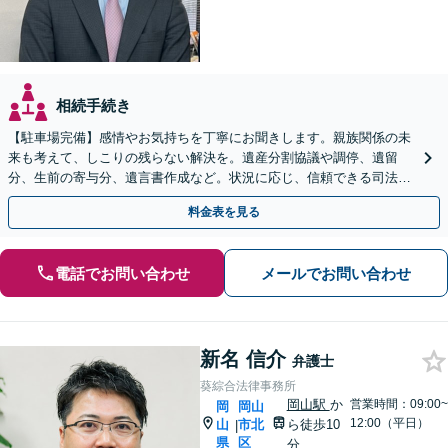
相続手続き
【駐車場完備】感情やお気持ちを丁寧にお聞きします。親族関係の未
来も考えて、しこりの残らない解決を。遺産分割協議や調停、遺留
分、生前の寄与分、遺言書作成など。状況に応じ、信頼できる司法書
士・税理士をご紹介します【WEB面談＆出張相談可】
料金表を見る
電話でお問い合わせ
メールでお問い合わせ
新名 信介
弁護士
葵綜合法律事務所
岡山駅
か
営業時間：09:00~
岡
岡山
12:00（平日）
山
市北
ら徒歩10
|
県
区
分