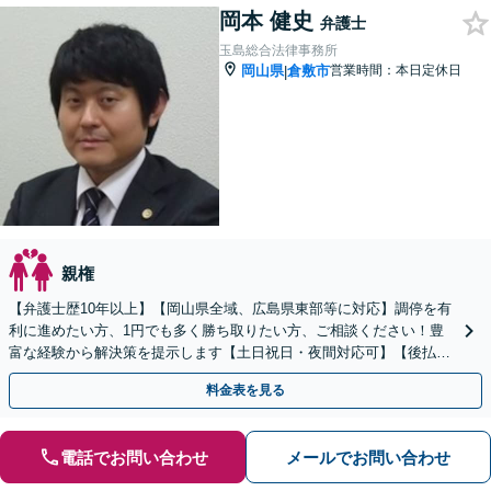
岡本 健史
弁護士
玉島総合法律事務所
岡山県
倉敷市
営業時間：本日定休日
|
親権
【弁護士歴10年以上】【岡山県全域、広島県東部等に対応】調停を有
利に進めたい方、1円でも多く勝ち取りたい方、ご相談ください！豊
富な経験から解決策を提示します【土日祝日・夜間対応可】【後払
い、分割払い応相談】
料金表を見る
電話でお問い合わせ
メールでお問い合わせ