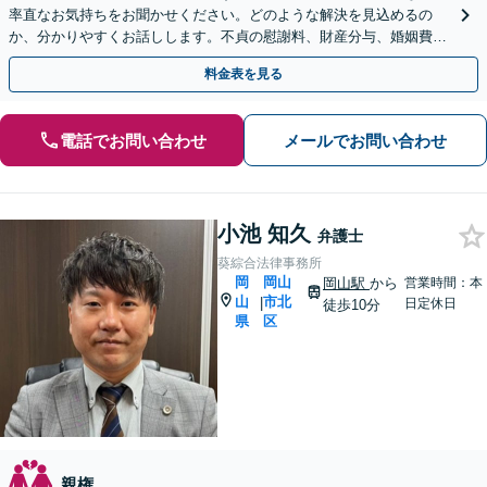
率直なお気持ちをお聞かせください。どのような解決を見込めるの
か、分かりやすくお話しします。不貞の慰謝料、財産分与、婚姻費
用、養育費、親権、面会交流など【子連れ相談｜WEB面談可】
料金表を見る
電話でお問い合わせ
メールでお問い合わせ
小池 知久
弁護士
葵綜合法律事務所
岡
岡山
岡山駅
から
営業時間：本
山
市北
|
日定休日
徒歩10分
県
区
親権