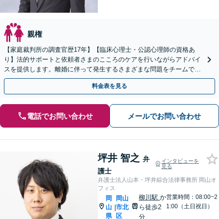
親権
【家庭裁判所の調査官歴17年】【臨床心理士・公認心理師の資格あ
り】法的サポートと依頼者さまのこころのケアを行いながらアドバイ
スを提供します。離婚に伴って発生するさまざまな問題をチームで連
携して一貫サポート【子連れ相談可】
料金表を見る
電話でお問い合わせ
メールでお問い合わせ
坪井 智之
弁
インタビューを
見る
護士
弁護士法人山本・坪井綜合法律事務所 岡山オ
フィス
柳川駅
か
営業時間：08:00~2
岡
岡山
1:00（土日祝日）
山
市北
ら徒歩2
|
県
区
分