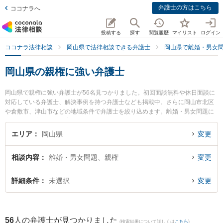
弁護士の方はこちら
ココナラへ
投稿する
探す
閲覧履歴
マイリスト
ログイン
ココナラ法律相談
岡山県で法律相談できる弁護士
岡山県で離婚・男女
岡山県の親権に強い弁護士
岡山県で親権に強い弁護士が56名見つかりました。初回面談無料や休日面談に
対応している弁護士、解決事例を持つ弁護士なども掲載中。さらに岡山市北区
や倉敷市、津山市などの地域条件で弁護士を絞り込めます。離婚・男女問題に
関係する財産分与や養育費、親権等の細かな分野での絞り込み検索もでき便利
です。特に小野裕司法律事務所の小野 裕司弁護士や葵綜合法律事務所の北村 一
エリア
岡山県
変更
弁護士、すずかけ法律事務所の山口 秀哉弁護士のプロフィール情報や弁護士費
用、強みなどが注目されています。『岡山県で土日や夜間に発生した親権のト
相談内容
離婚・男女問題、親権
変更
ラブルを今すぐに弁護士に相談したい』『親権のトラブル解決の実績豊富な近
くの弁護士を検索したい』『初回相談無料で親権を法律相談できる岡山県内の
弁護士に相談予約したい』などでお困りの相談者さんにおすすめです。
詳細条件
未選択
変更
56
人の弁護士が見つかりました
(検索結果について詳しくは
こちら
)