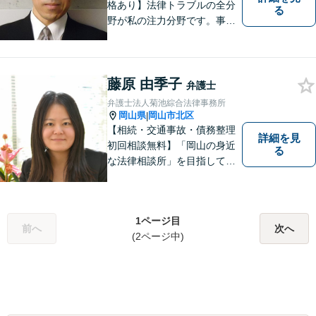
格あり】法律トラブルの全分
る
野が私の注力分野です。事務
所の理念は、ご相談の後には
心の中に花が咲いたようにな
っていただけること。【法テ
藤原 由季子
ラス対応】【後払い対応】
弁護士
【日弁連国際人権問題委員会
弁護士法人菊池綜合法律事務所
所属】お困りの方は、お気軽
岡山県
岡山市北区
|
にご相談下さい。
【相続・交通事故・債務整理
詳細を見
初回相談無料】「岡山の身近
る
な法律相談所」を目指してい
ます。お悩みやご不安を抱え
た方のお力になれるよう全力
でサポートしていきます。ど
1ページ目
んなささいなことでも構いま
前へ
次へ
(2ページ中)
せん。お気軽にご相談くださ
い。【土曜日も受付可能】
【専用駐車場あり】