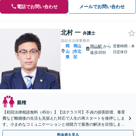
電話でお問い合わせ
メールでお問い合わせ
北村 一
弁護士
葵綜合法律事務所
岡
岡山
岡山駅
から
営業時間：本
山
市北
|
日定休日
徒歩10分
県
区
親権
【初回法律相談無料（45分）】【法テラス可】不貞の損害賠償、養育
費など離婚後の生活も見据えた対応で人生の再スタートを後押ししま
す。小まめなコミュニケーションと傾聴力で最善の解決を目指します
【休日夜間対応】
料金表を見る