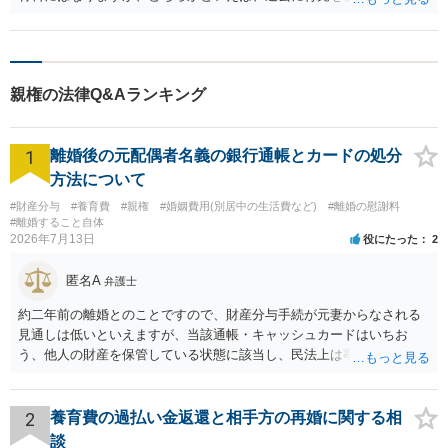
していたかの実績を裁判所は重視しているのではないかと考えており
ます。
親権の法律Q&Aランキング
1
離婚後の元配偶者名義の銀行通帳とカードの処分
方法について
#財産分与
#養育費
#親権
#婚姻費用(別居中の生活費など)
#離婚の慰謝料
#離婚すること自体
2026年7月13日
役にたった
2
匿名A
弁護士
約二年前の離婚とのことですので、財産分与手続が元妻からなされる
見通しは低いといえますが、当該通帳・キャッシュカードはいちお
う、他人の財産を保管している状態に該当し、民法上は事務管理（597
条）が成立しているとはいえます。 現実に問題になることはさほど考
えにくくとも、表だってのお答えとしては元妻の了解なく処分するこ
とはできないというお答えになってしまいます。
2
養育費の過払い金返還と相手方の再婚に関する相
談