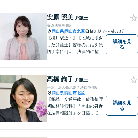
料」の相談を行っています！
まずはお気軽にご相談くださ
安原 照美
い！
弁護士
安原法律事務所
岡山県
岡山市北区
柳川駅
から徒歩3分
|
【柳川駅近く】【地域に根ざ
詳細を見
した弁護士】皆様のお話を懇
る
切丁寧に伺い、法律的に整理
して、わかりやすい言葉でご
説明いたします。【24時間予
約受付可】皆様方のお悩みが
髙橋 絢子
少しでも解決されますよう，
弁護士
誠心誠意努力いたす所存で
弁護士法人菊池綜合法律事務所
す。皆様方のご来所をお待ち
岡山県
岡山市北区
|
しております。
【相続・交通事故・債務整理
詳細を見
初回相談無料】「岡山の身近
る
な法律相談所」を目指してい
ます。お悩みやご不安を抱え
た方のお力になれるよう全力
でサポートしていきます。ど