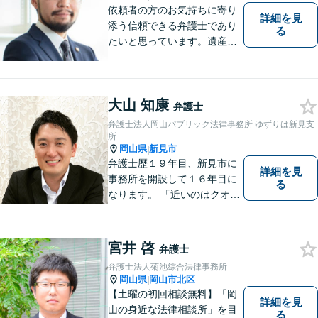
依頼者の方のお気持ちに寄り
詳細を見
添う信頼できる弁護士であり
る
たいと思っています。遺産分
割、交通事故、刑事事件、離
婚、不貞慰謝料、木企業法務
等に対応しています。お気軽
大山 知康
にご相談ください。
弁護士
弁護士法人岡山パブリック法律事務所 ゆずりは新見支
所
岡山県
新見市
|
弁護士歴１９年目、新見市に
詳細を見
事務所を開設して１６年目に
る
なります。 「近いのはクオリ
ティ」をモットーに、地元の
皆さまに距離的にも精神的に
も「近い」法律事務所となれ
宮井 啓
弁護士
るよう職員一同頑張っていま
弁護士法人菊池綜合法律事務所
す。 お気軽にお問い合わせく
岡山県
岡山市北区
|
ださい。
【土曜の初回相談無料】「岡
詳細を見
山の身近な法律相談所」を目
る