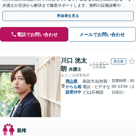
弁護士が交渉から解決まで徹底サポートします。無料の証拠診断や着
手金の返還保証もありますので安心してご相談ください。
料金表を見る
電話でお問い合わせ
メールでお問い合わせ
川口 洸太
東京都
インタビュ
ーを見る
朗
弁護士
あざぶ法律事務所
営業時間：00:
岡山県
面談方法(対面・
からも相
電話・ビデオな
00~23:59（土
談受付中
ど)は応相談
日祝日）
親権