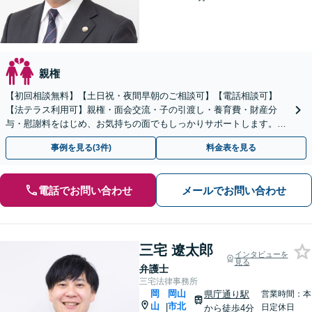
親権
【初回相談無料】【土日祝・夜間早朝のご相談可】【電話相談可】
【法テラス利用可】親権・面会交流・子の引渡し・養育費・財産分
与・慰謝料をはじめ、お気持ちの面でもしっかりサポートします。よ
り良い人生の再スタートに向けて、一緒に歩みだしましょう。
事例を見る(3件)
料金表を見る
電話でお問い合わせ
メールでお問い合わせ
三宅 遼太郎
インタビューを
見る
弁護士
三宅法律事務所
岡
岡山
県庁通り駅
営業時間：本
山
市北
|
日定休日
から徒歩4分