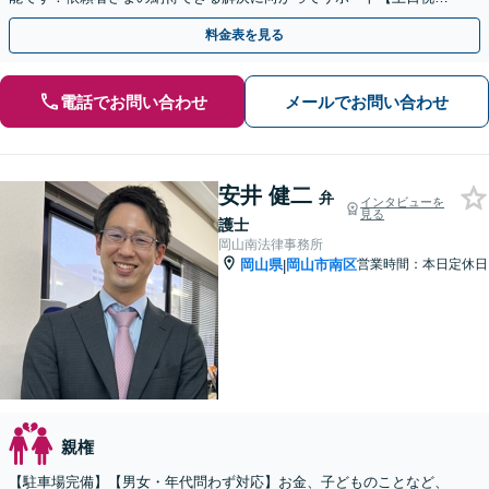
夜間対応可】【当日／電話相談可】
料金表を見る
電話でお問い合わせ
メールでお問い合わせ
安井 健二
弁
インタビューを
見る
護士
岡山南法律事務所
岡山県
岡山市南区
営業時間：本日定休日
|
親権
【駐車場完備】【男女・年代問わず対応】お金、子どものことなど、