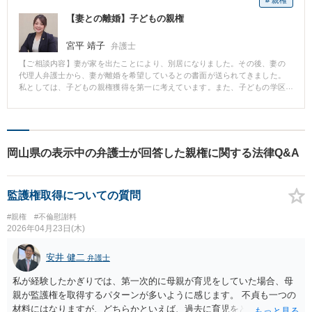
# 親権
【妻との離婚】子どもの親権
宮平 靖子
弁護士
【ご相談内容】妻が家を出たことにより、別居になりました。その後、妻の
代理人弁護士から、妻が離婚を希望しているとの書面が送られてきました。
私としては、子どもの親権獲得を第一に考えています。また、子どもの学区
を変えたくないので、自宅の土地建物を取得したいと考えています。 子ども
の親権は父である私が持ち、妻が養育費を支払うことになりました。 また、
財産分与として自宅の土地建物も取得することができました。 男性側が親権
を獲得するためには、養育実績が大きなポイントとなります。依頼者様のケ
ースでは、別居後、父親である依頼者様がお子様を育てていたこともあり、
岡山県の表示中の弁護士が回答した親権に関する法律Q&A
親権を獲得することができました。 当事者双方に代理人が就任したことで、
感情的にならずに条件を調整することができたケースです。
監護権取得についての質問
#親権
#不倫慰謝料
2026年04月23日(木)
安井 健二
弁護士
私が経験したかぎりでは、第一次的に母親が育児をしていた場合、母
親が監護権を取得するパターンが多いように感じます。 不貞も一つの
材料にはなりますが、どちらかといえば、過去に育児をどちらが主と