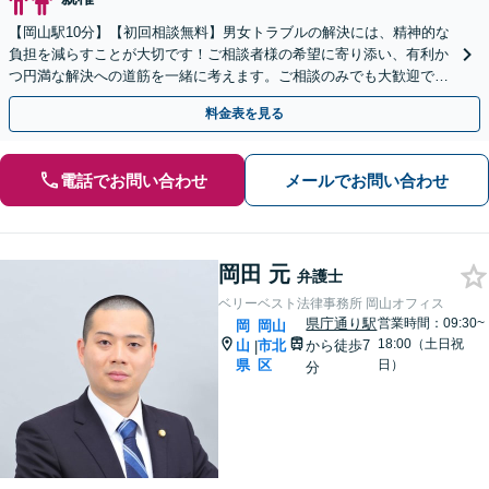
【岡山駅10分】【初回相談無料】男女トラブルの解決には、精神的な
負担を減らすことが大切です！ご相談者様の希望に寄り添い、有利か
つ円満な解決への道筋を一緒に考えます。ご相談のみでも大歓迎です
ので、まずはご相談ください。【夜間・休日相談可】
料金表を見る
電話でお問い合わせ
メールでお問い合わせ
岡田 元
弁護士
ベリーベスト法律事務所 岡山オフィス
県庁通り駅
営業時間：09:30~
岡
岡山
18:00（土日祝
山
市北
から徒歩7
|
県
区
日）
分