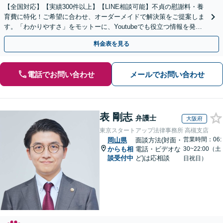
【全国対応】【実績300件以上】【LINE相談可能】不貞の慰謝料・養
育費に特化！ご希望に合わせ、オーダーメイドで解決策をご提案しま
す。「わかりやすさ」をモットーに、Youtubeでも役立つ情報を発信
中【初回相談無料】【土日対応可】
料金表を見る
電話でお問い合わせ
メールでお問い合わせ
表 剛志
弁護士
大阪府
東京スタートアップ法律事務所 高槻支店
営業時間：06:
岡山県
面談方法(対面・
からも相
電話・ビデオな
30~22:00（土
談受付中
ど)は応相談
日祝日）