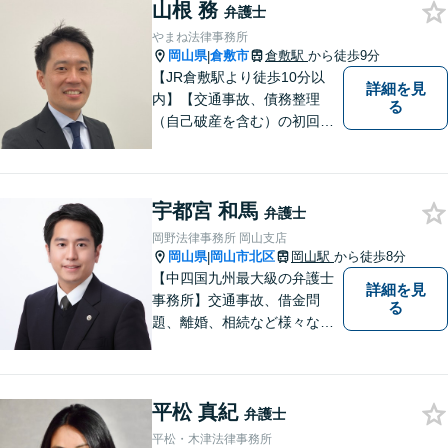
んなささいなことでも構いま
山根 務
弁護士
せん。お気軽にご相談くださ
やまね法律事務所
い。【土曜日も受付可能】
岡山県
倉敷市
倉敷駅
から徒歩9分
|
【専用駐車場あり】
【JR倉敷駅より徒歩10分以
詳細を見
内】【交通事故、債務整理
る
（自己破産を含む）の初回相
談６０分無料】
宇都宮 和馬
弁護士
岡野法律事務所 岡山支店
岡山県
岡山市北区
岡山駅
から徒歩8分
|
【中四国九州最大級の弁護士
詳細を見
事務所】交通事故、借金問
る
題、離婚、相続など様々な問
題について、「何度でも無
料」の相談を行っています！
まずはお気軽にご相談くださ
平松 真紀
い！
弁護士
平松・木津法律事務所