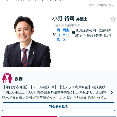
56件中 1-30件を表示
小野 裕司
弁護士
小野裕司法律事務所
岡
岡山
西川緑道公園
営業時間：
山
市北
|
本日定休日
駅
から徒歩7分
県
区
親権
【即日対応可能】【メール相談OK】【法テラス利用可能】相談実績
年間100件以上！300万円の慰謝料請求を0円にした事例あり。慰謝料
請求／養育費／調停／熟年離婚など、ご相談から解決まで粘り強く対
応いたします。【土日祝・夜間相談も可能】
料金表を見る