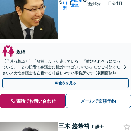
岡山市
山
|
日定休日
徒歩6分
北区
県
親権
【子連れ相談可】「離婚しようか迷っている」「離婚されそうになっ
ている」「どの段階で弁護士に相談すればいいのか」ぜひご相談くだ
さい／女性弁護士も在籍する相談しやすい事務所です【初回面談無
料】【夜間土日面談可（要予約）】【法テラス可】
料金表を見る
電話でお問い合わせ
メールで面談予約
三木 悠希裕
弁護士