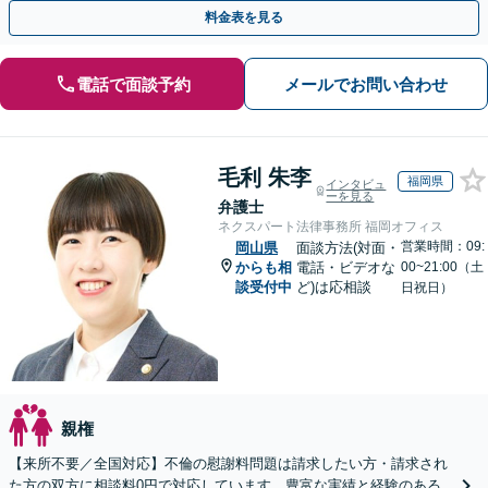
間面談可】【子連れ相談可】【虎ノ門駅1分】
料金表を見る
電話で面談予約
メールでお問い合わせ
毛利 朱李
福岡県
インタビュ
ーを見る
弁護士
ネクスパート法律事務所 福岡オフィス
営業時間：09:
岡山県
面談方法(対面・
からも相
電話・ビデオな
00~21:00（土
談受付中
ど)は応相談
日祝日）
親権
【来所不要／全国対応】不倫の慰謝料問題は請求したい方・請求され
た方の双方に相談料0円で対応しています。豊富な実績と経験のある