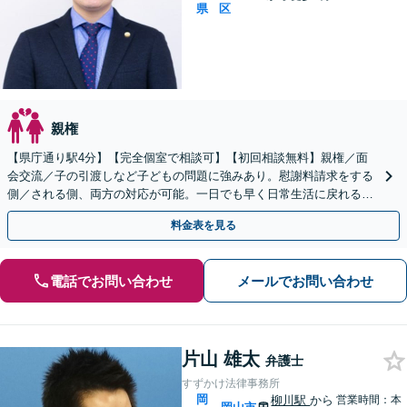
県
区
親権
【県庁通り駅4分】【完全個室で相談可】【初回相談無料】親権／面
会交流／子の引渡しなど子どもの問題に強みあり。慰謝料請求をする
側／される側、両方の対応が可能。一日でも早く日常生活に戻れるよ
う、親身になってサポートします。【夜間・休日相談可能】
料金表を見る
電話でお問い合わせ
メールでお問い合わせ
片山 雄太
弁護士
すずかけ法律事務所
岡
柳川駅
から
営業時間：本