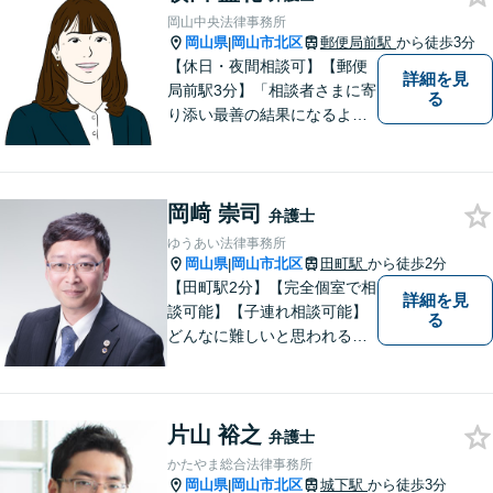
岡山中央法律事務所
岡山県
岡山市北区
郵便局前駅
から徒歩3分
|
【休日・夜間相談可】【郵便
詳細を見
局前駅3分】「相談者さまに寄
る
り添い最善の結果になるよう
尽力」婚姻費用・財産分与・
養育費の交渉などお任せくだ
さい「刑事事件：捜査機関に
岡﨑 崇司
よる不当な取り調べや身体拘
弁護士
束から、依頼者さまの利益を
ゆうあい法律事務所
守ります【完全個室相談】
岡山県
岡山市北区
田町駅
から徒歩2分
|
【田町駅2分】【完全個室で相
詳細を見
談可能】【子連れ相談可能】
る
どんなに難しいと思われる案
件でも、あきらめずに解決策
を探していきたいと考えてい
ます。トラブルに巻き込まれ
片山 裕之
ている皆さまの現状を良い方
弁護士
向に変化させることができる
かたやま総合法律事務所
ように全力を尽くします。
岡山県
岡山市北区
城下駅
から徒歩3分
|