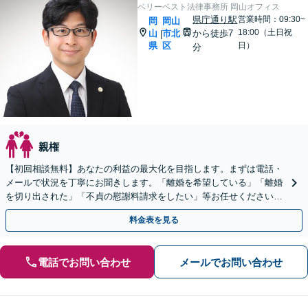
ベリーベスト法律事務所 岡山オフィス
県庁通り駅
営業時間：09:30~
岡
岡山
18:00（土日祝
山
市北
から徒歩7
|
県
区
日）
分
親権
【初回相談無料】あなたの利益の最大化を目指します。まずは電話・
メールで状況を丁寧にお聞きします。「離婚を希望している」「離婚
を切り出された」「不貞の慰謝料請求をしたい」等お任せください。
【リーズナブルな料金設定】
料金表を見る
電話でお問い合わせ
メールでお問い合わせ