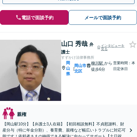
電話で面談予約
メールで面談予約
山口 秀哉
弁
インタビューを
見る
護士
すずかけ法律事務所
岡
柳川駅
から
営業時間：本
岡山市
山
|
日定休日
徒歩6分
北区
県
親権
【岡山駅10分】【弁護士3人在籍】【初回相談無料】不貞慰謝料、財
産分与（特に年金分割）、養育費、親権など幅広いトラブルに対応可
能です！依頼者さまの納得できる解決に向かってサポート【土日祝／