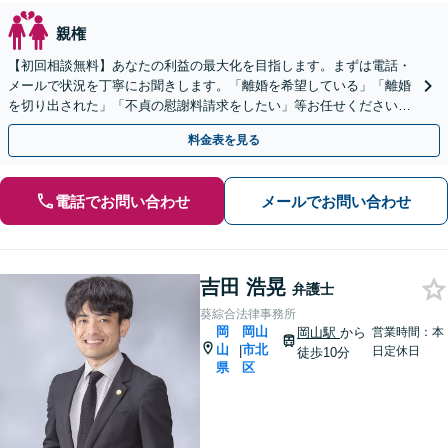
親権
【初回相談無料】あなたの利益の最大化を目指します。まずは電話・
メールで状況を丁寧にお聞きします。「離婚を希望している」「離婚
を切り出された」「不貞の慰謝料請求をしたい」等お任せください。
【リーズナブルな料金設定】
料金表を見る
電話でお問い合わせ
メールでお問い合わせ
吉田 浩晃
弁護士
葵綜合法律事務所
岡
岡山
岡山駅
から
営業時間：本
山
市北
|
日定休日
徒歩10分
県
区