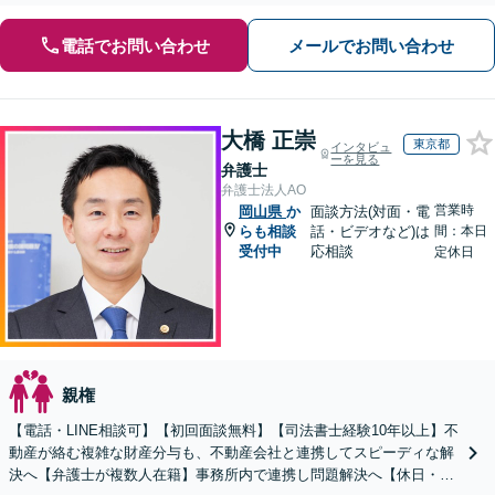
電話でお問い合わせ
メールでお問い合わせ
大橋 正崇
東京都
インタビュ
ーを見る
弁護士
弁護士法人AO
営業時
岡山県
か
面談方法(対面・電
らも相談
話・ビデオなど)は
間：本日
受付中
応相談
定休日
親権
【電話・LINE相談可】【初回面談無料】【司法書士経験10年以上】不
動産が絡む複雑な財産分与も、不動産会社と連携してスピーディな解
決へ【弁護士が複数人在籍】事務所内で連携し問題解決へ【休日・夜