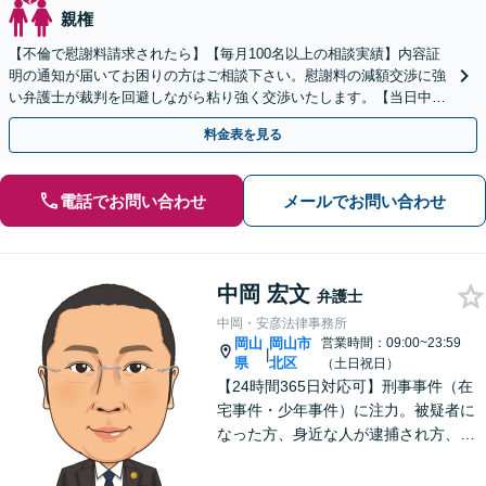
親権
【不倫で慰謝料請求されたら】【毎月100名以上の相談実績】内容証
明の通知が届いてお困りの方はご相談下さい。慰謝料の減額交渉に強
い弁護士が裁判を回避しながら粘り強く交渉いたします。【当日中の
相談可(予約制)】【全国対応】
料金表を見る
電話でお問い合わせ
メールでお問い合わせ
中岡 宏文
弁護士
中岡・安彦法律事務所
岡山
岡山市
営業時間：09:00~23:59
|
県
北区
（土日祝日）
【24時間365日対応可】刑事事件（在
宅事件・少年事件）に注力。被疑者に
なった方、身近な人が逮捕され方、す
ぐにご相談ください。刑事事件はスピ
ード勝負、初回の接見は即時駆けつけ