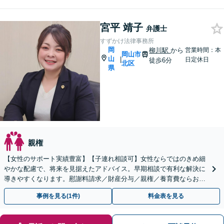
宮平 靖子
弁護士
すずかけ法律事務所
岡
柳川駅
から
営業時間：本
岡山市
山
|
日定休日
徒歩6分
北区
県
親権
【女性のサポート実績豊富】【子連れ相談可】女性ならではのきめ細
やかな配慮で、将来を見据えたアドバイス。早期相談で有利な解決に
導きやすくなります。慰謝料請求／財産分与／親権／養育費ならお任
せください。【安心の費用設計】【岡山駅徒歩10分】
事例を見る(1件)
料金表を見る