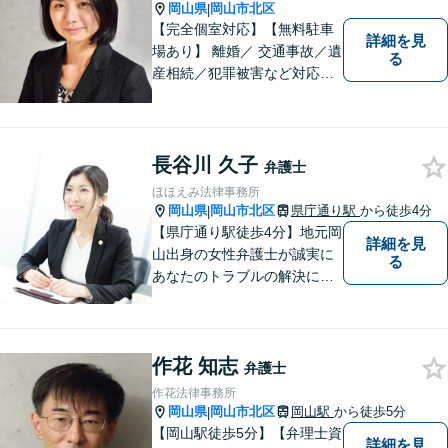
岡山県
岡山市北区
|
【完全個室対応】【無料駐車
詳細を見
場あり】 離婚／ 交通事故／遺
る
産相続／犯罪被害など対応可
能。お話を、じっくりと伺い
ます。お気軽にご相談くださ
い。
長谷川 久子
弁護士
ほほえみ法律事務所
岡山県
岡山市北区
県庁通り駅
から徒歩4分
|
【県庁通り駅徒歩4分】地元岡
詳細を見
山出身の女性弁護士が誠実に
る
あなたのトラブルの解決に向
けて対応します。子どもが関
わる問題・事故のご相談も積
極的に対応しています。
作花 知志
弁護士
作花法律事務所
岡山県
岡山市北区
岡山駅
から徒歩5分
|
【岡山駅徒歩5分】【弁理士資
詳細を見