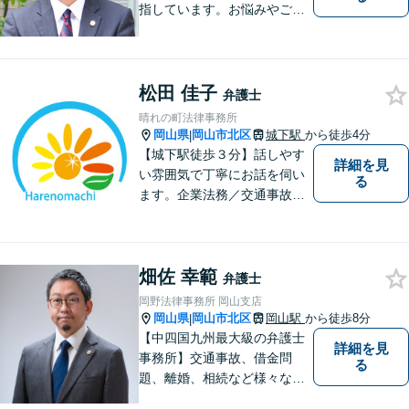
指しています。お悩みやご不
安を抱えた方のお力になれる
よう、全力でサポートしてい
きます。どんなささいなこと
でも構いません。お気軽にご
松田 佳子
弁護士
相談ください。【土曜日も受
晴れの町法律事務所
付可能】【専用駐車場あり】
岡山県
岡山市北区
城下駅
から徒歩4分
|
【城下駅徒歩３分】話しやす
詳細を見
い雰囲気で丁寧にお話を伺い
る
ます。企業法務／交通事故／
離婚／相続など幅広い案件を
取り扱っております。
畑佐 幸範
弁護士
岡野法律事務所 岡山支店
岡山県
岡山市北区
岡山駅
から徒歩8分
|
【中四国九州最大級の弁護士
詳細を見
事務所】交通事故、借金問
る
題、離婚、相続など様々な問
題について、「何度でも無