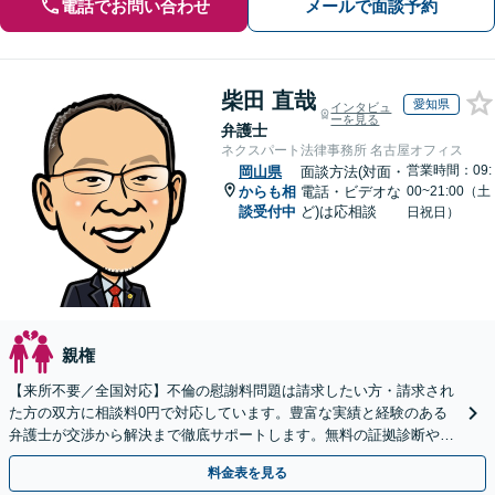
電話でお問い合わせ
メールで面談予約
柴田 直哉
愛知県
インタビュ
ーを見る
弁護士
ネクスパート法律事務所 名古屋オフィス
営業時間：09:
岡山県
面談方法(対面・
からも相
電話・ビデオな
00~21:00（土
談受付中
ど)は応相談
日祝日）
親権
【来所不要／全国対応】不倫の慰謝料問題は請求したい方・請求され
た方の双方に相談料0円で対応しています。豊富な実績と経験のある
弁護士が交渉から解決まで徹底サポートします。無料の証拠診断や着
手金の返還保証もありますので安心してご相談ください。
料金表を見る