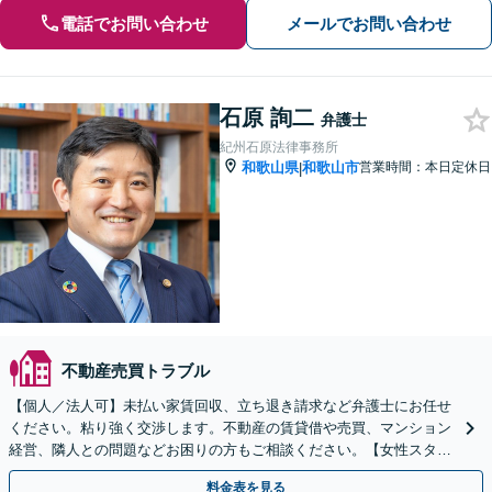
電話でお問い合わせ
メールでお問い合わせ
石原 詢二
弁護士
紀州石原法律事務所
和歌山県
和歌山市
営業時間：本日定休日
|
不動産売買トラブル
【個人／法人可】未払い家賃回収、立ち退き請求など弁護士にお任せ
ください。粘り強く交渉します。不動産の賃貸借や売買、マンション
経営、隣人との問題などお困りの方もご相談ください。【女性スタッ
フ在籍】
料金表を見る