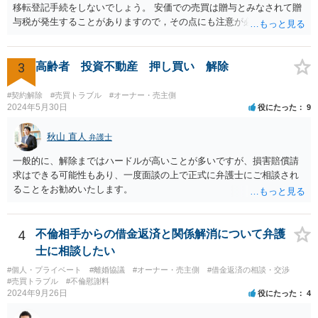
移転登記手続をしないでしょう。 安価での売買は贈与とみなされて贈
した時価を3分して、使用借権の10％を控除した金額というのが公平中
与税が発生することがありますので，その点にも注意が必要です。 い
立な金額の算定方法の一つであることに間違いはありません。 しか
ろいろな疑問点がおありの場合，正式に弁護士への法律相談を申し込
し、売買価格は当事者間で合意できれば高くても安くても良いわけで
まれることをおすすめします。
すから、ABとしては、上記を考慮して、できる限り有利な金額を提案
3
高齢者 投資不動産 押し買い 解除
し、交渉していくことがよろしいように思います。 Cが上記（1）
（2）の方法をとった場合に手残りがいくらになるかの計算は簡単では
#契約解除
#売買トラブル
#オーナー・売主側
ないものの、ある程度見通しもつけられますので、その金額を考慮し
2024年5月30日
役にたった
9
つつ、提案金額を調整することをお勧めいたします。 なお、将来的な
紛争の可能性を考慮するのであれば、Cからの持分買い取りと合わせ
秋山 直人
弁護士
て、AB間の権利調整（可能であれば共有を解消し、分筆してそれぞれ
単独所有するなど）も検討なさると良いですね。
一般的に、解除まではハードルが高いことが多いですが、損害賠償請
求はできる可能性もあり、一度面談の上で正式に弁護士にご相談され
ることをお勧めいたします。
4
不倫相手からの借金返済と関係解消について弁護
士に相談したい
#個人・プライベート
#離婚協議
#オーナー・売主側
#借金返済の相談・交渉
#売買トラブル
#不倫慰謝料
2024年9月26日
役にたった
4