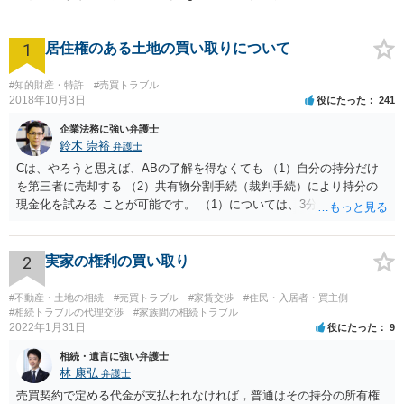
1
居住権のある土地の買い取りについて
#知的財産・特許
#売買トラブル
2018年10月3日
役にたった
241
企業法務に強い弁護士
鈴木 崇裕
弁護士
Cは、やろうと思えば、ABの了解を得なくても （1）自分の持分だけ
を第三者に売却する （2）共有物分割手続（裁判手続）により持分の
現金化を試みる ことが可能です。 （1）については、3分の1の持分だ
けを取得してもすぐには使えませんから、そもそも買い手は多くない
ですし、買取価格は非常に安くなりますが、近年は「持分だけでも買
い取ります」という業者が出てきています。 （2）については、裁判
2
実家の権利の買い取り
手続を粛々と進めることにより、土地を切り分けて取得したり、全体
を競売にかけたりすることができるようになります。こちらも経費が
#不動産・土地の相続
#売買トラブル
#家賃交渉
#住民・入居者・買主側
多くかかり、最終的な手残りの金額は多くありませんし、手間がかか
#相続トラブルの代理交渉
#家族間の相続トラブル
2022年1月31日
役にたった
9
ります。Cが外国にいるのならなおさらです。 Cが上記（1）（2）を
認識しているかどうかはわかりませんが、Cにとっては、上記（1）
相続・遺言に強い弁護士
（2）の方法よりも手残りが多くなるような金額であれば、ABに買い
林 康弘
弁護士
取りをしてもらうほうが「合理的」ということになります。 他の先生
売買契約で定める代金が支払われなければ，普通はその持分の所有権
方が回答しているように、相続税路線価や固定資産税評価額から計算