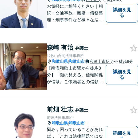
お気軽にご相談ください｜相
詳細を見
続・交通事故・離婚・債務整
る
理・刑事事件など様々な法律
問題に対応｜相続、交通事
故、不貞問題については初回3
0分無料相談あり｜夜間・休
森崎 有治
日・オンライン相談OK（要予
弁護士
約）｜丁寧な報告とスピード
和歌山合同法律事務所
対応で安心をお届けします
和歌山県
和歌山市
和歌山市駅
から徒歩8分
|
【南海和歌山市駅から徒歩8
詳細を見
分】「顔の見える」信頼関係
る
が信条。ご依頼者との信頼関
係を大切にしています。お悩
みのことがございましたら、
まずはご相談ください。適切
前畑 壮志
な解決策を提案させていただ
弁護士
きます。
前畑法律事務所
和歌山県
和歌山市
|
悩み，困っていることがあれ
詳細を見
ば，「これは法律問題ではな