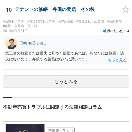
双方合意できない場合は 裁判をして決めざるを得ません。 せめて、お
近くの弁護士に契約書や図面を持って相談だけでもしてみてくださ
10
テナントの修繕 弁償の問題 その後
い。
#売買トラブル
#賃貸契約トラブル
#原状回復
#管理会社・組合側
#契約解除
#住民・入居者・買主側
2019年8月21日
役にたった
4
理崎 智英
弁護士
第三者の故意または過失に基づく破損であれば、あなたには故意、過
失はないので、弁償する義務はないと思います。
もっとみる
不動産売買トラブルに関連する法律相談コラム
不動産・住まい