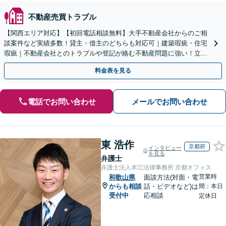
不動産売買トラブル
【関西エリア対応】【初回電話相談無料】大手不動産会社からのご相
談案件など実績多数！貸主・借主のどちらも対応可｜建築瑕疵・住宅
瑕疵｜不動産会社とのトラブルや登記が絡む不動産問題に強い！立ち
退き／建物の明け渡し請求【Zooｍ相談可】
料金表を見る
電話でお問い合わせ
メールでお問い合わせ
東 浩作
京都府
インタビュー
を見る
弁護士
弁護士法人本江法律事務所 京都オフィス
営業時
和歌山県
面談方法(対面・電
からも相談
話・ビデオなど)は
間：本日
受付中
応相談
定休日