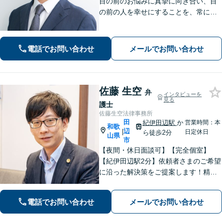
目の前のお悩みに真摯に向き合い、目
の前の人を幸せにすることを、常にこ
ころがけています。法律と実務を熟知
した弁護士が、一刻も早い解決を目指
します。お困りの方は、お気軽にご相
電話でお問い合わせ
メールでお問い合わせ
談ください。
佐藤 生空
弁
インタビューを
見る
護士
佐藤生空法律事務所
田
紀伊田辺駅
か
営業時間：本
和歌
辺
|
日定休日
ら徒歩2分
山県
市
【夜間・休日面談可】【完全個室】
【紀伊田辺駅2分】依頼者さまのご希望
に沿った解決策をご提案します！精神
面への配慮も大切に【交通事故】示談
交渉の豊富な経験を活かし、賠償金の
電話でお問い合わせ
メールでお問い合わせ
増額を目指します【相続問題】不動産
鑑定士等と連携し、最良の相続実現に