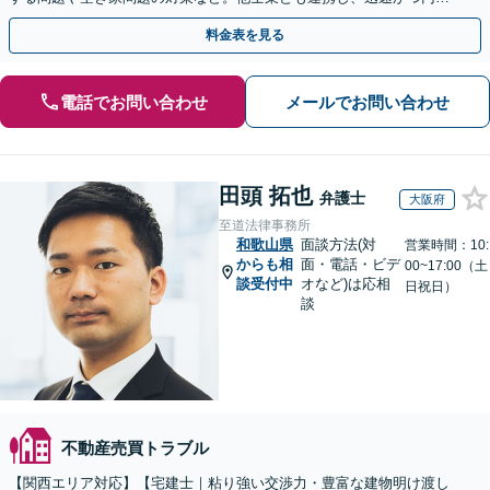
な解決を目指します【顧問契約】【西宮北口駅3分】
料金表を見る
電話でお問い合わせ
メールでお問い合わせ
田頭 拓也
弁護士
大阪府
至道法律事務所
和歌山県
面談方法(対
営業時間：10:
からも相
面・電話・ビデ
00~17:00（土
談受付中
オなど)は応相
日祝日）
談
不動産売買トラブル
【関西エリア対応】【宅建士｜粘り強い交渉力・豊富な建物明け渡し