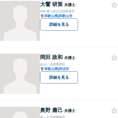
大饗 研策
く対応可能。【地域に根ざし
弁護士
た弁護士】法律トラブルでお
本町通り綜合法律事務所
悩みの方は、お気軽にご相談
和歌山県
和歌山市
|
ください。
詳細を見る
岡田 政和
弁護士
あおい法律事務所
和歌山県
田辺市
|
詳細を見る
奥野 庸己
弁護士
虎ふす法律事務所