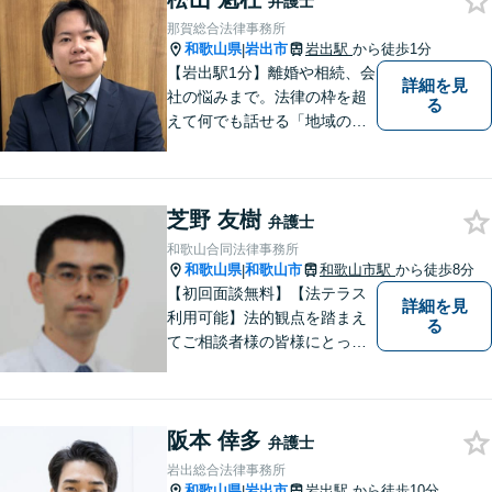
弁護士
那賀総合法律事務所
和歌山県
岩出市
岩出駅
から徒歩1分
|
【岩出駅1分】離婚や相続、会
詳細を見
社の悩みまで。法律の枠を超
る
えて何でも話せる「地域のか
かりつけ弁護士」として、一
歩前へ進む安心を。一つひと
つのご縁を大切に、紀の川市
芝野 友樹
育ちの私が丁寧にサポートし
弁護士
ます。【丁寧なヒアリング】
和歌山合同法律事務所
【休日や夜間相談も柔軟に対
和歌山県
和歌山市
和歌山市駅
から徒歩8分
|
応】
【初回面談無料】【法テラス
詳細を見
利用可能】法的観点を踏まえ
る
てご相談者様の皆様にとって
最良の解決を図ることに常に
心がけています。創設55年を
超える歴史ある事務所です。
阪本 倖多
【当日／夜間／応相談】お悩
弁護士
み事がございましたら、お気
岩出総合法律事務所
軽にご相談下さい。
和歌山県
岩出市
岩出駅
から徒歩10分
|