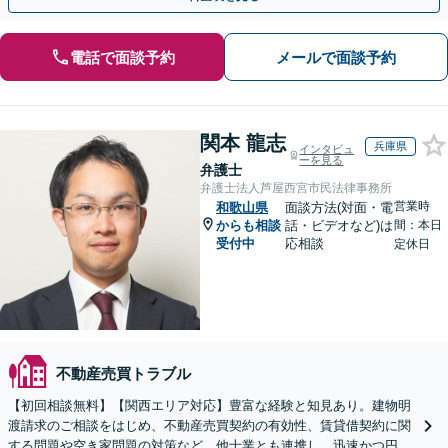
電話で面談予約
メールで面談予約
関本 龍志
兵庫県
インタビュ
ーを見る
弁護士
弁護士法人芦屋西宮市民法律事務所
営業時
和歌山県
面談方法(対面・電
からも相談
話・ビデオなど)は
間：本日
受付中
応相談
定休日
不動産売買トラブル
【初回相談無料】【関西エリア対応】豊富な経験と知見あり。建物明
渡請求のご相談をはじめ、不動産売買契約の有効性、賃貸借契約に関
する問題や空き家問題の対策など。他士業とも連携し、迅速かつ円滑