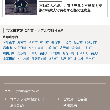
不動産の相続、共有？売る？不動産を複
数の相続人で共有する際の注意点
市区町村別に売買トラブルで絞り込む
和歌山県内
和歌山市
海南市
橋本市
有田市
御坊市
田辺市
新宮市
紀の川市
岩出市
紀美野町
かつらぎ町
九度山町
高野町
湯浅町
広川町
有田川町
美浜町
日高町
由良町
印南町
みなべ町
日高川町
白浜町
上富田町
すさみ町
那智勝浦町
太地町
古座川町
北山村
串本町
ココナラ法律相談について
ココナラ法律相談とは
ご意見・ご要望
法律Q&A
利用規約