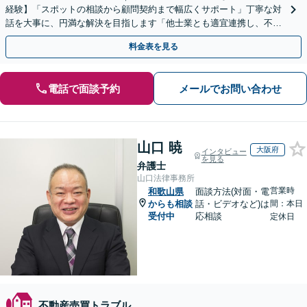
経験】「スポットの相談から顧問契約まで幅広くサポート」丁寧な対
話を大事に、円満な解決を目指します「他士業とも適宜連携し、不動
産経営者さまに法的観点から戦略的なアドバイスを提供」
料金表を見る
電話で面談予約
メールでお問い合わせ
山口 暁
大阪府
インタビュー
を見る
弁護士
山口法律事務所
営業時
和歌山県
面談方法(対面・電
からも相談
話・ビデオなど)は
間：本日
受付中
応相談
定休日
不動産売買トラブル