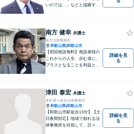
る
いのでは…」などと躊躇する
ことなく，「まずは相談して
みよう」と法律相談にお越し
いただける事務所を目指して
おります。弁護士前畑壮志は
南方 健幸
弁護士
全力で，最善の答えを探せる
南方法律事務所
ようお手伝いいたします。
和歌山県
和歌山市
|
【初回相談無料】相談者様の
詳細を見
これからの人生、歩む道に、
る
プラスとなることを利益と考
え、相談者の人生を背負って
活動してまいります。和歌山
はもちろん、関西・関東から
ご相談いただくこともありま
津田 泰宏
弁護士
す。
本町通り綜合法律事務所
和歌山県
和歌山市
|
【和歌山市駅徒歩13分】【土
詳細を見
日夜間対応】地域で頼れる法
る
律事務所を目指して、日々尽
力しています。刑事事件／交