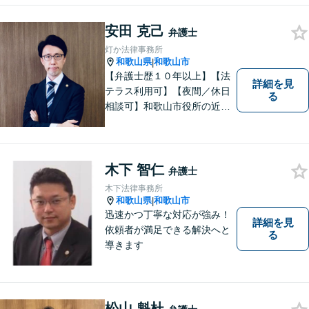
向けサポート
安田 克己
弁護士
灯か法律事務所
和歌山県
和歌山市
|
【弁護士歴１０年以上】【法
詳細を見
テラス利用可】【夜間／休日
る
相談可】和歌山市役所の近
く、京橋親水公園そばにある
親しみやすい法律事務所で
す。一人で悩まず、まずはご
相談ください。あなたの灯り
木下 智仁
弁護士
となれるよう誠心誠意努めま
木下法律事務所
す。
和歌山県
和歌山市
|
迅速かつ丁寧な対応が強み！
詳細を見
依頼者が満足できる解決へと
る
導きます
松山 魁杜