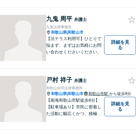
通事故／相続／その他一般の
民事事件など、幅広く対応可
能です。まずはお気軽にご相
九鬼 周平
弁護士
談ください。
九鬼法律事務所
和歌山県
和歌山市
|
【法テラス利用可】ひとりで
詳細を見
悩まず、まずはお気軽にお問
る
い合わせくださいください。
戸村 祥子
弁護士
和歌山合同法律事務所
和歌山県
和歌山市
和歌山市駅
から徒歩8分
|
【南海和歌山市駅徒歩8分】
詳細を見
【駐車場あり】市民に密着し
る
た活動に幅広くかつ、積極的
に取り組んでいます。離婚問
題／相続問題／刑事事件／借
金問題／労働問題など、幅広