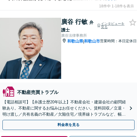
18件中 1-18件を表示
廣谷 行敏
弁
インタビューを
見る
護士
廣谷法律事務所
和歌山県
和歌山市
営業時間：本日定休日
|
不動産売買トラブル
【電話相談可】【弁護士歴20年以上】不動産会社・建築会社の顧問経
験あり。不動産に関するお悩みはお任せください。賃料回収／立退・
明け渡し／共有名義の不動産／欠陥住宅／境界線トラブルなど、幅広
くご相談を承ります【完全個室】【和歌山駅15分】
料金表を見る