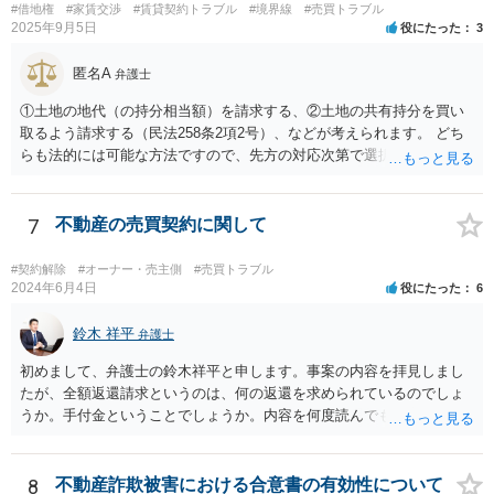
#借地権
#家賃交渉
#賃貸契約トラブル
#境界線
#売買トラブル
把握して，その上で，買うか，借り続けるか，というのはどちらにも
2025年9月5日
役にたった
3
メリットデメリットありますので価値判断の問題といえそうです。
匿名A
弁護士
①土地の地代（の持分相当額）を請求する、②土地の共有持分を買い
取るよう請求する（民法258条2項2号）、などが考えられます。 どち
らも法的には可能な方法ですので、先方の対応次第で選択することに
なろうかと存じます。 （先方が①も②も拒絶するとなれば、おそらく
は②を求めて訴訟を提起することになるかと存じます。）
7
不動産の売買契約に関して
#契約解除
#オーナー・売主側
#売買トラブル
2024年6月4日
役にたった
6
鈴木 祥平
弁護士
初めまして、弁護士の鈴木祥平と申します。事案の内容を拝見しまし
たが、全額返還請求というのは、何の返還を求められているのでしょ
うか。手付金ということでしょうか。内容を何度読んでも事実関係が
よくわからないので、まずは、弁護士に相談をすることから初めてみ
てはいかがでしょうか。掲示板ではなかなか把握することが難しい事
案のようです。
8
不動産詐欺被害における合意書の有効性について