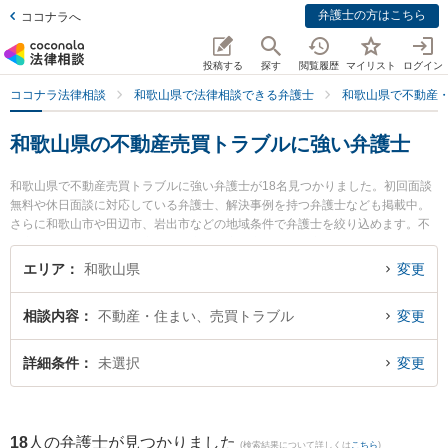
弁護士の方はこちら
ココナラへ
投稿する
探す
閲覧履歴
マイリスト
ログイン
ココナラ法律相談
和歌山県で法律相談できる弁護士
和歌山県で不動産
和歌山県の不動産売買トラブルに強い弁護士
和歌山県で不動産売買トラブルに強い弁護士が18名見つかりました。初回面談
無料や休日面談に対応している弁護士、解決事例を持つ弁護士なども掲載中。
さらに和歌山市や田辺市、岩出市などの地域条件で弁護士を絞り込めます。不
動産・住まいに関係する立ち退き交渉や家賃交渉、不動産契約解除等の細かな
分野での絞り込み検索もでき便利です。特に廣谷法律事務所の廣谷 行敏弁護士
エリア
和歌山県
変更
や紀州石原法律事務所の石原 詢二弁護士、虎ノ門法律経済事務所 和歌山支店の
野上 晶平弁護士のプロフィール情報や弁護士費用、強みなどが注目されていま
相談内容
不動産・住まい、売買トラブル
変更
す。『和歌山県で土日や夜間に発生した不動産売買トラブルのトラブルを今す
ぐに弁護士に相談したい』『不動産売買トラブルのトラブル解決の実績豊富な
近くの弁護士を検索したい』『初回相談無料で不動産売買トラブルを法律相談
詳細条件
未選択
変更
できる和歌山県内の弁護士に相談予約したい』などでお困りの相談者さんにお
すすめです。
18
人の弁護士が見つかりました
(検索結果について詳しくは
こちら
)