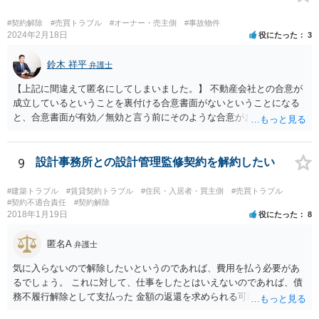
#契約解除
#売買トラブル
#オーナー・売主側
#事故物件
2024年2月18日
役にたった
3
鈴木 祥平
弁護士
【上記に間違えて匿名にしてしまいました。】 不動産会社との合意が
成立しているということを裏付ける合意書面がないということになる
と、合意書面が有効／無効と言う前にそのような合意がお互いになさ
れたのかどうかという点の立証になってしまいます。ボイスレコーダ
ーに録音をしている「合意書は渡します。」と言う内容では、直ちに
合意が成立したということを裏付けられるかというと疑問です。 相手
9
設計事務所との設計管理監修契約を解約したい
方が「合意書面に違反しているから白紙撤回する。」と主張している
ことをもって、「合意が成立していたから「白紙撤回」されているの
#建築トラブル
#賃貸契約トラブル
#住民・入居者・買主側
#売買トラブル
である（成立していないのであれば、合意違反がそもそも生じないは
#契約不適合責任
#契約解除
2018年1月19日
役にたった
8
ず）」として、その上で、「今後連絡を取らない」ということが契約
の解除事由にはならないという主張を組み立てる事になろうかと思い
匿名A
ます。 ただ、いずれにしても、「不動産を買い取る」というのは、い
弁護士
くらの金額でいつどのように代金が支払われるのかなど具体的な内容
気に入らないので解除したいというのであれば、費用を払う必要があ
が定まっているかどうかが気になるところです。売買契約の主張・立
るでしょう。 これに対して、仕事をしたとはいえないのであれば、債
証はかなり難しいのではないかと思料いたします。
務不履行解除として支払った 金額の返還を求められる可能性はありま
す。 ただ、その程度かどうかは一律に決められるものではないので、