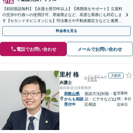
【初回面談無料】【弁護士歴20年以上】【再開発をサポート】立退料
の交渉や行政への使用許可、用途廃止など、高度な業務にも対応しま
す【セカンドオピニオンにも】司法書士や不動産鑑定士などと連携。
農地や山林などもお任せください【枚方市駅6分】
料金表を見る
電話でお問い合わせ
メールでお問い合わせ
里村 格
大阪府
インタビュー
を見る
弁護士
梅田新道法律事務所
営業時
和歌山県
面談方法(対面・電
からも相談
話・ビデオなど)は
間：本日
受付中
応相談
定休日