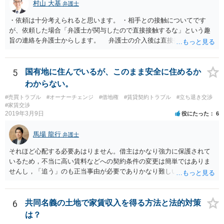
村山 大基
弁護士
・依頼は十分考えられると思います。 ・相手との接触についてです
が、依頼した場合「弁護士が関与したので直接接触するな」という趣
旨の連絡を弁護士からします。 弁護士の介入後は直接接触はしない
人が多いですが、それでも接触しようとする相手に対しては、警察へ
の通報含め対応していくことになります。
5
国有地に住んでいるが、このまま安全に住めるか
わからない。
#売買トラブル
#オーナーチェンジ
#借地権
#賃貸契約トラブル
#立ち退き交渉
#家賃交渉
2019年3月9日
役にたった
6
馬場 龍行
弁護士
それほど心配する必要あはりません。借主はかなり強力に保護されて
いるため，不当に高い賃料などへの契約条件の変更は簡単ではありま
せんし，「追う」のも正当事由が必要でありかなり難しいのです。 周
辺の土地をまとめて購入したいという人がいるのであれば，むしろ良
い条件で立退料等を支払ってもらえるかもしれません。 なので無理し
て所有権を取得する必要はないと思いますが，まずは価格ですよね。
6
共同名義の土地で家賃収入を得る方法と法的対策
ローンが組めないということはないと思いますが，金融機関に相談さ
は？
れてみてはいかがでしょうか。 買うとしたら，という条件をしっかり