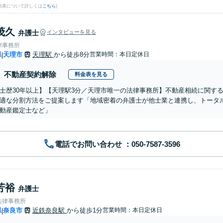
結果について詳しくは
こちら
)
茂久
弁護士
インタビューを見る
律事務所
県
天理市
天理駅
から徒歩8分
営業時間：本日定休日
|
不動産契約解除
料金表を見る
士歴30年以上】【天理駅3分／天理市唯一の法律事務所】不動産相続に関す
適な分割方法をご提案します「地域密着の弁護士が他士業と連携し、トータ
動産鑑定士など」
電話でお問い合わせ
芳裕
弁護士
法律事務所
県
奈良市
近鉄奈良駅
から徒歩1分
営業時間：本日定休日
|