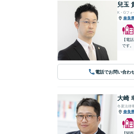
兒玉 
K・Gフ
奈良
【電話
です。
電話でお問い合わ
大崎 
冬夏法律
奈良
【関西