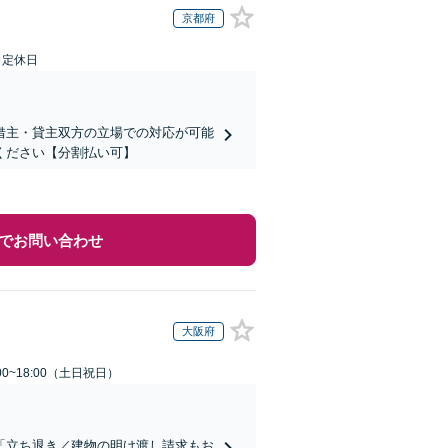
京都府
日定休日
借主・貸主双方の立場での対応が可能
ください【分割払い可】
でお問い合わせ
大阪府
00~18:00（土日祝日）
「立ち退き／建物の明け渡し請求もお