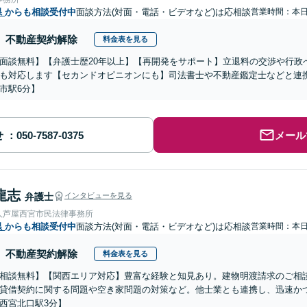
県
からも相談受付中
面談方法(対面・電話・ビデオなど)は応相談
営業時間：本
不動産契約解除
料金表を見る
面談無料】【弁護士歴20年以上】【再開発をサポート】立退料の交渉や行政
も対応します【セカンドオピニオンにも】司法書士や不動産鑑定士などと連
市駅6分】
せ
メール
龍志
弁護士
インタビューを見る
人芦屋西宮市民法律事務所
県
からも相談受付中
面談方法(対面・電話・ビデオなど)は応相談
営業時間：本
不動産契約解除
料金表を見る
相談無料】【関西エリア対応】豊富な経験と知見あり。建物明渡請求のご相
貸借契約に関する問題や空き家問題の対策など。他士業とも連携し、迅速か
西宮北口駅3分】