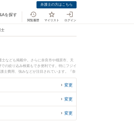
弁護士の方はこちら
&Aを探す
閲覧履歴
マイリスト
ログイン
護士
護士なども掲載中。さらに奈良市や橿原市、天
野での絞り込み検索もでき便利です。特にフジイ
弁護士費用、強みなどが注目されています。『奈
豊富な近くの弁護士を検索したい』『初回相談無
変更
変更
変更