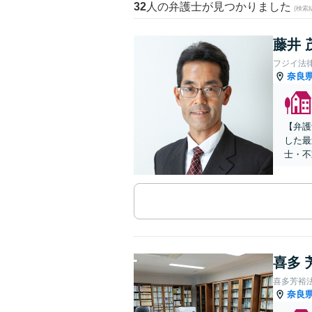
32
人の弁護士が見つかりました
(検索
藤井 
フジイ法
奈良
【弁護
した最
士・不
喜多 
喜多芳裕
奈良