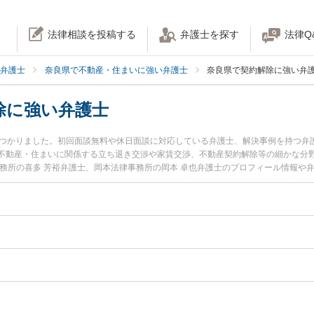
法律相談を投稿する
弁護士を探す
法律Q
弁護士
奈良県で不動産・住まいに強い弁護士
奈良県で契約解除に強い弁
除に強い弁護士
見つかりました。初回面談無料や休日面談に対応している弁護士、解決事例を持つ弁
不動産・住まいに関係する立ち退き交渉や家賃交渉、不動産契約解除等の細かな分
事務所の喜多 芳裕弁護士、岡本法律事務所の岡本 卓也弁護士のプロフィール情報や
トラブルを今すぐに弁護士に相談したい』『不動産契約解除のトラブル解決の実績
の弁護士に相談予約したい』などでお困りの相談者さんにおすすめです。