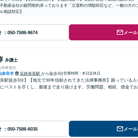
不動産会社の顧問契約承っております「立退料の増額対応など、一般の方の
ル相談対応】
せ
メール
淳
弁護士
法律事務所
県
奈良市
近鉄奈良駅
から徒歩3分
営業時間：本日定休日
|
良駅徒歩3分】【地元で30年信頼されてきた法律事務所】困っている
にベストを尽くし、最後まで走り抜けます。労働問題、相続、借金でお
せ
メール