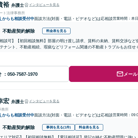
貴裕
弁護士
インタビューを見る
ォート法律事務所
県
からも相談受付中
面談方法(対面・電話・ビデオなど)は応相談
営業時間：本
不動産契約解除
料金表を見る
相談可】【初回相談無料】部屋の明け渡し請求、賃料の未納、賃料交渉など
テナント、不動産相続、瑕疵などリフォーム関連の不動産トラブルもお任せ
せ
メール
幸宏
弁護士
インタビューを見る
事務所
県
からも相談受付中
面談方法(対面・電話・ビデオなど)は応相談
営業時間：09:
不動産契約解除
事例を見る(1件)
料金表を見る
エリア対応】【初回相談無料】【電話相談可】登記が絡む不動産問題に強い