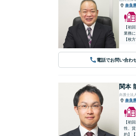
奈良
【初回
業務に
【枚方
電話でお問い合わ
関本 
弁護士法
奈良
【初回
性、賃
約】【