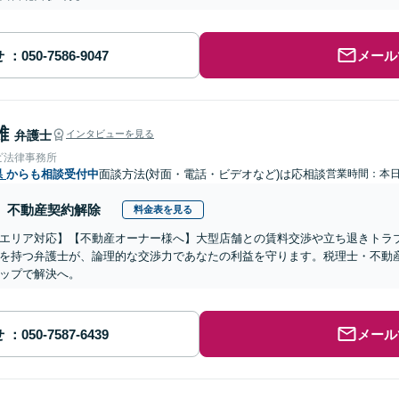
せ
メール
雄
弁護士
インタビューを見る
ビ法律事務所
県
からも相談受付中
面談方法(対面・電話・ビデオなど)は応相談
営業時間：本
不動産契約解除
料金表を見る
エリア対応】【不動産オーナー様へ】大型店舗との賃料交渉や立ち退きトラ
を持つ弁護士が、論理的な交渉力であなたの利益を守ります。税理士・不動
ップで解決へ。
せ
メール