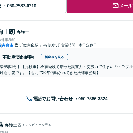
せ
メール
絢士朗
弁護士
法律事務所
県
奈良市
近鉄奈良駅
から徒歩3分
営業時間：本日定休日
|
不動産契約解除
料金表を見る
奈良駅3分】【元検事】検事経験で培った調査力・交渉力で住まいのトラブ
対応可能です。【地元で30年信頼されてきた法律事務所】
電話でお問い合わせ
暁
弁護士
インタビューを見る
事務所