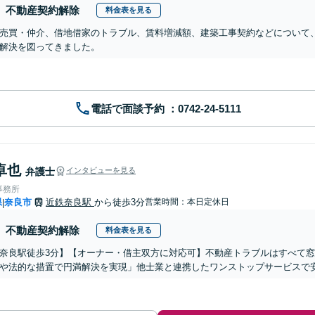
不動産契約解除
料金表を見る
売買・仲介、借地借家のトラブル、賃料増減額、建築工事契約などについて、
解決を図ってきました。
電話で面談予約
卓也
弁護士
インタビューを見る
事務所
県
奈良市
近鉄奈良駅
から徒歩3分
営業時間：本日定休日
|
不動産契約解除
料金表を見る
奈良駅徒歩3分】【オーナー・借主双方に対応可】不動産トラブルはすべて
や法的な措置で円満解決を実現」他士業と連携したワンストップサービスで