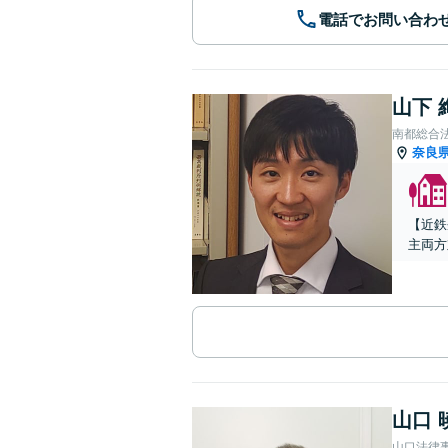
電話でお問い合わ
山下 
南都総合
奈良
【近鉄
主両方
山口 
山口法律