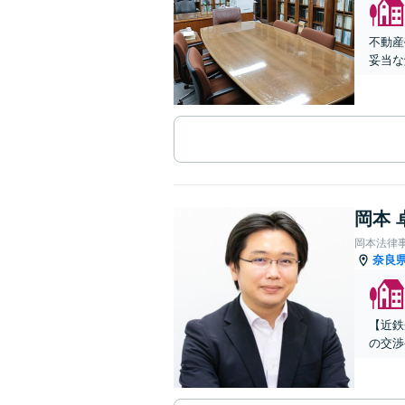
不動産
妥当な
岡本 
岡本法律
奈良
【近鉄
の交渉