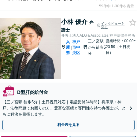
59件中 1-30件を表示
小林 優介
弁
インタビューを
見る
護士
弁護士法人ALG＆Associates 神戸法律事務所
三ノ宮駅
営業時間：00:00~
兵
神戸
23:59（土日祝
庫
市中
から徒歩5
|
県
央区
日）
分
B型肝炎給付金
【三ノ宮駅 徒歩5分｜土日祝日対応｜電話受付24時間】兵庫県・神
戸、法律問題でお困りの方、豊富な実績と専門性を持つ弁護士が、と
もに解決を目指します。
料金表を見る