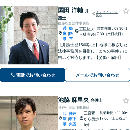
園田 洋輔
弁
インタビューを
見る
護士
姫路総合法律事務所
兵
姫
京口駅
か
営業時間：09:30~1
庫
路
|
7:30（土日祝日）
ら徒歩9分
県
市
【弁護士歴15年以上】地域に根ざした
法律事務所を目指し「まちの事件」に
幅広く対応します。【労働・雇用】残
業代の未払い、不当解雇に悩んでいま
せんか？正しい知識で正当な権利を主
電話でお問い合わせ
メールでお問い合わせ
張します。【相続・遺言】遺言書作成
のサポートはお任せください。
池脇 麻里央
弁護士
神戸生田法律事務所
三宮駅
営業時間：11:00~
兵
神戸
17:00（土日祝日）
庫
市中
から徒歩
|
県
央区
5分