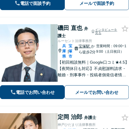
利を守ります。特に離婚や相続など家
電話で面談予約
メールで面談予約
族の事案が得意です。
磯田 直也
弁
インタビューを
見る
護士
ルーセント法律事務所
兵
宝
宝塚駅
か
営業時間：09:00~1
庫
塚
|
9:00（土日祝日）
ら徒歩2分
県
市
【初回相談無料｜Google口コミ★4.5】
【夜間休日も対応】不貞慰謝料請求・
離婚・刑事事件・投稿者側発信者情報
開示請求の実績・経験多数。オーダー
メイドのサービスで問題解決や事業の
電話でお問い合わせ
メールでお問い合わせ
推進を強力にサポート【宝塚駅徒歩2分
｜電話・WEB面談で全国対応】
定岡 治郎
弁護士
神戸ひだまり法律事務所