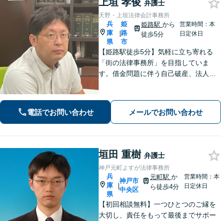
上垣 孝俊
弁護士
天野・上垣法律会計事務所
兵
姫
姫路駅
から
営業時間：本
庫
路
|
日定休日
徒歩5分
県
市
【姫路駅徒歩5分】気軽に立ち寄れる
「街の法律事務所」を目指していま
す。借金問題に伴う自己破産、法人破
産/離婚調停や親権、不貞の慰謝料請求
などの実績多数！困っている人の声に
しっかり耳を傾けサポートいたしま
電話でお問い合わせ
メールでお問い合わせ
す。【初回相談無料】【個室対応】
垣田 重樹
弁護士
神戸元町よすが法律事務所
兵
元町駅
か
営業時間：本
神戸市
庫
|
日定休日
ら徒歩4分
中央区
県
【初回相談無料】一つひとつのご縁を
大切し、責任をもって最後までサポー