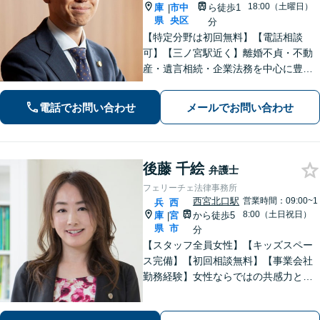
18:00（土曜日）
庫
市中
ら徒歩1
|
県
央区
分
【特定分野は初回無料】【電話相談
可】【三ノ宮駅近く】離婚不貞・不動
産・遺言相続・企業法務を中心に豊富
な解決実績あり。「すべては依頼者の
ために」をモットーに、高い専門性を
電話でお問い合わせ
メールでお問い合わせ
もって最善の解決を実現します。お気
軽にご相談ください。
後藤 千絵
弁護士
フェリーチェ法律事務所
西宮北口駅
営業時間：09:00~1
兵
西
8:00（土日祝日）
庫
宮
から徒歩5
|
県
市
分
【スタッフ全員女性】【キッズスペー
ス完備】【初回相談無料】【事業会社
勤務経験】女性ならではの共感力とコ
ミュニケーション能力で、時に寄り添
い、時に鋭く交渉を進め、あなたの権