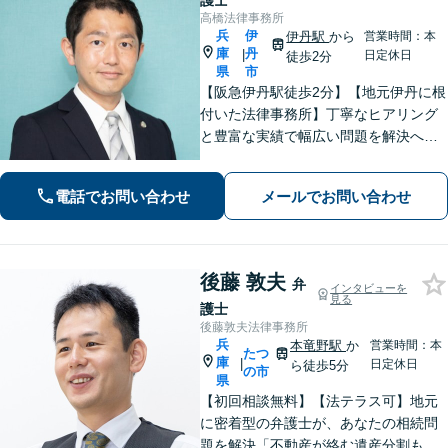
護士
高橋法律事務所
兵
伊
伊丹駅
から
営業時間：本
庫
丹
|
日定休日
徒歩2分
県
市
【阪急伊丹駅徒歩2分】【地元伊丹に根
付いた法律事務所】丁寧なヒアリング
と豊富な実績で幅広い問題を解決へ導
きます！【離婚男女問題】不定慰謝料
請求／面会交流など【相続・遺言】相
電話でお問い合わせ
メールでお問い合わせ
続放棄／遺産分割調停など【電話・メ
ール相談初回無料】【休日夜間対応
可】
後藤 敦夫
弁
インタビューを
見る
護士
後藤敦夫法律事務所
兵
本竜野駅
か
営業時間：本
たつ
庫
|
日定休日
ら徒歩5分
の市
県
【初回相談無料】【法テラス可】地元
に密着型の弁護士が、あなたの相続問
題を解決「不動産が絡む遺産分割も的