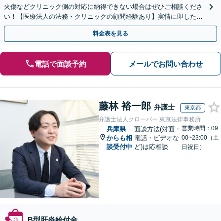
火傷などクリニック側の対応に納得できない場合はぜひご相談くださ
い！【医療法人の法務・クリニックの顧問経験あり】実情に即したア
ドバイスで、納得のできるトラブルの解決を目指します。
料金表を見る
電話で面談予約
メールでお問い合わせ
藤林 裕一郎
弁護士
東京都
弁護士法人クローバー 東京法律事務所
営業時間：09:
兵庫県
面談方法(対面・
からも相
電話・ビデオな
00~23:00（土
談受付中
ど)は応相談
日祝日）
B型肝炎給付金