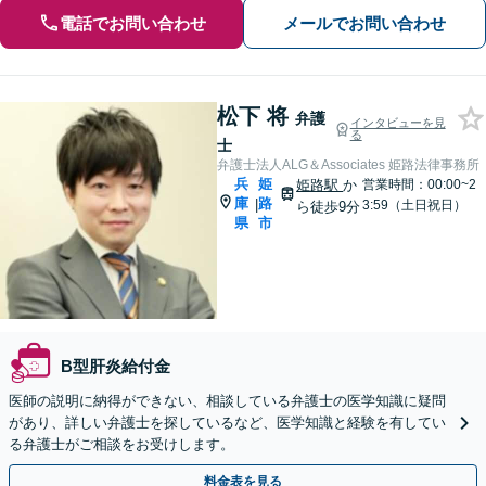
電話でお問い合わせ
メールでお問い合わせ
松下 将
弁護
インタビューを見
る
士
弁護士法人ALG＆Associates 姫路法律事務所
兵
姫
姫路駅
か
営業時間：00:00~2
庫
路
|
3:59（土日祝日）
ら徒歩9分
県
市
B型肝炎給付金
医師の説明に納得ができない、相談している弁護士の医学知識に疑問
があり、詳しい弁護士を探しているなど、医学知識と経験を有してい
る弁護士がご相談をお受けします。
料金表を見る