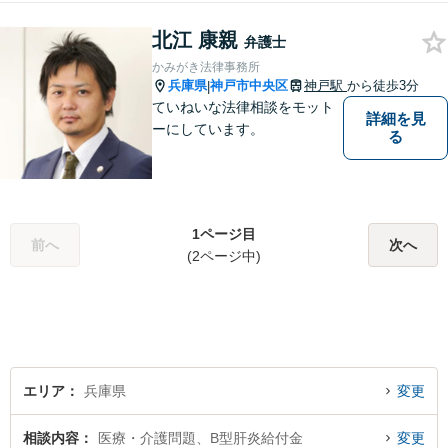
北江 康親
弁護士
かみがき法律事務所
兵庫県
神戸市中央区
神戸駅
から徒歩3分
|
ていねいな法律相談をモット
詳細を見
ーにしています。
る
1ページ目
前へ
次へ
(2ページ中)
エリア
兵庫県
変更
相談内容
医療・介護問題、B型肝炎給付金
変更