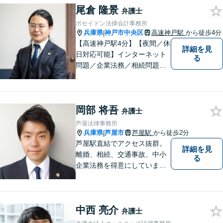
ご相談で土日祝・時間外対応
尾倉 隆景
弁護士
が可能です。
ポセイドン法律会計事務所
兵庫県
神戸市中央区
高速神戸駅
から徒歩4分
|
【高速神戸駅4分】【夜間／休
詳細を見
日対応可能】インターネット
る
問題／企業法務／相続問題／
不動産問題／労働問題など、
幅広く対応可能。どうぞおお
気軽にご相談ください。
岡部 将吾
弁護士
芦屋法律事務所
兵庫県
芦屋市
芦屋駅
から徒歩2分
|
芦屋駅直結でアクセス抜群。
詳細を見
離婚、相続、交通事故、中小
る
企業法務を得意にしていま
す。 解決に向けて、全力で対
応致します。 ♯ラポルテ本館
３階♯駐車場有り♯子連れ相談
中西 亮介
可♯中小企業診断士資格有り
弁護士