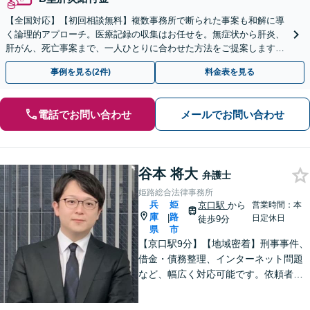
【全国対応】【初回相談無料】複数事務所で断られた事案も和解に導
く論理的アプローチ。医療記録の収集はお任せを。無症状から肝炎、
肝がん、死亡事案まで、一人ひとりに合わせた方法をご提案します。
手続きの負担を減らし、権利を守ります。
事例を見る(2件)
料金表を見る
電話でお問い合わせ
メールでお問い合わせ
谷本 将大
弁護士
姫路総合法律事務所
兵
姫
京口駅
から
営業時間：本
庫
路
|
日定休日
徒歩9分
県
市
【京口駅9分】【地域密着】刑事事件、
借金・債務整理、インターネット問題
など、幅広く対応可能です。依頼者さ
まが抱える苦悩や苦しみにできる限り
寄り添い、丁寧かつ親身に対応いたし