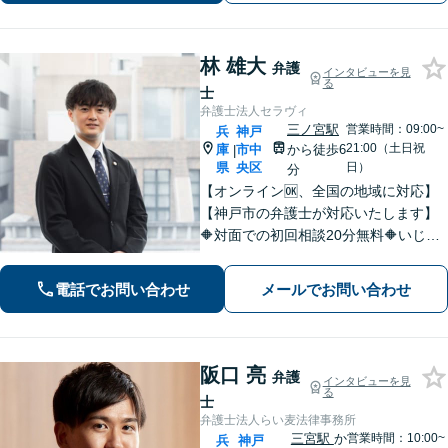
林 雄大
弁護
インタビューを見
る
士
弁護士法人セラヴィ
三ノ宮駅
営業時間：09:00~
兵
神戸
21:00（土日祝
庫
市中
から徒歩6
|
県
央区
日）
分
【オンライン🆗、全国の地域に対応】
【神戸市の弁護士が対応いたします】
🔶対面での初回相談20分無料🔶いじめ
問題や学校問題に精通。法的な解決だ
けでなく、依頼者が再び前を向けるよ
電話でお問い合わせ
メールでお問い合わせ
うな支援を心がけています。【三ノ宮
駅6分】
阪口 亮
弁護
インタビューを見
る
士
弁護士法人らい麦法律事務所
三宮駅
か
営業時間：10:00~
兵
神戸