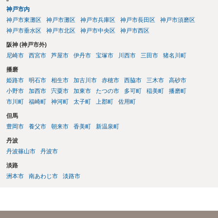
神戸市内
神戸市東灘区
神戸市灘区
神戸市兵庫区
神戸市長田区
神戸市須磨区
神戸市垂水区
神戸市北区
神戸市中央区
神戸市西区
阪神 (神戸市外)
尼崎市
西宮市
芦屋市
伊丹市
宝塚市
川西市
三田市
猪名川町
播磨
姫路市
明石市
相生市
加古川市
赤穂市
西脇市
三木市
高砂市
小野市
加西市
宍粟市
加東市
たつの市
多可町
稲美町
播磨町
市川町
福崎町
神河町
太子町
上郡町
佐用町
但馬
豊岡市
養父市
朝来市
香美町
新温泉町
丹波
丹波篠山市
丹波市
淡路
洲本市
南あわじ市
淡路市