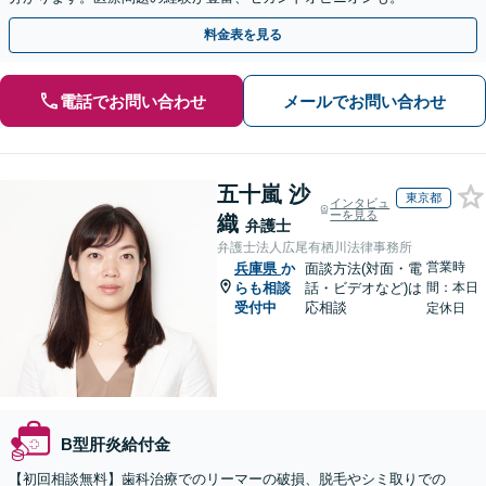
料金表を見る
電話でお問い合わせ
メールでお問い合わせ
五十嵐 沙
東京都
インタビュ
ーを見る
織
弁護士
弁護士法人広尾有栖川法律事務所
営業時
兵庫県
か
面談方法(対面・電
らも相談
話・ビデオなど)は
間：本日
受付中
応相談
定休日
B型肝炎給付金
【初回相談無料】歯科治療でのリーマーの破損、脱毛やシミ取りでの