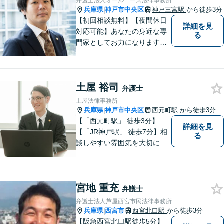
弁護士法人オールニーズ法律事務所
兵庫県
神戸市中央区
神戸三宮駅
から徒歩3分
|
【初回相談無料】【夜間休日
詳細を見
対応可能】あなたの身近な専
る
門家としてお力になります。
借金問題・離婚問題・相続・
交通事故、幅広い案件に多数
の実績があります。まずはお
土屋 裕司
気軽にご相談ください。
弁護士
土屋法律事務所
兵庫県
神戸市中央区
西元町駅
から徒歩3分
|
【「西元町駅」 徒歩3分】
詳細を見
【「JR神戸駅」 徒歩7分】相
る
談しやすい雰囲気を大切に
し、皆様のお悩みに向き合い
ます。和やかな相談体制を整
えています。皆様のお悩みを
宮地 重充
丁寧にお聞きし、最適な解決
弁護士
策を迅速に提供することをお
弁護士法人芦屋西宮市民法律事務所
約束します。【法テラス利用
兵庫県
西宮市
西宮北口駅
から徒歩3分
|
可】
【阪急西宮北口駅徒歩5分】