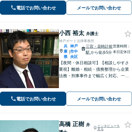
ます。また、問題となっている背景事
電話でお問い合わせ
メールでお問い合わせ
情にも気を配り、根本的な解決を目指
します。
小西 裕太
弁護士
神戸ポート法律事務所
兵
神戸
三宮・花時計前
営業時間：
庫
市中
|
本日定休日
駅
から徒歩5分
県
央区
【夜間・休日相談可】【相談しやすさ
重視】離婚・相続・債務整理から企業
法務・刑事事件まで幅広く対応。一般
民事・家事・労務（使用者側）・不動
産案件もお任せください。海難審判
（海事補佐人）にも対応可能です。
電話でお問い合わせ
メールでお問い合わせ
高橋 正樹
弁
インタビューを
見る