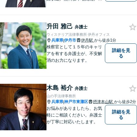
短即日相談》兵庫・姫路で累
計4000件超の相談実績／調停
委員在籍／無料相談を実施中
升田 雅己
弁護士
ウィステリア法律事務所 伊丹オフィス
兵庫県
伊丹市
伊丹駅
から徒歩1分
|
検察官として１５年のキャリ
詳細を見
アを有する弁護士が、不安解
る
消のお力になります。
木島 裕介
弁護士
山の手法律事務所
兵庫県
神戸市東灘区
摂津本山駅
から徒歩2分
|
お悩みがありましたら、お気
詳細を見
軽にご相談ください。弁護士
る
が丁寧に対応いたします。