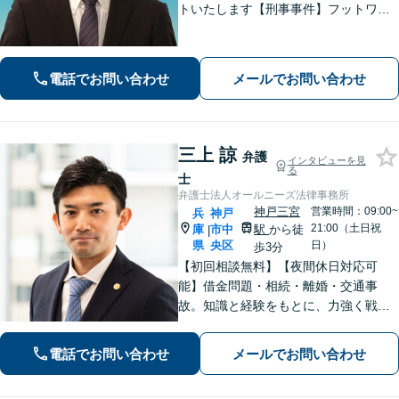
トいたします【刑事事件】フットワー
クの軽さとスピードが強み。豊富な経
験を活かして最善の解決を【離婚問
題】経済面やお子さまの将来を見据
電話でお問い合わせ
メールでお問い合わせ
え、納得できる解決策を提案【元町駅4
分】
三上 諒
弁護
インタビューを見
る
士
弁護士法人オールニーズ法律事務所
神戸三宮
営業時間：09:00~
兵
神戸
21:00（土日祝
庫
市中
駅
から徒
|
県
央区
日）
歩3分
【初回相談無料】【夜間休日対応可
能】借金問題・相続・離婚・交通事
故。知識と経験をもとに、力強く戦い
ます。お客様の心の声に耳を傾け、真
剣に向き合い、わかりやすい言葉を心
電話でお問い合わせ
メールでお問い合わせ
掛けます。