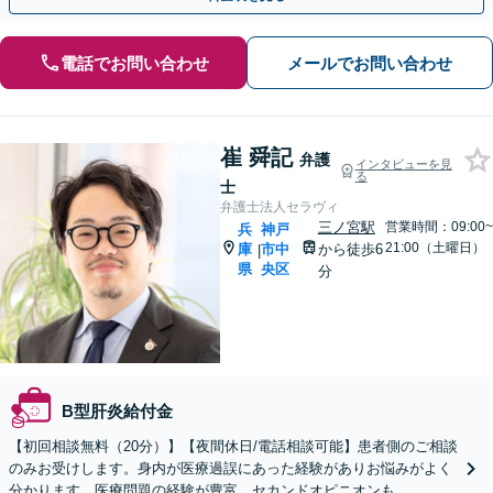
電話でお問い合わせ
メールでお問い合わせ
崔 舜記
弁護
インタビューを見
る
士
弁護士法人セラヴィ
三ノ宮駅
営業時間：09:00~
兵
神戸
21:00（土曜日）
庫
市中
から徒歩6
|
県
央区
分
B型肝炎給付金
【初回相談無料（20分）】【夜間休日/電話相談可能】患者側のご相談
のみお受けします。身内が医療過誤にあった経験がありお悩みがよく
分かります。医療問題の経験が豊富、セカンドオピニオンも。