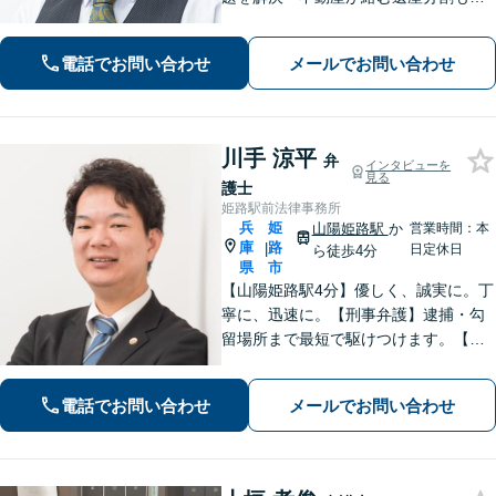
確に対応」借金問題に精通した弁護士
が、オーダーメイドの解決策をご提案
電話でお問い合わせ
メールでお問い合わせ
「他の事務所で対応できなかった自己
破産もご相談ください」【本竜野駅5
分】
川手 涼平
弁
インタビューを
見る
護士
姫路駅前法律事務所
兵
姫
山陽姫路駅
か
営業時間：本
庫
路
|
日定休日
ら徒歩4分
県
市
【山陽姫路駅4分】優しく、誠実に。丁
寧に、迅速に。【刑事弁護】逮捕・勾
留場所まで最短で駆けつけます。【債
務整理】どんな事情があってもあなた
の生活再建をサポートします。【交通
電話でお問い合わせ
メールでお問い合わせ
事故】「こんな相談でも大丈夫だろう
か」と躊躇されている方もご相談くだ
さい。