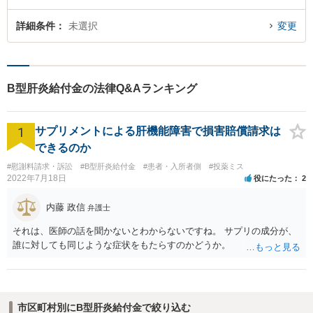
詳細条件
未選択
変更
B型肝炎給付金の法律Q&Aランキング
1
サプリメントによる肝機能障害で損害賠償請求は
できるのか
#慰謝料請求・訴訟
#B型肝炎給付金
#患者・入所者側
#投薬ミス
2022年7月18日
役にたった
2
内藤 政信
弁護士
それは、医師の話を聞かないとわからないですね。 サプリの成分が、
誰に対しても同じような症状をもたらすのかどうか。
市区町村別にB型肝炎給付金で絞り込む