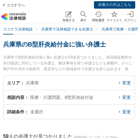
弁護士の方はこちら
ココナラへ
投稿する
探す
閲覧履歴
マイリスト
ログイン
ココナラ法律相談
兵庫県で法律相談できる弁護士
兵庫県で医療・介護
兵庫県のB型肝炎給付金に強い弁護士
兵庫県でB型肝炎給付金に強い弁護士が59名見つかりました。初回面談無料や
休日面談に対応している弁護士、解決事例を持つ弁護士なども掲載中。さらに
神戸市中央区や姫路市、西宮市などの地域条件で弁護士を絞り込めます。医
療・介護問題に関係する歯科治療ミスや美容整形のトラブル、産婦人科の訴訟
等の細かな分野での絞り込み検索もでき便利です。特に弁護士法人ALG＆Asso
エリア
兵庫県
変更
ciates 神戸法律事務所の小林 優介弁護士や弁護士法人ALG＆Associates 姫路法
律事務所の松下 将弁護士、弁護士法人セラヴィの崔 舜記弁護士のプロフィール
相談内容
医療・介護問題、B型肝炎給付金
変更
情報や弁護士費用、強みなどが注目されています。『兵庫県で土日や夜間に発
生したB型肝炎給付金のトラブルを今すぐに弁護士に相談したい』『B型肝炎給
付金のトラブル解決の実績豊富な近くの弁護士を検索したい』『初回相談無料
詳細条件
未選択
変更
でB型肝炎給付金を法律相談できる兵庫県内の弁護士に相談予約したい』などで
お困りの相談者さんにおすすめです。
59
人の弁護士が見つかりました
(検索結果について詳しくは
こちら
)