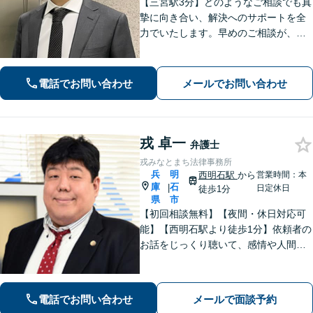
【三宮駅3分】どのようなご相談でも真
摯に向き合い、解決へのサポートを全
力でいたします。早めのご相談が、よ
り良い解決への第一歩です。「交通事
故：着手金0円・完全成功報酬型で対応
可」【早期釈放の実績多数】【夜間や
電話でお問い合わせ
メールでお問い合わせ
休日相談も対応可能】
戎 卓一
弁護士
戎みなとまち法律事務所
兵
明
西明石駅
から
営業時間：本
庫
石
|
日定休日
徒歩1分
県
市
【初回相談無料】【夜間・休日対応可
能】【西明石駅より徒歩1分】依頼者の
お話をじっくり聴いて、感情や人間関
係にも配慮して柔軟に最適な解決策を
考えます。1日も早い解決のためにフッ
トワーク軽く迅速・誠実に対応しま
電話でお問い合わせ
メールで面談予約
す。まずはお気軽にご相談ください。