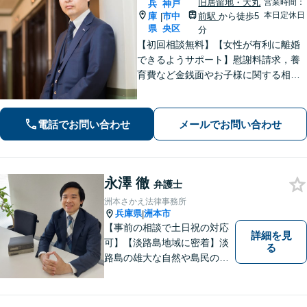
旧居留地・大丸
営業時間：
兵
神戸
本日定休日
庫
市中
前駅
から徒歩5
|
県
央区
分
【初回相談無料】【女性が有利に離婚
できるようサポート】慰謝料請求，養
育費など金銭面やお子様に関する相談
を多数解決【離婚・不倫・男女問題・
遺産相続・交通事故】依頼者様のお気
持ちを大切にしながら交渉します。
電話でお問い合わせ
メールでお問い合わせ
【Web相談可】【平日夜間可】【神戸
大丸の近く】
永澤 徹
弁護士
洲本さかえ法律事務所
兵庫県
洲本市
|
【事前の相談で土日祝の対応
詳細を見
可】【淡路島地域に密着】淡
る
路島の雄大な自然や島民の
方々の温かい人柄の魅力に触
れ、この地で弁護士活動に全
力で励んでおります。事前の