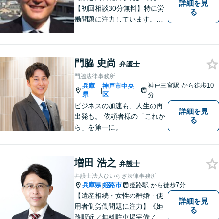
詳細を見
【初回相談30分無料】特に労
る
働問題に注力しています。残
業代、労災事故、不当解雇等
の問題でお困りの方はぜひお
気軽にご相談ください。また
門脇 史尚
民事事件，家事事件，刑事事
弁護士
件も幅広く取り扱っておりま
門脇法律事務所
す。
神戸三宮駅
から徒歩10
兵庫
神戸市中央
|
県
区
分
ビジネスの加速も、人生の再
詳細を見
出発も。 依頼者様の「これか
る
ら」を第一に。
増田 浩之
弁護士
弁護士法人ひいらぎ法律事務所
兵庫県
姫路市
姫路駅
から徒歩7分
|
【遺産相続・女性の離婚・使
詳細を見
用者側労働問題に注力】《姫
る
路駅近／無料駐車場完備／最