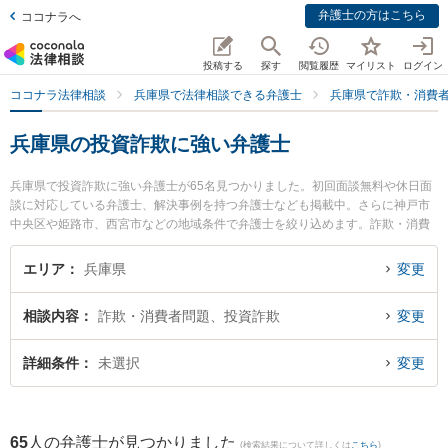
弁護士の方はこちら
ココナラへ
投稿する
探す
閲覧履歴
マイリスト
ログイン
ココナラ法律相談
兵庫県で法律相談できる弁護士
兵庫県で詐欺・消費
兵庫県の投資詐欺に強い弁護士
兵庫県で投資詐欺に強い弁護士が65名見つかりました。初回面談無料や休日面
談に対応している弁護士、解決事例を持つ弁護士なども掲載中。さらに神戸市
中央区や姫路市、西宮市などの地域条件で弁護士を絞り込めます。詐欺・消費
者問題に関係する投資詐欺や副業詐欺、FX詐欺等の細かな分野での絞り込み検
索もでき便利です。特にノースポイント法律事務所の倉林 伸明弁護士や後藤敦
エリア
兵庫県
変更
夫法律事務所の後藤 敦夫弁護士、姫路総合法律事務所の谷本 将大弁護士のプロ
フィール情報や弁護士費用、強みなどが注目されています。『兵庫県で土日や
相談内容
詐欺・消費者問題、投資詐欺
変更
夜間に発生した投資詐欺のトラブルを今すぐに弁護士に相談したい』『投資詐
欺のトラブル解決の実績豊富な近くの弁護士を検索したい』『初回相談無料で
投資詐欺を法律相談できる兵庫県内の弁護士に相談予約したい』などでお困り
詳細条件
未選択
変更
の相談者さんにおすすめです。
65
人の弁護士が見つかりました
(検索結果について詳しくは
こちら
)