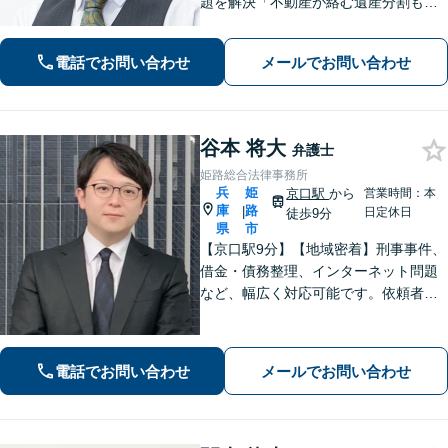
題を解決「不動産が絡む遺産分割も的
確に対応」借金問題に精通した弁護士
が、オーダーメイドの解決策をご提案
電話でお問い合わせ
メールでお問い合わせ
「他の事務所で対応できなかった自己
破産もご相談ください」【本竜野駅5
分】
谷本 将大
弁護士
姫路総合法律事務所
兵
姫
京口駅
から
営業時間：本
庫
路
|
日定休日
徒歩9分
県
市
【京口駅9分】【地域密着】刑事事件、
借金・債務整理、インターネット問題
など、幅広く対応可能です。依頼者さ
まが抱える苦悩や苦しみにできる限り
寄り添い、丁寧かつ親身に対応いたし
ます。また、問題となっている背景事
電話でお問い合わせ
メールでお問い合わせ
情にも気を配り、根本的な解決を目指
します。