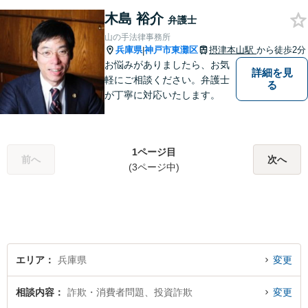
気軽にご相談ください。また
木島 裕介
民事事件，家事事件，刑事事
弁護士
件も幅広く取り扱っておりま
山の手法律事務所
す。
兵庫県
神戸市東灘区
摂津本山駅
から徒歩2分
|
お悩みがありましたら、お気
詳細を見
軽にご相談ください。弁護士
る
が丁寧に対応いたします。
1ページ目
前へ
次へ
(3ページ中)
エリア
兵庫県
変更
相談内容
詐欺・消費者問題、投資詐欺
変更