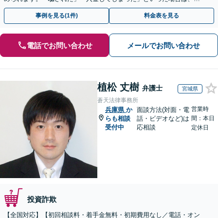
早めにご相談ください。【電話・メール・WEB相談可】
事例を見る(1件)
料金表を見る
電話でお問い合わせ
メールでお問い合わせ
植松 丈樹
弁護士
宮城県
蒼天法律事務所
営業時
兵庫県
か
面談方法(対面・電
らも相談
話・ビデオなど)は
間：本日
受付中
応相談
定休日
投資詐欺
【全国対応】【初回相談料・着手金無料・初期費用なし／電話・オン