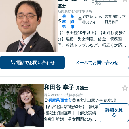
インタビューを
見る
護士
姫路あゆむ法律事務所
兵
姫
姫路駅
から
営業時間：本
庫
路
|
日定休日
徒歩7分
県
市
【弁護士歴10年以上】【姫路駅徒歩7
分】離婚・男女問題、借金・債務整
理、相続トラブルなど、幅広く対応可
能です。丁寧なヒアリングと分かりや
すい説明を心がけています。依頼者さ
電話でお問い合わせ
メールでお問い合わせ
まの置かれている状況と希望に沿った
最善の解決を目指します。
和田谷 幸子
弁護士
西宮Women’s法律事務所
兵庫県
西宮市
西宮北口駅
から徒歩3分
|
【西宮北口駅徒歩3分】【離婚
詳細を見
相談は初回無料】【解決実績
る
多数】離婚・男女問題のあら
ゆる分野で多くの解決実績あ