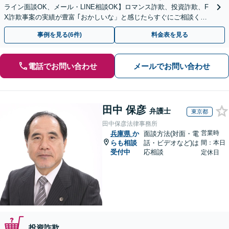
ライン面談OK、メール・LINE相談OK】ロマンス詐欺、投資詐欺、F
X詐欺事案の実績が豊富 ｢おかしいな」と感じたらすぐにご相談くだ
さい。
事例を見る(6件)
料金表を見る
電話でお問い合わせ
メールでお問い合わせ
田中 保彦
弁護士
東京都
田中保彦法律事務所
営業時
兵庫県
か
面談方法(対面・電
らも相談
話・ビデオなど)は
間：本日
受付中
応相談
定休日
投資詐欺