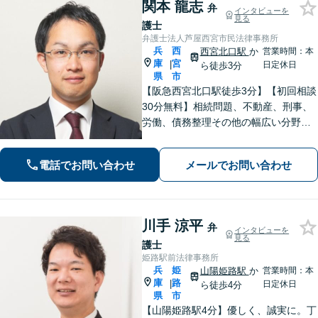
関本 龍志
弁
インタビューを
見る
護士
弁護士法人芦屋西宮市民法律事務所
兵
西
西宮北口駅
か
営業時間：本
庫
宮
|
日定休日
ら徒歩3分
県
市
【阪急西宮北口駅徒歩3分】【初回相談
30分無料】相続問題、不動産、刑事、
労働、債務整理その他の幅広い分野に
対応可能です。よくお話を聞き、よく
調べて皆様それぞれの問題に合った解
電話でお問い合わせ
メールでお問い合わせ
決策をご提案していきます。まずはご
相談を。【完全個室で対応】【バリア
フリー】
川手 涼平
弁
インタビューを
見る
護士
姫路駅前法律事務所
兵
姫
山陽姫路駅
か
営業時間：本
庫
路
|
日定休日
ら徒歩4分
県
市
【山陽姫路駅4分】優しく、誠実に。丁