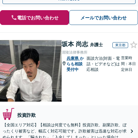
電話でお問い合わせ
メールでお問い合わせ
坂本 尚志
弁護士
東京都
清陵法律事務所
営業時
兵庫県
か
面談方法(対面・電
らも相談
話・ビデオなど)は
間：本日
受付中
応相談
定休日
投資詐欺
【全国エリア対応】【相談は何度でも無料】投資詐欺、副業詐欺、ぼ
ったくり被害など、幅広く対応可能です。詐欺被害は迅速な対応が求
められます。「騙された」「入金してしまった」といった場合は、お