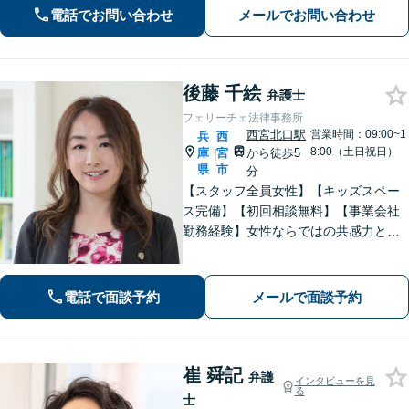
／刑事事件（被害者側も対応）／相続
電話でお問い合わせ
メールでお問い合わせ
／離婚問題など。まずはお気軽にご相
談ください
後藤 千絵
弁護士
フェリーチェ法律事務所
西宮北口駅
営業時間：09:00~1
兵
西
8:00（土日祝日）
庫
宮
から徒歩5
|
県
市
分
【スタッフ全員女性】【キッズスペー
ス完備】【初回相談無料】【事業会社
勤務経験】女性ならではの共感力とコ
ミュニケーション能力で、時に寄り添
い、時に鋭く交渉を進め、あなたの権
利を守ります。特に離婚や相続など家
電話で面談予約
メールで面談予約
族の事案が得意です。
崔 舜記
弁護
インタビューを見
る
士