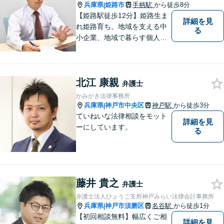
ょう。【Zoom・電話相談O
兵庫県
姫路市
手柄駅
から徒歩8分
|
K】
【姫路駅徒歩12分】姫路生ま
詳細を見
れ姫路育ち。地域を支える中
る
小企業、地域で暮らす個人に
とって、頼れるパートナーを
目指します。一般民事から企
業法務、刑事事件の被害者救
北江 康親
済など幅広い問題に積極的に
弁護士
取り組みます。お気軽にご相
かみがき法律事務所
談ください。
兵庫県
神戸市中央区
神戸駅
から徒歩3分
|
ていねいな法律相談をモット
詳細を見
ーにしています。
る
藤井 貴之
弁護士
弁護士法人ひょうご支所神戸みらい法律会計事務所
兵庫県
神戸市須磨区
名谷駅
から徒歩1分
|
【初回相談無料】幅広くご相
詳細を見