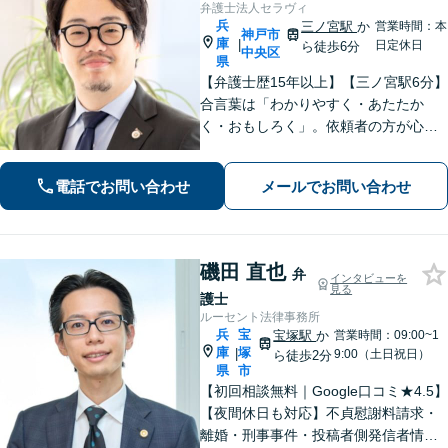
弁護士法人セラヴィ
兵
三ノ宮駅
か
営業時間：本
神戸市
庫
|
日定休日
ら徒歩6分
中央区
県
【弁護士歴15年以上】【三ノ宮駅6分】
合言葉は「わかりやすく・あたたか
く・おもしろく」。依頼者の方が心か
ら納得のできる解決を目指します。幅
広い領域をカバー。【夜間休日/電話相
電話でお問い合わせ
メールでお問い合わせ
談可能】【初回面談20分無料】
磯田 直也
弁
インタビューを
見る
護士
ルーセント法律事務所
兵
宝
宝塚駅
か
営業時間：09:00~1
庫
塚
|
9:00（土日祝日）
ら徒歩2分
県
市
【初回相談無料｜Google口コミ★4.5】
【夜間休日も対応】不貞慰謝料請求・
離婚・刑事事件・投稿者側発信者情報