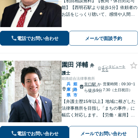
【初回相談無料】【夜間・休日対応可
能】【西明石駅より徒歩1分】依頼者の
お話をじっくり聴いて、感情や人間関
係にも配慮して柔軟に最適な解決策を
考えます。1日も早い解決のためにフッ
トワーク軽く迅速・誠実に対応しま
電話でお問い合わせ
メールで面談予約
す。まずはお気軽にご相談ください。
園田 洋輔
弁
インタビューを
見る
護士
姫路総合法律事務所
兵
姫
京口駅
か
営業時間：09:30~1
庫
路
|
7:30（土日祝日）
ら徒歩9分
県
市
【弁護士歴15年以上】地域に根ざした
法律事務所を目指し「まちの事件」に
幅広く対応します。【労働・雇用】残
業代の未払い、不当解雇に悩んでいま
せんか？正しい知識で正当な権利を主
電話でお問い合わせ
メールでお問い合わせ
張します。【相続・遺言】遺言書作成