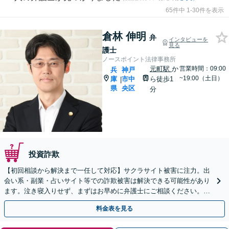
65件中 1-30件を表示
倉林 伸明
弁
インタビューを
見る
護士
ノースポイント法律事務所
元町駅
か
営業時間：09:00
兵
神戸
~19:00（土日）
庫
市中
ら徒歩1
|
県
央区
分
投資詐欺
【初回相談から解決まで一任して対応】サクラサイト被害に注力。出
会い系・副業・占いサイト等での詐欺被害は解決できる可能性があり
ます。泣き寝入りせず、まずはお早めに弁護士にご相談ください。
【元町駅1分・土日夜間の相談歓迎】
料金表を見る