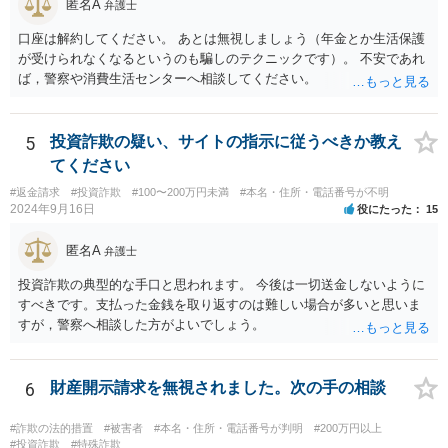
が、捜査機関において罪証隠滅の恐れや逃亡の恐れがある等の事由が
匿名A
弁護士
ある場合は身体拘束をしてくる可能性はあります。仮に初犯であった
口座は解約してください。 あとは無視しましょう（年金とか生活保護
としてもその可能性は変わりません。 2、京都まで行かなきゃ行けな
が受けられなくなるというのも騙しのテクニックです）。 不安であれ
い事はありますか？ →捜査を担当する警察署が京都の警察署であれ
ば，警察や消費生活センターへ相談してください。
ば、京都まで行く可能性もありますが、京都の警察官がご相談者様の
最寄りの警察署に来て取調べを行うこともあり得ますので、警察から
話を聞きたいという話が合った際は、場所などについては担当警察官
5
投資詐欺の疑い、サイトの指示に従うべきか教え
と相談することをおすすめします。
てください
#返金請求
#投資詐欺
#100〜200万円未満
#本名・住所・電話番号が不明
2024年9月16日
役にたった
15
匿名A
弁護士
投資詐欺の典型的な手口と思われます。 今後は一切送金しないように
すべきです。支払った金銭を取り返すのは難しい場合が多いと思いま
すが，警察へ相談した方がよいでしょう。
6
財産開示請求を無視されました。次の手の相談
#詐欺の法的措置
#被害者
#本名・住所・電話番号が判明
#200万円以上
#投資詐欺
#特殊詐欺