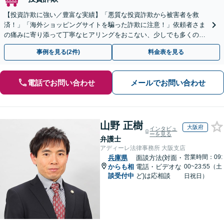
【投資詐欺に強い／豊富な実績】「悪質な投資詐欺から被害者を救
済！」「海外ショッピングサイトを騙った詐欺に注意！」依頼者さま
の痛みに寄り添って丁寧なヒアリングをおこない、少しでも多くの返
金が得られるよう尽力します！
事例を見る(2件)
料金表を見る
電話でお問い合わせ
メールでお問い合わせ
山野 正樹
大阪府
インタビュ
ーを見る
弁護士
アディーレ法律事務所 大阪支店
営業時間：09:
兵庫県
面談方法(対面・
からも相
電話・ビデオな
00~23:55（土
談受付中
ど)は応相談
日祝日）