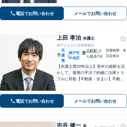
開示請求の実績・経験多数。オーダー
メイドのサービスで問題解決や事業の
電話でお問い合わせ
メールでお問い合わせ
推進を強力にサポート【宝塚駅徒歩2分
｜電話・WEB面談で全国対応】
上田 孝治
弁護士
神戸さきがけ法律事務所
兵
元町駅
か
営業時間：本
神戸市
庫
|
日定休日
ら徒歩7分
中央区
県
【弁護士歴20年以上】長年の経験を活
かして、最善の手法で的確に法律トラ
ブルに対処【不動産・住まい】不動産
関係の資格を複数所持。不動産案件の
取扱い多数【相続・遺言】他士業と連
携してワンストップで解決【夜間・休
電話でお問い合わせ
メールでお問い合わせ
日相談可】【元町駅7分】
吉谷 健一
弁