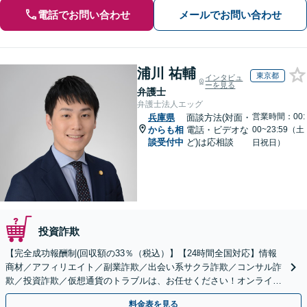
電話でお問い合わせ
メールでお問い合わせ
浦川 祐輔
東京都
インタビュ
ーを見る
弁護士
弁護士法人エッグ
営業時間：00:
兵庫県
面談方法(対面・
からも相
電話・ビデオな
00~23:59（土
談受付中
ど)は応相談
日祝日）
投資詐欺
【完全成功報酬制(回収額の33％（税込）】【24時間全国対応】情報
商材／アフィリエイト／副業詐欺／出会い系サクラ詐欺／コンサル詐
欺／投資詐欺／仮想通貨のトラブルは、お任せください！オンライン
のみで解決も可能！
料金表を見る