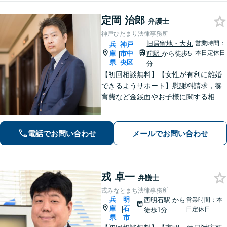
定岡 治郎
弁護士
神戸ひだまり法律事務所
旧居留地・大丸
営業時間：
兵
神戸
本日定休日
庫
市中
前駅
から徒歩5
|
県
央区
分
【初回相談無料】【女性が有利に離婚
できるようサポート】慰謝料請求，養
育費など金銭面やお子様に関する相談
を多数解決【離婚・不倫・男女問題・
遺産相続・交通事故】依頼者様のお気
持ちを大切にしながら交渉します。
電話でお問い合わせ
メールでお問い合わせ
【Web相談可】【平日夜間可】【神戸
大丸の近く】
戎 卓一
弁護士
戎みなとまち法律事務所
兵
明
西明石駅
から
営業時間：本
庫
石
|
日定休日
徒歩1分
県
市