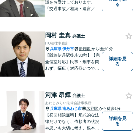
談をお受けしております。
る
「交通事故／相続・遺言／離
婚・男女問題/刑事事件/借金問
題」など、個人から企業法務
までお気軽にご相談くださ
岡村 圭真
い。公認会計士試験合格者。
弁護士
【夜間・休日相談可能（要予
ITO法律事務所
約）】【弁護士歴10年以上】
兵庫県
伊丹市
伊丹駅
から徒歩1分
|
【阪急伊丹駅徒歩30秒】【完
詳細を見
全個室対応】民事・刑事を問
る
わず、幅広く対応◎いつでも
迅速な対応で、「救急救命医
のような弁護士」を目指しま
す。広い視野とユーモアを忘
河津 昂輝
れず、尽力してまいります。
弁護士
【メーカー法務経験あり】
あわじみらい法律会計事務所
兵庫県
南あわじ市
名谷駅
から徒歩1分
|
【初回相談無料】形式的な法
詳細を見
律だけでなく、依頼者の状況
る
や思いも大切に考え、根本的