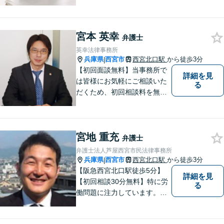
なトラブル解決を目指して全
力で取り組んでいます。 相談
者の立場に寄り添い、一人ひ
宮本 英幸
とりに合ったサポートを心が
弁護士
けています。【夜間・休日相
英幸法律事務所
談可能】【オンライン出張相
兵庫県
西宮市
西宮北口駅
から徒歩3分
|
談可】
【初回面談無料】当事務所で
詳細を見
は皆様にお気軽にご相談いた
る
だくため、初回相談料を無料
にしています。【西宮北口駅
徒歩３分】交通事故／相続問
題／労働問題／企業法務／男
宮地 重充
女問題／建築問題など、貴方
弁護士
にとって最善の解決に向けて
弁護士法人芦屋西宮市民法律事務所
尽力します。【当日／夜間対
兵庫県
西宮市
西宮北口駅
から徒歩3分
|
応可】
【阪急西宮北口駅徒歩5分】
詳細を見
【初回相談30分無料】特に労
る
働問題に注力しています。残
業代、労災事故、不当解雇等
の問題でお困りの方はぜひお