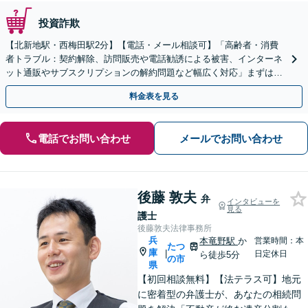
投資詐欺
【北新地駅・西梅田駅2分】【電話・メール相談可】「高齢者・消費
者トラブル：契約解除、訪問販売や電話勧誘による被害、インターネ
ット通販やサブスクリプションの解約問題など幅広く対応」まずは一
度ご相談ください【休日・夜間相談可】
料金表を見る
電話でお問い合わせ
メールでお問い合わせ
後藤 敦夫
弁
インタビューを
見る
護士
後藤敦夫法律事務所
兵
本竜野駅
か
営業時間：本
たつ
庫
|
日定休日
ら徒歩5分
の市
県
【初回相談無料】【法テラス可】地元
に密着型の弁護士が、あなたの相続問