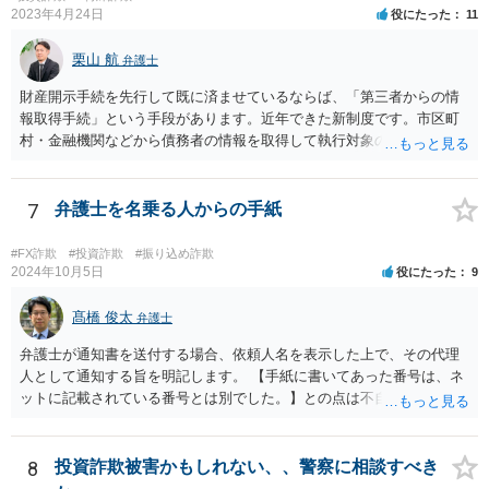
2023年4月24日
役にたった
11
栗山 航
弁護士
財産開示手続を先行して既に済ませているならば、「第三者からの情
報取得手続」という手段があります。近年できた新制度です。市区町
村・金融機関などから債務者の情報を取得して執行対象の財産を探す
ための制度になります。 取得対象となる情報は、債務者の①不動産
情報、②預貯金情報、③株式情報、④勤務先（給与の支給者）情報で
す。もっとも、④勤務先情報が取得できるのは、相談者様の債権が、
7
弁護士を名乗る人からの手紙
養育費などである場合か、人の生命または身体の侵害による損害賠償
請求権である場合に限られます。 申立には、定められた要件を満た
#FX詐欺
#投資詐欺
#振り込め詐欺
すことが必要ですので、具体的には弁護士に相談されるかご自身でお
2024年10月5日
役にたった
9
調べになると良いと思います。
髙橋 俊太
弁護士
弁護士が通知書を送付する場合、依頼人名を表示した上で、その代理
人として通知する旨を明記します。 【手紙に書いてあった番号は、ネ
ットに記載されている番号とは別でした。】との点は不自然ではある
ものの、【住所名前は一致】しているようですので、まずは日弁連弁
護士検索でその弁護士を検索し、そこに記載されている電話番号に連
絡をして、通知書の内容等について確認をしてみるとよいでしょう。
8
投資詐欺被害かもしれない、、警察に相談すべき