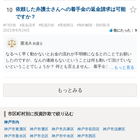
か、共同不法行為が成立するのかなども問題となります。 裁判所の目
をする場合もあります。これが一つの投資詐欺のパターンになってお
も現状シビアにみられているなというのが感触です。 くわえて、SNS
10
依頼した弁護士さんへの着手金の返金請求は可能
ります。刑事的にも民事的にも責任追及がしにくいスキームになって
等で詐欺行為を行った人物についてはそもそも特定が困難な場合が多
ですか？
いるわけです。 要するに、民事上の責任も刑事上の責任も「資金集金
いです。 そのため、私は、この手の事件の弁護団に属していますが、
役」にかぶせて、その先の「投資案件保有者」さらにその先の「投資
#FX詐欺
#返金請求
#投資詐欺
#悪徳商法
#契約解除・契約取消
回収は困難であることを明言した上で、それでも依頼する意思がある
案件保有者」みたいに重奏的になっているので、責任追及がしにくい
2021年9月24日
役にたった
9
かを確認した上で事件に着手して進めています。
というのが一つのポイントです。
匿名A
弁護士
なるべく早く動かないとお金の流れが不明瞭になるとのことでお願い
したのですが、なんの連絡もないということは何も動いて頂けていな
いということでしょうか？ 何とも言えません。 着手金だけ受け取って
何もしない弁護士さんはいますか？ 普通はいませんが・・・。 契約書
などを確認しましょう。 着手金の返金は請求できますか？ 交渉してみ
て、事情によっては弁護士会に相談しましょう。
もっとみる
市区町村別に投資詐欺で絞り込む
神戸市内
神戸市東灘区
神戸市灘区
神戸市兵庫区
神戸市長田区
神戸市須磨区
神戸市垂水区
神戸市北区
神戸市中央区
神戸市西区