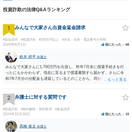
投資詐欺の法律Q&Aランキング
1
みんなで大家さん出資金返金請求
#返金請求
#投資詐欺
#200万円以上
#本名・住所・電話番号が判明
2025年8月1日
役にたった
68
鈴木 祥平
弁護士
みんなで大家さんに1,700万円を出資し、昨年7月末に償還手続きを行
ったにもかかわらず、現在に至るまで償還書類すら届かず、さらに令
和7年7月分の分配金も遅延しているとのことから、同社の資金繰りは
深刻であり、破綻リスクが極めて高い状況にあると考えられます。こ
のような状況では、放置すれば債権回収が困難となるおそれがあり、
弁護士を入れて早期に対応する必要があります。 本件は、明らかに弁
2
弁護士に対する質問です
護士を入れて対応すべき事案です。内容証明郵便により返還請求の意
思表示を行い、応答がなければ訴訟提起や仮差押え等の法的措置をと
#投資詐欺
#契約解除・契約取消
#返金請求
るべきです。相手方であるみんなで大家さんは、令和5年6月に金融庁
2024年10月30日
役にたった
33
より業務停止命令を受けており、集団投資スキームに関する法令違反
の疑いも報道されています。返還に応じる余力が今後失われるおそれ
髙橋 俊太
弁護士
もあるため、他の債権者に先んじて請求手続を行うことが重要です。