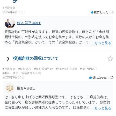
か
#投資詐欺
2024年4月18日
役にたった
5
鈴木 祥平
弁護士
投資詐欺の可能性があります。最近の投資詐欺は、ほとんど「金銭消
費対借契約」の形式を使ってお金を集めます。複数の人からお金を集
める「資金集金役」がいて、その「資金集金役」は、その先の「投資
案件保有者」にお金をさらに「貸している」という形を取ります。最
初は、数回、配当を支払うことをします。それによって、相手方を信
頼させて、追加の投資をさせる場合があります。しばらくすると、
9
投資詐欺の回収について
「投資案件保有者からの配当が止まったので配当が支払えない」とい
ってきます。しばらく、だいたい、みなさん暫く待ちますが、結局返
#投資詐欺
#返金請求
#仮想通貨詐欺
#詐欺の法的措置
#200万円以上
ってきません。もう待てなくなって、「資金集金役」から回収をしよ
#本名・住所・電話番号が不明
2023年9月14日
役にたった
10
うとしても、「資金集金役」にはお金がありませんし、訴訟を提起し
ても、少額での月々の分割弁済を主張してきます。それを否定して裁
匿名A
判に勝訴しても、その「資金集金役」には財産がないので回収をする
弁護士
ことが難しいというのが実際のところです。「資金集金役」は、「自
はっきり申し上げると回収困難類型です。 そもそも、口座提供者は、
分も投資案件保有者の話を信じて、お金を出しているし、もし、これ
金に困って口座を詐欺業者に提供してしまったりしています。 類型的
が詐欺ならば自分も被害者だ」と言ってきます。お金を出している証
に資金回収が難しい属性の人たちなのです。 口座提供者を訴えた場
拠として、資金集金役と投資案件保有者の「金銭消費貸借契約書」な
合、口座提供者が詐欺行為に使われたことについて故意・過失がある
どを証拠で出してきます。最終的には、「資金集金役」は、自己破産