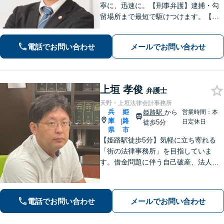
寧に、迅速に。【刑事弁護】逮捕・勾
留場所まで最短で駆けつけます。【債
務整理】どんな事情があってもあなた
の生活再建をサポートします。【交通
電話でお問い合わせ
メールでお問い合わせ
事故】「こんな相談でも大丈夫だろう
か」と躊躇されている方もご相談くだ
さい。
上垣 孝俊
弁護士
天野・上垣法律会計事務所
兵
姫
姫路駅
から
営業時間：本
庫
路
|
日定休日
徒歩5分
県
市
【姫路駅徒歩5分】気軽に立ち寄れる
「街の法律事務所」を目指していま
す。借金問題に伴う自己破産、法人破
産/離婚調停や親権、不貞の慰謝料請求
などの実績多数！困っている人の声に
しっかり耳を傾けサポートいたしま
電話でお問い合わせ
メールでお問い合わせ
す。【初回相談無料】【個室対応】