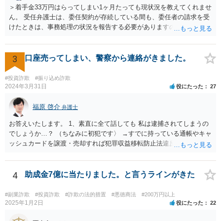
＞着手金33万円はらってしまい1ヶ月たっても現状況を教えてくれませ
弁護士選任については、大阪に所在する相手方企業であっても、現在
ん。 受任弁護士は、委任契約が存続している間も、委任者の請求を受
は全国の弁護士がウェブ面談・電子手続等で対応可能です。実際、当
けたときは、事務処理の状況を報告する必要がありますので（民法６
職もみんなで大家さんに関する出資金返還請求について対応実績があ
４５条）、問い合わせに対して応答・説明をしてくれないとなると、
り、内容や見通しについて的確なアドバイスを行うことが可能です。
問題があります。 ＞二次被害にあった場合、日弁連に相談したらいい
出資金額が高額であることを踏まえれば、現時点で法的措置に踏み切
ですか？ 日弁連というより、担当弁護士が所属している弁護士会に相
3
口座売ってしまい、警察から連絡がきました。
ることは、損失の拡大を防ぐために極めて合理的な判断といえます。
談するとよいでしょう。 ＜参照：民法＞ （受任者による報告） 第６
今からでも遅くありませんので、速やかに弁護士へ相談されることを
４５条 受任者は、委任者の請求があるときは、いつでも委任事務の
強く推奨いたします。
#投資詐欺
#振り込め詐欺
処理の状況を報告し、委任が終了した後は、遅滞なくその経過及び結
2024年3月31日
役にたった
27
果を報告しなければならない。
福原 啓介
弁護士
お答えいたします。 1、素直に全て話しても 私は逮捕されてしまうの
でしょうか…？ （ちなみに初犯です〉 →すでに持っている通帳やキャ
ッシュカードを譲渡・売却すれば犯罪収益移転防止法違反に、譲渡・
売却の目的で新たに口座を開設すれば詐欺罪になる可能性があるの
で、本当に銀行口座を売る行為が犯罪行為であることを認識して行っ
た又は認識しうる状況で行ったものであれば、素直に認めた方がいい
4
助成金7億に当たりました。と言うラインがきた
と思います。しかし、例えば、銀行口座を売る行為が犯罪行為である
ことを知らずに売却譲渡した場合は、もちろん認めるという選択肢も
#副業詐欺
#投資詐欺
#詐欺の法的措置
#悪徳商法
#200万円以上
ありますが、沈黙を守るという選択肢もあることを念頭に置いていた
2025年1月2日
役にたった
22
だけると幸いです。 逮捕される可能性が全くないとはいえません