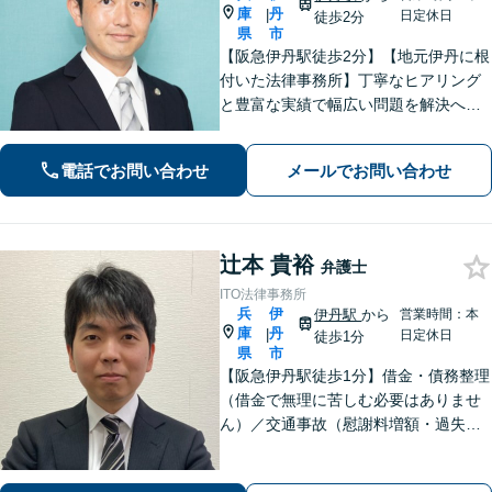
庫
丹
|
日定休日
徒歩2分
県
市
【阪急伊丹駅徒歩2分】【地元伊丹に根
付いた法律事務所】丁寧なヒアリング
と豊富な実績で幅広い問題を解決へ導
きます！【離婚男女問題】不定慰謝料
請求／面会交流など【相続・遺言】相
電話でお問い合わせ
メールでお問い合わせ
続放棄／遺産分割調停など【電話・メ
ール相談初回無料】【休日夜間対応
可】
辻本 貴裕
弁護士
ITO法律事務所
兵
伊
伊丹駅
から
営業時間：本
庫
丹
|
日定休日
徒歩1分
県
市
【阪急伊丹駅徒歩1分】借金・債務整理
（借金で無理に苦しむ必要はありませ
ん）／交通事故（慰謝料増額・過失割
合に関するご相談など）／労働事件
（労働者側・使用者側どちらも対応）