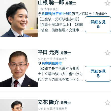
山根 聡一郎
イエンスの博士号も保有）と
弁護士
交渉経験が豊富な弁護士
山根法律事務所
兵庫県
神戸市中央区
三ノ宮駅
から徒歩8分
|
【三宮駅・元町駅徒歩8分】
詳細を見
【弁護士歴10年以上】【相続
る
／借金・債務整理／交通事
故】寄り添う身近な法律事務
所。スピーディーな解決。女
性や法人の依頼者にも評価し
平田 元秀
ていただいています。お困り
弁護士
ごとがあればお気軽に。【夜
ひめじ市民法律事務所
間・土日祝対応】【一部初回
兵庫県
姫路市
|
相談無料】
【姫路で長年活躍する弁護
詳細を見
士】立場の強い人に傷つけら
る
れた方々の生活を救うべく、
日々邁進しております。弁護
団事件にも精力的に取り組む
弁護士。お困りごとはなんで
もご相談ください。二人三脚
立花 隆介
弁護士
で平穏な生活を取り戻しまし
ひめじ立花法律事務所