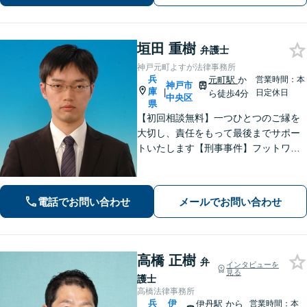
のサポートはお任せください。
垣田 重樹
弁護士
神戸元町よすが法律事務所
兵
元町駅
か
営業時間：本
神戸市
庫
|
日定休日
ら徒歩4分
中央区
県
【初回相談無料】一つひとつのご縁を
大切し、責任をもって最後までサポー
トいたします【刑事事件】フットワー
クの軽さとスピードが強み。豊富な経
験を活かして最善の解決を【離婚問
題】経済面やお子さまの将来を見据
電話でお問い合わせ
メールでお問い合わせ
え、納得できる解決策を提案【元町駅4
分】
高橋 正樹
弁
インタビューを
見る
護士
高橋法律事務所
兵
伊
伊丹駅
から
営業時間：本