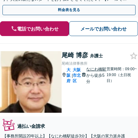
相談可能】【初回面談無料】【完全個室で対応】
料金表を見る
電話でお問い合わせ
メールでお問い合わせ
尾崎 博彦
弁護士
尾崎法律事務所
なにわ橋駅
営業時間：09:00~
大
大阪
19:00（土日祝
阪
市北
から徒歩5
|
府
区
日）
分
過払い金請求
【事務所開設20年以上】【なにわ橋駅徒歩3分】【大阪の実力派弁護