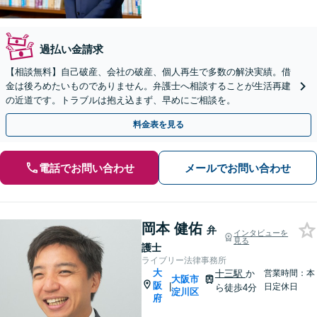
過払い金請求
【相談無料】自己破産、会社の破産、個人再生で多数の解決実績。借
金は後ろめたいものでありません。弁護士へ相談することが生活再建
の近道です。トラブルは抱え込まず、早めにご相談を。
料金表を見る
電話でお問い合わせ
メールでお問い合わせ
岡本 健佑
弁
インタビューを
見る
護士
ライブリー法律事務所
大
十三駅
か
営業時間：本
大阪市
阪
|
日定休日
ら徒歩4分
淀川区
府