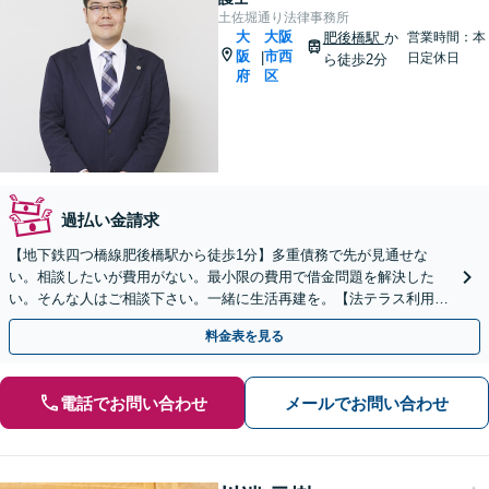
土佐堀通り法律事務所
大
大阪
肥後橋駅
か
営業時間：本
阪
市西
|
日定休日
ら徒歩2分
府
区
過払い金請求
【地下鉄四つ橋線肥後橋駅から徒歩1分】多重債務で先が見通せな
い。相談したいが費用がない。最小限の費用で借金問題を解決した
い。そんな人はご相談下さい。一緒に生活再建を。【法テラス利用
可】
料金表を見る
電話でお問い合わせ
メールでお問い合わせ