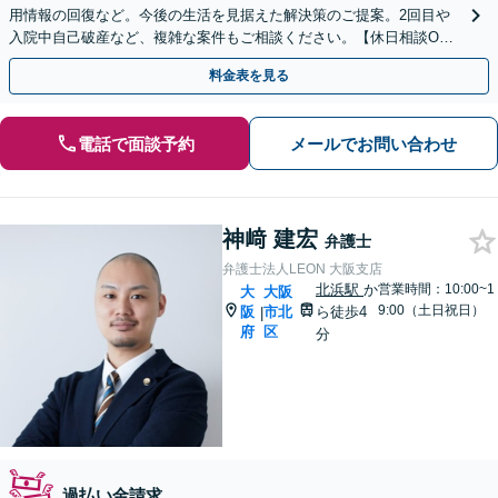
用情報の回復など。今後の生活を見据えた解決策のご提案。2回目や
入院中自己破産など、複雑な案件もご相談ください。【休日相談OK
（要予約）】【南森町駅4分】【弁護士歴20年以上】
料金表を見る
電話で面談予約
メールでお問い合わせ
神﨑 建宏
弁護士
弁護士法人LEON 大阪支店
北浜駅
か
営業時間：10:00~1
大
大阪
9:00（土日祝日）
阪
市北
ら徒歩4
|
府
区
分
過払い金請求