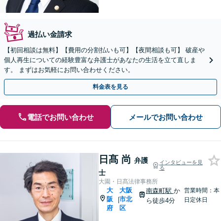
過払い金請求
【初回相談は無料】【費用の分割払いも可】【夜間相談も可】 破産や
個人再生についての経験豊富な弁護士があなたの生活を立て直しま
す。 まずはお気軽にお問い合わせください。
料金表を見る
電話でお問い合わせ
メールでお問い合わせ
日髙 尚
弁護
インタビューを見
る
士
大園・日髙法律事務所
大
大阪
南森町駅
か
営業時間：本
阪
市北
|
日定休日
ら徒歩4分
府
区