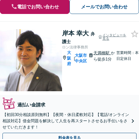
電話でお問い合わせ
メールでお問い合わせ
岸本 幸大
弁
インタビューを
見る
護士
ロン法律事務所
大
天満橋駅
か
営業時間：本
大阪市
阪
|
日定休日
ら徒歩1分
中央区
府
過払い金請求
【初回30分相談原則無料】【夜間・休日柔軟対応】【電話/オンライン
相談対応】借金問題を解決して人生を再スタートさせるお手伝いをさ
せていただきます！
料金表を見る