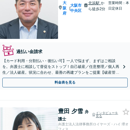
大
北浜駅
か
営業時間：本
大阪市
阪
|
日定休日
ら徒歩2分
中央区
府
過払い金請求
【カード利用・分割払い・後払い可】一人で悩まず、まずはご相談
を。弁護士に相談して督促をストップ！自己破産／任意整理／個人再
生／法人破産。状況に合わせ、最善の再建プランをご提案【破産管財
人経験あり】【北浜駅2分】
料金表を見る
豊田 夕雪
弁
インタビューを
見る
護士
弁護士法人法律事務所ロイヤーズ・ハイ 堺オ
フィス