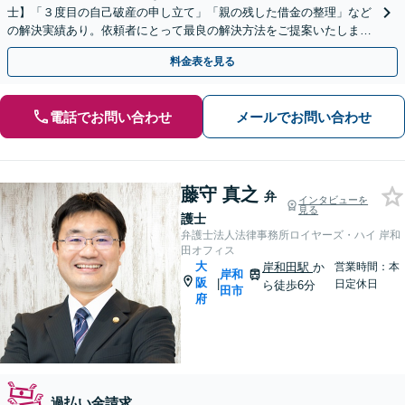
士】「３度目の自己破産の申し立て」「親の残した借金の整理」など
の解決実績あり。依頼者にとって最良の解決方法をご提案いたします
【初回面談無料】
料金表を見る
電話でお問い合わせ
メールでお問い合わせ
藤守 真之
弁
インタビューを
見る
護士
弁護士法人法律事務所ロイヤーズ・ハイ 岸和
田オフィス
大
岸和田駅
か
営業時間：本
岸和
阪
|
日定休日
ら徒歩6分
田市
府
過払い金請求