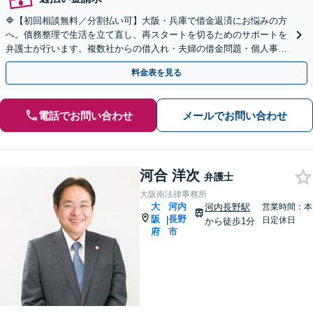
🔷【初回相談無料／分割払い可】大阪・兵庫で借金返済にお悩みの方
へ。債務整理で生活を立て直し、再スタートを切るためのサポートを
弁護士が行います。複数社からの借入れ・夫婦の借金問題・個人事業
主など、幅広いケースに対応【北浜駅４分】【秘密厳守】
料金表を見る
電話でお問い合わせ
メールでお問い合わせ
河合 洋次
弁護士
大阪南法律事務所
大
河内
河内長野駅
営業時間：本
阪
長野
|
日定休日
から徒歩1分
府
市