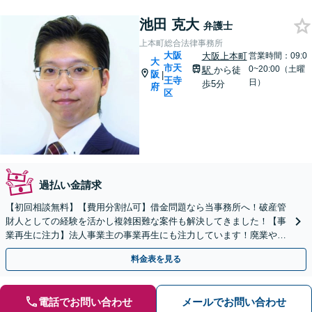
池田 克大
弁護士
上本町総合法律事務所
大阪
大阪上本町
営業時間：09:0
大
市天
0~20:00（土曜
駅
から徒
阪
|
王寺
日）
歩5分
府
区
過払い金請求
【初回相談無料】【費用分割払可】借金問題なら当事務所へ！破産管
財人としての経験を活かし複雑困難な案件も解決してきました！【事
業再生に注力】法人事業主の事業再生にも注力しています！廃業や破
産をお考えの際も最善の方法をご提案します。
料金表を見る
電話でお問い合わせ
メールでお問い合わせ