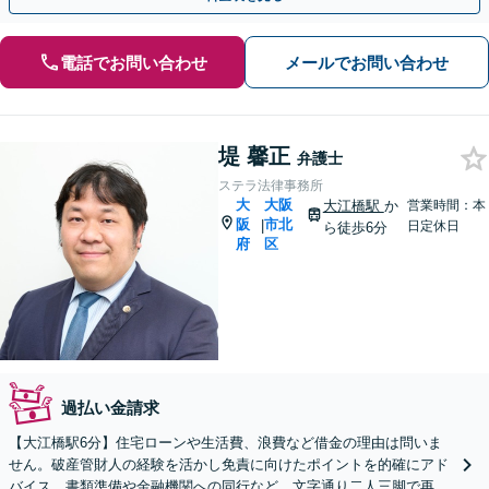
電話でお問い合わせ
メールでお問い合わせ
堤 馨正
弁護士
ステラ法律事務所
大
大阪
大江橋駅
か
営業時間：本
阪
市北
|
日定休日
ら徒歩6分
府
区
過払い金請求
【大江橋駅6分】住宅ローンや生活費、浪費など借金の理由は問いま
せん。破産管財人の経験を活かし免責に向けたポイントを的確にアド
バイス。書類準備や金融機関への同行など、文字通り二人三脚で再出