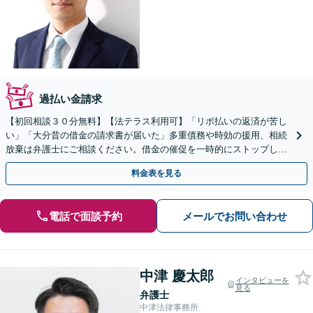
過払い金請求
【初回相談３０分無料】【法テラス利用可】「リボ払いの返済が苦し
い」「大分昔の借金の請求書が届いた」多重債務や時効の援用、相続
放棄は弁護士にご相談ください。借金の催促を一時的にストップしま
す。自己破産、個人再生など【岡町駅10分】
料金表を見る
電話で面談予約
メールでお問い合わせ
中津 慶太郎
インタビューを
見る
弁護士
中津法律事務所