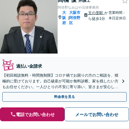
弁護士
阿倍野なみはや法律事務所
大
大阪市
文の里駅
か
営業時間：
阪
阿倍野
|
本日定休日
ら徒歩1分
府
区
過払い金請求
【初回相談無料・時間無制限】コロナ禍でお困りの方のご相談を、積
極的に受けております。自己破産が可能か無料診断。家を残したい方
もお任せください。一人ひとりの不安に寄り添い、皆さまが安心して
暮らせるよう、全力でお守りします。【法テラス可】
料金表を見る
電話でお問い合わせ
メールでお問い合わせ