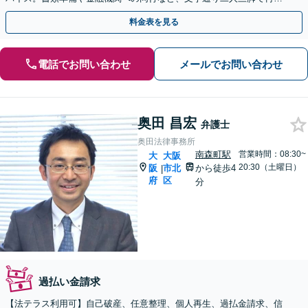
発を後押しします【事前予約にて当日・休日・夜間面談可】
料金表を見る
電話でお問い合わせ
メールでお問い合わせ
奥田 昌宏
弁護士
奥田法律事務所
南森町駅
営業時間：08:30~
大
大阪
20:30（土曜日）
阪
市北
から徒歩4
|
府
区
分
過払い金請求
【法テラス利用可】自己破産、任意整理、個人再生、過払金請求、信