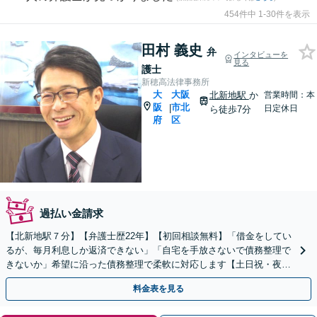
454件中 1-30件を表示
田村 義史
弁
インタビューを
見る
護士
新穂高法律事務所
大
大阪
北新地駅
か
営業時間：本
阪
市北
|
日定休日
ら徒歩7分
府
区
過払い金請求
【北新地駅７分】【弁護士歴22年】【初回相談無料】「借金をしてい
るが、毎月利息しか返済できない」「自宅を手放さないで債務整理で
きないか」希望に沿った債務整理で柔軟に対応します【土日祝・夜間
対応可】【完全個室対応】
料金表を見る