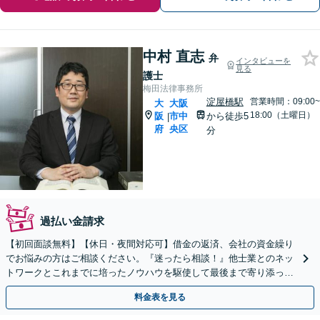
中村 直志
弁
インタビューを
見る
護士
梅田法律事務所
淀屋橋駅
営業時間：09:00~
大
大阪
18:00（土曜日）
阪
市中
から徒歩5
|
府
央区
分
過払い金請求
【初回面談無料】【休日・夜間対応可】借金の返済、会社の資金繰り
でお悩みの方はご相談ください。『迷ったら相談！』他士業とのネッ
トワークとこれまでに培ったノウハウを駆使して最後まで寄り添って
サポートします。コロナ禍によるご相談もお受けします。
料金表を見る