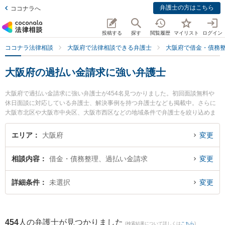
弁護士の方はこちら
ココナラへ
投稿する
探す
閲覧履歴
マイリスト
ログイン
ココナラ法律相談
大阪府で法律相談できる弁護士
大阪府で借金・債務
大阪府の過払い金請求に強い弁護士
大阪府で過払い金請求に強い弁護士が454名見つかりました。初回面談無料や
休日面談に対応している弁護士、解決事例を持つ弁護士なども掲載中。さらに
大阪市北区や大阪市中央区、大阪市西区などの地域条件で弁護士を絞り込めま
す。借金・債務整理に関係する消費者金融の債務整理やクレジット会社の債務
整理、リボ払いの債務整理等の細かな分野での絞り込み検索もでき便利です。
エリア
大阪府
変更
特に新穂高法律事務所の田村 義史弁護士やロン法律事務所の岸本 幸大弁護士、
住之江法律事務所の柴田 晋太朗弁護士のプロフィール情報や弁護士費用、強み
相談内容
借金・債務整理、過払い金請求
変更
などが注目されています。『大阪府で土日や夜間に発生した過払い金請求のト
ラブルを今すぐに弁護士に相談したい』『過払い金請求のトラブル解決の実績
豊富な近くの弁護士を検索したい』『初回相談無料で過払い金請求を法律相談
詳細条件
未選択
変更
できる大阪府内の弁護士に相談予約したい』などでお困りの相談者さんにおす
すめです。
454
人の弁護士が見つかりました
(検索結果について詳しくは
こちら
)