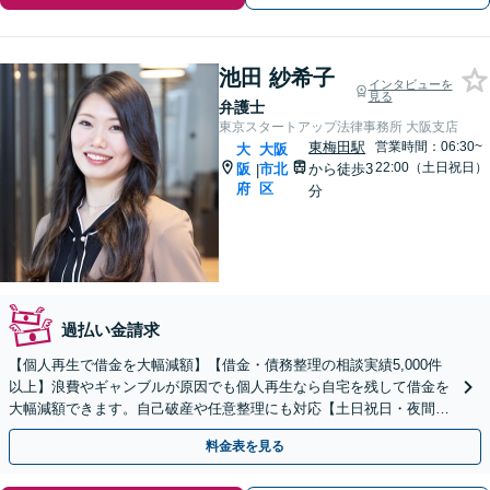
池田 紗希子
インタビューを
見る
弁護士
東京スタートアップ法律事務所 大阪支店
東梅田駅
営業時間：06:30~
大
大阪
22:00（土日祝日）
阪
市北
から徒歩3
|
府
区
分
過払い金請求
【個人再生で借金を大幅減額】【借金・債務整理の相談実績5,000件
以上】浪費やギャンブルが原因でも個人再生なら自宅を残して借金を
大幅減額できます。自己破産や任意整理にも対応【土日祝日・夜間も
相談受付】【費用の分割払い可】初回相談料は0円
料金表を見る