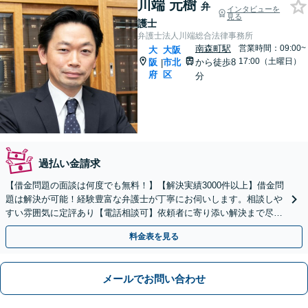
川端 元樹
弁
インタビューを
見る
護士
弁護士法人川端総合法律事務所
南森町駅
営業時間：09:00~
大
大阪
17:00（土曜日）
阪
市北
から徒歩8
|
府
区
分
過払い金請求
【借金問題の面談は何度でも無料！】【解決実績3000件以上】借金問
題は解決が可能！経験豊富な弁護士が丁寧にお伺いします。相談しや
すい雰囲気に定評あり【電話相談可】依頼者に寄り添い解決まで尽
力。まずは勇気を出してご相談ください！分割払い対応可
料金表を見る
メールでお問い合わせ