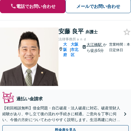
電話でお問い合わせ
メールでお問い合わせ
安藤 良平
弁護士
法律事務所ａｎｄ
大
大阪
大江橋駅
か
営業時間：本
阪
市北
|
日定休日
ら徒歩5分
府
区
過払い金請求
【初回相談無料】借金問題・自己破産・法人破産に対応。破産管財人
経験があり、申し立て後の流れや手続きに精通。ご意向を丁寧に伺
い、今後の方針についてわかりやすく説明します。生活再建に向け
て、全力でバックアップします【淀屋橋駅8分】
料金表を見る