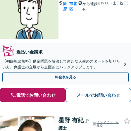
19:00（土日祝日）
阪
市北
から徒歩4
|
府
区
分
過払い金請求
【初回相談無料】借金問題を解決して新たな人生のスタートを切りた
い方、弁護士の立場から全面的にバックアップします。
料金表を見る
電話でお問い合わせ
メールでお問い合わせ
星野 有紀
弁
インタビューを
見る
護士