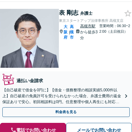
表 剛志
弁護士
東京スタートアップ法律事務所 高槻支店
高槻市駅
営業時間：06:30~2
大
高
2:00（土日祝日）
阪
槻
から徒歩3
|
府
市
分
過払い金請求
【自己破産で借金を0円に】【借金・債務整理の相談実績5,000件以
上】自己破産の免責許可を受けられなかった場合、弁護士費用の返金
保証ありで安心。初回相談料は0円。任意整理や個人再生にも対応
【土日祝日・夜間も相談受付】【費用の分割払い可】
料金表を見る
電話でお問い合わせ
メールでお問い合わせ