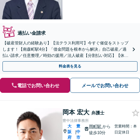
過払い金請求
【破産管財人の経験あり】【法テラス利用可】今すぐ催促をストップ
します！【南森町駅4分】「借金問題を根本から解決」自己破産／過
払い請求／任意整理／時効の援用／法人破産【分割払い対応】【休
日・夜間面談可】
料金表を見る
電話でお問い合わせ
メールでお問い合わせ
岡本 宏大
弁護士
豊中法律事務所
大
豊
岡町駅
から
営業時間：本
阪
中
|
日定休日
徒歩10分
府
市