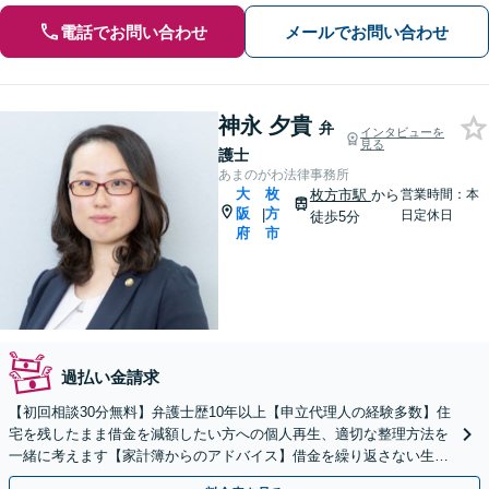
電話でお問い合わせ
メールでお問い合わせ
神永 夕貴
弁
インタビューを
見る
護士
あまのがわ法律事務所
大
枚
枚方市駅
から
営業時間：本
阪
方
|
日定休日
徒歩5分
府
市
過払い金請求
【初回相談30分無料】弁護士歴10年以上【申立代理人の経験多数】住
宅を残したまま借金を減額したい方への個人再生、適切な整理方法を
一緒に考えます【家計簿からのアドバイス】借金を繰り返さない生活
再建を目指しましょう【枚方市駅5分】