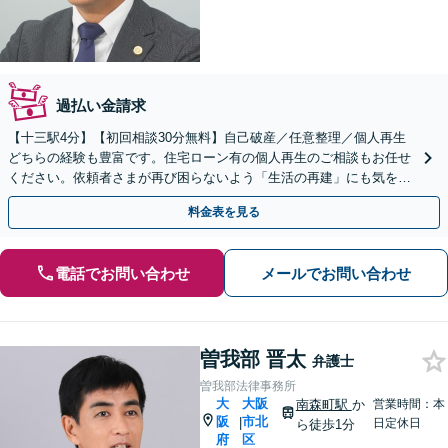
過払い金請求
【十三駅4分】【初回相談30分無料】自己破産／任意整理／個人再生
どちらの経験も豊富です。住宅ローン有の個人再生のご相談もお任せ
ください。依頼者さまが再び困らないよう「生活の再建」にも気を配
り、経済生活を立て直せるようサポートしてまいります
料金表を見る
電話でお問い合わせ
メールでお問い合わせ
曽我部 晋太
弁護士
曽我部法律事務所
大
大阪
南森町駅
か
営業時間：本
阪
市北
|
日定休日
ら徒歩1分
府
区