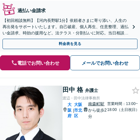
過払い金請求
【初回相談無料】【河内長野駅1分】依頼者さまに寄り添い、人生の
再出発をサポートいたします。自己破産、個人再生、任意整理、過払
い金請求、時効の援用など。法テラス・分割払いに対応。当日相談対
応（要相談）【弁護士歴15年以上】
料金表を見る
電話でお問い合わせ
メールでお問い合わせ
田中 格
弁護士
渡辺・田中法律事務所
南森町駅
営業時間：13:00~
大
大阪
18:00（土日祝日）
阪
市北
から徒歩2
|
府
区
分