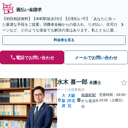
過払い金請求
【初回相談無料】【本町駅徒歩2分】【分割払い可】「あなたに合っ
た最適な手段をご提案」消費者金融からの借入れ、リボ払い、住宅ロ
ーンなど、どのような借金でも解決の道はあります。私とともに最善
の解決を図りましょう【安心の完全個室対応／秘密厳守】
料金表を見る
電話でお問い合わせ
メールでお問い合わせ
水木 喜一郎
弁護士
サード法律事務所
南森町駅
営業時間：09:00~
大
大阪
20:00（土曜日）
阪
市北
から徒歩9
|
府
区
分