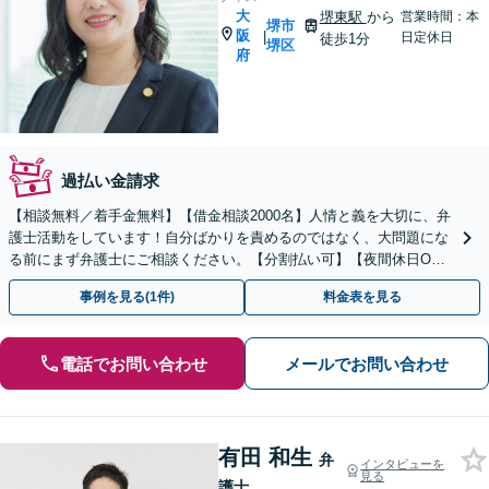
大
堺東駅
から
営業時間：本
堺市
阪
|
日定休日
徒歩1分
堺区
府
過払い金請求
【相談無料／着手金無料】【借金相談2000名】人情と義を大切に、弁
護士活動をしています！自分ばかりを責めるのではなく、大問題にな
る前にまず弁護士にご相談ください。【分割払い可】【夜間休日O
K】
事例を見る(1件)
料金表を見る
電話でお問い合わせ
メールでお問い合わせ
有田 和生
弁
インタビューを
見る
護士