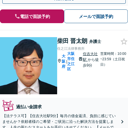
電話で面談予約
メールで面談予約
柴田 晋太朗
弁護士
住之江法律事務所
大阪
住吉大社
営業時間：10:00
大
市住
~23:59（土日祝
駅
から徒
阪
|
之江
日）
歩9分
府
区
過払い金請求
【法テラス可】【住吉大社駅9分】毎月の借金返済、負担に感じてい
ませんか？依頼者様のご希望・ご状況に沿った解決方法を提案しま
す。人生の新たなスタートをお手伝いさせてください。【メールでの