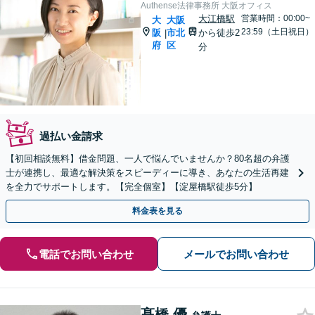
Authense法律事務所 大阪オフィス
大江橋駅
営業時間：00:00~
大
大阪
23:59（土日祝日）
阪
市北
から徒歩2
|
府
区
分
過払い金請求
【初回相談無料】借金問題、一人で悩んでいませんか？80名超の弁護
士が連携し、最適な解決策をスピーディーに導き、あなたの生活再建
を全力でサポートします。【完全個室】【淀屋橋駅徒歩5分】
料金表を見る
電話でお問い合わせ
メールでお問い合わせ
髙橋 優