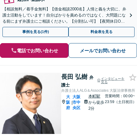
【相談無料／着手金無料】【借金相談2000名】人情と義を大切に、弁
護士活動をしています！自分ばかりを責めるのではなく、大問題にな
る前にまず弁護士にご相談ください。【分割払い可】【夜間休日O
K】
事例を見る(1件)
料金表を見る
電話でお問い合わせ
メールでお問い合わせ
長田 弘樹
弁
インタビューを
見る
護士
弁護士法人ALG＆Associates 大阪法律事務所
本町駅
営業時間：00:00~
大
大阪
23:59（土日祝日）
阪
市中
から徒歩
|
府
央区
2分