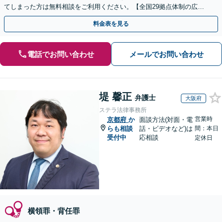
てしまった方は無料相談をご利用ください。【全国29拠点体制の広域
対応】【弁護士待機中/当日中の電話相談可(予約制)】
料金表を見る
電話でお問い合わせ
メールでお問い合わせ
堤 馨正
弁護士
大阪府
ステラ法律事務所
営業時
京都府
か
面談方法(対面・電
らも相談
話・ビデオなど)は
間：本日
受付中
応相談
定休日
横領罪・背任罪