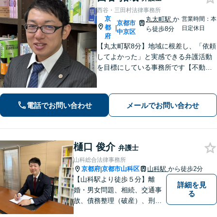
西谷・三田村法律事務所
京
丸太町駅
か
営業時間：本
京都市
都
|
日定休日
ら徒歩8分
中京区
府
【丸太町駅8分】地域に根差し、「依頼
してよかった」と実感できる弁護活動
を目標にしている事務所です【不動
産・住まい】宅地建物取引士の試験に
合格、不動産分野の取扱実績あり【相
続・遺言】相談者さまに寄り添い、円
電話でお問い合わせ
メールでお問い合わせ
滑な相続を目指します
樋口 俊介
弁護士
山科総合法律事務所
京都府
京都市山科区
山科駅
から徒歩2分
|
【山科駅より徒歩５分】離
詳細を見
婚・男女問題、相続、交通事
る
故、債務整理（破産）、刑事
事件などの個人の法律相談か