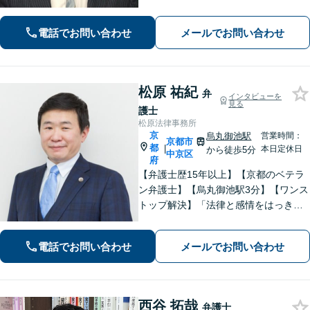
電話でお問い合わせ
メールでお問い合わせ
松原 祐紀
弁
インタビューを
見る
護士
松原法律事務所
京
烏丸御池駅
営業時間：
京都市
都
|
本日定休日
から徒歩5分
中京区
府
【弁護士歴15年以上】【京都のベテラ
ン弁護士】【烏丸御池駅3分】【ワンス
トップ解決】「法律と感情をはっきり
分けたスタイル」で問題解決へ。離婚
問題、新型コロナが原因の借金、不動
電話でお問い合わせ
メールでお問い合わせ
産問題なども幅広く対応【女性弁護士
も在籍】【初回相談30分無料】
西谷 拓哉
弁護士