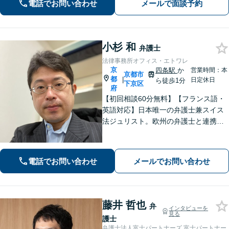
電話でお問い合わせ
メールで面談予約
に取り組みます。【峰山駅から徒歩圏
内】【兵庫県北部エリアも対応】
小杉 和
弁護士
法律事務所オフィス・エトワレ
京
四条駅
か
営業時間：本
京都市
都
|
日定休日
ら徒歩1分
下京区
府
【初回相談60分無料】【フランス語・
英語対応】日本唯一の弁護士兼スイス
法ジュリスト。欧州の弁護士と連携し
クロスボーダーで支援。最後まで粘り
強く寄り添います！在欧州資産の引き
上げ／英仏日契約法務／ハーグ条約案
電話でお問い合わせ
メールでお問い合わせ
件などお任せ【WEB対応｜休日・夜間
相談可】
藤井 哲也
弁
インタビューを
見る
護士
弁護士法人富士パートナーズ 富士パートナー