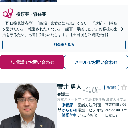
横領罪・背任罪
【即日接見対応◎】「職場・家族に知られたくない」「逮捕・刑務所
を避けたい」「報道されたくない」「謝罪・示談したい」お客様の生
活を守るため、迅速に対応いたします。【土日祝も24時間受付】
料金表を見る
電話でお問い合わせ
メールでお問い合わせ
菅井 勇人
滋賀県
インタビュ
ーを見る
弁護士
東京スタートアップ法律事務所 滋賀大津支店
営業時間：06:
京都府
面談方法(対面・
からも相
電話・ビデオな
30~22:00（土
談受付中
ど)は応相談
日祝日）