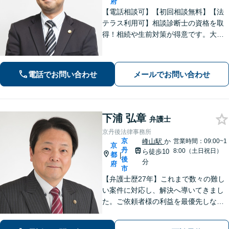
府
【電話相談可】【初回相談無料】【法
テラス利用可】相談診断士の資格を取
得！相続や生前対策が得意です。大阪
府出身で関西エリアで温かみのあるサ
ポートを心がける｜弁護士同士の意見
交換で最良なリーガルサービスを【夜
電話でお問い合わせ
メールでお問い合わせ
間・休日面談可】【完全個室】【丸太
町駅6分】
下浦 弘章
弁護士
京丹後法律事務所
京
峰山駅
か
営業時間：09:00~1
京
丹
8:00（土日祝日）
ら徒歩10
都
|
後
分
府
市
【弁護士歴27年】これまで数々の難し
い案件に対応し、解決へ導いてきまし
た。ご依頼者様の利益を最優先しなが
ら、できるだけ早期に解決できるよ
う、柔軟かつ粘り強い姿勢で問題解決