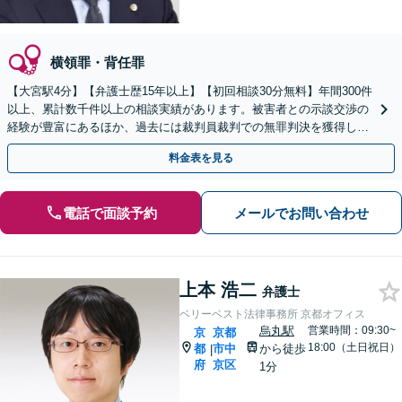
横領罪・背任罪
【大宮駅4分】【弁護士歴15年以上】【初回相談30分無料】年間300件
以上、累計数千件以上の相談実績があります。被害者との示談交渉の
経験が豊富にあるほか、過去には裁判員裁判での無罪判決を獲得した
実績もあります。ぜひお任せください。
料金表を見る
電話で面談予約
メールでお問い合わせ
上本 浩二
弁護士
ベリーベスト法律事務所 京都オフィス
烏丸駅
営業時間：09:30~
京
京都
18:00（土日祝日）
都
市中
から徒歩
|
府
京区
1分