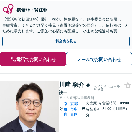
横領罪・背任罪
【電話相談初回無料】暴行、窃盗、性犯罪など。刑事委員会に所属し
実績豊富。できるだけ早く接見（留置施設等での面会）し、依頼者の
ために尽力します。ご家族の心情にも配慮し、小まめな報連相も実
施。加害者の立ち直り支援も注力しています【四条烏丸5分】
料金表を見る
電話でお問い合わせ
メールでお問い合わせ
川﨑 聡介
弁
インタビューを
見る
護士
アトム京都法律事務所
大宮駅
か
営業時間：09:00~
京
京都
21:00（土曜日）
都
市中
ら徒歩4
|
府
京区
分