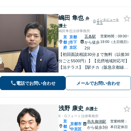
す。【Web相談可】
嶋田 隼也
弁
インタビューを
見る
護士
嶋田隼也法律事務所
五条駅
営業時間：09:00~
京
京都
19:00（土日祝日）
都
市下
から徒歩
|
府
京区
2分
【初回面談相談30分まで無料（以後30
分ごと5500円）】【北摂地域対応可】
【法テラス】【駅チカ（阪急京都線烏
丸駅・京都市営地下鉄四条駅５番出口
徒歩４分、地下鉄五条駅１番出口徒歩
電話でお問い合わせ
メールでお問い合わせ
２分】丁寧にわかりやすく説明。オン
ラインなら全国対応可【夜間・休日面
談】
浅野 康史
弁護士
K・Gフォート法律事務所
京
烏丸御池駅
営業時間：
京都市
都
|
本日定休日
から徒歩3分
中京区