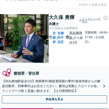
67件中 1-30件を表示
大久保 勇輝
インタビューを
見る
弁護士
大久保総合法律事務所
烏丸御池
営業時間：09:00~
京
京都
17:00（土日祝
都
市中
駅
から徒
|
府
京区
日）
歩1分
横領罪・背任罪
【烏丸御池駅徒歩1分】身柄事件/被疑者段階の事件/身体拘束からの解
放活動等、刑事事件はお任せください。解決は初動とスピードが命。
フットワーク軽く迅速に動きます。【土日夜間対応】
料金表を見る