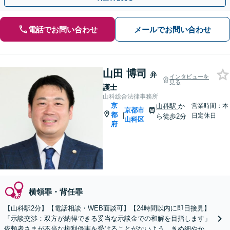
電話でお問い合わせ
メールでお問い合わせ
山田 博司
弁
インタビューを
見る
護士
山科総合法律事務所
京
山科駅
か
営業時間：本
京都市
都
|
日定休日
ら徒歩2分
山科区
府
横領罪・背任罪
【山科駅2分】【電話相談・WEB面談可】【24時間以内に即日接見】
「示談交渉：双方が納得できる妥当な示談金での和解を目指します」
依頼者さまが不当な権利侵害を受けることがないよう、きめ細やかに