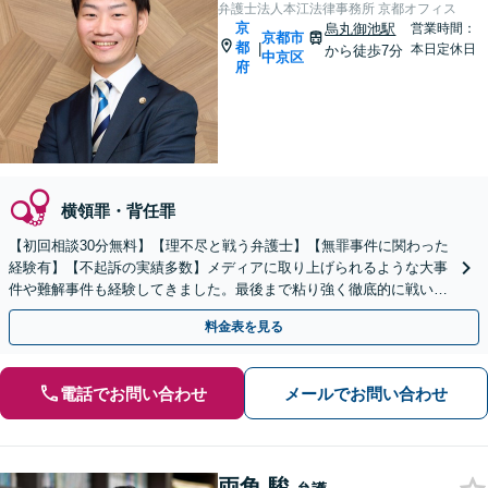
弁護士法人本江法律事務所 京都オフィス
京
烏丸御池駅
営業時間：
京都市
都
|
本日定休日
から徒歩7分
中京区
府
横領罪・背任罪
【初回相談30分無料】【理不尽と戦う弁護士】【無罪事件に関わった
経験有】【不起訴の実績多数】メディアに取り上げられるような大事
件や難解事件も経験してきました。最後まで粘り強く徹底的に戦いま
すので、ご相談ください【電話・メール・WEB相談可】
料金表を見る
電話でお問い合わせ
メールでお問い合わせ
両角 駿