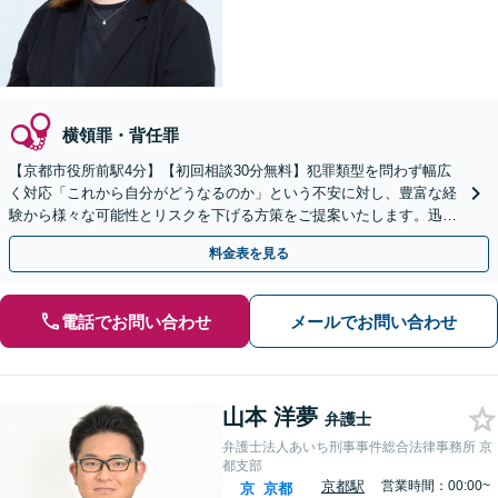
横領罪・背任罪
【京都市役所前駅4分】【初回相談30分無料】犯罪類型を問わず幅広
く対応「これから自分がどうなるのか」という不安に対し、豊富な経
験から様々な可能性とリスクを下げる方策をご提案いたします。迅速
なレスポンス体制で臨機応変に対応【休日・夜間相談可】
料金表を見る
電話でお問い合わせ
メールでお問い合わせ
山本 洋夢
弁護士
弁護士法人あいち刑事事件総合法律事務所 京
都支部
京都駅
営業時間：00:00~
京
京都