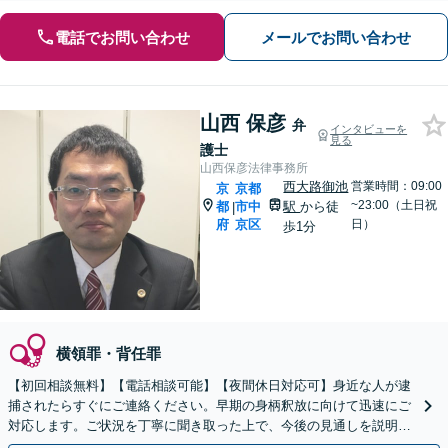
電話でお問い合わせ
メールでお問い合わせ
山西 保彦
弁
インタビューを
見る
護士
山西保彦法律事務所
西大路御池
営業時間：09:00
京
京都
~23:00（土日祝
都
市中
駅
から徒
|
府
京区
日）
歩1分
横領罪・背任罪
【初回相談無料】【電話相談可能】【夜間休日対応可】身近な人が逮
捕されたらすぐにご連絡ください。早期の身柄釈放に向けて迅速にご
対応します。ご状況を丁寧に聞き取った上で、今後の見通しを説明し
ます。示談交渉などお任せください。