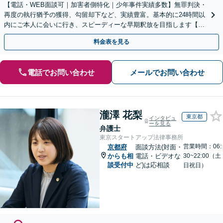
【電話・WEB面談可｜加害者側特化｜少年事件実績多数】無罪判決・
再度の執行猶予の獲得、勾留却下など、実績豊富。基本的に24時間以
内にご本人に会いに行き、スピーディーな早期釈放を目指します【事
前予約にて当日・休日・夜間面談可｜関西エリア対応】
料金表を見る
電話でお問い合わせ
メールでお問い合わせ
瀧澤 花梨
東京都
インタビュ
ーを見る
弁護士
東京スタートアップ法律事務所
営業時間：06:
京都府
面談方法(対面・
からも相
電話・ビデオな
30~22:00（土
談受付中
ど)は応相談
日祝日）