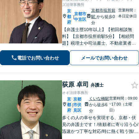
ズ法律事務所
京都市役所前
営業時間：
京
京都市
本日定休日
都
駅
から徒歩0
|
中京区
府
分
【弁護士歴10年以上】【初回相談無
料】【京都市役所前駅5分】【相続問
題】税理士や司法書士、不動産業者な
どとスムーズに連携し、解決へと導き
ます。遺産分割協議・調停・審判など
電話でお問い合わせ
メールでお問い合わせ
【債権回収】催促の電話から民事調
停、訴訟、強制執行までお任せくださ
い。
荻原 卓司
弁護士
オギ法律事務所
くいな橋駅
営業時間：09:00
京
京都
~17:00（土曜
都
市伏
から徒歩6
|
府
見区
日）
分
多くの人の幸せを実現する、京都・伏
見の弁護士です！/依頼者に寄り沿う心/
迅速かつ丁寧な対応/時に熱く戦う強/解
決実績2000件以上