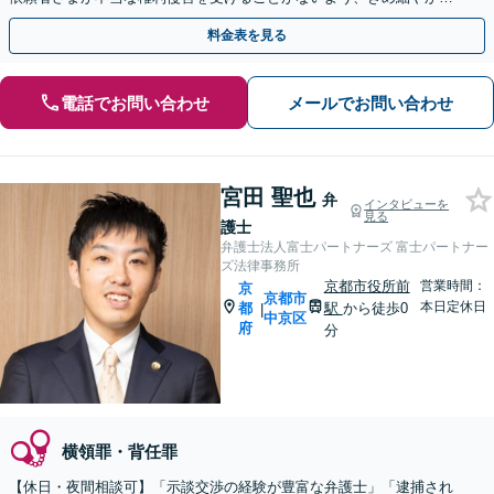
サポート！在宅事件でも、できるだけ早いご相談を
料金表を見る
電話でお問い合わせ
メールでお問い合わせ
宮田 聖也
弁
インタビューを
見る
護士
弁護士法人富士パートナーズ 富士パートナー
ズ法律事務所
京都市役所前
営業時間：
京
京都市
本日定休日
都
駅
から徒歩0
|
中京区
府
分
横領罪・背任罪
【休日・夜間相談可】「示談交渉の経験が豊富な弁護士」「逮捕され