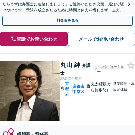
たらまずは弁護士に連絡しましょう」ご連絡いただき次第、最短で駆
けつけます！示談を成立させるために時間と体力を惜しまず、全力対
応「罪を犯した方の社会復帰を応援します／更生サポート」
料金表を見る
電話でお問い合わせ
メールでお問い合わせ
丸山 紳
弁護
インタビューを見
る
士
紳法律事務所
京
丸太町駅
か
営業時間：本
京都市
都
|
日定休日
ら徒歩5分
中京区
府
横領罪・背任罪