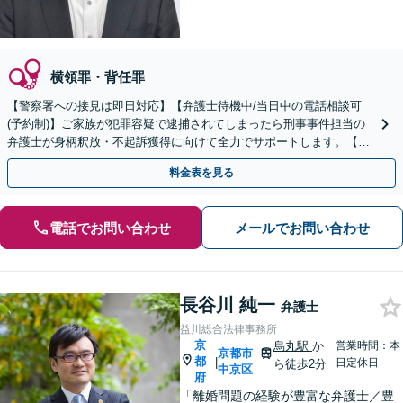
横領罪・背任罪
【警察署への接見は即日対応】【弁護士待機中/当日中の電話相談可
(予約制)】ご家族が犯罪容疑で逮捕されてしまったら刑事事件担当の
弁護士が身柄釈放・不起訴獲得に向けて全力でサポートします。【毎
月100名以上の相談実績】【関西エリア全域対応】
料金表を見る
電話でお問い合わせ
メールでお問い合わせ
長谷川 純一
弁護士
益川総合法律事務所
京
烏丸駅
か
営業時間：本
京都市
都
|
日定休日
ら徒歩2分
中京区
府
「離婚問題の経験が豊富な弁護士／豊