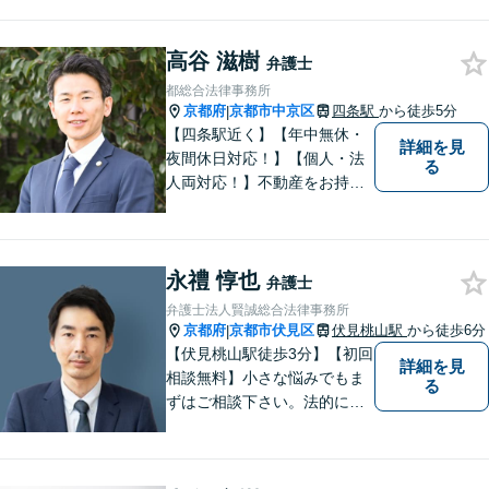
ら、企業法務などの法人の法
律相談まで幅広く取り扱って
高谷 滋樹
います。全力でサポートいた
弁護士
しますので、お困りごとがご
都総合法律事務所
ざいましたらぜひご相談くだ
京都府
京都市中京区
四条駅
から徒歩5分
|
さい。
【四条駅近く】【年中無休・
詳細を見
夜間休日対応！】【個人・法
る
人両対応！】不動産をお持ち
の方も、宅建資格者の弊所に
御相談ください！【LINE・Zo
om・オンライン相談に対応】
永禮 惇也
【24時間予約受付】【出張相
弁護士
談可能】【弁護士保険（特
弁護士法人賢誠総合法律事務所
約）全社対応いたします】
京都府
京都市伏見区
伏見桃山駅
から徒歩6分
|
【伏見桃山駅徒歩3分】【初回
詳細を見
相談無料】小さな悩みでもま
る
ずはご相談下さい。法的に無
難で簡単な解決ではなく、依
頼者様にとって最良の解決に
尽力します。交通事故／離婚