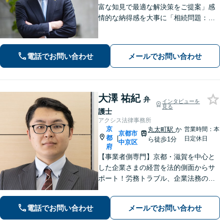
富な知見で最適な解決策をご提案」感
情的な納得感を大事に「相続問題：親
族間で揉めたくない」という不安に寄
り添う。相続人同士の関係にも配慮
し、きめ細やかに対応【夜間面談あ
電話でお問い合わせ
メールでお問い合わせ
り】
大澤 祐紀
弁
インタビューを
見る
護士
アクシス法律事務所
京
丸太町駅
か
営業時間：本
京都市
都
|
日定休日
ら徒歩1分
中京区
府
【事業者側専門】京都・滋賀を中心と
した企業さまの経営を法的側面からサ
ポート！労務トラブル、企業法務のご
相談はお任せください。あらゆる労務
問題への対応を中心に、その他中小企
電話でお問い合わせ
メールでお問い合わせ
業法務について豊富な経験がありま