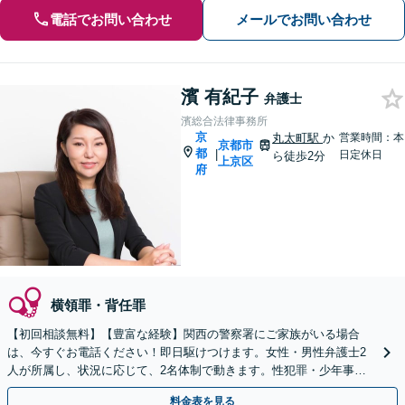
電話でお問い合わせ
メールでお問い合わせ
濱 有紀子
弁護士
濱総合法律事務所
京
丸太町駅
か
営業時間：本
京都市
都
|
日定休日
ら徒歩2分
上京区
府
横領罪・背任罪
【初回相談無料】【豊富な経験】関西の警察署にご家族がいる場合
は、今すぐお電話ください！即日駆けつけます。女性・男性弁護士2
人が所属し、状況に応じて、2名体制で動きます。性犯罪・少年事件
など【完全個室】【休日・夜間は要相談】【丸太町駅3分】
料金表を見る