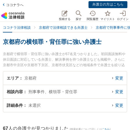
弁護士の方はこちら
ココナラへ
投稿する
探す
閲覧履歴
マイリスト
ログイン
ココナラ法律相談
京都府で法律相談できる弁護士
京都府で刑事事件に
京都府の横領罪・背任罪に強い弁護士
京都府で横領罪・背任罪に強い弁護士が67名見つかりました。初回面談無料や
休日面談に対応している弁護士、解決事例を持つ弁護士なども掲載中。さらに
京都市中京区や京都市下京区、京都市伏見区などの地域条件で弁護士を絞り込
めます。刑事事件に関係する加害者側や少年事件、再犯・前科あり等の細かな
分野での絞り込み検索もでき便利です。特に大久保総合法律事務所の大久保 勇
エリア
京都府
変更
輝弁護士や濱総合法律事務所の濱 有紀子弁護士、山科総合法律事務所の山田 博
司弁護士のプロフィール情報や弁護士費用、強みなどが注目されています。
相談内容
刑事事件、横領罪・背任罪
変更
『京都府で土日や夜間に発生した横領罪・背任罪のトラブルを今すぐに弁護士
に相談したい』『横領罪・背任罪のトラブル解決の実績豊富な近くの弁護士を
検索したい』『初回相談無料で横領罪・背任罪を法律相談できる京都府内の弁
詳細条件
未選択
変更
護士に相談予約したい』などでお困りの相談者さんにおすすめです。
67
人の弁護士が見つかりました
(検索結果について詳しくは
こちら
)