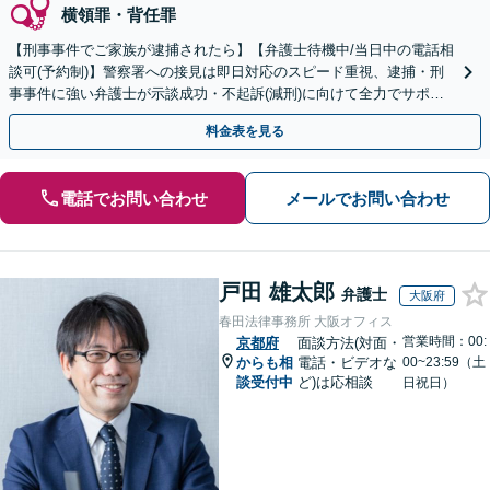
横領罪・背任罪
【刑事事件でご家族が逮捕されたら】【弁護士待機中/当日中の電話相
談可(予約制)】警察署への接見は即日対応のスピード重視、逮捕・刑
事事件に強い弁護士が示談成功・不起訴(減刑)に向けて全力でサポー
トします。【加害者側の相談専門】
料金表を見る
電話でお問い合わせ
メールでお問い合わせ
戸田 雄太郎
弁護士
大阪府
春田法律事務所 大阪オフィス
営業時間：00:
京都府
面談方法(対面・
からも相
電話・ビデオな
00~23:59（土
談受付中
ど)は応相談
日祝日）