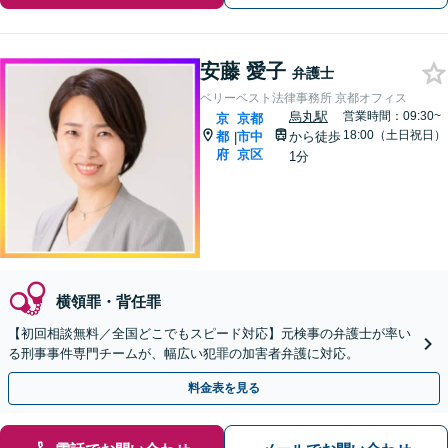
安藤 愛子
弁護士
ベリーベスト法律事務所 京都オフィス
烏丸駅
営業時間：09:30~
京
京都
18:00（土日祝日）
都
市中
から徒歩
|
府
京区
1分
横領罪・背任罪
【初回相談無料／全国どこでもスピード対応】元検事の弁護士が率い
る刑事事件専門チームが、幅広い犯罪の加害者弁護に対応。
料金表を見る