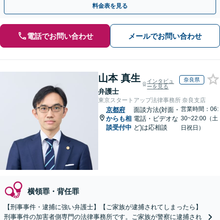
料金表を見る
電話でお問い合わせ
メールでお問い合わせ
山本 真生
奈良県
インタビュ
ーを見る
弁護士
東京スタートアップ法律事務所 奈良支店
営業時間：06:
京都府
面談方法(対面・
からも相
電話・ビデオな
30~22:00（土
談受付中
ど)は応相談
日祝日）
横領罪・背任罪
【刑事事件・逮捕に強い弁護士】【ご家族が逮捕されてしまったら】
刑事事件の加害者側専門の法律事務所です。ご家族が警察に逮捕され