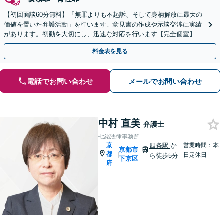
【初回面談60分無料】「無罪よりも不起訴、そして身柄解放に最大の
価値を置いた弁護活動」を行います。意見書の作成や示談交渉に実績
があります。初動を大切にし、迅速な対応を行います【完全個室】
【子連れ相談可】【丸太町駅5分】
料金表を見る
電話でお問い合わせ
メールでお問い合わせ
中村 直美
弁護士
七緒法律事務所
京
四条駅
か
営業時間：本
京都市
都
|
日定休日
ら徒歩5分
下京区
府