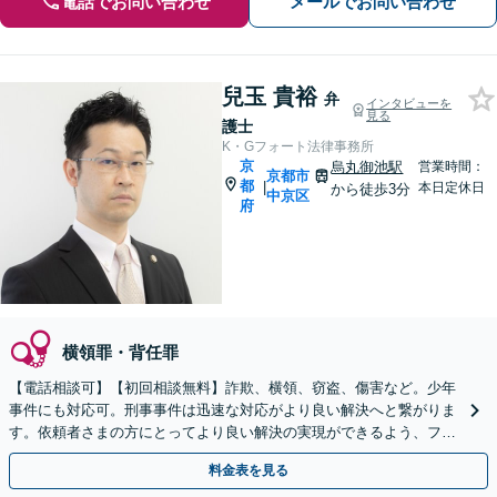
電話でお問い合わせ
メールでお問い合わせ
兒玉 貴裕
弁
インタビューを
見る
護士
K・Gフォート法律事務所
京
烏丸御池駅
営業時間：
京都市
都
|
本日定休日
から徒歩3分
中京区
府
横領罪・背任罪
【電話相談可】【初回相談無料】詐欺、横領、窃盗、傷害など。少年
事件にも対応可。刑事事件は迅速な対応がより良い解決へと繋がりま
す。依頼者さまの方にとってより良い解決の実現ができるよう、フッ
トワーク軽く誠意を持って対応いたします
料金表を見る