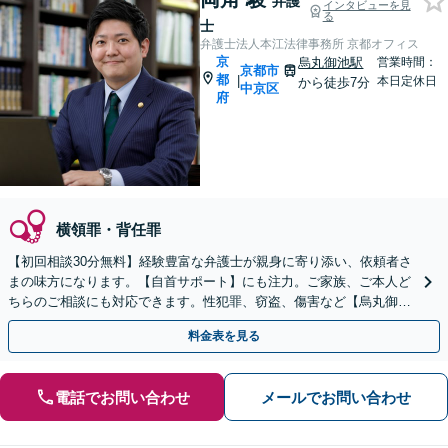
弁護
インタビューを見
る
士
弁護士法人本江法律事務所 京都オフィス
京
烏丸御池駅
営業時間：
京都市
都
|
本日定休日
から徒歩7分
中京区
府
横領罪・背任罪
【初回相談30分無料】経験豊富な弁護士が親身に寄り添い、依頼者さ
まの味方になります。【自首サポート】にも注力。ご家族、ご本人ど
ちらのご相談にも対応できます。性犯罪、窃盗、傷害など【烏丸御池
駅7分】
料金表を見る
電話でお問い合わせ
メールでお問い合わせ