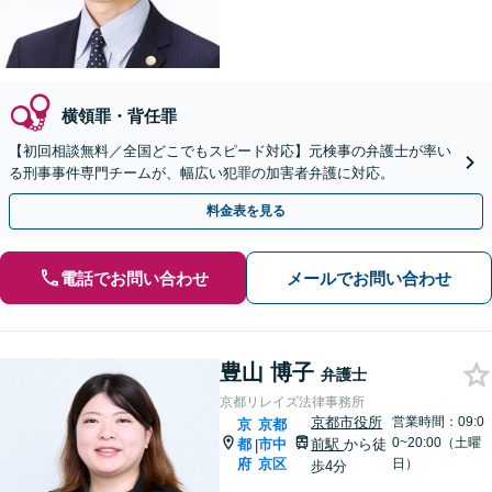
横領罪・背任罪
【初回相談無料／全国どこでもスピード対応】元検事の弁護士が率い
る刑事事件専門チームが、幅広い犯罪の加害者弁護に対応。
料金表を見る
電話でお問い合わせ
メールでお問い合わせ
豊山 博子
弁護士
京都リレイズ法律事務所
京都市役所
営業時間：09:0
京
京都
0~20:00（土曜
都
市中
前駅
から徒
|
府
京区
日）
歩4分