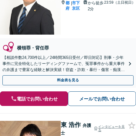
23:59（土日祝日）
都
市下
から徒歩
|
府
京区
2分
横領罪・背任罪
【相談件数24,700件以上／24時間365日受付／即日対応】刑事・少年
事件に完全特化したリーディングファームで、冤罪事件から重大事件
の弁護まで豊富な経験と解決実績！窃盗・詐欺・暴行・傷害・痴漢・
盗撮・薬物犯罪など幅広い分野に対応可能です！
料金表を見る
電話でお問い合わせ
メールでお問い合わせ
東 浩作
弁護
インタビューを見
る
士