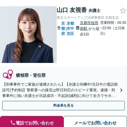
山口 友視香
弁護士
東京スタートアップ法律事務所 京都支店
京都市役所
営業時間：06:30
京
京都
~22:00（土日祝
都
市中
前駅
から徒
|
府
京区
日）
歩1分
横領罪・背任罪
【刑事事件でご家族が逮捕されたら】【弁護士待機中/当日中の電話相
談可(予約制)】警察署への接見は即日対応のスピード重視、逮捕・刑
事事件に強い弁護士が示談成功・不起訴(減刑)に向けて全力でサポー
トします。【加害者側の相談専門】
料金表を見る
電話でお問い合わせ
メールでお問い合わせ