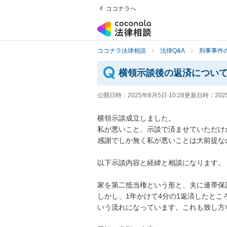
ココナラへ
ココナラ法律相談
法律Q&A
刑事事件の
横領示談後の返済につい
公開日時：
2025年8月5日 10:28
更新日時：
202
横領示談成立しました。

私が悪いこと、示談で済ませていただけ
感謝でしか無く私が悪いことは大前提な
以下示談内容と経緯と相談になります。

家を第二抵当権という形と、夫に連帯保
しかし、1年かけて4分の1返済したと
いう流れになっています。これも致し方