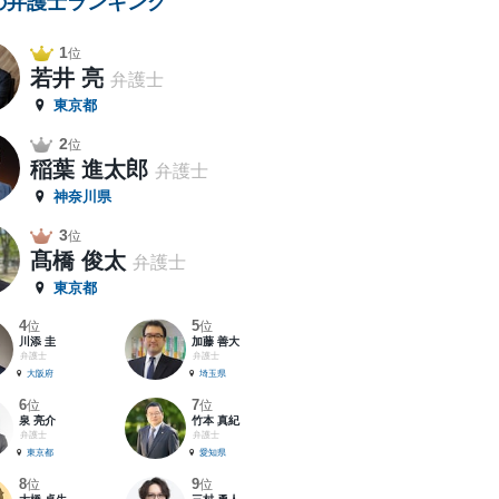
の弁護士ランキング
1
位
若井 亮
弁護士
東京都
2
位
稲葉 進太郎
弁護士
神奈川県
3
位
髙橋 俊太
弁護士
東京都
4
5
位
位
川添 圭
加藤 善大
弁護士
弁護士
大阪府
埼玉県
6
7
位
位
泉 亮介
竹本 真紀
弁護士
弁護士
東京都
愛知県
8
9
位
位