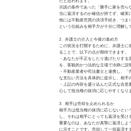
だと思われます。

示談の条件であった「勝手に家を売ら
当に返済するのか確信が持てず、確実に
他には不動産売買の決済手続き、つま
という仕組みを相手方が十分に理解して
2.  弁護士の介入と今後の進め方

この状況を打開するために、弁護士に
ることで、以下の点が期待できます。

・あなたが不正をしたり逃げたりする
を、客観的かつ法的な立場で冷静に説明
・不動産業者や司法書士と連携し、「
な支払い方法を具体的に提示し、相手の
・上記の内容を盛り込んだ正式な合意
心して抵当権の抹消に応じやすくなりま
3.  相手は売却を止められるか

相手方は抵当権の抹消に応じないとい
し、それは相手にとっても返済を受ける
重要なのは、あなたが真摯に返済しよ
に示すことです。売却して一括返済す