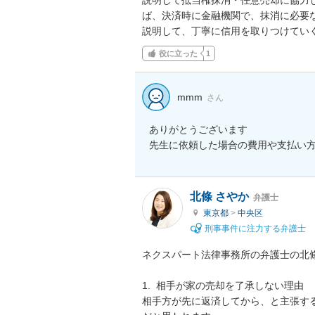
ば、決済時に金融機関で、抹消に必要
説明して、丁寧に信用を取りつけてい
役に立った
1
mmm
さん
ありがとうございます

先生に依頼した場合の費用や支払い
北條 さやか
弁護士
東京都
>
中央区
刑事事件に注力する弁護士
ネクスパート法律事務所の弁護士の北條
1.  相手が家の売却を了承しない理由

相手方が先に返済してから、と主張す