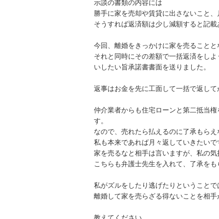
示談の書類の内容には

勝手に家を売却や賃貸に出さないこと、
そうすれば返済額は少し減額すると記載あ
今回、離婚をきっかけに家を売ることと
それと同時にその差額で一括返済をしよ
いしたい旨承諾書書面を送りました。

返事はお金を先に工面して一括で返して
仲介業者からも住宅ローンと第二抵当権
す。

なので、売れたら払えるのに了承もらえ
私も本来であれば月々返していきたいで
家を売るなと相手は言いますが、私の気
こちらも弁護士先生を入れて、了承をも
私がズルをしたり逃げたりということで
離婚して家を売らざる得ないことを相手
教えてください。
