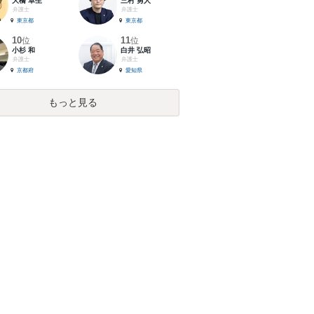
大橋 卓生
三村 勇人
弁護士
弁護士
東京都
東京都
10
11
位
位
小杉 和
白井 弘昭
弁護士
弁護士
京都府
愛知県
もっと見る