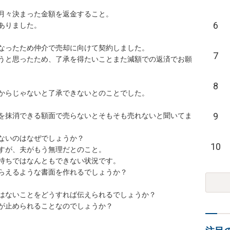
月々決まった金額を返金すること。

6
りました。

なったため仲介で売却に向けて契約しました。

7
うと思ったため、了承を得たいことまた減額での返済でお願
8
からじゃないと了承できないとのことでした。

9
を抹消できる額面で売らないとそもそも売れないと聞いてま
ないのはなぜでしょうか？

10
すが、夫がもう無理だとのこと。

持ちではなんともできない状況です。

らえるような書面を作れるでしょうか？

はないことをどうすれば伝えられるでしょうか？

が止められることなのでしょうか？
