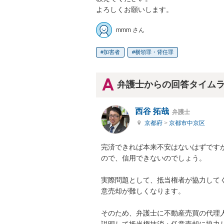
よろしくお願いします。
mmm さん
加害者
横領罪・背任罪
弁護士からの回答タイム
西谷 拓哉
弁護士
京都府
>
京都市中京区
完済できれば本来不安はないはずです
ので、信用できないのでしょう。

実際問題として、抵当権者が協力して
意売却が難しくなります。

そのため、弁護士に不動産売買の代理
説明して抵当権抹消・任意売却に協力