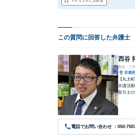
マイリストに入れる
この質問に回答した弁護士
西谷 
西谷・三
京都
【丸太町
弁護活動
取引士の
談者さま
電話でお問い合わせ