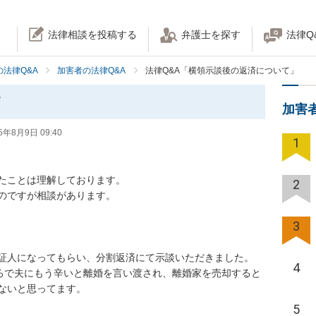
法律相談を投稿する
弁護士を探す
法律Q
法律Q&A
加害者の法律Q&A
法律Q&A「横領示談後の返済について」
て
加害
5年8月9日 09:40
1
たことは理解しております。

2
のですが相談があります。

3
証人になってもらい、分割返済にて示談いただきました。

4
ころで夫にもう辛いと離婚を言い渡され、離婚家を売却すると
ないと思ってます。

5