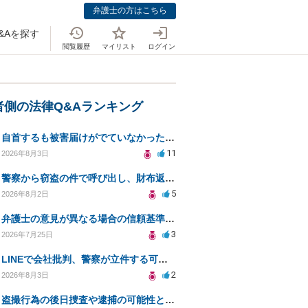
弁護士の方はこちら
&Aを探す
閲覧履歴
マイリスト
ログイン
者側の法律Q&Aランキング
自首するも被害届けがでていなかった場合
11
2026年8月3日
警察から窃盗の件で呼び出し、財布返却で自首すべきか？
5
2026年8月2日
弁護士の意見が異なる場合の信頼基準について教えてください
3
2026年7月25日
LINEで会社批判、警察が立件する可能性は？
2
2026年8月3日
盗撮行為の後日捜査や逮捕の可能性と初動対応について