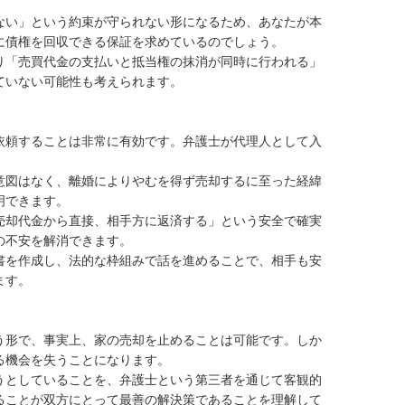
ない」という約束が守られない形になるため、あなたが本
債権を回収できる保証を求めているのでしょう。

り「売買代金の支払いと抵当権の抹消が同時に行われる」
いない可能性も考えられます。

依頼することは非常に有効です。弁護士が代理人として入
意図はなく、離婚によりやむを得ず売却するに至った経緯
できます。

売却代金から直接、相手方に返済する」という安全で確実
不安を解消できます。

書を作成し、法的な枠組みで話を進めることで、相手も安
す。

う形で、事実上、家の売却を止めることは可能です。しか
機会を失うことになります。

うとしていることを、弁護士という第三者を通じて客観的
ることが双方にとって最善の解決策であることを理解して