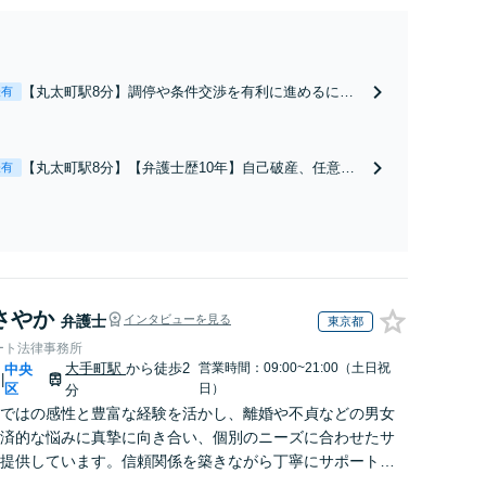
【丸太町駅8分】調停や条件交渉を有利に進めるに
表有
は、法的な根拠に基づく冷静な主張が重要です。財産
分与／養育費など【弁護士歴10年】離婚後の生活を見
据えてアドバイスしますので、お気軽にご相談くださ
【丸太町駅8分】【弁護士歴10年】自己破産、任意整
表有
い【初回相談３０分無料】【電話相談可】
理、個人整理、時効の援用など。浪費・事業の失敗に
よる借金も、相談者さまのご要望を踏まえ、解決策を
提示します【破産管財人就任経験有】【初回相談30分
無料】
さやか
弁護士
インタビューを見る
東京都
ート法律事務所
大手町駅
から徒歩2
営業時間：09:00~21:00（土日祝
中央
|
区
日）
分
ではの感性と豊富な経験を活かし、離婚や不貞などの男女
済的な悩みに真摯に向き合い、個別のニーズに合わせたサ
提供しています。信頼関係を築きながら丁寧にサポートし
す。お気軽にご相談ください。【お子様連れ相談可】