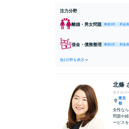
注力分野
離婚・男女問題
事例1件
料金
借金・債務整理
事例1件
料金
他1分野を表示
北條 
ネクスパ
東京
都
女性なら
問題や経
ービスを
ていきま