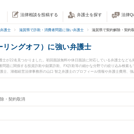
法律相談を投稿する
弁護士を探す
法律Q
弁護士
滋賀県で詐欺・消費者問題に強い弁護士
滋賀県で契約解除・契約
ーリングオフ）に強い弁護士
護士が22名見つかりました。初回面談無料や休日面談に対応している弁護士なども
者問題に関係する投資詐欺や副業詐欺、FX詐欺等の細かな分野での絞り込み検索も
弁護士、湖都経営法律事務所の山口 智之弁護士のプロフィール情報や弁護士費用、
トラブルを今すぐに弁護士に相談したい』『契約解除（クーリングオフ）のトラブ
を法律相談できる滋賀県内の弁護士に相談予約したい』などでお困りの相談者さん
除・契約取消