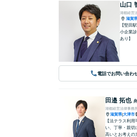
山口 
湖都経営
滋賀
【堅田駅
小企業診
あり】
電話でお問い合わ
田邉 拓也
湖都経営法律事務
滋賀県
大津市
|
【法テラス利用
い、丁寧・親切
高いとお考えの