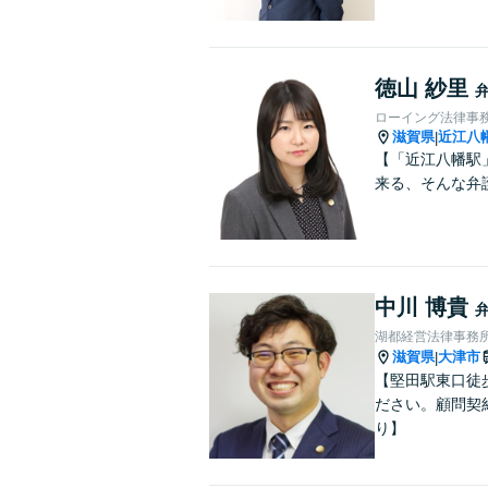
徳山 紗里
ローイング法律事
滋賀県
近江八
|
【「近江八幡駅
来る、そんな弁
中川 博貴
湖都経営法律事務
滋賀県
大津市
|
【堅田駅東口徒
ださい。顧問契
り】