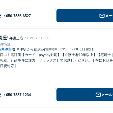
せ
メー
真宏
弁護士
インタビューを見る
律事務所
県
草津市
草津駅
から徒歩2分
営業時間：09:30~17:00（土日祝日）
|
ogle口コミ高評価【カード・paypay対応】【弁護士歴10年以上】【宅
相続、行政事件に注力！リラックスしてお越しください。丁寧にお話を
日祝対応】
せ
メール