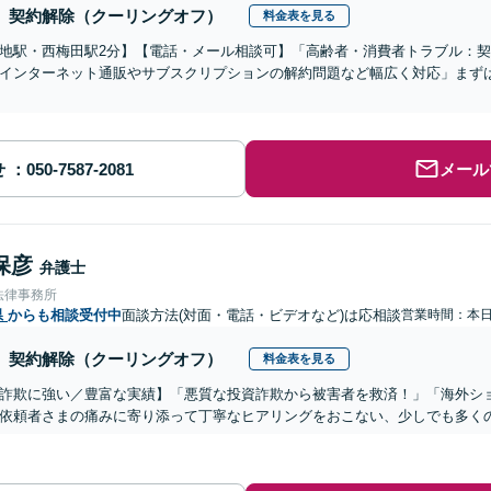
契約解除（クーリングオフ）
料金表を見る
地駅・西梅田駅2分】【電話・メール相談可】「高齢者・消費者トラブル：
インターネット通販やサブスクリプションの解約問題など幅広く対応」まず
せ
メール
保彦
弁護士
法律事務所
県
からも相談受付中
面談方法(対面・電話・ビデオなど)は応相談
営業時間：本
契約解除（クーリングオフ）
料金表を見る
詐欺に強い／豊富な実績】「悪質な投資詐欺から被害者を救済！」「海外シ
依頼者さまの痛みに寄り添って丁寧なヒアリングをおこない、少しでも多く