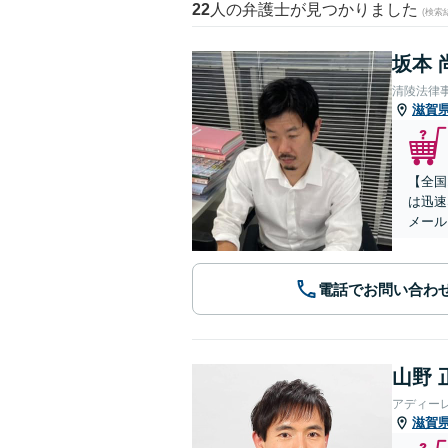
22
人の弁護士が見つかりました
(検索
坂本 
清陵法律
滋賀
【全国
は迅速
メール
電話でお問い合わ
山野 
アディー
滋賀