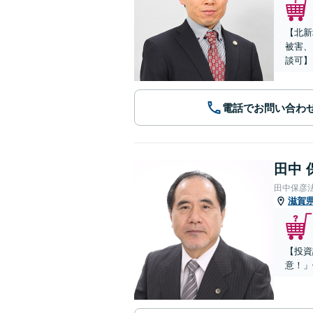
【北新
被害、
談可】
電話でお問い合わ
田中 
田中保彦
滋賀
【投資
意！」