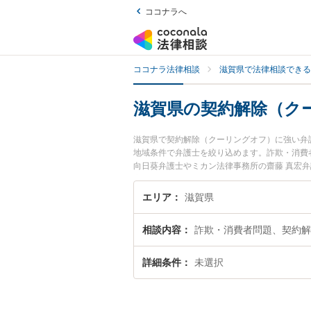
ココナラへ
ココナラ法律相談
滋賀県で法律相談できる
滋賀県の契約解除（ク
滋賀県で契約解除（クーリングオフ）に強い弁
地域条件で弁護士を絞り込めます。詐欺・消費
向日葵弁護士やミカン法律事務所の齋藤 真宏
夜間に発生した契約解除（クーリングオフ）の
『初回相談無料で契約解除（クーリングオフ）
エリア
滋賀県
相談内容
詐欺・消費者問題、契約解
詳細条件
未選択