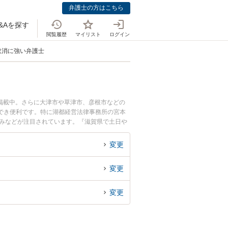
弁護士の方はこちら
&Aを探す
閲覧履歴
マイリスト
ログイン
取消に強い弁護士
掲載中。さらに大津市や草津市、彦根市などの
でき便利です。特に湖都経営法律事務所の宮本
強みなどが注目されています。『滋賀県で土日や
ル解決の実績豊富な近くの弁護士を検索したい』
におすすめです。
変更
変更
変更