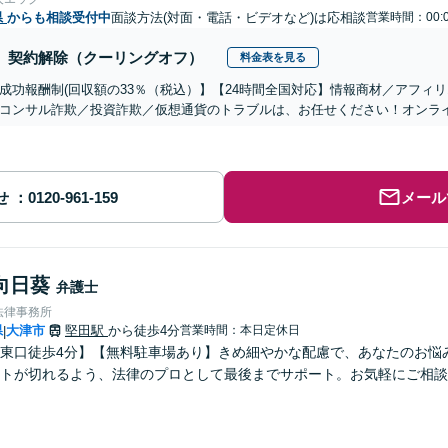
県
からも相談受付中
面談方法(対面・電話・ビデオなど)は応相談
営業時間：00:
契約解除（クーリングオフ）
料金表を見る
成功報酬制(回収額の33％（税込）】【24時間全国対応】情報商材／アフィ
コンサル詐欺／投資詐欺／仮想通貨のトラブルは、お任せください！オンラ
せ
メール
向日葵
弁護士
法律事務所
県
大津市
堅田駅
から徒歩4分
営業時間：本日定休日
|
東口徒歩4分】【無料駐車場あり】きめ細やかな配慮で、あなたのお悩
トが切れるよう、法律のプロとして最後までサポート。お気軽にご相談