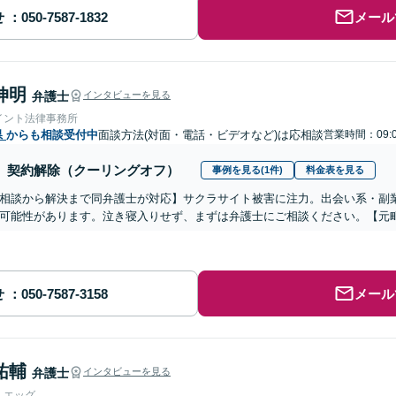
せ
メール
伸明
弁護士
インタビューを見る
イント法律事務所
県
からも相談受付中
面談方法(対面・電話・ビデオなど)は応相談
営業時間：09:0
契約解除（クーリングオフ）
事例を見る(1件)
料金表を見る
相談から解決まで同弁護士が対応】サクラサイト被害に注力。出会い系・副
可能性があります。泣き寝入りせず、まずは弁護士にご相談ください。【元
せ
メール
祐輔
弁護士
インタビューを見る
人エッグ