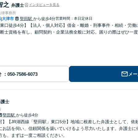
智之
弁護士
インタビューを見る
法律事務所
県
大津市
堅田駅
から徒歩4分
営業時間：本日定休日
|
東口徒歩4分】【法人・個人対応】借金・離婚・刑事事件・相続・労働
断士資格を有し、顧問契約・企業法務全般に対応。困りの際はぜひ一度
せ
メー
弁護士
所
堅田駅
から徒歩4分
可】【JR湖西線「堅田駅」東口5分】地域に根差した弁護士として、依
にお話を伺い、信頼関係を築いていけるよう尽力いたします。弁護士に
方も、まずは一度ご相談ください。