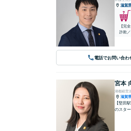
滋賀
【完全
詐欺／
電話でお問い合わ
宮本 
湖都経営
滋賀
【堅田駅
のスター