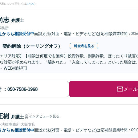
結果について詳しくは
こちら
)
尚志
弁護士
事務所
県
からも相談受付中
面談方法(対面・電話・ビデオなど)は応相談
営業時間：本
契約解除（クーリングオフ）
料金表を見る
エリア対応】【相談は何度でも無料】投資詐欺、副業詐欺、ぼったくり被害
な対応が求められます。「騙された」「入金してしまった」といった場合は
・WEB相談可】
せ
メール
正樹
弁護士
インタビューを見る
レ法律事務所 大阪支店
県
からも相談受付中
面談方法(対面・電話・ビデオなど)は応相談
営業時間：09: