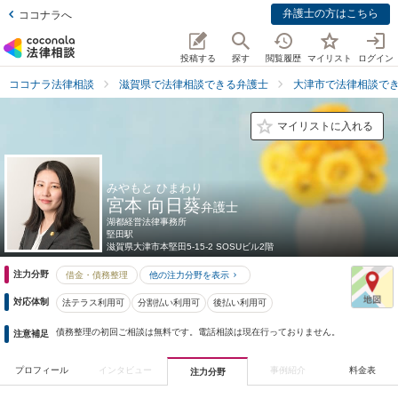
弁護士の方はこちら
ココナラへ
投稿する
探す
閲覧履歴
マイリスト
ログイン
ココナラ法律相談
滋賀県で法律相談できる弁護士
大津市で法律相談で
マイリストに入れる
みやもと ひまわり
宮本 向日葵
弁護士
湖都経営法律事務所
堅田駅
滋賀県
大津市本堅田5-15-2 SOSUビル2階
注力分野
借金・債務整理
他の注力分野を表示
対応体制
法テラス利用可
分割払い利用可
後払い利用可
債務整理の初回ご相談は無料です。電話相談は現在行っておりません。
注意補足
プロフィール
インタビュー
事例紹介
料金表
注力分野