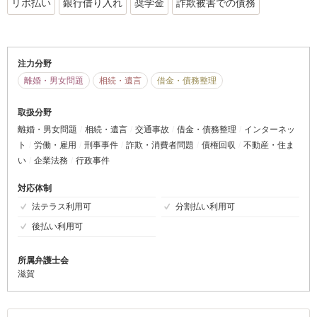
リボ払い
銀行借り入れ
奨学金
詐欺被害での債務
注力分野
離婚・男女問題
相続・遺言
借金・債務整理
取扱分野
離婚・男女問題
相続・遺言
交通事故
借金・債務整理
インターネッ
ト
労働・雇用
刑事事件
詐欺・消費者問題
債権回収
不動産・住ま
い
企業法務
行政事件
対応体制
法テラス利用可
分割払い利用可
後払い利用可
所属弁護士会
滋賀