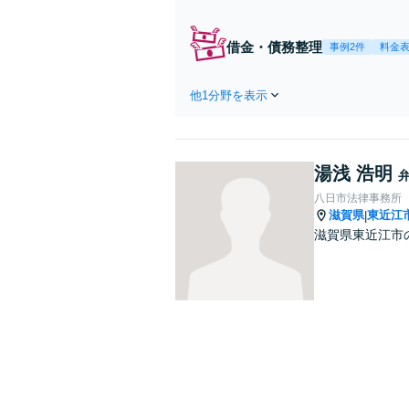
よ
く
借金・債務整理
事例2件
料金
他1分野を表示
湯浅 浩明
八日市法律事務所
滋賀県
東近江
|
滋賀県東近江市