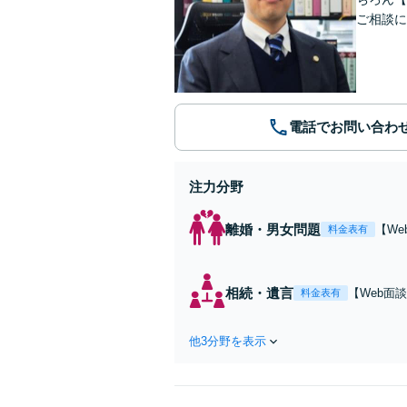
ご相談に
電話でお問い合わ
注力分野
離婚・男女問題
【W
料金表有
寧に
駅1分
相続・遺言
【Web面
料金表有
ご意向や相
他3分野を表示