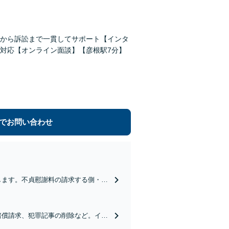
から訴訟まで一貫してサポート【インタ
対応【オンライン面談】【彦根駅7分】
でお問い合わせ
します。不貞慰謝料の請求する側・さ
賠償請求、犯罪記事の削除など。イン
談OK】【彦根駅7分】