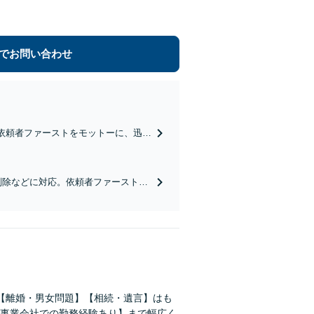
でお問い合わせ
依頼者ファーストをモットーに、迅速
結OK】【近江八幡駅8分】
削除などに対応。依頼者ファーストを
要で完結OK】【近江八幡駅8分】
【離婚・男女問題】【相続・遺言】はも
事業会社での勤務経験あり】まで幅広く