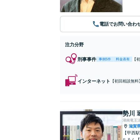
電話でお問い合わ
注力分野
刑事事件
【
事例5件
料金表有
な
インターネット
【初回相談無料
モットーに、迅
勢川 
湖南竜王
滋賀
【甲西駅
ちろん【