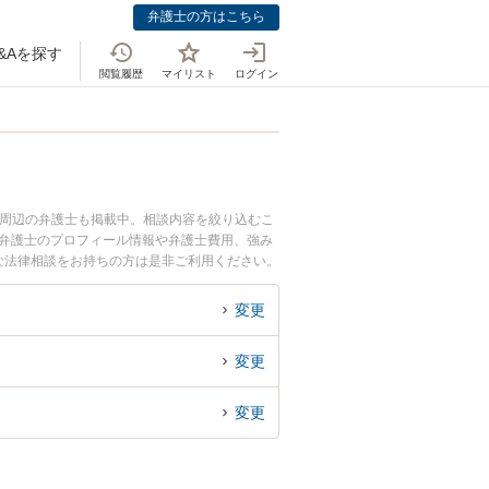
弁護士の方はこちら
&Aを探す
閲覧履歴
マイリスト
ログイン
駅周辺の弁護士も掲載中。相談内容を絞り込むこ
明弁護士のプロフィール情報や弁護士費用、強み
な法律相談をお持ちの方は是非ご利用ください。
ル解決の実績豊富な近くの弁護士を検索したい』
すめです。
変更
変更
変更