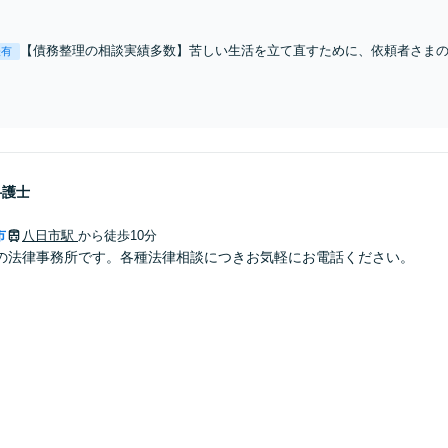
うな手続きを踏めばよいか丁寧に説明します。依頼者さまの味方となり権利を
ださい。
【債務整理の相談実績多数】苦しい生活を立て直すために、依頼者さま
表有
案いたします。お話をしっかり伺ったうえで、債務の問題を解決し安心
す。お早めにご相談ください【分割払い対応可能】
弁護士
市
八日市駅
から徒歩10分
の法律事務所です。各種法律相談につきお気軽にお電話ください。