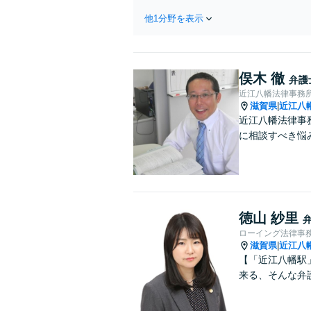
他1分野を表示
俣木 徹
弁護
近江八幡法律事務
滋賀県
近江八
|
近江八幡法律事
に相談すべき悩
徳山 紗里
ローイング法律事
滋賀県
近江八
|
【「近江八幡駅
来る、そんな弁