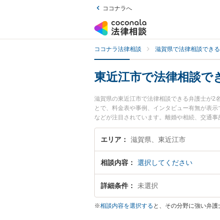
ココナラへ
ココナラ法律相談
滋賀県で法律相談できる
東近江市で法律相談で
滋賀県の東近江市で法律相談できる弁護士が2
とで、料金表や事例、インタビュー有無が表示
などが注目されています。離婚や相続、交通事
東近江市で土日や夜間に発生した不倫慰謝料ト
『初回相談無料で自己破産や債務整理を法律相
エリア
滋賀県、東近江市
相談内容
選択してください
詳細条件
未選択
※
相談内容を選択する
と、その分野に強い弁護