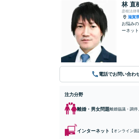
林 直
彦根法律
滋賀
お悩みの
ーネット
電話でお問い合わ
注力分野
離婚・男女問題
離婚協議・調停
れた側双方の立
インターネット
【オンライン面
ターネットトラ