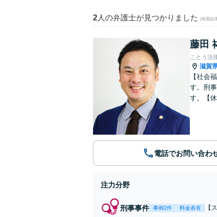
2
人の弁護士が見つかりました
(検索結
藤田 
ことう法
滋賀
【社会福
す。刑事
す。【休
電話でお問い合わ
注力分野
刑事事件
【
事例2件
料金表有