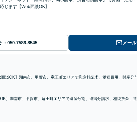
応じます【Web面談OK】
せ
メール
eb面談OK】湖南市、甲賀市、竜王町エリアで慰謝料請求、婚姻費用、財産分
お話を伺い、最善の解決を一緒に模索してまいります。お子さま連れでのご相
】
談OK】湖南市、甲賀市、竜王町エリアで遺産分割、遺留分請求、相続放棄、
続人間のご事情に配慮しながら、対応いたします【出張相談OK】【甲西駅1