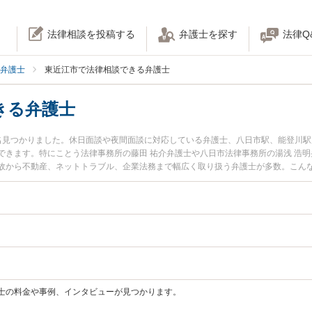
法律相談を投稿する
弁護士を探す
法律Q
弁護士
東近江市で法律相談できる弁護士
きる弁護士
名見つかりました。休日面談や夜間面談に対応している弁護士、八日市駅、能登川
できます。特にことう法律事務所の藤田 祐介弁護士や八日市法律事務所の湯浅 浩
故から不動産、ネットトラブル、企業法務まで幅広く取り扱う弁護士が多数。こん
ラブルを今すぐに弁護士に相談したい』『交通事故の過失割合や後遺障害のトラブ
談できる東近江市内の弁護士に相談予約したい』などでお困りの相談者さんにおす
士の料金や事例、インタビューが見つかります。