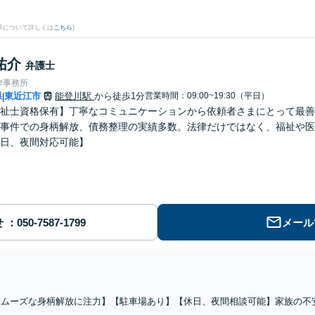
果について詳しくは
こちら
)
祐介
弁護士
律事務所
県
東近江市
能登川駅
から徒歩1分
営業時間：09:00~19:30（平日）
|
祉士資格保有】丁寧なコミュニケーションから依頼者さまにとって最善
事件での身柄解放、債務整理の実績多数。法律だけではなく、福祉や医
日、夜間対応可能】
せ
メール
スムーズな身柄解放に注力】【駐車場あり】【休日、夜間相談可能】家族の不