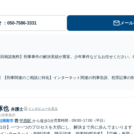
せ
メール
初回相談無料】刑事事件の解決実績が豊富。少年事件などもお任せください。
対応、細やかな業務報告を心掛け、納得感ある解決を目指します【来所不要で完
】【刑事関連のご相談に特化】インターネット関連の刑事告訴、犯罪記事の
速な対応、細やかな業務報告を心掛け、納得感ある解決を目指します【来所不
琢也
弁護士
インタビューを見る
法律事務所
県
湖南市
甲西駅
から徒歩1分
営業時間：09:00~17:00（平日）
|
1分】一つ一つのプロセスを大切にし、解決まで共に歩んでまいります
インターネット：削除請求、開示請求、損害賠償請求】【労働・雇用：