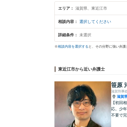
エリア
滋賀県、東近江市
相談内容
選択してください
詳細条件
未選択
※
相談内容を選択する
と、その分野に強い弁護
東近江市から近い弁護士
笹原 
滋賀刑事
滋賀
【初回相
応。少年
不要で完