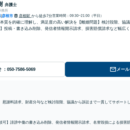
樹
弁護士
事務所
県
彦根市
彦根駅
から徒歩7分
営業時間：09:30~21:00（平日）
|
本質を的確に理解し、満足度の高い解決を【離婚問題】検討段階、協議
】投稿・書き込み削除、発信者情報開示請求、損害賠償請求など幅広く
せ
メール
、慰謝料請求、財産分与など検討段階、協議から訴訟まで一貫してサポート
場にも対応可能です。複雑な財産分与もお任せください【彦根駅7分】
談可】誹謗中傷の書き込み削除、発信者情報開示請求、名誉毀損による損害
ブルは早期相談が重要！放置をせずにお早めにご相談ください【休日・夜間面