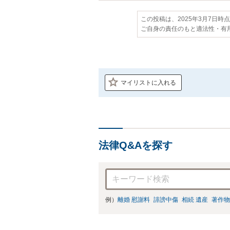
この投稿は、2025年3月7日時
ご自身の責任のもと適法性・有
マイリストに入れる
法律Q&Aを探す
例）
離婚 慰謝料
誹謗中傷
相続 遺産
著作物