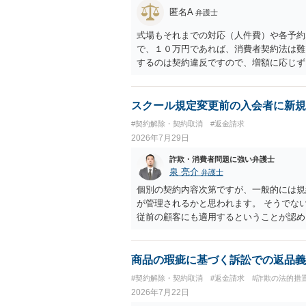
匿名A
弁護士
式場もそれまでの対応（人件費）や各予約
で、１０万円であれば、消費者契約法は難
するのは契約違反ですので、増額に応じず
がないことになります。
スクール規定変更前の入会者に新規
#契約解除・契約取消
#返金請求
2026年7月29日
詐欺・消費者問題に強い弁護士
泉 亮介
弁護士
個別の契約内容次第ですが、一般的には規
が管理されるかと思われます。 そうでな
従前の顧客にも適用するということが認め
商品の瑕疵に基づく訴訟での返品義
#契約解除・契約取消
#返金請求
#詐欺の法的措
2026年7月22日