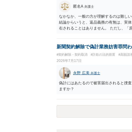
匿名A
弁護士
なかなか、一般の方が理解するのは難しい
結論からいうと、返品義務の有無は、実体
右されることはありません。 ただし、「
も、 全額支払い判決の前提として、契約
て、相談者さんは、商品の返品義務を負う
無が争われ争点化していたが、 結論とし
新聞契約解除で偽計業務妨害罪問わ
れていれば、 相手は返品請求を再度主張
#契約解除・契約取消
#詐欺の法的措置
#高額請
2026年7月17日
永野 広美
弁護士
偽計にはあたるので被害届出されると捜査
ますか？