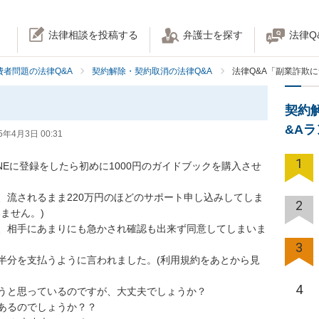
法律相談を投稿する
弁護士を探す
法律Q
費者問題の法律Q&A
契約解除・契約取消の法律Q&A
法律Q&A「副業詐欺
契約
&A
5年4月3日 00:31
1
NEに登録をしたら初めに1000円のガイドブックを購入させ
、流されるまま220万円のほどのサポート申し込みしてしま
2
せん。)

、相手にあまりにも急かされ確認も出来ず同意してしまいま
3
半分を支払うように言われました。(利用規約をあとから見
4
うと思っているのですが、大丈夫でしょうか？

あるのでしょうか？？
