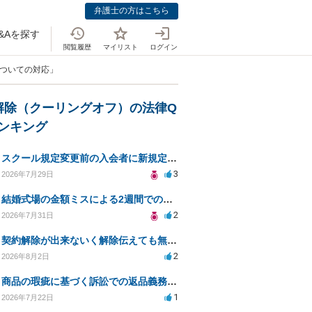
弁護士の方はこちら
&Aを探す
閲覧履歴
マイリスト
ログイン
についての対応」
解除（クーリングオフ）の法律Q
ランキング
スクール規定変更前の入会者に新規定は適用されるのか
3
2026年7月29日
結婚式場の金額ミスによる2週間での解約。キャンセル料10万円の免除は可能か。
2
2026年7月31日
契約解除が出来ないく解除伝えても無視請求をされる
2
2026年8月2日
商品の瑕疵に基づく訴訟での返品義務の有無について教えてください
1
2026年7月22日