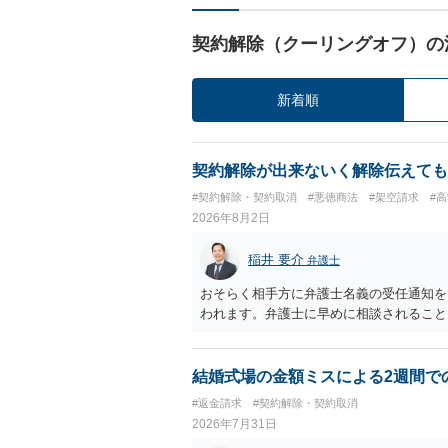
契約解除（クーリングオフ）の
新着順
契約解除が出来ないく解除伝えても
#契約解除・契約取消
#悪徳商法
#架空請求
#
2026年8月2日
稲井 要介
弁護士
おそらく相手方に弁護士名義の受任通知を
われます。弁護士に早めに相談されること
結婚式場の金額ミスによる2週間で
#返金請求
#契約解除・契約取消
2026年7月31日