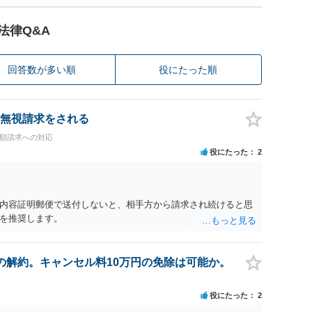
法律Q&A
回答数が多い順
役にたった順
無視請求をされる
高額請求への対応
役にたった
2
内容証明郵便で送付しないと、相手方から請求され続けると思
を推奨します。
の解約。キャンセル料10万円の免除は可能か。
役にたった
2