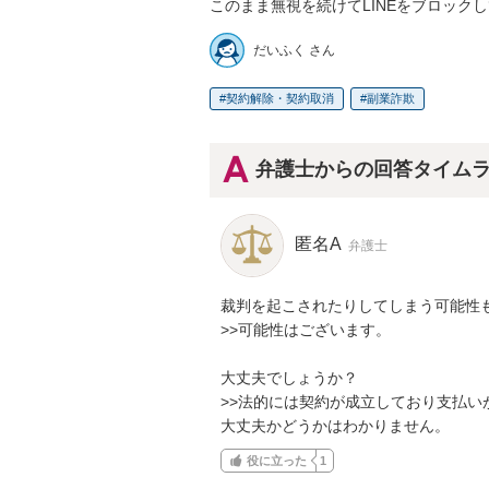
このまま無視を続けてLINEをブロック
だいふく さん
契約解除・契約取消
副業詐欺
弁護士からの回答タイム
匿名A
弁護士
裁判を起こされたりしてしまう可能性も
>>可能性はございます。

大丈夫でしょうか？

>>法的には契約が成立しており支払い
大丈夫かどうかはわかりません。
役に立った
1