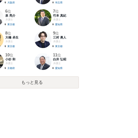
大阪府
埼玉県
6
7
位
位
泉 亮介
竹本 真紀
弁護士
弁護士
東京都
愛知県
8
9
位
位
大橋 卓生
三村 勇人
弁護士
弁護士
東京都
東京都
10
11
位
位
小杉 和
白井 弘昭
弁護士
弁護士
京都府
愛知県
もっと見る