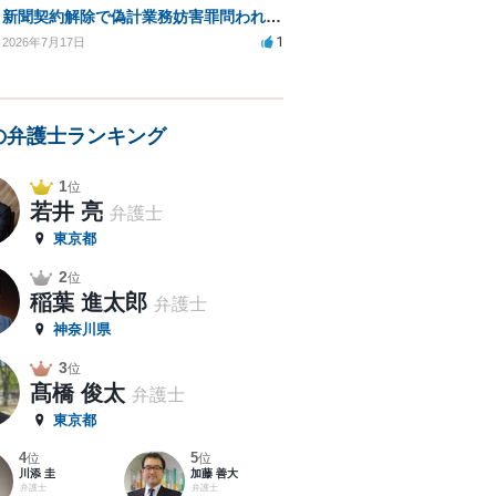
新聞契約解除で偽計業務妨害罪問われる可能性は？
1
2026年7月17日
の弁護士ランキング
1
位
若井 亮
弁護士
東京都
2
位
稲葉 進太郎
弁護士
神奈川県
3
位
髙橋 俊太
弁護士
東京都
4
5
位
位
川添 圭
加藤 善大
弁護士
弁護士