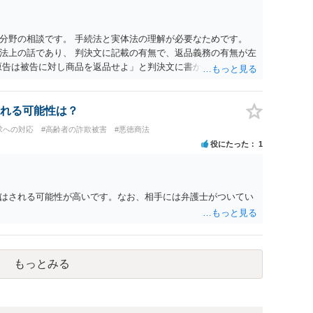
分野の相談です。 手続法と実体法の理解が必要なためです。
法上の話であり、 判決文に記載の有無で、返品義務の有無が左
原告は被告に対し商品を返品せよ」と判決文に書かれていなくて
不適合責任を理由に契約を解除してれば、 原状回復義務とし
ことになります。 ただし、訴訟上何等かの形で、返品義務の有
て、返品義務が存在しないというような判断が判決理由中で下さ
れる可能性は？
できない可能性はあります（信義則による主張制限）。
求への対応
#高齢者の詐欺被害
#悪徳商法
役にたった
1
はされる可能性が高いです。なお、相手には弁護士がついてい
もっとみる