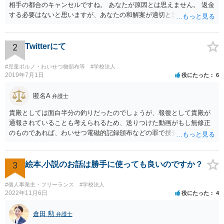
相手の都合のキャンセルですね。 あなたが原因とは思えません。 返金
する必要はないと思いますが、あなたの和解案が適切と思います。
2
Twitterにて
#児童ポルノ・わいせつ物頒布等
#学校法人
2019年7月1日
役にたった
6
匿名A
弁護士
貴殿としては面白半分の釣りだったのでしょうが、報復として貴殿が
通報されていることも考えられるため、送りつけた動画がもし無修正
のものであれば、わいせつ電磁的記録頒布などの罪で捜査の対象にな
ることもあり得るでしょう。逮捕まではされなくとも、ある日突然警
察が自宅に来て、パソコンの中身を見られたり事情聴取を受けたりす
る可能性はゼロとは言えません。このようなことが繰り返されないこ
3
絵本,小説のお話は勝手に使っても良いのですか？
とを望みます。 まあ警察もこのような軽微な事案まではなかなか手が
回らないと思いますが。 それと、動画についてＫ高校の名前が挙がっ
#個人事業主・フリーランス
#学校法人
ていますが、学校名を特定する根拠が不明でデマの可能性がある場
2022年11月6日
役にたった
4
合、その高校名を拡散する行為は不適切と思われます。私学の場合、
学校法人の名誉を毀損したとして損害賠償を求められる可能性も否定
倉田 勲
弁護士
できません。