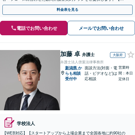
問契約／企業法務】
料金表を見る
電話でお問い合わせ
メールでお問い合わせ
加藤 卓
弁護士
大阪府
弁護士法人啓葉法律事務所
営業時
新潟県
か
面談方法(対面・電
らも相談
話・ビデオなど)は
間：本日
受付中
応相談
定休日
学校法人
【WEB対応】【スタートアップから上場企業まで全国各地に約90社の