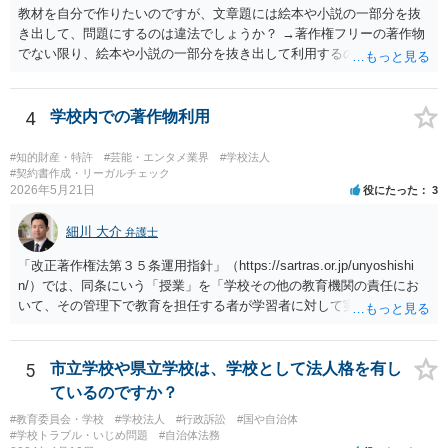
教材を自分で作りたいのですが、文章題には絵本や小説の一部分を抜
き出して、問題にするのは違法でしょうか？ →著作権フリーの著作物
でない限り、絵本や小説の一部分を抜き出して利用するのは著作権法
違反の可能性があります。
4
学校内での著作物利用
#知的財産・特許
#芸能・エンタメ業界
#学校法人
#契約書作成・リーガルチェック
2026年5月21日
役にたった
3
細川 大介
弁護士
「改正著作権法第３５条運用指針」（https://sartras.or.jp/unyoshishi
n/）では、同条にいう「授業」を「学校その他の教育機関の責任にお
いて、その管理下で教育を担任する者が学習者に対して実施する教育
活動」と定義しています。 該当例として講義・実習、特別活動（学
級活動・クラブ活動・学校行事等）、部活動、課外補習授業等を、該
当しない例として自主的なボランティア活動・保護者会・ＰＴＡ活動
5
市立学校や県立学校は、学校として法人格を有し
等を列挙しています。 本件をこれに当てはめますと、 ①主体である学
ているのですか？
校司書は、学校図書館法第６条第１項上「専ら学校図書館の職務に従
#教育委員会・学校
#学校法人
#行政訴訟
#国や自治体
事する職員」と位置づけられ、運用指針にいう「教育を担任する者」
#学校トラブル・いじめ問題
#自治体法務
に該当しません。 ②活動内容も、特別活動・学校行事等ではなく、図