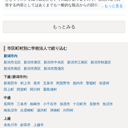
答する内容としてはあくまでも一般的な観点からの回答になります
が、 全体的な方向性でいえば、 ・提供するサービスの中心を「日本語
授業・言語コーチング」と明確に位置付け、サーフィンや農業体験、
工場見学等のアクティビティは、旅行商品ではなく授業に付随した無
もっとみる
償の交流・学習機会として整理すること。 ・宿泊・交通・レンタカー
等の契約主体および支払は常にクライアント本人と事業者の間で完結
させ、日本語講師は予約手続や支払の代理・媒介・取次・窓口を担わ
ないこと。 ・利用規約・免責条項では、①講師は旅行業者ではなく運
市区町村別に学校法人で絞り込む
送・宿泊等のサービス提供者とは独立した立場であること、②参加者
新潟市内
の移動・アクティビティ参加は自己の判断と責任によること、③講師
の故意・重大な過失を除く範囲で事故等についての責任を限定するこ
新潟市北区
新潟市東区
新潟市中央区
新潟市江南区
新潟市秋葉区
とを明示すること。 この辺りは意識して書類等を作成された方がよろ
新潟市南区
新潟市西区
新潟市西蒲区
しいかと思います。 公開の場で個別具体的な内容に従って回答するの
下越 (新潟市外)
にも限界がありますので、資料などを持参の上、弁護士の相談される
新発田市
村上市
燕市
五泉市
阿賀野市
胎内市
聖籠町
弥彦村
ことをお勧めします。
田上町
阿賀町
関川村
粟島浦村
中越
長岡市
三条市
柏崎市
小千谷市
加茂市
十日町市
見附市
魚沼市
南魚沼市
出雲崎町
湯沢町
津南町
刈羽村
上越
糸魚川市
妙高市
上越市