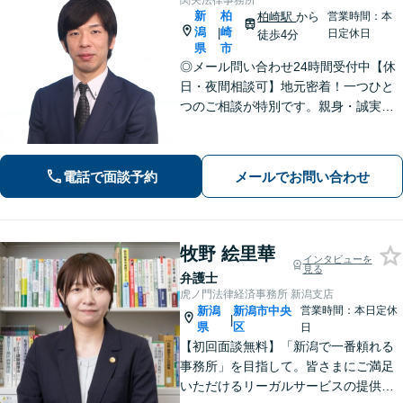
関矢法律事務所
新
柏
柏崎駅
から
営業時間：本
潟
崎
|
日定休日
徒歩4分
県
市
◎メール問い合わせ24時間受付中【休
日・夜間相談可】地元密着！一つひと
つのご相談が特別です。親身・誠実な
対応を心がけております。離婚、相
続、刑事事件など、幅広い分野に対
応。まずはご相談ください【柏崎駅4分
電話で面談予約
メールでお問い合わせ
｜近隣駐車場あり｜弁護士歴10年以
上】
牧野 絵里華
インタビューを
見る
弁護士
虎ノ門法律経済事務所 新潟支店
新潟
新潟市中央
営業時間：本日定休
|
県
区
日
【初回面談無料】「新潟で一番頼れる
事務所」を目指して。皆さまにご満足
いただけるリーガルサービスの提供を