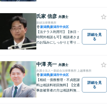
者の方は相談料無料（弁護士
費用特約利用の場合は除
く）】【土曜相談可】
氏家 信彦
弁護士
新緑法律事務所
新潟県
新潟市中央区
|
【法テラス利用可】【休日・
詳細を見
時間外相談も可】相談者さま
る
のお悩みにしっかりと寄り添
い、ともに解決の方法を模索
してまいります。お悩みが法
律問題でない場合も、他士
業・行政窓口など適切な相談
中澤 亮一
弁護士
先をご紹介しています。
弁護士法人一新総合法律事務所 上越事務所
新潟県
新潟市中央区
|
【相続・債務整理・不貞慰謝
詳細を見
料は相談料初回無料】【交通
る
事故被害者の方は相談料無料
（弁護士費用特約利用の場合
は除く）】気軽に相談してい
ただける弁護士になりたいと