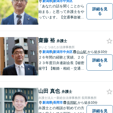
新潟県
新潟市中央区
|
「あなたの話を聞くことから
詳細を見
始まる」と思って弁護士をや
る
っています。【交通事故被害
者の方は相談料無料（弁護士
費用特約利用の場合は除
く）】【相続・債務整理・労
災・不貞慰謝料は相談料初回
齋藤 裕
弁護士
無料】【顧問先企業300社以
さいとうゆたか法律事務所
上】
新潟県
新潟市中央区
白山駅
から徒歩10分
|
２６年間の経験と実績、２０
詳細を見
２３年度日弁連副会長【秘密
る
厳守】【離婚・相続・交通事
故・労働事件は初回相談無
料】【土日相談可能】
山田 真也
弁護士
弁護士法人一新総合法律事務所 長岡事務所
新潟県
長岡市
長岡駅
から徒歩10分
|
弁護士との相談が初めての方
詳細を見