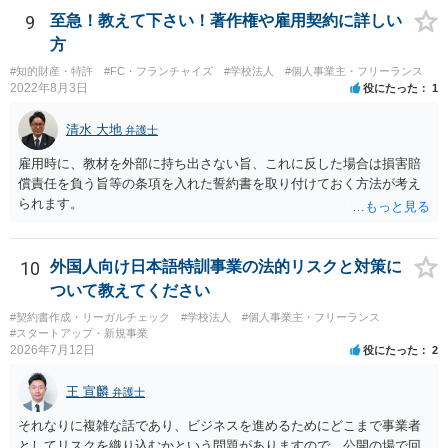
9
至急！教えて下さい！著作権や雇用契約に詳しい
方
#知的財産・特許
#FC・フランチャイズ
#学校法人
#個人事業主・フリーランス
2022年8月3日
役にたった
1
清水 大地
弁護士
雇用時に、教材を外部に持ち出さない旨、これに反した場合は損害賠
償責任を負う旨等の条項を入れた誓約書を取り付けておく方法が考え
られます。
10
外国人向け日本語特訓事業の法的リスクと対策に
ついて教えてください
#契約書作成・リーガルチェック
#学校法人
#個人事業主・フリーランス
#スタートアップ・新規事業
2026年7月12日
役にたった
2
王 宣麟
弁護士
それなりに複雑な話であり、ビジネスを進めるためにどこまで事業者
としてリスクを織り込むかという問題がありますので、公開の場で回