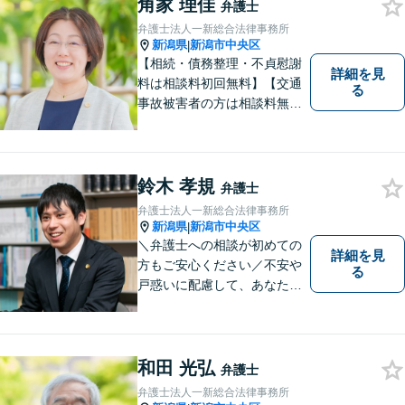
角家 理佳
弁護士
弁護士法人一新総合法律事務所
新潟県
新潟市中央区
|
【相続・債務整理・不貞慰謝
詳細を見
料は相談料初回無料】【交通
る
事故被害者の方は相談料無料
（弁護士費用特約利用の場合
は除く）】【土曜相談可】
「しんなら強い」弁護士にな
るため日々研鑽を積んでいま
鈴木 孝規
弁護士
す
弁護士法人一新総合法律事務所
新潟県
新潟市中央区
|
＼弁護士への相談が初めての
詳細を見
方もご安心ください／不安や
る
戸惑いに配慮して、あなたの
気持ちに寄り添いながら問題
の最善・最良の解決に尽力し
ます。【土曜相談可】【相
続・債務整理・不貞慰謝料は
和田 光弘
弁護士
相談料初回無料】
弁護士法人一新総合法律事務所