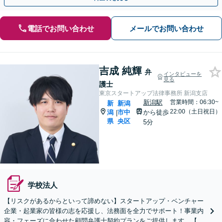
電話でお問い合わせ
メールでお問い合わせ
吉成 純輝
弁
インタビューを
見る
護士
東京スタートアップ法律事務所 新潟支店
新潟駅
営業時間：06:30~
新
新潟
22:00（土日祝日）
潟
市中
から徒歩
|
県
央区
5分
学校法人
【リスクがあるからといって諦めない】スタートアップ・ベンチャー
企業・起業家の皆様の志を応援し、法務面を全力でサポート！事業内
容・フェーズに合わせた顧問弁護士契約プランをご提供します。【顧