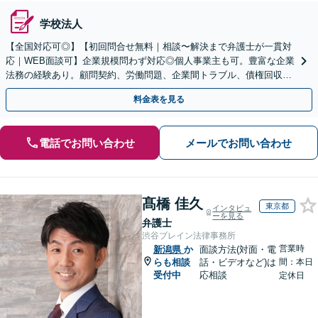
学校法人
【全国対応可◎】【初回問合せ無料｜相談〜解決まで弁護士が一貫対
応｜WEB面談可】企業規模問わず対応◎個人事業主も可。豊富な企業
法務の経験あり。顧問契約、労働問題、企業間トラブル、債権回収、
契約書のリーガルチェック等、サポートします。
料金表を見る
電話でお問い合わせ
メールでお問い合わせ
髙橋 佳久
東京都
インタビュ
ーを見る
弁護士
渋谷ブレイン法律事務所
営業時
新潟県
か
面談方法(対面・電
らも相談
話・ビデオなど)は
間：本日
受付中
応相談
定休日