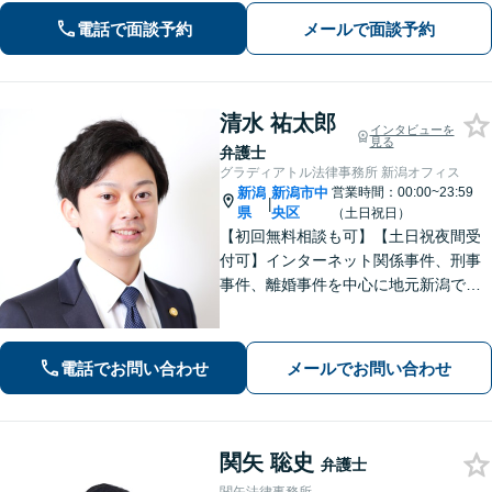
き、気持ちに寄り添いながら法的サポ
電話で面談予約
メールで面談予約
ートをいたします。
清水 祐太郎
インタビューを
見る
弁護士
グラディアトル法律事務所 新潟オフィス
新潟
新潟市中
営業時間：00:00~23:59
|
県
央区
（土日祝日）
【初回無料相談も可】【土日祝夜間受
付可】インターネット関係事件、刑事
事件、離婚事件を中心に地元新潟で弁
護士業一筋。若さと誠意と情熱を胸
に、依頼者様と真正面から向き合いま
す。
電話でお問い合わせ
メールでお問い合わせ
関矢 聡史
弁護士