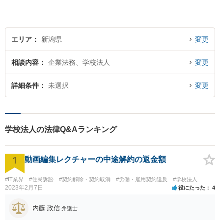
エリア
新潟県
変更
相談内容
企業法務、学校法人
変更
詳細条件
未選択
変更
学校法人の法律Q&Aランキング
1
動画編集レクチャーの中途解約の返金額
#IT業界
#住民訴訟
#契約解除・契約取消
#労働・雇用契約違反
#学校法人
2023年2月7日
役にたった
4
内藤 政信
弁護士