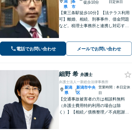
潟
条
|
日定休日
徒歩10分
県
市
【東三条駅徒歩10分】【法テラス利用
可】離婚、相続、刑事事件、借金問題
など。税理士事務所と連携し対応する
ことも可能です。ご依頼者さまのお悩
みが解決できるよう尽力いたします。
まずはお気軽にご相談ください【休
電話でお問い合わせ
メールでお問い合わせ
日・夜間相談可】
細野 希
弁護士
弁護士法人一新総合法律事務所
新潟
新潟市中央
営業時間：本日定休
|
県
区
日
【交通事故被害者の方は相談料無料
（弁護士費用特約利用の場合は除
く）】【相続／債務整理／不貞慰謝料
請求／労災は初回相談無料！】【労
働・雇用／労働災害は事故直後からサ
ポート！】あなたのお話を丁寧に聞