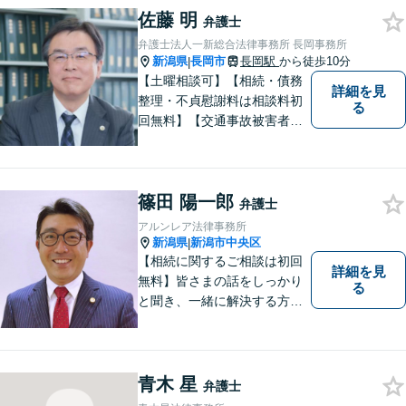
思っています。
佐藤 明
弁護士
弁護士法人一新総合法律事務所 長岡事務所
新潟県
長岡市
長岡駅
から徒歩10分
|
【土曜相談可】【相続・債務
詳細を見
整理・不貞慰謝料は相談料初
る
回無料】【交通事故被害者の
方は相談料無料（弁護士費用
特約利用の場合は除く）】依
頼者の話によく耳を傾け、全
篠田 陽一郎
体を把握し、真の利益を追及
弁護士
します
アルンレア法律事務所
新潟県
新潟市中央区
|
【相続に関するご相談は初回
詳細を見
無料】皆さまの話をしっかり
る
と聞き、一緒に解決する方法
を探します。
青木 星
弁護士