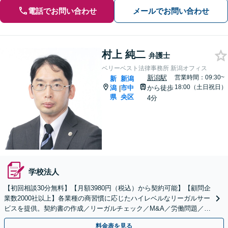
電話でお問い合わせ
メールでお問い合わせ
村上 純二
弁護士
ベリーベスト法律事務所 新潟オフィス
新潟駅
営業時間：09:30~
新
新潟
18:00（土日祝日）
潟
市中
から徒歩
|
県
央区
4分
学校法人
【初回相談30分無料】【月額3980円（税込）から契約可能】【顧問企
業数2000社以上】各業種の商習慣に応じたハイレベルなリーガルサー
ビスを提供。契約書の作成／リーガルチェック／M&A／労働問題／知
的財産等、お任せください【他士業連携可能】
料金表を見る