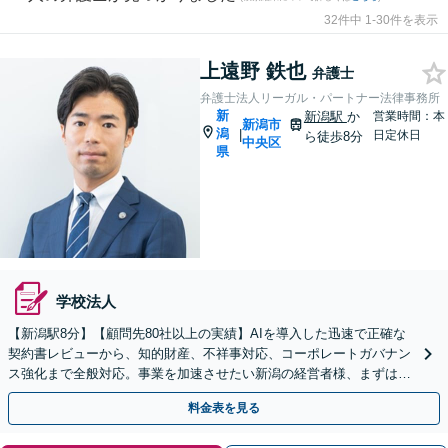
32件中 1-30件を表示
上遠野 鉄也
弁護士
弁護士法人リーガル・パートナー法律事務所
新
新潟駅
か
営業時間：本
新潟市
潟
|
日定休日
ら徒歩8分
中央区
県
学校法人
【新潟駅8分】【顧問先80社以上の実績】AIを導入した迅速で正確な
契約書レビューから、知的財産、不祥事対応、コーポレートガバナン
ス強化まで全般対応。事業を加速させたい新潟の経営者様、まずはご
相談ください。【トラブル予防から解決まで】
料金表を見る