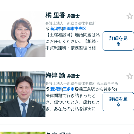
料（弁護士費用特約利用の場
合は除く）】【相続・債務整
橘 里香
理・労災・不貞慰謝料は相談
弁護士
料初回無料】【土曜相談可】
弁護士法人一新総合法律事務所
新潟県
新潟市中央区
|
【土曜相談可】離婚問題は私
詳細を見
にお任せください。【相続・
る
不貞慰謝料・債務整理は相談
料初回無料】【交通事故被害
者の方は相談料無料（弁護士
費用特約利用の場合は除
く）】
海津 諭
弁護士
弁護士法人一新総合法律事務所 燕三条事務所
新潟県
三条市
燕三条駅
から徒歩5分
|
法律問題で行き詰まったと
詳細を見
き、傷ついたとき、疲れたと
る
き、あなたのお話を誠実にお
聞きします【相続・債務整
理・不貞慰謝料は相談料初回
無料】【土曜相談可】