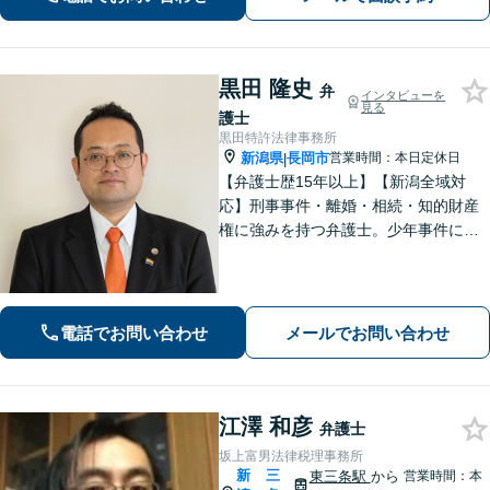
黒田 隆史
弁
インタビューを
見る
護士
黒田特許法律事務所
新潟県
長岡市
営業時間：本日定休日
|
【弁護士歴15年以上】【新潟全域対
応】刑事事件・離婚・相続・知的財産
権に強みを持つ弁護士。少年事件にも
積極的に取り組んでいます。LGBTs関
連事件にも精通しております。地域の
みなさまのお力になれるよう問題解決
に努めますので、お気軽にご相談くだ
電話でお問い合わせ
メールでお問い合わせ
さい。
江澤 和彦
弁護士
坂上富男法律税理事務所
新
三
東三条駅
から
営業時間：本