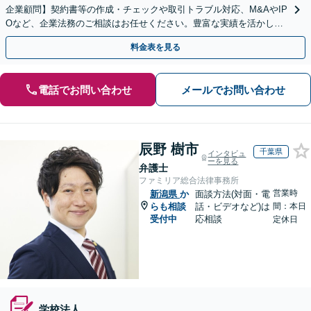
企業顧問】契約書等の作成・チェックや取引トラブル対応、M&AやIP
Oなど、企業法務のご相談はお任せください。豊富な実績を活かし的
確に対応を進めてまいります。
料金表を見る
電話でお問い合わせ
メールでお問い合わせ
辰野 樹市
千葉県
インタビュ
ーを見る
弁護士
ファミリア総合法律事務所
営業時
新潟県
か
面談方法(対面・電
らも相談
話・ビデオなど)は
間：本日
受付中
応相談
定休日
学校法人