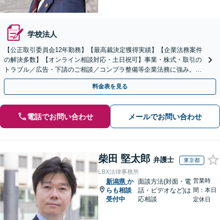
学校法人
【公正取引委員会12年勤務】【最高裁決定獲得実績】【企業法務案件
の解決多数】【オンライン相談対応・土日祝可】事業・株式・取引の
トラブル／広告・下請のご相談／コンプラ整備等企業法務に強み。株
式の相続／誹謗中傷対策／不動産問題まで幅広く対応！
料金表を見る
電話でお問い合わせ
メールでお問い合わせ
柴田 堅太郎
弁護士
東京都
LBX法律事務所
営業時
新潟県
か
面談方法(対面・電
らも相談
話・ビデオなど)は
間：本日
受付中
応相談
定休日