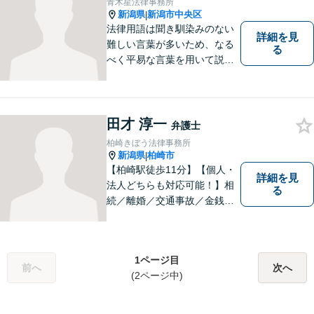
青木星法律事務所
新潟県
新潟市中央区
|
法律用語は聞き馴染みのない
詳細を見
難しい言葉が多いため、なる
る
べく平易な言葉を用いて説明
をするようにしております。
誰かに悩みを話すだけで心の
中が整理されることもありま
す。 お困りごとがある方は、
田才 淳一
弁護士
ぜひご相談ください。
柏崎きぼう法律事務所
新潟県
柏崎市
|
【柏崎駅徒歩11分】【個人・
詳細を見
法人どちらも対応可能！】相
る
続／離婚／交通事故／金銭ト
ラブルなど、お困りごとがあ
ればすぐにご相談ください！
解決方法をわかりやすく説明
1ページ目
し、元の生活に戻っていただ
前へ
次へ
(2ページ中)
けるよう尽力します。【地域
の皆様のお力になりたい】