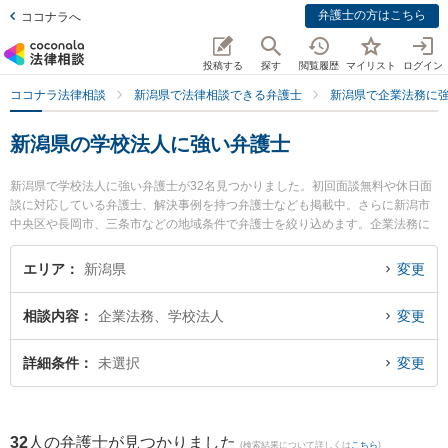
弁護士の方はこちら
ココナラへ
投稿する
探す
閲覧履歴
マイリスト
ログイン
ココナラ法律相談
新潟県で法律相談できる弁護士
新潟県で企業法務に
新潟県の学校法人に強い弁護士
新潟県で学校法人に強い弁護士が32名見つかりました。初回面談無料や休日面
談に対応している弁護士、解決事例を持つ弁護士なども掲載中。さらに新潟市
中央区や長岡市、三条市などの地域条件で弁護士を絞り込めます。企業法務に
関係する顧問弁護士契約や契約書作成・リーガルチェック、雇用契約書・就業
規則作成等の細かな分野での絞り込み検索もでき便利です。特に弁護士法人リ
エリア
新潟県
変更
ーガル・パートナー法律事務所の上遠野 鉄也弁護士やベリーベスト法律事務所
新潟オフィスの村上 純二弁護士、東京スタートアップ法律事務所 新潟支店の吉
相談内容
企業法務、学校法人
変更
成 純輝弁護士のプロフィール情報や弁護士費用、強みなどが注目されていま
す。『新潟県で土日や夜間に発生した学校法人のトラブルを今すぐに弁護士に
相談したい』『学校法人のトラブル解決の実績豊富な近くの弁護士を検索した
詳細条件
未選択
変更
い』『初回相談無料で学校法人を法律相談できる新潟県内の弁護士に相談予約
したい』などでお困りの相談者さんにおすすめです。
32
人の弁護士が見つかりました
(検索結果について詳しくは
こちら
)