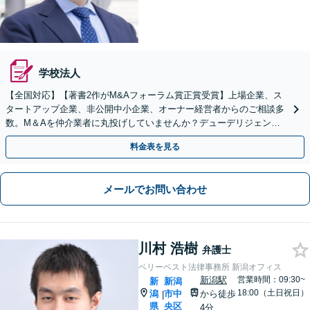
学校法人
【全国対応】【著書2作がM&Aフォーラム賞正賞受賞】上場企業、ス
タートアップ企業、非公開中小企業、オーナー経営者からのご相談多
数。M＆Aを仲介業者に丸投げしていませんか？デューデリジェンス
や契約書作成・交渉はお任せください【初回無料】
料金表を見る
メールでお問い合わせ
川村 浩樹
弁護士
ベリーベスト法律事務所 新潟オフィス
新潟駅
営業時間：09:30~
新
新潟
18:00（土日祝日）
潟
市中
から徒歩
|
県
央区
4分