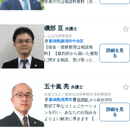
害者の方は相談料無料（弁護
士費用特約利用の場合は除
く）】【相続・債務整理・労
災・不貞慰謝料は相談料初回
無料】
磯部 亘
弁護士
いなほ法律事務所
新潟県
新潟市中央区
|
【借金・債務整理は相談無
詳細を見
料】 【裁判所から届いた書類
る
に関する相談、受け取った督
促書・請求書・内容証明郵便
に関する相談は初回無料】
【提携駐車場有】 スピーディ
ーな対応を心がけておりま
五十嵐 亮
弁護士
す。相談先をお探しの方もお
弁護士法人一新総合法律事務所 長岡事務所
気軽にご相談ください。
新潟県
長岡市
長岡駅
から徒歩10分
|
懇切丁寧なコミュニケーショ
詳細を見
ンを行い、あなたのお悩みを
る
よりよい解決に導きます 【交
通事故被害者の方は相談料無