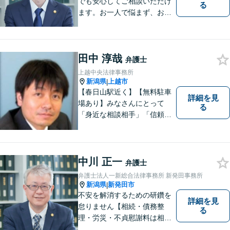
でも安心してご相談いただけ
る
ます。お一人で悩まず、お気
軽にご相談ください。【土曜
相談可】【相続・債務整理・
不貞慰謝料は相談料初回無
田中 淳哉
料】【交通事故被害者の方は
弁護士
相談料無料（弁護士費用特約
上越中央法律事務所
利用の場合は除く）】
新潟県
上越市
|
【春日山駅近く】【無料駐車
詳細を見
場あり】みなさんにとって
る
「身近な相談相手」「信頼で
きるパートナー」になりま
す。【地域に根ざした弁護
士】相談にいらっしゃるお一
人お一人の不安や悩みをしっ
中川 正一
弁護士
かり受け止め、丁寧な対応を
弁護士法人一新総合法律事務所 新発田事務所
心がけます。お気軽にご相談
新潟県
新発田市
|
ください。
不安を解消するための研鑽を
詳細を見
怠りません【相続・債務整
る
理・労災・不貞慰謝料は相談
料初回無料】【交通事故被害