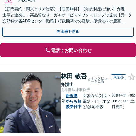
【顧問契約：関東エリア対応】【初回無料】【知的財産に強い】弁理
士等と連携し、高品質なリーガルサービスをワンストップで提供【元
文部科学省ADRセンター勤務】行政機関での経験、環境法への豊富な
知識を活かし、事業者さまの抱える問題を解決へ導きます
料金表を見る
電話でお問い合わせ
林田 敬吾
東京都
インタビュ
ーを見る
弁護士
玄界灘法律事務所
営業時間：09:
新潟県
面談方法(対面・
からも相
電話・ビデオな
00~21:00（土
談受付中
ど)は応相談
日祝日）