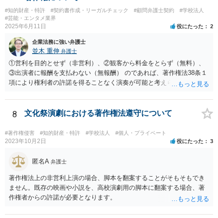
ると思います。 いちど著作権取り扱っている弁護士にご相談いただい
#知的財産・特許
#契約書作成・リーガルチェック
#顧問弁護士契約
#学校法人
たほうがよろしいかと思います。
#芸能・エンタメ業界
2025年6月11日
役にたった
2
企業法務に強い弁護士
並木 重伸
弁護士
①営利を目的とせず（非営利）、②観客から料金をとらず（無料）、
③出演者に報酬を支払わない（無報酬） のであれば、著作権法38条１
項により権利者の許諾を得ることなく演奏が可能と考えられます。 参
加費無料とのことですし、おそらく営利活動の一環として行われるも
のではないと思われますので、③次第と思われます。
8
文化祭演劇における著作権法遵守について
#著作権侵害
#知的財産・特許
#学校法人
#個人・プライベート
2023年10月2日
役にたった
3
匿名A
弁護士
著作権法上の非営利上演の場合、脚本を翻案することがそもそもでき
ません。既存の映画や小説を、高校演劇用の脚本に翻案する場合、著
作権者からの許諾が必要となります。