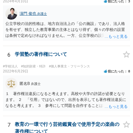
2024年4月10日
役にたった
3
書館独自の読書推進活動であり、該当例のいずれにも当たりません。
したがって、本件展示は「授業の過程」要件を満たさず、３５条によ
濵門 俊也
弁護士
る適法化はできないと考えられます。 ただし、繰り返しになります
が、ご相談のケースのような事案が裁判沙汰になることが現実的には
公立学校の法的性格は、地方自治法上の「公の施設」であり、法人格
ほぼないため、今後も裁判例が積み重なる可能性がきわめて低く、ど
を有せず、独立した教育事業の主体とはなり得ず、個々の学校の設置
ちらの解釈が正しいのかについて司法の判断が下されることがないも
は条例で定めなければなりません。一方、公立学校の設置者である地
のと思われます。
方公共団体は地方自治法上「法人とする。」と規定され、法律上の権
利義務の主体となる法人格を有し、教育事業の主体となっています。
ちなみに、公立学校は教育行政組織上の取扱いとしては「教育機関」
6
学習塾の著作権について
であり、校舎・校地等は地方自治法上「行政財産」とされています。
#学校法人
#知的財産・特許
#個人事業主・フリーランス
2022年6月29日
役にたった
8
匿名B
弁護士
１ 著作権法違反になると考えます。高校や大学の許諾が必要となり
ます。 ２ 「引用」ではないので、出所を表示しても著作権法違反に
なると考えます。 ３ 参考にして問題を自作することは違法とならな
いと考えますが、例だけだと何とも判断しかねます ４ トリミングし
たとしてもそのまま貼り付けると著作権法違反となる可能性が高いで
す。 市販の問題集を購入して、それを解かせることは問題ないです
7
教育の一環で行う芸術鑑賞会で使用予定の楽曲の
が、複製となると「私的複製」とはならないので著作権法上問題とな
著作権について