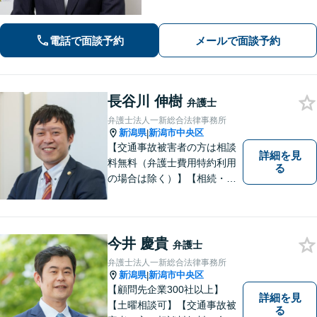
心掛け、当事者全員が前向きになれる
解決を導きます！離婚／相続／不動産
／労働／インターネットなど、ご相談
電話で面談予約
メールで面談予約
ください【WEB面談対応】【女性弁護
士が対応】
長谷川 伸樹
弁護士
弁護士法人一新総合法律事務所
新潟県
新潟市中央区
|
【交通事故被害者の方は相談
詳細を見
料無料（弁護士費用特約利用
る
の場合は除く）】【相続・債
務整理・労災・不貞慰謝料は
相談料初回無料】【土曜相談
可】あなたのパートナーとし
てお力になります
今井 慶貴
弁護士
弁護士法人一新総合法律事務所
新潟県
新潟市中央区
|
【顧問先企業300社以上】
詳細を見
【土曜相談可】【交通事故被
る