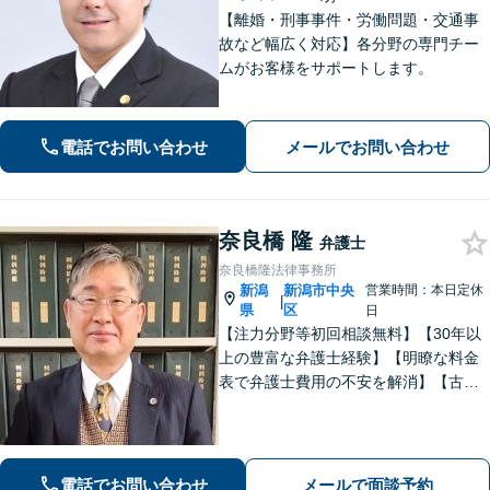
【離婚・刑事事件・労働問題・交通事
故など幅広く対応】各分野の専門チー
ムがお客様をサポートします。
電話でお問い合わせ
メールでお問い合わせ
奈良橋 隆
弁護士
奈良橋隆法律事務所
新潟
新潟市中央
営業時間：本日定休
|
県
区
日
【注力分野等初回相談無料】【30年以
上の豊富な弁護士経験】【明瞭な料金
表で弁護士費用の不安を解消】【古町
地区・中央区役所徒歩２分】具体例に
基づき、簡潔に分かりやすくご説明い
たします。まずはご相談ください。
電話でお問い合わせ
メールで面談予約