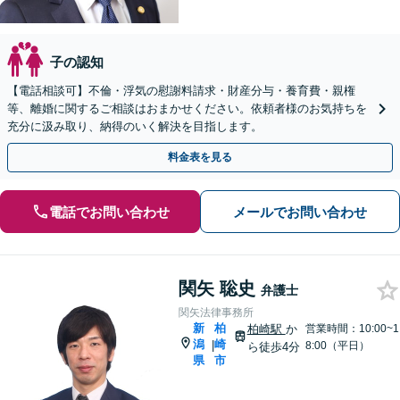
子の認知
【電話相談可】不倫・浮気の慰謝料請求・財産分与・養育費・親権
等、離婚に関するご相談はおまかせください。依頼者様のお気持ちを
充分に汲み取り、納得のいく解決を目指します。
料金表を見る
電話でお問い合わせ
メールでお問い合わせ
関矢 聡史
弁護士
関矢法律事務所
新
柏
柏崎駅
か
営業時間：10:00~1
潟
崎
|
8:00（平日）
ら徒歩4分
県
市