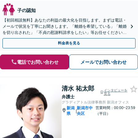
子の認知
【初回相談無料】あなたの利益の最大化を目指します。まずは電話・
メールで状況を丁寧にお聞きします。「離婚を希望している」「離婚
を切り出された」「不貞の慰謝料請求をしたい」等お任せください。
【リーズナブルな料金設定】
料金表を見る
電話でお問い合わせ
メールでお問い合わせ
清水 祐太郎
インタビューを
見る
弁護士
グラディアトル法律事務所 新潟オフィス
新潟
新潟市中
営業時間：00:00~23:59
|
県
央区
（平日）