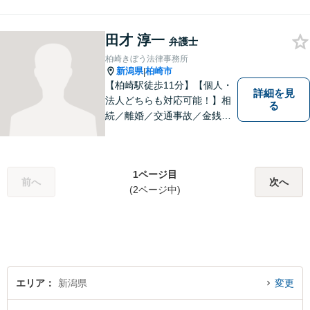
田才 淳一
弁護士
柏崎きぼう法律事務所
新潟県
柏崎市
|
【柏崎駅徒歩11分】【個人・
詳細を見
法人どちらも対応可能！】相
る
続／離婚／交通事故／金銭ト
ラブルなど、お困りごとがあ
ればすぐにご相談ください！
解決方法をわかりやすく説明
1ページ目
し、元の生活に戻っていただ
前へ
次へ
(2ページ中)
けるよう尽力します。【地域
の皆様のお力になりたい】
エリア
新潟県
変更