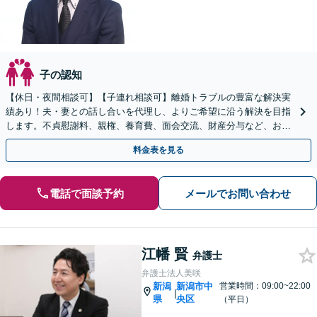
子の認知
【休日・夜間相談可】【子連れ相談可】離婚トラブルの豊富な解決実
績あり！夫・妻との話し合いを代理し、よりご希望に沿う解決を目指
します。不貞慰謝料、親権、養育費、面会交流、財産分与など、お気
軽にご相談ください【柏崎駅4分】【弁護士歴10年以上】
料金表を見る
電話で面談予約
メールでお問い合わせ
江幡 賢
弁護士
弁護士法人美咲
新潟
新潟市中
営業時間：09:00~22:00
|
県
央区
（平日）