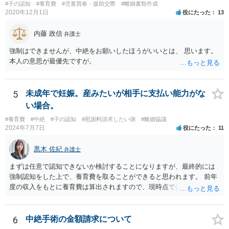
#子の認知
#養育費
#児童買春・援助交際
#離婚書類作成
2020年12月1日
役にたった
13
内藤 政信
弁護士
強制はできませんが、中絶をお願いしたほうがいいとは、 思います。
本人の意思が最優先ですが。
5
未成年で妊娠。産みたいが相手に支払い能力がな
い場合。
#養育費
#中絶
#子の認知
#慰謝料請求したい側
#離婚協議
2024年7月7日
役にたった
11
黒木 佐紀
弁護士
まずは任意で認知できないか検討することになりますが、最終的には
強制認知をした上で、養育費を取ることができると思われます。 前年
度の収入をもとに養育費は算出されますので、現時点では少額しか取
れないとしても、相手が大学を卒業して就職したら、そこで再度、養
育費の増額調停を起こすこともできます。 仮に中絶する場合でも、相
手方が妊娠について話し合いをしっかりしてくれない場合には、慰謝
6
中絶手術の金額請求について
料請求などもできる可能性があります。 いずれにせよ、親御さんとの