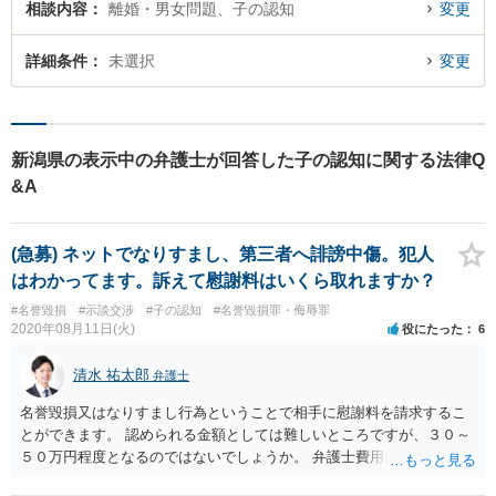
相談内容
離婚・男女問題、子の認知
変更
詳細条件
未選択
変更
新潟県の表示中の弁護士が回答した子の認知に関する法律Q
&A
(急募) ネットでなりすまし、第三者へ誹謗中傷。犯人
はわかってます。訴えて慰謝料はいくら取れますか？
#名誉毀損
#示談交渉
#子の認知
#名誉毀損罪・侮辱罪
2020年08月11日(火)
役にたった
6
清水 祐太郎
弁護士
名誉毀損又はなりすまし行為ということで相手に慰謝料を請求するこ
とができます。 認められる金額としては難しいところですが、３０～
５０万円程度となるのではないでしょうか。 弁護士費用については、
相手方に請求することもできます。ただし、民事裁判を起こした場合