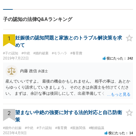
には、認められた慰謝料の１割しか認められない場合が多いです。示
談であれば、相手との合意次第で弁護士費用を全額相手に負担させる
こともできます。 弁護士雇って訴えてくれても構わないと言っている
子の認知の法律Q&Aランキング
とのことですが、上記のとおり弁護士費用を相手に十分に負担させる
のは難しいです。相手が慰謝料も含めて損害賠償を支払うことができ
るのかという問題もあります。 そこまで認めて反省しているようであ
1
妊娠後の認知問題と家族とのトラブル解決策を求
れば、まずはご自身で慰謝料を求めてみてはいかがでしょうか。 それ
でも合意することが難しく、裁判をせざるをえないということであれ
めて
ば弁護士に依頼するのがいいと思います。 相手と交渉するのが苦手で
#子の認知
#中絶
#婚約破棄
#モラハラ
#養育費
費用を払ってでも（最初は自分で負担する必要があります）依頼した
2019年7月22日
役にたった
242
いということであればすぐに弁護士に相談したほうがいいでしょう。
内藤 政信
弁護士
産んでいいですよ。 最後の機会かもしれません。 相手の事は、あとか
らゆっくり請求していきましょう。 そのときは弁護士を付けてくださ
い。 まずは、余計な事は後回しにして、出産準備してください。
2
望まない中絶の強要に対する法的対応と自己防衛
策
#婚外の妊娠
#中絶
#子の認知
#養育費
#親族関係
#離婚協議
2023年4月9日
役にたった
14