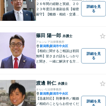
２６年間の経験と実績、２０
詳細を見
２３年度日弁連副会長【秘密
る
厳守】【離婚・相続・交通事
故・労働事件は初回相談無
料】【土日相談可能】
篠田 陽一郎
弁護士
アルンレア法律事務所
新潟県
新潟市中央区
|
【相続に関するご相談は初回
詳細を見
無料】皆さまの話をしっかり
る
と聞き、一緒に解決する方法
を探します。
渡邊 幹仁
弁護士
そらいろ法律事務所
新潟県
新潟市中央区
|
【迅速対応】刑事事件／離婚
詳細を見
／相続のことならお任せくだ
る