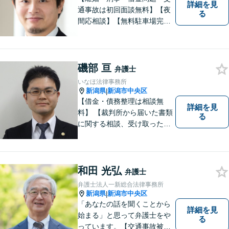
詳細を見
通事故は初回面談無料】【夜
る
間応相談】【無料駐車場完
備】明確かつリーズナブルな
料金をご提案。難しい法律用
語も丁寧に解説いたします。
個人の方も法人の方も、お気
磯部 亘
弁護士
軽にご相談ください。
いなほ法律事務所
新潟県
新潟市中央区
|
【借金・債務整理は相談無
詳細を見
料】 【裁判所から届いた書類
る
に関する相談、受け取った督
促書・請求書・内容証明郵便
に関する相談は初回無料】
【提携駐車場有】 スピーディ
ーな対応を心がけておりま
和田 光弘
弁護士
す。相談先をお探しの方もお
弁護士法人一新総合法律事務所
気軽にご相談ください。
新潟県
新潟市中央区
|
「あなたの話を聞くことから
詳細を見
始まる」と思って弁護士をや
る
っています。【交通事故被害