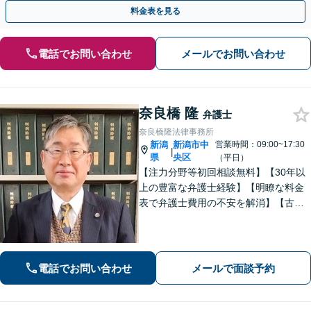
手金の返還保証もありますので安心してご相談ください。
料金表を見る
電話でお問い合わせ
メールでお問い合わせ
奈良橋 隆
弁護士
奈良橋隆法律事務所
新潟
新潟市中
営業時間：09:00~17:30
|
県
央区
（平日）
【注力分野等初回相談無料】【30年以
上の豊富な弁護士経験】【明瞭な料金
表で弁護士費用の不安を解消】【古町
地区・中央区役所徒歩２分】具体例に
基づき、簡潔に分かりやすくご説明い
たします。まずはご相談ください。
電話でお問い合わせ
メールで面談予約