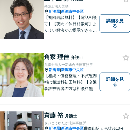
弁護士法人美咲
新潟県
新潟市中央区
|
【初回面談無料】【電話相談
詳細を見
可】【夜間／休日相談可】よ
る
りよい解決がご提示できるよ
う、全力でサポートさせてい
ただきます。お困りの方は、
お気軽にご相談ください。
角家 理佳
弁護士
弁護士法人一新総合法律事務所
新潟県
新潟市中央区
|
【相続・債務整理・不貞慰謝
詳細を見
料は相談料初回無料】【交通
る
事故被害者の方は相談料無料
（弁護士費用特約利用の場合
は除く）】【土曜相談可】
「しんなら強い」弁護士にな
るため日々研鑽を積んでいま
齋藤 裕
弁護士
す
さいとうゆたか法律事務所
新潟県
新潟市中央区
白山駅
から徒歩10分
|