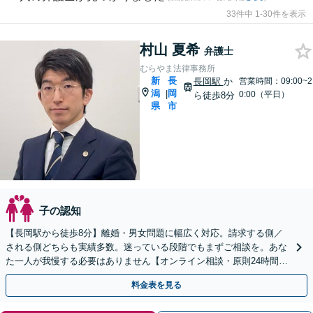
33件中 1-30件を表示
村山 夏希
弁護士
むらやま法律事務所
新
長
長岡駅
か
営業時間：09:00~2
潟
岡
|
0:00（平日）
ら徒歩8分
県
市
子の認知
【長岡駅から徒歩8分】離婚・男女問題に幅広く対応。請求する側／
される側どちらも実績多数。迷っている段階でもまずご相談を。あな
た一人が我慢する必要はありません【オンライン相談・原則24時間以
内回答】
料金表を見る