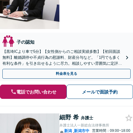
子の認知
【黒埼ICより車で5分】【女性側からのご相談実績多数】【初回面談
無料】離婚調停や不貞行為の慰謝料、財産分与など。「1円でも多く
有利な条件」を引き出せるように尽力。相談しやすい雰囲気に定評。
弱い立場の方の経済的な自立をサポート
料金表を見る
電話でお問い合わせ
メールで面談予約
細野 希
弁護士
弁護士法人一新総合法律事務所
新潟
新潟市中
営業時間：09:00~18:00