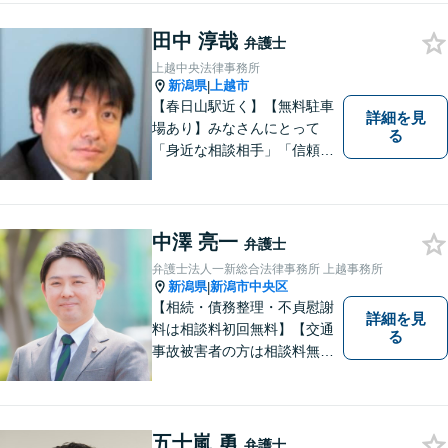
ます。【土曜相談可】【相
続・債務整理・不貞慰謝料は
田中 淳哉
弁護士
相談料初回無料】
上越中央法律事務所
新潟県
上越市
|
【春日山駅近く】【無料駐車
詳細を見
場あり】みなさんにとって
る
「身近な相談相手」「信頼で
きるパートナー」になりま
す。【地域に根ざした弁護
士】相談にいらっしゃるお一
人お一人の不安や悩みをしっ
中澤 亮一
弁護士
かり受け止め、丁寧な対応を
弁護士法人一新総合法律事務所 上越事務所
心がけます。お気軽にご相談
新潟県
新潟市中央区
|
ください。
【相続・債務整理・不貞慰謝
詳細を見
料は相談料初回無料】【交通
る
事故被害者の方は相談料無料
（弁護士費用特約利用の場合
は除く）】気軽に相談してい
ただける弁護士になりたいと
思っています。
五十嵐 勇
弁護士