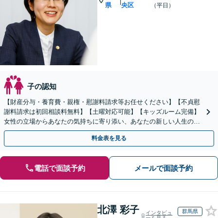
|
県
央区
（平日）
子の認知
【財産分与・養育費・親権・慰謝料請求等お任せください】【不貞慰
謝料請求は初回相談料無料】【土曜対応可能】【キッズルーム完備】
女性の立場からあなたの気持ちに寄り添い、あなたの新しい人生のス
タートを全力でサポートいたします！
料金表を見る
電話で面談予約
メールで面談予約
北澤 彩子
群馬県
インタビュ