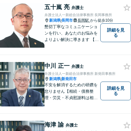
五十嵐 亮
弁護士
弁護士法人一新総合法律事務所 長岡事務所
新潟県
長岡市
長岡駅
から徒歩10分
|
懇切丁寧なコミュニケーショ
詳細を見
ンを行い、あなたのお悩みを
る
よりよい解決に導きます 【交
通事故被害者の方は相談料無
料（弁護士費用特約利用の場
合は除く）】【相続・債務整
中川 正一
理・労災・不貞慰謝料は相談
弁護士
料初回無料】【土曜相談可】
弁護士法人一新総合法律事務所 新発田事務所
新潟県
新発田市
|
不安を解消するための研鑽を
詳細を見
怠りません【相続・債務整
る
理・労災・不貞慰謝料は相談
料初回無料】【交通事故被害
者の方は相談料無料（弁護士
費用特約利用の場合は除
く）】【土曜相談可】
海津 諭
弁護士