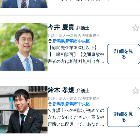
者の方は相談料無料（弁護士
費用特約利用の場合は除
く）】【相続・債務整理・労
災・不貞慰謝料は相談料初回
今井 慶貴
弁護士
無料】【顧問先企業300社以
弁護士法人一新総合法律事務所
上】
新潟県
新潟市中央区
|
【顧問先企業300社以上】
詳細を見
【土曜相談可】【交通事故被
る
害者の方は相談料無料（弁護
士費用特約利用の場合は除
く）】【相続・債務整理・労
災・不貞慰謝料は相談料初回
無料】
鈴木 孝規
弁護士
弁護士法人一新総合法律事務所
新潟県
新潟市中央区
|
＼弁護士への相談が初めての
詳細を見
方もご安心ください／不安や
る
戸惑いに配慮して、あなたの
気持ちに寄り添いながら問題
の最善・最良の解決に尽力し