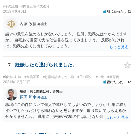
関わりが不可欠となると思われますので、一度話し合った上で、法律
#子の認知
#内容証明作成送付
事務所へ早めのご相談をされたほうがよろしいかと思います。
2019年9月8日
役にたった
11
内藤 政信
弁護士
請求の意思を強めるしかないでしょう。 住所、勤務先はつかんでます
か。 自宅あて書面で支払催告書を送ってみましょう。 反応がなけれ
ば、勤務先あてに出してみましょう。
7
妊娠したら逃げられました。
#婚外の妊娠
#音信不通
#慰謝料請求したい側
#子の認知
#中絶
#養育費
2021年12月11日
役にたった
12
離婚・男女問題に強い弁護士
原田 和幸
弁護士
職場にこの件について個人で連絡してもよいのでしょうか？ 単に取り
次いでもらうだけなら構わないと思いますが、取り次いでもらえるか
分かりませんね。 職場に、妊娠や認知の件は話さないほうがよいと思
います。 それとも弁護士を通すべきなのでしょうか？ 相談者で対応が
難しいと思われれば、弁護士に入ってもらうことも検討されてくださ