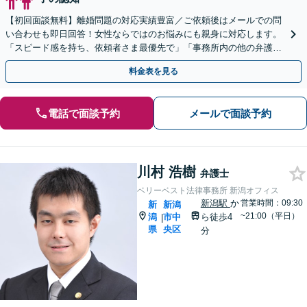
【初回面談無料】離婚問題の対応実績豊富／ご依頼後はメールでの問
い合わせも即日回答！女性ならではのお悩みにも親身に対応します。
「スピード感を持ち、依頼者さま最優先で」「事務所内の他の弁護士
と連携」【WEB面談対応】
料金表を見る
電話で面談予約
メールで面談予約
川村 浩樹
弁護士
ベリーベスト法律事務所 新潟オフィス
新潟駅
か
営業時間：09:30
新
新潟
~21:00（平日）
潟
市中
ら徒歩4
|
県
央区
分