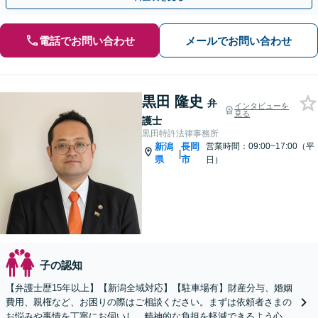
電話でお問い合わせ
メールでお問い合わせ
黒田 隆史
弁
インタビューを
見る
護士
黒田特許法律事務所
新潟
長岡
営業時間：09:00~17:00（平
|
県
市
日）
子の認知
【弁護士歴15年以上】【新潟全域対応】【駐車場有】財産分与、婚姻
費用、親権など、お困りの際はご相談ください。まずは依頼者さまの
お悩みや事情を丁寧にお伺いし、精神的な負担を軽減できるよう心が