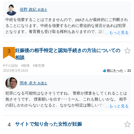
俣野 政紀
弁護士
中絶を強要することはできませんので、pipiさんが最終的にご判断され
ることになります。中絶を強要するために脅迫的な発言があれば犯罪
となります。養育費も受け取る権利もありますので、認知等につきお
相手がきちんと対応しないのであれば弁護士にご相談されることをお
勧めします。
3
妊娠後の相手特定と認知手続きの方法についての
相談
#子の認知
#親権
#養育費
2023年3月16日
役にたった
21
岡本 卓大
弁護士
犯罪になる可能性はなさそうですね。 警察が捜査をしてくれることは
無さそうです。 捜索願いを出す･･･うーん、これも難しいかな。 相手
の顔しかわからないとなると、なかなか特定は難しいですね。 お役に
立てず、すみません。
4
サイトで知り合った女性が妊娠