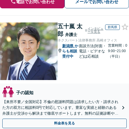
電話でお問い合わせ
メールでお問い合わせ
五十嵐 太
群馬県
インタビュ
ーを見る
郎
弁護士
ネクスパート法律事務所 高崎オフィス
営業時間：0
新潟県
か
面談方法(対面・
らも相談
電話・ビデオな
9:00~21:00
受付中
ど)は応相談
（平日）
子の認知
【来所不要／全国対応】不倫の慰謝料問題は請求したい方・請求され
た方の双方に相談料0円で対応しています。豊富な実績と経験のある
弁護士が交渉から解決まで徹底サポートします。無料の証拠診断や着
手金の返還保証もありますので安心してご相談ください。
料金表を見る