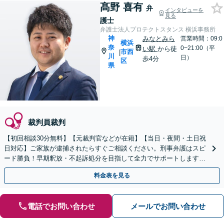
髙野 喜有
弁
インタビューを
見る
護士
弁護士法人プロテクトスタンス 横浜事務所
神
みなとみら
営業時間：09:0
横浜
奈
0~21:00（平
い駅
から徒
市西
|
川
日）
歩4分
区
県
裁判員裁判
【初回相談30分無料】【元裁判官などが在籍】【当日・夜間・土日祝
日対応】ご家族が逮捕されたらすぐご相談ください。刑事弁護はスピ
ード勝負！早期釈放・不起訴処分を目指して全力でサポートします。
【スピード対応】
料金表を見る
電話でお問い合わせ
メールでお問い合わせ