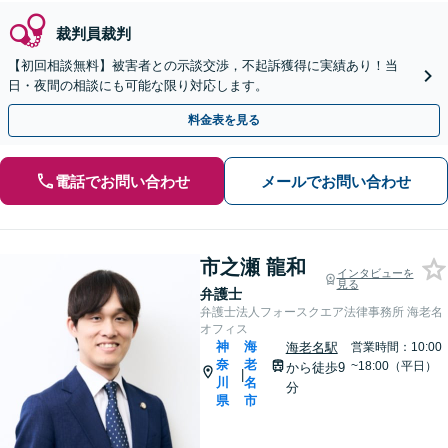
裁判員裁判
【初回相談無料】被害者との示談交渉，不起訴獲得に実績あり！当
日・夜間の相談にも可能な限り対応します。
料金表を見る
電話でお問い合わせ
メールでお問い合わせ
市之瀬 龍和
インタビューを
見る
弁護士
弁護士法人フォースクエア法律事務所 海老名
オフィス
神
海
海老名駅
営業時間：10:00
奈
老
~18:00（平日）
から徒歩9
|
川
名
分
県
市