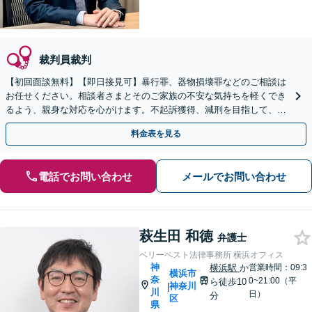
裁判員裁判
【初回面談無料】【即日接見可】暴行罪、器物損壊罪などのご相談は
お任せください。相談者さまとそのご家族の不安な気持ちを軽くでき
るよう、親身な対応を心がけます。不起訴獲得、減刑を目指して、最
善を尽くします【武蔵小杉駅3分】
料金表を見る
電話でお問い合わせ
メールでお問い合わせ
萩生田 和徳
弁護士
ベリーベスト法律事務所 横浜オフィス
神
横浜駅
か
営業時間：09:3
横浜市
奈
0~21:00（平
ら徒歩10
神奈川
|
川
日）
分
区
県