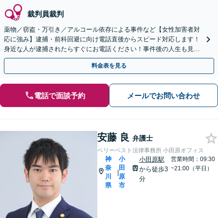
裁判員裁判
薬物／窃盗・万引き／アルコール依存による事件など【女性加害者対
応に強み】逮捕・前科回避に向け電話直後からスピード対応します！
身近な人が逮捕されたらすぐにお電話ください！事件後の人生も見据
えた依存症回復支援にも注力。【元町・中華街駅2分】
料金表を見る
電話で面談予約
メールでお問い合わせ
安藤 良
弁護士
ベリーベスト法律事務所 小田原オフィス
神
小
小田原駅
営業時間：09:30
奈
田
~21:00（平日）
から徒歩3
|
川
原
分
県
市