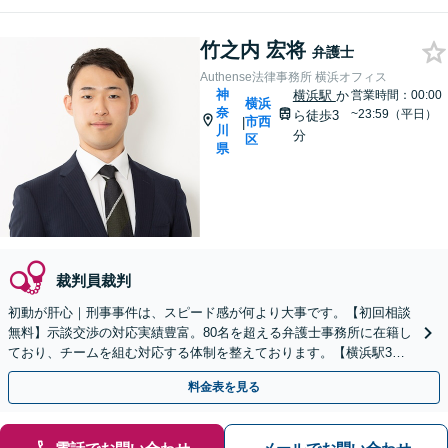
竹之内 宏将
弁護士
Authense法律事務所 横浜オフィス
神
横浜駅
か
営業時間：00:00
横浜
奈
~23:59（平日）
ら徒歩3
市西
|
川
分
区
県
裁判員裁判
初動が肝心｜刑事事件は、スピード感が何より大事です。【初回相談
無料】示談交渉の対応実績豊富。80名を超える弁護士事務所に在籍し
ており、チームを組む対応する体制を整えております。【横浜駅3
分】
料金表を見る