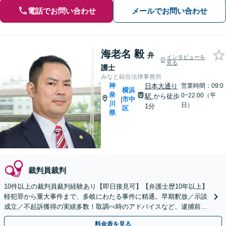
電話でお問い合わせ
メールでお問い合わせ
海老名 毅
弁
インタビューを
見る
護士
みなと綜合法律事務所
神
日本大通り
営業時間：09:0
横浜
奈
0~22:00（平
駅
から徒歩
市中
|
川
日）
1分
区
県
裁判員裁判
10件以上の裁判員裁判経験あり【即日接見可】【弁護士歴10年以上】
軽犯罪から重大事件まで、多岐にわたる事件に精通。早期釈放／示談
成立／不起訴獲得の実績多数！取調べ時のアドバイスなど、逮捕前の
ご相談にも対応【日本大通り駅2分】【初回相談無料】
料金表を見る