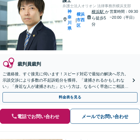
護士
弁護士法人オリオン 法律事務所横浜支部
神
横浜駅
か
営業時間：09:30
横浜
奈
~20:00（平日）
ら徒歩5
市西
|
川
分
区
県
裁判員裁判
ご連絡後、すぐ接見に伺います！スピード対応で最短の解決へ尽力。
示談交渉により多数の不起訴処分を獲得。「逮捕されるかもしれな
い」「身近な人が逮捕された」という方は、なるべく早急にご相談く
ださい【完全個室】【休日・夜間対応】【横浜駅8分】
料金表を見る
電話でお問い合わせ
メールでお問い合わせ