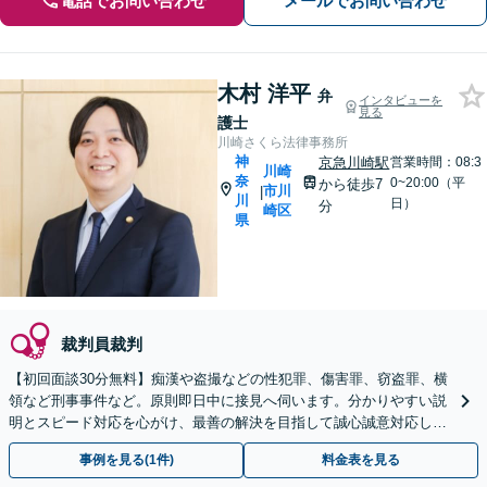
電話でお問い合わせ
メールでお問い合わせ
木村 洋平
弁
インタビューを
見る
護士
川崎さくら法律事務所
神
京急川崎駅
営業時間：08:3
川崎
奈
0~20:00（平
から徒歩7
市川
|
川
日）
分
崎区
県
裁判員裁判
【初回面談30分無料】痴漢や盗撮などの性犯罪、傷害罪、窃盗罪、横
領など刑事事件など。原則即日中に接見へ伺います。分かりやすい説
明とスピード対応を心がけ、最善の解決を目指して誠心誠意対応しま
す【土日・夜間面談OK】【オンライン相談可】
事例を見る(1件)
料金表を見る