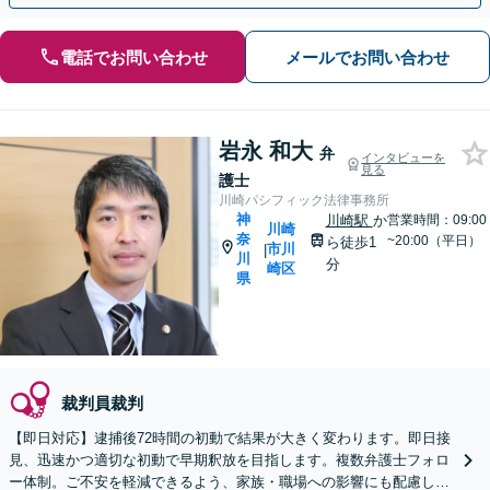
電話でお問い合わせ
メールでお問い合わせ
岩永 和大
弁
インタビューを
見る
護士
川崎パシフィック法律事務所
神
川崎駅
か
営業時間：09:00
川崎
奈
~20:00（平日）
ら徒歩1
市川
|
川
分
崎区
県
裁判員裁判
【即日対応】逮捕後72時間の初動で結果が大きく変わります。即日接
見、迅速かつ適切な初動で早期釈放を目指します。複数弁護士フォロ
ー体制。ご不安を軽減できるよう、家族・職場への影響にも配慮し、