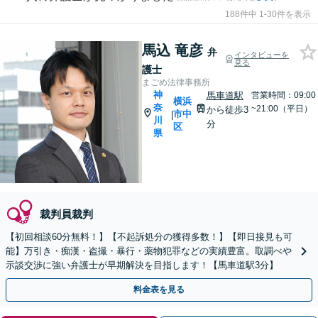
188件中 1-30件を表示
馬込 竜彦
弁
インタビューを
見る
護士
まごめ法律事務所
神
馬車道駅
営業時間：09:00
横浜
奈
~21:00（平日）
から徒歩3
市中
|
川
分
区
県
裁判員裁判
【初回相談60分無料！】【不起訴処分の獲得多数！】【即日接見も可
能】万引き・痴漢・盗撮・暴行・薬物犯罪などの実績豊富。取調べや
示談交渉に強い弁護士が早期解決を目指します！【馬車道駅3分】
料金表を見る