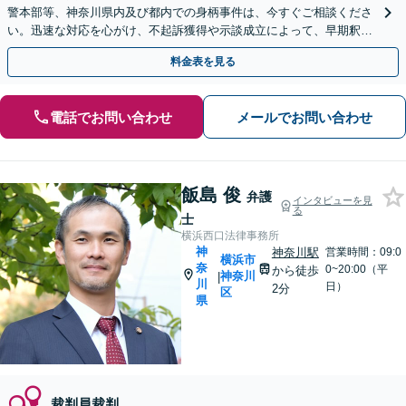
警本部等、神奈川県内及び都内での身柄事件は、今すぐご相談くださ
い。迅速な対応を心がけ、不起訴獲得や示談成立によって、早期釈放
を目指します【休日夜間も対応】【日本大通り駅3分】
料金表を見る
電話でお問い合わせ
メールでお問い合わせ
飯島 俊
弁護
インタビューを見
る
士
横浜西口法律事務所
神
神奈川駅
営業時間：09:0
横浜市
奈
0~20:00（平
から徒歩
神奈川
|
川
日）
2分
区
県
裁判員裁判