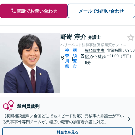
電話でお問い合わせ
メールでお問い合わせ
野嵜 淳介
弁護士
ベリーベスト法律事務所 横須賀オフィス
神
横
横須賀中央
営業時間：09:30
奈
須
~21:00（平日）
駅
から徒歩
|
川
賀
8分
県
市
裁判員裁判
【初回相談無料／全国どこでもスピード対応】元検事の弁護士が率い
る刑事事件専門チームが、幅広い犯罪の加害者弁護に対応。
料金表を見る