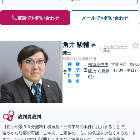
電話でお問い合わせ
メールでお問い合わせ
角井 駿輔
弁
インタビューを
見る
護士
宮島綜合法律事務所
神
横
横須賀中央
営業時間：09:00
奈
須
~17:00（平日）
駅
から徒歩
|
川
賀
6分
県
市
裁判員裁判
【初回相談３０分無料】横須賀・三浦半島の案件に注力することで、
速やかな対応が可能！ご本人、ご家族の「心」の負担を少なくするた
めに、わかりやすい説明とこまめなご連絡をいたします。在宅事件で