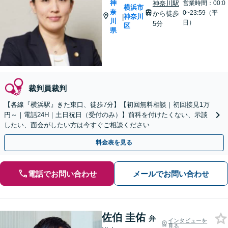
神
神奈川駅
営業時間：00:0
横浜市
奈
0~23:59（平
から徒歩
神奈川
|
川
日）
5分
区
県
裁判員裁判
【各線『横浜駅』きた東口、徒歩7分】【初回無料相談｜初回接見1万
円～｜電話24H｜土日祝日（受付のみ）】前科を付けたくない、示談
したい、面会がしたい方は今すぐご相談ください
料金表を見る
電話でお問い合わせ
メールでお問い合わせ
佐伯 圭佑
弁
インタビューを
見る