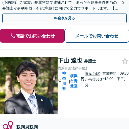
(予約制)】ご家族が犯罪容疑で逮捕されてしまったら刑事事件担当の
弁護士が身柄釈放・不起訴獲得に向けて全力でサポートします。【毎
月100名以上の相談実績】【神奈川県全域対応】
料金表を見る
電話でお問い合わせ
メールでお問い合わせ
下山 達也
弁護士
横浜青葉法律事務所
神
青葉台駅
営業時間：09:30
横浜
奈
~18:00（平日）
から徒歩3
市青
|
川
分
葉区
県
裁判員裁判