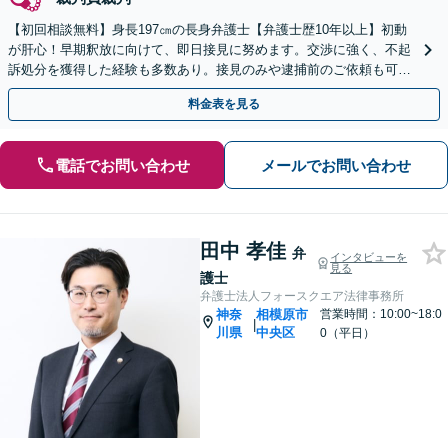
【初回相談無料】身長197㎝の長身弁護士【弁護士歴10年以上】初動
が肝心！早期釈放に向けて、即日接見に努めます。交渉に強く、不起
訴処分を獲得した経験も多数あり。接見のみや逮捕前のご依頼も可能
です【夜間・休日面談】【電話相談】【横浜駅7分】
料金表を見る
電話でお問い合わせ
メールでお問い合わせ
田中 孝佳
弁
インタビューを
見る
護士
弁護士法人フォースクエア法律事務所
神奈
相模原市
営業時間：10:00~18:0
|
川県
中央区
0（平日）