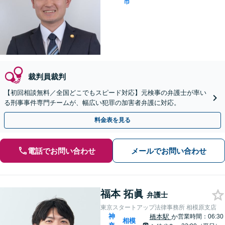
市
裁判員裁判
【初回相談無料／全国どこでもスピード対応】元検事の弁護士が率い
る刑事事件専門チームが、幅広い犯罪の加害者弁護に対応。
料金表を見る
電話でお問い合わせ
メールでお問い合わせ
福本 拓眞
弁護士
東京スタートアップ法律事務所 相模原支店
神
橋本駅
か
営業時間：06:30
相模