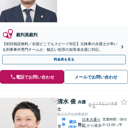
裁判員裁判
【初回相談無料／全国どこでもスピード対応】元検事の弁護士が率い
る刑事事件専門チームが、幅広い犯罪の加害者弁護に対応。
料金表を見る
電話でお問い合わせ
メールでお問い合わせ
清水 俊
弁護
インタビューを見
る
士
横浜合同法律事務所
神
日本大通り
営業時間：09:0
横浜
奈
0~21:00（平
駅
から徒歩
市中
|