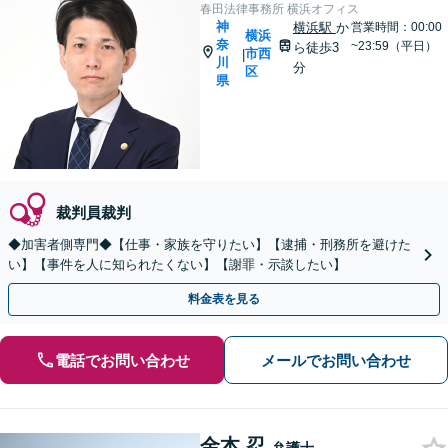
春田法律事務所 横浜オフィス
神
横浜駅
か
営業時間：00:00
横浜
奈
~23:59（平日）
ら徒歩3
市西
|
川
分
区
県
裁判員裁判
◆加害者側専門◆【仕事・家族を守りたい】【逮捕・刑務所を避けた
い】【事件を人に知られたくない】【謝罪・示談したい】
料金表を見る
電話でお問い合わせ
メールでお問い合わせ
金本 忍