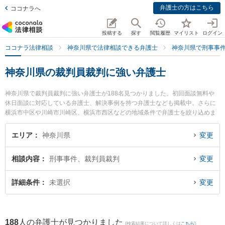
弁護士の方はこちら
ココナラへ
投稿する
探す
閲覧履歴
マイリスト
ログイン
ココナラ法律相談
神奈川県で法律相談できる弁護士
神奈川県で刑事事
神奈川県の裁判員裁判に強い弁護士
神奈川県で裁判員裁判に強い弁護士が188名見つかりました。初回面談無料や
休日面談に対応している弁護士、解決事例を持つ弁護士なども掲載中。さらに
横浜市中区や川崎市川崎区、横浜市西区などの地域条件で弁護士を絞り込めま
す。刑事事件に関係する加害者側や少年事件、再犯・前科あり等の細かな分野
での絞り込み検索もでき便利です。特にまごめ法律事務所の馬込 竜彦弁護士や
エリア
神奈川県
変更
みなと綜合法律事務所の海老名 毅弁護士、宮島綜合法律事務所の角井 駿輔弁護
士のプロフィール情報や弁護士費用、強みなどが注目されています。『神奈川
相談内容
刑事事件、裁判員裁判
変更
県で土日や夜間に発生した裁判員裁判のトラブルを今すぐに弁護士に相談した
い』『裁判員裁判のトラブル解決の実績豊富な近くの弁護士を検索したい』
『初回相談無料で裁判員裁判を法律相談できる神奈川県内の弁護士に相談予約
詳細条件
未選択
変更
したい』などでお困りの相談者さんにおすすめです。
188
人の弁護士が見つかりました
(検索結果について詳しくは
こちら
)