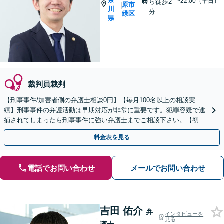
奈
~22:00（平日）
ら徒歩2
原市
|
川
分
緑区
県
裁判員裁判
【刑事事件/加害者側の弁護士相談0円】【毎月100名以上の相談実
績】刑事事件の弁護活動は早期対応が非常に重要です。犯罪容疑で逮
捕されてしまったら刑事事件に強い弁護士までご相談下さい。【初回
相談０円(電話)】【加害者側の相談専門】
料金表を見る
電話でお問い合わせ
メールでお問い合わせ
吉田 佑介
弁
インタビューを
見る