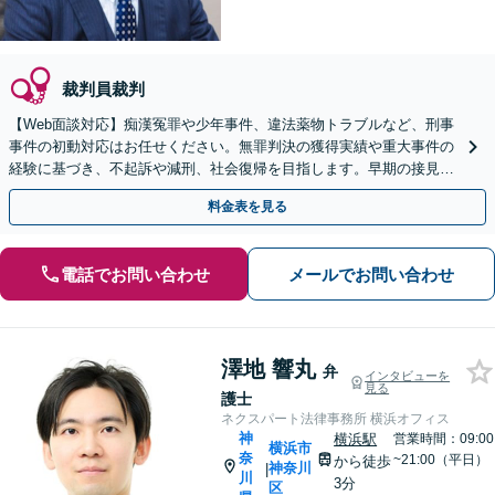
裁判員裁判
【Web面談対応】痴漢冤罪や少年事件、違法薬物トラブルなど、刑事
事件の初動対応はお任せください。無罪判決の獲得実績や重大事件の
経験に基づき、不起訴や減刑、社会復帰を目指します。早期の接見が
運命を分けます。至急ご相談を。
料金表を見る
電話でお問い合わせ
メールでお問い合わせ
澤地 響丸
弁
インタビューを
見る
護士
ネクスパート法律事務所 横浜オフィス
神
横浜駅
営業時間：09:00
横浜市
奈
~21:00（平日）
から徒歩
神奈川
|
川
3分
区