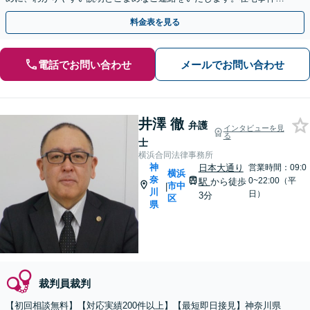
も「油断禁物」です【横須賀中央駅6分】
料金表を見る
電話でお問い合わせ
メールでお問い合わせ
井澤 徹
弁護
インタビューを見
る
士
横浜合同法律事務所
神
日本大通り
営業時間：09:0
横浜
奈
0~22:00（平
駅
から徒歩
市中
|
川
日）
3分
区
県
裁判員裁判
【初回相談無料】【対応実績200件以上】【最短即日接見】神奈川県