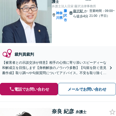
護士
弁護士法人日栄 藤沢法律事務所
藤
藤沢駅
か
営業時間：09:00~
神奈
沢
|
21:00（平日）
ら徒歩4分
川県
市
裁判員裁判
【被害者との示談交渉が得意】相手の心情に寄り添いスピーディーな
和解成立を目指します【身柄解放のノウハウ多数】【勾留を防ぐ意見
書作成】取り調べや勾留質問についてアドバイス。不安を取り除くた
めに見通しを丁寧に説明。逮捕された際はすぐにお電話を！
電話でお問い合わせ
メールでお問い合わせ
奈良 紀彦
弁護士