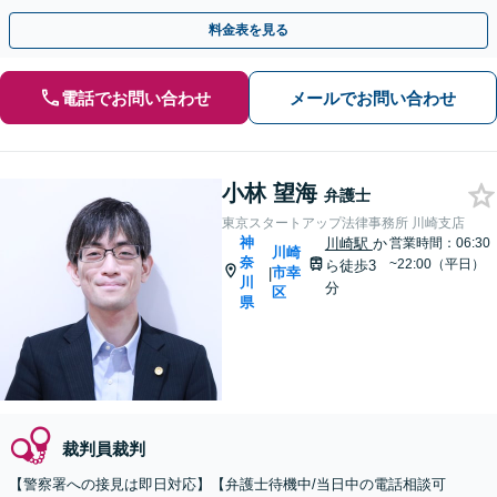
示談も根気よく誠実に対応します。【川崎駅徒歩1分】
料金表を見る
電話でお問い合わせ
メールでお問い合わせ
小林 望海
弁護士
東京スタートアップ法律事務所 川崎支店
神
川崎駅
か
営業時間：06:30
川崎
奈
~22:00（平日）
ら徒歩3
市幸
|
川
分
区
県
裁判員裁判
【警察署への接見は即日対応】【弁護士待機中/当日中の電話相談可