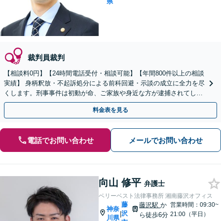
県
裁判員裁判
【相談料0円】【24時間電話受付・相談可能】【年間800件以上の相談
実績】 身柄釈放・不起訴処分による前科回避・示談の成立に全力を尽
くします。刑事事件は初動が命、ご家族や身近な方が逮捕されてしま
ったら一刻も早くお電話ください。
料金表を見る
電話でお問い合わせ
メールでお問い合わせ
向山 修平
弁護士
ベリーベスト法律事務所 湘南藤沢オフィス
藤
藤沢駅
か
営業時間：09:30~
神奈
沢
|
21:00（平日）
ら徒歩6分
川県