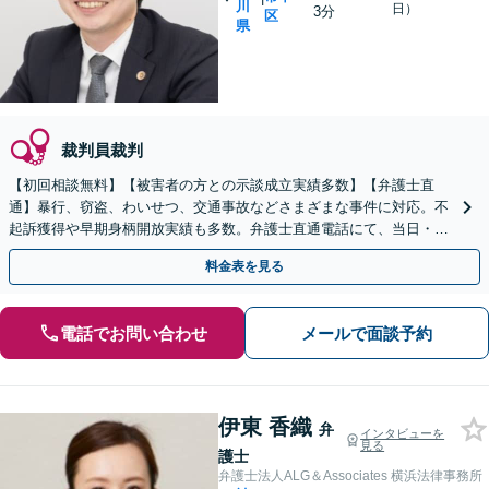
川
日）
3分
区
県
裁判員裁判
【初回相談無料】【被害者の方との示談成立実績多数】【弁護士直
通】暴行、窃盗、わいせつ、交通事故などさまざまな事件に対応。不
起訴獲得や早期身柄開放実績も多数。弁護士直通電話にて、当日・休
日・夜間の急な相談にもできる限り対応【日本大通駅3分】
料金表を見る
電話でお問い合わせ
メールで面談予約
伊東 香織
弁
インタビューを
見る
護士
弁護士法人ALG＆Associates 横浜法律事務所