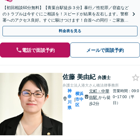
【初回相談60分無料】【青葉台駅徒歩３分】暴行／性犯罪／窃盗など
のトラブルは今すぐにご相談を！スピードが結果を左右します。警察
署へのアクセス良好。すぐに駆けつけます！自首への同行・ご家族の
サポートもお任せ【夜間・土日相談可】
料金表を見る
電話で面談予約
メールで面談予約
佐藤 美由紀
弁護士
弁護士法人港大さん橋法律事務所
神
元町・中華
営業時間：09:0
横浜
奈
0~17:00（平
街駅
から徒
市中
|
川
日）
歩2分
区
県