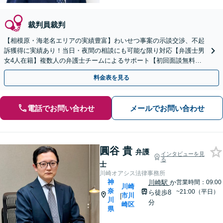
裁判員裁判
【相模原・海老名エリアの実績豊富】わいせつ事案の示談交渉、不起
訴獲得に実績あり！当日・夜間の相談にも可能な限り対応【弁護士男
女4人在籍】複数人の弁護士チームによるサポート【初回面談無料】
【完全個室で対応】
料金表を見る
電話でお問い合わせ
メールでお問い合わせ
圓谷 貴
弁護
インタビューを見
る
士
川崎オアシス法律事務所
神
川崎駅
か
営業時間：09:00
川崎
奈
~21:00（平日）
ら徒歩8
市川
|
川
分
崎区
県