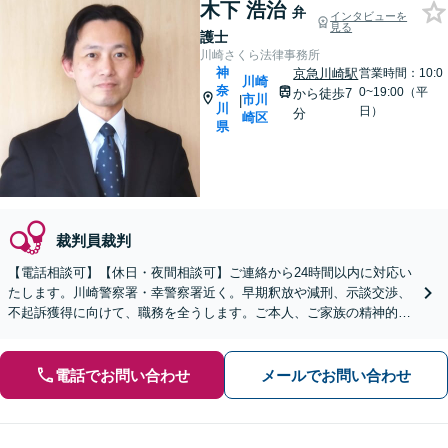
木下 浩治
弁
インタビューを
見る
護士
川崎さくら法律事務所
神
京急川崎駅
営業時間：10:0
川崎
奈
0~19:00（平
から徒歩7
市川
|
川
日）
分
崎区
県
裁判員裁判
【電話相談可】【休日・夜間相談可】ご連絡から24時間以内に対応い
たします。川崎警察署・幸警察署近く。早期釈放や減刑、示談交渉、
不起訴獲得に向けて、職務を全うします。ご本人、ご家族の精神的支
えとなるよう、トータルサポートします【川崎駅11分】
電話でお問い合わせ
メールでお問い合わせ