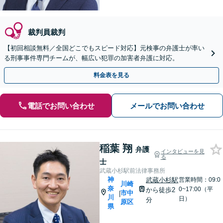
裁判員裁判
【初回相談無料／全国どこでもスピード対応】元検事の弁護士が率い
る刑事事件専門チームが、幅広い犯罪の加害者弁護に対応。
料金表を見る
電話でお問い合わせ
メールでお問い合わせ
稲葉 翔
弁護
インタビューを見
る
士
武蔵小杉駅前法律事務所
神
武蔵小杉駅
営業時間：09:0
川崎
奈
0~17:00（平
から徒歩2
市中
|
川
日）
分
原区
県