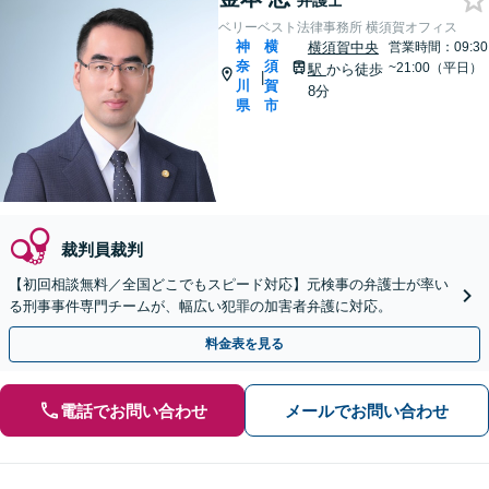
弁護士
ベリーベスト法律事務所 横須賀オフィス
神
横
横須賀中央
営業時間：09:30
奈
須
~21:00（平日）
駅
から徒歩
|
川
賀
8分
県
市
裁判員裁判
【初回相談無料／全国どこでもスピード対応】元検事の弁護士が率い
る刑事事件専門チームが、幅広い犯罪の加害者弁護に対応。
料金表を見る
電話でお問い合わせ
メールでお問い合わせ