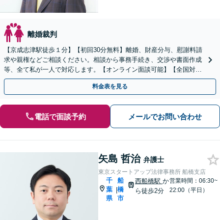
離婚裁判
【京成志津駅徒歩１分】【初回30分無料】離婚、財産分与、慰謝料請
求や親権などご相談ください。相談から事務手続き、交渉や書面作成
等、全て私が一人で対応します。【オンライン面談可能】【全国対
応】
料金表を見る
電話で面談予約
メールでお問い合わせ
矢島 哲治
弁護士
東京スタートアップ法律事務所 船橋支店
千
船
西船橋駅
か
営業時間：06:30~
葉
橋
|
22:00（平日）
ら徒歩2分
県
市