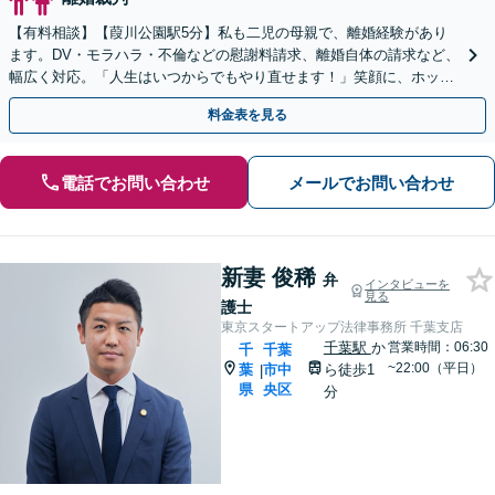
【有料相談】【葭川公園駅5分】私も二児の母親で、離婚経験があり
ます。DV・モラハラ・不倫などの慰謝料請求、離婚自体の請求など、
幅広く対応。「人生はいつからでもやり直せます！」笑顔に、ホッと
できるよう、親身に寄り添います【電話・メール相談可】
料金表を見る
電話でお問い合わせ
メールでお問い合わせ
新妻 俊稀
弁
インタビューを
見る
護士
東京スタートアップ法律事務所 千葉支店
千葉駅
か
営業時間：06:30
千
千葉
~22:00（平日）
葉
市中
ら徒歩1
|
県
央区
分