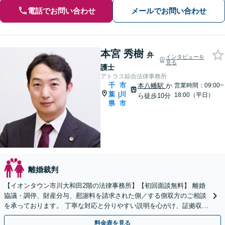
電話でお問い合わせ
メールでお問い合わせ
本宮 秀樹
弁
インタビューを
見る
護士
アトラス綜合法律事務所
千
市
本八幡駅
か
営業時間：09:00~
葉
川
|
18:00（平日）
ら徒歩10分
県
市
離婚裁判
【イオンタウン市川大和田2階の法律事務所】【初回面談無料】 離婚
協議・調停、財産分与、慰謝料を請求された側／する側双方のご相談
を承っております。 丁寧な対応と分りやすい説明を心がけ、証拠収集
などのアドバイスも可能です【電話相談可】
料金表を見る