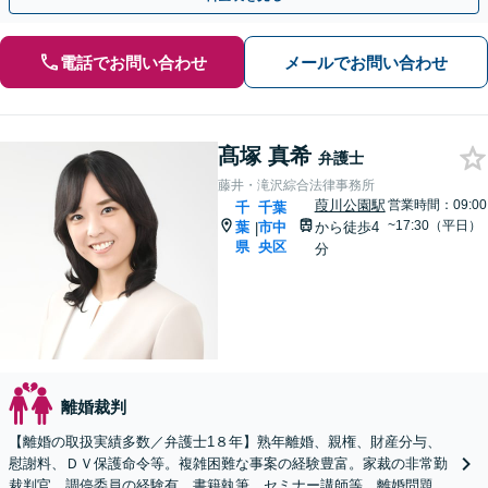
電話でお問い合わせ
メールでお問い合わせ
髙塚 真希
弁護士
藤井・滝沢綜合法律事務所
葭川公園駅
営業時間：09:00
千
千葉
~17:30（平日）
葉
市中
から徒歩4
|
県
央区
分
離婚裁判
【離婚の取扱実績多数／弁護士1８年】熟年離婚、親権、財産分与、
慰謝料、ＤＶ保護命令等。複雑困難な事案の経験豊富。家裁の非常勤
裁判官、調停委員の経験有。書籍執筆、セミナー講師等、離婚問題に