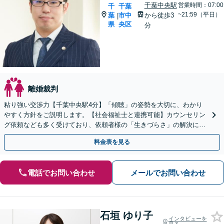
千葉中央駅
営業時間：07:00
千
千葉
~21:59（平日）
葉
市中
から徒歩3
|
県
央区
分
離婚裁判
粘り強い交渉力【千葉中央駅4分】「傾聴」の姿勢を大切に、わかり
やすく方針をご説明します。【社会福祉士と連携可能】カウンセリン
グ依頼なども多く受けており、依頼者様の「生きづらさ」の解決に役
立っております。元塾講師・お子様に関するご相談も注力
料金表を見る
電話でお問い合わせ
メールでお問い合わせ
石垣 ゆり子
インタビューを