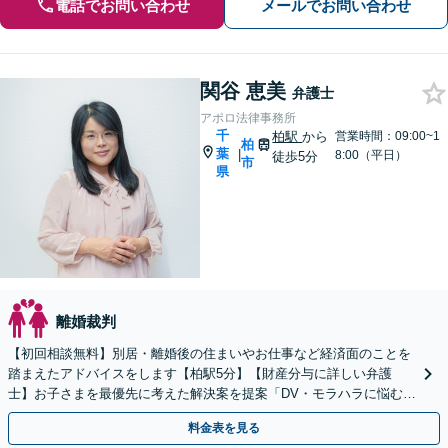
電話でお問い合わせ
メールでお問い合わせ
関谷 恵美
弁護士
アポロ法律事務所
千
柏駅
から
営業時間：09:00~1
柏
葉
|
8:00（平日）
徒歩5分
市
県
離婚裁判
【初回相談無料】別居・離婚後の住まいやお仕事など経済面のことを
踏まえたアドバイスをします【柏駅5分】【財産分与に詳しい弁護
士】お子さまを最優先に考えた解決案を提案「DV・モラハラに悩む方
を徹底サポート」【完全個室制】【休日・夜間面談可】
料金表を見る