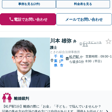
謝料の被請求側＜着手金無料＞【夜間・土日相談◎】
事例を見る(2件)
料金表を見る
電話でお問い合わせ
メールでお問い合わせ
川本 雄弥
弁
インタビューを
見る
護士
ときわ綜合法律事務所
千
松
松戸駅
か
営業時間：09:00~1
葉
戸
|
8:00（平日）
ら徒歩1分
県
市
離婚裁判
【松戸駅1分】離婚の際に「お金」「子ども」で悩んでいませんか？
証拠の集め方や交渉の進め方には自信があります。調停もお任せくだ