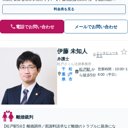
ご契約まで対応可/来所不要】
料金表を見る
電話でお問い合わせ
メールでお問い合わせ
伊藤 未知人
インタビューを
見る
弁護士
松戸さくら法律事務所
千
松
松戸駅
か
営業時間：10:00~1
葉
戸
|
8:00（平日）
ら徒歩5分
県
市
離婚裁判
【松戸駅5分】離婚調停／慰謝料請求など離婚のトラブルに親身にな