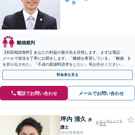
県
市
離婚裁判
【初回相談無料】あなたの利益の最大化を目指します。まずは電話・
メールで状況を丁寧にお聞きします。「離婚を希望している」「離婚
を切り出された」「不貞の慰謝料請求をしたい」等お任せください。
【リーズナブルな料金設定】
料金表を見る
電話でお問い合わせ
メールでお問い合わせ
坪内 清久
弁
インタビューを
見る
護士
Sfil法律事務所