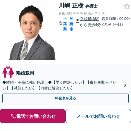
川嶋 正樹
弁護士
春田法律事務所 船橋オフィス
千
船
京成船橋駅
営業時間：00:00~
葉
橋
|
23:59（平日）
から徒歩4分
県
市
離婚裁判
◆離婚・不倫に強い弁護士◆【早く解決したい】【責任を取らせた
い】【減額したい】【内密に解決したい】
料金表を見る
電話でお問い合わせ
メールでお問い合わせ