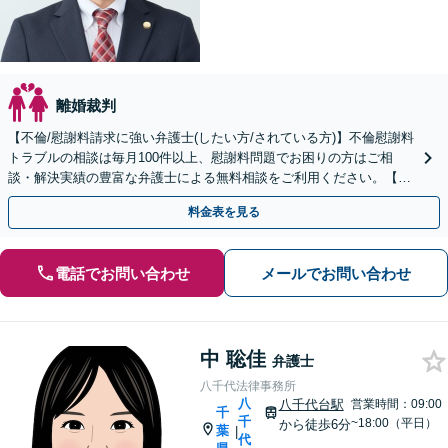
離婚裁判
【不倫/慰謝料請求に強い弁護士(したい方/されている方)】不倫慰謝料
トラブルの相談は毎月100件以上、慰謝料問題でお困りの方はご相
談・解決実績の豊富な弁護士による無料相談をご利用ください。【不
倫相談は初回0円】 【千葉県全域対応】
料金表を見る
電話でお問い合わせ
メールでお問い合わせ
中 聡佳
弁護士
八千代法律事務所
八
八千代台駅
営業時間：09:00
千
千
~18:00（平日）
から徒歩6分
葉
|
代