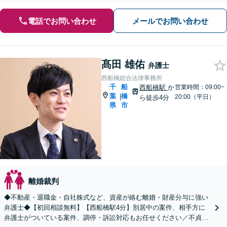
電話でお問い合わせ
メールでお問い合わせ
髙田 雄佑
弁護士
西船橋総合法律事務所
千
船
西船橋駅
か
営業時間：09:00~
葉
橋
|
20:00（平日）
ら徒歩4分
県
市
離婚裁判
◆不動産・退職金・自社株式など、資産が絡む離婚・財産分与に強い
弁護士◆【初回相談無料】【西船橋駅4分】別居中の案件、相手方に
弁護士がついている案件、調停・訴訟対応もお任せください／不貞慰