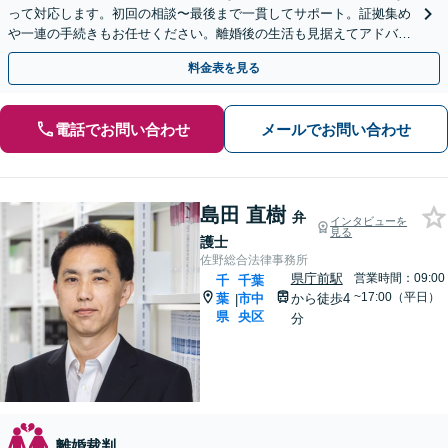
って対応します。初回の相談〜最後まで一貫してサポート。証拠集め
や一連の手続きもお任せください。離婚後の生活も見据えてアドバイ
スいたします。【初回相談無料】【夜間・休日相談可能】
料金表を見る
電話でお問い合わせ
メールでお問い合わせ
島田 直樹
弁
インタビューを
見る
護士
佐野総合法律事務所
県庁前駅
営業時間：09:00
千
千葉
~17:00（平日）
葉
市中
から徒歩4
|
県
央区
分
離婚裁判