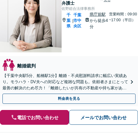
見る
弁護士
佐野総合法律事務所
県庁前駅
営業時間：09:00
千
千葉
~17:00（平日）
葉
市中
から徒歩4
|
県
央区
分
離婚裁判
【千葉中央駅5分、船橋駅1分】離婚・不貞慰謝料請求に幅広い実績あ
り。モラハラ・DV夫への対応など複雑な問題も。依頼者さまにとって
最善の解決のため尽力！「離婚したいが共有の不動産や持ち家があ
る」などのご相談もお任せ【初回来所相談30分無料】
料金表を見る
電話でお問い合わせ
メールでお問い合わせ