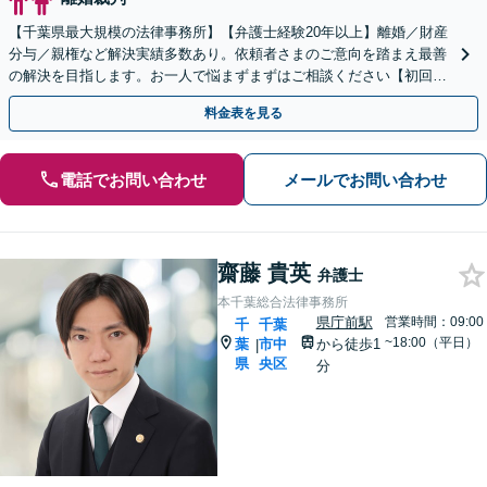
【千葉県最大規模の法律事務所】【弁護士経験20年以上】離婚／財産
分与／親権など解決実績多数あり。依頼者さまのご意向を踏まえ最善
の解決を目指します。お一人で悩まずまずはご相談ください【初回来
所相談無料】【電話・web面談可】【千葉中央駅5分】
料金表を見る
電話でお問い合わせ
メールでお問い合わせ
齋藤 貴英
弁護士
本千葉総合法律事務所
県庁前駅
営業時間：09:00
千
千葉
~18:00（平日）
葉
市中
から徒歩1
|
県
央区
分