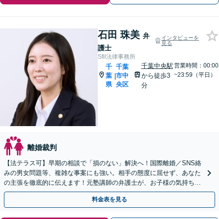
石田 珠美
弁
インタビューを
見る
護士
Sfil法律事務所
千葉中央駅
営業時間：00:00
千
千葉
~23:59（平日）
葉
市中
から徒歩3
|
県
央区
分
離婚裁判
【法テラス可】早期の相談で「損のない」解決へ！国際離婚／SNS絡
みの男女問題等、複雑な事案にも強い。相手の態度に屈せず、あなた
の主張を徹底的に伝えます！元塾講師の弁護士が、お子様の気持ちも
丁寧にサポート【WEB面談可】【24時間受付】
料金表を見る