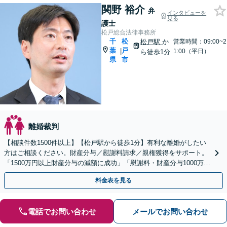
関野 裕介
弁
インタビューを
見る
護士
松戸総合法律事務所
千
松
松戸駅
か
営業時間：09:00~2
葉
戸
|
1:00（平日）
ら徒歩1分
県
市
離婚裁判
【相談件数1500件以上】【松戸駅から徒歩1分】有利な離婚がしたい
方はご相談ください。財産分与／慰謝料請求／親権獲得をサポート。
「1500万円以上財産分与の減額に成功」「慰謝料・財産分与1000万に
アップ」新しい人生を歩むお手伝いをします
料金表を見る
電話でお問い合わせ
メールでお問い合わせ