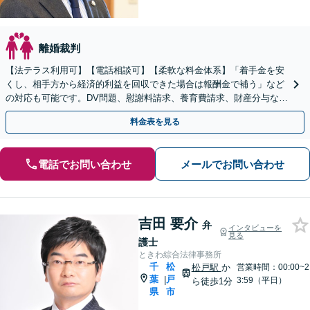
離婚裁判
【法テラス利用可】【電話相談可】【柔軟な料金体系】「着手金を安
くし、相手方から経済的利益を回収できた場合は報酬金で補う」など
の対応も可能です。DV問題、慰謝料請求、養育費請求、財産分与など
ご相談ください【柏駅5分】
料金表を見る
電話でお問い合わせ
メールでお問い合わせ
吉田 要介
弁
インタビューを
見る
護士
ときわ綜合法律事務所
千
松
松戸駅
か
営業時間：00:00~2
葉
戸
|
3:59（平日）
ら徒歩1分
県
市