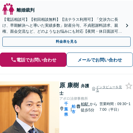
離婚裁判
【電話相談可】【初回相談無料】【法テラス利用可】「交渉力に長
け、早期解決へと導いた実績多数」財産分与、不貞慰謝料請求、親
権、面会交流など、どのようなお悩みにも対応【夜間・休日面談可】
【完全個室】【子連れ相談可】【本千葉駅徒歩３分】
料金表を見る
電話でお問い合わせ
メールでお問い合わせ
原 康樹
弁護
インタビューを見
る
士
アポロ法律事務所
千
柏駅
から
営業時間：09:30~1
柏
葉
|
7:00（平日）
徒歩5分
市
県