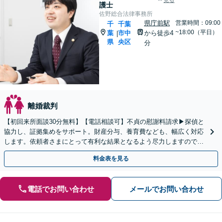
見る
護士
佐野総合法律事務所
県庁前駅
営業時間：09:00
千
千葉
~18:00（平日）
葉
市中
から徒歩4
|
県
央区
分
離婚裁判
【初回来所面談30分無料】【電話相談可】不貞の慰謝料請求▶︎探偵と
協力し、証拠集めをサポート。財産分与、養育費なども、幅広く対応
します。依頼者さまにとって有利な結果となるよう尽力しますので、
ぜひお任せください【本千葉駅10分・県庁前駅4分】
料金表を見る
電話でお問い合わせ
メールでお問い合わせ