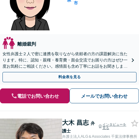
県
市
離婚裁判
女性弁護士２人で密に連携を取りながら依頼者の方の課題解決に当た
ります。特に、認知・親権・養育費・面会交流でお困りの方はぜひ一
度お気軽にご相談ください。感情面も含め丁寧にお話をお聞きしま
す。
料金表を見る
電話でお問い合わせ
メールでお問い合わせ
大木 昌志
弁
インタビューを
見る
護士
弁護士法人ALG＆Associates 千葉法律事務所