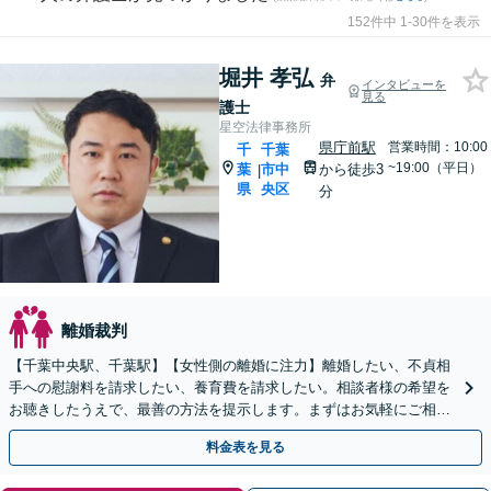
152件中 1-30件を表示
堀井 孝弘
弁
インタビューを
見る
護士
星空法律事務所
県庁前駅
営業時間：10:00
千
千葉
~19:00（平日）
葉
市中
から徒歩3
|
県
央区
分
離婚裁判
【千葉中央駅、千葉駅】【女性側の離婚に注力】離婚したい、不貞相
手への慰謝料を請求したい、養育費を請求したい。相談者様の希望を
お聴きしたうえで、最善の方法を提示します。まずはお気軽にご相談
ください【午後5時以降、休日相談可】
料金表を見る