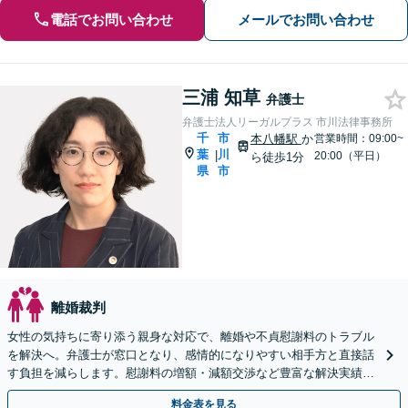
電話でお問い合わせ
メールでお問い合わせ
三浦 知草
弁護士
弁護士法人リーガルプラス 市川法律事務所
千
市
本八幡駅
か
営業時間：09:00~
葉
川
|
20:00（平日）
ら徒歩1分
県
市
離婚裁判
女性の気持ちに寄り添う親身な対応で、離婚や不貞慰謝料のトラブル
を解決へ。弁護士が窓口となり、感情的になりやすい相手方と直接話
す負担を減らします。慰謝料の増額・減額交渉など豊富な解決実績あ
り【完全個室でプライバシー厳守】
料金表を見る