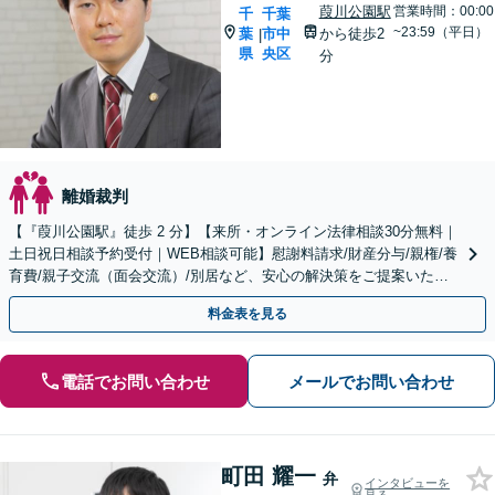
葭川公園駅
営業時間：00:00
千
千葉
~23:59（平日）
葉
市中
から徒歩2
|
県
央区
分
離婚裁判
【『葭川公園駅』徒歩 2 分】【来所・オンライン法律相談30分無料｜
土日祝日相談予約受付｜WEB相談可能】慰謝料請求/財産分与/親権/養
育費/親子交流（面会交流）/別居など、安心の解決策をご提案いたし
ます
料金表を見る
電話でお問い合わせ
メールでお問い合わせ
町田 耀一
弁
インタビューを