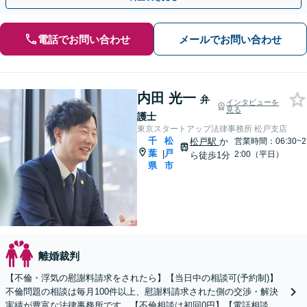
電話でお問い合わせ
メールでお問い合わせ
内田 光一
弁
インタビューを
見る
護士
東京スタートアップ法律事務所 松戸支店
千
松
松戸駅
か
営業時間：06:30~2
葉
戸
|
2:00（平日）
ら徒歩1分
県
市
離婚裁判
【不倫・浮気の慰謝料請求をされたら】【当日中の相談可(予約制)】
不倫問題の相談は毎月100件以上、慰謝料請求された側の交渉・解決
実績が豊富な法律事務所です。【不倫相談は初回0円】【電話相談で