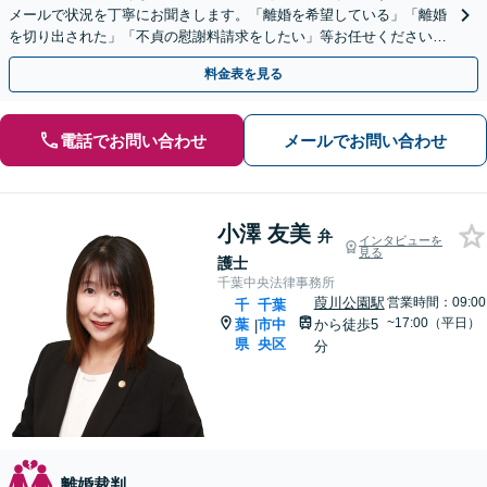
メールで状況を丁寧にお聞きします。「離婚を希望している」「離婚
を切り出された」「不貞の慰謝料請求をしたい」等お任せください。
【リーズナブルな料金設定】
料金表を見る
電話でお問い合わせ
メールでお問い合わせ
小澤 友美
弁
インタビューを
見る
護士
千葉中央法律事務所
葭川公園駅
営業時間：09:00
千
千葉
~17:00（平日）
葉
市中
から徒歩5
|
県
央区
分
離婚裁判