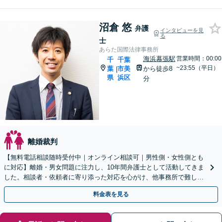
沼倉 悠
弁護
インタビューを見
る
士
あらた国際法律事務所
海浜幕張駅
営業時間：00:00
千
千葉
~23:55（平日）
葉
市美
から徒歩8
|
県
浜区
分
離婚裁判
【無料電話相談随時受付中｜オンライン相談可｜男性側・女性側とも
に対応】離婚・男女問題に注力し、10年間弁護士として活動してきま
した。相談者・依頼者に寄り添った対応を心がけ、他事務所で難しい
と言われた事案も依頼者と二人三脚で解決へと導きます。
料金表を見る