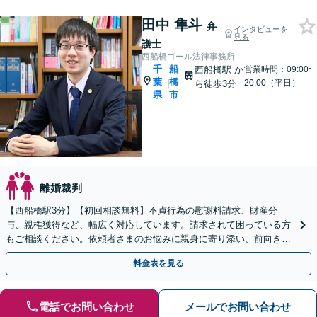
田中 隼斗
弁
インタビューを
見る
護士
西船橋ゴール法律事務所
千
船
西船橋駅
か
営業時間：09:00~
葉
橋
|
20:00（平日）
ら徒歩3分
県
市
離婚裁判
【西船橋駅3分】【初回相談無料】不貞行為の慰謝料請求、財産分
与、親権獲得など、幅広く対応しています。請求されて困っている方
もご相談ください。依頼者さまのお悩みに親身に寄り添い、前向きな
一歩を踏み出せるように全力でサポートします。
料金表を見る
電話でお問い合わせ
メールでお問い合わせ