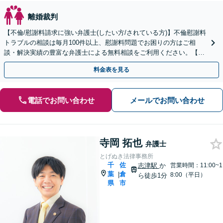
離婚裁判
【不倫/慰謝料請求に強い弁護士(したい方/されている方)】不倫慰謝料
トラブルの相談は毎月100件以上、慰謝料問題でお困りの方はご相
談・解決実績の豊富な弁護士による無料相談をご利用ください。【不
倫相談は初回0円】【千葉県全域対応】
料金表を見る
電話でお問い合わせ
メールでお問い合わせ
寺岡 拓也
弁護士
とげぬき法律事務所
千
佐
志津駅
か
営業時間：11:00~1
葉
倉
|
8:00（平日）
ら徒歩1分
県
市