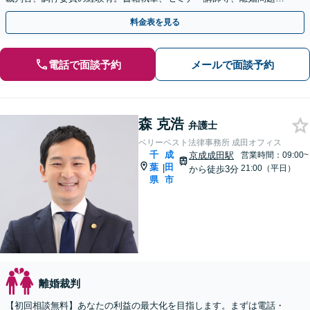
強い弁護士。◉オンライン相談可◉ 【千葉駅徒歩13分】
料金表を見る
電話で面談予約
メールで面談予約
森 克浩
弁護士
ベリーベスト法律事務所 成田オフィス
千
成
京成成田駅
営業時間：09:00~
葉
田
|
21:00（平日）
から徒歩3分
県
市
離婚裁判
【初回相談無料】あなたの利益の最大化を目指します。まずは電話・