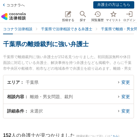
弁護士の方はこちら
ココナラへ
投稿する
探す
閲覧履歴
マイリスト
ログイン
ココナラ法律相談
千葉県で法律相談できる弁護士
千葉県で離婚・男女
千葉県の離婚裁判に強い弁護士
千葉県で離婚裁判に強い弁護士が152名見つかりました。初回面談無料や休日
面談に対応している弁護士、解決事例を持つ弁護士なども掲載中。さらに千葉
市中央区や船橋市、柏市などの地域条件で弁護士を絞り込めます。離婚・男女
問題に関係する財産分与や養育費、親権等の細かな分野での絞り込み検索もで
き便利です。特に星空法律事務所の堀井 孝弘弁護士や弁護士法人リーガルプラ
エリア
千葉県
変更
ス 市川法律事務所の三浦 知草弁護士、藤井・滝沢綜合法律事務所の髙塚 真希
弁護士のプロフィール情報や弁護士費用、強みなどが注目されています。『千
相談内容
離婚・男女問題、裁判
変更
葉県で土日や夜間に発生した離婚裁判のトラブルを今すぐに弁護士に相談した
い』『離婚裁判のトラブル解決の実績豊富な近くの弁護士を検索したい』『初
回相談無料で離婚裁判を法律相談できる千葉県内の弁護士に相談予約したい』
詳細条件
未選択
変更
などでお困りの相談者さんにおすすめです。
152
人の弁護士が見つかりました
(検索結果について詳しくは
こちら
)