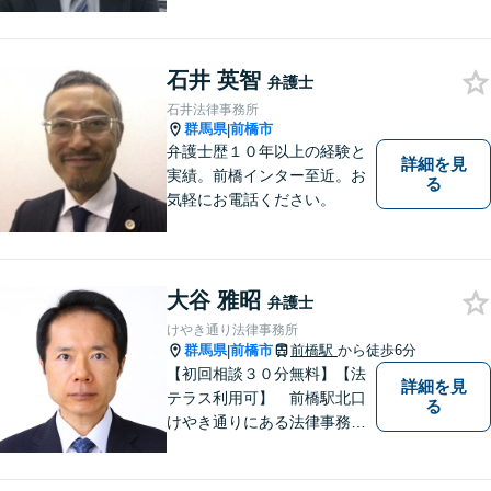
石井 英智
弁護士
石井法律事務所
群馬県
前橋市
|
弁護士歴１０年以上の経験と
詳細を見
実績。前橋インター至近。お
る
気軽にお電話ください。
大谷 雅昭
弁護士
けやき通り法律事務所
群馬県
前橋市
前橋駅
から徒歩6分
|
【初回相談３０分無料】【法
詳細を見
テラス利用可】 前橋駅北口
る
けやき通りにある法律事務所
です。民事事件，家事事件を
中心に，広くご相談，ご依頼