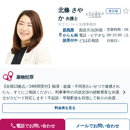
北條 さや
東京都
インタビュ
ーを見る
か
弁護士
ネクスパート法律事務所
営業時間：09:
群馬県
面談方法(対面・
からも相
電話・ビデオな
00~21:00（土
談受付中
ど)は応相談
日祝日）
薬物犯罪
【全国13拠点／24時間受付】痴漢・盗撮・不同意わいせつで逮捕され
たら、すぐにご相談ください。刑事事件の示談交渉の経験豊富な弁護
士がスピード対応します！不起訴・早期釈放を目指して粘りの弁護活
動を行います。
料金表を見る
電話でお問い合わせ
メールでお問い合わせ