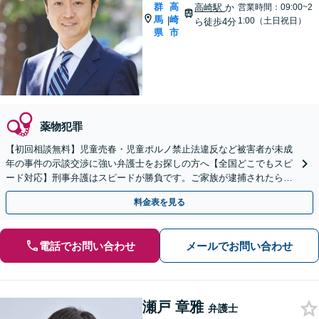
群
高
高崎駅
か
営業時間：09:00~2
馬
崎
|
1:00（土日祝日）
ら徒歩4分
県
市
薬物犯罪
【初回相談無料】児童売春・児童ポルノ禁止法違反など被害者が未成
年の事件の示談交渉に強い弁護士をお探しの方へ【全国どこでもスピ
ード対応】刑事弁護はスピードが勝負です。ご家族が逮捕されたら一
刻も早くご相談ください【24時間365日相談受付】
料金表を見る
電話でお問い合わせ
メールでお問い合わせ
瀬戸 章雅
弁護士