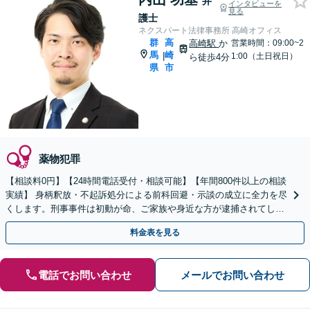
弁
インタビューを
見る
護士
ネクスパート法律事務所 高崎オフィス
群
高
高崎駅
か
営業時間：09:00~2
馬
崎
|
1:00（土日祝日）
ら徒歩4分
県
市
薬物犯罪
【相談料0円】【24時間電話受付・相談可能】【年間800件以上の相談
実績】 身柄釈放・不起訴処分による前科回避・示談の成立に全力を尽
くします。刑事事件は初動が命、ご家族や身近な方が逮捕されてしま
ったら一刻も早くお電話ください。
料金表を見る
電話でお問い合わせ
メールでお問い合わせ