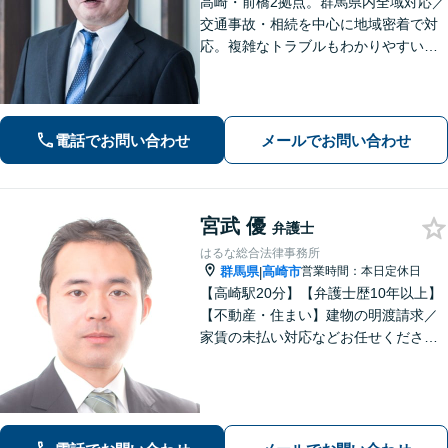
高崎・前橋2拠点。群馬県内全域対応／
交通事故・相続を中心に地域密着で対
応。複雑なトラブルもわかりやすい言
葉で迅速に解決へ導きます。丁寧な説
明と明確な費用提示をお約束。電話・
WEB相談可。まずはお気軽にご相談く
ださい。
電話でお問い合わせ
メールでお問い合わせ
宮武 優
弁護士
はるな総合法律事務所
群馬県
高崎市
営業時間：本日定休日
|
【高崎駅20分】【弁護士歴10年以上】
【不動産・住まい】建物の明渡請求／
家賃の未払い対応などお任せくださ
い。強制執行の経験も豊富です。【離
婚・男女問題】相談者さまのお気持ち
に寄り添ってサポートいたします。お
気軽にご相談ください。