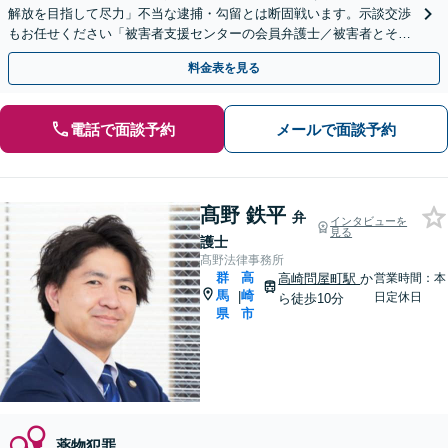
解放を目指して尽力」不当な逮捕・勾留とは断固戦います。示談交渉
もお任せください「被害者支援センターの会員弁護士／被害者とその
ご家族のケアにも力を入れています」【休日・夜間相談可】
料金表を見る
電話で面談予約
メールで面談予約
髙野 鉄平
弁
インタビューを
見る
護士
髙野法律事務所
群
高
高崎問屋町駅
か
営業時間：本
馬
崎
|
日定休日
ら徒歩10分
県
市
薬物犯罪