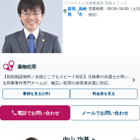
ベリーベスト法律事務所 高崎オフィス
群馬
高崎
営業時間：09:30~18:00（土日
|
県
市
祝日）
薬物犯罪
【初回相談無料／全国どこでもスピード対応】元検事の弁護士が率い
る刑事事件専門チームが、幅広い犯罪の加害者弁護に対応。
事例を見る(1件)
料金表を見る
電話でお問い合わせ
メールでお問い合わせ
内山 功基