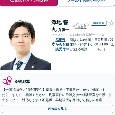
電話でお問い合わせ
メールでお問い合わせ
澤地 響
神奈川県
インタビュ
ーを見る
丸
弁護士
ネクスパート法律事務所 横浜オフィス
営業時間：09:
群馬県
面談方法(対面・
からも相
電話・ビデオな
00~21:00（土
談受付中
ど)は応相談
日祝日）
薬物犯罪
【全国13拠点／24時間受付】痴漢・盗撮・不同意わいせつで逮捕され
たら、すぐにご相談ください。刑事事件の示談交渉の経験豊富な弁護
士がスピード対応します！不起訴・早期釈放を目指して粘りの弁護活
動を行います。
料金表を見る