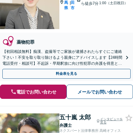
馬
田
|
1:00（土日祝日）
ら徒歩7分
県
市
薬物犯罪
【初回相談無料】痴漢、盗撮等でご家族が逮捕されたらすぐにご連絡
下さい！不安を取り取り除けるよう親身にアドバイスします【24時間
電話受付・相談可】不起訴・早期釈放に向け性犯罪の弁護を得意とす
る経験豊富な弁護士がスピード対応！【最短即日対応可】
料金表を見る
電話でお問い合わせ
メールでお問い合わせ
五十嵐 太郎
インタビューを
見る
弁護士
ネクスパート法律事務所 高崎オフィス