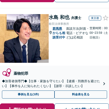
水島 和也
弁護士
東京都
春田法律事務所
営業時間：00:
群馬県
面談方法(対面・
からも相
電話・ビデオな
00~23:59（土
談受付中
ど)は応相談
日祝日）
薬物犯罪
◆加害者側専門◆【仕事・家族を守りたい】【逮捕・刑務所を避けた
い】【事件を人に知られたくない】【謝罪・示談したい】
事例を見る(3件)
料金表を見る