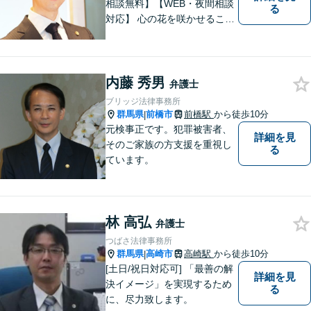
相談無料】【WEB・夜間相談
る
対応】 心の花を咲かせること
ができるように、全身全霊を
かけてサポートします。 一期
一会を大事にし、あなたとの
縁を心からお待ちしていま
内藤 秀男
弁護士
す。
ブリッジ法律事務所
群馬県
前橋市
前橋駅
から徒歩10分
|
元検事正です。犯罪被害者、
詳細を見
そのご家族の方支援を重視し
る
ています。
林 高弘
弁護士
つばさ法律事務所
群馬県
高崎市
高崎駅
から徒歩10分
|
[土日/祝日対応可] 「最善の解
詳細を見
決イメージ」を実現するため
る
に、尽力致します。