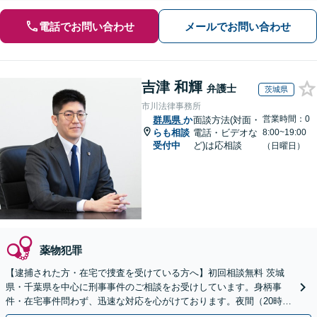
電話でお問い合わせ
メールでお問い合わせ
吉津 和輝
弁護士
茨城県
市川法律事務所
営業時間：0
群馬県
か
面談方法(対面・
らも相談
電話・ビデオな
8:00~19:00
受付中
ど)は応相談
（日曜日）
薬物犯罪
【逮捕された方・在宅で捜査を受けている方へ】初回相談無料 茨城
県・千葉県を中心に刑事事件のご相談をお受けしています。身柄事
件・在宅事件問わず、迅速な対応を心がけております。夜間（20時ま
で）休日のご相談にも対応しています。