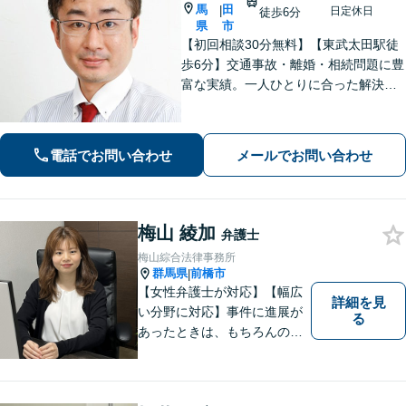
馬
田
|
日定休日
徒歩6分
県
市
【初回相談30分無料】【東武太田駅徒
歩6分】交通事故・離婚・相続問題に豊
富な実績。一人ひとりに合った解決方
法で納得できる解決を目指します。依
頼者ファーストで迅速対応。企業法務
もご相談ください。
電話でお問い合わせ
メールでお問い合わせ
梅山 綾加
弁護士
梅山綜合法律事務所
群馬県
前橋市
|
【女性弁護士が対応】【幅広
詳細を見
い分野に対応】事件に進展が
る
あったときは、もちろんのこ
と、事件に進展がなかったと
しても、定期的にご連絡する
ように心がけております。ご