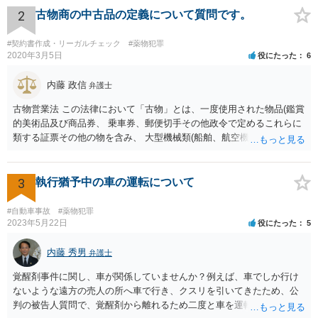
2
古物商の中古品の定義について質問です。
#契約書作成・リーガルチェック
#薬物犯罪
2020年3月5日
役にたった
6
内藤 政信
弁護士
古物営業法 この法律において「古物」とは、一度使用された物品(鑑賞
的美術品及び商品券、 乗車券、郵便切手その他政令で定めるこれらに
類する証票その他の物を含み、 大型機械類(船舶、航空機、工作機械そ
の他これらに類する物をいう。)で政令で 定めるものを除く。以下同
じ。)若しくは使用されない物品で使用のために取引 きされたもの又は
これらの物品に幾分の手入れをしたものをいう。 単純に言うと、一
3
執行猶予中の車の運転について
度、消費者の手に渡ったものは、法律上は、古物になります。 したが
って、転売するなら、許可証が必要ですが、取り締まりが追いつきま
#自動車事故
#薬物犯罪
せ んね。事実上、野放しですね。 また、アマゾンなどでは、独自に新
2023年5月22日
役にたった
5
品の定義を定めていますね。
内藤 秀男
弁護士
覚醒剤事件に関し、車が関係していませんか？例えば、車でしか行け
ないような遠方の売人の所へ車で行き、クスリを引いてきたため、公
判の被告人質問で、覚醒剤から離れるため二度と車を運転をしない、