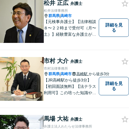
相談者様のお話を丁寧にお聞
松井 正広
弁護士
きし、常にご依頼者様に寄り
松井法律事務所
添った弁護活動をしておりま
群馬県
高崎市
|
す。
【元検事弁護士】【法律相談
詳細を見
８〜２２時まで受付可（月〜
る
土）】経験豊富な弁護士が事
件の解決をサポートします。
ご依頼者様の悩みやお気持ち
に 共感しつつ、ご依頼者様の
自主性を尊重し、的確に対応
市村 大介
弁護士
致します。
市村法律事務所
群馬県
高崎市
高崎駅
から徒歩3分
|
【JR高崎駅から徒歩3分】
詳細を見
【初回面談無料】【法テラス
る
利用可】この培った知識や経
験と、迅速かつ誠実な対応を
礎として、地域社会に貢献し
て参りたいと考えておりま
馬場 大祐
す。お気軽にご相談くださ
弁護士
い。
弁護士法人わたらせ法律事務所