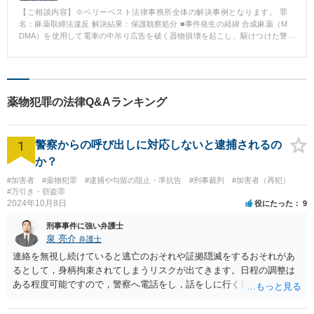
【ご相談内容】※ベリーベスト法律事務所全体の解決事例となります。 罪
名：麻薬取締法違反 解決結果：保護観察処分 ■事件発生の経緯 合成麻薬（M
DMA）を使用して電車の中吊り広告を破く器物損壊を起こし、駆けつけた警
察官に暴行を加えたため公務執行妨害により逮捕された事案です。 ■相談～
解決の流れ 被疑者は16歳の少年で、これまでに幾度も警察に補導された前歴
があり、当時も以前犯した恐喝事件（おやじ狩り）で保護観察中でした。 ■
解決のポイント 少年事件の場合、家庭裁判所調査官の意見が処分に大きな影
響を与えることから、調査官の心証が良くなるように、付添い人が弁護活動
薬物犯罪の法律Q&Aランキング
することが重要です。
1
警察からの呼び出しに対応しないと逮捕されるの
か？
#加害者
#薬物犯罪
#逮捕や勾留の阻止・準抗告
#刑事裁判
#加害者（再犯）
#万引き・窃盗罪
2024年10月8日
役にたった
9
刑事事件に強い弁護士
泉 亮介
弁護士
連絡を無視し続けていると逃亡のおそれや証拠隠滅をするおそれがあ
るとして，身柄拘束されてしまうリスクが出てきます。日程の調整は
ある程度可能ですので，警察へ電話をし，話をしに行く日程の調整を
された方が良いでしょう。 もし一人で行くことが不安であれば，弁護
士に同行を依頼することも可能です。