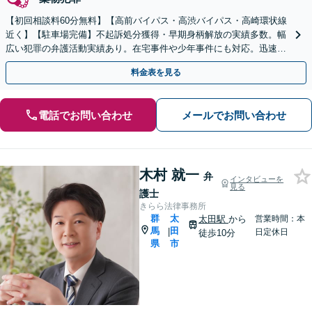
【初回相談料60分無料】【高前バイパス・高渋バイパス・高崎環状線
近く】【駐車場完備】不起訴処分獲得・早期身柄解放の実績多数。幅
広い犯罪の弁護活動実績あり。在宅事件や少年事件にも対応。迅速対
応が不可欠。すぐにご相談ください【休日・夜間対応可】
料金表を見る
電話でお問い合わせ
メールでお問い合わせ
木村 就一
弁
インタビューを
見る
護士
きらら法律事務所
群
太
太田駅
から
営業時間：本
馬
田
|
日定休日
徒歩10分
県
市