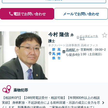
電話でお問い合わせ
メールでお問い合わせ
今村 隆信
弁
インタビューを
見る
護士
ネクスパート法律事務所 高崎オフィス
群
高
高崎駅
か
営業時間：09:00~2
馬
崎
|
1:00（土日祝日）
ら徒歩4分
県
市
薬物犯罪
【相談料0円】【24時間電話受付・相談可能】【年間800件以上の相談
実績】 身柄釈放・不起訴処分による前科回避・示談の成立に全力を尽
くします。刑事事件は初動が命、ご家族や身近な方が逮捕されてしま