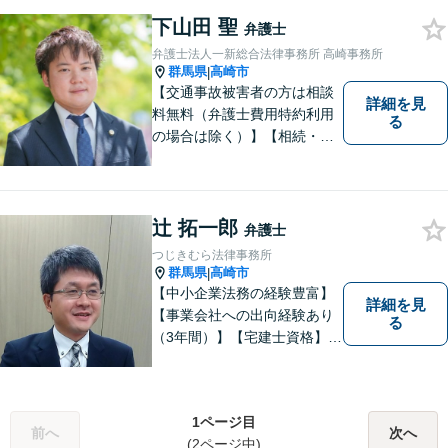
を受けております。
下山田 聖
弁護士
弁護士法人一新総合法律事務所 高崎事務所
群馬県
高崎市
|
【交通事故被害者の方は相談
詳細を見
料無料（弁護士費用特約利用
る
の場合は除く）】【相続・債
務整理・不貞慰謝料請求・労
災は相談料初回無料】＼20名
以上の弁護士が所属／チーム
で連携し、問題解決に向けて
辻 拓一郎
弁護士
取り組みます。おひとりで悩
つじきむら法律事務所
まずに、お気軽にお問い合わ
群馬県
高崎市
|
せください。
【中小企業法務の経験豊富】
詳細を見
【事業会社への出向経験あり
る
（3年間）】【宅建士資格】信
頼・丁寧・研鑽
1ページ目
前へ
次へ
(2ページ中)