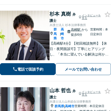
杉本 真樹
弁
インタビューを
見る
護士
弁護士法人 杉本法律事務所
群
高
高崎駅
から
営業時間：本
馬
崎
|
日定休日
徒歩6分
県
市
【高崎駅4分】【初回相談無料】【休
日・夜間面談可】丁寧にヒアリング
し、「本当に望んでいる解決は何か」
を汲み取ることを大切にしています。
きめ細やかな対応で、依頼者さまにご
電話で面談予約
メールでお問い合わせ
満足いただけるように心がけておりま
す。お悩みの際は、ぜひご相談くださ
い。
山本 哲也
弁
インタビューを
見る
護士
弁護士法人山本総合法律事務所
群馬県
高崎市
営業時間：本日定休日
|