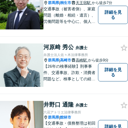
群馬県
桐生市
天王宿駅
から徒歩7分
|
交通事故（被害者側）、家庭
詳細を見
問題（離婚・相続・遺言）、
る
労働問題等を中心に、個人・
中小企業のお客様であればど
のような分野でも対応可能で
す。 結果だけでなくプロセス
河原﨑 秀公
もご満足いただける質の高い
弁護士
サービスを日々心がけていま
弁護士法人佐々木法律事務所
す。
群馬県
高崎市
高崎駅
から徒歩9分
|
【26年の検事経験】刑事事
詳細を見
件、交通事故、詐欺・消費者
る
問題など。検事としての経験
を活かし、ご依頼者さまのお
悩みに対して誠意をもって対
応いたします。刑事事件は早
井野口 通隆
めの証拠収集が重要です。お
弁護士
早めにご相談ください【休
六花アトリエ法律事務所
日・夜間対応可】【完全個
群馬県
館林市
|
室】
【交通事故・債務整理は初回
詳細を見