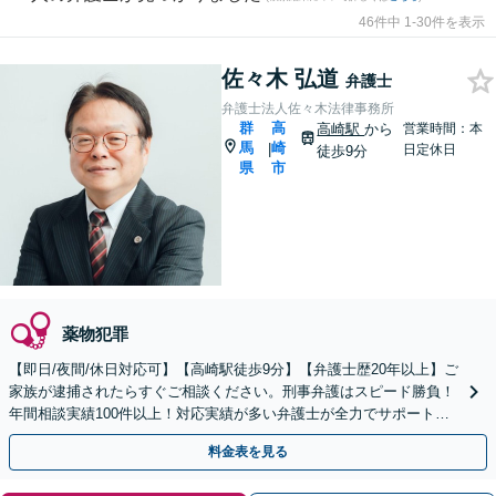
46件中 1-30件を表示
佐々木 弘道
弁護士
弁護士法人佐々木法律事務所
群
高
高崎駅
から
営業時間：本
馬
崎
|
日定休日
徒歩9分
県
市
薬物犯罪
【即日/夜間/休日対応可】【高崎駅徒歩9分】【弁護士歴20年以上】ご
家族が逮捕されたらすぐご相談ください。刑事弁護はスピード勝負！
年間相談実績100件以上！対応実績が多い弁護士が全力でサポートし
ます！
料金表を見る