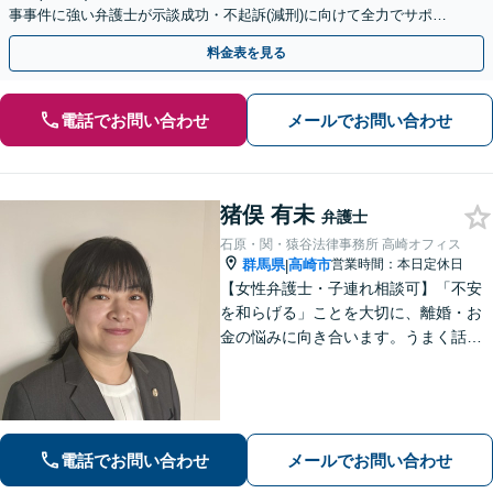
事事件に強い弁護士が示談成功・不起訴(減刑)に向けて全力でサポー
トします。【加害者側の相談専門】
料金表を見る
電話でお問い合わせ
メールでお問い合わせ
猪俣 有未
弁護士
石原・関・猿谷法律事務所 高崎オフィス
群馬県
高崎市
営業時間：本日定休日
|
【女性弁護士・子連れ相談可】「不安
を和らげる」ことを大切に、離婚・お
金の悩みに向き合います。うまく話せ
なくても大丈夫です。状況の整理から
ご一緒します【高崎・完全個室・駐車
場無料】
電話でお問い合わせ
メールでお問い合わせ