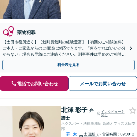
薬物犯罪
【太田市役所近く】【裁判員裁判の経験豊富】【初回のご相談無料】
ご本人・ご家族からのご相談に対応できます。「何をすればいいか分
からない」場合も早急にご連絡ください。刑事事件は早めのご相談が
「鍵」です。身柄解放、示談交渉など【休日の対応可能】
料金表を見る
電話でお問い合わせ
メールでお問い合わせ
北澤 彩子
弁
インタビューを
見る
護士
ネクスパート法律事務所 高崎オフィス太田支
部
群
太
太田駅
か
営業時間：09:00~2