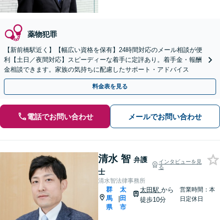
薬物犯罪
【新前橋駅近く】【幅広い資格を保有】24時間対応のメール相談が便
利【土日／夜間対応】スピーディーな着手に定評あり。着手金・報酬
金相談できます。家族の気持ちに配慮したサポート・アドバイス
料金表を見る
電話でお問い合わせ
メールでお問い合わせ
清水 智
弁護
インタビューを見
る
士
清水智法律事務所
群
太
太田駅
から
営業時間：本
馬
田
|
日定休日
徒歩10分
県
市