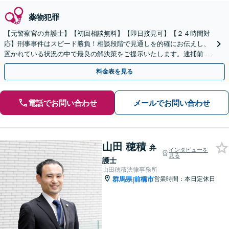
薬物犯罪
【元警察官の弁護士】【初回相談無料】【即日接見可】【２４時間対
応】刑事事件はスピード勝負！相談段階で見通しを的確にお伝えし、
置かれている状況の中で最良の解決策をご提示いたします。逮捕前の
示談交渉から公判対応までご依頼者さまに寄り添います
料金表を見る
電話でお問い合わせ
メールでお問い合わせ
山田 穂積
弁
インタビューを
見る
護士
山田穂積法律事務所
群馬県
前橋市
営業時間：本日定休日
|