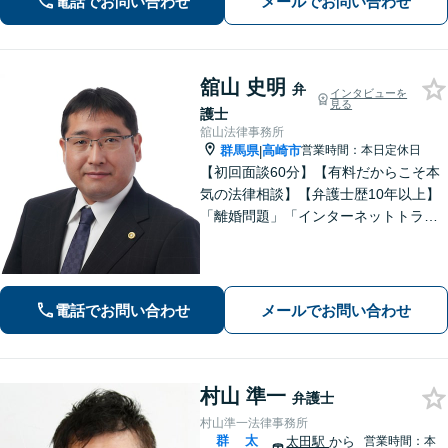
電話でお問い合わせ
メールでお問い合わせ
舘山 史明
弁
インタビューを
見る
護士
舘山法律事務所
群馬県
高崎市
営業時間：本日定休日
|
【初回面談60分】【有料だからこそ本
気の法律相談】【弁護士歴10年以上】
「離婚問題」「インターネットトラブ
ル」「交通事故」「相続」「企業法
務」はお任せください！冷静・緻密・
そして大胆に、オーダーメイドの弁護
を展開します【高崎駅徒歩15分】
電話でお問い合わせ
メールでお問い合わせ
村山 準一
弁護士
村山準一法律事務所
群
太
太田駅
から
営業時間：本