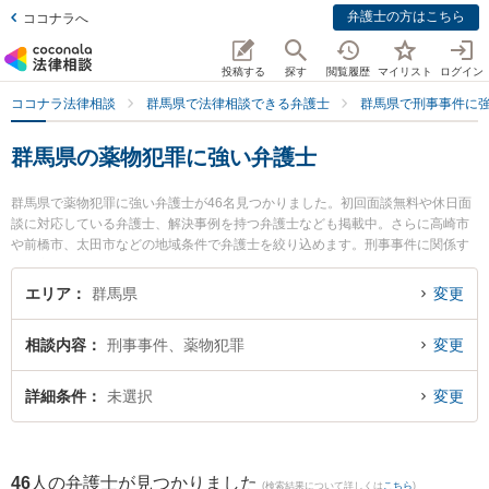
弁護士の方はこちら
ココナラへ
投稿する
探す
閲覧履歴
マイリスト
ログイン
ココナラ法律相談
群馬県で法律相談できる弁護士
群馬県で刑事事件に
群馬県の薬物犯罪に強い弁護士
群馬県で薬物犯罪に強い弁護士が46名見つかりました。初回面談無料や休日面
談に対応している弁護士、解決事例を持つ弁護士なども掲載中。さらに高崎市
や前橋市、太田市などの地域条件で弁護士を絞り込めます。刑事事件に関係す
る加害者側や少年事件、再犯・前科あり等の細かな分野での絞り込み検索もで
き便利です。特に弁護士法人佐々木法律事務所の佐々木 弘道弁護士やみかづき
エリア
群馬県
変更
法律事務所の伊藤 涼月弁護士、ネクスパート法律事務所 高崎オフィスの今村
隆信弁護士のプロフィール情報や弁護士費用、強みなどが注目されています。
相談内容
刑事事件、薬物犯罪
変更
『群馬県で土日や夜間に発生した薬物犯罪のトラブルを今すぐに弁護士に相談
したい』『薬物犯罪のトラブル解決の実績豊富な近くの弁護士を検索したい』
『初回相談無料で薬物犯罪を法律相談できる群馬県内の弁護士に相談予約した
詳細条件
未選択
変更
い』などでお困りの相談者さんにおすすめです。
46
人の弁護士が見つかりました
(検索結果について詳しくは
こちら
)