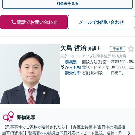
料金表を見る
電話でお問い合わせ
メールでお問い合わせ
矢島 哲治
弁護士
千葉県
東京スタートアップ法律事務所 船橋支店
営業時間：06:
群馬県
面談方法(対面・
からも相
電話・ビデオな
30~22:00（土
談受付中
ど)は応相談
日祝日）
薬物犯罪
【刑事事件でご家族が逮捕されたら】【弁護士待機中/当日中の電話相
談可(予約制)】警察署への接見は即日対応のスピード重視、逮捕・刑