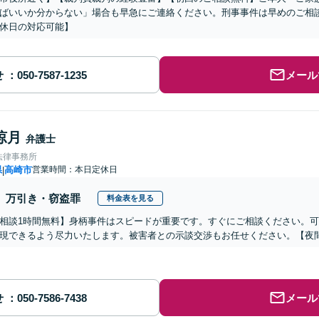
ばいいか分からない」場合も早急にご連絡ください。刑事事件は早めのご相
休日の対応可能】
せ
メール
涼月
弁護士
法律事務所
県
高崎市
営業時間：本日定休日
|
万引き・窃盗罪
料金表を見る
相談1時間無料】身柄事件はスピードが重要です。すぐにご相談ください。
現できるよう尽力いたします。被害者との示談交渉もお任せください。【夜
せ
メール