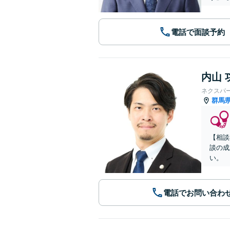
電話で面談予約
内山 
ネクスパ
群馬
【相談
談の成
い。
電話でお問い合わ