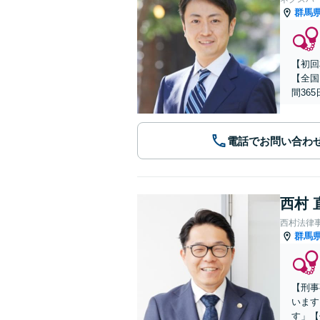
群馬
【初回
【全国
間36
電話でお問い合わ
西村 
西村法律
群馬
【刑事
います
す」【