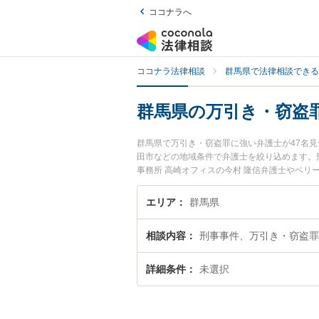
ココナラへ
ココナラ法律相談
群馬県で法律相談できる
群馬県の万引き・窃盗
群馬県で万引き・窃盗罪に強い弁護士が47名
田市などの地域条件で弁護士を絞り込めます。
事務所 高崎オフィスの今村 隆信弁護士やベリ
みなどが注目されています。『群馬県で土日や
護士を検索したい』『初回相談無料で万引き・
エリア
群馬県
相談内容
刑事事件、万引き・窃盗罪
詳細条件
未選択