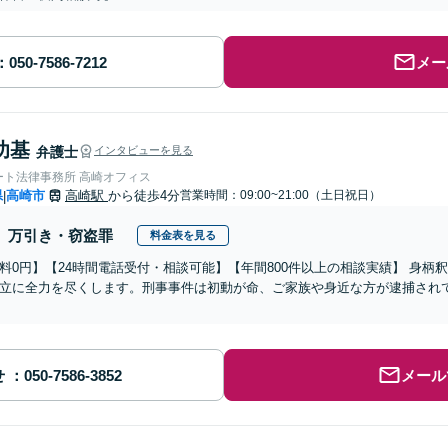
メー
功基
弁護士
インタビューを見る
ート法律事務所 高崎オフィス
県
高崎市
高崎駅
から徒歩4分
営業時間：09:00~21:00（土日祝日）
|
万引き・窃盗罪
料金表を見る
料0円】【24時間電話受付・相談可能】【年間800件以上の相談実績】 身
立に全力を尽くします。刑事事件は初動が命、ご家族や身近な方が逮捕され
せ
メール