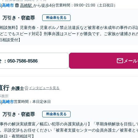
県
高崎市
高崎駅
から徒歩4分
営業時間：09:00~21:00（土日祝日）
|
万引き・窃盗罪
料金表を見る
相談無料】児童売春・児童ポルノ禁止法違反など被害者が未成年の事件の示
どこでもスピード対応】刑事弁護はスピードが勝負です。ご家族が逮捕された
5日相談受付】
せ
メール
直行
弁護士
インタビューを見る
事務所
県
高崎市
営業時間：本日定休日
|
万引き・窃盗罪
料金表を見る
事件の解決実績豊富／幅広い犯罪の弁護実績あり】「早期身柄解放を目指し
。示談交渉もお任せください「被害者支援センターの会員弁護士／被害者と
休日・夜間相談可】