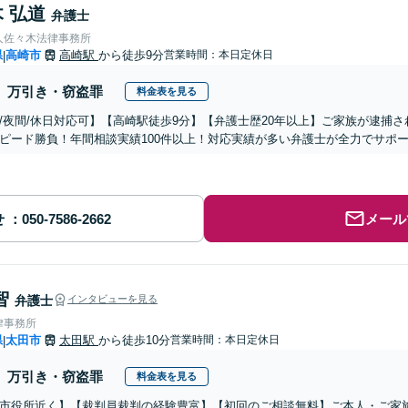
 弘道
弁護士
人佐々木法律事務所
県
高崎市
高崎駅
から徒歩9分
営業時間：本日定休日
|
万引き・窃盗罪
料金表を見る
/夜間/休日対応可】【高崎駅徒歩9分】【弁護士歴20年以上】ご家族が逮捕
ピード勝負！年間相談実績100件以上！対応実績が多い弁護士が全力でサポ
せ
メール
智
弁護士
インタビューを見る
律事務所
県
太田市
太田駅
から徒歩10分
営業時間：本日定休日
|
万引き・窃盗罪
料金表を見る
市役所近く】【裁判員裁判の経験豊富】【初回のご相談無料】ご本人・ご家