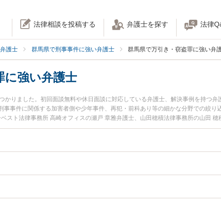
法律相談を投稿する
弁護士を探す
法律Q
弁護士
群馬県で刑事事件に強い弁護士
群馬県で万引き・窃盗罪に強い弁
罪に強い弁護士
見つかりました。初回面談無料や休日面談に対応している弁護士、解決事例を持つ弁
刑事事件に関係する加害者側や少年事件、再犯・前科あり等の細かな分野での絞り
ーベスト法律事務所 高崎オフィスの瀬戸 章雅弁護士、山田穂積法律事務所の山田 
夜間に発生した万引き・窃盗罪のトラブルを今すぐに弁護士に相談したい』『万引
窃盗罪を法律相談できる群馬県内の弁護士に相談予約したい』などでお困りの相談