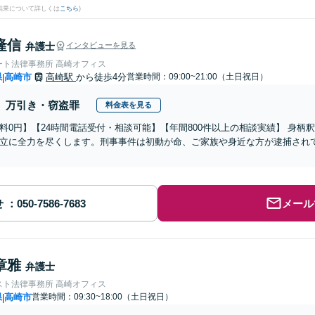
結果について詳しくは
こちら
)
隆信
弁護士
インタビューを見る
ート法律事務所 高崎オフィス
県
高崎市
高崎駅
から徒歩4分
営業時間：09:00~21:00（土日祝日）
|
万引き・窃盗罪
料金表を見る
料0円】【24時間電話受付・相談可能】【年間800件以上の相談実績】 身
立に全力を尽くします。刑事事件は初動が命、ご家族や身近な方が逮捕され
せ
メール
章雅
弁護士
スト法律事務所 高崎オフィス
県
高崎市
営業時間：09:30~18:00（土日祝日）
|