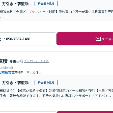
万引き・窃盗罪
料金表を見る
相談無料／全国どこでもスピード対応】元検事の弁護士が率いる刑事事件専
。
せ
メール
穂積
弁護士
インタビューを見る
法律事務所
県
前橋市
営業時間：本日定休日
|
万引き・窃盗罪
料金表を見る
橋駅近く】【幅広い資格を保有】24時間対応のメール相談が便利【土日／夜
手金・報酬金相談できます。家族の気持ちに配慮したサポート・アドバイス