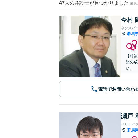
47
人の弁護士が見つかりました
(検索
今村 
ネクスパ
群馬
【相談
談の成
い。
電話でお問い合わ
瀬戸 
ベリーベ
群馬