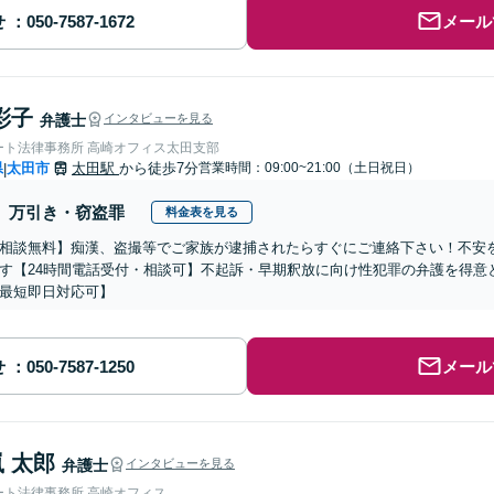
せ
メール
彩子
弁護士
インタビューを見る
ート法律事務所 高崎オフィス太田支部
県
太田市
太田駅
から徒歩7分
営業時間：09:00~21:00（土日祝日）
|
万引き・窃盗罪
料金表を見る
相談無料】痴漢、盗撮等でご家族が逮捕されたらすぐにご連絡下さい！不安
す【24時間電話受付・相談可】不起訴・早期釈放に向け性犯罪の弁護を得意
最短即日対応可】
せ
メール
 太郎
弁護士
インタビューを見る
ート法律事務所 高崎オフィス