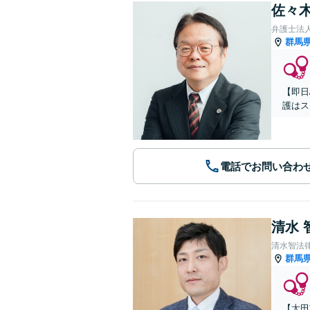
佐々木
弁護士法
群馬
【即日
護はス
電話でお問い合わ
清水 
清水智法
群馬
【太田