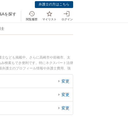
弁護士の方はこちら
&Aを探す
閲覧履歴
マイリスト
ログイン
護士
護士なども掲載中。さらに高崎市や前橋市、太
込み検索もでき便利です。特にネクスパート法律
穂積弁護士のプロフィール情報や弁護士費用、強
き・窃盗罪のトラブル解決の実績豊富な近くの弁
者さんにおすすめです。
変更
変更
変更