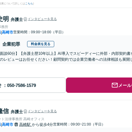
結果について詳しくは
こちら
)
史明
弁護士
インタビューを見る
事務所
県
高崎市
営業時間：09:00~18:00（平日）
|
企業犯罪
料金表を見る
面談60分】【弁護士歴10年以上】AI導入でスピーディーに外部・内部契約
のレビューはお任せください！顧問契約では企業労働者への法律相談も展開し
せ
メール
隆信
弁護士
インタビューを見る
ート法律事務所 高崎オフィス
県
高崎市
高崎駅
から徒歩4分
営業時間：09:00~21:00（平日）
|