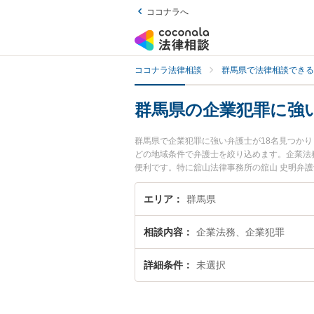
ココナラへ
ココナラ法律相談
群馬県で法律相談できる
群馬県の企業犯罪に強
群馬県で企業犯罪に強い弁護士が18名見つか
どの地域条件で弁護士を絞り込めます。企業法
便利です。特に舘山法律事務所の舘山 史明弁護
費用、強みなどが注目されています。『群馬県
を検索したい』『初回相談無料で企業犯罪を法
エリア
群馬県
相談内容
企業法務、企業犯罪
詳細条件
未選択