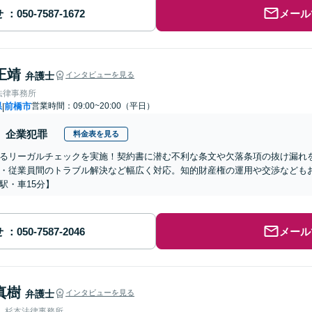
せ
メール
正靖
弁護士
インタビューを見る
法律事務所
県
前橋市
営業時間：09:00~20:00（平日）
|
企業犯罪
料金表を見る
よるリーガルチェックを実施！契約書に潜む不利な条文や欠落条項の抜け漏れ
・従業員間のトラブル解決など幅広く対応。知的財産権の運用や交渉なども
駅・車15分】
せ
メール
真樹
弁護士
インタビューを見る
人 杉本法律事務所