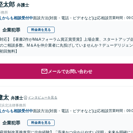
堅太郎
弁護士
事務所
県
からも相談受付中
面談方法(対面・電話・ビデオなど)は応相談
営業時間：09:0
企業犯罪
料金表を見る
対応】【著書2作がM&Aフォーラム賞正賞受賞】上場企業、スタートアップ
のご相談多数。M＆Aを仲介業者に丸投げしていませんか？デューデリジェ
初回無料】
メールでお問い合わせ
遼太
弁護士
インタビューを見る
横浜北法律事務所
県
からも相談受付中
面談方法(対面・電話・ビデオなど)は応相談
営業時間：09:0
企業犯罪
料金表を見る
府規制改革推進室に出向経験】「迅速かつ分かりやすい説明」未来を明確に