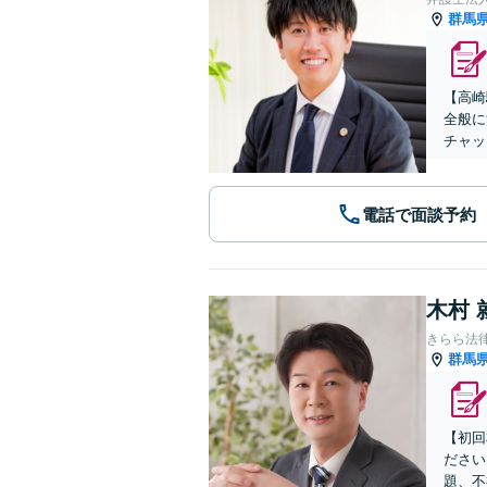
群馬
【高崎
全般に
チャッ
電話で面談予約
木村 
きらら法
群馬
【初回
ださい
題、不