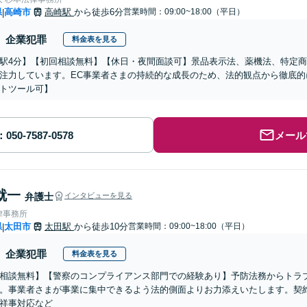
県
高崎市
高崎駅
から徒歩6分
営業時間：09:00~18:00（平日）
|
企業犯罪
料金表を見る
駅4分】【初回相談無料】【休日・夜間面談可】景品表示法、薬機法、特定
注力しています。EC事業者さまの持続的な成長のため、法的観点から徹底的
トツール可】
メール
就一
弁護士
インタビューを見る
律事務所
県
太田市
太田駅
から徒歩10分
営業時間：09:00~18:00（平日）
|
企業犯罪
料金表を見る
相談無料】【警察のコンプライアンス部門での経験あり】予防法務からトラ
。事業者さまが事業に集中できるよう法的側面よりお力添えいたします。契
祥事対応など