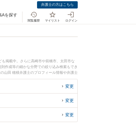
弁護士の方はこちら
&Aを探す
閲覧履歴
マイリスト
ログイン
ども掲載中。さらに高崎市や前橋市、太田市な
規則作成等の細かな分野での絞り込み検索もでき
所の山田 穂積弁護士のプロフィール情報や弁護士
業犯罪のトラブル解決の実績豊富な近くの弁護士
すすめです。
変更
変更
変更