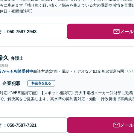
もに歩みます「粘り強く戦い抜く／悩みを抱えている方の課題や感情を言葉
休日・夜間相談可】
せ
メール
裕久
弁護士
事務所
県
からも相談受付中
面談方法(対面・電話・ビデオなど)は応相談
営業時間：09:0
企業犯罪
料金表を見る
対応／WEB面談可能】【スポット相談可】元大手電機メーカー知財部に勤務
で、解決案をご提案します。高水準の契約書対応・知財・行政折衝で事業成
せ
メール