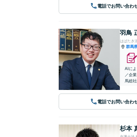
電話でお問い合わ
羽鳥 
はばたき
群馬
AIに
／企業
馬総社
電話でお問い合わ
杉本 
弁護士法