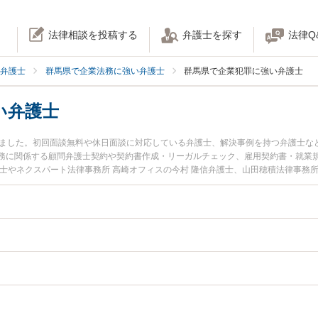
法律相談を投稿する
弁護士を探す
法律Q
弁護士
群馬県で企業法務に強い弁護士
群馬県で企業犯罪に強い弁護士
い弁護士
りました。初回面談無料や休日面談に対応している弁護士、解決事例を持つ弁護士な
務に関係する顧問弁護士契約や契約書作成・リーガルチェック、雇用契約書・就業
士やネクスパート法律事務所 高崎オフィスの今村 隆信弁護士、山田穂積法律事務
で土日や夜間に発生した企業犯罪のトラブルを今すぐに弁護士に相談したい』『企
律相談できる群馬県内の弁護士に相談予約したい』などでお困りの相談者さんにお