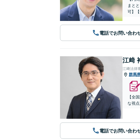
まとと
可】【
電話でお問い合わ
江﨑 
江﨑法律
群馬
【全国
な視点
電話でお問い合わ