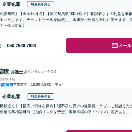
企業犯罪
料金表を見る
相談無料】【全国13拠点】【顧問契約数100社以上】相談者さまの利益を最
案いたします。チャットツールを駆使し、迅速かつ円滑な対応に努めます。
間・休日対応】
せ
メール
穂積
弁護士
インタビューを見る
法律事務所
県
前橋市
営業時間：10:00~18:00（平日）
|
企業犯罪
料金表を見る
橋駅近く】【幅広い資格を保有】理不尽な要求の従業員トラブルご相談くだ
企業法務相談可能【法的リスクを予想】事業承継のアドバイスに定評あり。