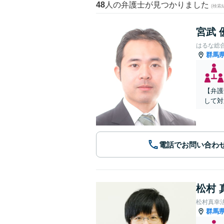
48
人の弁護士が見つかりました
(検索
宮武 
はるな総
群馬
【弁護
して対
電話でお問い合わ
松村 
松村真幸
群馬