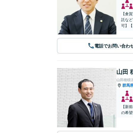
【倉賀
託など
可】【
電話でお問い合わ
山田 
山田穂積
群馬
【新前
の希望