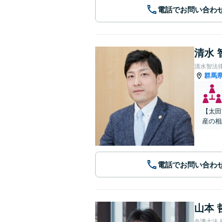
電話でお問い合わ
清水 
清水智法
群馬
【太田
産の相
電話でお問い合わ
山本 
弁護士法