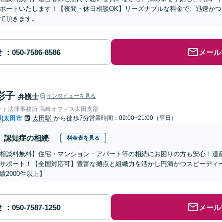
ポートいたします！【夜間・休日相談OK】リーズナブルな料金で、迅速か
て頂きます。
せ
メール
彩子
弁護士
インタビューを見る
ート法律事務所 高崎オフィス太田支部
県
太田市
太田駅
から徒歩7分
営業時間：09:00~21:00（平日）
|
認知症の相続
料金表を見る
相談料無料】住宅・マンション・アパート等の相続にお困りの方も安心！遺
サポート！【全国対応可】豊富な拠点と組織力を活かし円満かつスピーディ
績2000件以上】
せ
メール