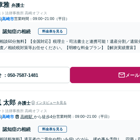
章雅
弁護士
スト法律事務所 高崎オフィス
県
高崎市
営業時間：09:00~21:00（平日）
|
認知症の相続
料金表を見る
相談60分無料】【全国対応】税理士・司法書士と連携可能！遺産分割／遺留
査／相続税対策等お任せください。【明瞭な料金プラン】【解決実績豊富】
せ
メール
 太郎
弁護士
インタビューを見る
ート法律事務所 高崎オフィス
県
高崎市
高崎駅
から徒歩4分
営業時間：09:00~21:00（平日）
|
認知症の相続
料金表を見る
相談料無料】遺言者のご意向や想いを伺いながら、揉め事を予防し、円満・