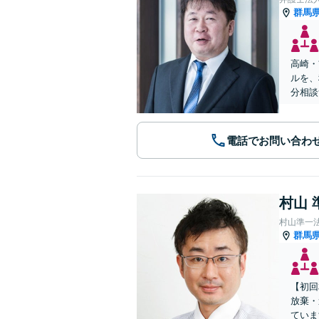
群馬
高崎・
ルを、
分相談
電話でお問い合わ
村山 
村山準一
群馬
【初回
放棄・
ていま