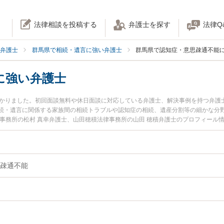
法律相談を投稿する
弁護士を探す
法律Q
弁護士
群馬県で相続・遺言に強い弁護士
群馬県で認知症・意思疎通不能
に強い弁護士
つかりました。初回面談無料や休日面談に対応している弁護士、解決事例を持つ弁護
続・遺言に関係する家族間の相続トラブルや認知症の相続、遺産分割等の細かな分
律事務所の松村 真幸弁護士、山田穂積法律事務所の山田 穂積弁護士のプロフィール
相続のトラブルを今すぐに弁護士に相談したい』『認知症の相続のトラブル解決の
内の弁護士に相談予約したい』などでお困りの相談者さんにおすすめです。
疎通不能