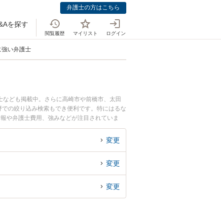
弁護士の方はこちら
&Aを探す
閲覧履歴
マイリスト
ログイン
に強い弁護士
士なども掲載中。さらに高崎市や前橋市、太田
野での絞り込み検索もでき便利です。特にはるな
情報や弁護士費用、強みなどが注目されていま
実績豊富な近くの弁護士を検索したい』『初回相
変更
変更
変更