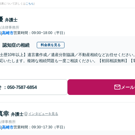
結果について詳しくは
こちら
)
優
弁護士
合法律事務所
県
高崎市
営業時間：09:00~18:00（平日）
|
認知症の相続
料金表を見る
士歴10年以上】遺言書作成／遺産分割協議／不動産相続などお任せください
応いたします。複雑な相続問題も一度ご相談ください。【初回相談無料】【
せ
メール
真幸
弁護士
インタビューを見る
法律事務所
県
高崎市
営業時間：09:30~17:30（平日）
|