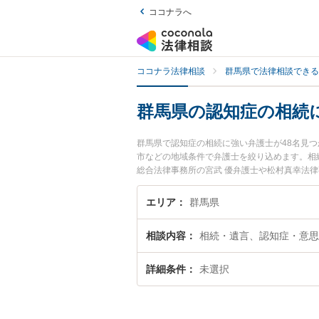
ココナラへ
ココナラ法律相談
群馬県で法律相談できる
群馬県の認知症の相続
群馬県で認知症の相続に強い弁護士が48名見
市などの地域条件で弁護士を絞り込めます。相
総合法律事務所の宮武 優弁護士や松村真幸法
す。『群馬県で土日や夜間に発生した認知症の
談無料で認知症の相続を法律相談できる群馬県
エリア
群馬県
相談内容
相続・遺言、認知症・意思
詳細条件
未選択