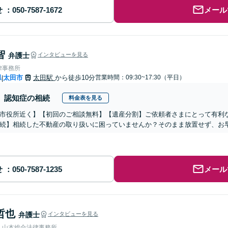
せ
メール
智
弁護士
インタビューを見る
律事務所
県
太田市
太田駅
から徒歩10分
営業時間：09:30~17:30（平日）
|
認知症の相続
料金表を見る
市役所近く】【初回のご相談無料】【遺産分割】ご依頼者さまにとって有利
続】相続した不動産の取り扱いに困っていませんか？そのまま放置せず、お
せ
メール
哲也
弁護士
インタビューを見る
人山本総合法律事務所