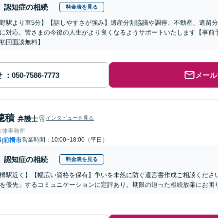
認知症の相続
料金表を見る
野駅より車5分】【話しやすさが強み】遺産分割協議や調停、不動産、遺留
に対応。皆さまの今後の人生がより良くなるようサポートいたします【事前
初回面談無料】
せ
メール
穂積
弁護士
インタビューを見る
法律事務所
県
前橋市
営業時間：10:00~18:00（平日）
|
認知症の相続
料金表を見る
橋駅近く】【幅広い資格を保有】争いを未然に防ぐ遺言書作成ご相談くださ
を優先」するコミュニケーションに定評あり。期限の迫った相続放棄にお困