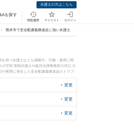
弁護士の方はこちら
&Aを探す
閲覧履歴
マイリスト
ログイン
熊本市で安全配慮義務違反に強い弁護士
例を持つ弁護士なども掲載中。労働・雇用に関
の守田 英昭弁護士や銀河法律事務所の河口 大
日や夜間に発生した安全配慮義務違反のトラブ
で安全配慮義務違反を法律相談できる熊本市内の
変更
変更
変更