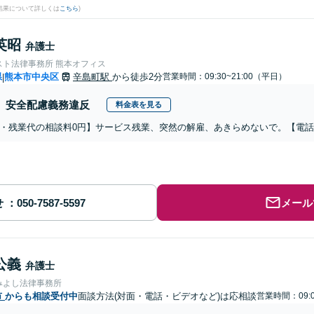
結果について詳しくは
こちら
)
英昭
弁護士
スト法律事務所 熊本オフィス
県
熊本市中央区
辛島町駅
から徒歩2分
営業時間：09:30~21:00（平日）
|
安全配慮義務違反
料金表を見る
・残業代の相談料0円】サービス残業、突然の解雇、あきらめないで。【電
せ
メール
公義
弁護士
みよし法律事務所
市
からも相談受付中
面談方法(対面・電話・ビデオなど)は応相談
営業時間：09:0