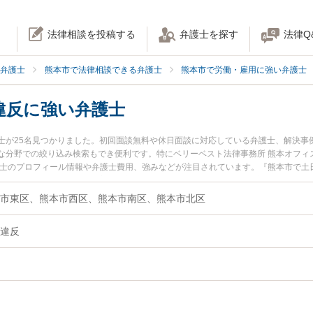
法律相談を投稿する
弁護士を探す
法律Q
弁護士
熊本市で法律相談できる弁護士
熊本市で労働・雇用に強い弁護士
違反に強い弁護士
士が25名見つかりました。初回面談無料や休日面談に対応している弁護士、解決事
な分野での絞り込み検索もでき便利です。特にベリーベスト法律事務所 熊本オフィス
護士のプロフィール情報や弁護士費用、強みなどが注目されています。『熊本市で土
義務違反のトラブル解決の実績豊富な近くの弁護士を検索したい』『初回相談無料
者さんにおすすめです。
市東区、熊本市西区、熊本市南区、熊本市北区
違反