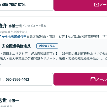
メー
啓介
弁護士
インタビューを見る
岡法律事務所弁護士法人
市
からも相談受付中
面談方法(対面・電話・ビデオなど)は応相談
営業時間：09:0
安全配慮義務違反
料金表を見る
・西日本エリア対応（Web面談対応可）】【16年間の裁判官経験あり／労
法人・個人事業主の労務問題をサポート、法務・労務の知識経験を活かし、
。
せ
メール
秀世
弁護士
法律事務所