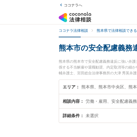
ココナラへ
ココナラ法律相談
熊本県で法律相談できる
熊本市の安全配慮義務
熊本県の熊本市で安全配慮義務違反に強い弁護
係する不当解雇や退職勧奨、内定取消等の細か
輔弁護士、宮田総合法律事務所の大津 秀英弁
ルを今すぐに弁護士に相談したい』『安全配慮
弁護士に相談予約したい』などでお困りの相談
エリア
熊本県、熊本市中央区、熊本
相談内容
労働・雇用、安全配慮義務
詳細条件
未選択