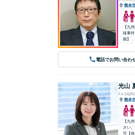
熊本
【九州
殊事件
能】
電話でお問い合わ
光山 
A＆S福
熊本
【九州
さい。
可【休