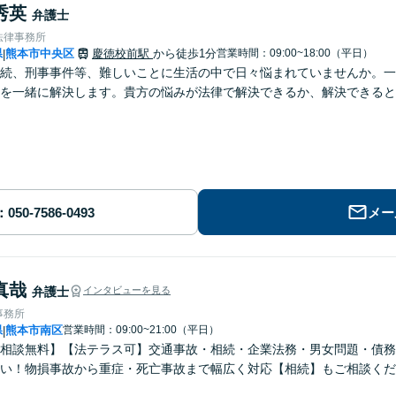
秀英
弁護士
法律事務所
県
熊本市中央区
慶徳校前駅
から徒歩1分
営業時間：09:00~18:00（平日）
|
続、刑事事件等、難しいことに生活の中で日々悩まれていませんか。一
を一緒に解決します。貴方の悩みが法律で解決できるか、解決できると
メー
真哉
弁護士
インタビューを見る
事務所
県
熊本市南区
営業時間：09:00~21:00（平日）
|
回相談無料】【法テラス可】交通事故・相続・企業法務・男女問題・債
い！物損事故から重症・死亡事故まで幅広く対応【相続】もご相談くだ