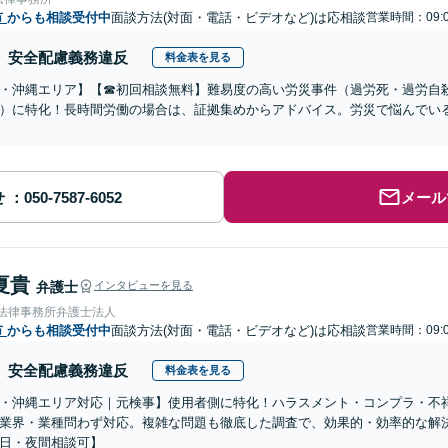
市
からも相談受付中
面談方法(対面・電話・ビデオなど)は応相談
営業時間：09:0
安全配慮義務違反
料金表を見る
・沖縄エリア】【☎︎初回相談無料】難易度の高い労災事件（過労死・過労自
）に特化！長時間労働の場合は、証拠集めからアドバイス。労災で悩んでい
せ
メール
夏貴
弁護士
インタビューを見る
岡法律事務所弁護士法人
市
からも相談受付中
面談方法(対面・電話・ビデオなど)は応相談
営業時間：09:0
安全配慮義務違反
料金表を見る
・沖縄エリア対応｜元検事】使用者側に特化！ハラスメント・コンプラ・不
業界・業種問わず対応。複雑な問題も徹底した調査で、効果的・効率的な解
日・夜間相談可】