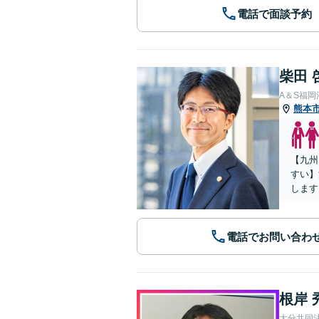
電話で面談予約
柴田 
A＆S福
熊本
【九州
すい】
します
電話でお問い合わ
根岸 
大分共同