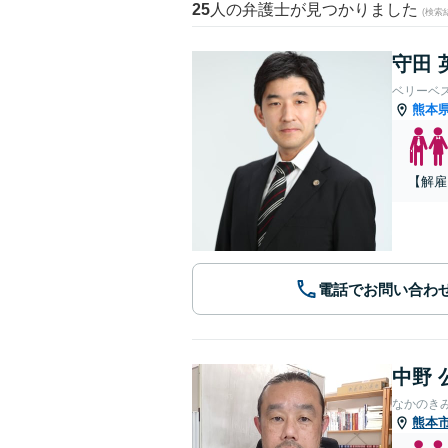
25
人の弁護士が見つかりました
(検索
守田 
ベリーベ
熊本
【解雇
電話でお問い合わ
中野 
なかのき
熊本