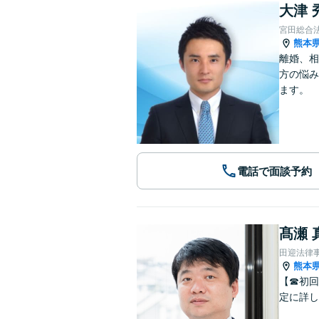
大津 
宮田総合
熊本
離婚、相
方の悩み
ます。
電話で面談予約
髙瀬 
田迎法律
熊本
【☎︎初
定に詳し