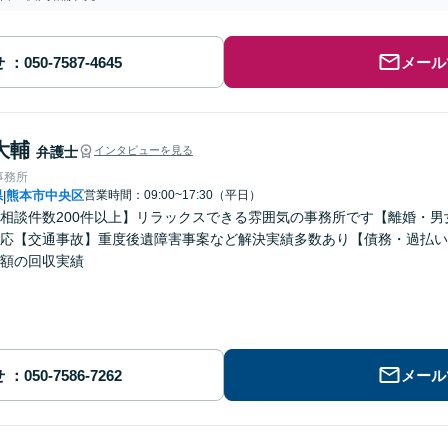
せ
メール
大輔
弁護士
インタビューを見る
事務所
県
熊本市中央区
営業時間：09:00~17:30（平日）
|
相談件数200件以上】リラックスできる雰囲気の事務所です【離婚・
応【交通事故】重度後遺障害事案など解決実績多数あり【債務・過払い
額の回収実績
せ
メール