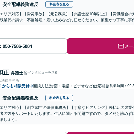
安全配慮義務違反
料金表を見る
エリア対応】【労災事故】【元公務員】【弁護士歴10年以上】【労働組合の
残業代の請求、不当解雇・雇い止めなどお任せください。慎重かつ丁寧に事
メー
和正
弁護士
インタビューを見る
合法律事務所
市
からも相談受付中
面談方法(対面・電話・ビデオなど)は応相談
営業時間：09:3
安全配慮義務違反
料金表を見る
エリア対応】【創立60年の法律事務所】【丁寧なヒアリング】未払いの残業
者の方をサポートいたします。生活に関わる問題ですので、ダメだと諦めず
ましょう。