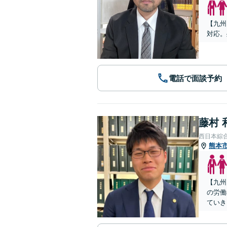
【九州
対応。
電話で面談予約
藤村 
西日本綜
熊本
【九州
の労働
ていき