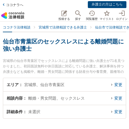
弁護士の方はこちら
ココナラへ
投稿する
探す
閲覧履歴
マイリスト
ログイン
ココナラ法律相談
宮城県で法律相談できる弁護士
仙台市で法律相談で
仙台市青葉区のセックスレスによる離婚問題に
強い弁護士
宮城県の仙台市青葉区でセックスレスによる離婚問題に強い弁護士が71名見つ
かりました。初回面談無料や休日面談に対応している弁護士、解決事例を持つ
弁護士なども掲載中。離婚・男女問題に関係する財産分与や養育費、親権等の
細かな分野での絞り込み検索もでき便利です。特にネクスパート法律事務所 仙
台オフィスの城石 悠貴弁護士や法律事務所絆の森本 裕己弁護士、弁護士法人リ
エリア
宮城県、仙台市青葉区
変更
ーガルプロフェッションの奥山 梢弁護士のプロフィール情報や弁護士費用、強
みなどが注目されています。『仙台市青葉区で土日や夜間に発生したセックス
相談内容
離婚・男女問題、セックスレス
変更
レスによる離婚問題のトラブルを今すぐに弁護士に相談したい』『セックスレ
スによる離婚問題のトラブル解決の実績豊富な近くの弁護士を検索したい』
『初回相談無料でセックスレスによる離婚問題を法律相談できる仙台市青葉区
詳細条件
未選択
変更
内の弁護士に相談予約したい』などでお困りの相談者さんにおすすめです。