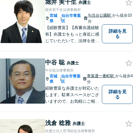
堀井 実千生
弁護士
通事故／離婚問題／相続問題
堀井実千生法律事務所
／など】
勾当台公園駅
から徒歩10
宮城
仙台市青葉
|
県
区
分
【経験豊富】【再審弁護経験
詳細を見
有】弁護士をもっと身近に感
る
じていただいて、法律を使っ
てあなたを守ります。
中谷 聡
弁護士
中谷聡法律事務所
青葉通一番町駅
から徒歩4
宮城
仙台市青葉
|
県
区
分
経験豊富な弁護士が対応いた
詳細を見
します。駐車スペースがござ
る
いますので、お気軽にご相談
にお越しいただけます。
浅倉 稔雅
弁護士
弁護士法人官澤綜合法律事務所