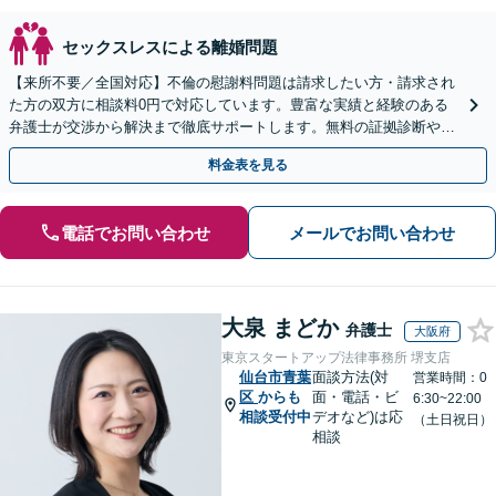
セックスレスによる離婚問題
【来所不要／全国対応】不倫の慰謝料問題は請求したい方・請求され
た方の双方に相談料0円で対応しています。豊富な実績と経験のある
弁護士が交渉から解決まで徹底サポートします。無料の証拠診断や着
手金の返還保証もありますので安心してご相談ください。
料金表を見る
電話でお問い合わせ
メールでお問い合わせ
大泉 まどか
弁護士
大阪府
東京スタートアップ法律事務所 堺支店
仙台市青葉
面談方法(対
営業時間：0
区
からも
面・電話・ビ
6:30~22:00
相談受付中
デオなど)は応
（土日祝日）
相談