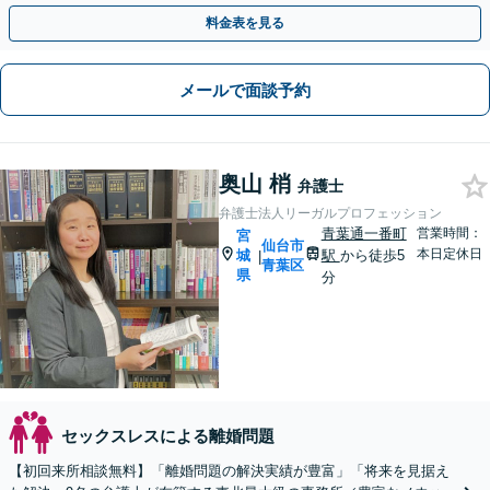
護士経験15年以上】
料金表を見る
メールで面談予約
奥山 梢
弁護士
弁護士法人リーガルプロフェッション
青葉通一番町
営業時間：
宮
仙台市
本日定休日
城
駅
から徒歩5
|
青葉区
県
分
セックスレスによる離婚問題
【初回来所相談無料】「離婚問題の解決実績が豊富」「将来を見据え