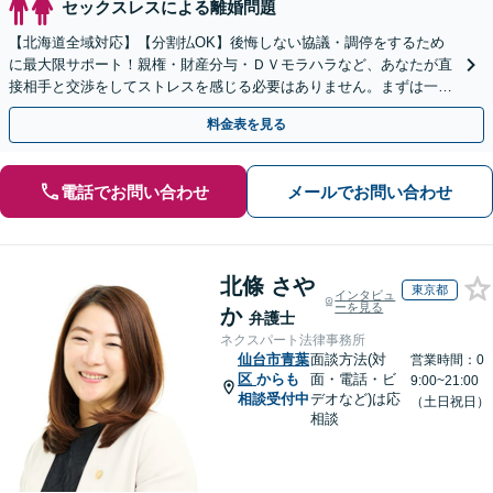
セックスレスによる離婚問題
【北海道全域対応】【分割払OK】後悔しない協議・調停をするため
に最大限サポート！親権・財産分与・ＤＶモラハラなど、あなたが直
接相手と交渉をしてストレスを感じる必要はありません。まずは一度
ご相談ください。
料金表を見る
電話でお問い合わせ
メールでお問い合わせ
北條 さや
東京都
インタビュ
ーを見る
か
弁護士
ネクスパート法律事務所
仙台市青葉
面談方法(対
営業時間：0
区
からも
面・電話・ビ
9:00~21:00
相談受付中
デオなど)は応
（土日祝日）
相談