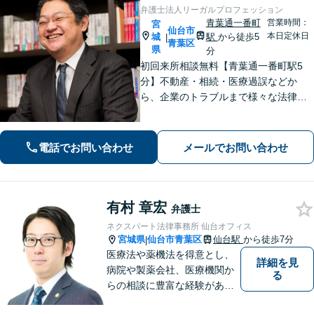
弁護士法人リーガルプロフェッション
青葉通一番町
営業時間：
宮
仙台市
本日定休日
城
駅
から徒歩5
|
青葉区
県
分
初回来所相談無料【青葉通一番町駅5
分】不動産・相続・医療過誤などか
ら、企業のトラブルまで様々な法律問
題に全力を尽くします。ご相談者様の
お話をお聞きし、最善の解決策へと導
くことを最も重視しています。お困り
電話でお問い合わせ
メールでお問い合わせ
の方はご相談ください。9名の弁護士が
在籍
有村 章宏
弁護士
ネクスパート法律事務所 仙台オフィス
宮城県
仙台市青葉区
仙台駅
から徒歩7分
|
医療法や薬機法を得意とし、
詳細を見
病院や製薬会社、医療機関か
る
らの相談に豊富な経験があり
ます。【初回相談無料】ご依