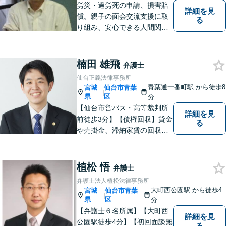
労災・過労死の申請、損害賠
詳細を見
償。親子の面会交流支援に取
る
り組み、安心できる人間関係
作りに取り組んでいます。
楠田 雄飛
弁護士
仙台正義法律事務所
青葉通一番町駅
から徒歩8
宮城
仙台市青葉
|
県
区
分
【仙台市営バス・高等裁判所
詳細を見
前徒歩3分】【債権回収】貸金
る
や売掛金、滞納家賃の回収な
らお任せください【離婚】不
倫慰謝料の請求を受けた方の
相談のみ受け付けております
植松 悟
弁護士
【相続】遺言書作成・相続放
弁護士法人植松法律事務所
棄・遺産分割・遺留分のご相
大町西公園駅
から徒歩4
宮城
仙台市青葉
|
談に対応しております
県
区
分
【弁護士６名所属】【大町西
詳細を見
公園駅徒歩4分】【初回面談無
る