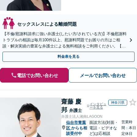
セックスレスによる離婚問題
【不倫/慰謝料請求に強い弁護士(したい方/されている方)】不倫慰謝料
トラブルの相談は毎月100件以上、慰謝料問題でお困りの方はご相
談・解決実績の豊富な弁護士による無料相談をご利用ください。【不
倫相談は初回0円】【全国対応】
料金表を見る
電話でお問い合わせ
メールでお問い合わせ
齋藤 慶
神奈川県
インタビュ
ーを見る
邦
弁護士
弁護士法人湘南LAGOON
営業時
仙台市青葉
面談方法(対面・
区
からも相
電話・ビデオな
間：本日
談受付中
ど)は応相談
定休日