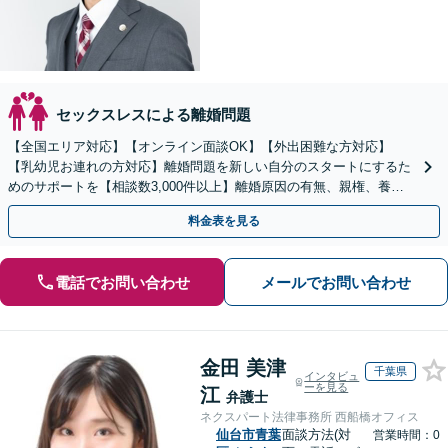
セックスレスによる離婚問題
【全国エリア対応】【オンライン面談OK】【外出困難な方対応】
【乳幼児お連れの方対応】離婚問題を新しい自分のスタートにするた
めのサポートを【相談数3,000件以上】離婚原因の有無、親権、養育
費、財産分与、慰謝料請求【夜間・休日相談可】
料金表を見る
電話でお問い合わせ
メールでお問い合わせ
金田 美津
千葉県
インタビュ
ーを見る
江
弁護士
ネクスパート法律事務所 西船橋オフィス
仙台市青葉
面談方法(対
営業時間：0