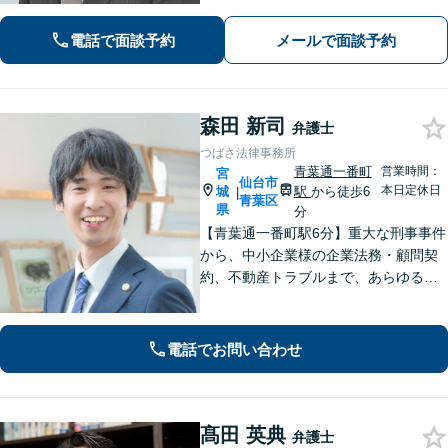
で全般に対応できます【社会保険労務
士資格あり】【中小企業診断士資格あ
電話で面談予約
メールで面談予約
り】【東北大学法学研究科助教も経
験】
森田 新司
弁護士
つばさ法律事務所
青葉通一番町
営業時間：
宮
仙台市
本日定休日
城
駅
から徒歩6
|
青葉区
県
分
【青葉通一番町駅6分】重大な刑事事件
から、中小企業様の企業法務・顧問契
約、不動産トラブルまで、あらゆる法
律問題に全力を尽くします。ご相談い
ただくだけで解決の糸口が見える場合
もございます。一人で抱え込まず、ま
電話でお問い合わせ
ずは初回無料相談へご連絡ください。
髙田 英典
弁護士