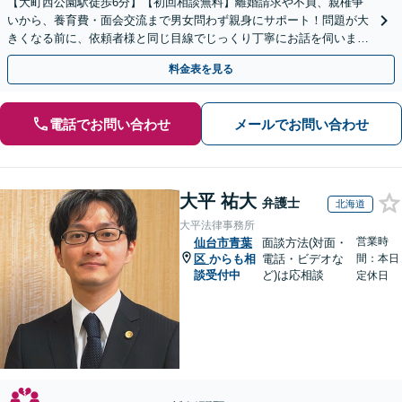
【大町西公園駅徒歩6分】【初回相談無料】離婚請求や不貞、親権争
いから、養育費・面会交流まで男女問わず親身にサポート！問題が大
きくなる前に、依頼者様と同じ目線でじっくり丁寧にお話を伺いま
す。お気軽にご相談ください【電話・メール・WEB相談可】
料金表を見る
電話でお問い合わせ
メールでお問い合わせ
大平 祐大
弁護士
北海道
大平法律事務所
営業時
仙台市青葉
面談方法(対面・
区
からも相
電話・ビデオな
間：本日
談受付中
ど)は応相談
定休日