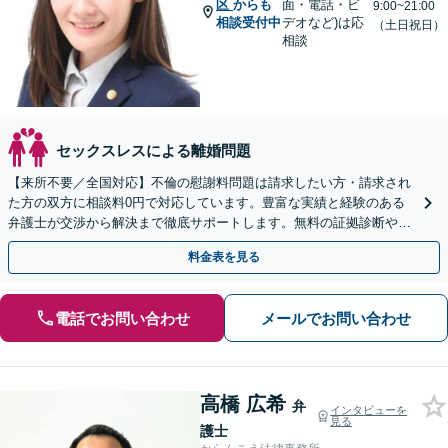
区
からも
面・電話・ビ
9:00~21:00
相談受付中
デオなど)は応
（土日祝日）
相談
セックスレスによる離婚問題
【来所不要／全国対応】不倫の慰謝料問題は請求したい方・請求され
た方の双方に相談料0円で対応しています。豊富な実績と経験のある
弁護士が交渉から解決まで徹底サポートします。無料の証拠診断や着
手金の返還保証もありますので安心してご相談ください。
料金表を見る
電話でお問い合わせ
メールでお問い合わせ
高橋 広希
弁
インタビューを
見る
護士