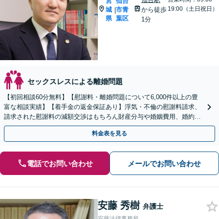
宮
仙台
19:00（土日祝日）
城
市青
から徒歩
|
県
葉区
1分
セックスレスによる離婚問題
【初回相談60分無料】【慰謝料・離婚問題について6,000件以上の豊
富な相談実績】【着手金の返金保証あり】浮気・不倫の慰謝料請求、
請求された慰謝料の減額交渉はもちろん財産分与や婚姻費用、婚約破
棄など様々な離婚・男女問題の解決実績が豊富です。
料金表を見る
電話でお問い合わせ
メールでお問い合わせ
安藤 秀樹
弁護士
安藤法律事務所