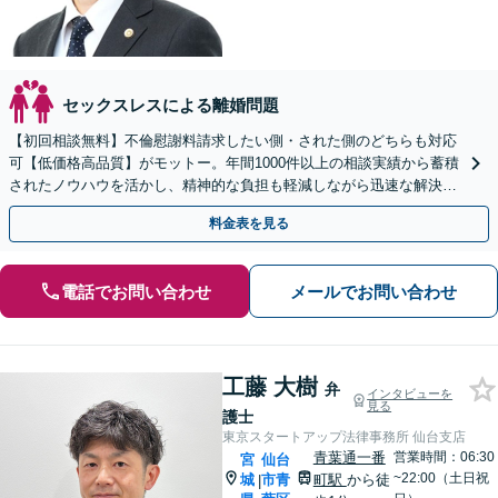
セックスレスによる離婚問題
【初回相談無料】不倫慰謝料請求したい側・された側のどちらも対応
可【低価格高品質】がモットー。年間1000件以上の相談実績から蓄積
されたノウハウを活かし、精神的な負担も軽減しながら迅速な解決を
目指します。【休日・夜間相談あり】【ビデオ面談可】
料金表を見る
電話でお問い合わせ
メールでお問い合わせ
工藤 大樹
弁
インタビューを
見る
護士
東京スタートアップ法律事務所 仙台支店
青葉通一番
営業時間：06:30
宮
仙台
~22:00（土日祝
城
市青
町駅
から徒
|