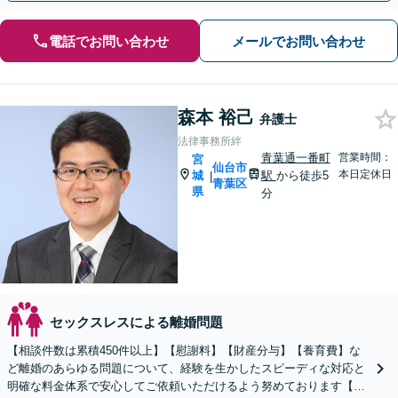
電話でお問い合わせ
メールでお問い合わせ
森本 裕己
弁護士
法律事務所絆
青葉通一番町
営業時間：
宮
仙台市
本日定休日
城
駅
から徒歩5
|
青葉区
県
分
セックスレスによる離婚問題
【相談件数は累積450件以上】【慰謝料】【財産分与】【養育費】な
ど離婚のあらゆる問題について、経験を生かしたスピーディな対応と
明確な料金体系で安心してご依頼いただけるよう努めております【弁