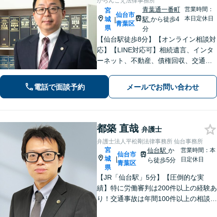
からんこえ法律事務所
青葉通一番町
営業時間：
宮
仙台市
本日定休日
城
駅
から徒歩4
|
青葉区
県
分
【仙台駅徒歩8分】【オンライン相談対
応】【LINE対応可】相続遺言、インタ
ーネット、不動産、債権回収、交通事
故など幅広く対応可能です。 改正プロ
バイダ責任制限法の発信者情報開示命
電話で面談予約
メールでお問い合わせ
令制度に対応しています。
都築 直哉
弁護士
弁護士法人平松剛法律事務所 仙台事務所
宮
仙台駅
か
営業時間：本
仙台市
城
|
日定休日
ら徒歩5分
青葉区
県
【JR「仙台駅」5分】【圧倒的な実
績】特に労働審判は200件以上の経験あ
り！交通事故は年間100件以上の相談対
応！もちろん、債権回収や企業法務ま