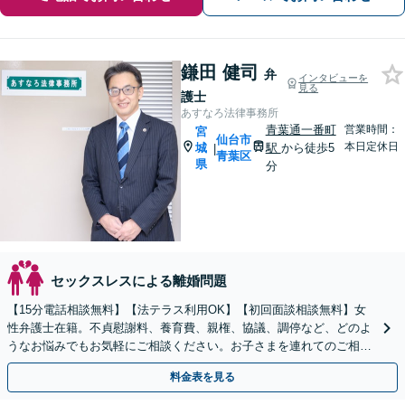
鎌田 健司
弁
インタビューを
見る
護士
あすなろ法律事務所
青葉通一番町
営業時間：
宮
仙台市
本日定休日
城
駅
から徒歩5
|
青葉区
県
分
セックスレスによる離婚問題
【15分電話相談無料】【法テラス利用OK】【初回面談相談無料】女
性弁護士在籍。不貞慰謝料、養育費、親権、協議、調停など、どのよ
うなお悩みでもお気軽にご相談ください。お子さまを連れてのご相談
も大歓迎です【青葉通一番町駅5分】
料金表を見る