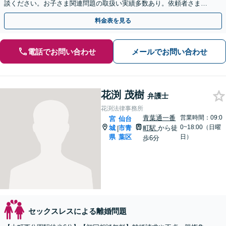
談ください。お子さま関連問題の取扱い実績多数あり。依頼者さまの
状況やご要望に寄り添い、最善の解決を目指します。
料金表を見る
電話でお問い合わせ
メールでお問い合わせ
花渕 茂樹
弁護士
花渕法律事務所
青葉通一番
営業時間：09:0
宮
仙台
0~18:00（日曜
城
市青
町駅
から徒
|
県
葉区
日）
歩6分
セックスレスによる離婚問題