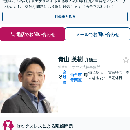
た解決」9名の弁護士が在籍する東北最大級の事務所／豊富なノウハ
ウをいかし、複雑な問題にも柔軟に対処します【法テラス利用可】
【秘密厳守】
料金表を見る
電話でお問い合わせ
メールでお問い合わせ
青山 英樹
弁護士
仙台のアオヤマ法律事務所
宮
仙台駅
か
営業時間：本
仙台市
城
|
日定休日
ら徒歩7分
青葉区
県
セックスレスによる離婚問題