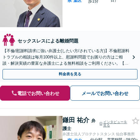
県
葉区
日）
歩1分
セックスレスによる離婚問題
【不倫/慰謝料請求に強い弁護士(したい方/されている方)】不倫慰謝料
トラブルの相談は毎月100件以上、慰謝料問題でお困りの方はご相
談・解決実績の豊富な弁護士による無料相談をご利用ください。【不
倫相談は初回0円】【宮城県全域対応】
料金表を見る
電話でお問い合わせ
メールでお問い合わせ
鎌田 祐介
弁
インタビューを
見る
護士
弁護士法人プロテクトスタンス 仙台事務所
仙台駅
営業時間：09:00~