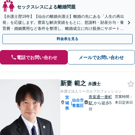
セックスレスによる離婚問題
【弁護士歴19年】【仙台の離婚弁護士】離婚の先にある「人生の再出
発」を応援します。豊富な解決実績をもとに、慰謝料・財産分与・養
育費・婚姻費用など条件を整理し、離婚成立に向け親身にサポートし
ます。【大町西公園駅1分】【夜間・休日対応可能】
料金表を見る
電話でお問い合わせ
メールでお問い合わせ
新妻 範之
弁護士
弁護士法人リーガルプロフェッション
青葉通一番町
営業時間：
宮
仙台市
本日定休日
城
駅
から徒歩5
|
青葉区
県
分