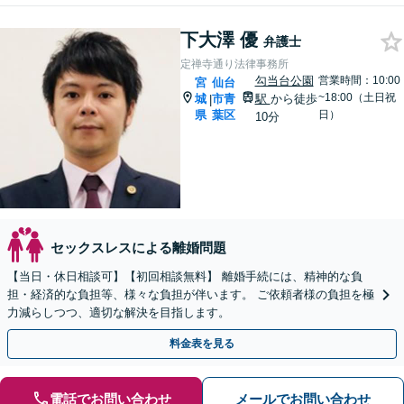
下大澤 優
弁護士
定禅寺通り法律事務所
勾当台公園
営業時間：10:00
宮
仙台
~18:00（土日祝
城
市青
駅
から徒歩
|
県
葉区
日）
10分
セックスレスによる離婚問題
【当日・休日相談可】【初回相談無料】 離婚手続には、精神的な負
担・経済的な負担等、様々な負担が伴います。 ご依頼者様の負担を極
力減らしつつ、適切な解決を目指します。
料金表を見る
電話でお問い合わせ
メールでお問い合わせ