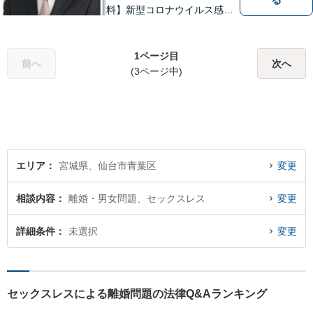
料】新型コロナウイルス感染
拡大や業績の悪化によって、
借金でお困りの方へ解決策を
ご提案いたします。その他分
1ページ目
前へ
次へ
野にも対応可能。相談者が十
(3ページ中)
分に理解できるよう丁寧に説
明することを心がけていま
す。
エリア
宮城県、仙台市青葉区
変更
相談内容
離婚・男女問題、セックスレス
変更
詳細条件
未選択
変更
セックスレスによる離婚問題の法律Q&Aランキング