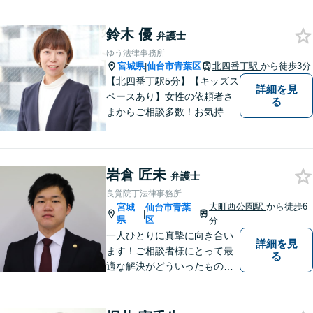
頼者様の声に真摯に耳を傾
け、「法律の能力」「コミュ
鈴木 優
ニケーション力」「リサーチ
弁護士
力」をフルに用いて、真の救
ゆう法律事務所
済を目指します。【分割払い
宮城県
仙台市青葉区
北四番丁駅
から徒歩3分
|
可】
【北四番丁駅5分】【キッズス
詳細を見
ペースあり】女性の依頼者さ
る
まからご相談多数！お気持ち
に寄り添うことを一番大切に
しています。離婚・男女問題
はお任せください！不貞慰謝
岩倉 匠未
料請求／親権・養育費【労働
弁護士
問題】マタハラなど女性特有
良覚院丁法律事務所
のトラブルに迅速に対応【初
大町西公園駅
から徒歩6
宮城
仙台市青葉
|
回相談無料】
県
区
分
一人ひとりに真摯に向き合い
詳細を見
ます！ご相談者様にとって最
る
適な解決がどういったものな
のか、丁寧にご説明いたしま
す【ご相談者様と二人三脚で
解決に臨む 】【労働問題／交