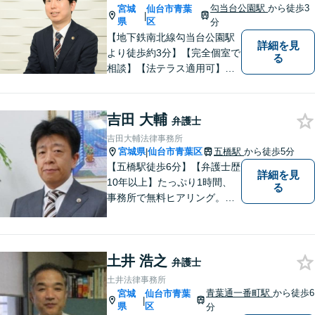
勾当台公園駅
から徒歩3
宮城
仙台市青葉
|
県
区
分
【地下鉄南北線勾当台公園駅
詳細を見
より徒歩約3分】【完全個室で
る
相談】【法テラス適用可】十
分な準備と誠実な対応を心が
けております。法律問題でお
困りの方はお気軽にご相談く
吉田 大輔
弁護士
ださい。
吉田大輔法律事務所
宮城県
仙台市青葉区
五橋駅
から徒歩5分
|
【五橋駅徒歩6分】【弁護士歴
詳細を見
10年以上】たっぷり1時間、
る
事務所で無料ヒアリング。気
になる費用も事務所でご説
明。離婚問題／遺産相続／交
通事故、多分野に対応。解決
土井 浩之
の糸口を一緒に探すことを大
弁護士
切にしています。
土井法律事務所
青葉通一番町駅
から徒歩6
宮城
仙台市青葉
|
県
区
分