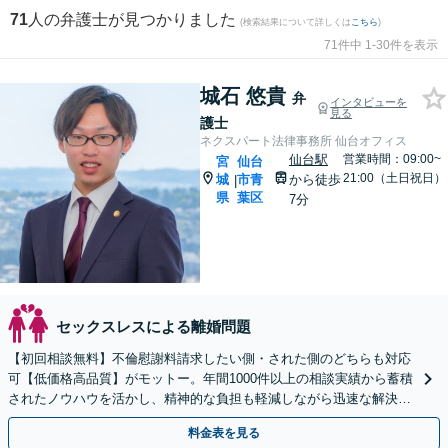
71
人の弁護士が見つかりました
(検索結果について詳しくは
こちら
)
71件中 1-30件を表示
城石 悠貴
弁
インタビューを
見る
護士
ネクスパート法律事務所 仙台オフィス
仙台駅
営業時間：09:00~
宮
仙台
21:00（土日祝日）
城
市青
から徒歩
|
県
葉区
7分
セックスレスによる離婚問題
【初回相談無料】不倫慰謝料請求したい側・された側のどちらも対応
可【低価格高品質】がモットー。年間1000件以上の相談実績から蓄積
されたノウハウを活かし、精神的な負担も軽減しながら迅速な解決を
目指します。【休日・夜間相談あり】【ビデオ面談可】
料金表を見る