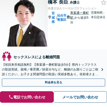
橋本 長臣
弁護士
弁護士法人リーガルプロフェッション
青葉通一番町
営業時間：
宮
仙台市
本日定休日
城
駅
から徒歩5
|
青葉区
県
分
セックスレスによる離婚問題
【初回来所相談無料】【青葉通一番町駅徒歩5分】県内トップクラス
の取扱実績。親権／養育費／財産分与など、離婚のお困りごとはご相
談ください。お子さま関連問題の取扱い実績多数あり。依頼者さまの
状況やご要望に寄り添い、最善の解決を目指します。
料金表を見る
電話でお問い合わせ
メールでお問い合わせ