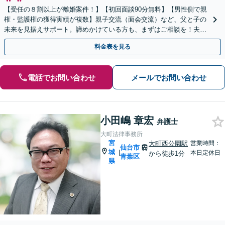
【受任の８割以上が離婚案件！】【初回面談90分無料】【男性側で親
権・監護権の獲得実績が複数】親子交流（面会交流）など、父と子の
未来を見据えサポート。諦めかけている方も、まずはご相談を！夫婦
カウンセラー・公認会計士資格あり【WEB面談可】
料金表を見る
電話でお問い合わせ
メールでお問い合わせ
小田嶋 章宏
弁護士
大町法律事務所
宮
大町西公園駅
営業時間：
仙台市
城
|
本日定休日
から徒歩1分
青葉区
県