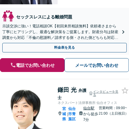
セックスレスによる離婚問題
示談交渉に強い！電話相談OK【初回来所相談無料】依頼者さまから
丁寧にヒアリングし、最適な解決策をご提案します。財産分与は財産
調査から対応「不倫の慰謝料／請求する側・された側どちらも対応
可」【休日・夜間相談可】【完全個室】【子連れ相談可】
料金表を見る
電話でお問い合わせ
メールでお問い合わせ
鎌田 光
弁護
インタビューを見
る
士
ネクスパート法律事務所 仙台オフィス
仙台駅
営業時間：09:00~
宮
仙台
21:00（土日祝日）
城
市青
から徒歩
|
県
葉区
7分