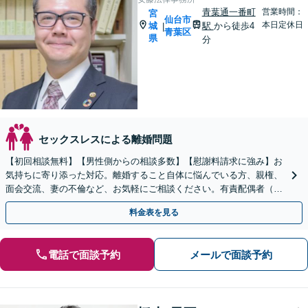
青葉通一番町
営業時間：
宮
仙台市
本日定休日
城
駅
から徒歩4
|
青葉区
県
分
セックスレスによる離婚問題
【初回相談無料】【男性側からの相談多数】【慰謝料請求に強み】お
気持ちに寄り添った対応。離婚すること自体に悩んでいる方、親権、
面会交流、妻の不倫など、お気軽にご相談ください。有責配偶者（不
倫した側）の相談も対応します。【青葉通一番町駅4分】
料金表を見る
電話で面談予約
メールで面談予約