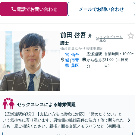
電話でお問い合わせ
メールでお問い合わせ
前田 啓吾
弁
インタビューを
見る
護士
仙台青葉ゆかり法律事務所
広瀬通駅
営業時間：10:00~
宮
仙台
21:00（土日祝
城
市青
から徒歩3
|
県
葉区
日）
分
セックスレスによる離婚問題
【広瀬通駅約3分】【支払い方法は柔軟に対応】「諦めたくない」と
いう気持ちに寄り添います。男性側の離婚案件に注力！他で断られた
方も一度ご相談ください。親権／面会交流／モラハラなど【初回相談
60分無料】【オンライン相談可能】