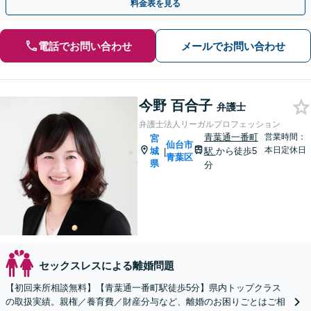
料金表を見る
電話でお問い合わせ
メールでお問い合わせ
今野 百合子
弁護士
弁護士法人リーガルプロフェッション
青葉通一番町
営業時間：
宮
仙台市
本日定休日
城
駅
から徒歩5
|
青葉区
県
分
セックスレスによる離婚問題
【初回来所相談無料】【青葉通一番町駅徒歩5分】県内トップクラス
の取扱実績。親権／養育費／財産分与など、離婚のお困りごとはご相