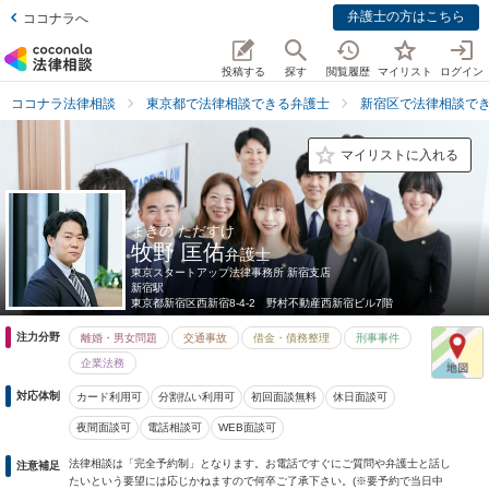
弁護士の方はこちら
ココナラへ
投稿する
探す
閲覧履歴
マイリスト
ログイン
ココナラ法律相談
東京都で法律相談できる弁護士
新宿区で法律相談で
マイリストに入れる
まきの ただすけ
牧野 匡佑
弁護士
東京スタートアップ法律事務所 新宿支店
新宿駅
東京都
新宿区西新宿8-4-2 野村不動産西新宿ビル7階
注力分野
離婚・男女問題
交通事故
借金・債務整理
刑事事件
企業法務
対応体制
カード利用可
分割払い利用可
初回面談無料
休日面談可
夜間面談可
電話相談可
WEB面談可
法律相談は「完全予約制」となります。お電話ですぐにご質問や弁護士と話し
注意補足
たいという要望には応じかねますので何卒ご了承下さい。(※要予約で当日中