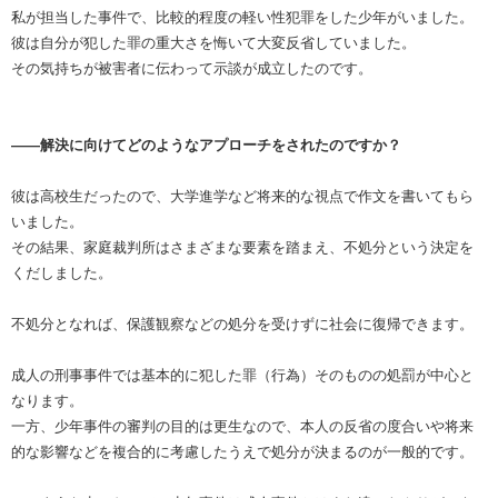
私が担当した事件で、比較的程度の軽い性犯罪をした少年がいました。
彼は自分が犯した罪の重大さを悔いて大変反省していました。
その気持ちが被害者に伝わって示談が成立したのです。
――解決に向けてどのようなアプローチをされたのですか？
彼は高校生だったので、大学進学など将来的な視点で作文を書いてもら
いました。
その結果、家庭裁判所はさまざまな要素を踏まえ、不処分という決定を
くだしました。
不処分となれば、保護観察などの処分を受けずに社会に復帰できます。
成人の刑事事件では基本的に犯した罪（行為）そのものの処罰が中心と
なります。
一方、少年事件の審判の目的は更生なので、本人の反省の度合いや将来
的な影響などを複合的に考慮したうえで処分が決まるのが一般的です。