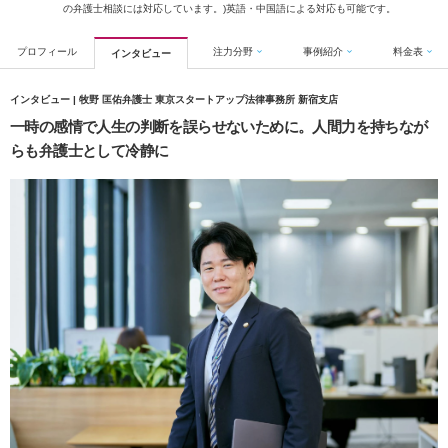
の弁護士相談には対応しています。)英語・中国語による対応も可能です。
プロフィール
注力分野
事例紹介
料金表
インタビュー
インタビュー | 牧野 匡佑弁護士 東京スタートアップ法律事務所 新宿支店
一時の感情で人生の判断を誤らせないために。人間力を持ちなが
らも弁護士として冷静に