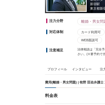
新宿駅
東京都
新
注力分野
離婚・男女問
対応体制
カード利用可
WEB面談可
法律相談は「完全予
注意補足
さい。(※要予約で
プロフィール
インタビュー
注
費用(離婚・男女問題) | 牧野 匡佑弁護
料金表