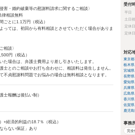
受付
侵害・婚約破棄等の慰謝料請求に関するご相談〉
平日
法律相談無料
土日
間ごとに1.1万円（税込）
定休
よっては、初回から有料相談とさせていただく場合がありま
定休
ご相談〉
対応
,500円（税込）
東京都
いた場合は、弁護士費用より差し引きいたします。
栃木県
護士とのご相談やお打ち合わせに、相談料は発生しません。
宮城県
て不貞慰謝料問題でお悩みの場合は無料相談となります。
長野県
愛知県
兵庫県
広島県
護士報酬は後払い制）
香川県
佐賀県
鹿児島
込）+経済的利益の18.7％（税込）
事務
ならない保証」あり
完全