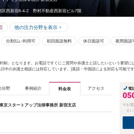
宿区西新宿8-4-2 野村不動産西新宿ビル7階
題
他の注力分野を表示
分割払い利用可
初回面談無料
休日面談可
夜間面談
約制」となります。お電話ですぐにご質問や弁護士と話したいという要望に
当日中の弁護士相談には対応しています。)英語・中国語による対応も可能で
力分野
事例紹介
アクセス
料金表
電
05
士 東京スタートアップ法律事務所 新宿支店
※お電
えい