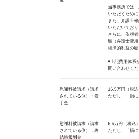
金
当事務所では、
いただくために
また、弁護士報
いただいており
さらに、依頼者
額（弁護士費用
経済的利益の額
◾️上記費用体
問い合わせくだ
慰謝料被請求（請求
16.5万円（税
されている側）：着
ただし、「損に
手金
慰謝料被請求（請求
5.5万円（税込
されている側）：終
ただし、「損に
結時報酬金