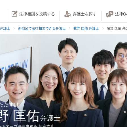
法律相談を投稿する
弁護士を探す
法律Q
弁護士
新宿区で法律相談できる弁護士
牧野 匡佑 弁護士
牧野 匡佑 
 ただすけ
野 匡佑
弁護士
ートアップ法律事務所 新宿支店