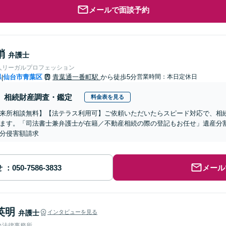
メールで面談予約
梢
弁護士
人リーガルプロフェッション
県
仙台市青葉区
青葉通一番町駅
から徒歩5分
営業時間：本日定休日
|
相続財産調査・鑑定
料金表を見る
来所相談無料】【法テラス利用可】ご依頼いただいたらスピード対応で、相
ます。「司法書士兼弁護士が在籍／不動産相続の際の登記もお任せ」遺産分
分侵害額請求
せ
メール
英明
弁護士
インタビューを見る
台法律事務所