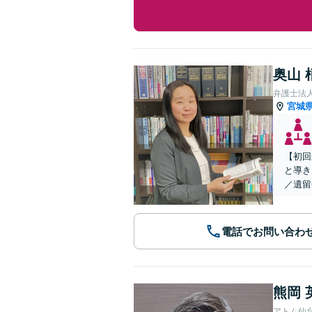
奥山 
弁護士法
宮城
【初回
と導き
／遺留
電話でお問い合わ
熊岡 
アトム仙