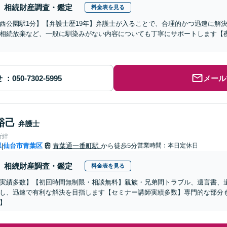
相続財産調査・鑑定
料金表を見る
西公園駅1分】【弁護士歴19年】弁護士が入ることで、合理的かつ迅速に解
相続放棄など、一般に馴染みがない内容についても丁寧にサポートします【
せ
メール
裕己
弁護士
所絆
県
仙台市青葉区
青葉通一番町駅
から徒歩5分
営業時間：本日定休日
|
相続財産調査・鑑定
料金表を見る
実績多数】【初回時間無制限・相談無料】親族・兄弟間トラブル、遺言書、
し、迅速で有利な解決を目指します【セミナー講師実績多数】専門的な部分も
】