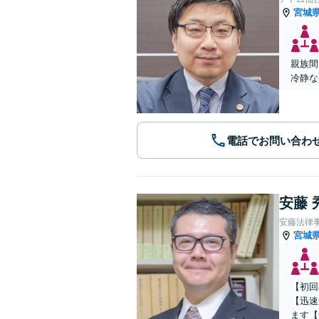
宮城
親族間
冷静な
電話でお問い合わ
安藤 
安藤法律
宮城
【初回
【迅速
ます【