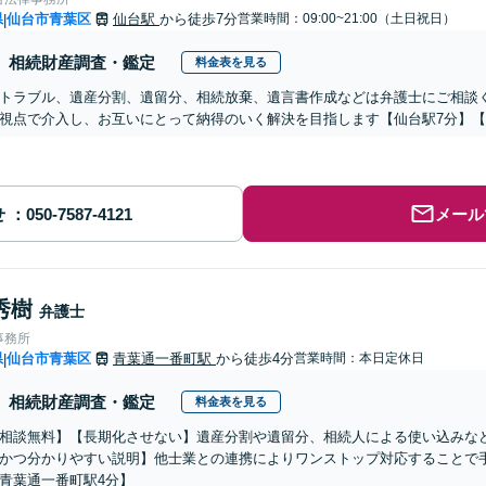
県
仙台市青葉区
仙台駅
から徒歩7分
営業時間：09:00~21:00（土日祝日）
|
相続財産調査・鑑定
料金表を見る
トラブル、遺産分割、遺留分、相続放棄、遺言書作成などは弁護士にご相談
視点で介入し、お互いにとって納得のいく解決を目指します【仙台駅7分】
せ
メール
秀樹
弁護士
事務所
県
仙台市青葉区
青葉通一番町駅
から徒歩4分
営業時間：本日定休日
|
相続財産調査・鑑定
料金表を見る
相談無料】【長期化させない】遺産分割や遺留分、相続人による使い込みな
かつ分かりやすい説明】他士業との連携によりワンストップ対応することで
青葉通一番町駅4分】