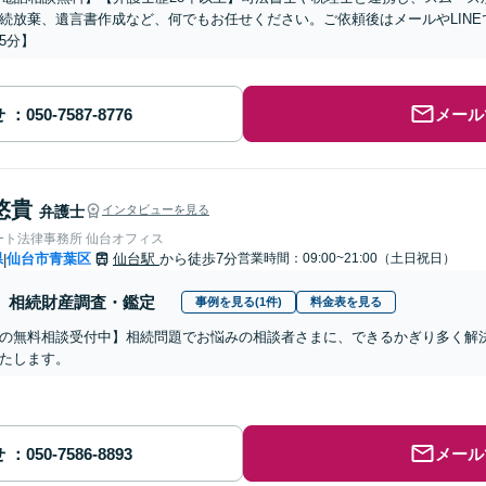
続放棄、遺言書作成など、何でもお任せください。ご依頼後はメールやLIN
5分】
せ
メール
悠貴
弁護士
インタビューを見る
ート法律事務所 仙台オフィス
県
仙台市青葉区
仙台駅
から徒歩7分
営業時間：09:00~21:00（土日祝日）
|
相続財産調査・鑑定
事例を見る(1件)
料金表を見る
の無料相談受付中】相続問題でお悩みの相談者さまに、できるかぎり多く解
たします。
せ
メール