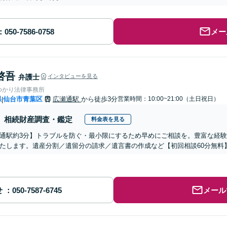
メー
啓吾
弁護士
インタビューを見る
ゆかり法律事務所
県
仙台市青葉区
広瀬通駅
から徒歩3分
営業時間：10:00~21:00（土日祝日）
|
相続財産調査・鑑定
料金表を見る
通駅約3分】トラブルを防ぐ・最小限にするため早めにご相談を。豊富な経
たします。遺産分割／遺留分の請求／遺言書の作成など【初回相談60分無料
せ
メール