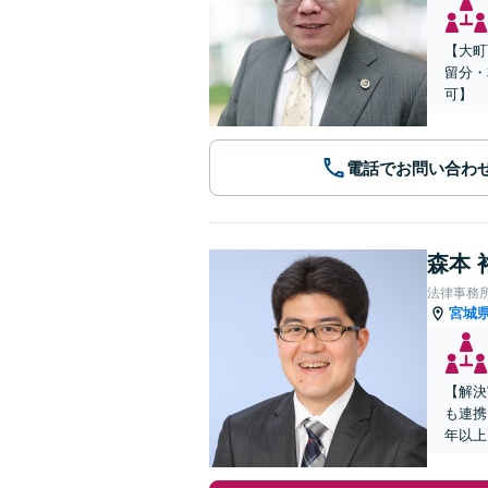
【大町
留分・
可】
電話でお問い合わ
森本 
法律事務
宮城
【解決
も連携
年以上