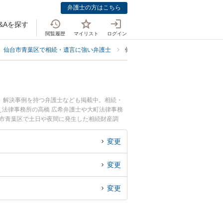
弁護士の方はこちら
&Aを探す
閲覧履歴
マイリスト
ログイン
仙台市青葉区で相続・遺言に強い弁護士
仙台市青葉区で相続財産調査・鑑定
、解決事例を持つ弁護士なども掲載中。相続・
法律事務所の高橋 広希弁護士や大町法律事務
台市青葉区で土日や夜間に発生した相続財産調
い』『初回相談無料で相続財産調査・鑑定を法律
変更
変更
変更