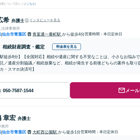
結果について詳しくは
こちら
)
広希
弁護士
インタビューを見る
え法律事務所
県
仙台市青葉区
青葉通一番町駅
から徒歩4分
営業時間：本日定休日
|
相続財産調査・鑑定
料金表を見る
駅徒歩8分】【全国対応】相続や遺産に関する不安なことは、小さなお悩み
託／遺産分割協議／相続放棄など、相続が発生する前後どちらの案件も取り
カ・スマホ決済可】
メール
 章宏
弁護士
事務所
県
仙台市青葉区
大町西公園駅
から徒歩1分
営業時間：本日定休日
|