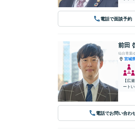
電話で面談予約
前田 
仙台青葉
宮城
【広瀬
ートい
電話でお問い合わ