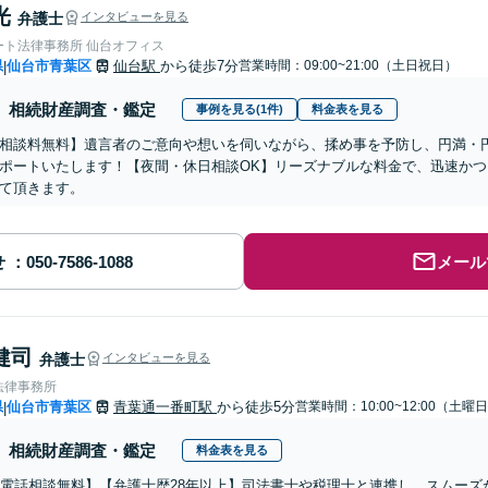
光
弁護士
インタビューを見る
ート法律事務所 仙台オフィス
県
仙台市青葉区
仙台駅
から徒歩7分
営業時間：09:00~21:00（土日祝日）
|
相続財産調査・鑑定
事例を見る(1件)
料金表を見る
相談料無料】遺言者のご意向や想いを伺いながら、揉め事を予防し、円満・
ポートいたします！【夜間・休日相談OK】リーズナブルな料金で、迅速か
て頂きます。
せ
メール
健司
弁護士
インタビューを見る
法律事務所
県
仙台市青葉区
青葉通一番町駅
から徒歩5分
営業時間：10:00~12:00（土曜
|
相続財産調査・鑑定
料金表を見る
分電話相談無料】【弁護士歴28年以上】司法書士や税理士と連携し、スムー