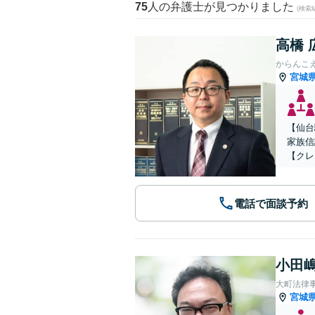
75
人の弁護士が見つかりました
(検索
高橋 
からんこ
宮城
【仙台
家族信
【クレ
電話で面談予約
小田嶋
大町法律
宮城