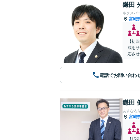
鎌田 
ネクスパ
宮城
【初回
成をサ
応させ
電話でお問い合わ
鎌田 
あすなろ
宮城
【15