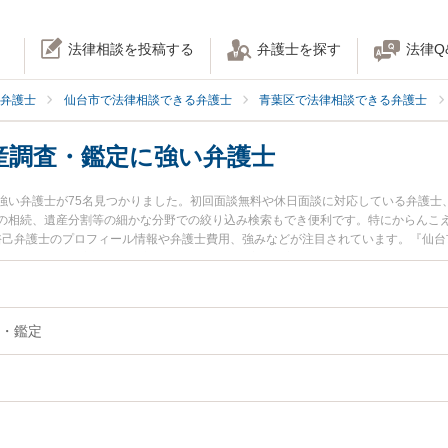
法律相談を投稿する
弁護士を探す
法律Q
弁護士
仙台市で法律相談できる弁護士
青葉区で法律相談できる弁護士
産調査・鑑定に強い弁護士
強い弁護士が75名見つかりました。初回面談無料や休日面談に対応している弁護士
の相続、遺産分割等の細かな分野での絞り込み検索もでき便利です。特にからんこえ
 裕己弁護士のプロフィール情報や弁護士費用、強みなどが注目されています。『仙
たい』『相続財産調査・鑑定のトラブル解決の実績豊富な近くの弁護士を検索した
したい』などでお困りの相談者さんにおすすめです。
・鑑定