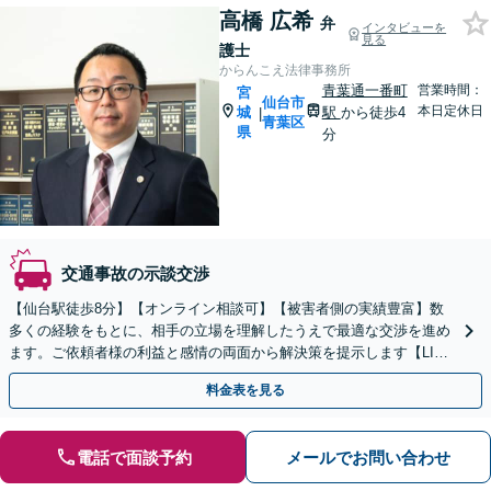
高橋 広希
弁
インタビューを
見る
護士
からんこえ法律事務所
青葉通一番町
営業時間：
宮
仙台市
本日定休日
城
駅
から徒歩4
|
青葉区
県
分
交通事故の示談交渉
【仙台駅徒歩8分】【オンライン相談可】【被害者側の実績豊富】数
多くの経験をもとに、相手の立場を理解したうえで最適な交渉を進め
ます。ご依頼者様の利益と感情の両面から解決策を提示します【LINE
対応可】【全国対応】【クレカ・スマホ決済可】
料金表を見る
電話で面談予約
メールでお問い合わせ