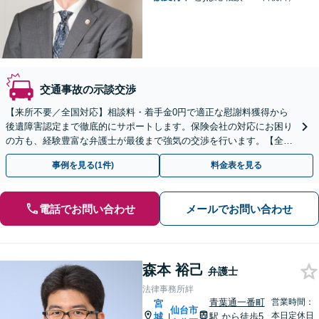
交通事故の示談交渉
【来所不要／全国対応】相談料・着手金0円で適正な慰謝料獲得から
後遺障害認定まで徹底的にサポートします。保険会社の対応にお困り
の方も、経験豊富な弁護士が最後まで強気の交渉を行います。【全国
13拠点】お気軽にご相談ください。
事例を見る(1件)
料金表を見る
電話でお問い合わせ
メールでお問い合わせ
森本 裕己
弁護士
法律事務所絆
青葉通一番町
営業時間：
宮
仙台市
本日定休日
城
駅
から徒歩5
|