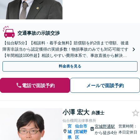
交通事故の示談交渉
【仙台駅5分】【相談料・着手金無料】賠償額を約2倍まで増額、後遺
障害非該当から認定獲得の実績多数！物損事故のみでも対応可能です
【年間相談100件超】相談しやすい費用体系で、事故直後から解決ま
で徹底サポート！【弁護士費用特約で費用負担ゼロ】
料金表を見る
電話で面談予約
メールで面談予約
小澤 宏大
弁護士
仙台榴岡法律事務所
宮
仙台市
宮城野通駅
営業時間：
城
宮城野
|
本日定休日
から徒歩4分
県
区