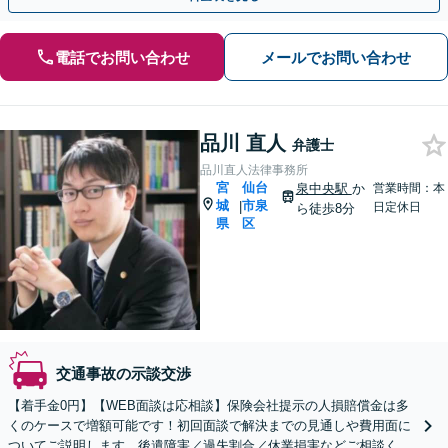
電話でお問い合わせ
メールでお問い合わせ
品川 直人
弁護士
品川直人法律事務所
宮
仙台
泉中央駅
か
営業時間：本
城
市泉
|
日定休日
ら徒歩8分
県
区
交通事故の示談交渉
【着手金0円】【WEB面談は応相談】保険会社提示の人損賠償金は多
くのケースで増額可能です！初回面談で解決までの見通しや費用面に
ついてご説明します。後遺障害／過失割合／休業損害などご相談くだ