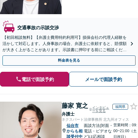
交通事故の示談交渉
【初回相談無料】【弁護士費用特約利用可】損保会社の代理人経験を
活かして対応します。人身事故の場合、弁護士に依頼すると、賠償額
が大きく上がることがあります。示談書に押印する前にご相談くださ
い。【全国オンライン対応】【無料駐車場あり】
料金表を見る
電話で面談予約
メールで面談予約
藤家 寛之
福岡県
インタビュ
ーを見る
弁護士
ネクスパート法律事務所 北九州オフィス
営業時間：09:
仙台市
面談方法(対面・
からも相
電話・ビデオな
00~21:00（土
談受付中
ど)は応相談
日祝日）