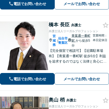
応。司法書士や税理士と連携。【青葉
電話でお問い合わせ
メールでお問い合わせ
通一番町駅5分】
橋本 長臣
弁護士
弁護士法人リーガルプロフェッション
青葉通一番町
営業時間：
宮
仙台市
本日定休日
城
駅
から徒歩5
|
青葉区
県
分
【完全個室で相談可】【近隣駐車場
有】【青葉通一番町駅 徒歩5分】利益
を追求するのではなく法律と良心に従
って紛争の解決をすることが大切だと
考えています。依頼者様の意向を丁寧
にお聞きしご要望に沿った解決をする
電話でお問い合わせ
メールでお問い合わせ
ように心がけています。お気軽にご相
談ください。
奥山 梢
弁護士
弁護士法人リーガルプロフェッション