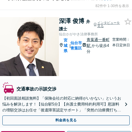
82件中 1-30件を表示
深澤 俊博
弁
インタビューを
見る
護士
仙台かがやき法律事務所
青葉通一番町
営業時間：
宮
仙台市
本日定休日
城
駅
から徒歩4
|
青葉区
県
分
交通事故の示談交渉
【初回面談相談無料】「保険会社の対応に納得がいかない」というお
悩みを解決します！【仙台駅5分】【弁護士費用特約利用可】慰謝料
の増額交渉はお任せ「後遺障害認定サポート」「突然の治療費打ち切
りにも対応」【バリアフリー対応】
料金表を見る