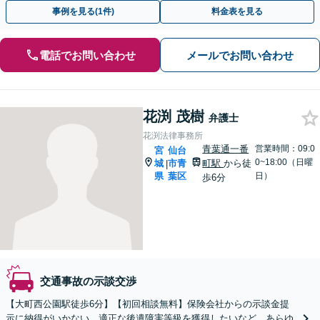
で、お気軽にご連絡ください。ご相談・着手金は無料です。
事例を見る(1件)
料金表を見る
電話でお問い合わせ
メールでお問い合わせ
花渕 茂樹
弁護士
花渕法律事務所
青葉通一番
営業時間：09:0
宮
仙台
0~18:00（日曜
城
市青
町駅
から徒
|
県
葉区
日）
歩6分
交通事故の示談交渉
【大町西公園駅徒歩6分】【初回相談無料】保険会社からの示談金提
示に納得がいかない、適正な後遺障害等級を獲得したいなど、あらゆ