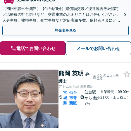
【初回相談60分無料】【仙台駅6分】賠償額交渉／後遺障害等級認定
／治療費の打ち切りなど、交通事故のお困りごとはお任せください。
人身事故、物損事故、死亡事故など対応実績多数。依頼者さまにとっ
て最善の解決となるよう、粘り強く交渉・対応します
料金表を見る
電話でお問い合わせ
メールでお問い合わせ
熊岡 英明
弁
インタビューを
見る
護士
アトム仙台法律事務所
仙台駅
営業時間：09:00~
宮
仙台
21:00（土日祝日）
城
市青
から徒歩
|
県
葉区
7分