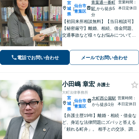
青葉通一番町
営業時間：
宮
仙台市
本日定休日
城
駅
から徒歩5
|
青葉区
県
分
【初回来所相談無料】【当日相談可】
【秘密厳守】離婚、相続、借金問題、
交通事故など様々なお悩みについて、
誠実にお話しをうかがいスピーディー
な問題解決を目指します。まずはお気
軽にご相談下さい。
電話でお問い合わせ
メールでお問い合わせ
小田嶋 章宏
弁護士
大町法律事務所
宮
大町西公園駅
営業時間：
仙台市
城
|
本日定休日
から徒歩1分
青葉区
県
【弁護士歴19年】離婚・相続・借金な
ど、身近な法律問題にズバッと答える
「頼れる町弁」。 相手との交渉、調
停、裁判、各種手続まで、必要に応じ