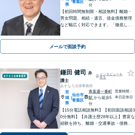
青葉区
県
分
【初回時間無制限・相談無料】離婚・
男女問題、相続・遺言、借金債務整理
など幅広く対応できます。「徹底した
顧客志向」や「丁寧でわかりやすい説
明」にこだわっています【弁護士経験1
5年以上】
メールで面談予約
鎌田 健司
弁
インタビューを
見る
護士
あすなろ法律事務所
青葉通一番町
営業時間：
宮
仙台市
本日定休日
城
駅
から徒歩5
|
青葉区
県
分
【15分電話相談無料】【初回面談相談3
0分無料】【弁護士歴28年以上】豊富な
経験を持ち、離婚・交通事故・債務整
理・相続・消費者被害など、幅広く対