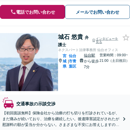
電話でお問い合わせ
メールでお問い合わせ
城石 悠貴
弁
インタビューを
見る
護士
ネクスパート法律事務所 仙台オフィス
仙台駅
営業時間：09:00~
宮
仙台
21:00（土日祝日）
城
市青
から徒歩
|
県
葉区
7分
交通事故の示談交渉
【初回面談無料】保険会社から治療の打ち切りを打診されているが、
まだ痛みが続いており、治療を継続したい。後遺障害認定がされたが
慰謝料の額が妥当か分からない。さまざまな不安にお答えしますの