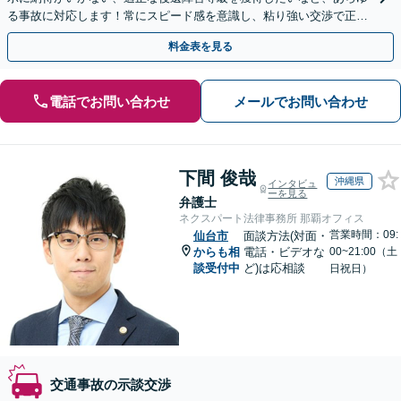
る事故に対応します！常にスピード感を意識し、粘り強い交渉で正当
な賠償金の獲得をサポート【電話・メール・WEB相談可】
料金表を見る
電話でお問い合わせ
メールでお問い合わせ
下間 俊哉
沖縄県
インタビュ
ーを見る
弁護士
ネクスパート法律事務所 那覇オフィス
営業時間：09:
仙台市
面談方法(対面・
からも相
電話・ビデオな
00~21:00（土
談受付中
ど)は応相談
日祝日）
交通事故の示談交渉