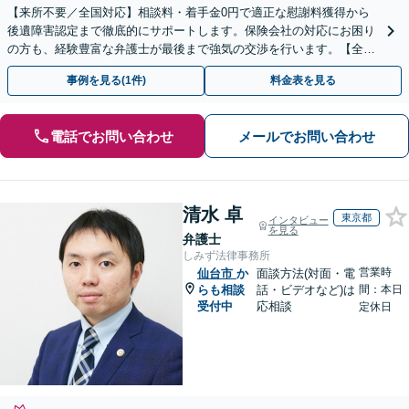
【来所不要／全国対応】相談料・着手金0円で適正な慰謝料獲得から
後遺障害認定まで徹底的にサポートします。保険会社の対応にお困り
の方も、経験豊富な弁護士が最後まで強気の交渉を行います。【全国
13拠点】お気軽にご相談ください。
事例を見る(1件)
料金表を見る
電話でお問い合わせ
メールでお問い合わせ
清水 卓
東京都
インタビュー
を見る
弁護士
しみず法律事務所
営業時
仙台市
か
面談方法(対面・電
らも相談
話・ビデオなど)は
間：本日
受付中
応相談
定休日