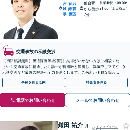
仙台駅
営業時間：09:00~
宮
仙台
21:00（土日祝日）
城
市青
から徒歩
|
県
葉区
7分
交通事故の示談交渉
【初回相談無料】後遺障害等級認定に納得がいかない方はご相談くだ
さい！交通事故に精通した弁護士が提携医と連携し、異議申し立てや
示談交渉など最善の解決へ全力を尽くします。ご来所が困難な場合も
柔軟に対応します。【電話・WEB面談可】
事例を見る(1件)
料金表を見る
電話でお問い合わせ
メールでお問い合わせ
鎌田 祐介
弁
インタビューを