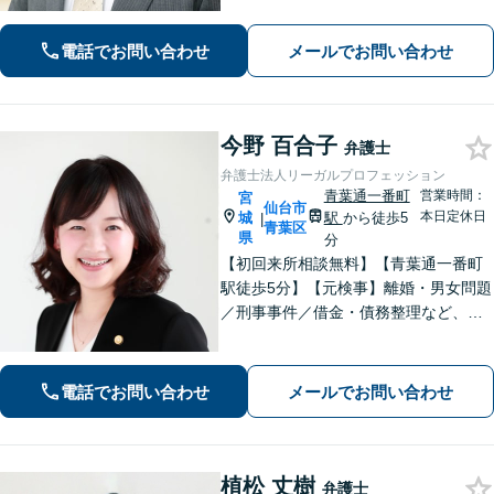
て安心してお任せいただけます。 【相
談料30分1,100円】【大町西公園駅1
電話でお問い合わせ
メールでお問い合わせ
分】【夜間・休日対応可能】
今野 百合子
弁護士
弁護士法人リーガルプロフェッション
青葉通一番町
営業時間：
宮
仙台市
本日定休日
城
駅
から徒歩5
|
青葉区
県
分
【初回来所相談無料】【青葉通一番町
駅徒歩5分】【元検事】離婚・男女問題
／刑事事件／借金・債務整理など、あ
らゆる法律問題に全力を尽くします。
ご相談者さまのお話を丁寧にうかが
い、最善の解決策へと導くことを最も
電話でお問い合わせ
メールでお問い合わせ
重視しています。お困りの方はご相談
ください。
植松 丈樹
弁護士