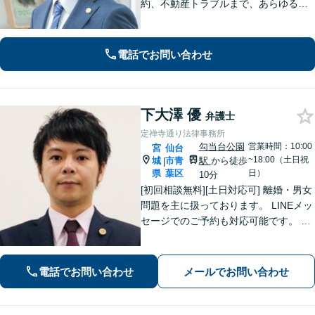
約、不動産トラブルまで、あらゆる法
律問題に全力を尽くします。ご相談い
ただくだけで解決の糸口が見える場合
もございます。一人で抱え込まず、ま
電話でお問い合わせ
ずは初回無料相談へご連絡ください。
下大澤 優
弁護士
定禅寺通り法律事務所
勾当台公園
営業時間：10:00
宮
仙台
~18:00（土日祝
城
市青
駅
から徒歩
|
県
葉区
日）
10分
[初回相談無料][土日対応可] 離婚・男女
問題を主に扱っております。 LINEメッ
セージでのご予約も対応可能です。 LI
NEでのご予約をご希望の場合は、以下
のリンクからご登録ください。 https://l
in.ee/uFqpYWb
電話でお問い合わせ
メールでお問い合わせ