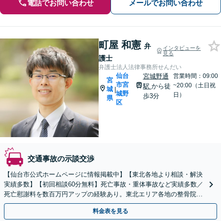
電話でお問い合わせ
メールでお問い合わせ
町屋 和憲
弁
インタビューを
見る
護士
弁護士法人法律事務所せんだい
仙台
宮城野通
営業時間：09:00
宮
市宮
~20:00（土日祝
駅
から徒
城
|
城野
日）
歩3分
県
区
交通事故の示談交渉
【仙台市公式ホームページに情報掲載中】【東北各地より相談・解決
実績多数】【初回相談60分無料】死亡事故・重体事故など実績多数／
死亡慰謝料を数百万円アップの経験あり。東北エリア各地の整骨院と
連携し、被害回復に向け尽力します
料金表を見る