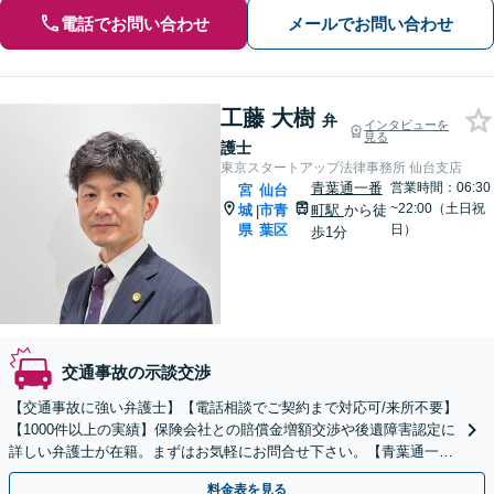
電話でお問い合わせ
メールでお問い合わせ
工藤 大樹
弁
インタビューを
見る
護士
東京スタートアップ法律事務所 仙台支店
青葉通一番
営業時間：06:30
宮
仙台
~22:00（土日祝
城
市青
町駅
から徒
|
県
葉区
日）
歩1分
交通事故の示談交渉
【交通事故に強い弁護士】【電話相談でご契約まで対応可/来所不要】
【1000件以上の実績】保険会社との賠償金増額交渉や後遺障害認定に
詳しい弁護士が在籍。まずはお気軽にお問合せ下さい。【青葉通一番
町駅 徒歩1分】
料金表を見る