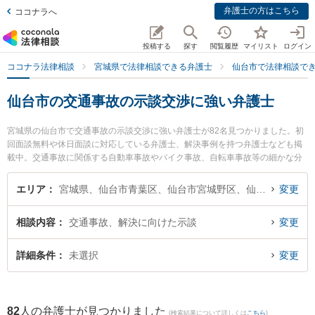
弁護士の方はこちら
ココナラへ
投稿する
探す
閲覧履歴
マイリスト
ログイン
ココナラ法律相談
宮城県で法律相談できる弁護士
仙台市で法律相談で
仙台市の交通事故の示談交渉に強い弁護士
宮城県の仙台市で交通事故の示談交渉に強い弁護士が82名見つかりました。初
回面談無料や休日面談に対応している弁護士、解決事例を持つ弁護士なども掲
載中。交通事故に関係する自動車事故やバイク事故、自転車事故等の細かな分
野での絞り込み検索もでき便利です。特に仙台かがやき法律事務所の深澤 俊博
弁護士や東京スタートアップ法律事務所 仙台支店の工藤 大樹弁護士、品川直人
エリア
宮城県、仙台市青葉区、仙台市宮城野区、仙台市若林区、仙台市太白区、仙台市泉区
変更
法律事務所の品川 直人弁護士のプロフィール情報や弁護士費用、強みなどが注
目されています。『仙台市で土日や夜間に発生した交通事故の示談交渉のトラ
相談内容
交通事故、解決に向けた示談
変更
ブルを今すぐに弁護士に相談したい』『交通事故の示談交渉のトラブル解決の
実績豊富な近くの弁護士を検索したい』『初回相談無料で交通事故の示談交渉
を法律相談できる仙台市内の弁護士に相談予約したい』などでお困りの相談者
詳細条件
未選択
変更
さんにおすすめです。
82
人の弁護士が見つかりました
(検索結果について詳しくは
こちら
)