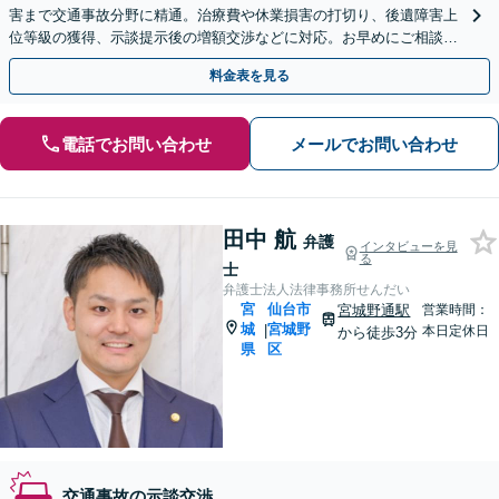
害まで交通事故分野に精通。治療費や休業損害の打切り、後遺障害上
位等級の獲得、示談提示後の増額交渉などに対応。お早めにご相談く
ださい。【青葉通一番町駅5分】【弁護士歴15年以上】
料金表を見る
電話でお問い合わせ
メールでお問い合わせ
田中 航
弁護
インタビューを見
る
士
弁護士法人法律事務所せんだい
宮
仙台市
宮城野通駅
営業時間：
城
宮城野
|
本日定休日
から徒歩3分
県
区
交通事故の示談交渉