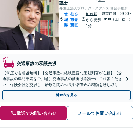
見る
護士
弁護士法人プロテクトスタンス 仙台事務所
仙台駅
営業時間：09:00~
宮
仙台
19:00（土日祝日）
城
市青
から徒歩
|
県
葉区
1分
交通事故の示談交渉
【何度でも相談無料】【交通事故の経験豊富な元裁判官が在籍】【交
通事故の専門部署をご用意】交通事故の被害は弁護士にご相談くださ
い。保険会社と交渉し、治療期間の延長や賠償金の増額を勝ち取りま
す。後遺障害の等級認定の手続きなどもお任せください。
料金表を見る
電話でお問い合わせ
メールでお問い合わせ