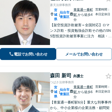
蒼天法律事務所
青葉通一番町
営業時間：
宮
仙台市
本日定休日
城
駅
から徒歩4
|
青葉区
県
分
【架空投資詐欺被害＝全国対応】ロマ
ンス詐欺・投資勉強会詐欺その他のSN
S型投資詐欺被害事案に注力 相談・回
収実績多数 弁護士歴18年 :::::相談
料・着手金無料・初期費用なし・完全
成功報酬制【青葉通一番町駅4分】
電話でお問い合わせ
メールでお問い合わせ
森田 新司
弁護士
つばさ法律事務所
青葉通一番町
営業時間：
宮
仙台市
本日定休日
城
駅
から徒歩6
|
青葉区
県
分
【青葉通一番町駅6分】重大な刑事事件
から、中小企業様の企業法務・顧問契