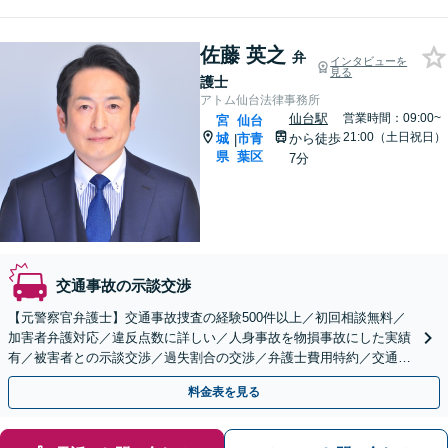
佐藤 英之
弁
インタビューを
見る
護士
アトム仙台法律事務所
仙台駅
営業時間：09:00~
宮
仙台
21:00（土日祝日）
城
市青
から徒歩
|
県
葉区
7分
交通事故の示談交渉
【元警察官弁護士】交通事故捜査の経験500件以上／初回相談無料／
加害者弁護対応／違反点数に詳しい／人身事故を物損事故にした実績
有／被害者との示談交渉／過失割合の交渉／弁護士費用特約／交通事
故を起こしてしまった方／LINE相談可／仙台駅7分
料金表を見る