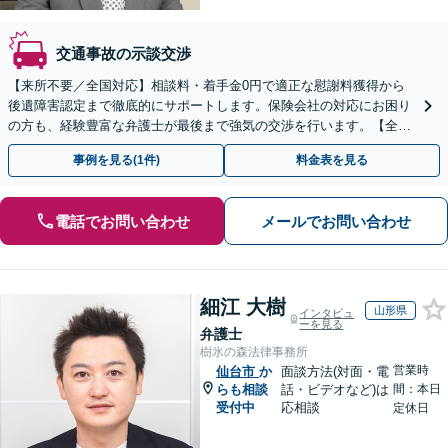
交通事故の示談交渉
【来所不要／全国対応】相談料・着手金0円で適正な慰謝料獲得から
後遺障害認定まで徹底的にサポートします。保険会社の対応にお困り
の方も、経験豊富な弁護士が最後まで強気の交渉を行います。【全国
13拠点】お気軽にご相談ください。
事例を見る(1件)
料金表を見る
電話でお問い合わせ
メールでお問い合わせ
細江 大樹
山形県
インタビュ
ーを見る
弁護士
樹氷の森法律事務所
営業時
仙台市
か
面談方法(対面・電
らも相談
話・ビデオなど)は
間：本日
受付中
応相談
定休日