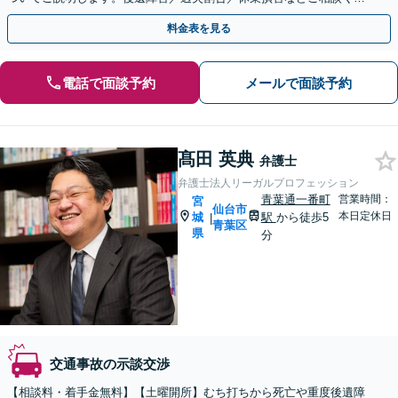
さい【富谷町役場の元職員】
料金表を見る
電話で面談予約
メールで面談予約
髙田 英典
弁護士
弁護士法人リーガルプロフェッション
青葉通一番町
営業時間：
宮
仙台市
本日定休日
城
駅
から徒歩5
|
青葉区
県
分
交通事故の示談交渉
【相談料・着手金無料】【土曜開所】むち打ちから死亡や重度後遺障