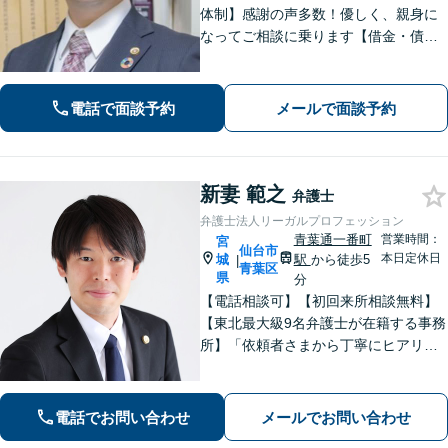
体制】感謝の声多数！優しく、親身に
なってご相談に乗ります【借金・債務
整理】法テラス利用可能。すぐに督促
をストップし、再スタートを切るサポ
ートを【離婚問題】男性側からの相談
電話で面談予約
メールで面談予約
実績が豊富です【青葉通一番町駅4分】
新妻 範之
弁護士
弁護士法人リーガルプロフェッション
青葉通一番町
営業時間：
宮
仙台市
本日定休日
城
駅
から徒歩5
|
青葉区
県
分
【電話相談可】【初回来所相談無料】
【東北最大級9名弁護士が在籍する事務
所】「依頼者さまから丁寧にヒアリン
グし、最適な離婚を提案」「不倫慰謝
料／請求する側・された側どちらも
可」多角的な視点で労働問題をサポー
電話でお問い合わせ
メールでお問い合わせ
ト【休日夜間相談可】【完全個室対