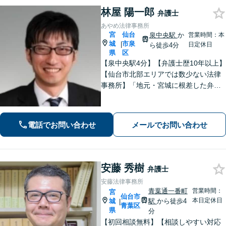
林屋 陽一郎
弁護士
あやめ法律事務所
宮
仙台
泉中央駅
か
営業時間：本
城
市泉
|
日定休日
ら徒歩4分
県
区
【泉中央駅4分】【弁護士歴10年以上】
【仙台市北部エリアでは数少ない法律
事務所】「地元・宮城に根差した弁護
活動／仙台市青葉区、泉区、富谷市、
大和町、利府町など」
電話でお問い合わせ
メールでお問い合わせ
安藤 秀樹
弁護士
安藤法律事務所
青葉通一番町
営業時間：
宮
仙台市
本日定休日
城
駅
から徒歩4
|
青葉区
県
分
【初回相談無料】【相談しやすい対応