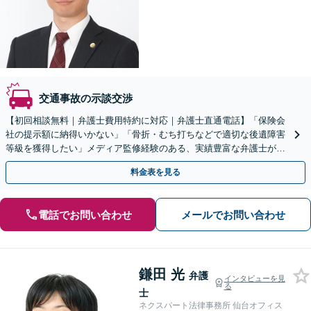
交通事故の示談交渉
【初回相談無料｜弁護士費用特約に対応｜弁護士直通電話】「保険会
社の提示額に納得いかない」「骨折・むち打ちなどで適切な後遺障害
等級を獲得したい」メディア監修経験のある、実績豊富な弁護士が早
めの解決をサポート！【夜間相談可】
料金表を見る
電話でお問い合わせ
メールでお問い合わせ
鎌田 光
弁護
インタビューを見
る
士
ネクスパート法律事務所 仙台オフィス