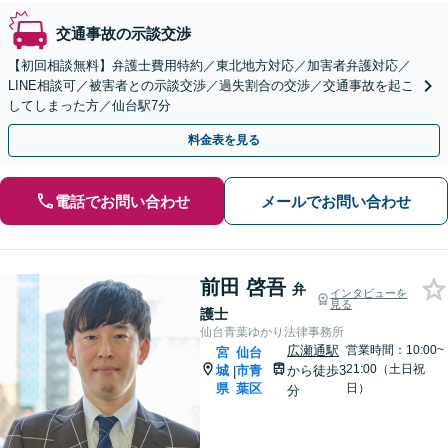
交通事故の示談交渉
【初回相談無料】弁護士費用特約／東北地方対応／加害者弁護対応／
LINE相談可／被害者との示談交渉／過失割合の交渉／交通事故を起こ
してしまった方／仙台駅7分
料金表を見る
電話でお問い合わせ
メールでお問い合わせ
前田 啓吾
弁
インタビューを
見る
護士
仙台青葉ゆかり法律事務所
広瀬通駅
営業時間：10:00~
宮
仙台
21:00（土日祝
城
市青
から徒歩3
|
県
葉区
日）
分