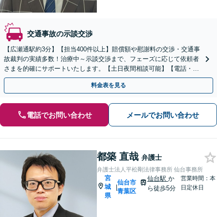
交通事故の示談交渉
【広瀬通駅約3分】【担当400件以上】賠償額や慰謝料の交渉・交通事
故裁判の実績多数！治療中～示談交渉まで、フェーズに応じて依頼者
さまを的確にサポートいたします。【土日夜間相談可能】【電話・オ
ンライン相談対応】【相談料・着手金無料】
料金表を見る
電話でお問い合わせ
メールでお問い合わせ
都築 直哉
弁護士
弁護士法人平松剛法律事務所 仙台事務所
宮
仙台駅
か
営業時間：本
仙台市
城
|
日定休日
ら徒歩5分
青葉区
県