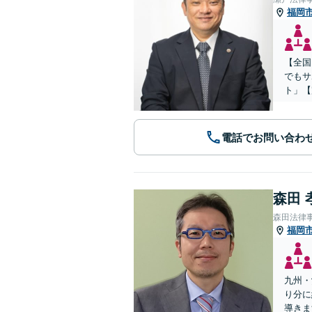
福岡
【全国
でもサ
ト」【
電話でお問い合わ
森田 
森田法律
福岡
九州・
り分に
導きま