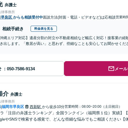
光
弁護士
法律事務所
市早良区
からも相談受付中
面談方法(対面・電話・ビデオなど)は応相談
営業時
相続手続き
料金表を見る
沖縄エリア対応】遺産分割の対立や不動産相続など幅広く対応！接客業の経
き出します。「敷居が高い」と思わず、些細なことも安心してお聞かせくだ
せ
メール
裕介
弁護士
法律事務所
県
福岡市早良区
西新駅
から徒歩10分
営業時間：08:00~20:00（土日祝日）
|
ラ「注目の弁護士ランキング」全国ランクイン（福岡県１位）実績】【初
ogleやSNSで検索する感覚で、どんな些細な悩みでもご相談ください【