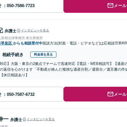
せ
メール
記
弁護士
インタビューを見る
人新都法律事務所 東京事務所
市早良区
からも相談受付中
面談方法(対面・電話・ビデオなど)は応相談
営業時間
相続手続き
料金表を見る
対応】大阪・東京の2拠点でチームで迅速対応【電話・WEB相談可】【遺産
の返信を心がけます「不動産が絡んだ複雑な遺産分割／遺留分／遺言書の作
【休日相談あり】
せ
メール
伸一
弁護士
インタビューを見る
事務所