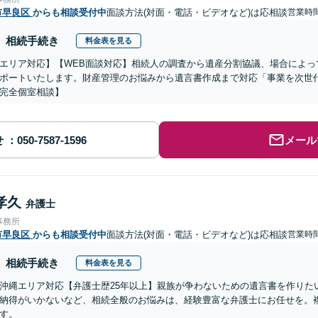
市早良区
からも相談受付中
面談方法(対面・電話・ビデオなど)は応相談
営業時
相続手続き
料金表を見る
エリア対応】【WEB面談対応】相続人の調査から遺産分割協議、場合によっ
ポートいたします。財産管理のお悩みから遺言書作成まで対応「事業を次世
完全個室相談】
せ
メール
孝久
弁護士
事務所
市早良区
からも相談受付中
面談方法(対面・電話・ビデオなど)は応相談
営業時
相続手続き
料金表を見る
沖縄エリア対応【弁護士歴25年以上】親族が争わないための遺言書を作りた
納得がいかないなど、相続全般のお悩みは、経験豊富な弁護士にお任せを。
す。