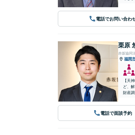
電話でお問い合わ
栗原 
赤坂協同
福岡
【天神
ど、解
財産調
電話で面談予約