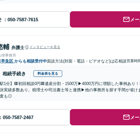
せ
メー
悠輔
弁護士
インタビューを見る
法律事務所
市早良区
からも相談受付中
面談方法(対面・電話・ビデオなど)は応相談
営業時
相続手続き
料金表を見る
駅1分】🟥初回相談0円🟥遺産分割・1500万▶4000万円に増額した事例あ
決実績多数あり。税理士や司法書士等と連携▶他の事務所を探す手間が省け
査も◎
メー