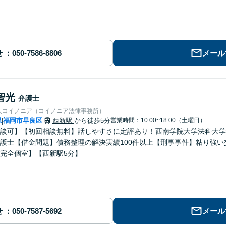
せ
メール
智光
弁護士
人コイノニア（コイノニア法律事務所）
県
福岡市早良区
西新駅
から徒歩5分
営業時間：10:00~18:00（土曜日）
|
談可】【初回相談無料】話しやすさに定評あり！西南学院大学法科大学
護士【借金問題】債務整理の解決実績100件以上【刑事事件】粘り強
完全個室】【西新駅5分】
せ
メール