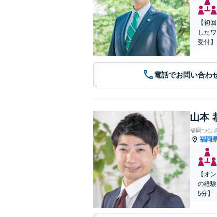
【初回
したワ
受付】
電話でお問い合わ
山本 
福岡つむ
福岡
【オン
の経験
5分】