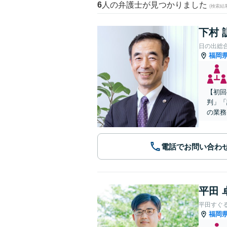
6
人の弁護士が見つかりました
(検索結
下村 
日の出総
福岡
【初回
判」「
の業務
電話でお問い合わ
平田 
平田すぐ
福岡