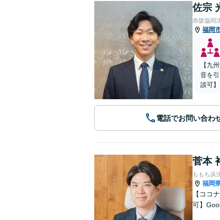
佐宗 
赤坂協同
福岡
【九州
音を引
談可】
電話でお問い合わ
菅本 
ももち浜
福岡
【ココナ
可】Go