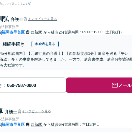
果について詳しくは
こちら
)
訓弘
弁護士
インタビューを見る
合法律事務所
県
福岡市早良区
西新駅
から徒歩2分
営業時間：09:00~19:00（土日祝日）
|
相続手続き
料金表を見る
45分相談無料】【元銀行員の弁護士】【西新駅徒歩1分】遺産を巡る「争い
訴訟」多くの事案を解決してきました。一方で、遺言書作成、遺産分割協議
も大歓迎です。
せ
メール
卓
弁護士
インタビューを見る
る法律事務所
県
福岡市早良区
西新駅
から徒歩6分
営業時間：本日定休日
|