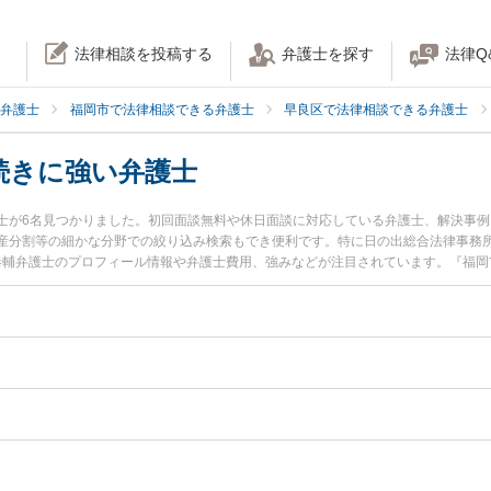
法律相談を投稿する
弁護士を探す
法律Q
弁護士
福岡市で法律相談できる弁護士
早良区で法律相談できる弁護士
続きに強い弁護士
士が6名見つかりました。初回面談無料や休日面談に対応している弁護士、解決事
産分割等の細かな分野での絞り込み検索もでき便利です。特に日の出総合法律事務所
 恭輔弁護士のプロフィール情報や弁護士費用、強みなどが注目されています。『福
続手続きのトラブル解決の実績豊富な近くの弁護士を検索したい』『初回相談無料
者さんにおすすめです。