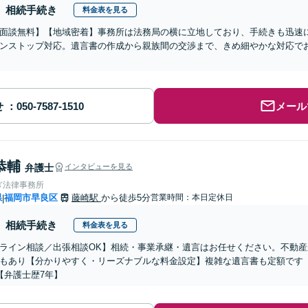
相続手続き
料金表を見る
面談無料】【地域密着】事務所は法務局の横に立地しており、手続きも迅速
ンストップ対応。遺言書の作成から親族間の交渉まで、きめ細やかな対応でお
せ
メール
恭輔
弁護士
インタビューを見る
ぎ法律事務所
県
福岡市早良区
藤崎駅
から徒歩5分
営業時間：本日定休日
|
相続手続き
料金表を見る
ライン相談／出張相談OK】相続・事業承継・遺言はお任せください。不動産
もあり【分かりやすく・リーズナブルな料金設定】複雑な遺言書も定額です
【弁護士歴7年】