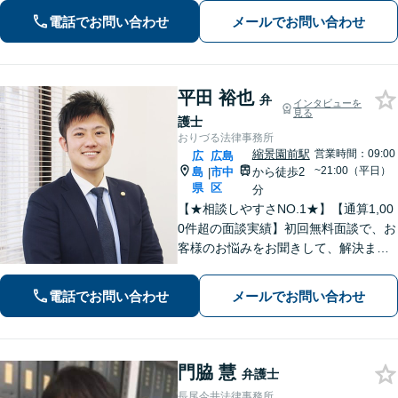
に的確に対応します。【必ず成功す
電話でお問い合わせ
メールでお問い合わせ
る】という【強い信念】をもって強気
で解決にあたります。
平田 裕也
弁
インタビューを
見る
護士
おりづる法律事務所
縮景園前駅
営業時間：09:00
広
広島
~21:00（平日）
島
市中
から徒歩2
|
県
区
分
【★相談しやすさNO.1★】【通算1,00
0件超の面談実績】初回無料面談で、お
客様のお悩みをお聞きして、解決まで
の道筋を示します。「不貞行為」「離
婚問題」「私選刑事事件」「自己破
電話でお問い合わせ
メールでお問い合わせ
産」「相続」問題を得意としていま
す。
門脇 慧
弁護士
長尾今井法律事務所