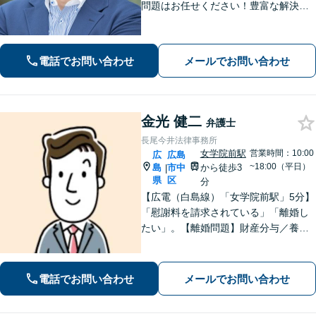
問題はお任せください！豊富な解決実
績と弁護士経験を活かした、的確でス
ムーズな対応が持ち味です【子連れ相
談】【完全個室相談】【休日・夜間対
電話でお問い合わせ
メールでお問い合わせ
応可】【本通駅5分】
金光 健二
弁護士
長尾今井法律事務所
女学院前駅
営業時間：10:00
広
広島
~18:00（平日）
島
市中
から徒歩3
|
県
区
分
【広電（白島線）「女学院前駅」5分】
「慰謝料を請求されている」「離婚し
たい」。【離婚問題】財産分与／養育
費／婚姻費用／不貞慰謝料など。遺産
分割協議、遺言書作成、遺留分侵害額
請求など【相続・遺言】料金は明確に
電話でお問い合わせ
メールでお問い合わせ
細かく設定【初回相談無料】