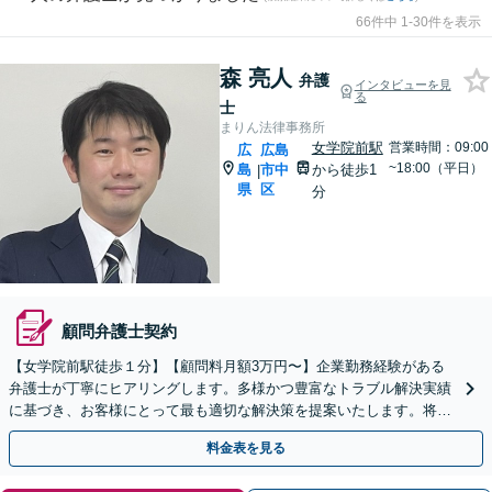
66件中 1-30件を表示
森 亮人
弁護
インタビューを見
る
士
まりん法律事務所
女学院前駅
営業時間：09:00
広
広島
~18:00（平日）
島
市中
から徒歩1
|
県
区
分
顧問弁護士契約
【女学院前駅徒歩１分】【顧問料月額3万円〜】企業勤務経験がある
弁護士が丁寧にヒアリングします。多様かつ豊富なトラブル解決実績
に基づき、お客様にとって最も適切な解決策を提案いたします。将来
の同種トラブル防止のための提案も行います。
料金表を見る