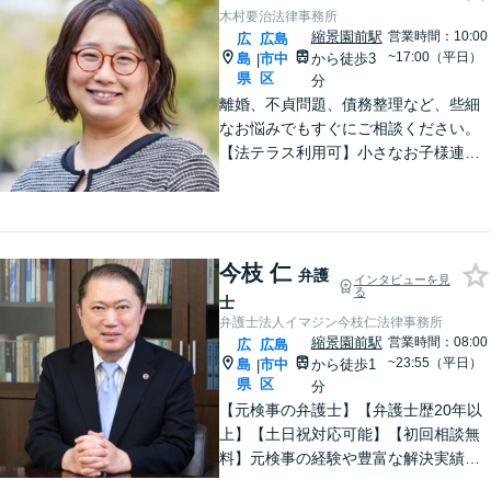
木村要治法律事務所
縮景園前駅
営業時間：10:00
広
広島
~17:00（平日）
島
市中
から徒歩3
|
県
区
分
離婚、不貞問題、債務整理など、些細
なお悩みでもすぐにご相談ください。
【法テラス利用可】小さなお子様連れ
でも安心してご利用いただけるよう、
完全個室で対応。【初回相談無料】女
性ならでは気配りと法の知識と経験を
もって速やかにサポート。
今枝 仁
弁護
インタビューを見
る
士
弁護士法人イマジン今枝仁法律事務所
縮景園前駅
営業時間：08:00
広
広島
~23:55（平日）
島
市中
から徒歩1
|
県
区
分
【元検事の弁護士】【弁護士歴20年以
上】【土日祝対応可能】【初回相談無
料】元検事の経験や豊富な解決実績を
活かし、さまざまなトラブルのご相談