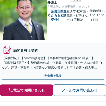
ーを見る
弁護士
弁護士法人法律事務所フォレスト
営業時間：0
広島市中区
面談方法(対面・
からも相談
電話・ビデオな
9:00~17:30
受付中
ど)は応相談
（平日）
顧問弁護士契約
【全国対応】【Zoom相談可能】【事務所の顧問契約数320社以上】
【顧問料3.3万円〜】契約書の作成、企業間・従業員間トラブルの対応
など。建築・不動産・内装業など幅広い業界に対応【企業・個人事業
主の方初回面談無料】
料金表を見る
電話でお問い合わせ
メールでお問い合わせ