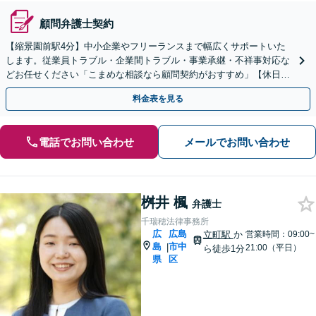
顧問弁護士契約
【縮景園前駅4分】中小企業やフリーランスまで幅広くサポートいた
します。従業員トラブル・企業間トラブル・事業承継・不祥事対応な
どお任せください「こまめな相談なら顧問契約がおすすめ」【休日・
夜間相談可】
料金表を見る
電話でお問い合わせ
メールでお問い合わせ
桝井 楓
弁護士
千瑞穂法律事務所
広
広島
立町駅
か
営業時間：09:00~
島
市中
|
21:00（平日）
ら徒歩1分
県
区