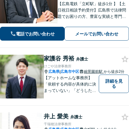
【広島電鉄「立町駅」徒歩1分 】【土
日祝日相談予約受付】広島県で法律問
題でお困りの方、豊富な実績と専門性
を持つ弁護士が解決を目指します。
電話でお問い合わせ
メールでお問い合わせ
家護谷 秀裕
弁護士
けごや法律事務所
広島県
広島市中区
縮景園前駅
から徒歩2分
|
【アットホームな事務所】
詳細を見
「依頼する内容が具体的に決
る
まっていない」「どうしたら
いいか分からない」という方
もまずはご相談ください。主
に離婚、交通事故、刑事事
井上 愛美
件、借金問題、消費者被害を
弁護士
取り扱っております。
千瑞穂法律事務所