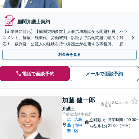
顧問弁護士契約
【企業側に特化】【顧問契約多数】人事労務相談から問題社員、ハラ
スメント、解雇、残業代、労働審判・訴訟まで労働問題に幅広く対
応！「裁判官・公証人の経験を持つ弁護士が在籍する事務所」「顧問
先は数十万人規模の企業から数十人規模の企業まで多種多様」
料金表を見る
電話で面談予約
メールで面談予約
加藤 健一郎
インタビューを
見る
弁護士
千瑞穂法律事務所
広
広島
立町駅
か
営業時間：09:00~
島
市中
|
21:00（平日）
ら徒歩1分
県
区