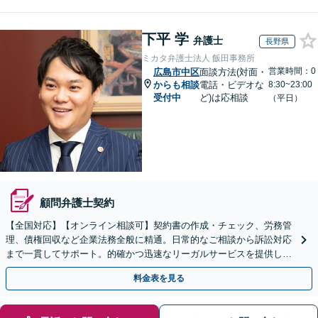
下平 学
弁護士
長野県
ミカタ弁護士法人 飯田事務所
営業時間：0
広島市中区
面談方法(対面・
からも相談
電話・ビデオな
8:30~23:00
受付中
ど)は応相談
（平日）
顧問弁護士契約
【全国対応】【オンライン相談可】契約書の作成・チェック、労務管
理、債権回収など企業法務全般に精通。日常的なご相談から訴訟対応
まで一貫してサポート。的確かつ迅速なリーガルサービスを提供しま
す。【初回相談無料】【休日・夜間相談可】
料金表を見る