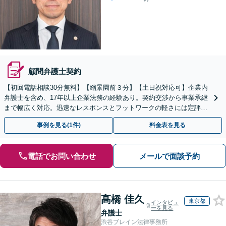
顧問弁護士契約
【初回電話相談30分無料】【縮景園前３分】【土日祝対応可】​企業内
弁護士を含め、17年以上企業法務の経験あり。契約交渉から事業承継
まで幅広く対応。迅速なレスポンスとフットワークの軽さには定評あ
り。実績を活かし、成長と健全な経営をサポート​
事例を見る(1件)
料金表を見る
電話でお問い合わせ
メールで面談予約
髙橋 佳久
東京都
インタビュ
ーを見る
弁護士
渋谷ブレイン法律事務所