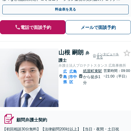
企業間・労務・顧客トラブルなど解決実績が豊富です
料金表を見る
電話で面談予約
メールで面談予約
山根 嗣朗
弁
インタビューを
見る
護士
弁護士法人プロテクトスタンス 広島事務所
紙屋町東駅
営業時間：09:00
広
広島
~21:00（平日）
島
市中
から徒歩1
|
県
区
分
顧問弁護士契約
【初回相談30分無料】【法律顧問200社以上】【当日・夜間・土日祝