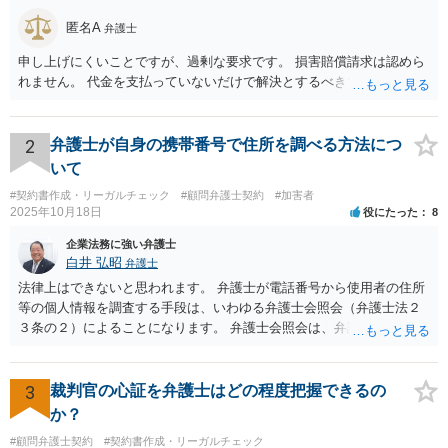
匿名A
弁護士
申し上げにくいことですが、過剰な要求です。 損害賠償請求は認めら
れません。 代金を支払っていないだけで解決とするべきでしょう。
2
弁護士が自身の携帯番号で住所を調べる方法につ
いて
#契約書作成・リーガルチェック
#顧問弁護士契約
#加害者
2025年10月18日
役にたった
8
企業法務に強い弁護士
白井 弘昭
弁護士
法律上はできないと思われます。 弁護士が電話番号から使用者の住所
等の個人情報を調査する手段は、いわゆる弁護士会照会（弁護士法２
３条の２）によることになります。 弁護士会照会は、弁護士が事件を
受任した後に、事件のために必要な情報を調査する際、弁護士会を通
して質問をしてもらう制度で、弁護士会担当委員が当該質問が適正か
どうか、質問をして回答を得られる可能性があるか、などを吟味した
3
裁判官の心証を弁護士はどの程度把握できるの
上で、弁護士会名で質問をする制度です。 ですので、照会先もある程
か？
度安心して個人情報を開示しますし、もちろん、断られる場合もあり
#顧問弁護士契約
#契約書作成・リーガルチェック
ます。 一般的には、弁護士が依頼を受けて事件を調査する過程で用い