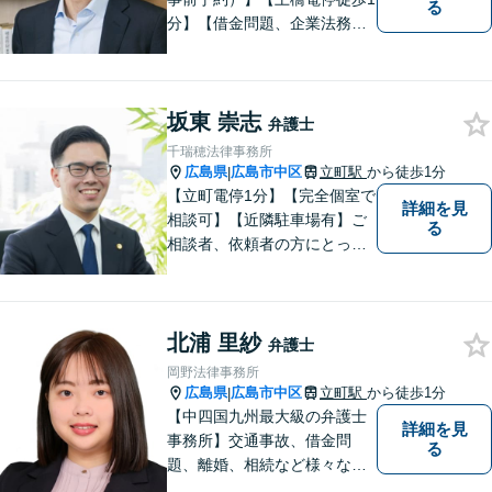
る
分】【借金問題、企業法務、
交通事故に注力】借金問題
（債務整理）、小規模事業者
の方の法律問題、交通事故案
坂東 崇志
件を多く取り扱っておりま
弁護士
す。お気軽に問い合わせくだ
千瑞穂法律事務所
さい。
広島県
広島市中区
立町駅
から徒歩1分
|
【立町電停1分】【完全個室で
詳細を見
相談可】【近隣駐車場有】ご
る
相談者、依頼者の方にとって
〈明るい未来〉を切り拓く場
所となりたいと考えていま
す。これまでの経験や知識を
北浦 里紗
最大限に活用し、全力でサポ
弁護士
ートさせていただきます。
岡野法律事務所
広島県
広島市中区
立町駅
から徒歩1分
|
【中四国九州最大級の弁護士
詳細を見
事務所】交通事故、借金問
る
題、離婚、相続など様々な問
題について、「何度でも無