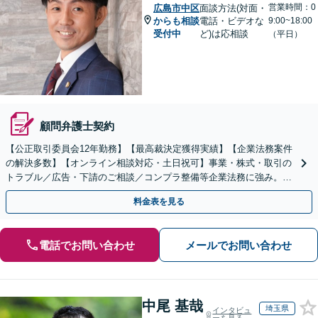
営業時間：0
広島市中区
面談方法(対面・
からも相談
電話・ビデオな
9:00~18:00
受付中
ど)は応相談
（平日）
顧問弁護士契約
【公正取引委員会12年勤務】【最高裁決定獲得実績】【企業法務案件
の解決多数】【オンライン相談対応・土日祝可】事業・株式・取引の
トラブル／広告・下請のご相談／コンプラ整備等企業法務に強み。株
式の相続／誹謗中傷対策／不動産問題まで幅広く対応！
料金表を見る
電話でお問い合わせ
メールでお問い合わせ
中尾 基哉
埼玉県
インタビュ