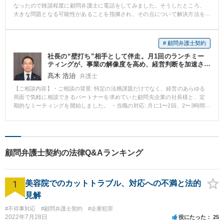
なったので雑談程度に顧問弁護士に電話をしてみました。そうしたところ、
大きな問題となる可能性があることを指摘され、その点について解決方法を
教えてもらいました。問題点をクリアし、無事取引を行うことができまし
た。 【弁護士のコメント】 普段何気なく交わす取引書類にも、遠回しな言い
方で会社の不利益になる文章が入っている場合などがあります。 未然にリス
# 顧問弁護士契約
クヘッジするためにもすぐに相談できる弁護士の存在は大きいと思います。
社長の“壁打ち”相手として伴走。月1回のランチミー
ティングが、事業の解像度を高め、経営判断を加速さ
せた事例
髙木 浩治
弁護士
【ご相談内容】・ご相談の背景: 特定の法務課題だけでなく、経営のあらゆる
局面で気軽に相談できるパートナーを求めていた顧問先企業の社長様と、定
期的なミーティングを開始しました。 ・当職の対応: 月に1〜2回、2〜3時間
程度のランチミーティングを実施。そこは、社長が事業構想から日々の気に
なる時事ネタ、社内問題まで、あらゆることを話せる「壁打ち」の場です。
私は、法務の観点から意見を述べるだけでなく、そもそも法律問題か否かの
切り分け、適切な専門家の紹介も行います。 その場でリサーチや行政窓口へ
の問い合わせを行い、即座に回答することも。コロナ禍で社長が不安を吐露
顧問弁護士契約の法律Q&Aランキング
された際には、何時間も話をお聞きし、「将来、この時のことを冗談で話せ
るようになりますよ」と励ましたこともありました。 ・結果: この定例的な対
話を通じて、社長の頭の中が整理され、事業構想の解像度が格段に上がりま
1
した。 漠然としたアイデアが、法的リスクを織り込んだ具体的なスキームへ
美容院でのカットトラブル、対応への不満と法的
と磨かれ、スピーディかつ的確な経営判断に直結。 問題発生後の対応だけで
見解
なく、構想段階から伴走することで、真の「予防法務」と「攻めの法務」を
実現しています。
#不祥事対応
#顧問弁護士契約
#企業犯罪
2022年7月28日
役にたった
25