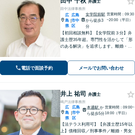
田中 千秋
弁護士
田中法律事務所
女学院前駅
営業時間：09:30
広
広島
~20:00（平日）
島
市中
から徒歩3
|
県
区
分
【初回相談無料】【女学院前３分】弁
護士歴35年超。専門性を活かして「形
のある解決」を追求します。離婚・債
務整理・不動産・相続・企業法務な
ど、個人・法人ともに実績豊富です。
話しやすい弁護士に是非ご相談くださ
電話で面談予約
メールでお問い合わせ
い。（合同庁舎内郵便局近く）
井上 祐司
弁護士
鳴戸法律事務所
広
広島
本通駅
か
営業時間：09:00~
島
市中
|
18:00（平日）
ら徒歩5分
県
区
【法テラス利用可】【弁護士歴15年以
上】債権回収／刑事事件／離婚・男女