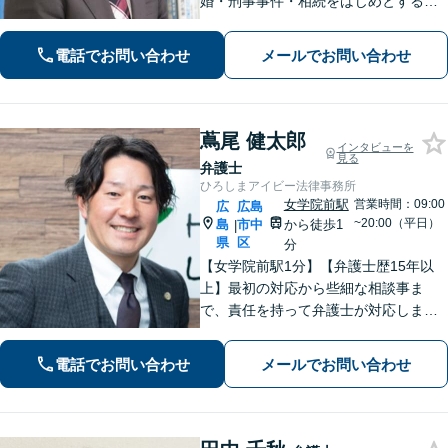
婚・刑事事件・相続をはじめとする身
近な問題について、法律面にとどまら
ない真の問題解決を目指して誠実かつ
電話でお問い合わせ
メールでお問い合わせ
迅速な対応を致します。是非、お気軽
にご相談ください。
蔦尾 健太郎
インタビューを
見る
弁護士
ひろしまアイビー法律事務所
女学院前駅
営業時間：09:00
広
広島
~20:00（平日）
島
市中
から徒歩1
|
県
区
分
【女学院前駅1分】【弁護士歴15年以
上】最初の対応から些細な相談事ま
で、責任を持って弁護士が対応しま
す。事件の見通しもできる限りわかり
やすくご説明。依頼者さまの不安の軽
電話でお問い合わせ
メールでお問い合わせ
減に努めつつ「誠実さ・早期解決」を
大切にしています【休日夜間可】