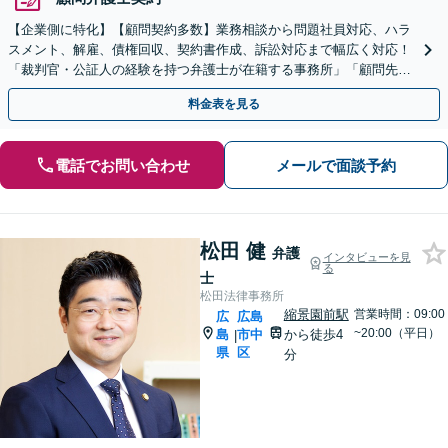
【企業側に特化】【顧問契約多数】業務相談から問題社員対応、ハラ
スメント、解雇、債権回収、契約書作成、訴訟対応まで幅広く対応！
「裁判官・公証人の経験を持つ弁護士が在籍する事務所」「顧問先は
数十万人規模の企業から数十人規模の企業まで多種多様」
料金表を見る
電話でお問い合わせ
メールで面談予約
松田 健
弁護
インタビューを見
る
士
松田法律事務所
縮景園前駅
営業時間：09:00
広
広島
~20:00（平日）
島
市中
から徒歩4
|
県
区
分