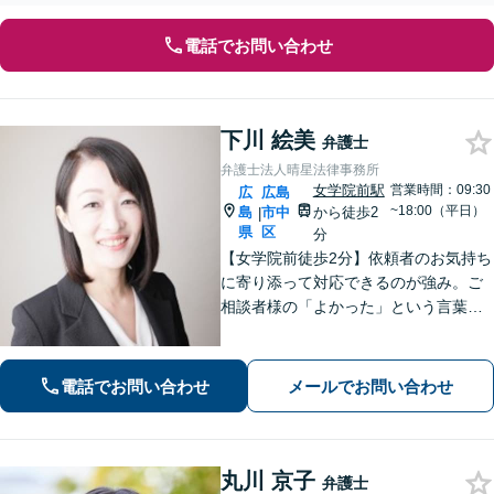
電話でお問い合わせ
下川 絵美
弁護士
弁護士法人晴星法律事務所
女学院前駅
営業時間：09:30
広
広島
~18:00（平日）
島
市中
から徒歩2
|
県
区
分
【女学院前徒歩2分】依頼者のお気持ち
に寄り添って対応できるのが強み。ご
相談者様の「よかった」という言葉の
ために、あらゆる事件に対応します
【交通事故】保険会社の対応、損害賠
償金を増額、ご相談ください。【会社
電話でお問い合わせ
メールでお問い合わせ
での勤務経験あり】
丸川 京子
弁護士