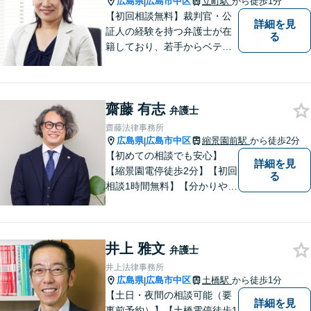
広島県
広島市中区
立町駅
から徒歩1分
|
【初回相談無料】裁判官・公
詳細を見
証人の経験を持つ弁護士が在
る
籍しており、若手からベテラ
ンまでチームで問題解決に尽
力します！お気軽にご相談く
ださい。「立町電停」より徒
齋藤 有志
歩1分
弁護士
齋藤法律事務所
広島県
広島市中区
縮景園前駅
から徒歩2分
|
【初めての相談でも安心】
詳細を見
【縮景園電停徒歩2分】【初回
る
相談1時間無料】【分かりやす
い説明】経験豊富な弁護士が
しっかりとお話をうかがいま
す。あなたの問題を一緒に考
井上 雅文
え、納得の解決を目指しま
弁護士
す。
井上法律事務所
広島県
広島市中区
土橋駅
から徒歩1分
|
【土日・夜間の相談可能（要
詳細を見
事前予約）】【土橋電停徒歩1