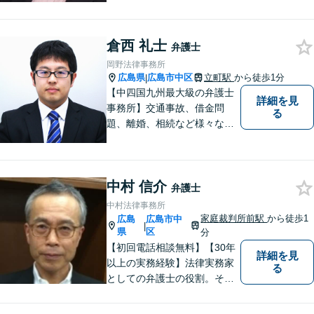
料」の相談を行っています！
まずはお気軽にご相談くださ
倉西 礼士
い！
弁護士
岡野法律事務所
広島県
広島市中区
立町駅
から徒歩1分
|
【中四国九州最大級の弁護士
詳細を見
事務所】交通事故、借金問
る
題、離婚、相続など様々な問
題について、「何度でも無
料」の相談を行っています！
まずはお気軽にご相談くださ
中村 信介
い！
弁護士
中村法律事務所
家庭裁判所前駅
から徒歩1
広島
広島市中
|
県
区
分
【初回電話相談無料】【30年
詳細を見
以上の実務経験】法律実務家
る
としての弁護士の役割。それ
は紛争の適正な解決である。
そのために弁護士は、法的に