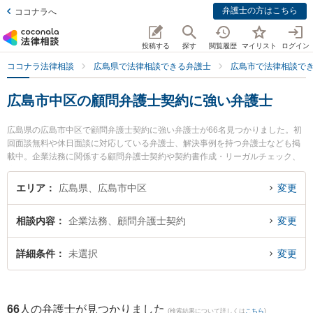
弁護士の方はこちら
ココナラへ
投稿する
探す
閲覧履歴
マイリスト
ログイン
ココナラ法律相談
広島県で法律相談できる弁護士
広島市で法律相談で
広島市中区の顧問弁護士契約に強い弁護士
広島県の広島市中区で顧問弁護士契約に強い弁護士が66名見つかりました。初
回面談無料や休日面談に対応している弁護士、解決事例を持つ弁護士なども掲
載中。企業法務に関係する顧問弁護士契約や契約書作成・リーガルチェック、
雇用契約書・就業規則作成等の細かな分野での絞り込み検索もでき便利です。
特にまりん法律事務所の森 亮人弁護士や弁護士法人プロテクトスタンス 広島事
エリア
広島県、広島市中区
変更
務所の黄 英世弁護士、かさはら法律事務所の笠原 輔弁護士のプロフィール情報
や弁護士費用、強みなどが注目されています。『広島市中区で土日や夜間に発
相談内容
企業法務、顧問弁護士契約
変更
生した顧問弁護士契約のトラブルを今すぐに弁護士に相談したい』『顧問弁護
士契約のトラブル解決の実績豊富な近くの弁護士を検索したい』『初回相談無
料で顧問弁護士契約を法律相談できる広島市中区内の弁護士に相談予約した
詳細条件
未選択
変更
い』などでお困りの相談者さんにおすすめです。
66
人の弁護士が見つかりました
(検索結果について詳しくは
こちら
)