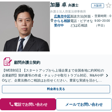
加藤 卓
弁護士
大阪府
弁護士法人啓葉法律事務所
営業時間：0
広島市中区
面談方法(対面・
からも相談
電話・ビデオな
9:00~20:00
受付中
ど)は応相談
（平日）
顧問弁護士契約
【WEB対応】【スタートアップから上場企業まで全国各地に約90社の
企業顧問】契約書等の作成・チェックや取引トラブル対応、M&AやIP
Oなど、企業法務のご相談はお任せください。豊富な実績を活かし的
確に対応を進めてまいります。
料金表を見る
電話でお問い合わせ
メールでお問い合わせ