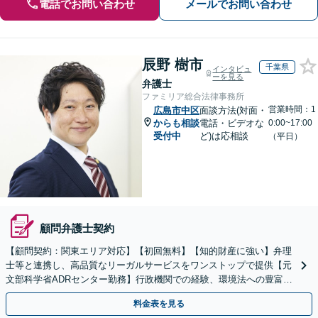
電話でお問い合わせ
メールでお問い合わせ
辰野 樹市
千葉県
インタビュ
ーを見る
弁護士
ファミリア総合法律事務所
営業時間：1
広島市中区
面談方法(対面・
からも相談
電話・ビデオな
0:00~17:00
受付中
ど)は応相談
（平日）
顧問弁護士契約
【顧問契約：関東エリア対応】【初回無料】【知的財産に強い】弁理
士等と連携し、高品質なリーガルサービスをワンストップで提供【元
文部科学省ADRセンター勤務】行政機関での経験、環境法への豊富な
知識を活かし、事業者さまの抱える問題を解決へ導きます
料金表を見る