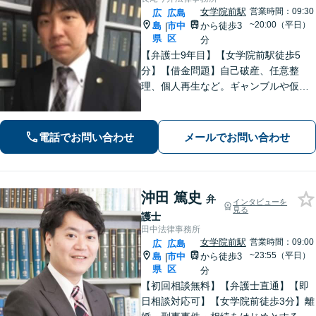
女学院前駅
営業時間：09:30
広
広島
~20:00（平日）
島
市中
から徒歩3
|
県
区
分
【弁護士9年目】【女学院前駅徒歩5
分】【借金問題】自己破産、任意整
理、個人再生など。ギャンブルや仮想
通貨で破産した場合もご相談ください
【交通事故】後遺症の認定、賠償金額
などご相談ください【夜間土日祝相談
電話でお問い合わせ
メールでお問い合わせ
可】【初回相談無料】【Zoom面談可】
沖田 篤史
弁
インタビューを
見る
護士
田中法律事務所
女学院前駅
営業時間：09:00
広
広島
~23:55（平日）
島
市中
から徒歩3
|
県
区
分
【初回相談無料】【弁護士直通】【即
日相談対応可】【女学院前徒歩3分】離