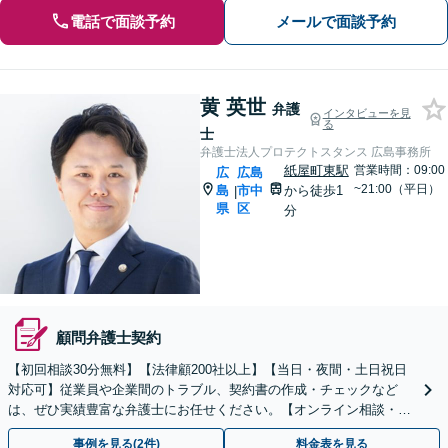
電話で面談予約
メールで面談予約
黄 英世
弁護
インタビューを見
る
士
弁護士法人プロテクトスタンス 広島事務所
紙屋町東駅
営業時間：09:00
広
広島
~21:00（平日）
島
市中
から徒歩1
|
県
区
分
顧問弁護士契約
【初回相談30分無料】【法律顧200社以上】【当日・夜間・土日祝日
対応可】従業員や企業間のトラブル、契約書の作成・チェックなど
は、ぜひ実績豊富な弁護士にお任せください。【オンライン相談・電
子契約に対応】
事例を見る(2件)
料金表を見る