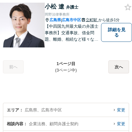
トラブルをかかえた組織また
小松 遼
弁護士
は人と一定の距離を保ちなが
岡野法律事務所
ら、できるだけ納得のいく解
広島県
広島市中区
立町駅
から徒歩1分
|
決を導き出さなければならな
【中四国九州最大級の弁護士
詳細を見
い。
事務所】交通事故、借金問
る
題、離婚、相続など様々な問
題について、「何度でも無
料」の相談を行っています！
まずはお気軽にご相談くださ
1ページ目
い！
前へ
次へ
(3ページ中)
エリア
広島県、広島市中区
変更
相談内容
企業法務、顧問弁護士契約
変更