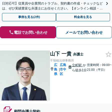
日対応可】従業員や企業間のトラブル、契約書の作成・チェックなど
は、ぜひ実績豊富な弁護士にお任せください。【オンライン相談・電
子契約に対応】
事例を見る(2件)
料金表を見る
電話でお問い合わせ
メールでお問い合わせ
山下 一貴
弁護士
千瑞穂法律事務所
広
広島
立町駅
か
営業時間：09:00~
島
市中
|
21:00（平日）
ら徒歩1分
県
区
顧問弁護士契約