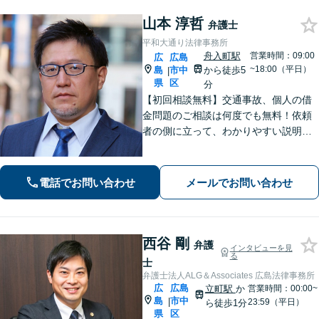
山本 淳哲
弁護士
平和大通り法律事務所
舟入町駅
営業時間：09:00
広
広島
~18:00（平日）
島
市中
から徒歩5
|
県
区
分
【初回相談無料】交通事故、個人の借
金問題のご相談は何度でも無料！依頼
者の側に立って、わかりやすい説明を
心がけます。一番頼れる弁護士を目指
します【元エンジニアの弁護士】お気
軽にご相談ください【WEB面談可】
電話でお問い合わせ
メールでお問い合わせ
【広島電鉄舟入町駅・土橋駅徒歩5分】
西谷 剛
弁護
インタビューを見
る
士
弁護士法人ALG＆Associates 広島法律事務所
広
広島
立町駅
か
営業時間：00:00~
島
市中
|
23:59（平日）
ら徒歩1分
県
区