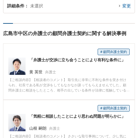
詳細条件
未選択
変更
広島市中区の弁護士の顧問弁護士契約に関する解決事例
# 顧問弁護士契約
「弁護士が交渉に立ち会うことにより有利な条件に」
黄 英世
弁護士
【ご相談内容】【相談者のコメント】 取引先に非常に不利な条件を突き付け
られ、社長である私が交渉をしてもなかなか譲ってもらえませんでした。顧
問弁護士に相談をしたところ、相手の出している条件が法律に抵触している
可能性があり、弁護士とともに取引先を訪問し、その旨を伝え交渉しまし
た。そうしたところ、後日、取引先から大幅に譲歩した案が出され、無事取
引を行うことができました。 【弁護士のコメント】 会社経営をしていると、
# 顧問弁護士契約
しばしば不利な条件を提示されることがあります。 取引先との交渉は条件も
「気軽に相談したことにより思わぬ問題が明らかに」
さることながらスピードが重視されることがあります。 顧問契約をすること
により、社長と取引先に同行し交渉を行わせていただきます。
山根 嗣朗
弁護士
【ご相談内容】【相談者のコメント】 ささいな取引事例について、少し気に