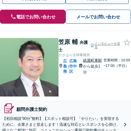
電話でお問い合わせ
メールでお問い合わせ
笠原 輔
弁護
インタビューを見
る
士
かさはら法律事務所
紙屋町東駅
営業時間：10:00
広
広島
~17:00（平日）
島
市中
から徒歩1
|
県
区
分
顧問弁護士契約
【初回相談“90分”無料】【スポット相談可】「やりたい」を実現する
ために、企業さまと並走します！迅速な対応とレスポンスを心掛け、
様々なご相談に対応。コミュニケーション重視◎契約書のチェック、