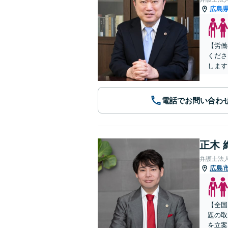
広島
【労働
くださ
します
電話でお問い合わ
正木 
弁護士法
広島
【全国
題の取
を立案