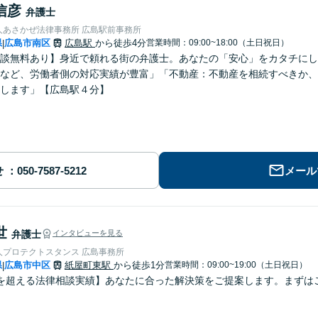
信彦
弁護士
人あさかぜ法律事務所 広島駅前事務所
県
広島市南区
広島駅
から徒歩4分
営業時間：09:00~18:00（土日祝日）
|
談無料あり】身近で頼れる街の弁護士。あなたの「安心」をカタチにし
など、労働者側の対応実績が豊富」「不動産：不動産を相続すべきか、
します」【広島駅４分】
せ
メール
世
弁護士
インタビューを見る
人プロテクトスタンス 広島事務所
県
広島市中区
紙屋町東駅
から徒歩1分
営業時間：09:00~19:00（土日祝日）
|
を超える法律相談実績】あなたに合った解決策をご提案します。まずはご