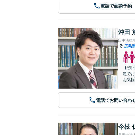
電話で面談予約
沖田 
田中法律
広島
【初回
題でお
お気軽
電話でお問い合わ
今枝 
弁護士法