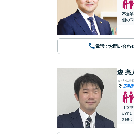
不当解
側の問
電話でお問い合わ
森 亮
まりん法
広島
【女学
めてい
相談く