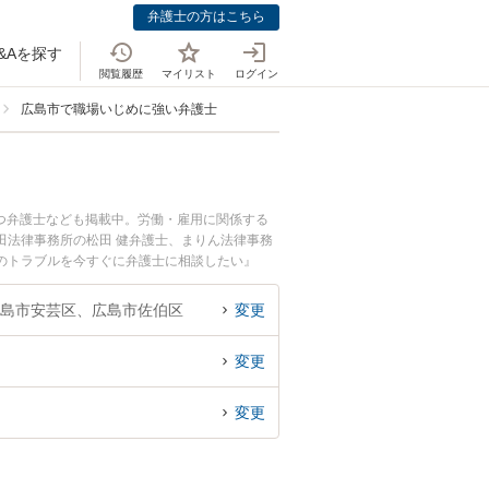
弁護士の方はこちら
&Aを探す
閲覧履歴
マイリスト
ログイン
広島市で職場いじめに強い弁護士
つ弁護士なども掲載中。労働・雇用に関係する
田法律事務所の松田 健弁護士、まりん法律事務
のトラブルを今すぐに弁護士に相談したい』
弁護士に相談予約したい』などでお困りの相談者
島市安芸区、広島市佐伯区
変更
変更
変更