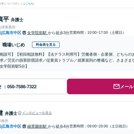
結果について詳しくは
こちら
)
慎平
弁護士
法律事務所
県
広島市中区
女学院前駅
から徒歩3分
営業時間：10:00~17:00（土曜日）
|
職場いじめ
料金表を見る
相談可】【初回相談無料】【法テラス利用可】労働者側・企業側、どちらの
求／労災の損害賠償請求／従業員トラブル／就業規則の整備など、さまざま
女学院前駅5分】
せ
メール
健
弁護士
インタビューを見る
事務所
県
広島市中区
縮景園前駅
から徒歩4分
営業時間：09:00~20:00（土日祝日）
|