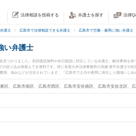
法律相談を投稿する
弁護士を探す
法律Q
弁護士
広島市で法律相談できる弁護士
広島市で労働・雇用に強い弁護士
強い弁護士
7名見つかりました。初回面談無料や休日面談に対応している弁護士、解決事例を持
での絞り込み検索もでき便利です。特に長尾今井法律事務所の高橋 慎平弁護士や松
士費用、強みなどが注目されています。『広島市で土日や夜間に発生した職場いじめ
の弁護士を検索したい』『初回相談無料で職場いじめを法律相談できる広島市内の
東区、広島市南区、広島市西区、広島市安佐南区、広島市安佐北区、広