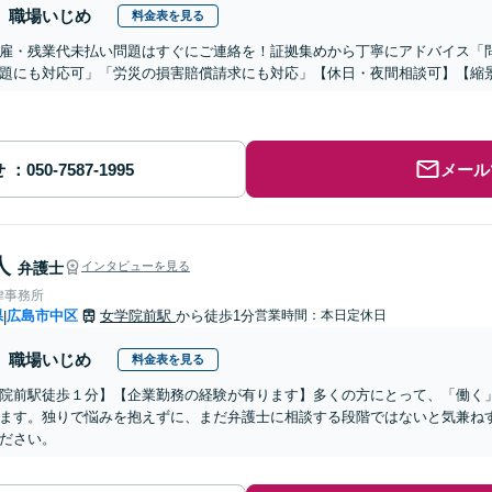
職場いじめ
料金表を見る
雇・残業代未払い問題はすぐにご連絡を！証拠集めから丁寧にアドバイス「
題にも対応可」「労災の損害賠償請求にも対応」【休日・夜間相談可】【縮
せ
メール
人
弁護士
インタビューを見る
律事務所
県
広島市中区
女学院前駅
から徒歩1分
営業時間：本日定休日
|
職場いじめ
料金表を見る
院前駅徒歩１分】【企業勤務の経験が有ります】多くの方にとって、「働く
ます。独りで悩みを抱えずに、まだ弁護士に相談する段階ではないと気兼ね
ださい。