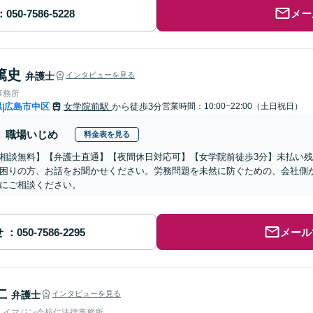
メー
篤史
弁護士
インタビューを見る
事務所
県
広島市中区
女学院前駅
から徒歩3分
営業時間：10:00~22:00（土日祝日）
|
職場いじめ
料金表を見る
相談無料】【弁護士直通】【夜間休日対応可】【女学院前徒歩3分】未払い
困りの方、お話をお聞かせください。労務問題を未然に防ぐための、会社側
にご相談ください。
せ
メール
仁
弁護士
インタビューを見る
人イマジン今枝仁法律事務所