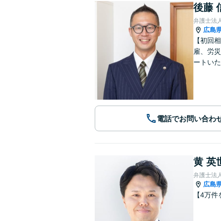
後藤 
弁護士法
広島
【初回相
雇、労災
ートいた
電話でお問い合わ
黄 英
弁護士法
広島
【4万件