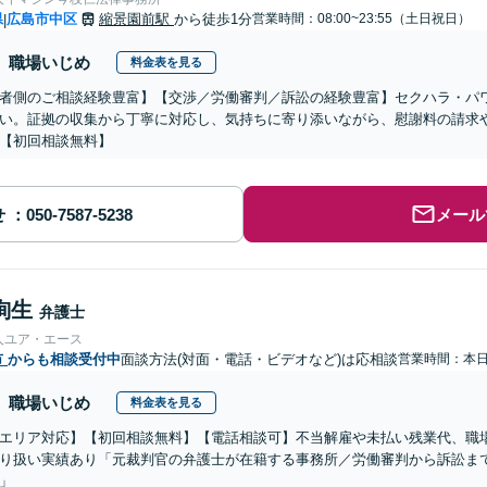
県
広島市中区
縮景園前駅
から徒歩1分
営業時間：08:00~23:55（土日祝日）
|
職場いじめ
料金表を見る
者側のご相談経験豊富】【交渉／労働審判／訴訟の経験豊富】セクハラ・パ
い。証拠の収集から丁寧に対応し、気持ちに寄り添いながら、慰謝料の請求
【初回相談無料】
せ
メール
絢生
弁護士
人ユア・エース
市
からも相談受付中
面談方法(対面・電話・ビデオなど)は応相談
営業時間：本
職場いじめ
料金表を見る
エリア対応】【初回相談無料】【電話相談可】不当解雇や未払い残業代、職
り扱い実績あり「元裁判官の弁護士が在籍する事務所／労働審判から訴訟ま
」