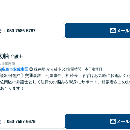
せ
メール
太軸
弁護士
法律事務所
県
広島市安佐南区
緑井駅
から徒歩5分
営業時間：本日定休日
|
談30分無料】交通事故、刑事事件、相続等、まずはお気軽にお電話く
佐南区の弁護士として法律のお悩みを親身にサポート。相談者さまのお
あたります！
せ
メール