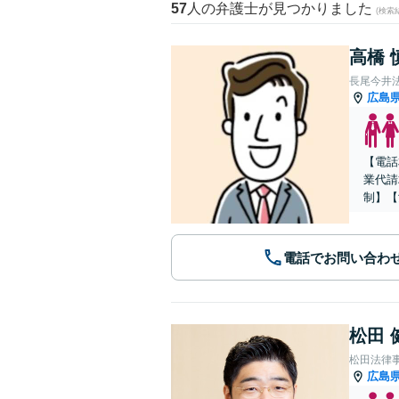
57
人の弁護士が見つかりました
(検索
高橋 
長尾今井
広島
【電話
業代請
制】【
電話でお問い合わ
松田 
松田法律
広島