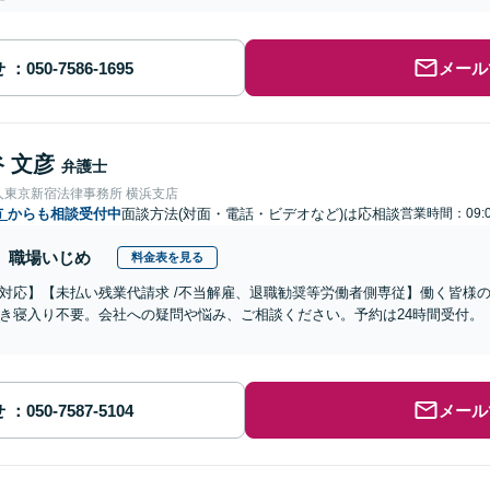
せ
メール
 文彦
弁護士
人東京新宿法律事務所 横浜支店
市
からも相談受付中
面談方法(対面・電話・ビデオなど)は応相談
営業時間：09:0
職場いじめ
料金表を見る
対応】【未払い残業代請求 /不当解雇、退職勧奨等労働者側専従】働く皆様
き寝入り不要。会社への疑問や悩み、ご相談ください。予約は24時間受付。
せ
メール