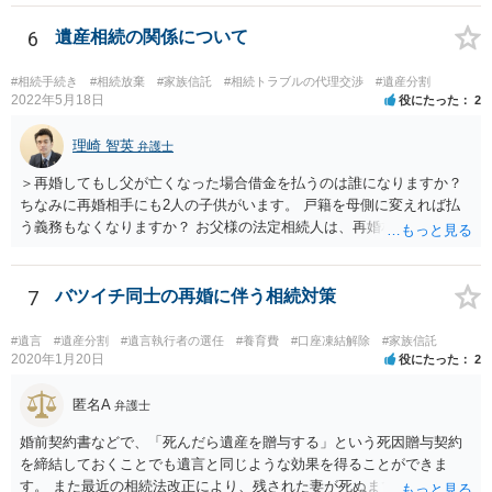
考えてご判断いただくのが良いと思います。
6
遺産相続の関係について
#相続手続き
#相続放棄
#家族信託
#相続トラブルの代理交渉
#遺産分割
2022年5月18日
役にたった
2
理崎 智英
弁護士
＞再婚してもし父が亡くなった場合借金を払うのは誰になりますか？
ちなみに再婚相手にも2人の子供がいます。 戸籍を母側に変えれば払
う義務もなくなりますか？ お父様の法定相続人は、再婚相手とご相談
者様なので、お父様の借金はご相談者様も相続することになります。
戸籍がどこにあるのかは関係ありません。 ただし、お父様が亡くなっ
たことを知ってから３か月以内に家庭裁判所にて「相続放棄」の手続
7
バツイチ同士の再婚に伴う相続対策
をすれば、ご相談者様はお父様の借金は相続しません。
#遺言
#遺産分割
#遺言執行者の選任
#養育費
#口座凍結解除
#家族信託
2020年1月20日
役にたった
2
匿名A
弁護士
婚前契約書などで、「死んだら遺産を贈与する」という死因贈与契約
を締結しておくことでも遺言と同じような効果を得ることができま
す。 また最近の相続法改正により、残された妻が死ぬまで家に住み続