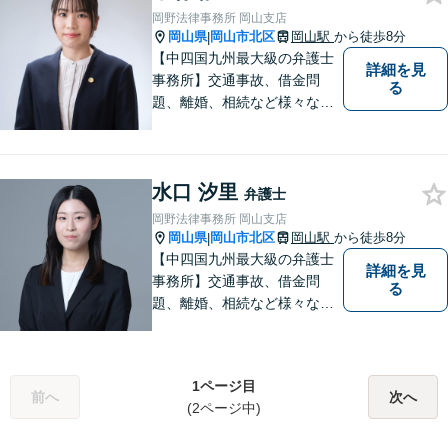
岡野法律事務所 岡山支店
岡山県
岡山市北区
岡山駅
から徒歩8分
|
【中四国九州最大級の弁護士
詳細を見
事務所】交通事故、借金問
る
題、離婚、相続など様々な問
題について、「何度でも無
料」の相談を行っています！
まずはお気軽にご相談くださ
水口 汐里
い！
弁護士
岡野法律事務所 岡山支店
岡山県
岡山市北区
岡山駅
から徒歩8分
|
【中四国九州最大級の弁護士
詳細を見
事務所】交通事故、借金問
る
題、離婚、相続など様々な問
題について、「何度でも無
料」の相談を行っています！
まずはお気軽にご相談くださ
1ページ目
い！
前へ
次へ
(2ページ中)