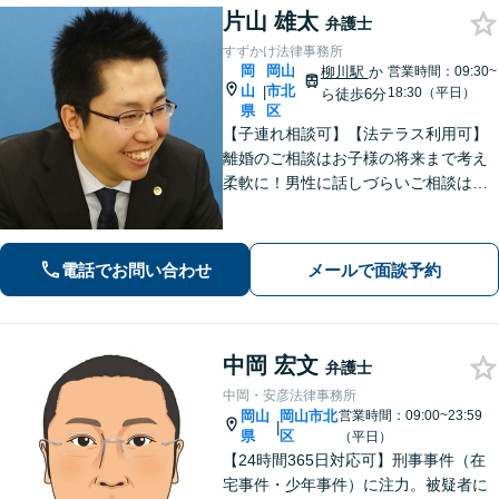
片山 雄太
弁護士
すずかけ法律事務所
岡
岡山
柳川駅
か
営業時間：09:30~
山
市北
|
18:30（平日）
ら徒歩6分
県
区
【子連れ相談可】【法テラス利用可】
離婚のご相談はお子様の将来まで考え
柔軟に！男性に話しづらいご相談は女
性弁護士がうかがいます／不動産トラ
ブルは司法書士・土地家屋調査士など
と連携してきめ細やかに対応【注力分
電話でお問い合わせ
メールで面談予約
野初回相談無料】【WEB面談可】
中岡 宏文
弁護士
中岡・安彦法律事務所
岡山
岡山市北
営業時間：09:00~23:59
|
県
区
（平日）
【24時間365日対応可】刑事事件（在
宅事件・少年事件）に注力。被疑者に