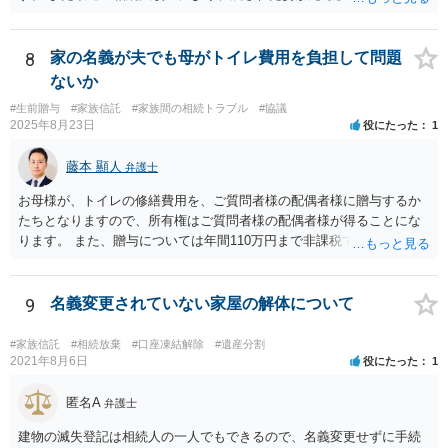
けられる権利として「配偶者居住権」という制度が設けられましたの
で、その制度を活用する方法も考えられます。 もし契約書の作成まで
視野に入れておられる場合は、お近くの弁護士、できれば相続に強い
8
家の名義が夫でも母がトイレ費用を負担して問題
弁護士にご相談なさるとよいでしょう。
ないか
#生前贈与
#家族信託
#家族間の相続トラブル
#協議
2025年8月23日
役にたった
1
藤本 顯人
弁護士
お母様が、トイレの修繕費用を、ご質問者様の配偶者様に贈与するか
たちとなりますので、所有権はご質問者様の配偶者様が得ることにな
ります。 また、贈与については年間110万円まで非課税であり、トイ
レの修繕費であればこの枠内に収まると思います。
9
名義変更されていない家屋の解体について
#家族信託
#相続放棄
#口座凍結解除
#遺産分割
2021年8月6日
役にたった
1
匿名A
弁護士
建物の滅失登記は相続人の一人でもできるので、名義変更せずに手続