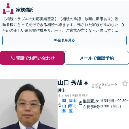
家族信託
【相続トラブルの対応実績豊富】【相続の承認・放棄に期限あり】依
頼者様にとって納得できる相続へ導きます。残された家族が揉めない
ための正しい遺言書作成をサポート。ご家族が亡くなった際はすぐに
弁護士に相談を！【安心の費用設計】【岡山駅徒歩10分】
料金表を見る
電話でお問い合わせ
メールで面談予約
山口 秀哉
弁
インタビューを
見る
護士
すずかけ法律事務所
岡
岡山
柳川駅
か
営業時間：09:30~
山
市北
|
20:00（平日）
ら徒歩6分
県
区