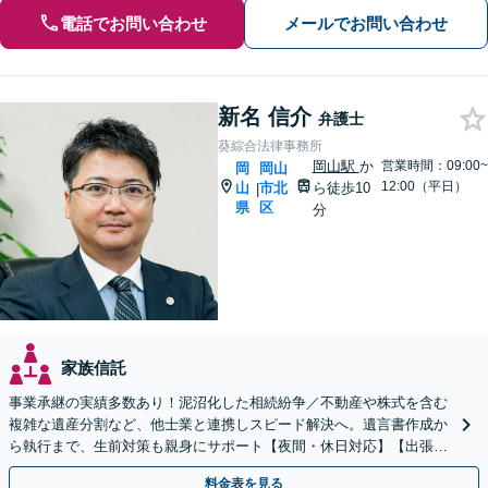
電話でお問い合わせ
メールでお問い合わせ
新名 信介
弁護士
葵綜合法律事務所
岡山駅
か
営業時間：09:00~
岡
岡山
12:00（平日）
山
市北
ら徒歩10
|
県
区
分
家族信託
事業承継の実績多数あり！泥沼化した相続紛争／不動産や株式を含む
複雑な遺産分割など、他士業と連携しスピード解決へ。遺言書作成か
ら執行まで、生前対策も親身にサポート【夜間・休日対応】【出張サ
ポート】【岡山駅10分】
料金表を見る