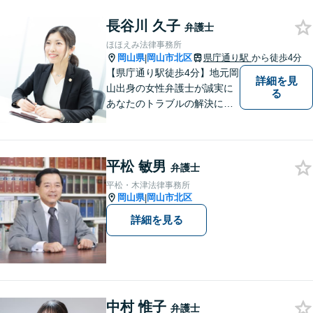
っていただけること。【法テ
長谷川 久子
ラス対応】【後払い対応】
弁護士
【日弁連国際人権問題委員会
ほほえみ法律事務所
所属】お困りの方は、お気軽
岡山県
岡山市北区
県庁通り駅
から徒歩4分
|
にご相談下さい。
【県庁通り駅徒歩4分】地元岡
詳細を見
山出身の女性弁護士が誠実に
る
あなたのトラブルの解決に向
けて対応します。子どもが関
わる問題・事故のご相談も積
極的に対応しています。
平松 敏男
弁護士
平松・木津法律事務所
岡山県
岡山市北区
|
詳細を見る
中村 惟子
弁護士