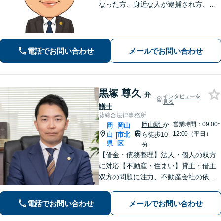
なった方、身近な人が逮捕され方、す
ぐにご相談ください。刑事事件はスピ
ード勝負、初回の接見は即時駆けつけ
ます。事件解決後のアフターケアもい
たします。
電話でお問い合わせ
メールでお問い合わせ
黒塚 尊久
弁
インタビューを
見る
護士
葵綜合法律事務所
岡山駅
か
営業時間：09:00~
岡
岡山
12:00（平日）
山
市北
ら徒歩10
|
県
区
分
【借金・債務整理】法人・個人の双方
に対応【不動産・住まい】貸主・借主
双方の問題に注力、不動産会社の依頼
実績あり【労働・雇用】労災事件に精
通。その他労働事件もカバー【行政事
電話でお問い合わせ
メールでお問い合わせ
件】学校トラブル・いじめ問題に注力
【企業法務】予防法務・紛争対応お任