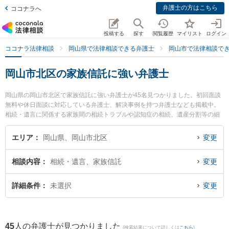
弁護士の方はこちら
ココナラへ
投稿する
探す
閲覧履歴
マイリスト
ログイン
ココナラ法律相談
岡山県で法律相談できる弁護士
岡山市で法律相談で
岡山市北区の家族信託に強い弁護士
岡山県の岡山市北区で家族信託に強い弁護士が45名見つかりました。初回面談
無料や休日面談に対応している弁護士、解決事例を持つ弁護士なども掲載中。
相続・遺言に関係する家族間の相続トラブルや認知症の相続、遺産分割等の細
かな分野での絞り込み検索もでき便利です。特に葵綜合法律事務所の吉田 浩晃
弁護士や葵綜合法律事務所の新名 信介弁護士、三宅法律事務所の三宅 遼太郎弁
エリア
岡山県、岡山市北区
変更
護士のプロフィール情報や弁護士費用、強みなどが注目されています。『岡山
市北区で土日や夜間に発生した家族信託のトラブルを今すぐに弁護士に相談し
相談内容
相続・遺言、家族信託
変更
たい』『家族信託のトラブル解決の実績豊富な近くの弁護士を検索したい』
『初回相談無料で家族信託を法律相談できる岡山市北区内の弁護士に相談予約
したい』などでお困りの相談者さんにおすすめです。
詳細条件
未選択
変更
45
人の弁護士が見つかりました
(検索結果について詳しくは
こちら
)