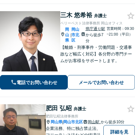
せください。
三木 悠希裕
弁護士
ベリーベスト法律事務所 岡山オフィス
県庁通り駅
営業時間：09:30
岡
岡山
~21:00（平日）
山
市北
から徒歩7
|
県
区
分
【離婚・刑事事件・労働問題・交通事
故など幅広く対応】各分野の専門チー
ムがお客様をサポートします。
電話でお問い合わせ
メールでお問い合わせ
肥田 弘昭
弁護士
肥田弘昭法律事務所
岡山県
岡山市北区
岡山駅
から徒歩10分
|
企業法務、特に独占禁止法、
詳細を見