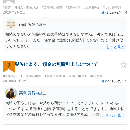
あると主張される可能性がございます。 その場合には、貸付であるこ
とを伺わせる事情をどれだけ積み重ねることが出来るか、というとこ
#遺言
#M&A・事業承継
#口座凍結解除
#家族信託
#成年後見(生前の財産管理)
ろとなります。 返済の事実や、返済を約束するメール等です。 金額の
2019年9月2日
役にたった
4
大きさや状況を考えると、一つ一つの問題を解決し、万が一に備えて
おく方が宜しいかと思います。 緊急という訳ではないかと思います
内藤 政信
弁護士
が、事前準備が早い方が有効な手段が増える傾向にありますので、早
相続人でないと保険や相続の手続はできないですね。 教えてあげれば
目に弁護士を入れられることを御検討頂くと良いかと思います。
いいでしょう。 また、保険金は遺留分減殺請求できないので、受け取
ってください。
3
親族による、預金の無断引出しについて
#家族信託
#口座凍結解除
#相続財産調査・鑑定
#M&A・事業承継
2018年10月25日
役にたった
9
高島 秀行
弁護士
無断で下ろしたものや父から預かっていてそのままになっているもの
については 返還請求や損害賠償請求をすることができます。 通帳や払
戻請求書などの資料を持って弁護士に面談で相談した方がよいと思い
ます。