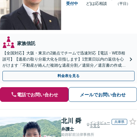
受付中
ど)は応相談
（平日）
家族信託
【全国対応】大阪・東京の2拠点でチームで迅速対応【電話・WEB相
談可】【遺産の取り分最大化を目指します】1営業日以内の返信を心
がけます「不動産が絡んだ複雑な遺産分割／遺留分／遺言書の作成・
執行／事業承継など、お任せください」【休日相談あり】
料金表を見る
電話でお問い合わせ
メールでお問い合わせ
北川 舜
兵庫県
インタビュー
を見る
弁護士
姫路駅前法律事務所