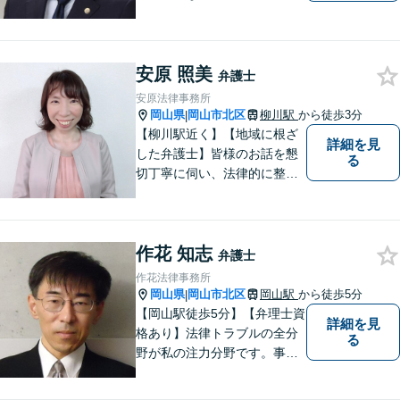
す。「弁護士に相談するか迷
っている」という悩みをお持
ちの方は、どうぞお気軽にご
安原 照美
相談ください。依頼者さまの
弁護士
サポートができるよう努めて
安原法律事務所
まいります。
岡山県
岡山市北区
柳川駅
から徒歩3分
|
【柳川駅近く】【地域に根ざ
詳細を見
した弁護士】皆様のお話を懇
る
切丁寧に伺い、法律的に整理
して、わかりやすい言葉でご
説明いたします。【24時間予
約受付可】皆様方のお悩みが
作花 知志
少しでも解決されますよう，
弁護士
誠心誠意努力いたす所存で
作花法律事務所
す。皆様方のご来所をお待ち
岡山県
岡山市北区
岡山駅
から徒歩5分
|
しております。
【岡山駅徒歩5分】【弁理士資
詳細を見
格あり】法律トラブルの全分
る
野が私の注力分野です。事務
所の理念は、ご相談の後には
心の中に花が咲いたようにな