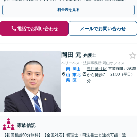
守るためにも、お早めにご相談を。【夜間・休日相談可能】
料金表を見る
電話でお問い合わせ
メールでお問い合わせ
岡田 元
弁護士
ベリーベスト法律事務所 岡山オフィス
県庁通り駅
営業時間：09:30
岡
岡山
~21:00（平日）
山
市北
から徒歩7
|
県
区
分
家族信託
【初回相談60分無料】【全国対応】税理士・司法書士と連携可能！遺