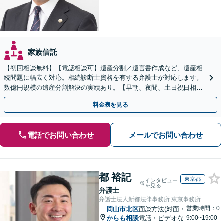
家族信託
【初回相談無料】【電話相談可】遺産分割／遺言書作成など、遺産相
続問題に幅広く対応。相続診断士資格を有する弁護士が対応します。
数億円規模の遺産分割解決の実績あり。【早朝、夜間、土日祝日相談
対応】【カード払い可】
料金表を見る
電話でお問い合わせ
メールでお問い合わせ
都 裕記
東京都
インタビュー
を見る
弁護士
弁護士法人新都法律事務所 東京事務所
営業時間：0
岡山市北区
面談方法(対面・
からも相談
電話・ビデオな
9:00~19:00