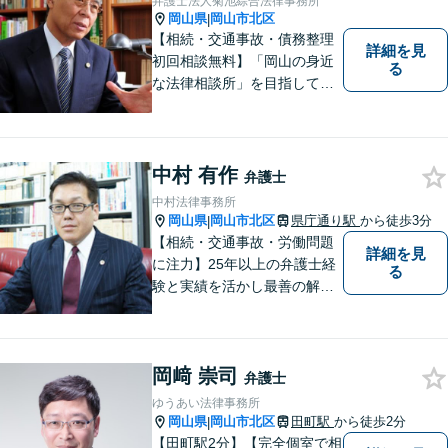
弁護士法人菊池綜合法律事務所
岡山県
岡山市北区
|
【相続・交通事故・債務整理
詳細を見
初回相談無料】「岡山の身近
る
な法律相談所」を目指してい
ます。お悩みやご不安を抱え
た方のお力になれるよう全力
でサポートしていきます。ど
んなささいなことでも構いま
中村 有作
弁護士
せん。お気軽にご相談くださ
中村法律事務所
い。【土曜日も受付可能】
岡山県
岡山市北区
県庁通り駅
から徒歩3分
|
【専用駐車場あり】
【相続・交通事故・労働問題
詳細を見
に注力】25年以上の弁護士経
る
験と実績を活かし最善の解決
法をご提案します。お受けし
た案件に依頼者との二人三脚
で取り組んでまいります
岡﨑 崇司
弁護士
ゆうあい法律事務所
岡山県
岡山市北区
田町駅
から徒歩2分
|
【田町駅2分】【完全個室で相