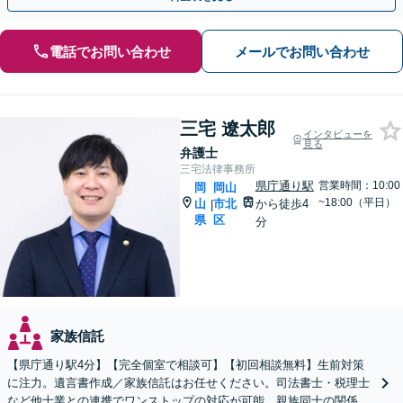
電話でお問い合わせ
メールでお問い合わせ
三宅 遼太郎
インタビューを
見る
弁護士
三宅法律事務所
県庁通り駅
営業時間：10:00
岡
岡山
~18:00（平日）
山
市北
から徒歩4
|
県
区
分
家族信託
【県庁通り駅4分】【完全個室で相談可】【初回相談無料】生前対策
に注力。遺言書作成／家族信託はお任せください。司法書士・税理士
など他士業との連携でワンストップの対応が可能。親族同士の関係を