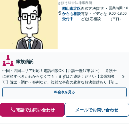
きぼう綜合法律事務所
営業時間：0
岡山市北区
面談方法(対面・
からも相談
電話・ビデオな
9:00~18:00
受付中
ど)は応相談
（平日）
家族信託
中国・四国エリア対応！電話相談OK【弁護士歴17年以上】「弁護士
に依頼すべきかわからなくても」まずはご連絡ください【出張相談
可】訴訟・調停・審判など、複雑な事案の豊富な解決実績あり【初回
相談無料】初回面談のみで解決できるケースもあります
料金表を見る
電話でお問い合わせ
メールでお問い合わせ