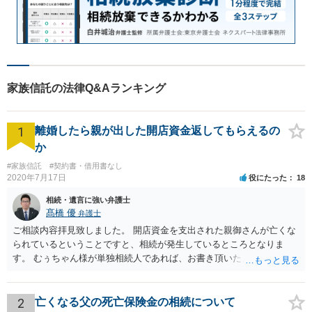
家族信託の法律Q&Aランキング
1
離婚したら親が出した開店資金返してもらえるの
か
#家族信託
#契約書・借用書なし
2020年7月17日
役にたった
18
相続・遺言に強い弁護士
髙橋 優
弁護士
ご相談内容拝見致しました。 開店資金を支出された親御さんが亡くな
られているということですと、相続が発生しているところとなりま
す。 むぅちゃん様が単独相続人であれば、お書き頂いたような方法で
ご主人に書面を書いてもらうことで対応は可能かと思います。 他にも
相続人おられるということであれば、他の相続人との協議が必要とな
るところです。 また、当該点とは別にご主人から貸付ではなく贈与で
2
亡くなる父の死亡保険金の相続について