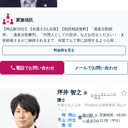
家族信託
【岡山駅10分】【弁護士3人在籍】【初回相談無料】「遺産分割調
停」「遺産分割審判」「代理人としての交渉」などお任せください！
依頼者さまがご納得されるまで、何度でも丁寧に説明するよう心掛け
ています【土日祝／夜間対応可】【当日／電話相談可】
料金表を見る
電話でお問い合わせ
メールでお問い合わせ
坪井 智之
弁
インタビューを
見る
護士
弁護士法人山本・坪井綜合法律事務所 岡山オ
フィス
岡
岡山
柳川駅
か
営業時間：08:00~
山
市北
|
21:00（平日）
ら徒歩2分
県
区