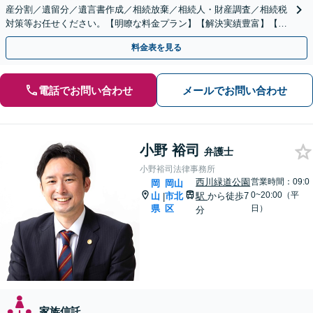
産分割／遺留分／遺言書作成／相続放棄／相続人・財産調査／相続税
対策等お任せください。【明瞭な料金プラン】【解決実績豊富】【電
話相談可】
料金表を見る
電話でお問い合わせ
メールでお問い合わせ
小野 裕司
弁護士
小野裕司法律事務所
西川緑道公園
営業時間：09:0
岡
岡山
0~20:00（平
山
市北
駅
から徒歩7
|
県
区
日）
分
家族信託