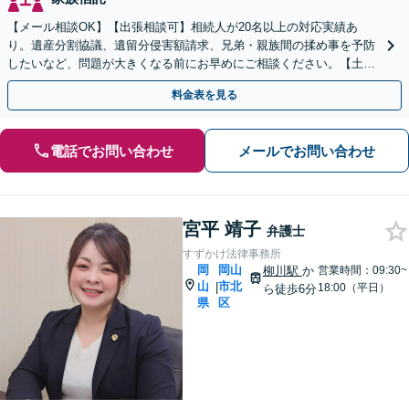
【メール相談OK】【出張相談可】相続人が20名以上の対応実績あ
り。遺産分割協議、遺留分侵害額請求、兄弟・親族間の揉め事を予防
したいなど、問題が大きくなる前にお早めにご相談ください。【土日
祝・夜間相談も可能】
料金表を見る
電話でお問い合わせ
メールでお問い合わせ
宮平 靖子
弁護士
すずかけ法律事務所
岡
岡山
柳川駅
か
営業時間：09:30~
山
市北
|
18:00（平日）
ら徒歩6分
県
区