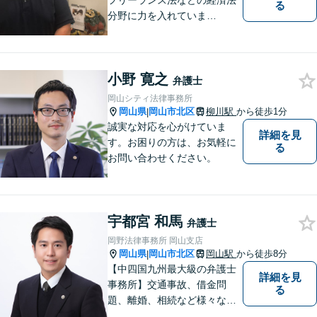
フリーランス法などの経済法
る
分野に力を入れていま
す！！！
小野 寛之
弁護士
岡山シティ法律事務所
岡山県
岡山市北区
柳川駅
から徒歩1分
|
誠実な対応を心がけていま
詳細を見
す。お困りの方は、お気軽に
る
お問い合わせください。
宇都宮 和馬
弁護士
岡野法律事務所 岡山支店
岡山県
岡山市北区
岡山駅
から徒歩8分
|
【中四国九州最大級の弁護士
詳細を見
事務所】交通事故、借金問
る
題、離婚、相続など様々な問
題について、「何度でも無