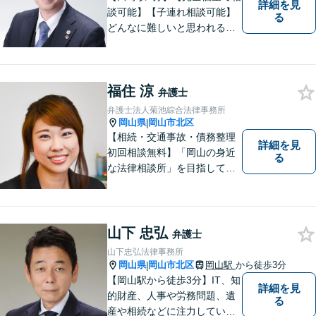
詳細を見
談可能】【子連れ相談可能】
る
どんなに難しいと思われる案
件でも、あきらめずに解決策
を探していきたいと考えてい
ます。トラブルに巻き込まれ
福住 涼
ている皆さまの現状を良い方
弁護士
向に変化させることができる
弁護士法人菊池綜合法律事務所
ように全力を尽くします。
岡山県
岡山市北区
|
【相続・交通事故・債務整理
詳細を見
初回相談無料】「岡山の身近
る
な法律相談所」を目指してい
ます。お悩みやご不安を抱え
た方のお力になれるよう全力
でサポートしていきます。ど
んなささいなことでも構いま
山下 忠弘
弁護士
せん。お気軽にご相談くださ
山下忠弘法律事務所
い。【土曜日も受付可能】
岡山県
岡山市北区
岡山駅
から徒歩3分
|
【専用駐車場あり】
【岡山駅から徒歩3分】IT、知
詳細を見
的財産、人事や労務問題、遺
る
産や相続などに注力していま