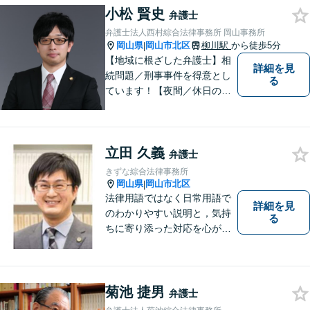
んなささいなことでも構いま
小松 賢史
弁護士
せん。お気軽にご相談くださ
弁護士法人西村綜合法律事務所 岡山事務所
い。【土曜日も受付可能】
岡山県
岡山市北区
柳川駅
から徒歩5分
|
【専用駐車場あり】
【地域に根ざした弁護士】相
詳細を見
続問題／刑事事件を得意とし
る
ています！【夜間／休日の相
談予約可能】初回相談は無料
となっております。まずは、
お気軽にご相談ください。
立田 久義
弁護士
きずな綜合法律事務所
岡山県
岡山市北区
|
法律用語ではなく日常用語で
詳細を見
のわかりやすい説明と，気持
る
ちに寄り添った対応を心がけ
ています。
菊池 捷男
弁護士