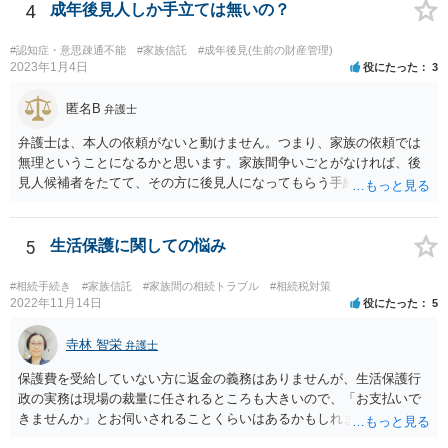
4
成年後見人しか手立ては無いの？
#認知症・意思疎通不能
#家族信託
#成年後見(生前の財産管理)
2023年1月4日
役にたった
3
匿名B
弁護士
弁護士は、本人の依頼がないと動けません。つまり、家族の依頼では
無理ということになるかと思います。家族間争いごとがなければ、後
見人候補者をたてて、その方に後見人になってもらう手続をすすめた
ほうが、今後もいろいろやりやすくなると思います。
5
生活保護に関しての悩み
#相続手続き
#家族信託
#家族間の相続トラブル
#相続税対策
2022年11月14日
役にたった
5
寺林 智栄
弁護士
保護費を受給していない方に返金の義務はありませんが、生活保護行
政の実務は現場の裁量に任されるところも大きいので、「お支払いで
きませんか」とお伺いされることくらいはあるかもしれません。 通報
するかどうかは、あなたとお父さんの妹さんとの関係などを総合的に