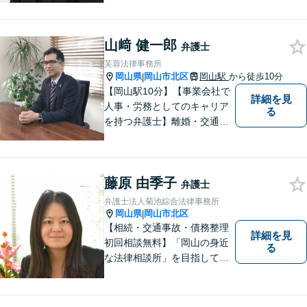
料」の相談を行っています！
まずはお気軽にご相談くださ
山﨑 健一郎
い！
弁護士
芙蓉法律事務所
岡山県
岡山市北区
岡山駅
から徒歩10分
|
【岡山駅10分】【事業会社で
詳細を見
人事・労務としてのキャリア
る
を持つ弁護士】離婚・交通事
故・事業承継を含む相続の問
題に注力。依頼者の方に寄り
添いながら、まずはじっくり
藤原 由季子
とお話をうかがうことを心掛
弁護士
けています。必要に応じ、他
弁護士法人菊池綜合法律事務所
士業と連携して解決を図りま
岡山県
岡山市北区
|
す。
【相続・交通事故・債務整理
詳細を見
初回相談無料】「岡山の身近
る
な法律相談所」を目指してい
ます。お悩みやご不安を抱え
た方のお力になれるよう全力
でサポートしていきます。ど