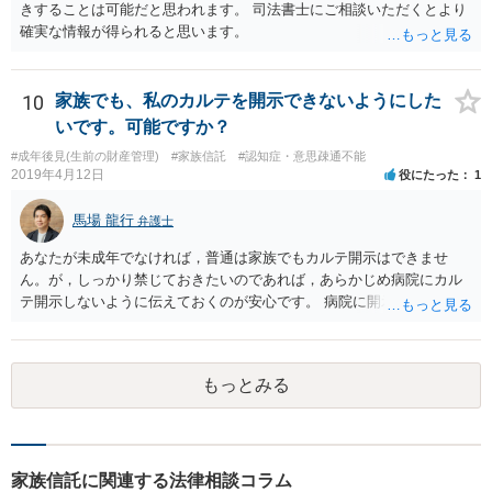
きすることは可能だと思われます。 司法書士にご相談いただくとより
確実な情報が得られると思います。
10
家族でも、私のカルテを開示できないようにした
いです。可能ですか？
#成年後見(生前の財産管理)
#家族信託
#認知症・意思疎通不能
2019年4月12日
役にたった
1
馬場 龍行
弁護士
あなたが未成年でなければ，普通は家族でもカルテ開示はできませ
ん。が，しっかり禁じておきたいのであれば，あらかじめ病院にカル
テ開示しないように伝えておくのが安心です。 病院に開示しないよう
に伝える書面を作ることはできますが，それがなくても開示はされる
可能性は低いのでコストパフォーマンスとしてはどうかなという感じ
がします。
もっとみる
家族信託に関連する法律相談コラム