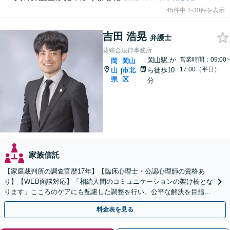
45件中 1-30件を表示
吉田 浩晃
弁護士
葵綜合法律事務所
岡山駅
か
営業時間：09:00~
岡
岡山
17:00（平日）
山
市北
ら徒歩10
|
県
区
分
家族信託
【家庭裁判所の調査官歴17年】【臨床心理士・公認心理師の資格あ
り】【WEB面談対応】「相続人間のコミュニケーションの架け橋とな
ります」こころのケアにも配慮した調整を行い、公平な解決を目指し
ます「成年後見・未成年後見のご相談にも対応」
料金表を見る