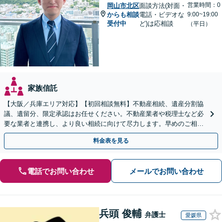
営業時間：0
岡山市北区
面談方法(対面・
からも相談
電話・ビデオな
9:00~19:00
受付中
ど)は応相談
（平日）
家族信託
【大阪／兵庫エリア対応】【初回相談無料】不動産相続、遺産分割協
議、遺留分、限定承認はお任せください。不動産業者や税理士など必
要な業者と連携し、より良い相続に向けて尽力します。早めのご相談
が複雑化を防ぐカギとなります【休日相談可】
料金表を見る
電話でお問い合わせ
メールでお問い合わせ
兵頭 俊輔
弁護士
愛媛県