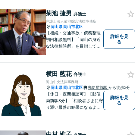
お気軽にご相談ください。
菊池 捷男
弁護士
弁護士法人菊池綜合法律事務所
岡山県
岡山市北区
|
【相続・交通事故・債務整理
詳細を見
初回相談無料】「岡山の身近
る
な法律相談所」を目指してい
ます。お悩みやご不安を抱え
た方のお力になれるよう全力
でサポートしていきます。ど
んなささいなことでも構いま
横田 藍花
弁護士
せん。お気軽にご相談くださ
岡山中央法律事務所
い。【土曜日も受付可能】
岡山県
岡山市北区
郵便局前駅
から徒歩3分
|
【専用駐車場あり】
【休日・夜間相談可】【郵便
詳細を見
局前駅3分】「相談者さまに寄
る
り添い最善の結果になるよう
尽力」婚姻費用・財産分与・
養育費の交渉などお任せくだ
さい「刑事事件：捜査機関に
中村 惟子
よる不当な取り調べや身体拘