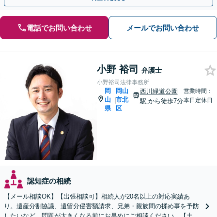
電話でお問い合わせ
メールでお問い合わせ
小野 裕司
弁護士
小野裕司法律事務所
岡
岡山
西川緑道公園
営業時間：
山
市北
|
本日定休日
駅
から徒歩7分
県
区
認知症の相続
【メール相談OK】【出張相談可】相続人が20名以上の対応実績あ
り。遺産分割協議、遺留分侵害額請求、兄弟・親族間の揉め事を予防
したいなど、問題が大きくなる前にお早めにご相談ください。【土日