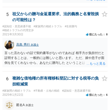
ご事情であれば無視してしまっても特に不都合はないと考えられま
す。 ２） 場合によっては、介護や被後見人の財産の処分等に関して、
後見人から相談があることも考えられます。 また、お祖母さんがお亡
5
祖父からの贈与金返還要求、法的義務と名誉毀損
くなりになった場合、相続人となる可能性がありますが、 その場合は
の可能性は？
相続放棄されれば問題ありません。 ３） 完全に拒否する方法はないか
#認知症・意思疎通不能
#家族間の相続トラブル
#生前贈与
もしれませんが、 関わりを持ちたくないとのことでしたら、親族の意
#相続トラブルの代理交渉
見書にその旨を記載して提出しておけば良いかも知れません。 後見人
2021年3月30日
役にたった
8
としても、関わりを拒否している親族にあえて連絡をしてくる可能性
は低いと考えられます。 以上、ご参考になさってください。
高島 秀行
弁護士
言った言わないの話で契約書等がないのであれば 相手方が負担付だと
証明することは、一般的には難しいと思います。 ただ、娘や息子が面
倒を見てくれないから、あなたに贈与した ということは あなたは面倒
を見てくれると約束したからだ というように相手は主張してくる可能
性はあります。 祖父は、なぜあなたが面倒を見ないと言ったのに贈与
してくれたのか ということが問題となる可能性はあります。 祖父が認
6
複雑な借地権の所有権移転登記に対する税等の負
知症という診断を受ければ 贈与時に判断能力がなかったから無効だと
担軽減策
主張してくる可能性はあります。 それが通るかは、医師の診断時期と
#家族間の相続トラブル
#不動産・土地の相続
#認知症・意思疎通不能
診断内容によります。
2025年1月22日
役にたった
6
匿名A
弁護士