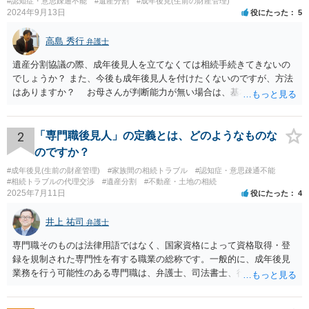
#認知症・意思疎通不能
#遺産分割
#成年後見(生前の財産管理)
2024年9月13日
役にたった
5
高島 秀行
弁護士
遺産分割協議の際、成年後見人を立てなくては相続手続きてきないの
でしょうか？ また、今後も成年後見人を付けたくないのですが、方法
はありますか？ お母さんが判断能力が無い場合は、基本的に成年後
見人をつけるほかありません。 遺産分割審判や遺産分割調停を申し
立て、お母さんに特別代理人をつけるという方法も考えられますが、
遺産分割だけでなく、その後の取得した遺産の管理もありますので
2
「専門職後見人」の定義とは、どのようなものな
遺産分割審判や遺産分割調停を申し立て、お母さんに特別代理人をつ
のですか？
けるということでは解決できなさそうなので 後見人をつけるよう求め
#成年後見(生前の財産管理)
#家族間の相続トラブル
#認知症・意思疎通不能
られると思います。 弁護士に面談で相談された方がよいと思いま
#相続トラブルの代理交渉
#遺産分割
#不動産・土地の相続
す。
2025年7月11日
役にたった
4
井上 祐司
弁護士
専門職そのものは法律用語ではなく、国家資格によって資格取得・登
録を規制された専門性を有する職業の総称です。一般的に、成年後見
業務を行う可能性のある専門職は、弁護士、司法書士、行政書士、税
理士、社会福祉士、精神保健福祉士等が挙げられます。 精神保健福祉
士はほぼ無条件で成年後見人に選任されるわけではなく、基幹研修を