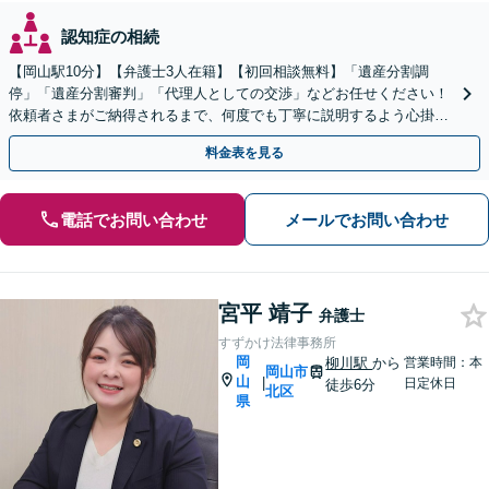
認知症の相続
【岡山駅10分】【弁護士3人在籍】【初回相談無料】「遺産分割調
停」「遺産分割審判」「代理人としての交渉」などお任せください！
依頼者さまがご納得されるまで、何度でも丁寧に説明するよう心掛け
ています【土日祝／夜間対応可】【当日／電話相談可】
料金表を見る
電話でお問い合わせ
メールでお問い合わせ
宮平 靖子
弁護士
すずかけ法律事務所
岡
柳川駅
から
営業時間：本
岡山市
山
|
日定休日
徒歩6分
北区
県