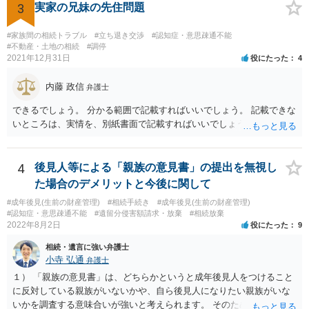
受講して継続研修を受講し続ける必要がありますが、家庭裁判所から
3
実家の兄妹の先住問題
選任された場合には専門職後見人と呼ぶことになるでしょう。
#家族間の相続トラブル
#立ち退き交渉
#認知症・意思疎通不能
#不動産・土地の相続
#調停
2021年12月31日
役にたった
4
内藤 政信
弁護士
できるでしょう。 分かる範囲で記載すればいいでしょう。 記載できな
いところは、実情を、別紙書面で記載すればいいでしょう。
4
後見人等による「親族の意見書」の提出を無視し
た場合のデメリットと今後に関して
#成年後見(生前の財産管理)
#相続手続き
#成年後見(生前の財産管理)
#認知症・意思疎通不能
#遺留分侵害額請求・放棄
#相続放棄
2022年8月2日
役にたった
9
相続・遺言に強い弁護士
小寺 弘通
弁護士
１） 「親族の意見書」は、どちらかというと成年後見人をつけること
に反対している親族がいないかや、自ら後見人になりたい親族がいな
いかを調査する意味合いが強いと考えられます。 そのため、ご相談の