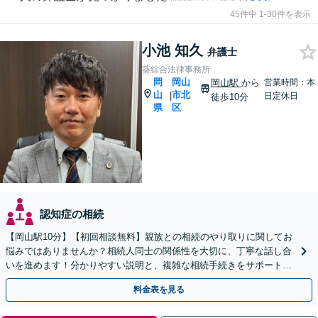
45件中 1-30件を表示
小池 知久
弁護士
葵綜合法律事務所
岡
岡山
岡山駅
から
営業時間：本
山
市北
|
日定休日
徒歩10分
県
区
認知症の相続
【岡山駅10分】【初回相談無料】親族との相続のやり取りに関してお
悩みではありませんか？相続人同士の関係性を大切に、丁寧な話し合
いを進めます！分かりやすい説明と、複雑な相続手続きをサポートい
たします。まずはご相談ください。【夜間・休日相談可】
料金表を見る