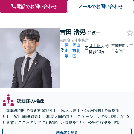
電話でお問い合わせ
メールでお問い合わせ
吉田 浩晃
弁護士
葵綜合法律事務所
岡
岡山
岡山駅
から
営業時間：本
山
市北
|
日定休日
徒歩10分
県
区
認知症の相続
【家庭裁判所の調査官歴17年】【臨床心理士・公認心理師の資格あ
り】【WEB面談対応】「相続人間のコミュニケーションの架け橋とな
ります」こころのケアにも配慮した調整を行い、公平な解決を目指し
ます「成年後見・未成年後見のご相談にも対応」
料金表を見る