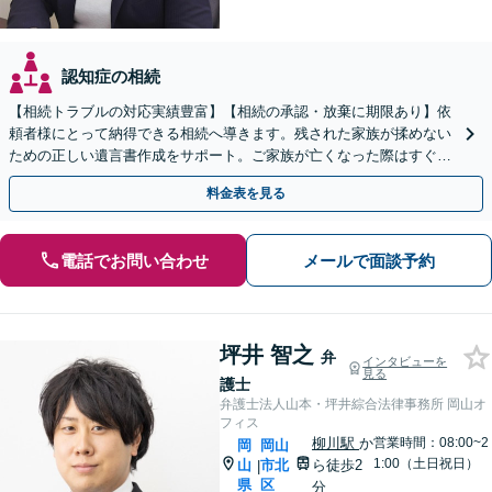
認知症の相続
【相続トラブルの対応実績豊富】【相続の承認・放棄に期限あり】依
頼者様にとって納得できる相続へ導きます。残された家族が揉めない
ための正しい遺言書作成をサポート。ご家族が亡くなった際はすぐに
弁護士に相談を！【安心の費用設計】【岡山駅徒歩10分】
料金表を見る
電話でお問い合わせ
メールで面談予約
坪井 智之
弁
インタビューを
見る
護士
弁護士法人山本・坪井綜合法律事務所 岡山オ
フィス
柳川駅
か
営業時間：08:00~2
岡
岡山
1:00（土日祝日）
山
市北
ら徒歩2
|
県
区
分