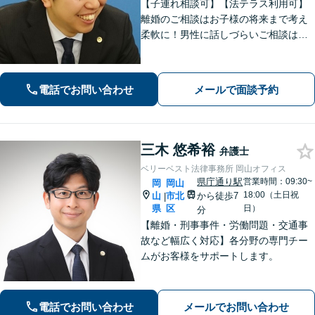
【子連れ相談可】【法テラス利用可】
離婚のご相談はお子様の将来まで考え
柔軟に！男性に話しづらいご相談は女
性弁護士がうかがいます／不動産トラ
ブルは司法書士・土地家屋調査士など
と連携してきめ細やかに対応【注力分
電話でお問い合わせ
メールで面談予約
野初回相談無料】【WEB面談可】
三木 悠希裕
弁護士
ベリーベスト法律事務所 岡山オフィス
県庁通り駅
営業時間：09:30~
岡
岡山
18:00（土日祝
山
市北
から徒歩7
|
県
区
日）
分
【離婚・刑事事件・労働問題・交通事
故など幅広く対応】各分野の専門チー
ムがお客様をサポートします。
電話でお問い合わせ
メールでお問い合わせ