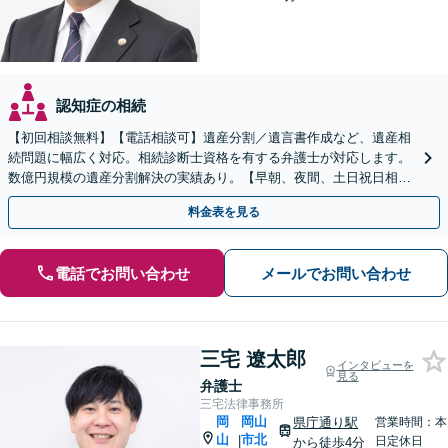
認知症の相続
【初回相談無料】【電話相談可】遺産分割／遺言書作成など、遺産相
続問題に幅広く対応。相続診断士資格を有する弁護士が対応します。
数億円規模の遺産分割解決の実績あり。【早朝、夜間、土日祝日相談
対応】【カード払い可】
料金表を見る
電話でお問い合わせ
メールでお問い合わせ
三宅 遼太郎
インタビューを
見る
弁護士
三宅法律事務所
岡
岡山
県庁通り駅
営業時間：本
山
市北
|
日定休日
から徒歩4分