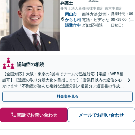
を見る
弁護士
弁護士法人新都法律事務所 東京事務所
営業時間：09:
岡山市
面談方法(対面・
からも相
電話・ビデオな
00~19:00（土
談受付中
ど)は応相談
日祝日）
認知症の相続
【全国対応】大阪・東京の2拠点でチームで迅速対応【電話・WEB相
談可】【遺産の取り分最大化を目指します】1営業日以内の返信を心
がけます「不動産が絡んだ複雑な遺産分割／遺留分／遺言書の作成・
執行／事業承継など、お任せください」【休日相談あり】
料金表を見る
電話でお問い合わせ
メールでお問い合わせ