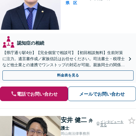
県
区
認知症の相続
【県庁通り駅4分】【完全個室で相談可】【初回相談無料】生前対策
に注力。遺言書作成／家族信託はお任せください。司法書士・税理士
など他士業との連携でワンストップの対応が可能。親族同士の関係を
守るためにも、お早めにご相談を。【夜間・休日相談可能】
料金表を見る
電話でお問い合わせ
メールでお問い合わせ
安井 健二
弁
インタビューを
見る
護士
岡山南法律事務所