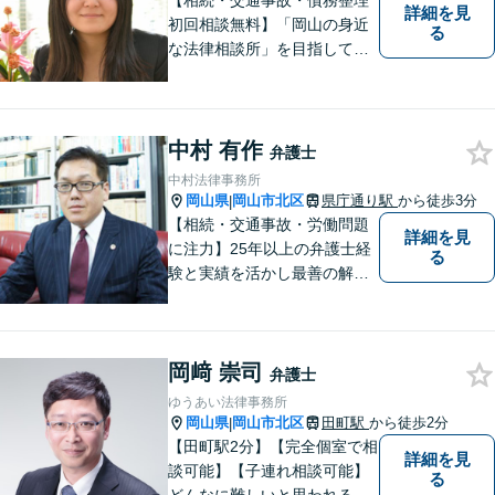
【相続・交通事故・債務整理
詳細を見
初回相談無料】「岡山の身近
る
な法律相談所」を目指してい
ます。お悩みやご不安を抱え
た方のお力になれるよう全力
でサポートしていきます。ど
んなささいなことでも構いま
中村 有作
弁護士
せん。お気軽にご相談くださ
中村法律事務所
い。【土曜日も受付可能】
岡山県
岡山市北区
県庁通り駅
から徒歩3分
|
【専用駐車場あり】
【相続・交通事故・労働問題
詳細を見
に注力】25年以上の弁護士経
る
験と実績を活かし最善の解決
法をご提案します。お受けし
た案件に依頼者との二人三脚
で取り組んでまいります
岡﨑 崇司
弁護士
ゆうあい法律事務所
岡山県
岡山市北区
田町駅
から徒歩2分
|
【田町駅2分】【完全個室で相
詳細を見
談可能】【子連れ相談可能】
る