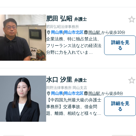
題に注力。依頼者の方に寄り
添いながら、まずはじっくり
肥田 弘昭
とお話をうかがうことを心掛
弁護士
けています。必要に応じ、他
肥田弘昭法律事務所
士業と連携して解決を図りま
岡山県
岡山市北区
岡山駅
から徒歩10分
|
す。
企業法務、特に独占禁止法、
詳細を見
フリーランス法などの経済法
る
分野に力を入れていま
す！！！
水口 汐里
弁護士
岡野法律事務所 岡山支店
岡山県
岡山市北区
岡山駅
から徒歩8分
|
【中四国九州最大級の弁護士
詳細を見
事務所】交通事故、借金問
る
題、離婚、相続など様々な問
題について、「何度でも無
料」の相談を行っています！
まずはお気軽にご相談くださ