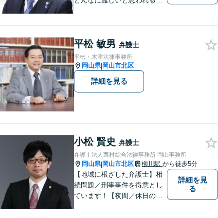
どんなに難しいと思われる案
件でも、あきらめずに解決策
を探していきたいと考えてい
ます。トラブルに巻き込まれ
平松 敏男
ている皆さまの現状を良い方
弁護士
向に変化させることができる
平松・木津法律事務所
ように全力を尽くします。
岡山県
岡山市北区
|
詳細を見る
小松 賢史
弁護士
弁護士法人西村綜合法律事務所 岡山事務所
岡山県
岡山市北区
柳川駅
から徒歩5分
|
【地域に根ざした弁護士】相
詳細を見
続問題／刑事事件を得意とし
る
ています！【夜間／休日の相
談予約可能】初回相談は無料
となっております。まずは、