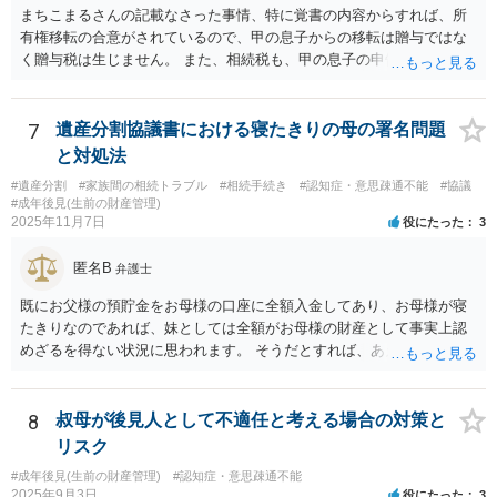
まちこまるさんの記載なさった事情、特に覚書の内容からすれば、所
有権移転の合意がされているので、甲の息子からの移転は贈与ではな
く贈与税は生じません。 また、相続税も、甲の息子の申告の内容の問
題なので、本来負担すべきでなかったかもしれない可能性があるの
で、支払う義務はないということになります。 所有権移転登記を求め
て裁判を起こすというのが本筋でしょう。 弁護士に依頼してくださ
7
遺産分割協議書における寝たきりの母の署名問題
い。
と対処法
#遺産分割
#家族間の相続トラブル
#相続手続き
#認知症・意思疎通不能
#協議
#成年後見(生前の財産管理)
2025年11月7日
役にたった
3
匿名B
弁護士
既にお父様の預貯金をお母様の口座に全額入金してあり、お母様が寝
たきりなのであれば、妹としては全額がお母様の財産として事実上認
めざるを得ない状況に思われます。 そうだとすれば、あえて遺産分割
協議書をこれから作成する必要は具体的にどこにあるのかが不明で
す。 また、遺産分割協議書を作成しても特にメリットがない妹の協力
が期待できるのかも不明です。 お母様の相続が開始するまで、ご質問
8
叔母が後見人として不適任と考える場合の対策と
主としては行動を起こす必要がないように思えますが、いかがでしょ
リスク
うか。
#成年後見(生前の財産管理)
#認知症・意思疎通不能
2025年9月3日
役にたった
3