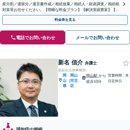
産分割／遺留分／遺言書作成／相続放棄／相続人・財産調査／相続税
対策等お任せください。【明瞭な料金プラン】【解決実績豊富】【電
話相談可】
料金表を見る
電話でお問い合わせ
メールでお問い合わせ
新名 信介
弁護士
葵綜合法律事務所
岡
岡山
岡山駅
から
営業時間：本
山
市北
|
日定休日
徒歩10分
県
区
認知症の相続