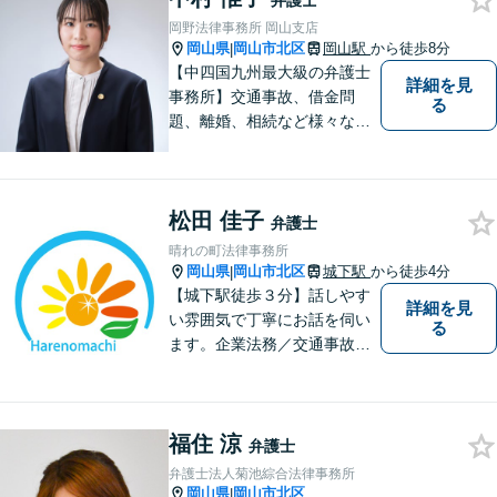
弁護士
束から、依頼者さまの利益を
岡野法律事務所 岡山支店
守ります【完全個室相談】
岡山県
岡山市北区
岡山駅
から徒歩8分
|
【中四国九州最大級の弁護士
詳細を見
事務所】交通事故、借金問
る
題、離婚、相続など様々な問
題について、「何度でも無
料」の相談を行っています！
まずはお気軽にご相談くださ
松田 佳子
い！
弁護士
晴れの町法律事務所
岡山県
岡山市北区
城下駅
から徒歩4分
|
【城下駅徒歩３分】話しやす
詳細を見
い雰囲気で丁寧にお話を伺い
る
ます。企業法務／交通事故／
離婚／相続など幅広い案件を
取り扱っております。
福住 涼
弁護士
弁護士法人菊池綜合法律事務所
岡山県
岡山市北区
|