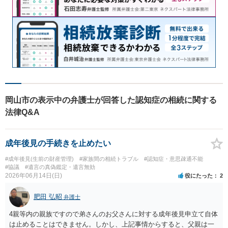
岡山市の表示中の弁護士が回答した認知症の相続に関する
法律Q&A
成年後見の手続きを止めたい
#成年後見(生前の財産管理)
#家族間の相続トラブル
#認知症・意思疎通不能
#協議
#遺言の真偽鑑定・遺言無効
2026年06月14日(日)
役にたった
2
肥田 弘昭
弁護士
4親等内の親族ですので弟さんのお父さんに対する成年後見申立て自体
は止めることはできません。しかし、上記事情からすると、父親は一