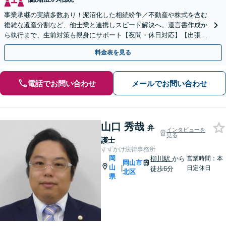
事業承継の実績多数あり！泥沼化した相続紛争／不動産や株式を含む
複雑な遺産分割など、他士業と連携しスピード解決へ。遺言書作成か
ら執行まで、生前対策も親身にサポート【夜間・休日対応】【出張サ
ポート】【岡山駅10分】
料金表を見る
電話でお問い合わせ
メールでお問い合わせ
山口 秀哉
弁
インタビューを
見る
護士
すずかけ法律事務所
岡
柳川駅
から
営業時間：本
岡山市
山
|
日定休日
徒歩6分
北区
県