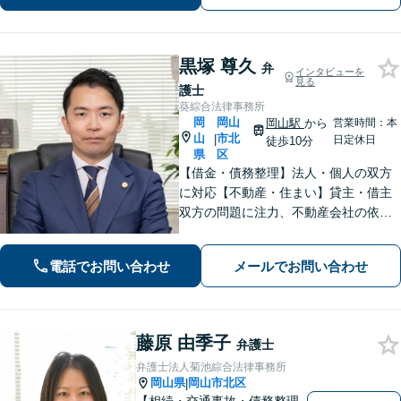
黒塚 尊久
弁
インタビューを
見る
護士
葵綜合法律事務所
岡
岡山
岡山駅
から
営業時間：本
山
市北
|
日定休日
徒歩10分
県
区
【借金・債務整理】法人・個人の双方
に対応【不動産・住まい】貸主・借主
双方の問題に注力、不動産会社の依頼
実績あり【労働・雇用】労災事件に精
通。その他労働事件もカバー【行政事
電話でお問い合わせ
メールでお問い合わせ
件】学校トラブル・いじめ問題に注力
【企業法務】予防法務・紛争対応お任
せください。
藤原 由季子
弁護士
弁護士法人菊池綜合法律事務所
岡山県
岡山市北区
|