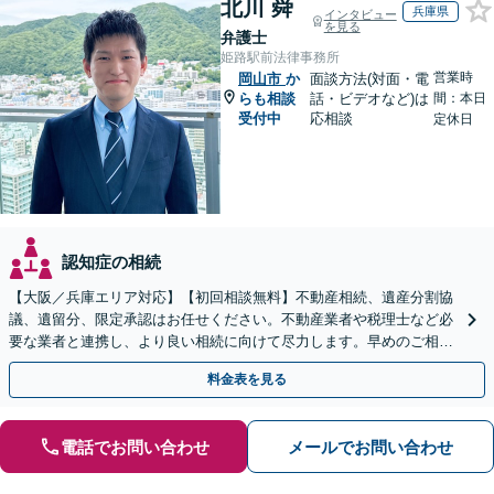
北川 舜
兵庫県
インタビュー
を見る
弁護士
姫路駅前法律事務所
営業時
岡山市
か
面談方法(対面・電
らも相談
話・ビデオなど)は
間：本日
受付中
応相談
定休日
認知症の相続
【大阪／兵庫エリア対応】【初回相談無料】不動産相続、遺産分割協
議、遺留分、限定承認はお任せください。不動産業者や税理士など必
要な業者と連携し、より良い相続に向けて尽力します。早めのご相談
が複雑化を防ぐカギとなります【休日相談可】
料金表を見る
電話でお問い合わせ
メールでお問い合わせ