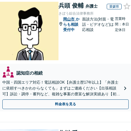
兵頭 俊輔
弁護士
愛媛県
きぼう綜合法律事務所
営業時
岡山市
か
面談方法(対面・電
らも相談
話・ビデオなど)は
間：本日
受付中
応相談
定休日
認知症の相続
中国・四国エリア対応！電話相談OK【弁護士歴17年以上】「弁護士
に依頼すべきかわからなくても」まずはご連絡ください【出張相談
可】訴訟・調停・審判など、複雑な事案の豊富な解決実績あり【初回
相談無料】初回面談のみで解決できるケースもあります
料金表を見る