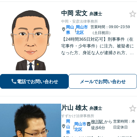
中岡 宏文
弁護士
中岡・安彦法律事務所
岡山
岡山市
営業時間：09:00~23:59
|
県
北区
（土日祝日）
【24時間365日対応可】刑事事件（在
宅事件・少年事件）に注力。被疑者に
なった方、身近な人が逮捕され方、す
ぐにご相談ください。刑事事件はスピ
ード勝負、初回の接見は即時駆けつけ
ます。事件解決後のアフターケアもい
たします。
電話でお問い合わせ
メールでお問い合わせ
片山 雄太
弁護士
すずかけ法律事務所
岡
柳川駅
から
営業時間：本
岡山市
山
|
日定休日
徒歩6分
北区
県