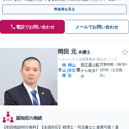
祝・夜間相談も可能】
料金表を見る
電話でお問い合わせ
メールでお問い合わせ
岡田 元
弁護士
ベリーベスト法律事務所 岡山オフィス
県庁通り駅
営業時間：09:30~
岡
岡山
18:00（土日祝
山
市北
から徒歩7
|
県
区
日）
分
認知症の相続
【初回相談60分無料】【全国対応】税理士・司法書士と連携可能！遺