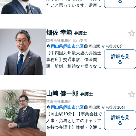
る
たいと思っています。遺産分
割、交通事故、刑事事件、離
婚、不貞慰謝料、木企業法務
等に対応しています。お気軽
畑佐 幸範
にご相談ください。
弁護士
岡野法律事務所 岡山支店
岡山県
岡山市北区
岡山駅
から徒歩8分
|
【中四国九州最大級の弁護士
詳細を見
事務所】交通事故、借金問
る
題、離婚、相続など様々な問
題について、「何度でも無
料」の相談を行っています！
まずはお気軽にご相談くださ
山﨑 健一郎
い！
弁護士
芙蓉法律事務所
岡山県
岡山市北区
岡山駅
から徒歩10分
|
【岡山駅10分】【事業会社で
詳細を見
人事・労務としてのキャリア
る
を持つ弁護士】離婚・交通事
故・事業承継を含む相続の問