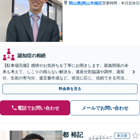
岡山県
岡山市南区
営業時間：本日定休日
|
認知症の相続
【駐車場完備】感情やお気持ちを丁寧にお聞きします。親族関係の未
来も考えて、しこりの残らない解決を。遺産分割協議や調停、遺留
分、生前の寄与分、遺言書作成など。状況に応じ、信頼できる司法書
士・税理士をご紹介します【WEB面談＆出張相談可】
料金表を見る
電話でお問い合わせ
メールでお問い合わせ
都 裕記
東京都
インタビュー