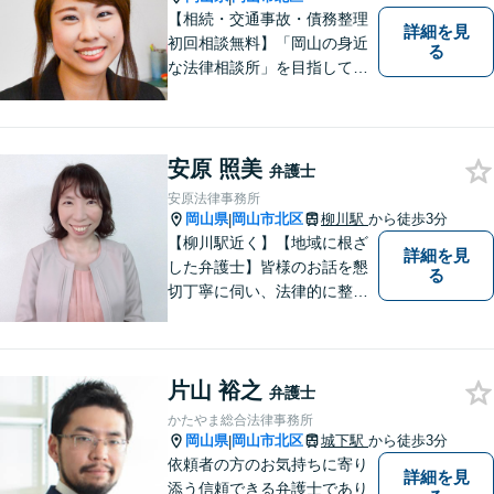
【相続・交通事故・債務整理
詳細を見
初回相談無料】「岡山の身近
る
な法律相談所」を目指してい
ます。お悩みやご不安を抱え
た方のお力になれるよう全力
でサポートしていきます。ど
んなささいなことでも構いま
安原 照美
弁護士
せん。お気軽にご相談くださ
安原法律事務所
い。【土曜日も受付可能】
岡山県
岡山市北区
柳川駅
から徒歩3分
|
【専用駐車場あり】
【柳川駅近く】【地域に根ざ
詳細を見
した弁護士】皆様のお話を懇
る
切丁寧に伺い、法律的に整理
して、わかりやすい言葉でご
説明いたします。【24時間予
約受付可】皆様方のお悩みが
片山 裕之
少しでも解決されますよう，
弁護士
誠心誠意努力いたす所存で
かたやま総合法律事務所
す。皆様方のご来所をお待ち
岡山県
岡山市北区
城下駅
から徒歩3分
|
しております。
依頼者の方のお気持ちに寄り
詳細を見
添う信頼できる弁護士であり