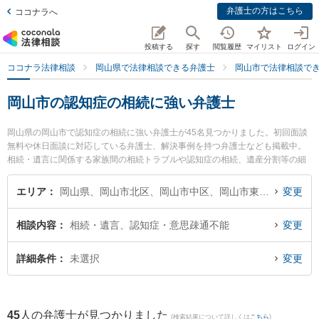
弁護士の方はこちら
ココナラへ
投稿する
探す
閲覧履歴
マイリスト
ログイン
ココナラ法律相談
岡山県で法律相談できる弁護士
岡山市で法律相談で
岡山市の認知症の相続に強い弁護士
岡山県の岡山市で認知症の相続に強い弁護士が45名見つかりました。初回面談
無料や休日面談に対応している弁護士、解決事例を持つ弁護士なども掲載中。
相続・遺言に関係する家族間の相続トラブルや認知症の相続、遺産分割等の細
かな分野での絞り込み検索もでき便利です。特に葵綜合法律事務所の小池 知久
弁護士や葵綜合法律事務所の吉田 浩晃弁護士、小野裕司法律事務所の小野 裕司
エリア
岡山県、岡山市北区、岡山市中区、岡山市東区、岡山市南区
変更
弁護士のプロフィール情報や弁護士費用、強みなどが注目されています。『岡
山市で土日や夜間に発生した認知症の相続のトラブルを今すぐに弁護士に相談
相談内容
相続・遺言、認知症・意思疎通不能
変更
したい』『認知症の相続のトラブル解決の実績豊富な近くの弁護士を検索した
い』『初回相談無料で認知症の相続を法律相談できる岡山市内の弁護士に相談
予約したい』などでお困りの相談者さんにおすすめです。
詳細条件
未選択
変更
45
人の弁護士が見つかりました
(検索結果について詳しくは
こちら
)