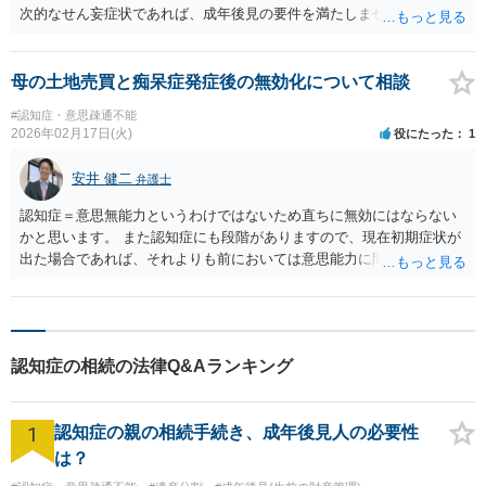
次的なせん妄症状であれば、成年後見の要件を満たしません。そこ
で、①上申書として裁判所に反対の申出をする（法定相続人には意見
を聞かれます）。②医師に父親の精神状態を診断してもらい認知症等
の情況でないことを証明して貰いそれを証拠として裁判所に提出する
母の土地売買と痴呆症発症後の無効化について相談
などが考えられます。ご参考にしてください。
#認知症・意思疎通不能
2026年02月17日(火)
役にたった
1
安井 健二
弁護士
認知症＝意思無能力というわけではないため直ちに無効にはならない
かと思います。 また認知症にも段階がありますので、現在初期症状が
出た場合であれば、それよりも前においては意思能力に問題はないと
判断される可能性のほうが高いと考えられます。 もっとも、診断され
たのが最近であっても認知症としての症状が以前から顕著に出ていた
となれば話は変わってきますので、その点にはご留意ください。
認知症の相続の法律Q&Aランキング
1
認知症の親の相続手続き、成年後見人の必要性
は？