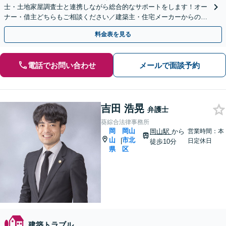
士・土地家屋調査士と連携しながら総合的なサポートをします！オー
ナー・借主どちらもご相談ください／建築主・住宅メーカーからのご
相談も【初回相談無料】【夜間土日面談可（要予約）】
料金表を見る
電話でお問い合わせ
メールで面談予約
吉田 浩晃
弁護士
葵綜合法律事務所
岡
岡山
岡山駅
から
営業時間：本
山
市北
|
日定休日
徒歩10分
県
区
建築トラブル