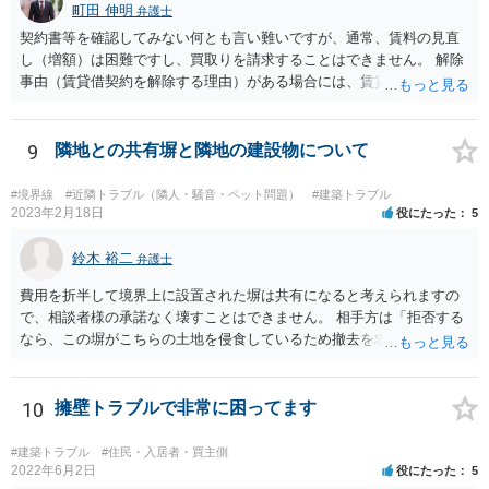
町田 伸明
弁護士
契約書等を確認してみない何とも言い難いですが、通常、賃料の見直
し（増額）は困難ですし、買取りを請求することはできません。 解除
事由（賃貸借契約を解除する理由）がある場合には、賃貸借契約を解
除して、土地建物の明け渡しを求めることも可能です。 明け渡しを求
めることができる状況であれば、事実上、賃料の見直し（増額）や買
取りの交渉をすることもあり得るでしょう。 反対に、明け渡しを求め
9
隣地との共有塀と隣地の建設物について
ることが難しいのであれば、賃料の見直し（増額）や買取りの交渉も
困難とならざるを得ないでしょう。 いずれにしても、（強制的な）明
#境界線
#近隣トラブル（隣人・騒音・ペット問題）
#建築トラブル
け渡しなどの請求もお考えなのであれば、現況や契約書等の確認が不
2023年2月18日
役にたった
5
可欠ですから、資料等一式を持参して弁護士にご相談された方がよい
かと思います。
鈴木 裕二
弁護士
費用を折半して境界上に設置された塀は共有になると考えられますの
で、相談者様の承諾なく壊すことはできません。 相手方は「拒否する
なら、この塀がこちらの土地を侵食しているため撤去を求める手続き
に移る」と述べているようですが、隣地の所有者と同意のうえ設置し
ているわけですから、相談者様の同意なく塀の撤去を求めることは法
的には難しいように思われます。 また、「隣地（相談者様）の許可」
10
擁壁トラブルで非常に困ってます
というのが何の許可を示しているのか判然としませんが、一般に、高
層建築物の建築確認を得る際は、近隣住民と協議してその建築に関し
#建築トラブル
#住民・入居者・買主側
同意を得るよう行政指導が行われておりますので、（推測になってし
2022年6月2日
役にたった
5