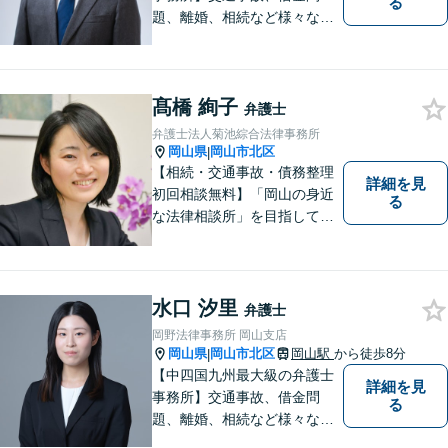
る
題、離婚、相続など様々な問
題について、「何度でも無
料」の相談を行っています！
まずはお気軽にご相談くださ
髙橋 絢子
い！
弁護士
弁護士法人菊池綜合法律事務所
岡山県
岡山市北区
|
【相続・交通事故・債務整理
詳細を見
初回相談無料】「岡山の身近
る
な法律相談所」を目指してい
ます。お悩みやご不安を抱え
た方のお力になれるよう全力
でサポートしていきます。ど
んなささいなことでも構いま
水口 汐里
弁護士
せん。お気軽にご相談くださ
岡野法律事務所 岡山支店
い。【土曜日も受付可能】
岡山県
岡山市北区
岡山駅
から徒歩8分
|
【専用駐車場あり】
【中四国九州最大級の弁護士
詳細を見
事務所】交通事故、借金問
る
題、離婚、相続など様々な問
題について、「何度でも無