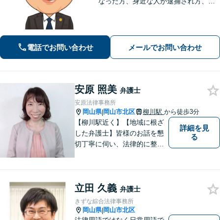
なった方、身近な人が逮捕され方、す
ぐにご相談ください。刑事事件はスピ
ード勝負、初回の接見は即時駆けつけ
ます。事件解決後のアフターケアもい
たします。
電話でお問い合わせ
メールでお問い合わせ
安原 照美
弁護士
安原法律事務所
岡山県
岡山市北区
柳川駅
から徒歩3分
|
【柳川駅近く】【地域に根ざ
詳細を見
した弁護士】皆様のお話を懇
る
切丁寧に伺い、法律的に整理
して、わかりやすい言葉でご
説明いたします。【24時間予
約受付可】皆様方のお悩みが
立田 久義
少しでも解決されますよう，
弁護士
誠心誠意努力いたす所存で
きずな綜合法律事務所
す。皆様方のご来所をお待ち
岡山県
岡山市北区
|
しております。