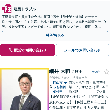
建築トラブル
不動産売買・賃貸仲介会社の顧問弁護士【他士業と連携】オーナー
側・借主側どちらも対応。土地・建物の明け渡し／立退料の増額交渉
等、複雑な事案もスピード解決へ。顧問契約もお任せ！【夜間・休日
対応】【岡山駅10分】
料金表を見る
電話でお問い合わせ
メールでお問い合わせ
細井 大輔
弁護士
大阪府
弁護士法人かける法律事務所
営業時
岡山市
か
面談方法(対面・電
らも相談
話・ビデオなど)は
間：本日
受付中
応相談
定休日
【企業顧問数50社以上】【関西企業の
成長を支える】【弁護士歴18年以上】
企業法務・顧問契約に注力／契約書・