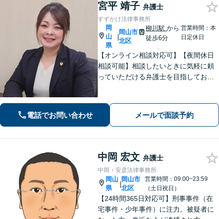
宮平 靖子
弁護士
すずかけ法律事務所
岡
柳川駅
から
営業時間：本
岡山市
山
|
日定休日
徒歩6分
北区
県
【オンライン相談対応可】【夜間休日
相談可能】相談したいときに気軽に頼
っていただける弁護士を目指しており
ます。依頼者にとって最善の解決策を
一緒に考えます。まずはご相談くださ
い。
電話でお問い合わせ
メールで面談予約
中岡 宏文
弁護士
中岡・安彦法律事務所
岡山
岡山市
営業時間：09:00~23:59
|
県
北区
（土日祝日）
【24時間365日対応可】刑事事件（在
宅事件・少年事件）に注力。被疑者に