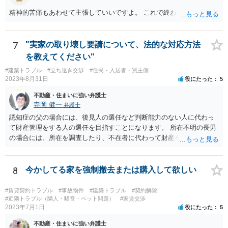
精神的苦痛もあわせて主張していいですよ。 これで終わります。
7
"実家の取り壊し要請について、法的な対応方法
を教えてください"
#建築トラブル
#立ち退き交渉
#住民・入居者・買主側
2023年8月31日
役にたった
5
不動産・住まいに強い弁護士
寺岡 健一
弁護士
認知症の父の場合には、後見人の選任など判断能力のない人に代わっ
て財産管理をする人の選任を目指すことになります。 所在不明の長男
の場合には、所在を調査したり、不在者に代わって財産を管理する人
の選任を目指すことになります。
8
今かしてる家を強制撤去または購入して欲しい
#賃貸契約トラブル
#事故物件
#建築トラブル
#契約解除
#近隣トラブル（隣人・騒音・ペット問題）
#家賃交渉
2023年7月1日
役にたった
5
不動産・住まいに強い弁護士