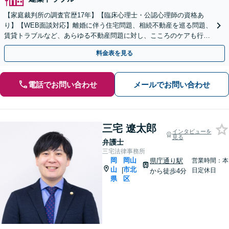
【家庭裁判所の調査官歴17年】【臨床心理士・公認心理師の資格あ
り】【WEB面談対応】離婚に伴う住宅問題、相続不動産を巡る問題、
賃貸トラブルなど、あらゆる不動産問題に対し、こころのケアも行い
つつ、迅速かつ的確に対応します。
料金表を見る
電話でお問い合わせ
メールでお問い合わせ
三宅 遼太郎
インタビューを
見る
弁護士
三宅法律事務所
岡
岡山
県庁通り駅
営業時間：本
山
市北
|
日定休日
から徒歩4分
県
区