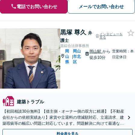
電話でお問い合わせ
メールでお問い合わせ
黒塚 尊久
弁
インタビューを
見る
護士
葵綜合法律事務所
岡
岡山
岡山駅
から
営業時間：本
山
市北
|
日定休日
徒歩10分
県
区
建築トラブル
【初回相談30分無料】【借主側・オーナー側の双方に精通】【不動産
会社からの依頼実績あり】家賃や立退料の増減額対応、立退請求、建
築瑕疵等の幅広い問題に対応しています。問題解決に向けて最適な手
段をご提案し、迅速かつ丁寧に対応いたします。
料金表を見る