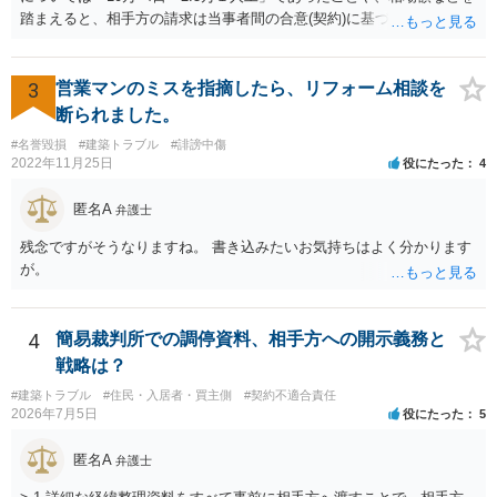
踏まえると、相手方の請求は当事者間の合意(契約)に基づかない不当な
請求と言い得るので、追加工事代金については10万円（2.5万×4人）し
か支払う意向がない旨を伝えて、減額の交渉をすべきでしょう。 相手
方の立場としても、裁判を起こす時間や労力、経済的コストその他裁
3
営業マンのミスを指摘したら、リフォーム相談を
判が終わるまでキャッシュが入ってこないことなどがネックになり得
断られました。
るでしょうから、減額に応じてくる可能性は大いにあるかと思いま
#名誉毀損
#建築トラブル
#誹謗中傷
す。
2022年11月25日
役にたった
4
匿名A
弁護士
残念ですがそうなりますね。 書き込みたいお気持ちはよく分かります
が。
4
簡易裁判所での調停資料、相手方への開示義務と
戦略は？
#建築トラブル
#住民・入居者・買主側
#契約不適合責任
2026年7月5日
役にたった
5
匿名A
弁護士