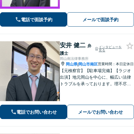
コンプライアンス・M&A対応／インタ
ーネット風評被害に強い／法務部門サ
ポート【企業側の労働トラブル解決に
電話で面談予約
メールで面談予約
注力】【淀屋橋駅・北浜駅すぐ】
安井 健二
弁
インタビューを
見る
護士
岡山南法律事務所
岡山県
岡山市南区
営業時間：本日定休日
|
【元検察官】【駐車場完備】【ラジオ
出演】地元岡山を中心に、幅広い法律
トラブルを承っております。理不尽な
思いをされている方が「明るい未来」
を歩んでいけるよう、親切丁寧にサポ
ートいたします。お困りの方はお早め
にご相談ください【WEB面談｜夜間面
電話でお問い合わせ
メールでお問い合わせ
談可】