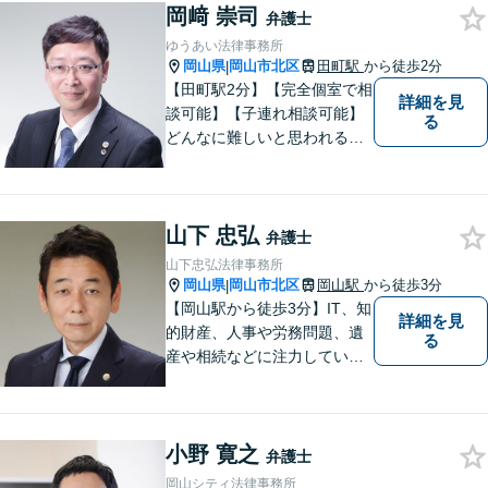
でも構いません。お気軽にご
岡﨑 崇司
弁護士
相談ください。【土曜日も受
ゆうあい法律事務所
付可能】【専用駐車場あり】
岡山県
岡山市北区
田町駅
から徒歩2分
|
【田町駅2分】【完全個室で相
詳細を見
談可能】【子連れ相談可能】
る
どんなに難しいと思われる案
件でも、あきらめずに解決策
を探していきたいと考えてい
ます。トラブルに巻き込まれ
山下 忠弘
ている皆さまの現状を良い方
弁護士
向に変化させることができる
山下忠弘法律事務所
ように全力を尽くします。
岡山県
岡山市北区
岡山駅
から徒歩3分
|
【岡山駅から徒歩3分】IT、知
詳細を見
的財産、人事や労務問題、遺
る
産や相続などに注力していま
す。「弁護士に相談するか迷
っている」という悩みをお持
ちの方は、どうぞお気軽にご
小野 寛之
相談ください。依頼者さまの
弁護士
サポートができるよう努めて
岡山シティ法律事務所