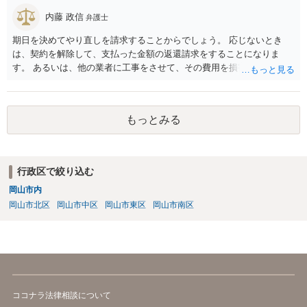
まいますが）この同意を得ている旨虚偽の申請を行い、建築許可を得
たのかもしれません。 近隣住民の同意は必須の要件ではないため、直
内藤 政信
弁護士
ちに建築確認自体が取り消されるわけではございませんが、虚偽の申
期日を決めてやり直しを請求することからでしょう。 応じないとき
請を行ったことについて申請者の責任を追及する余地はあろうかと存
は、契約を解除して、支払った金額の返還請求をすることになりま
じます。 お話をお聞きする限り、相手方のやり口は非常に強引かつ高
す。 あるいは、他の業者に工事をさせて、その費用を損害として請求
圧的で、相談者様が恐怖を感じるのは無理もないことかと思います。
することになるで しょう。
相手方の態度を見ていると、無理矢理塀を破壊して建築工事を強行す
るおそれすらあるように思われますので、相手方に、塀の取り壊しに
は応じない旨や、「隣地の許可済と話して（嘘をついて）建築許可を
もっとみる
取った」ということについて説明を求める旨を記載した通知書を送り
付けるとともに、行政にも相談するのがよろしいかと存じます。 ま
た、相談者様が弁護士に依頼することで、相手方との交渉は全て弁護
士に任せることができ、相手方と話さなければならないという精神的
行政区で絞り込む
なご負担をなくすこともできます。 相手方に恐怖を感じ、ご自身で話
岡山市内
し合いを行うことができそうにないようでしたら、一度弁護士に依頼
岡山市北区
岡山市中区
岡山市東区
岡山市南区
することをご検討いただくのがよろしいかもしれません。 ご参考にな
れば幸いです。
ココナラ法律相談について