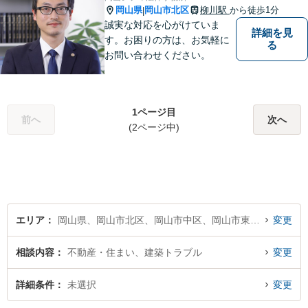
まいります。
岡山県
岡山市北区
柳川駅
から徒歩1分
|
誠実な対応を心がけていま
詳細を見
す。お困りの方は、お気軽に
る
お問い合わせください。
1ページ目
前へ
次へ
(2ページ中)
エリア
岡山県、岡山市北区、岡山市中区、岡山市東区、岡山市南区
変更
相談内容
不動産・住まい、建築トラブル
変更
詳細条件
未選択
変更