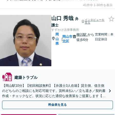
41件中 1-30件を表示
山口 秀哉
弁
インタビューを
見る
護士
すずかけ法律事務所
岡
柳川駅
から
営業時間：本
岡山市
山
|
日定休日
徒歩6分
北区
県
建築トラブル
【岡山駅10分】【初回相談無料】【弁護士3人在籍】貸主側、借主側
のどちらのご相談にも対応可能です。賃料未払い／立ち退き／契約書
作成・チェックなど。状況に応じた適切な改善策をご提案します【土
日祝／夜間対応可】
料金表を見る