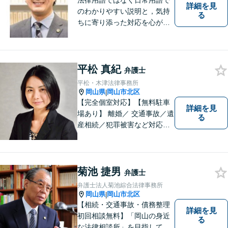
法律用語ではなく日常用語で
詳細を見
のわかりやすい説明と，気持
る
ちに寄り添った対応を心がけ
ています。
平松 真紀
弁護士
平松・木津法律事務所
岡山県
岡山市北区
|
【完全個室対応】【無料駐車
詳細を見
場あり】 離婚／ 交通事故／遺
る
産相続／犯罪被害など対応可
能。お話を、じっくりと伺い
ます。お気軽にご相談くださ
い。
菊池 捷男
弁護士
弁護士法人菊池綜合法律事務所
岡山県
岡山市北区
|
【相続・交通事故・債務整理
詳細を見
初回相談無料】「岡山の身近
る
な法律相談所」を目指してい