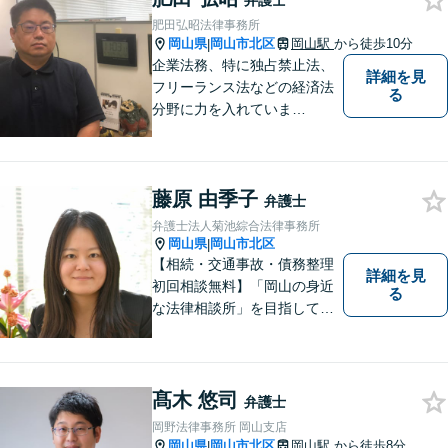
弁護士
肥田弘昭法律事務所
岡山県
岡山市北区
岡山駅
から徒歩10分
|
企業法務、特に独占禁止法、
詳細を見
フリーランス法などの経済法
る
分野に力を入れていま
す！！！
藤原 由季子
弁護士
弁護士法人菊池綜合法律事務所
岡山県
岡山市北区
|
【相続・交通事故・債務整理
詳細を見
初回相談無料】「岡山の身近
る
な法律相談所」を目指してい
ます。お悩みやご不安を抱え
た方のお力になれるよう全力
でサポートしていきます。ど
んなささいなことでも構いま
髙木 悠司
弁護士
せん。お気軽にご相談くださ
岡野法律事務所 岡山支店
い。【土曜日も受付可能】
岡山県
岡山市北区
岡山駅
から徒歩8分
|