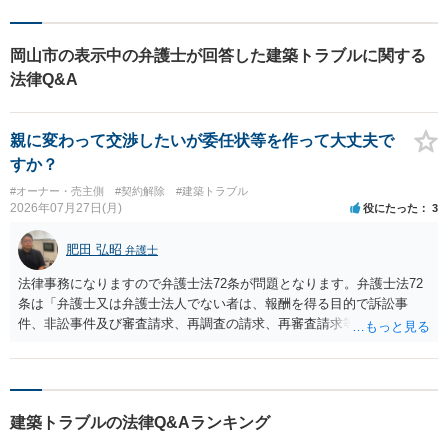
岡山市の表示中の弁護士が回答した建築トラブルに関する
法律Q&A
親に変わって交渉したいが委任状等を作って大丈夫で
すか？
#オーナー・売主側
#契約解除
#建築トラブル
2026年07月27日(月)
役にたった
3
肥田 弘昭
弁護士
法律事務になりますので弁護士法72条が問題となります。弁護士法72
条は「弁護士又は弁護士法人でない者は、報酬を得る目的で訴訟事
件、非訟事件及び審査請求、再調査の請求、再審査請求等行政庁に対
する不服申立事件その他一般の法律事件に関して鑑定、代理、仲裁若
しくは和解その他の法律事務を取り扱い、又はこれらの周旋をするこ
とを業とすることができない。ただし、この法律又は他の法律に別段
の定めがある場合は、この限りでない。」とのことから、報酬を得る
建築トラブルの法律Q&Aランキング
目的がないのであれば適法です。なぜなら、弁護士法72条に違反しな
いのであれば、委任については無償で委任者が受任者に委任できるか