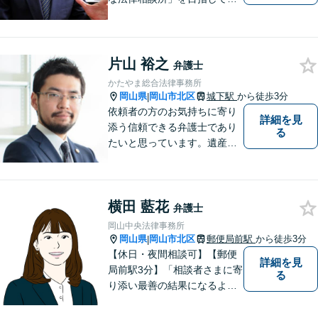
ます。お悩みやご不安を抱え
た方のお力になれるよう全力
でサポートしていきます。ど
んなささいなことでも構いま
片山 裕之
弁護士
せん。お気軽にご相談くださ
かたやま総合法律事務所
い。【土曜日も受付可能】
岡山県
岡山市北区
城下駅
から徒歩3分
|
【専用駐車場あり】
依頼者の方のお気持ちに寄り
詳細を見
添う信頼できる弁護士であり
る
たいと思っています。遺産分
割、交通事故、刑事事件、離
婚、不貞慰謝料、木企業法務
等に対応しています。お気軽
横田 藍花
にご相談ください。
弁護士
岡山中央法律事務所
岡山県
岡山市北区
郵便局前駅
から徒歩3分
|
【休日・夜間相談可】【郵便
詳細を見
局前駅3分】「相談者さまに寄
る
り添い最善の結果になるよう
尽力」婚姻費用・財産分与・
養育費の交渉などお任せくだ