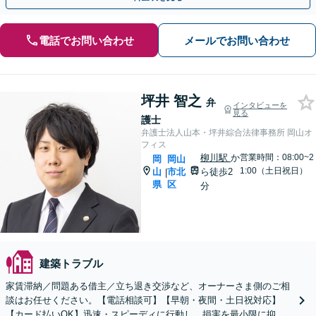
電話でお問い合わせ
メールでお問い合わせ
坪井 智之
弁
インタビューを
見る
護士
弁護士法人山本・坪井綜合法律事務所 岡山オ
フィス
柳川駅
か
営業時間：08:00~2
岡
岡山
1:00（土日祝日）
山
市北
ら徒歩2
|
県
区
分
建築トラブル
家賃滞納／問題ある借主／立ち退き交渉など、オーナーさま側のご相
談はお任せください。【電話相談可】【早朝・夜間・土日祝対応】
【カード払いOK】迅速・スピーディに行動し、損害を最小限に抑え