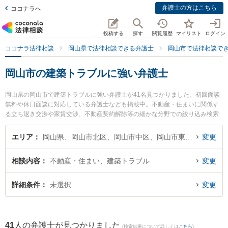
弁護士の方はこちら
ココナラへ
投稿する
探す
閲覧履歴
マイリスト
ログイン
ココナラ法律相談
岡山県で法律相談できる弁護士
岡山市で法律相談で
岡山市の建築トラブルに強い弁護士
岡山県の岡山市で建築トラブルに強い弁護士が41名見つかりました。初回面談
無料や休日面談に対応している弁護士なども掲載中。不動産・住まいに関係す
る立ち退き交渉や家賃交渉、不動産契約解除等の細かな分野での絞り込み検索
もでき便利です。特にすずかけ法律事務所の山口 秀哉弁護士や葵綜合法律事務
所の黒塚 尊久弁護士、弁護士法人山本・坪井綜合法律事務所 岡山オフィスの坪
エリア
岡山県、岡山市北区、岡山市中区、岡山市東区、岡山市南区
変更
井 智之弁護士のプロフィール情報や弁護士費用、強みなどが注目されていま
す。『岡山市で土日や夜間に発生した建築トラブルのトラブルを今すぐに弁護
相談内容
不動産・住まい、建築トラブル
変更
士に相談したい』『建築トラブルのトラブル解決の実績豊富な近くの弁護士を
検索したい』『初回相談無料で建築トラブルを法律相談できる岡山市内の弁護
士に相談予約したい』などでお困りの相談者さんにおすすめです。
詳細条件
未選択
変更
41
人の弁護士が見つかりました
(検索結果について詳しくは
こちら
)