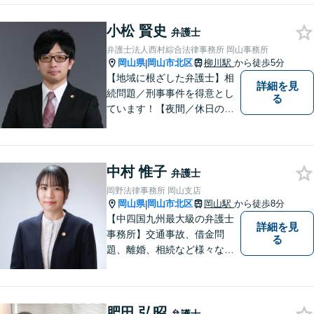
さい「刑事事件：捜査機関に
小松 賢史
よる不当な取り調べや身体拘
弁護士
束から、依頼者さまの利益を
弁護士法人西村綜合法律事務所 岡山事務所
守ります【完全個室相談】
岡山県
岡山市北区
柳川駅
から徒歩5分
|
【地域に根ざした弁護士】相
詳細を見
続問題／刑事事件を得意とし
る
ています！【夜間／休日の相
談予約可能】初回相談は無料
となっております。まずは、
お気軽にご相談ください。
中村 惟子
弁護士
岡野法律事務所 岡山支店
岡山県
岡山市北区
岡山駅
から徒歩8分
|
【中四国九州最大級の弁護士
詳細を見
事務所】交通事故、借金問
る
題、離婚、相続など様々な問
題について、「何度でも無
料」の相談を行っています！
まずはお気軽にご相談くださ
肥田 弘昭
い！