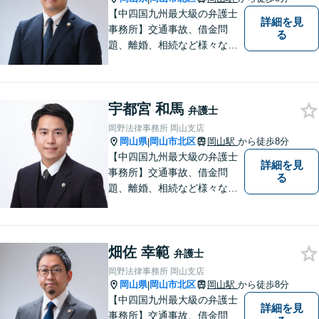
【専用駐車場あり】
【中四国九州最大級の弁護士
詳細を見
事務所】交通事故、借金問
る
題、離婚、相続など様々な問
題について、「何度でも無
料」の相談を行っています！
まずはお気軽にご相談くださ
宇都宮 和馬
い！
弁護士
岡野法律事務所 岡山支店
岡山県
岡山市北区
岡山駅
から徒歩8分
|
【中四国九州最大級の弁護士
詳細を見
事務所】交通事故、借金問
る
題、離婚、相続など様々な問
題について、「何度でも無
料」の相談を行っています！
まずはお気軽にご相談くださ
畑佐 幸範
い！
弁護士
岡野法律事務所 岡山支店
岡山県
岡山市北区
岡山駅
から徒歩8分
|
【中四国九州最大級の弁護士
詳細を見
事務所】交通事故、借金問