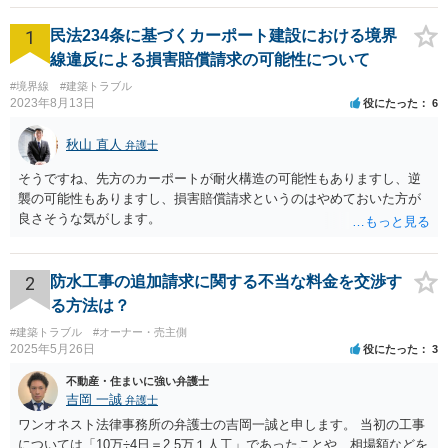
らです。ご参考にしてください。
1
民法234条に基づくカーポート建設における境界
線違反による損害賠償請求の可能性について
#境界線
#建築トラブル
2023年8月13日
役にたった
6
秋山 直人
弁護士
そうですね、先方のカーポートが耐火構造の可能性もありますし、逆
襲の可能性もありますし、損害賠償請求というのはやめておいた方が
良さそうな気がします。
2
防水工事の追加請求に関する不当な料金を交渉す
る方法は？
#建築トラブル
#オーナー・売主側
2025年5月26日
役にたった
3
不動産・住まいに強い弁護士
吉岡 一誠
弁護士
ワンオネスト法律事務所の弁護士の吉岡一誠と申します。 当初の工事
については「10万÷4日＝2.5万１人工」であったことや、相場額などを