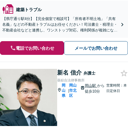
建築トラブル
【県庁通り駅4分】【完全個室で相談可】「所有者不明土地」「共有
名義」などの不動産トラブルはお任せください！司法書士・税理士・
不動産会社などと連携し、ワンストップ対応。権利関係が複雑になる
前にご相談を！【夜間・休日相談可能】
電話でお問い合わせ
メールでお問い合わせ
新名 信介
弁護士
葵綜合法律事務所
岡
岡山
岡山駅
から
営業時間：本
山
市北
|
日定休日
徒歩10分
県
区