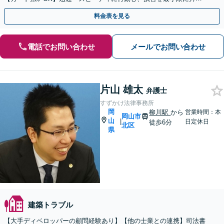
るよう解決へ向けて尽力します【初回相談料無料】
料金表を見る
電話でお問い合わせ
メールでお問い合わせ
片山 雄太
弁護士
すずかけ法律事務所
岡
柳川駅
から
営業時間：本
岡山市
山
|
日定休日
徒歩6分
北区
県
建築トラブル
【大手ディベロッパーの顧問経験あり】【他の士業との連携】司法書