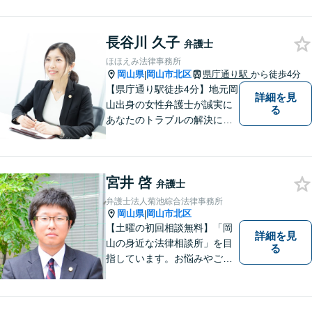
料」の相談を行っています！
まずはお気軽にご相談くださ
長谷川 久子
い！
弁護士
ほほえみ法律事務所
岡山県
岡山市北区
県庁通り駅
から徒歩4分
|
【県庁通り駅徒歩4分】地元岡
詳細を見
山出身の女性弁護士が誠実に
る
あなたのトラブルの解決に向
けて対応します。子どもが関
わる問題・事故のご相談も積
極的に対応しています。
宮井 啓
弁護士
弁護士法人菊池綜合法律事務所
岡山県
岡山市北区
|
【土曜の初回相談無料】「岡
詳細を見
山の身近な法律相談所」を目
る
指しています。お悩みやご不
安を抱えた方のお力になれる
よう、全力でサポートしてい
きます。どんなささいなこと