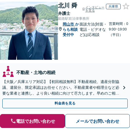
北川 舜
兵庫県
インタビュー
を見る
弁護士
姫路駅前法律事務所
営業時間：0
岡山市
か
面談方法(対面・
らも相談
電話・ビデオな
9:00~19:00
受付中
ど)は応相談
（平日）
不動産・土地の相続
【大阪／兵庫エリア対応】【初回相談無料】不動産相続、遺産分割協
議、遺留分、限定承認はお任せください。不動産業者や税理士など必
要な業者と連携し、より良い相続に向けて尽力します。早めのご相談
が複雑化を防ぐカギとなります【休日相談可】
料金表を見る
電話でお問い合わせ
メールでお問い合わせ