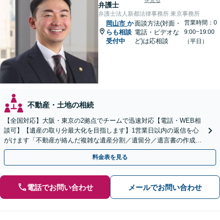
を見る
弁護士
弁護士法人新都法律事務所 東京事務所
営業時間：0
岡山市
か
面談方法(対面・
らも相談
電話・ビデオな
9:00~19:00
受付中
ど)は応相談
（平日）
不動産・土地の相続
【全国対応】大阪・東京の2拠点でチームで迅速対応【電話・WEB相
談可】【遺産の取り分最大化を目指します】1営業日以内の返信を心
がけます「不動産が絡んだ複雑な遺産分割／遺留分／遺言書の作成・
執行／事業承継など、お任せください」【休日相談あり】
料金表を見る
電話でお問い合わせ
メールでお問い合わせ