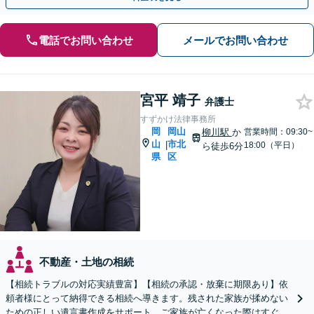
電話でお問い合わせ
メールでお問い合わせ
宮平 靖子
弁護士
すずかけ法律事務所
岡
岡山
柳川駅
か
営業時間：09:30~
山
市北
|
18:00（平日）
ら徒歩6分
県
区
不動産・土地の相続
【相続トラブルの対応実績豊富】【相続の承認・放棄に期限あり】依
頼者様にとって納得できる相続へ導きます。残された家族が揉めない
ための正しい遺言書作成をサポート。ご家族が亡くなった際はすぐに