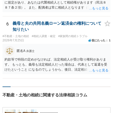
に規定があり、あなたは代襲相続人として相続権があります（民法８
８７条２項）。 また、配偶者は常に相続人となります（民法８９０
条）。 「祖父の子供３人」の方の配偶者がご健在であれば、その方に
も相続権があります。つまり、孫５人に加えて「おじ又はおば」にも
相続権がある可能性があります。
6
義母と夫の共同名義ローン返済金の権利について
知りたい
#不動産・土地の相続
#相続人調査・確定
#家族間の相続トラブル
2026年7月25日
役にたった
1
匿名A
弁護士
約款等で特段の定めがなければ、法定相続人が受け取り権利がありま
す。 もっとも、義母も法定相続人だった場合は、代表として返還を受
けたということ になるのでしょうから、後日、法定相続分に基づいて
精算を求めることは可能と思います。
不動産・土地の相続に関連する法律相談コラム