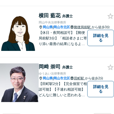
た案件に依頼者との二人三脚
で取り組んでまいります
横田 藍花
弁護士
岡山中央法律事務所
岡山県
岡山市北区
郵便局前駅
から徒歩3分
|
【休日・夜間相談可】【郵便
詳細を見
局前駅3分】「相談者さまに寄
る
り添い最善の結果になるよう
尽力」婚姻費用・財産分与・
養育費の交渉などお任せくだ
さい「刑事事件：捜査機関に
岡﨑 崇司
よる不当な取り調べや身体拘
弁護士
束から、依頼者さまの利益を
ゆうあい法律事務所
守ります【完全個室相談】
岡山県
岡山市北区
田町駅
から徒歩2分
|
【田町駅2分】【完全個室で相
詳細を見
談可能】【子連れ相談可能】
る
どんなに難しいと思われる案
件でも、あきらめずに解決策
を探していきたいと考えてい
ます。トラブルに巻き込まれ