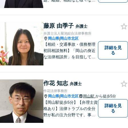
題、離婚、相続など様々な問
題について、「何度でも無
料」の相談を行っています！
まずはお気軽にご相談くださ
藤原 由季子
い！
弁護士
弁護士法人菊池綜合法律事務所
岡山県
岡山市北区
|
【相続・交通事故・債務整理
詳細を見
初回相談無料】「岡山の身近
る
な法律相談所」を目指してい
ます。お悩みやご不安を抱え
た方のお力になれるよう全力
でサポートしていきます。ど
んなささいなことでも構いま
作花 知志
弁護士
せん。お気軽にご相談くださ
作花法律事務所
い。【土曜日も受付可能】
岡山県
岡山市北区
岡山駅
から徒歩5分
|
【専用駐車場あり】
【岡山駅徒歩5分】【弁理士資
詳細を見
格あり】法律トラブルの全分
る
野が私の注力分野です。事務
所の理念は、ご相談の後には
心の中に花が咲いたようにな