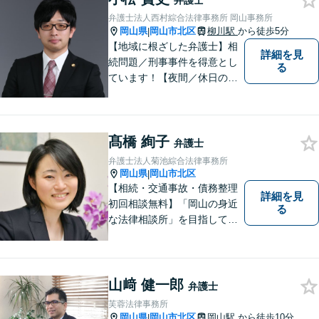
弁護士
誠心誠意努力いたす所存で
弁護士法人西村綜合法律事務所 岡山事務所
す。皆様方のご来所をお待ち
岡山県
岡山市北区
柳川駅
から徒歩5分
|
しております。
【地域に根ざした弁護士】相
詳細を見
続問題／刑事事件を得意とし
る
ています！【夜間／休日の相
談予約可能】初回相談は無料
となっております。まずは、
お気軽にご相談ください。
髙橋 絢子
弁護士
弁護士法人菊池綜合法律事務所
岡山県
岡山市北区
|
【相続・交通事故・債務整理
詳細を見
初回相談無料】「岡山の身近
る
な法律相談所」を目指してい
ます。お悩みやご不安を抱え
た方のお力になれるよう全力
でサポートしていきます。ど
んなささいなことでも構いま
山﨑 健一郎
弁護士
せん。お気軽にご相談くださ
芙蓉法律事務所
い。【土曜日も受付可能】
岡山県
岡山市北区
岡山駅
から徒歩10分
|