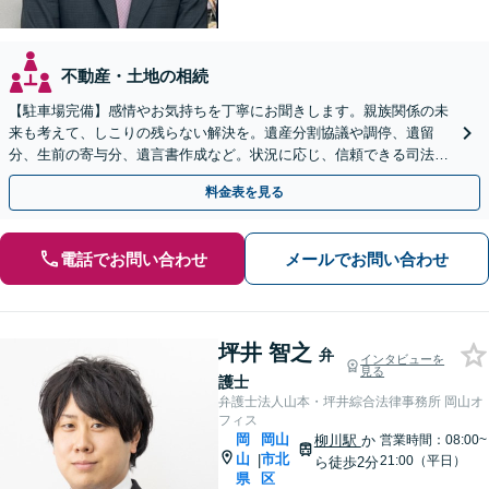
不動産・土地の相続
【駐車場完備】感情やお気持ちを丁寧にお聞きします。親族関係の未
来も考えて、しこりの残らない解決を。遺産分割協議や調停、遺留
分、生前の寄与分、遺言書作成など。状況に応じ、信頼できる司法書
士・税理士をご紹介します【WEB面談＆出張相談可】
料金表を見る
電話でお問い合わせ
メールでお問い合わせ
坪井 智之
弁
インタビューを
見る
護士
弁護士法人山本・坪井綜合法律事務所 岡山オ
フィス
岡
岡山
柳川駅
か
営業時間：08:00~
山
市北
|
21:00（平日）
ら徒歩2分
県
区