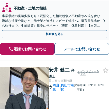
不動産・土地の相続
事業承継の実績多数あり！泥沼化した相続紛争／不動産や株式を含む
複雑な遺産分割など、他士業と連携しスピード解決へ。遺言書作成か
ら執行まで、生前対策も親身にサポート【夜間・休日対応】【出張サ
ポート】【岡山駅10分】
料金表を見る
電話でお問い合わせ
メールでお問い合わせ
安井 健二
弁
インタビューを
見る
護士
岡山南法律事務所
岡山
岡山市南
営業時間：09:00~18:00
|
県
区
（平日）