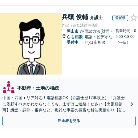
兵頭 俊輔
弁護士
愛媛県
きぼう綜合法律事務所
営業時間：0
岡山市
か
面談方法(対面・
らも相談
電話・ビデオな
9:00~18:00
受付中
ど)は応相談
（平日）
不動産・土地の相続
中国・四国エリア対応！電話相談OK【弁護士歴17年以上】「弁護士
に依頼すべきかわからなくても」まずはご連絡ください【出張相談
可】訴訟・調停・審判など、複雑な事案の豊富な解決実績あり【初回
相談無料】初回面談のみで解決できるケースもあります
料金表を見る