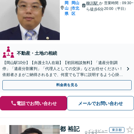
岡
岡山
柳川駅
か
営業時間：09:30~
山
市北
|
20:00（平日）
ら徒歩6分
県
区
不動産・土地の相続
【岡山駅10分】【弁護士3人在籍】【初回相談無料】「遺産分割調
停」「遺産分割審判」「代理人としての交渉」などお任せください！
依頼者さまがご納得されるまで、何度でも丁寧に説明するよう心掛け
ています【土日祝／夜間対応可】【当日／電話相談可】
料金表を見る
電話でお問い合わせ
メールでお問い合わせ
都 裕記
東京都
インタビュー