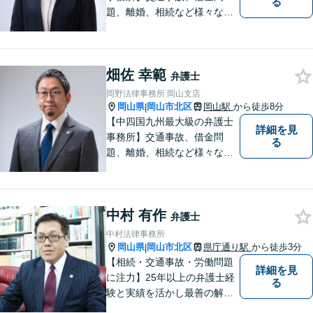
る
題、離婚、相続など様々な問
題について、「何度でも無
料」の相談を行っています！
まずはお気軽にご相談くださ
畑佐 幸範
い！
弁護士
岡野法律事務所 岡山支店
岡山県
岡山市北区
岡山駅
から徒歩8分
|
【中四国九州最大級の弁護士
詳細を見
事務所】交通事故、借金問
る
題、離婚、相続など様々な問
題について、「何度でも無
料」の相談を行っています！
まずはお気軽にご相談くださ
中村 有作
い！
弁護士
中村法律事務所
岡山県
岡山市北区
県庁通り駅
から徒歩3分
|
【相続・交通事故・労働問題
詳細を見
に注力】25年以上の弁護士経
る
験と実績を活かし最善の解決
法をご提案します。お受けし