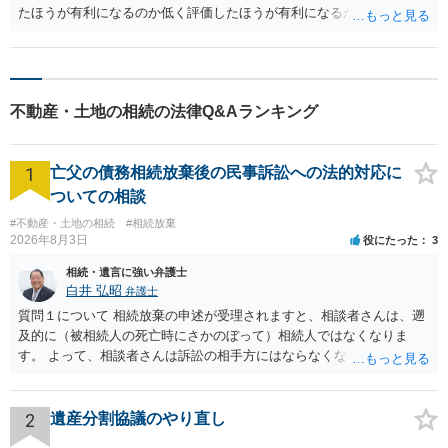
たほうが有利になるのか低く評価したほうが有利になるかは、立場に
より異なります。 代償金をもらう立場の場合、不動産業者に依頼して
査定してもらうことのほうが多いと思います。
不動産・土地の相続の法律Q&Aランキング
1
亡父の債務相続放棄後の民事訴訟への法的対応に
ついての相談
#不動産・土地の相続
#相続放棄
2026年8月3日
役にたった
3
相続・遺言に強い弁護士
白井 弘昭
弁護士
質問１について 相続放棄の申述が受理されますと、相談者さんは、遡
及的に（被相続人の死亡時にさかのぼって）相続人ではなくなりま
す。 よって、相談者さんは訴訟の相手方にはならなくなるので（明け
渡し請求の対象ではなくなるので）請求棄却となります。 相続放棄受
理証明を家庭裁判所で取得し、コピーを答弁書に添えて裁判所に提出
してください。 質問２について 請求棄却を求める答弁書を提出すれ
2
遺産分割協議のやり直し
ば、第１回期日は出席する必要がありません。その日は差支え（用事