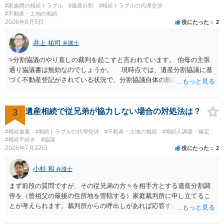
があり出席できない）との記載で十分です。 質問３について 弁護士で
#家族間の相続トラブル
#遺産分割
#相続トラブルの代理交渉
はないので、ｍｉｎｔｓでの提出の必要は無いと思います。郵送（期
#不動産・土地の相続
2026年8月5日
役にたった
2
限までに届けばよい）で十分です。 詳細は、書面記載の裁判所書記官
にお問い合わせください。 以上、ご参考まで。
井上 祐司
弁護士
>分割協議のやり直しの裁判を起こすと言われています。 伯母の主張
通り協議書は無効なのでしょうか。 現時点では、遺産分割協議に基
づく不動産登記がされている状況で、分割協議自体の無効を裁判所が
認めたわけではないので、分割協議の効力に影響はありません。 先
方の訴訟の主張及び立証次第ですが、 ・御祖母様の認知能力に関する
医師の意見書、筆跡鑑定 が提出されればその効力が否定される可能性
3
遺産相続で従兄弟が協力しない場合の対処法は？
はありますが、 ・伯母様自身が分割協議に加わっていること ・御祖母
様の意に反する遺産分割協議を行う実益が誰にあったかの立証が困難
#相続放棄
#相続トラブルの代理交渉
#不動産・土地の相続
#相続人調査・確定
であること からすると、実際に遺産分割協議の効力が否定される可能
#相続手続き
#協議
2026年7月22日
役にたった
2
性はそれほど高くない（立証のハードルは非常に高い）ということが
言えると思います。
小杉 和
弁護士
まず前段の質問ですが、その従兄弟の方々を相手方とする遺産分割調
停を（曾祖父の最後の住所地を管轄する）家庭裁判所に申し立てるこ
とが考えられます。裁判所からの呼出しがあれば応答する可能性がま
だあるのではないでしょうか。 後段の質問については、相続放棄は可