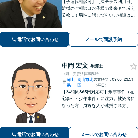
【子連れ相談可】【法テラス利用可】
離婚のご相談はお子様の将来まで考え
柔軟に！男性に話しづらいご相談は女
性弁護士がうかがいます／不動産トラ
ブルは司法書士・土地家屋調査士など
と連携してきめ細やかに対応【注力分
電話でお問い合わせ
メールで面談予約
野初回相談無料】【WEB面談可】
中岡 宏文
弁護士
中岡・安彦法律事務所
岡山
岡山市北
営業時間：09:00~23:59
|
県
区
（平日）
【24時間365日対応可】刑事事件（在
宅事件・少年事件）に注力。被疑者に
なった方、身近な人が逮捕され方、す
ぐにご相談ください。刑事事件はスピ
ード勝負、初回の接見は即時駆けつけ
ます。事件解決後のアフターケアもい
たします。
電話でお問い合わせ
メールでお問い合わせ