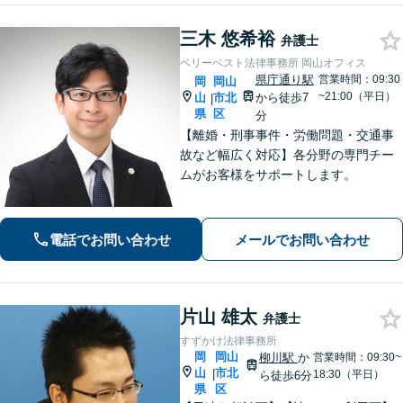
三木 悠希裕
弁護士
ベリーベスト法律事務所 岡山オフィス
県庁通り駅
営業時間：09:30
岡
岡山
~21:00（平日）
山
市北
から徒歩7
|
県
区
分
【離婚・刑事事件・労働問題・交通事
故など幅広く対応】各分野の専門チー
ムがお客様をサポートします。
電話でお問い合わせ
メールでお問い合わせ
片山 雄太
弁護士
すずかけ法律事務所
岡
岡山
柳川駅
か
営業時間：09:30~
山
市北
|
18:30（平日）
ら徒歩6分
県
区