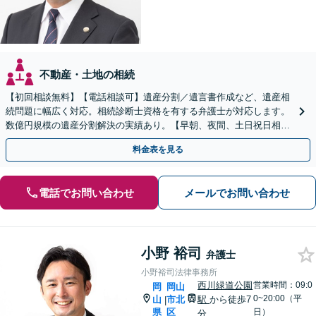
不動産・土地の相続
【初回相談無料】【電話相談可】遺産分割／遺言書作成など、遺産相
続問題に幅広く対応。相続診断士資格を有する弁護士が対応します。
数億円規模の遺産分割解決の実績あり。【早朝、夜間、土日祝日相談
対応】【カード払い可】
料金表を見る
電話でお問い合わせ
メールでお問い合わせ
小野 裕司
弁護士
小野裕司法律事務所
西川緑道公園
営業時間：09:0
岡
岡山
0~20:00（平
山
市北
駅
から徒歩7
|
県
区
日）
分