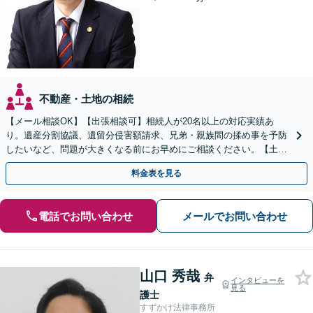
不動産・土地の相続
【メール相談OK】【出張相談可】相続人が20名以上の対応実績あ
り。遺産分割協議、遺留分侵害額請求、兄弟・親族間の揉め事を予防
したいなど、問題が大きくなる前にお早めにご相談ください。【土日
祝・夜間相談も可能】
料金表を見る
電話でお問い合わせ
メールでお問い合わせ
山口 秀哉
弁
インタビューを
見る
護士
すずかけ法律事務所