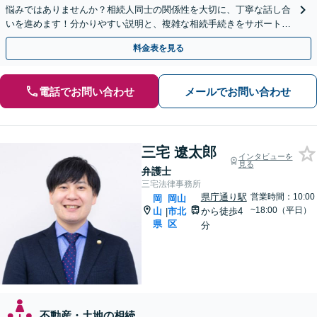
悩みではありませんか？相続人同士の関係性を大切に、丁寧な話し合
いを進めます！分かりやすい説明と、複雑な相続手続きをサポートい
たします。まずはご相談ください。【夜間・休日相談可】
料金表を見る
電話でお問い合わせ
メールでお問い合わせ
三宅 遼太郎
インタビューを
見る
弁護士
三宅法律事務所
県庁通り駅
営業時間：10:00
岡
岡山
~18:00（平日）
山
市北
から徒歩4
|
県
区
分
不動産・土地の相続