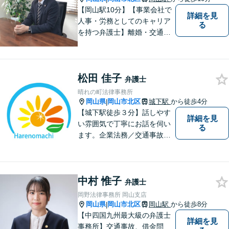
【専用駐車場あり】
【岡山駅10分】【事業会社で
詳細を見
人事・労務としてのキャリア
る
を持つ弁護士】離婚・交通事
故・事業承継を含む相続の問
題に注力。依頼者の方に寄り
添いながら、まずはじっくり
松田 佳子
とお話をうかがうことを心掛
弁護士
けています。必要に応じ、他
晴れの町法律事務所
士業と連携して解決を図りま
岡山県
岡山市北区
城下駅
から徒歩4分
|
す。
【城下駅徒歩３分】話しやす
詳細を見
い雰囲気で丁寧にお話を伺い
る
ます。企業法務／交通事故／
離婚／相続など幅広い案件を
取り扱っております。
中村 惟子
弁護士
岡野法律事務所 岡山支店
岡山県
岡山市北区
岡山駅
から徒歩8分
|
【中四国九州最大級の弁護士
詳細を見
事務所】交通事故、借金問