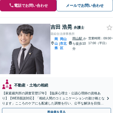
電話でお問い合わせ
メールでお問い合わせ
吉田 浩晃
弁護士
葵綜合法律事務所
岡山駅
か
営業時間：09:00~
岡
岡山
17:00（平日）
山
市北
ら徒歩10
|
県
区
分
不動産・土地の相続
【家庭裁判所の調査官歴17年】【臨床心理士・公認心理師の資格あ
り】【WEB面談対応】「相続人間のコミュニケーションの架け橋とな
ります」こころのケアにも配慮した調整を行い、公平な解決を目指し
ます「成年後見・未成年後見のご相談にも対応」
料金表を見る