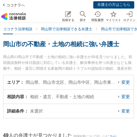
弁護士の方はこちら
ココナラへ
投稿する
探す
閲覧履歴
マイリスト
ログイン
ココナラ法律相談
岡山県で法律相談できる弁護士
岡山市で法律相談で
岡山市の不動産・土地の相続に強い弁護士
岡山県の岡山市で不動産・土地の相続に強い弁護士が49名見つかりました。初
回面談無料や休日面談に対応している弁護士、解決事例を持つ弁護士なども掲
載中。相続・遺言に関係する家族間の相続トラブルや認知症の相続、遺産分割
等の細かな分野での絞り込み検索もでき便利です。特にベリーベスト法律事務
所 岡山オフィスの岡田 元弁護士や葵綜合法律事務所の吉田 浩晃弁護士、すず
エリア
岡山県、岡山市北区、岡山市中区、岡山市東区、岡山市南区
変更
かけ法律事務所の宮平 靖子弁護士のプロフィール情報や弁護士費用、強みなど
が注目されています。『岡山市で土日や夜間に発生した不動産・土地の相続の
相談内容
相続・遺言、不動産・土地の相続
変更
トラブルを今すぐに弁護士に相談したい』『不動産・土地の相続のトラブル解
決の実績豊富な近くの弁護士を検索したい』『初回相談無料で不動産・土地の
相続を法律相談できる岡山市内の弁護士に相談予約したい』などでお困りの相
詳細条件
未選択
変更
談者さんにおすすめです。
49
人の弁護士が見つかりました
(検索結果について詳しくは
こちら
)