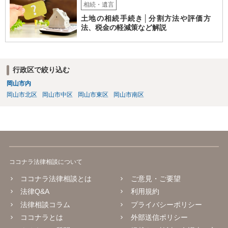
相続・遺言
土地の相続手続き│分割方法や評価方
法、税金の軽減策など解説
行政区で絞り込む
岡山市内
岡山市北区
岡山市中区
岡山市東区
岡山市南区
ココナラ法律相談について
ココナラ法律相談とは
ご意見・ご要望
法律Q&A
利用規約
法律相談コラム
プライバシーポリシー
ココナラとは
外部送信ポリシー