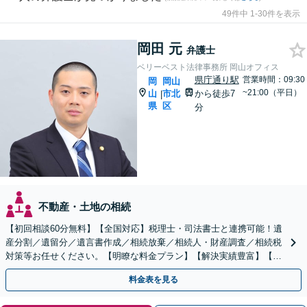
49件中 1-30件を表示
岡田 元
弁護士
ベリーベスト法律事務所 岡山オフィス
県庁通り駅
営業時間：09:30
岡
岡山
~21:00（平日）
山
市北
から徒歩7
|
県
区
分
不動産・土地の相続
【初回相談60分無料】【全国対応】税理士・司法書士と連携可能！遺
産分割／遺留分／遺言書作成／相続放棄／相続人・財産調査／相続税
対策等お任せください。【明瞭な料金プラン】【解決実績豊富】【電
話相談可】
料金表を見る