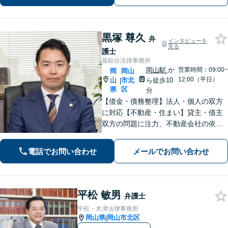
黒塚 尊久
弁
インタビューを
見る
護士
葵綜合法律事務所
岡山駅
か
営業時間：09:00~
岡
岡山
12:00（平日）
山
市北
ら徒歩10
|
県
区
分
【借金・債務整理】法人・個人の双方
に対応【不動産・住まい】貸主・借主
双方の問題に注力、不動産会社の依頼
実績あり【労働・雇用】労災事件に精
通。その他労働事件もカバー【行政事
電話でお問い合わせ
メールでお問い合わせ
件】学校トラブル・いじめ問題に注力
【企業法務】予防法務・紛争対応お任
せください。
平松 敏男
弁護士
平松・木津法律事務所
岡山県
岡山市北区
|