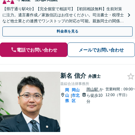
【県庁通り駅4分】【完全個室で相談可】【初回相談無料】生前対策
に注力。遺言書作成／家族信託はお任せください。司法書士・税理士
など他士業との連携でワンストップの対応が可能。親族同士の関係を
守るためにも、お早めにご相談を。【夜間・休日相談可能】
料金表を見る
電話でお問い合わせ
メールでお問い合わせ
新名 信介
弁護士
葵綜合法律事務所
岡山駅
か
営業時間：09:00~
岡
岡山
12:00（平日）
山
市北
ら徒歩10
|
県
区
分