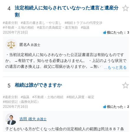
能と思われます。時間が思った以上にないので必要書類をてきぱきと
揃える必要があります。その点是非御注意ください。
4
法定相続人に知らされていなかった遺言と遺産分
割
#遺産分割
#遺言の書き直し・やり直し
#相続トラブルの代理交渉
#不動産・土地の相続
#遺言の真偽鑑定・遺言無効
#協議
2026年7月18日
役にたった
3
匿名A
弁護士
・当初法定相続人に知らされなかった公正証書遺言は有効なものです
か。 →有効です。知らせる必要はありません。 ・上記のような状況で
の遺言の書き換えは、叔父に瑕疵がありますか。→無いです。 ・分割
する場合の比率は、現状で、客観的に見てどの程度が妥当と考えられ
ますか。 →本人が自由に決められますので、どこが妥当とは言えない
です。客観的な基準もありません。 ・できれば穏やかに、分割を拒否
5
相続は誰ができますか
することはできますか。 →分割を拒否するということは、遺産はいら
ないということでしょうか。遺言で、受取を指定されててもいらない
#遺産分割
#協議
#不動産・土地の相続
#相続人調査・確定
と拒否することはできます。理由を説明する必要はありません。
#相続登記（義務化対応）
2026年7月16日
役にたった
2
吉田 雄大
弁護士
子どもがいる方が亡くなった場合の法定相続人の範囲は民法８８７条