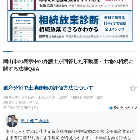
岡山市の表示中の弁護士が回答した不動産・土地の相続に
関する法律Q&A
遺産分割で土地建物の評価方法について
#遺産分割
#不動産・土地の相続
#調停
#相続財産調査・鑑定
#家族間の相続トラブル
2026年02月08日(日)
役にたった
2
安井 健二
弁護士
ありえるとすれば ①固定資産税評価証明書記載の金額 ②不動産業者に
よる査定 ③裁判所による鑑定 が考えられます。 不動産を高く評価し