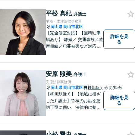
っていただけること。【法テ
平松 真紀
ラス対応】【後払い対応】
弁護士
【日弁連国際人権問題委員会
平松・木津法律事務所
所属】お困りの方は、お気軽
岡山県
岡山市北区
|
にご相談下さい。
【完全個室対応】【無料駐車
詳細を見
場あり】 離婚／ 交通事故／遺
る
産相続／犯罪被害など対応可
能。お話を、じっくりと伺い
ます。お気軽にご相談くださ
い。
安原 照美
弁護士
安原法律事務所
岡山県
岡山市北区
柳川駅
から徒歩3分
|
【柳川駅近く】【地域に根ざ
詳細を見
した弁護士】皆様のお話を懇
る
切丁寧に伺い、法律的に整理
して、わかりやすい言葉でご
説明いたします。【24時間予
約受付可】皆様方のお悩みが
小松 賢史
少しでも解決されますよう，