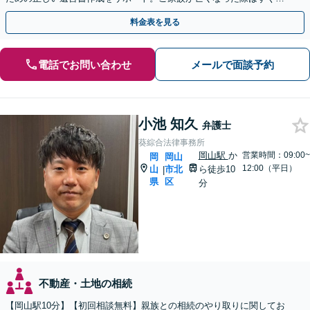
弁護士に相談を！【安心の費用設計】【岡山駅徒歩10分】
料金表を見る
電話でお問い合わせ
メールで面談予約
小池 知久
弁護士
葵綜合法律事務所
岡山駅
か
営業時間：09:00~
岡
岡山
12:00（平日）
山
市北
ら徒歩10
|
県
区
分
不動産・土地の相続
【岡山駅10分】【初回相談無料】親族との相続のやり取りに関してお